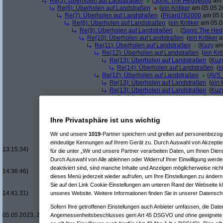
Re(5): Überholen auf Landstraßen
(
Sonic The Hedgehog
am 
Re(6): Überholen auf Landstraßen
(
ein Kritiker
am 05.05.20
Re(7): Überholen auf Landstraßen
(
Picard782000
am 05.0
Re(8): Überholen auf Landstraßen
(
ein Kritiker
am 05.05
Re(9): Überholen auf Landstraßen
(
Sonic The He
Re(10): Überholen auf Landstraßen
(
ein Kritiker
a
Re(11): Überholen auf Landstraßen
(
Kuzy
am 
Re(12): Überholen auf Landstraßen
(
ein Krit
Re(13): Überholen auf Landstraßen
(
Kuz
Re(14): Überholen auf Landstraßen
(
e
Re(12): Überholen auf Landstraßen
(
AVS_
Re(13): Überholen auf Landstraßen
(
ein 
Re(13): Überholen auf Landstraßen
(
Kuz
Re(14): Überholen auf Landstraßen
(
A
Re(13): Überholen auf Landstraßen
(
Ic
Re(14): Überholen auf Landstraßen
(
A
Ihre Privatsphäre ist uns wichtig
Re(11): Überholen auf Landstraßen
(
Sonic 
Re(12): Überholen auf Landstraßen
(
Lazy
Wir und unsere
1019
-Partner speichern und greifen auf personenbezo
Re(13): Überholen auf Landstraßen
(
ein 
Re(13): Überholen auf Landstraßen
(
Son
eindeutige Kennungen auf Ihrem Gerät zu. Durch Auswahl von Akzeptier
13:15:34)
für die unter „Wir und unsere Partner verarbeiten Daten, um Ihnen Dien
Re(14): Überholen auf Landstraßen
(
e
Durch Auswahl von Alle ablehnen oder Widerruf Ihrer Einwilligung werde
Re(15): Überholen auf Landstraßen
deaktiviert sind, sind manche Inhalte und Anzeigen möglicherweise nicht
14:36:46)
dieses Menü jederzeit wieder aufrufen, um Ihre Einstellungen zu ändern 
Re(14): Überholen auf Landstraßen
(
L
Sie auf den Link Cookie-Einstellungen am unteren Rand der Webseite kli
Re(15): Überholen auf Landstraßen
14:41:31)
unseres Website. Weitere Informationen finden Sie in unserer Datensch
Re(16): Überholen auf Landstraß
Sofern Ihre getroffenen Einstellungen auch Anbieter umfassen, die Daten
Re(17): Überholen auf Landst
05.05.2023, 20:52:24)
Angemessenheitsbeschlusses gem Art 45 DSGVO und ohne geeignete G
Re(18): Überholen auf Land