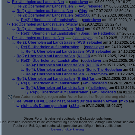
Re: Überholen auf Landstraßen
(
codeslayer
am 05.06.2023, 19:16:27)
Re(2): Überholen auf Landstraßen
(
AVS_reloaded
am 06.06.2023, 15:
Re(2): Überholen auf Landstraßen
(
Rips
am 17.07.2023, 18:50:43)
Re(2): Überholen auf Landstraßen
(
enzo500
am 18.09.2023, 09:44:08)
Re(3): Überholen auf Landstraßen
(
codeslayer
am 10.10.2023, 01:
Re: Überholen auf Landstraßen
(
Atschy
am 19.07.2023, 18:22:46)
Re(2): Überholen auf Landstraßen
(
hhetl
am 19.07.2023, 18:52:28)
Re(3): Überholen auf Landstraßen
(
Sonic The Hedgehog
am 20.07.2
Re: Überholen auf Landstraßen
(
codeslayer
am 24.10.2025, 12:37:03)
Re(2): Überholen auf Landstraßen
(
AVS_reloaded
am 24.10.2025, 14
Re(3): Überholen auf Landstraßen
(
codeslayer
am 24.10.2025, 1
Re(4): Überholen auf Landstraßen
(
AVS_reloaded
am 24.10.202
Re(2): Überholen auf Landstraßen
(
KiLL0R
am 03.11.2025, 12:43:12)
Re(3): Überholen auf Landstraßen
(
codeslayer
am 04.11.2025, 20:
Re(4): Überholen auf Landstraßen
(
KiLL0R
am 05.11.2025, 11:3
Re(4): Überholen auf Landstraßen
(
Sonic The Hedgehog
am 01.1
Re(4): Überholen auf Landstraßen
(
PeterShaw
am 01.12.2025,
Re(2): Überholen auf Landstraßen
(
BritishTar
am 25.11.2025, 22:20:4
Re(3): Überholen auf Landstraßen
(
AVS_reloaded
am 26.11.2025, 
Re(4): Überholen auf Landstraßen
(
hellbringer
am 01.12.2025,
Re(5): Überholen auf Landstraßen
(
AVS_reloaded
am 01.12.2
Vom Autor zurückgezogen oder Autor hat seine Registrierung nicht best
Re: Wenn Du VIEL Geld hast, besorg Dir den besten Anwalt
(
mko
am 
nicht aufs Datum geschaut
(
x33o
am 07.11.2025, 18:02:37)
Dieses Forum ist eine frei zugängliche Diskussionsplattform.
Der Betreiber übernimmt keine Verantwortung für den Inhalt der Beiträge und behält sich das
Recht vor, Beiträge mit rechtswidrigem oder anstößigem Inhalt zu löschen.
Datenschutzerklärung