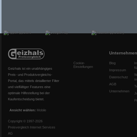
Unternehme
Cookie-
Blog
I
Einstellungen
f
Geizhals ist ein unabhängiges
Impressum
Preis- und Produktvergleichs-
W
Datenschutz
s
Portal, das mittels detaillierter Filter
AGB
T
und vielfältiger Features eine
Unternehmen
optimale Hilfestellung bei der
J
Kaufentscheidung bietet.
P
Ansicht wählen:
Mobile
Copyright © 1997-2026
Preisvergleich Internet Services
AG