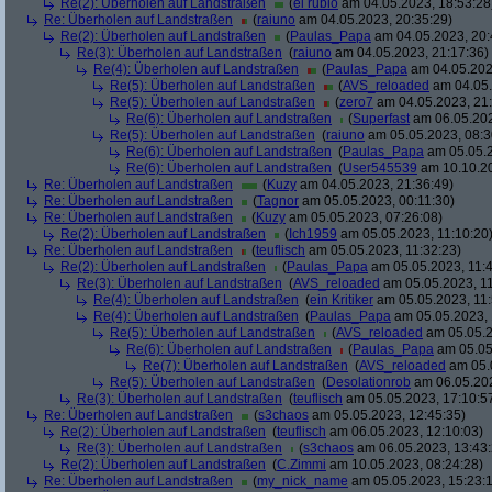
Re(2): Überholen auf Landstraßen
(
el rubio
am 04.05.2023, 18:53:28
Re: Überholen auf Landstraßen
(
raiuno
am 04.05.2023, 20:35:29)
Re(2): Überholen auf Landstraßen
(
Paulas_Papa
am 04.05.2023, 20:
Re(3): Überholen auf Landstraßen
(
raiuno
am 04.05.2023, 21:17:36)
Re(4): Überholen auf Landstraßen
(
Paulas_Papa
am 04.05.202
Re(5): Überholen auf Landstraßen
(
AVS_reloaded
am 04.05.
Re(5): Überholen auf Landstraßen
(
zero7
am 04.05.2023, 21:
Re(6): Überholen auf Landstraßen
(
Superfast
am 06.05.202
Re(5): Überholen auf Landstraßen
(
raiuno
am 05.05.2023, 08:3
Re(6): Überholen auf Landstraßen
(
Paulas_Papa
am 05.05.2
Re(6): Überholen auf Landstraßen
(
User545539
am 10.10.20
Re: Überholen auf Landstraßen
(
Kuzy
am 04.05.2023, 21:36:49)
Re: Überholen auf Landstraßen
(
Tagnor
am 05.05.2023, 00:11:30)
Re: Überholen auf Landstraßen
(
Kuzy
am 05.05.2023, 07:26:08)
Re(2): Überholen auf Landstraßen
(
Ich1959
am 05.05.2023, 11:10:20
Re: Überholen auf Landstraßen
(
teuflisch
am 05.05.2023, 11:32:23)
Re(2): Überholen auf Landstraßen
(
Paulas_Papa
am 05.05.2023, 11:4
Re(3): Überholen auf Landstraßen
(
AVS_reloaded
am 05.05.2023, 11
Re(4): Überholen auf Landstraßen
(
ein Kritiker
am 05.05.2023, 11:
Re(4): Überholen auf Landstraßen
(
Paulas_Papa
am 05.05.2023, 
Re(5): Überholen auf Landstraßen
(
AVS_reloaded
am 05.05.2
Re(6): Überholen auf Landstraßen
(
Paulas_Papa
am 05.05
Re(7): Überholen auf Landstraßen
(
AVS_reloaded
am 05.0
Re(5): Überholen auf Landstraßen
(
Desolationrob
am 06.05.202
Re(3): Überholen auf Landstraßen
(
teuflisch
am 05.05.2023, 17:10:5
Re: Überholen auf Landstraßen
(
s3chaos
am 05.05.2023, 12:45:35)
Re(2): Überholen auf Landstraßen
(
teuflisch
am 06.05.2023, 12:10:03)
Re(3): Überholen auf Landstraßen
(
s3chaos
am 06.05.2023, 13:43:
Re(2): Überholen auf Landstraßen
(
C.Zimmi
am 10.05.2023, 08:24:28)
Re: Überholen auf Landstraßen
(
my_nick_name
am 05.05.2023, 15:23: