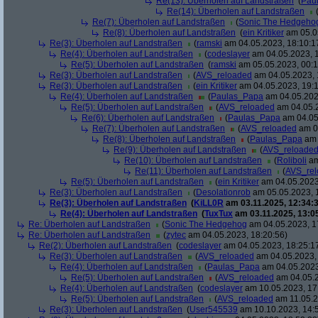
Re(13): Überholen auf Landstraßen
(
Pau
Re(14): Überholen auf Landstraßen
Re(7): Überholen auf Landstraßen
(
Sonic The Hedgeho
Re(8): Überholen auf Landstraßen
(
ein Kritiker
am 05.05
Re(3): Überholen auf Landstraßen
(
ramski
am 04.05.2023, 18:10:1
Re(4): Überholen auf Landstraßen
(
codeslayer
am 04.05.2023, 1
Re(5): Überholen auf Landstraßen
(
ramski
am 05.05.2023, 00:1
Re(3): Überholen auf Landstraßen
(
AVS_reloaded
am 04.05.2023, 
Re(3): Überholen auf Landstraßen
(
ein Kritiker
am 04.05.2023, 19:1
Re(4): Überholen auf Landstraßen
(
Paulas_Papa
am 04.05.202
Re(5): Überholen auf Landstraßen
(
AVS_reloaded
am 04.05.2
Re(6): Überholen auf Landstraßen
(
Paulas_Papa
am 04.05
Re(7): Überholen auf Landstraßen
(
AVS_reloaded
am 04
Re(8): Überholen auf Landstraßen
(
Paulas_Papa
am 
Re(9): Überholen auf Landstraßen
(
AVS_reloade
Re(10): Überholen auf Landstraßen
(
Roliboli
am
Re(11): Überholen auf Landstraßen
(
AVS_re
Re(5): Überholen auf Landstraßen
(
ein Kritiker
am 04.05.2023
Re(3): Überholen auf Landstraßen
(
Desolationrob
am 05.05.2023, 
Re(3): Überholen auf Landstraßen
(
KiLL0R
am 03.11.2025, 12:34:3
Re(4): Überholen auf Landstraßen
(
TuxTux
am 03.11.2025, 13:0
Re: Überholen auf Landstraßen
(
Sonic The Hedgehog
am 04.05.2023, 1
Re: Überholen auf Landstraßen
(
zytec
am 04.05.2023, 18:20:56)
Re(2): Überholen auf Landstraßen
(
codeslayer
am 04.05.2023, 18:25:1
Re(3): Überholen auf Landstraßen
(
AVS_reloaded
am 04.05.2023, 
Re(4): Überholen auf Landstraßen
(
Paulas_Papa
am 04.05.2023
Re(5): Überholen auf Landstraßen
(
AVS_reloaded
am 04.05.2
Re(4): Überholen auf Landstraßen
(
codeslayer
am 10.05.2023, 17
Re(5): Überholen auf Landstraßen
(
AVS_reloaded
am 11.05.2
Re(3): Überholen auf Landstraßen
(
User545539
am 10.10.2023, 14: