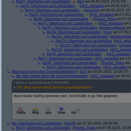
Re(2): Überholen auf Landstraßen
(
lsr2
am 05.05.2023, 23:21:43)
Re(3): Überholen auf Landstraßen
(
AVS_reloaded
am 06.05.2023, 
Re(4): Überholen auf Landstraßen
(
enzo500
am 06.05.2023, 22:
Re(5): Überholen auf Landstraßen
(
AVS_reloaded
am 07.05.2
Re(6): Überholen auf Landstraßen
(
Paulas_Papa
am 07.05
Re(7): Überholen auf Landstraßen
(
AVS_reloaded
am 0
Re(8): Überholen auf Landstraßen
(
someonelikeme
am 
Re(9): Überholen auf Landstraßen
(
Kuzy
am 07.05.2
Re(10): Überholen auf Landstraßen
(
someonelik
Re(11): Überholen auf Landstraßen
(
AVS_relo
Re(12): Überholen auf Landstraßen
(
someo
Re(10): Überholen auf Landstraßen
(
AVS_reload
Re(9): Überholen auf Landstraßen
(
AVS_reloaded
Re(7): Überholen auf Landstraßen
(
AVS_reloaded
am 13.0
Re(8): Überholen auf Landstraßen
(
Paulas_Papa
am 
Re(9): Überholen auf Landstraßen
(
AVS_reloaded
am
Was waren denn die Geschwindigkeiten?
(
lsr2
am 05.05.2023, 16:28:37)
Re: Was waren denn die Geschwindigkeiten?
(
AVS_reloaded
am 05.05.
^
Forum
Auto & Motorrad
#
8152966
Re: Was waren denn die Geschwindigkeiten?
Muss relativ niedrig gewesen sein, sonst hätte es ja Tote gegeben.
Re: Überholen auf Landstraßen
(
Ascotty
am 07.05.2023, 19:29:56)
Re(2): Überholen auf Landstraßen
(
Paulas_Papa
am 07.05.2023, 19:36