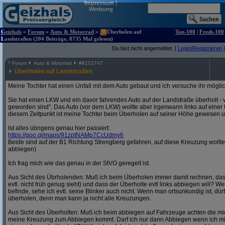
Impressum
|
Werbung
Geizhals
»
Forum
»
Auto & Motorrad
»
Überholen auf
Top-100
|
Fresh-100
Landstraßen (204 Beiträge, 8735 Mal gelesen)
Du bist nicht angemeldet. [
Login/Registrieren
]
^
Forum
Auto & Motorrad
#
8152747
Überholen auf Landstraßen
Meine Tochter hat einen Unfall mit dem Auto gebaut und ich versuche ihr möglich
Sie hat einen LKW und ein davor fahrendes Auto auf der Landstraße überholt - 
geworden sind". Das Auto (vor dem LKW) wollte aber irgenwann links auf eine
diesem Zeitpunkt ist meine Tochter beim Überholen auf seiner Höhe gewesen und
Ist alles übrigens genau hier passiert:
https:/
/
goo.gl/
maps/
91zptNAMp7CcUdmy6
Beide sind auf der B1 Richtung Strengberg gefahren, auf diese Kreuzung wollte
abbiegen)
Ich frag mich wie das genau in der StVO geregelt ist.
Aus Sicht des Übrholenden: Muß ich beim Überholen immer damit rechnen, da
evtl. nicht früh genug sieht) und dass der Überholte evtl links abbiegen will? W
befinde, sehe ich evtl. seine Blinker auch nicht. Wenn man ortsunkundig ist, d
überholen, denn man kann ja nicht alle Kreuzungen.
Aus Sicht des Überholten: Muß ich beim abbiegen auf Fahrzeuge achten die 
meine Kreuzung zum Abbiegen kommt. Darf ich nur dann Abbiegen wenn ich mi