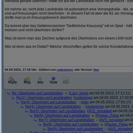
niemand gerade überholt? Hätte ich auf der Landstraße noch nie gemacht - zum
Ich nehme an, nicht jede Landstraße ist automatisch eine Vorrangstraße - die,
und-auf Kreuzungen nicht überholen - In diesem Fall ist aber die B1 als Vorrang
dürfte man ja im Kreuzugsbereich überholen.
Da kommt aber das Gefahrenzeichen "Gefährliche Kreuzung" mit im Spiel - hät
müssen und nicht überholen dürfen?
Was ist wenn man das Zeichen aufgrund des Überholens von einem LKW nicht
Wie ist denn das im Detail? Welche Vorschriften gelten für solche Konstellation
04.05.2023, 17:18 Uhr - Editiert von
codeslayer
, alte Version:
hier
Re: Überholen auf Landstraßen
(
Lazy Jones
am 04.05.2023, 17:12:11)
Re(2): Überholen auf Landstraßen
(
codeslayer
am 04.05.2023, 17:42:0
Re(3): Überholen auf Landstraßen
(
mko
am 04.05.2023, 17:53:17)
Re(4): Überholen auf Landstraßen
(
codeslayer
am 04.05.2023, 1
Re(5): Überholen auf Landstraßen
(
AVS_reloaded
am 04.05.202
Re(6): Überholen auf Landstraßen
(
Paulas_Papa
am 04.05
Re(7): Überholen auf Landstraßen
(
AVS_reloaded
am 04
Re(8): Überholen auf Landstraßen
(
Paulas_Papa
am 
Re(9): Überholen auf Landstraßen
(
AVS_reloaded