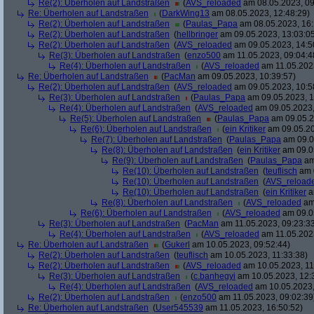
Re(2): Überholen auf Landstraßen
(
AVS_reloaded
am 08.05.2023, 09
Re: Überholen auf Landstraßen
(
DarkWing13
am 08.05.2023, 12:48:29)
Re(2): Überholen auf Landstraßen
(
Paulas_Papa
am 08.05.2023, 16:
Re(2): Überholen auf Landstraßen
(
hellbringer
am 09.05.2023, 13:03:0
Re(2): Überholen auf Landstraßen
(
AVS_reloaded
am 09.05.2023, 14:5
Re(3): Überholen auf Landstraßen
(
enzo500
am 11.05.2023, 09:04:4
Re(4): Überholen auf Landstraßen
(
AVS_reloaded
am 11.05.2023
Re: Überholen auf Landstraßen
(
PacMan
am 09.05.2023, 10:39:57)
Re(2): Überholen auf Landstraßen
(
AVS_reloaded
am 09.05.2023, 10:5
Re(3): Überholen auf Landstraßen
(
Paulas_Papa
am 09.05.2023, 1
Re(4): Überholen auf Landstraßen
(
AVS_reloaded
am 09.05.2023,
Re(5): Überholen auf Landstraßen
(
Paulas_Papa
am 09.05.2
Re(6): Überholen auf Landstraßen
(
ein Kritiker
am 09.05.20
Re(7): Überholen auf Landstraßen
(
Paulas_Papa
am 09.0
Re(8): Überholen auf Landstraßen
(
ein Kritiker
am 09.05
Re(9): Überholen auf Landstraßen
(
Paulas_Papa
am
Re(10): Überholen auf Landstraßen
(
teuflisch
am 0
Re(10): Überholen auf Landstraßen
(
AVS_reload
Re(10): Überholen auf Landstraßen
(
ein Kritiker
a
Re(8): Überholen auf Landstraßen
(
AVS_reloaded
am 
Re(6): Überholen auf Landstraßen
(
AVS_reloaded
am 09.05
Re(3): Überholen auf Landstraßen
(
PacMan
am 11.05.2023, 09:23:3
Re(4): Überholen auf Landstraßen
(
AVS_reloaded
am 11.05.2023
Re: Überholen auf Landstraßen
(
Gukerl
am 10.05.2023, 09:52:44)
Re(2): Überholen auf Landstraßen
(
teuflisch
am 10.05.2023, 11:33:38)
Re(2): Überholen auf Landstraßen
(
AVS_reloaded
am 10.05.2023, 11
Re(3): Überholen auf Landstraßen
(
c.banhegyi
am 10.05.2023, 12:
Re(4): Überholen auf Landstraßen
(
AVS_reloaded
am 10.05.2023,
Re(2): Überholen auf Landstraßen
(
enzo500
am 11.05.2023, 09:02:39
Re: Überholen auf Landstraßen
(
User545539
am 11.05.2023, 16:50:52)