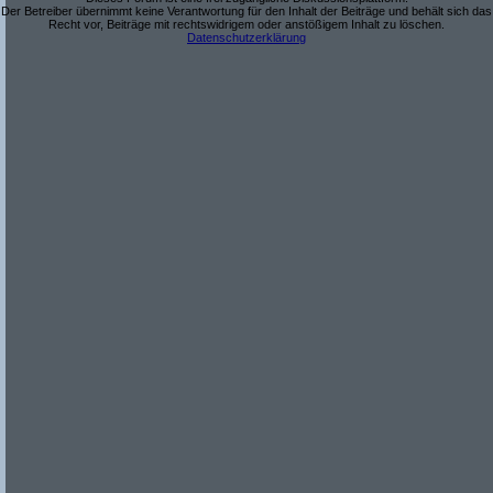
Der Betreiber übernimmt keine Verantwortung für den Inhalt der Beiträge und behält sich das
Recht vor, Beiträge mit rechtswidrigem oder anstößigem Inhalt zu löschen.
Datenschutzerklärung