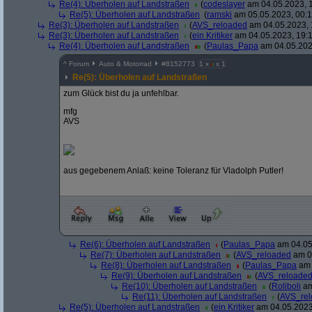
Re(4): Überholen auf Landstraßen
(
codeslayer
am 04.05.2023, 1
Re(5): Überholen auf Landstraßen
(
ramski
am 05.05.2023, 00:1
Re(3): Überholen auf Landstraßen
(
AVS_reloaded
am 04.05.2023, 
Re(3): Überholen auf Landstraßen
(
ein Kritiker
am 04.05.2023, 19:1
Re(4): Überholen auf Landstraßen
(
Paulas_Papa
am 04.05.202
^
Forum
Auto & Motorrad
#
8152773
1 x
x 1
Re(5): Überholen auf Landstraßen
zum Glück bist du ja unfehlbar.
mfg
AVS
aus gegebenem Anlaß: keine Toleranz für Vladolph Putler!
Re(6): Überholen auf Landstraßen
(
Paulas_Papa
am 04.05
Re(7): Überholen auf Landstraßen
(
AVS_reloaded
am 04
Re(8): Überholen auf Landstraßen
(
Paulas_Papa
am 
Re(9): Überholen auf Landstraßen
(
AVS_reloade
Re(10): Überholen auf Landstraßen
(
Roliboli
am
Re(11): Überholen auf Landstraßen
(
AVS_re
Re(5): Überholen auf Landstraßen
(
ein Kritiker
am 04.05.2023