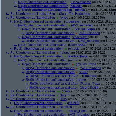
Re(3): Überholen auf Landstraßen
(
Desolationrob
am 05.05.2023, 
Re(3): Überholen auf Landstraßen
(
KiLL0R
am 03.11.2025, 12:34:3
Re(4): Überholen auf Landstraßen
(
TuxTux
am 03.11.2025, 13:0
Re: Überholen auf Landstraßen
(
Sonic The Hedgehog
am 04.05.2023, 1
Re: Überholen auf Landstraßen
(
zytec
am 04.05.2023, 18:20:56)
Re(2): Überholen auf Landstraßen
(
codeslayer
am 04.05.2023, 18:25:1
Re(3): Überholen auf Landstraßen
(
AVS_reloaded
am 04.05.2023, 
Re(4): Überholen auf Landstraßen
(
Paulas_Papa
am 04.05.2023
Re(5): Überholen auf Landstraßen
(
AVS_reloaded
am 04.05.2
Re(4): Überholen auf Landstraßen
(
codeslayer
am 10.05.2023, 17
Re(5): Überholen auf Landstraßen
(
AVS_reloaded
am 11.05.2
Re(3): Überholen auf Landstraßen
(
User545539
am 10.10.2023, 14:
Re(2): Überholen auf Landstraßen
(
el rubio
am 04.05.2023, 18:53:28
Re: Überholen auf Landstraßen
(
raiuno
am 04.05.2023, 20:35:29)
Re(2): Überholen auf Landstraßen
(
Paulas_Papa
am 04.05.2023, 20:
Re(3): Überholen auf Landstraßen
(
raiuno
am 04.05.2023, 21:17:36)
Re(4): Überholen auf Landstraßen
(
Paulas_Papa
am 04.05.202
Re(5): Überholen auf Landstraßen
(
AVS_reloaded
am 04.05.
Re(5): Überholen auf Landstraßen
(
zero7
am 04.05.2023, 21:
Re(6): Überholen auf Landstraßen
(
Superfast
am 06.05.202
Re(5): Überholen auf Landstraßen
(
raiuno
am 05.05.2023, 08:3
Re(6): Überholen auf Landstraßen
(
Paulas_Papa
am 05.05.2
Re(6): Überholen auf Landstraßen
(
User545539
am 10.10.20
Re: Überholen auf Landstraßen
(
Kuzy
am 04.05.2023, 21:36:49)
Re: Überholen auf Landstraßen
(
Tagnor
am 05.05.2023, 00:11:30)
Re: Überholen auf Landstraßen
(
Kuzy
am 05.05.2023, 07:26:08)
Re(2): Überholen auf Landstraßen
(
Ich1959
am 05.05.2023, 11:10:20
Re: Überholen auf Landstraßen
(
teuflisch
am 05.05.2023, 11:32:23)
Re(2): Überholen auf Landstraßen
(
Paulas_Papa
am 05.05.2023, 11:4
Re(3): Überholen auf Landstraßen
(
AVS_reloaded
am 05.05.2023, 11