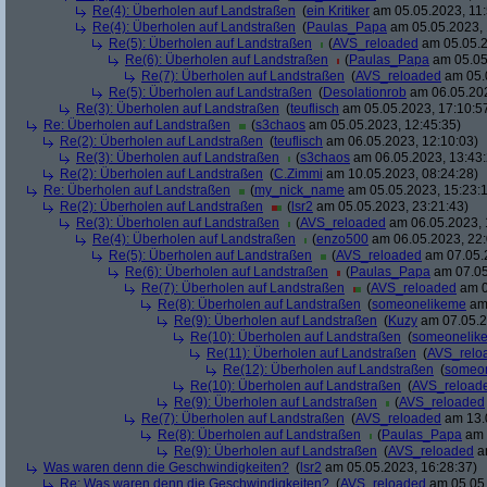
Re(4): Überholen auf Landstraßen
(
ein Kritiker
am 05.05.2023, 11:
Re(4): Überholen auf Landstraßen
(
Paulas_Papa
am 05.05.2023, 
Re(5): Überholen auf Landstraßen
(
AVS_reloaded
am 05.05.2
Re(6): Überholen auf Landstraßen
(
Paulas_Papa
am 05.05
Re(7): Überholen auf Landstraßen
(
AVS_reloaded
am 05.0
Re(5): Überholen auf Landstraßen
(
Desolationrob
am 06.05.202
Re(3): Überholen auf Landstraßen
(
teuflisch
am 05.05.2023, 17:10:5
Re: Überholen auf Landstraßen
(
s3chaos
am 05.05.2023, 12:45:35)
Re(2): Überholen auf Landstraßen
(
teuflisch
am 06.05.2023, 12:10:03)
Re(3): Überholen auf Landstraßen
(
s3chaos
am 06.05.2023, 13:43:
Re(2): Überholen auf Landstraßen
(
C.Zimmi
am 10.05.2023, 08:24:28)
Re: Überholen auf Landstraßen
(
my_nick_name
am 05.05.2023, 15:23:
Re(2): Überholen auf Landstraßen
(
lsr2
am 05.05.2023, 23:21:43)
Re(3): Überholen auf Landstraßen
(
AVS_reloaded
am 06.05.2023, 
Re(4): Überholen auf Landstraßen
(
enzo500
am 06.05.2023, 22:
Re(5): Überholen auf Landstraßen
(
AVS_reloaded
am 07.05.2
Re(6): Überholen auf Landstraßen
(
Paulas_Papa
am 07.05
Re(7): Überholen auf Landstraßen
(
AVS_reloaded
am 0
Re(8): Überholen auf Landstraßen
(
someonelikeme
am 
Re(9): Überholen auf Landstraßen
(
Kuzy
am 07.05.2
Re(10): Überholen auf Landstraßen
(
someonelik
Re(11): Überholen auf Landstraßen
(
AVS_relo
Re(12): Überholen auf Landstraßen
(
someo
Re(10): Überholen auf Landstraßen
(
AVS_reload
Re(9): Überholen auf Landstraßen
(
AVS_reloaded
Re(7): Überholen auf Landstraßen
(
AVS_reloaded
am 13.0
Re(8): Überholen auf Landstraßen
(
Paulas_Papa
am 
Re(9): Überholen auf Landstraßen
(
AVS_reloaded
am
Was waren denn die Geschwindigkeiten?
(
lsr2
am 05.05.2023, 16:28:37)
Re: Was waren denn die Geschwindigkeiten?
(
AVS_reloaded
am 05.05.