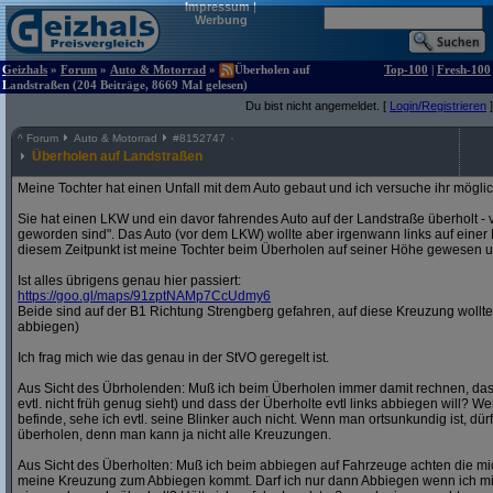
Impressum
|
Werbung
Geizhals
»
Forum
»
Auto & Motorrad
»
Überholen auf
Top-100
|
Fresh-100
Landstraßen (204 Beiträge, 8669 Mal gelesen)
Du bist nicht angemeldet. [
Login/Registrieren
]
^
Forum
Auto & Motorrad
#
8152747
Überholen auf Landstraßen
Meine Tochter hat einen Unfall mit dem Auto gebaut und ich versuche ihr möglich
Sie hat einen LKW und ein davor fahrendes Auto auf der Landstraße überholt - 
geworden sind". Das Auto (vor dem LKW) wollte aber irgenwann links auf eine
diesem Zeitpunkt ist meine Tochter beim Überholen auf seiner Höhe gewesen und
Ist alles übrigens genau hier passiert:
https:/
/
goo.gl/
maps/
91zptNAMp7CcUdmy6
Beide sind auf der B1 Richtung Strengberg gefahren, auf diese Kreuzung wollte
abbiegen)
Ich frag mich wie das genau in der StVO geregelt ist.
Aus Sicht des Übrholenden: Muß ich beim Überholen immer damit rechnen, da
evtl. nicht früh genug sieht) und dass der Überholte evtl links abbiegen will? W
befinde, sehe ich evtl. seine Blinker auch nicht. Wenn man ortsunkundig ist, d
überholen, denn man kann ja nicht alle Kreuzungen.
Aus Sicht des Überholten: Muß ich beim abbiegen auf Fahrzeuge achten die 
meine Kreuzung zum Abbiegen kommt. Darf ich nur dann Abbiegen wenn ich mi