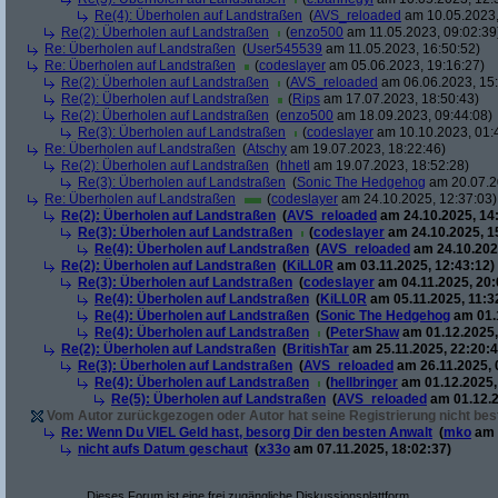
Re(4): Überholen auf Landstraßen
(
AVS_reloaded
am 10.05.2023,
Re(2): Überholen auf Landstraßen
(
enzo500
am 11.05.2023, 09:02:39
Re: Überholen auf Landstraßen
(
User545539
am 11.05.2023, 16:50:52)
Re: Überholen auf Landstraßen
(
codeslayer
am 05.06.2023, 19:16:27)
Re(2): Überholen auf Landstraßen
(
AVS_reloaded
am 06.06.2023, 15:
Re(2): Überholen auf Landstraßen
(
Rips
am 17.07.2023, 18:50:43)
Re(2): Überholen auf Landstraßen
(
enzo500
am 18.09.2023, 09:44:08)
Re(3): Überholen auf Landstraßen
(
codeslayer
am 10.10.2023, 01:
Re: Überholen auf Landstraßen
(
Atschy
am 19.07.2023, 18:22:46)
Re(2): Überholen auf Landstraßen
(
hhetl
am 19.07.2023, 18:52:28)
Re(3): Überholen auf Landstraßen
(
Sonic The Hedgehog
am 20.07.2
Re: Überholen auf Landstraßen
(
codeslayer
am 24.10.2025, 12:37:03)
Re(2): Überholen auf Landstraßen
(
AVS_reloaded
am 24.10.2025, 14
Re(3): Überholen auf Landstraßen
(
codeslayer
am 24.10.2025, 1
Re(4): Überholen auf Landstraßen
(
AVS_reloaded
am 24.10.202
Re(2): Überholen auf Landstraßen
(
KiLL0R
am 03.11.2025, 12:43:12)
Re(3): Überholen auf Landstraßen
(
codeslayer
am 04.11.2025, 20:
Re(4): Überholen auf Landstraßen
(
KiLL0R
am 05.11.2025, 11:3
Re(4): Überholen auf Landstraßen
(
Sonic The Hedgehog
am 01.1
Re(4): Überholen auf Landstraßen
(
PeterShaw
am 01.12.2025,
Re(2): Überholen auf Landstraßen
(
BritishTar
am 25.11.2025, 22:20:4
Re(3): Überholen auf Landstraßen
(
AVS_reloaded
am 26.11.2025, 
Re(4): Überholen auf Landstraßen
(
hellbringer
am 01.12.2025,
Re(5): Überholen auf Landstraßen
(
AVS_reloaded
am 01.12.2
Vom Autor zurückgezogen oder Autor hat seine Registrierung nicht best
Re: Wenn Du VIEL Geld hast, besorg Dir den besten Anwalt
(
mko
am 
nicht aufs Datum geschaut
(
x33o
am 07.11.2025, 18:02:37)
Dieses Forum ist eine frei zugängliche Diskussionsplattform.