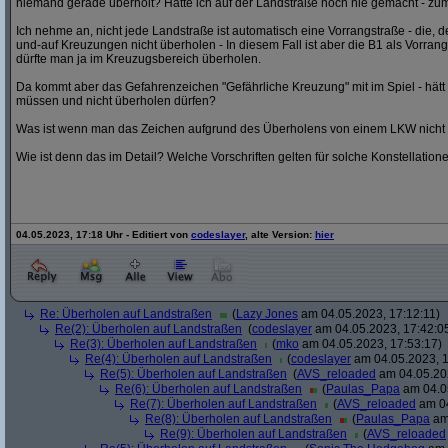
niemand gerade überholt? Hätte ich auf der Landstraße noch nie gemacht - zum
Ich nehme an, nicht jede Landstraße ist automatisch eine Vorrangstraße - die,
und-auf Kreuzungen nicht überholen - In diesem Fall ist aber die B1 als Vorrang
dürfte man ja im Kreuzugsbereich überholen.
Da kommt aber das Gefahrenzeichen "Gefährliche Kreuzung" mit im Spiel - hät
müssen und nicht überholen dürfen?
Was ist wenn man das Zeichen aufgrund des Überholens von einem LKW nicht
Wie ist denn das im Detail? Welche Vorschriften gelten für solche Konstellation
04.05.2023, 17:18 Uhr - Editiert von
codeslayer
, alte Version:
hier
Re: Überholen auf Landstraßen
(
Lazy Jones
am 04.05.2023, 17:12:11)
Re(2): Überholen auf Landstraßen
(
codeslayer
am 04.05.2023, 17:42:0
Re(3): Überholen auf Landstraßen
(
mko
am 04.05.2023, 17:53:17)
Re(4): Überholen auf Landstraßen
(
codeslayer
am 04.05.2023, 1
Re(5): Überholen auf Landstraßen
(
AVS_reloaded
am 04.05.202
Re(6): Überholen auf Landstraßen
(
Paulas_Papa
am 04.05
Re(7): Überholen auf Landstraßen
(
AVS_reloaded
am 04
Re(8): Überholen auf Landstraßen
(
Paulas_Papa
am 
Re(9): Überholen auf Landstraßen
(
AVS_reloaded