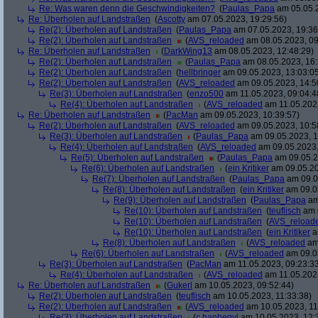
Re: Was waren denn die Geschwindigkeiten?
(
Paulas_Papa
am 05.05.2
Re: Überholen auf Landstraßen
(
Ascotty
am 07.05.2023, 19:29:56)
Re(2): Überholen auf Landstraßen
(
Paulas_Papa
am 07.05.2023, 19:36
Re(2): Überholen auf Landstraßen
(
AVS_reloaded
am 08.05.2023, 09
Re: Überholen auf Landstraßen
(
DarkWing13
am 08.05.2023, 12:48:29)
Re(2): Überholen auf Landstraßen
(
Paulas_Papa
am 08.05.2023, 16:
Re(2): Überholen auf Landstraßen
(
hellbringer
am 09.05.2023, 13:03:0
Re(2): Überholen auf Landstraßen
(
AVS_reloaded
am 09.05.2023, 14:5
Re(3): Überholen auf Landstraßen
(
enzo500
am 11.05.2023, 09:04:4
Re(4): Überholen auf Landstraßen
(
AVS_reloaded
am 11.05.2023
Re: Überholen auf Landstraßen
(
PacMan
am 09.05.2023, 10:39:57)
Re(2): Überholen auf Landstraßen
(
AVS_reloaded
am 09.05.2023, 10:5
Re(3): Überholen auf Landstraßen
(
Paulas_Papa
am 09.05.2023, 1
Re(4): Überholen auf Landstraßen
(
AVS_reloaded
am 09.05.2023,
Re(5): Überholen auf Landstraßen
(
Paulas_Papa
am 09.05.2
Re(6): Überholen auf Landstraßen
(
ein Kritiker
am 09.05.20
Re(7): Überholen auf Landstraßen
(
Paulas_Papa
am 09.0
Re(8): Überholen auf Landstraßen
(
ein Kritiker
am 09.05
Re(9): Überholen auf Landstraßen
(
Paulas_Papa
am
Re(10): Überholen auf Landstraßen
(
teuflisch
am 0
Re(10): Überholen auf Landstraßen
(
AVS_reload
Re(10): Überholen auf Landstraßen
(
ein Kritiker
a
Re(8): Überholen auf Landstraßen
(
AVS_reloaded
am 
Re(6): Überholen auf Landstraßen
(
AVS_reloaded
am 09.05
Re(3): Überholen auf Landstraßen
(
PacMan
am 11.05.2023, 09:23:3
Re(4): Überholen auf Landstraßen
(
AVS_reloaded
am 11.05.2023
Re: Überholen auf Landstraßen
(
Gukerl
am 10.05.2023, 09:52:44)
Re(2): Überholen auf Landstraßen
(
teuflisch
am 10.05.2023, 11:33:38)
Re(2): Überholen auf Landstraßen
(
AVS_reloaded
am 10.05.2023, 11
Re(3): Überholen auf Landstraßen
(
c.banhegyi
am 10.05.2023, 12: