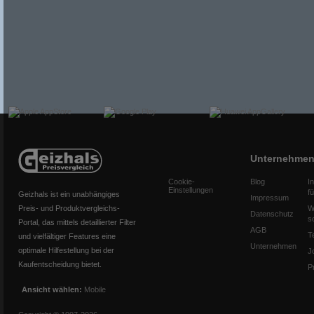
Unternehme
Cookie-
Blog
I
Einstellungen
f
Geizhals ist ein unabhängiges
Impressum
Preis- und Produktvergleichs-
W
Datenschutz
s
Portal, das mittels detaillierter Filter
AGB
T
und vielfältiger Features eine
Unternehmen
optimale Hilfestellung bei der
J
Kaufentscheidung bietet.
P
Ansicht wählen:
Mobile