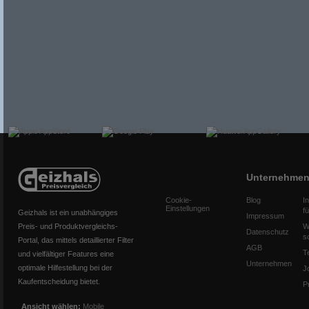
Unternehme
Cookie-
Blog
I
Einstellungen
f
Geizhals ist ein unabhängiges
Impressum
Preis- und Produktvergleichs-
W
Datenschutz
s
Portal, das mittels detaillierter Filter
AGB
T
und vielfältiger Features eine
Unternehmen
optimale Hilfestellung bei der
J
Kaufentscheidung bietet.
P
Ansicht wählen:
Mobile