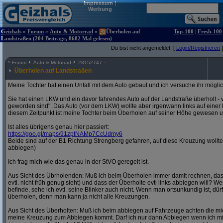
Impressum
|
Werbung
Geizhals
»
Forum
»
Auto & Motorrad
»
Überholen auf
Top-100
|
Fresh-100
Landstraßen (204 Beiträge, 8682 Mal gelesen)
Du bist nicht angemeldet. [
Login/Registrieren
]
^
Forum
Auto & Motorrad
#
8152747
Überholen auf Landstraßen
Meine Tochter hat einen Unfall mit dem Auto gebaut und ich versuche ihr möglich
Sie hat einen LKW und ein davor fahrendes Auto auf der Landstraße überholt - 
geworden sind". Das Auto (vor dem LKW) wollte aber irgenwann links auf eine
diesem Zeitpunkt ist meine Tochter beim Überholen auf seiner Höhe gewesen und
Ist alles übrigens genau hier passiert:
https:/
/
goo.gl/
maps/
91zptNAMp7CcUdmy6
Beide sind auf der B1 Richtung Strengberg gefahren, auf diese Kreuzung wollte
abbiegen)
Ich frag mich wie das genau in der StVO geregelt ist.
Aus Sicht des Übrholenden: Muß ich beim Überholen immer damit rechnen, da
evtl. nicht früh genug sieht) und dass der Überholte evtl links abbiegen will? W
befinde, sehe ich evtl. seine Blinker auch nicht. Wenn man ortsunkundig ist, d
überholen, denn man kann ja nicht alle Kreuzungen.
Aus Sicht des Überholten: Muß ich beim abbiegen auf Fahrzeuge achten die 
meine Kreuzung zum Abbiegen kommt. Darf ich nur dann Abbiegen wenn ich mi