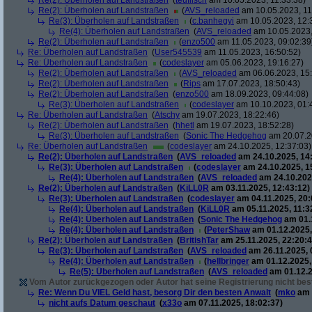
Re(2): Überholen auf Landstraßen
(
teuflisch
am 10.05.2023, 11:33:38)
Re(2): Überholen auf Landstraßen
(
AVS_reloaded
am 10.05.2023, 11
Re(3): Überholen auf Landstraßen
(
c.banhegyi
am 10.05.2023, 12:
Re(4): Überholen auf Landstraßen
(
AVS_reloaded
am 10.05.2023,
Re(2): Überholen auf Landstraßen
(
enzo500
am 11.05.2023, 09:02:39
Re: Überholen auf Landstraßen
(
User545539
am 11.05.2023, 16:50:52)
Re: Überholen auf Landstraßen
(
codeslayer
am 05.06.2023, 19:16:27)
Re(2): Überholen auf Landstraßen
(
AVS_reloaded
am 06.06.2023, 15:
Re(2): Überholen auf Landstraßen
(
Rips
am 17.07.2023, 18:50:43)
Re(2): Überholen auf Landstraßen
(
enzo500
am 18.09.2023, 09:44:08)
Re(3): Überholen auf Landstraßen
(
codeslayer
am 10.10.2023, 01:
Re: Überholen auf Landstraßen
(
Atschy
am 19.07.2023, 18:22:46)
Re(2): Überholen auf Landstraßen
(
hhetl
am 19.07.2023, 18:52:28)
Re(3): Überholen auf Landstraßen
(
Sonic The Hedgehog
am 20.07.2
Re: Überholen auf Landstraßen
(
codeslayer
am 24.10.2025, 12:37:03)
Re(2): Überholen auf Landstraßen
(
AVS_reloaded
am 24.10.2025, 14
Re(3): Überholen auf Landstraßen
(
codeslayer
am 24.10.2025, 1
Re(4): Überholen auf Landstraßen
(
AVS_reloaded
am 24.10.202
Re(2): Überholen auf Landstraßen
(
KiLL0R
am 03.11.2025, 12:43:12)
Re(3): Überholen auf Landstraßen
(
codeslayer
am 04.11.2025, 20:
Re(4): Überholen auf Landstraßen
(
KiLL0R
am 05.11.2025, 11:3
Re(4): Überholen auf Landstraßen
(
Sonic The Hedgehog
am 01.1
Re(4): Überholen auf Landstraßen
(
PeterShaw
am 01.12.2025,
Re(2): Überholen auf Landstraßen
(
BritishTar
am 25.11.2025, 22:20:4
Re(3): Überholen auf Landstraßen
(
AVS_reloaded
am 26.11.2025, 
Re(4): Überholen auf Landstraßen
(
hellbringer
am 01.12.2025,
Re(5): Überholen auf Landstraßen
(
AVS_reloaded
am 01.12.2
Vom Autor zurückgezogen oder Autor hat seine Registrierung nicht best
Re: Wenn Du VIEL Geld hast, besorg Dir den besten Anwalt
(
mko
am 
nicht aufs Datum geschaut
(
x33o
am 07.11.2025, 18:02:37)