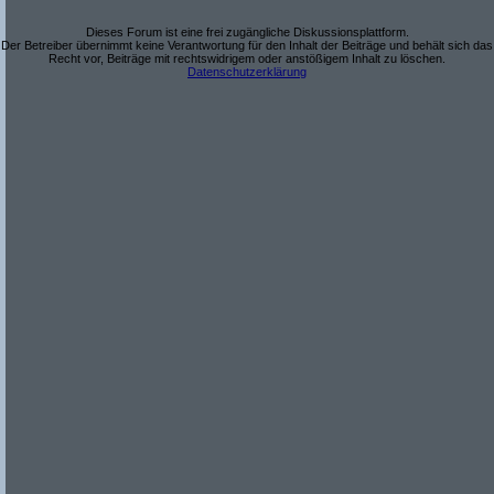
Dieses Forum ist eine frei zugängliche Diskussionsplattform.
Der Betreiber übernimmt keine Verantwortung für den Inhalt der Beiträge und behält sich das
Recht vor, Beiträge mit rechtswidrigem oder anstößigem Inhalt zu löschen.
Datenschutzerklärung