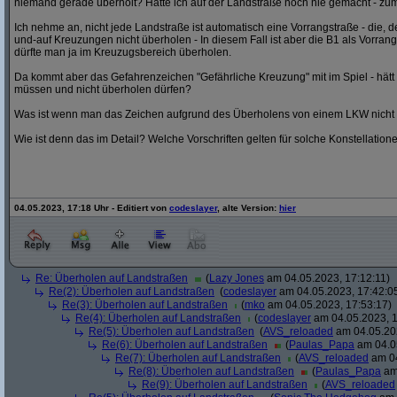
niemand gerade überholt? Hätte ich auf der Landstraße noch nie gemacht - zum
Ich nehme an, nicht jede Landstraße ist automatisch eine Vorrangstraße - die,
und-auf Kreuzungen nicht überholen - In diesem Fall ist aber die B1 als Vorrang
dürfte man ja im Kreuzugsbereich überholen.
Da kommt aber das Gefahrenzeichen "Gefährliche Kreuzung" mit im Spiel - hät
müssen und nicht überholen dürfen?
Was ist wenn man das Zeichen aufgrund des Überholens von einem LKW nicht
Wie ist denn das im Detail? Welche Vorschriften gelten für solche Konstellation
04.05.2023, 17:18 Uhr - Editiert von
codeslayer
, alte Version:
hier
Re: Überholen auf Landstraßen
(
Lazy Jones
am 04.05.2023, 17:12:11)
Re(2): Überholen auf Landstraßen
(
codeslayer
am 04.05.2023, 17:42:0
Re(3): Überholen auf Landstraßen
(
mko
am 04.05.2023, 17:53:17)
Re(4): Überholen auf Landstraßen
(
codeslayer
am 04.05.2023, 1
Re(5): Überholen auf Landstraßen
(
AVS_reloaded
am 04.05.202
Re(6): Überholen auf Landstraßen
(
Paulas_Papa
am 04.05
Re(7): Überholen auf Landstraßen
(
AVS_reloaded
am 04
Re(8): Überholen auf Landstraßen
(
Paulas_Papa
am 
Re(9): Überholen auf Landstraßen
(
AVS_reloaded