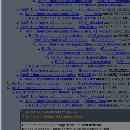
Re(7): Überholen auf Landstraßen
(
Sonic The Hedgeho
Re(8): Überholen auf Landstraßen
(
ein Kritiker
am 05.05
Re(3): Überholen auf Landstraßen
(
ramski
am 04.05.2023, 18:10:1
Re(4): Überholen auf Landstraßen
(
codeslayer
am 04.05.2023, 1
Re(5): Überholen auf Landstraßen
(
ramski
am 05.05.2023, 00:1
Re(3): Überholen auf Landstraßen
(
AVS_reloaded
am 04.05.2023, 
Re(3): Überholen auf Landstraßen
(
ein Kritiker
am 04.05.2023, 19:1
Re(4): Überholen auf Landstraßen
(
Paulas_Papa
am 04.05.202
Re(5): Überholen auf Landstraßen
(
AVS_reloaded
am 04.05.2
Re(6): Überholen auf Landstraßen
(
Paulas_Papa
am 04.05
Re(7): Überholen auf Landstraßen
(
AVS_reloaded
am 04
Re(8): Überholen auf Landstraßen
(
Paulas_Papa
am 
Re(9): Überholen auf Landstraßen
(
AVS_reloade
Re(10): Überholen auf Landstraßen
(
Roliboli
am
Re(11): Überholen auf Landstraßen
(
AVS_re
Re(5): Überholen auf Landstraßen
(
ein Kritiker
am 04.05.2023
Re(3): Überholen auf Landstraßen
(
Desolationrob
am 05.05.2023, 
Re(3): Überholen auf Landstraßen
(
KiLL0R
am 03.11.2025, 12:34:3
Re(4): Überholen auf Landstraßen
(
TuxTux
am 03.11.2025, 13:0
Re: Überholen auf Landstraßen
(
Sonic The Hedgehog
am 04.05.2023, 1
Re: Überholen auf Landstraßen
(
zytec
am 04.05.2023, 18:20:56)
Re(2): Überholen auf Landstraßen
(
codeslayer
am 04.05.2023, 18:25:1
Re(3): Überholen auf Landstraßen
(
AVS_reloaded
am 04.05.2023, 
Re(4): Überholen auf Landstraßen
(
Paulas_Papa
am 04.05.2023
Re(5): Überholen auf Landstraßen
(
AVS_reloaded
am 04.05.2
^
Forum
Auto & Motorrad
#
8153224
Re(4): Überholen auf Landstraßen
Deine Variante der Aussage finde ich sehr treffend.
Ich denke generell, dass es sich auch so abgespielt hat.