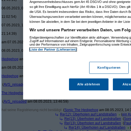
Angemessenheitsbeschlusses gem Art 45 DSGVO und ohne geeignete G
Re(19): Überholen auf L
so gilt Ihre Einwilligung auch hierfür (Art 49 Abs 1 lit a DSGVO). Dies gi
06.05.2023, 07:29:12)
die USA. Es besteht insbesondere das Risiko, dass Ihre Daten durch B
Re(20): Überholen au
11:02:54)
Überwachungszwecken verarbeitet werden können, möglicherweise auc
Re(21): Überholen 
können Sie abstellen, in dem Sie bei dem jeweiligen Anbieter in der Liste
07.05.2023, 19:56:56)
Wir und unsere Partner verarbeiten Daten, um Folg
Re(22): Überhol
21:14:39)
Endgeräteeigenschaften zur Identifikation aktiv abfragen. Verwendung 
Re(23): Überh
Zugriff auf Informationen auf einem Endgerät. Personalisierte Werbung
am 07.05.2023, 21:53:43)
und der Performance von Inhalten, Zielgruppenforschung sowie Entwic
Re(24): Üb
Liste der Partner (Lieferanten)
08.05.2023, 09:50:19)
Re(25): 
Hedgehog
am 08.05.2023, 10:05:52)
Re(26
am 08.05.2023, 10:35:24)
Konfigurieren
Re(
Hedgehog
am 08.05.2023, 10:52:16)
(
AVS_reloaded
am 08.05.2023, 11:24:37)
Alle ablehnen
Akze
The Hedgehog
am 08.05.2023, 12:40:10)
(
AVS_reloaded
am 08.05.2023, 13:46:59)
hat seine Registrierung nicht bestätigt
(
Sonic The Hedgehog
am 08.05.2023, 14:
Re(12): Überholen auf Landstraßen
(
ein Kr
Re(13): Überholen auf Landstraßen
(
Son
Re(13): Überholen auf Landstraßen
(
Pau
Re(14): Überholen auf Landstraßen