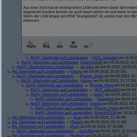
Aus ihrer Sicht hat se erstmal einen LKW und einen davor fahren
abgedeckt insofern konnte sie auch kaum sehen ob und wann er den 
Wenn der LKW knapp am PKW "drangepickt" ist, würde man den Blin
erkennen.
Re(5): Überholen auf Landstraßen
(
AVS_reloaded
am 11.05.2
Re(3): Überholen auf Landstraßen
(
User545539
am 10.10.2023, 14:
Re(2): Überholen auf Landstraßen
(
el rubio
am 04.05.2023, 18:53:28
Re: Überholen auf Landstraßen
(
raiuno
am 04.05.2023, 20:35:29)
Re(2): Überholen auf Landstraßen
(
Paulas_Papa
am 04.05.2023, 20:
Re(3): Überholen auf Landstraßen
(
raiuno
am 04.05.2023, 21:17:36)
Re(4): Überholen auf Landstraßen
(
Paulas_Papa
am 04.05.202
Re(5): Überholen auf Landstraßen
(
AVS_reloaded
am 04.05.
Re(5): Überholen auf Landstraßen
(
zero7
am 04.05.2023, 21:
Re(6): Überholen auf Landstraßen
(
Superfast
am 06.05.202
Re(5): Überholen auf Landstraßen
(
raiuno
am 05.05.2023, 08:3
Re(6): Überholen auf Landstraßen
(
Paulas_Papa
am 05.05.2
Re(6): Überholen auf Landstraßen
(
User545539
am 10.10.20
Re: Überholen auf Landstraßen
(
Kuzy
am 04.05.2023, 21:36:49)
Re: Überholen auf Landstraßen
(
Tagnor
am 05.05.2023, 00:11:30)
Re: Überholen auf Landstraßen
(
Kuzy
am 05.05.2023, 07:26:08)
Re(2): Überholen auf Landstraßen
(
Ich1959
am 05.05.2023, 11:10:20
Re: Überholen auf Landstraßen
(
teuflisch
am 05.05.2023, 11:32:23)