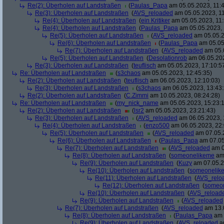
Re(2): Überholen auf Landstraßen
(
Paulas_Papa
am 05.05.2023, 11:4
Re(3): Überholen auf Landstraßen
(
AVS_reloaded
am 05.05.2023, 11
Re(4): Überholen auf Landstraßen
(
ein Kritiker
am 05.05.2023, 11:
Re(4): Überholen auf Landstraßen
(
Paulas_Papa
am 05.05.2023, 
Re(5): Überholen auf Landstraßen
(
AVS_reloaded
am 05.05.2
Re(6): Überholen auf Landstraßen
(
Paulas_Papa
am 05.05
Re(7): Überholen auf Landstraßen
(
AVS_reloaded
am 05.0
Re(5): Überholen auf Landstraßen
(
Desolationrob
am 06.05.202
Re(3): Überholen auf Landstraßen
(
teuflisch
am 05.05.2023, 17:10:5
Re: Überholen auf Landstraßen
(
s3chaos
am 05.05.2023, 12:45:35)
Re(2): Überholen auf Landstraßen
(
teuflisch
am 06.05.2023, 12:10:03)
Re(3): Überholen auf Landstraßen
(
s3chaos
am 06.05.2023, 13:43:
Re(2): Überholen auf Landstraßen
(
C.Zimmi
am 10.05.2023, 08:24:28)
Re: Überholen auf Landstraßen
(
my_nick_name
am 05.05.2023, 15:23:
Re(2): Überholen auf Landstraßen
(
lsr2
am 05.05.2023, 23:21:43)
Re(3): Überholen auf Landstraßen
(
AVS_reloaded
am 06.05.2023, 
Re(4): Überholen auf Landstraßen
(
enzo500
am 06.05.2023, 22:
Re(5): Überholen auf Landstraßen
(
AVS_reloaded
am 07.05.2
Re(6): Überholen auf Landstraßen
(
Paulas_Papa
am 07.05
Re(7): Überholen auf Landstraßen
(
AVS_reloaded
am 0
Re(8): Überholen auf Landstraßen
(
someonelikeme
am 
Re(9): Überholen auf Landstraßen
(
Kuzy
am 07.05.2
Re(10): Überholen auf Landstraßen
(
someonelik
Re(11): Überholen auf Landstraßen
(
AVS_relo
Re(12): Überholen auf Landstraßen
(
someo
Re(10): Überholen auf Landstraßen
(
AVS_reload
Re(9): Überholen auf Landstraßen
(
AVS_reloaded
Re(7): Überholen auf Landstraßen
(
AVS_reloaded
am 13.0
Re(8): Überholen auf Landstraßen
(
Paulas_Papa
am 
Re(9): Überholen auf Landstraßen
(
AVS_reloaded
am