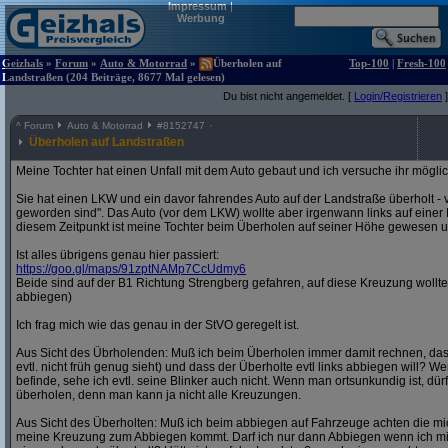
Impressum
|
Werbung
Geizhals
»
Forum
»
Auto & Motorrad
»
Überholen auf
Top-100
|
Fresh-100
Landstraßen (204 Beiträge, 8677 Mal gelesen)
Du bist nicht angemeldet. [
Login/Registrieren
]
^
Forum
Auto & Motorrad
#
8152747
Überholen auf Landstraßen
Meine Tochter hat einen Unfall mit dem Auto gebaut und ich versuche ihr möglich
Sie hat einen LKW und ein davor fahrendes Auto auf der Landstraße überholt - 
geworden sind". Das Auto (vor dem LKW) wollte aber irgenwann links auf eine
diesem Zeitpunkt ist meine Tochter beim Überholen auf seiner Höhe gewesen und
Ist alles übrigens genau hier passiert:
https:/
/
goo.gl/
maps/
91zptNAMp7CcUdmy6
Beide sind auf der B1 Richtung Strengberg gefahren, auf diese Kreuzung wollte
abbiegen)
Ich frag mich wie das genau in der StVO geregelt ist.
Aus Sicht des Übrholenden: Muß ich beim Überholen immer damit rechnen, da
evtl. nicht früh genug sieht) und dass der Überholte evtl links abbiegen will? W
befinde, sehe ich evtl. seine Blinker auch nicht. Wenn man ortsunkundig ist, d
überholen, denn man kann ja nicht alle Kreuzungen.
Aus Sicht des Überholten: Muß ich beim abbiegen auf Fahrzeuge achten die 
meine Kreuzung zum Abbiegen kommt. Darf ich nur dann Abbiegen wenn ich mi