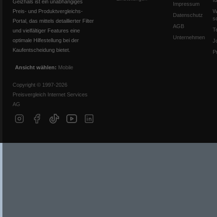
f
Geizhals ist ein unabhängiges
Impressum
Preis- und Produktvergleichs-
W
Datenschutz
s
Portal, das mittels detaillierter Filter
AGB
T
und vielfältiger Features eine
Unternehmen
optimale Hilfestellung bei der
J
Kaufentscheidung bietet.
P
Ansicht wählen:
Mobile
Copyright © 1997-2026
Preisvergleich Internet Services
AG