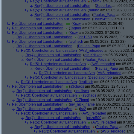
Re(5): Überholen auf Landstraßen
(
zero7
am 04.05.2023, 21:
Re(6): Überholen auf Landstraßen
(
Superfast
am 06.05.202
Re(5): Überholen auf Landstraßen
(
raiuno
am 05.05.2023, 08:3
Re(6): Überholen auf Landstraßen
(
Paulas_Papa
am 05.05.2
Re(6): Überholen auf Landstraßen
(
User545539
am 10.10.20
Re: Überholen auf Landstraßen
(
Kuzy
am 04.05.2023, 21:36:49)
Re: Überholen auf Landstraßen
(
Tagnor
am 05.05.2023, 00:11:30)
Re: Überholen auf Landstraßen
(
Kuzy
am 05.05.2023, 07:26:08)
Re(2): Überholen auf Landstraßen
(
Ich1959
am 05.05.2023, 11:10:20
Re: Überholen auf Landstraßen
(
teuflisch
am 05.05.2023, 11:32:23)
Re(2): Überholen auf Landstraßen
(
Paulas_Papa
am 05.05.2023, 11:4
Re(3): Überholen auf Landstraßen
(
AVS_reloaded
am 05.05.2023, 11
Re(4): Überholen auf Landstraßen
(
ein Kritiker
am 05.05.2023, 11:
Re(4): Überholen auf Landstraßen
(
Paulas_Papa
am 05.05.2023, 
Re(5): Überholen auf Landstraßen
(
AVS_reloaded
am 05.05.2
Re(6): Überholen auf Landstraßen
(
Paulas_Papa
am 05.05
Re(7): Überholen auf Landstraßen
(
AVS_reloaded
am 05.0
Re(5): Überholen auf Landstraßen
(
Desolationrob
am 06.05.202
Re(3): Überholen auf Landstraßen
(
teuflisch
am 05.05.2023, 17:10:5
Re: Überholen auf Landstraßen
(
s3chaos
am 05.05.2023, 12:45:35)
Re(2): Überholen auf Landstraßen
(
teuflisch
am 06.05.2023, 12:10:03)
Re(3): Überholen auf Landstraßen
(
s3chaos
am 06.05.2023, 13:43:
Re(2): Überholen auf Landstraßen
(
C.Zimmi
am 10.05.2023, 08:24:28)
Re: Überholen auf Landstraßen
(
my_nick_name
am 05.05.2023, 15:23:
Re(2): Überholen auf Landstraßen
(
lsr2
am 05.05.2023, 23:21:43)
Re(3): Überholen auf Landstraßen
(
AVS_reloaded
am 06.05.2023, 
Re(4): Überholen auf Landstraßen
(
enzo500
am 06.05.2023, 22:
Re(5): Überholen auf Landstraßen
(
AVS_reloaded
am 07.05.2
Re(6): Überholen auf Landstraßen
(
Paulas_Papa
am 07.05
Re(7): Überholen auf Landstraßen
(
AVS_reloaded
am 0