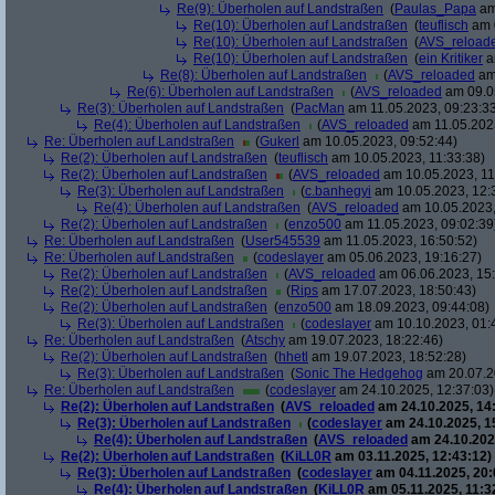
Re(9): Überholen auf Landstraßen
(
Paulas_Papa
am
Re(10): Überholen auf Landstraßen
(
teuflisch
am 0
Re(10): Überholen auf Landstraßen
(
AVS_reload
Re(10): Überholen auf Landstraßen
(
ein Kritiker
a
Re(8): Überholen auf Landstraßen
(
AVS_reloaded
am 
Re(6): Überholen auf Landstraßen
(
AVS_reloaded
am 09.05
Re(3): Überholen auf Landstraßen
(
PacMan
am 11.05.2023, 09:23:3
Re(4): Überholen auf Landstraßen
(
AVS_reloaded
am 11.05.2023
Re: Überholen auf Landstraßen
(
Gukerl
am 10.05.2023, 09:52:44)
Re(2): Überholen auf Landstraßen
(
teuflisch
am 10.05.2023, 11:33:38)
Re(2): Überholen auf Landstraßen
(
AVS_reloaded
am 10.05.2023, 11
Re(3): Überholen auf Landstraßen
(
c.banhegyi
am 10.05.2023, 12:
Re(4): Überholen auf Landstraßen
(
AVS_reloaded
am 10.05.2023,
Re(2): Überholen auf Landstraßen
(
enzo500
am 11.05.2023, 09:02:39
Re: Überholen auf Landstraßen
(
User545539
am 11.05.2023, 16:50:52)
Re: Überholen auf Landstraßen
(
codeslayer
am 05.06.2023, 19:16:27)
Re(2): Überholen auf Landstraßen
(
AVS_reloaded
am 06.06.2023, 15:
Re(2): Überholen auf Landstraßen
(
Rips
am 17.07.2023, 18:50:43)
Re(2): Überholen auf Landstraßen
(
enzo500
am 18.09.2023, 09:44:08)
Re(3): Überholen auf Landstraßen
(
codeslayer
am 10.10.2023, 01:
Re: Überholen auf Landstraßen
(
Atschy
am 19.07.2023, 18:22:46)
Re(2): Überholen auf Landstraßen
(
hhetl
am 19.07.2023, 18:52:28)
Re(3): Überholen auf Landstraßen
(
Sonic The Hedgehog
am 20.07.2
Re: Überholen auf Landstraßen
(
codeslayer
am 24.10.2025, 12:37:03)
Re(2): Überholen auf Landstraßen
(
AVS_reloaded
am 24.10.2025, 14
Re(3): Überholen auf Landstraßen
(
codeslayer
am 24.10.2025, 1
Re(4): Überholen auf Landstraßen
(
AVS_reloaded
am 24.10.202
Re(2): Überholen auf Landstraßen
(
KiLL0R
am 03.11.2025, 12:43:12)
Re(3): Überholen auf Landstraßen
(
codeslayer
am 04.11.2025, 20:
Re(4): Überholen auf Landstraßen
(
KiLL0R
am 05.11.2025, 11:3