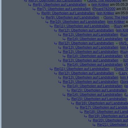
Re(5): Überholen auf Landstraßen
(
Sonic The Hedgehog
am 
Re(6): Überholen auf Landstraßen
(
ein Kritiker
am 05.05.20
Re(7): Überholen auf Landstraßen
(
Picard782000
am 05.0
Re(8): Überholen auf Landstraßen
(
ein Kritiker
am 05.05
Re(9): Überholen auf Landstraßen
(
Sonic The He
Re(10): Überholen auf Landstraßen
(
ein Kritiker
a
Re(11): Überholen auf Landstraßen
(
Kuzy
am 
Re(12): Überholen auf Landstraßen
(
ein Krit
Re(13): Überholen auf Landstraßen
(
Kuz
Re(14): Überholen auf Landstraßen
(
e
Re(12): Überholen auf Landstraßen
(
AVS_
Re(13): Überholen auf Landstraßen
(
ein 
Re(13): Überholen auf Landstraßen
(
Kuz
Re(14): Überholen auf Landstraßen
(
A
Re(13): Überholen auf Landstraßen
(
Ic
Re(14): Überholen auf Landstraßen
(
A
Re(11): Überholen auf Landstraßen
(
Sonic 
Re(12): Überholen auf Landstraßen
(
Lazy
Re(13): Überholen auf Landstraßen
(
ein 
Re(13): Überholen auf Landstraßen
(
Son
Re(14): Überholen auf Landstraßen
(
e
Re(15): Überholen auf Landstraßen
Re(14): Überholen auf Landstraßen
(
L
Re(15): Überholen auf Landstraßen
Re(16): Überholen auf Landstraß
Re(17): Überholen auf Landst
Re(18): Überholen auf Land
Re(19): Überholen auf L
Re(20): Überholen au
Re(21): Überholen 