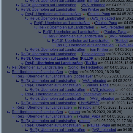
Re(5): Überholen auf Landstraßen
(
ramski
am 05.05.2023, 00:1
Re(3): Überholen auf Landstraßen
(
AVS_reloaded
am 04.05.2023, 
Re(3): Überholen auf Landstraßen
(
ein Kritiker
am 04.05.2023, 19:1
Re(4): Überholen auf Landstraßen
(
Paulas_Papa
am 04.05.202
Re(5): Überholen auf Landstraßen
(
AVS_reloaded
am 04.05.2
Re(6): Überholen auf Landstraßen
(
Paulas_Papa
am 04.05
Re(7): Überholen auf Landstraßen
(
AVS_reloaded
am 04
Re(8): Überholen auf Landstraßen
(
Paulas_Papa
am 
Re(9): Überholen auf Landstraßen
(
AVS_reloade
Re(10): Überholen auf Landstraßen
(
Roliboli
am
Re(11): Überholen auf Landstraßen
(
AVS_re
Re(5): Überholen auf Landstraßen
(
ein Kritiker
am 04.05.2023
Re(3): Überholen auf Landstraßen
(
Desolationrob
am 05.05.2023, 
Re(3): Überholen auf Landstraßen
(
KiLL0R
am 03.11.2025, 12:34:3
Re(4): Überholen auf Landstraßen
(
TuxTux
am 03.11.2025, 13:0
Re: Überholen auf Landstraßen
(
Sonic The Hedgehog
am 04.05.2023, 1
Re: Überholen auf Landstraßen
(
zytec
am 04.05.2023, 18:20:56)
Re(2): Überholen auf Landstraßen
(
codeslayer
am 04.05.2023, 18:25:1
Re(3): Überholen auf Landstraßen
(
AVS_reloaded
am 04.05.2023, 
Re(4): Überholen auf Landstraßen
(
Paulas_Papa
am 04.05.2023
Re(5): Überholen auf Landstraßen
(
AVS_reloaded
am 04.05.2
Re(4): Überholen auf Landstraßen
(
codeslayer
am 10.05.2023, 17
Re(5): Überholen auf Landstraßen
(
AVS_reloaded
am 11.05.2
Re(3): Überholen auf Landstraßen
(
User545539
am 10.10.2023, 14:
Re(2): Überholen auf Landstraßen
(
el rubio
am 04.05.2023, 18:53:28
Re: Überholen auf Landstraßen
(
raiuno
am 04.05.2023, 20:35:29)
Re(2): Überholen auf Landstraßen
(
Paulas_Papa
am 04.05.2023, 20:
Re(3): Überholen auf Landstraßen
(
raiuno
am 04.05.2023, 21:17:36)
Re(4): Überholen auf Landstraßen
(
Paulas_Papa
am 04.05.202
Re(5): Überholen auf Landstraßen
(
AVS_reloaded
am 04.05.