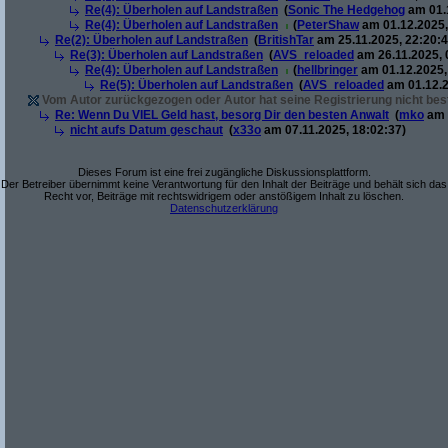
Re(4): Überholen auf Landstraßen
(
Sonic The Hedgehog
am 01.1
Re(4): Überholen auf Landstraßen
(
PeterShaw
am 01.12.2025,
Re(2): Überholen auf Landstraßen
(
BritishTar
am 25.11.2025, 22:20:4
Re(3): Überholen auf Landstraßen
(
AVS_reloaded
am 26.11.2025, 
Re(4): Überholen auf Landstraßen
(
hellbringer
am 01.12.2025,
Re(5): Überholen auf Landstraßen
(
AVS_reloaded
am 01.12.2
Vom Autor zurückgezogen oder Autor hat seine Registrierung nicht best
Re: Wenn Du VIEL Geld hast, besorg Dir den besten Anwalt
(
mko
am 
nicht aufs Datum geschaut
(
x33o
am 07.11.2025, 18:02:37)
Dieses Forum ist eine frei zugängliche Diskussionsplattform.
Der Betreiber übernimmt keine Verantwortung für den Inhalt der Beiträge und behält sich das
Recht vor, Beiträge mit rechtswidrigem oder anstößigem Inhalt zu löschen.
Datenschutzerklärung