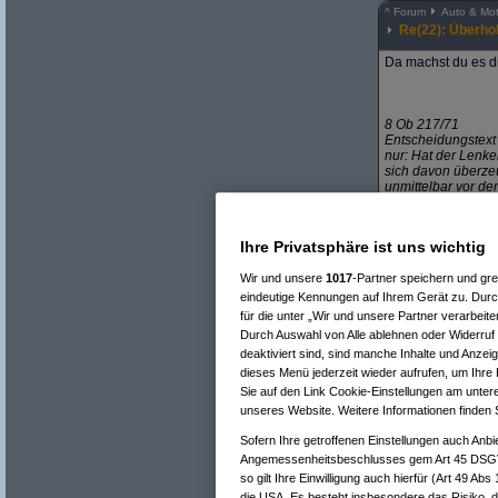
^
Forum
Auto & Mot
Re(22): Überho
Da machst du es di
8 Ob 217/71
Entscheidungstex
nur: Hat der Lenke
sich davon überzeu
unmittelbar vor de
Ausnahmefällen, w
zu rechnen ist, da
abgebogen werden 
Ihre Privatsphäre ist uns wichtig
zu vergewissern, 
1972/150 S 295
Wir und unsere
1017
-Partner speichern und gr
eindeutige Kennungen auf Ihrem Gerät zu. Durc
8 Ob 260/82
für die unter „Wir und unsere Partner verarbeit
Entscheidungstex
Durch Auswahl von Alle ablehnen oder Widerruf 
nur T3; Beis wie T
deaktiviert sind, sind manche Inhalte und Anzei
Linksabbiegemanöve
dieses Menü jederzeit wieder aufrufen, um Ihre 
durch Einordnen z
Sie auf den Link Cookie-Einstellungen am untere
unseres Website. Weitere Informationen finden 
...
Sofern Ihre getroffenen Einstellungen auch Anbi
Also, wenn hinter 
Angemessenheitsbeschlusses gem Art 45 DSGV
so gilt Ihre Einwilligung auch hierfür (Art 49 Ab
-------------------------
die USA. Es besteht insbesondere das Risiko, d