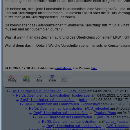
niemand gerade überholt? Hätte ich auf der Landstraße noch nie gemacht - zum
Ich nehme an, nicht jede Landstraße ist automatisch eine Vorrangstraße - die,
und-auf Kreuzungen nicht überholen - In diesem Fall ist aber die B1 als Vorrang
dürfte man ja im Kreuzugsbereich überholen.
Da kommt aber das Gefahrenzeichen "Gefährliche Kreuzung" mit im Spiel - hät
müssen und nicht überholen dürfen?
Was ist wenn man das Zeichen aufgrund des Überholens von einem LKW nicht
Wie ist denn das im Detail? Welche Vorschriften gelten für solche Konstellation
04.05.2023, 17:18 Uhr - Editiert von
codeslayer
, alte Version:
hier
Re: Überholen auf Landstraßen
(
Lazy Jones
am 04.05.2023, 17:12:11)
Re(2): Überholen auf Landstraßen
(
codeslayer
am 04.05.2023, 17:42:0
Re(3): Überholen auf Landstraßen
(
mko
am 04.05.2023, 17:53:17)
Re(4): Überholen auf Landstraßen
(
codeslayer
am 04.05.2023, 1
Re(5): Überholen auf Landstraßen
(
AVS_reloaded
am 04.05.202
Re(6): Überholen auf Landstraßen
(
Paulas_Papa
am 04.05
Re(7): Überholen auf Landstraßen
(
AVS_reloaded
am 04
Re(8): Überholen auf Landstraßen
(
Paulas_Papa
am 
Re(9): Überholen auf Landstraßen
(
AVS_reloaded