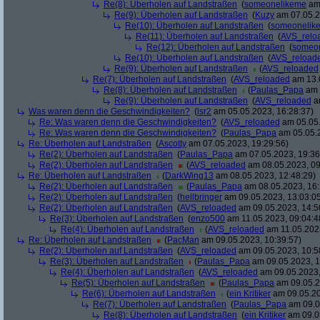
Re(8): Überholen auf Landstraßen
(
someonelikeme
am 
Re(9): Überholen auf Landstraßen
(
Kuzy
am 07.05.2
Re(10): Überholen auf Landstraßen
(
someonelik
Re(11): Überholen auf Landstraßen
(
AVS_relo
Re(12): Überholen auf Landstraßen
(
someo
Re(10): Überholen auf Landstraßen
(
AVS_reload
Re(9): Überholen auf Landstraßen
(
AVS_reloaded
Re(7): Überholen auf Landstraßen
(
AVS_reloaded
am 13.0
Re(8): Überholen auf Landstraßen
(
Paulas_Papa
am 
Re(9): Überholen auf Landstraßen
(
AVS_reloaded
am
Was waren denn die Geschwindigkeiten?
(
lsr2
am 05.05.2023, 16:28:37)
Re: Was waren denn die Geschwindigkeiten?
(
AVS_reloaded
am 05.05.
Re: Was waren denn die Geschwindigkeiten?
(
Paulas_Papa
am 05.05.2
Re: Überholen auf Landstraßen
(
Ascotty
am 07.05.2023, 19:29:56)
Re(2): Überholen auf Landstraßen
(
Paulas_Papa
am 07.05.2023, 19:36
Re(2): Überholen auf Landstraßen
(
AVS_reloaded
am 08.05.2023, 09
Re: Überholen auf Landstraßen
(
DarkWing13
am 08.05.2023, 12:48:29)
Re(2): Überholen auf Landstraßen
(
Paulas_Papa
am 08.05.2023, 16:
Re(2): Überholen auf Landstraßen
(
hellbringer
am 09.05.2023, 13:03:0
Re(2): Überholen auf Landstraßen
(
AVS_reloaded
am 09.05.2023, 14:5
Re(3): Überholen auf Landstraßen
(
enzo500
am 11.05.2023, 09:04:4
Re(4): Überholen auf Landstraßen
(
AVS_reloaded
am 11.05.2023
Re: Überholen auf Landstraßen
(
PacMan
am 09.05.2023, 10:39:57)
Re(2): Überholen auf Landstraßen
(
AVS_reloaded
am 09.05.2023, 10:5
Re(3): Überholen auf Landstraßen
(
Paulas_Papa
am 09.05.2023, 1
Re(4): Überholen auf Landstraßen
(
AVS_reloaded
am 09.05.2023,
Re(5): Überholen auf Landstraßen
(
Paulas_Papa
am 09.05.2
Re(6): Überholen auf Landstraßen
(
ein Kritiker
am 09.05.20
Re(7): Überholen auf Landstraßen
(
Paulas_Papa
am 09.0
Re(8): Überholen auf Landstraßen
(
ein Kritiker
am 09.05