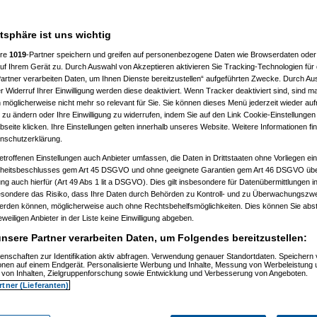
atsphäre ist uns wichtig
ere
1019
-Partner speichern und greifen auf personenbezogene Daten wie Browserdaten oder 
f Ihrem Gerät zu. Durch Auswahl von Akzeptieren aktivieren Sie Tracking-Technologien für d
artner verarbeiten Daten, um Ihnen Dienste bereitzustellen“ aufgeführten Zwecke. Durch Aus
 Widerruf Ihrer Einwilligung werden diese deaktiviert. Wenn Tracker deaktiviert sind, sind m
 möglicherweise nicht mehr so relevant für Sie. Sie können dieses Menü jederzeit wieder auf
 zu ändern oder Ihre Einwilligung zu widerrufen, indem Sie auf den Link Cookie-Einstellunge
eite klicken. Ihre Einstellungen gelten innerhalb unseres Website. Weitere Informationen fin
nschutzerklärung.
etroffenen Einstellungen auch Anbieter umfassen, die Daten in Drittstaaten ohne Vorliegen ei
itsbeschlusses gem Art 45 DSGVO und ohne geeignete Garantien gem Art 46 DSGVO übermi
gung auch hierfür (Art 49 Abs 1 lit a DSGVO). Dies gilt insbesondere für Datenübermittlungen i
esondere das Risiko, dass Ihre Daten durch Behörden zu Kontroll- und zu Überwachungsz
werden können, möglicherweise auch ohne Rechtsbehelfsmöglichkeiten. Dies können Sie abst
eweiligen Anbieter in der Liste keine Einwilligung abgeben.
nsere Partner verarbeiten Daten, um Folgendes bereitzustellen:
enschaften zur Identifikation aktiv abfragen. Verwendung genauer Standortdaten. Speichern 
ionen auf einem Endgerät. Personalisierte Werbung und Inhalte, Messung von Werbeleistung 
von Inhalten, Zielgruppenforschung sowie Entwicklung und Verbesserung von Angeboten.
rtner (Lieferanten)