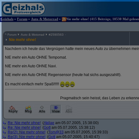
Geizhals
»
Forum
»
Auto & Motorrad
»
Nie mehr ohne! (415 Beiträge, 10530 Mal gelese
^
Forum
Auto & Motorrad
#
2590563
Nie mehr ohne!
Nachdem ich heute das Vergnügen hatte mein neues Auto zu übernehmen mein
NIE mehr ein Auto OHNE Tempomat.
NIE mehr ein Auto OHNE Navi.
NIE mehr ein Auto OHNE Regensensor (heute hat sichs ausgezahlt!).
Es macht einfach mehr Spaß!!!!!!
Pragmatisch sein heisst, das Leben zu erkenne
Re: Nie mehr ohne!
(
Akilae
am 05.07.2005, 15:38:00)
Re: Nie mehr ohne!
(
Gott
am 05.07.2005, 15:38:12)
Re(2): Nie mehr ohne!
(
Tom@33
am 05.07.2005, 15:39:33)
Re(3): Nie mehr ohne!
(
Gott
am 05.07.2005, 15:40:47)