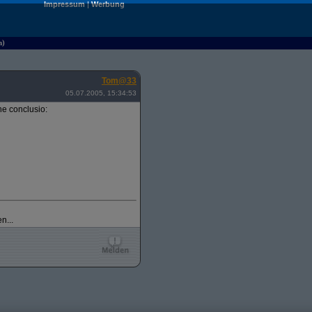
Impressum
|
Werbung
n)
Tom@33
05.07.2005, 15:34:53
e conclusio:
n...