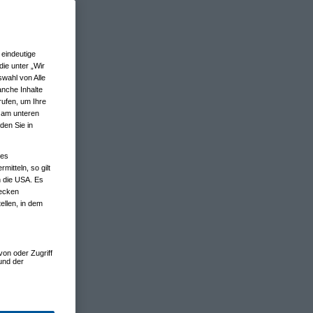
eindeutige
ie unter „Wir
wahl von Alle
anche Inhalte
rufen, um Ihre
n am unteren
den Sie in
nes
tteln, so gilt
n die USA. Es
wecken
ellen, in dem
von oder Zugriff
und der