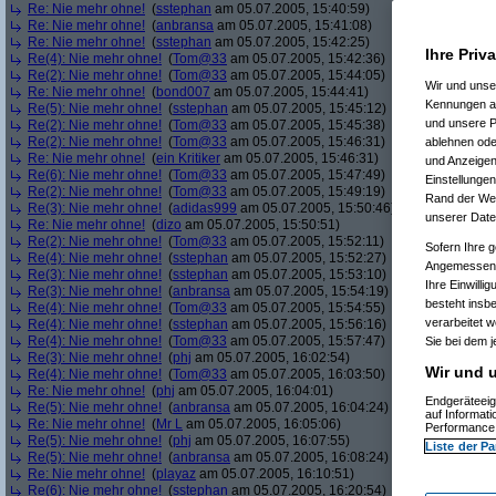
Re: Nie mehr ohne!
(
sstephan
am 05.07.2005, 15:40:59)
Re: Nie mehr ohne!
(
anbransa
am 05.07.2005, 15:41:08)
Re: Nie mehr ohne!
(
sstephan
am 05.07.2005, 15:42:25)
Ihre Priv
Re(4): Nie mehr ohne!
(
Tom@33
am 05.07.2005, 15:42:36)
Re(2): Nie mehr ohne!
(
Tom@33
am 05.07.2005, 15:44:05)
Wir und uns
Re: Nie mehr ohne!
(
bond007
am 05.07.2005, 15:44:41)
Kennungen au
Re(5): Nie mehr ohne!
(
sstephan
am 05.07.2005, 15:45:12)
und unsere P
Re(2): Nie mehr ohne!
(
Tom@33
am 05.07.2005, 15:45:38)
Re(2): Nie mehr ohne!
(
Tom@33
am 05.07.2005, 15:46:31)
ablehnen oder
Re: Nie mehr ohne!
(
ein Kritiker
am 05.07.2005, 15:46:31)
und Anzeigen
Re(6): Nie mehr ohne!
(
Tom@33
am 05.07.2005, 15:47:49)
Einstellungen
Re(2): Nie mehr ohne!
(
Tom@33
am 05.07.2005, 15:49:19)
Rand der Webs
Re(3): Nie mehr ohne!
(
adidas999
am 05.07.2005, 15:50:46)
unserer Date
Re: Nie mehr ohne!
(
dizo
am 05.07.2005, 15:50:51)
Re(2): Nie mehr ohne!
(
Tom@33
am 05.07.2005, 15:52:11)
Sofern Ihre g
Re(4): Nie mehr ohne!
(
sstephan
am 05.07.2005, 15:52:27)
Angemessenhe
Re(3): Nie mehr ohne!
(
sstephan
am 05.07.2005, 15:53:10)
Ihre Einwilli
Re(3): Nie mehr ohne!
(
anbransa
am 05.07.2005, 15:54:19)
besteht insb
Re(4): Nie mehr ohne!
(
Tom@33
am 05.07.2005, 15:54:55)
verarbeitet 
Re(4): Nie mehr ohne!
(
sstephan
am 05.07.2005, 15:56:16)
Re(4): Nie mehr ohne!
(
Tom@33
am 05.07.2005, 15:57:47)
Sie bei dem j
Re(3): Nie mehr ohne!
(
phj
am 05.07.2005, 16:02:54)
Wir und u
Re(4): Nie mehr ohne!
(
Tom@33
am 05.07.2005, 16:03:50)
Re: Nie mehr ohne!
(
phj
am 05.07.2005, 16:04:01)
Endgeräteeig
Re(5): Nie mehr ohne!
(
anbransa
am 05.07.2005, 16:04:24)
auf Informat
Re: Nie mehr ohne!
(
Mr L
am 05.07.2005, 16:05:06)
Performance 
Re(5): Nie mehr ohne!
(
phj
am 05.07.2005, 16:07:55)
Liste der Pa
Re(5): Nie mehr ohne!
(
anbransa
am 05.07.2005, 16:08:24)
Re: Nie mehr ohne!
(
playaz
am 05.07.2005, 16:10:51)
Re(6): Nie mehr ohne!
(
sstephan
am 05.07.2005, 16:20:54)