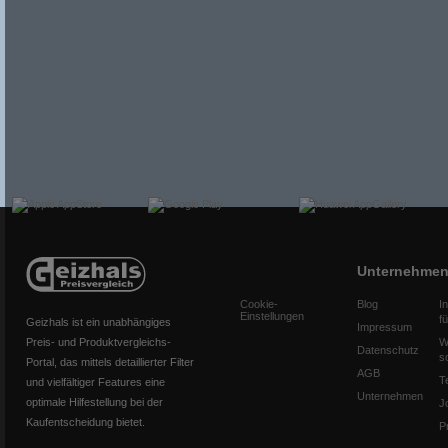
Unternehme
Cookie-
Blog
I
Einstellungen
f
Geizhals ist ein unabhängiges
Impressum
Preis- und Produktvergleichs-
W
Datenschutz
s
Portal, das mittels detaillierter Filter
AGB
T
und vielfältiger Features eine
Unternehmen
optimale Hilfestellung bei der
J
Kaufentscheidung bietet.
P