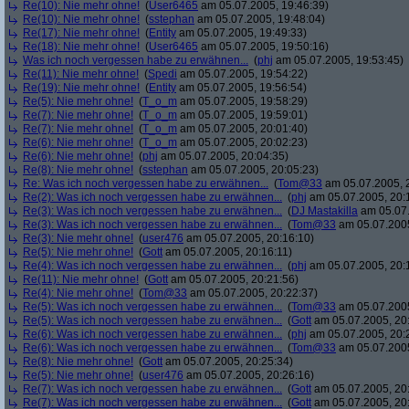
Re(10): Nie mehr ohne!
(
User6465
am 05.07.2005, 19:46:39)
Re(10): Nie mehr ohne!
(
sstephan
am 05.07.2005, 19:48:04)
Re(17): Nie mehr ohne!
(
Entity
am 05.07.2005, 19:49:33)
Re(18): Nie mehr ohne!
(
User6465
am 05.07.2005, 19:50:16)
Was ich noch vergessen habe zu erwähnen...
(
phj
am 05.07.2005, 19:53:45)
Re(11): Nie mehr ohne!
(
Spedi
am 05.07.2005, 19:54:22)
Re(19): Nie mehr ohne!
(
Entity
am 05.07.2005, 19:56:54)
Re(5): Nie mehr ohne!
(
T_o_m
am 05.07.2005, 19:58:29)
Re(7): Nie mehr ohne!
(
T_o_m
am 05.07.2005, 19:59:01)
Re(7): Nie mehr ohne!
(
T_o_m
am 05.07.2005, 20:01:40)
Re(6): Nie mehr ohne!
(
T_o_m
am 05.07.2005, 20:02:23)
Re(6): Nie mehr ohne!
(
phj
am 05.07.2005, 20:04:35)
Re(8): Nie mehr ohne!
(
sstephan
am 05.07.2005, 20:05:23)
Re: Was ich noch vergessen habe zu erwähnen...
(
Tom@33
am 05.07.2005, 
Re(2): Was ich noch vergessen habe zu erwähnen...
(
phj
am 05.07.2005, 20:
Re(3): Was ich noch vergessen habe zu erwähnen...
(
DJ Mastakilla
am 05.07.
Re(3): Was ich noch vergessen habe zu erwähnen...
(
Tom@33
am 05.07.2005
Re(3): Nie mehr ohne!
(
user476
am 05.07.2005, 20:16:10)
Re(5): Nie mehr ohne!
(
Gott
am 05.07.2005, 20:16:11)
Re(4): Was ich noch vergessen habe zu erwähnen...
(
phj
am 05.07.2005, 20:
Re(11): Nie mehr ohne!
(
Gott
am 05.07.2005, 20:21:56)
Re(4): Nie mehr ohne!
(
Tom@33
am 05.07.2005, 20:22:37)
Re(5): Was ich noch vergessen habe zu erwähnen...
(
Tom@33
am 05.07.2005
Re(5): Was ich noch vergessen habe zu erwähnen...
(
Gott
am 05.07.2005, 20
Re(6): Was ich noch vergessen habe zu erwähnen...
(
phj
am 05.07.2005, 20:
Re(6): Was ich noch vergessen habe zu erwähnen...
(
Tom@33
am 05.07.2005
Re(8): Nie mehr ohne!
(
Gott
am 05.07.2005, 20:25:34)
Re(5): Nie mehr ohne!
(
user476
am 05.07.2005, 20:26:16)
Re(7): Was ich noch vergessen habe zu erwähnen...
(
Gott
am 05.07.2005, 20
Re(7): Was ich noch vergessen habe zu erwähnen...
(
Gott
am 05.07.2005, 20