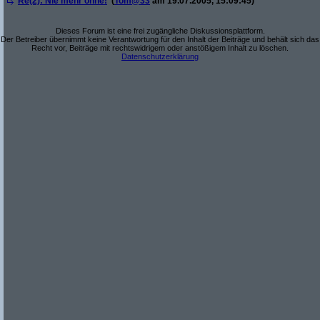
Re(2): Nie mehr ohne!
(
Tom@33
am 19.07.2005, 15:09:45)
Dieses Forum ist eine frei zugängliche Diskussionsplattform.
Der Betreiber übernimmt keine Verantwortung für den Inhalt der Beiträge und behält sich das
Recht vor, Beiträge mit rechtswidrigem oder anstößigem Inhalt zu löschen.
Datenschutzerklärung