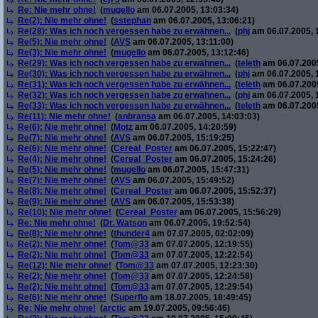
Re: Nie mehr ohne!
(
mugello
am 06.07.2005, 13:03:34)
Re(2): Nie mehr ohne!
(
sstephan
am 06.07.2005, 13:06:21)
Re(28): Was ich noch vergessen habe zu erwähnen...
(
phj
am 06.07.2005, 
Re(5): Nie mehr ohne!
(
AVS
am 06.07.2005, 13:11:00)
Re(3): Nie mehr ohne!
(
mugello
am 06.07.2005, 13:12:46)
Re(29): Was ich noch vergessen habe zu erwähnen...
(
teleth
am 06.07.2005
Re(30): Was ich noch vergessen habe zu erwähnen...
(
phj
am 06.07.2005, 
Re(31): Was ich noch vergessen habe zu erwähnen...
(
teleth
am 06.07.2005
Re(32): Was ich noch vergessen habe zu erwähnen...
(
phj
am 06.07.2005, 
Re(33): Was ich noch vergessen habe zu erwähnen...
(
teleth
am 06.07.2005
Re(11): Nie mehr ohne!
(
anbransa
am 06.07.2005, 14:03:03)
Re(6): Nie mehr ohne!
(
Motz
am 06.07.2005, 14:20:59)
Re(7): Nie mehr ohne!
(
AVS
am 06.07.2005, 15:19:25)
Re(6): Nie mehr ohne!
(
Cereal_Poster
am 06.07.2005, 15:22:47)
Re(4): Nie mehr ohne!
(
Cereal_Poster
am 06.07.2005, 15:24:26)
Re(5): Nie mehr ohne!
(
mugello
am 06.07.2005, 15:47:31)
Re(7): Nie mehr ohne!
(
AVS
am 06.07.2005, 15:49:52)
Re(8): Nie mehr ohne!
(
Cereal_Poster
am 06.07.2005, 15:52:37)
Re(9): Nie mehr ohne!
(
AVS
am 06.07.2005, 15:53:38)
Re(10): Nie mehr ohne!
(
Cereal_Poster
am 06.07.2005, 15:56:29)
Re: Nie mehr ohne!
(
Dr. Watson
am 06.07.2005, 19:52:54)
Re(8): Nie mehr ohne!
(
thunder4
am 07.07.2005, 02:02:09)
Re(2): Nie mehr ohne!
(
Tom@33
am 07.07.2005, 12:19:55)
Re(2): Nie mehr ohne!
(
Tom@33
am 07.07.2005, 12:22:54)
Re(12): Nie mehr ohne!
(
Tom@33
am 07.07.2005, 12:23:30)
Re(2): Nie mehr ohne!
(
Tom@33
am 07.07.2005, 12:24:58)
Re(2): Nie mehr ohne!
(
Tom@33
am 07.07.2005, 12:29:54)
Re(6): Nie mehr ohne!
(
Superflo
am 18.07.2005, 18:49:45)
Re: Nie mehr ohne!
(
arctic
am 19.07.2005, 09:56:46)