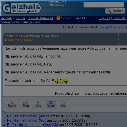
Impressum
|
Werbung
Geizhals
»
Forum
»
Auto & Motorrad
»
Nie mehr ohne! (415
Top-100
|
Fresh-100
Beiträge, 10536 Mal gelesen)
Du bist nicht angemeldet. [
Login/Registrieren
]
^
Forum
Auto & Motorrad
#
2590563
Nie mehr ohne!
Nachdem ich heute das Vergnügen hatte mein neues Auto zu übernehmen mein
NIE mehr ein Auto OHNE Tempomat.
NIE mehr ein Auto OHNE Navi.
NIE mehr ein Auto OHNE Regensensor (heute hat sichs ausgezahlt!).
Es macht einfach mehr Spaß!!!!!!
Pragmatisch sein heisst, das Leben zu erkenne
Re: Nie mehr ohne!
(
Akilae
am 05.07.2005, 15:38:00)
Re: Nie mehr ohne!
(
Gott
am 05.07.2005, 15:38:12)
Re(2): Nie mehr ohne!
(
Tom@33
am 05.07.2005, 15:39:33)