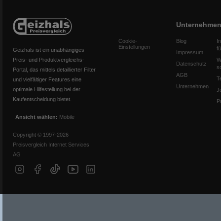
Unternehme
Cookie-
Blog
I
Einstellungen
f
Geizhals ist ein unabhängiges
Impressum
Preis- und Produktvergleichs-
W
Datenschutz
s
Portal, das mittels detaillierter Filter
AGB
T
und vielfältiger Features eine
Unternehmen
optimale Hilfestellung bei der
J
Kaufentscheidung bietet.
P
Ansicht wählen:
Mobile
Copyright © 1997-2026
Preisvergleich Internet Services
AG