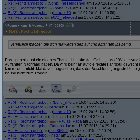
Re: Rechtsfahrgebot
(
Sonic The Hedgehog
am 15.07.2015, 14:13:33)
Re(2): Rechtsfahrgebot
(
bono_d70
am 15.07.2015, 14:14:55)
Re(2): Rechtsfahrgebot
(
bono_d70
am 15.07.2015, 14:16:59)
Re: Rechtsfahrgebot
(
AVS_reloaded
am 15.07.2015, 14:21:21)
^
Forum
Auto & Motorrad
#
7495890
x 8
Re(3): Rechtsfahrgebot
vermutlich machen die sich nur wegen den auf und abfahrten ins hemd
Das ist überhaupt ein eigenes Thema. Ich habe das Gefühl, dass 90% der Autofahr
Auffahrten Nachrang haben. Da wird beinhart auf die rechte Fahrspur gewechse
kommt oder nicht. Mal davon abgesehen, dass der Beschleunigungsstreifen ei
ist und nicht zum Trödeln.
Re(4): Rechtsfahrgebot
(
bono_d70
am 15.07.2015, 14:25:39)
Re: Rechtsfahrgebot
(
Instar
am 15.07.2015, 14:27:16)
Re(2): Rechtsfahrgebot
(
bono_d70
am 15.07.2015, 14:32:58)
Re: Rechtsfahrgebot
(
mthsff
am 15.07.2015, 14:34:02)
Re(3): Rechtsfahrgebot
(
Paulas_Papa
am 15.07.2015, 14:37:50)
Re(2): Rechtsfahrgebot
(
Banana Joe
am 15.07.2015, 14:39:31)
Re: Rechtsfahrgebot
(
user86060
am 15.07.2015, 14:40:24)
Re(3): Rechtsfahrgebot
(
Instar
am 15.07.2015, 14:42:10)