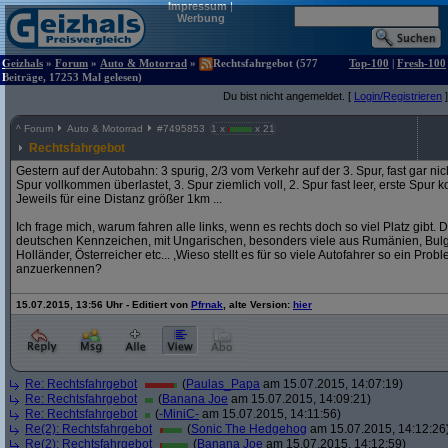
Impressum
|
Werbung
Geizhals
»
Forum
»
Auto & Motorrad
»
Rechtsfahrgebot (577
Top-100
|
Fresh-100
Beiträge, 17253 Mal gelesen)
Du bist nicht angemeldet. [
Login/Registrieren
]
^
Forum
Auto & Motorrad
#
7495853
1 x
x 21
Rechtsfahrgebot
Gestern auf der Autobahn: 3 spurig, 2/3 vom Verkehr auf der 3. Spur, fast gar nich
Spur vollkommen überlastet, 3. Spur ziemlich voll, 2. Spur fast leer, erste Spur ko
Jeweils für eine Distanz größer 1km ...
Ich frage mich, warum fahren alle links, wenn es rechts doch so viel Platz gibt.
deutschen Kennzeichen, mit Ungarischen, besonders viele aus Rumänien, Bulga
Holländer, Österreicher etc... ,Wieso stellt es für so viele Autofahrer so ein Pro
anzuerkennen?
15.07.2015, 13:56 Uhr - Editiert von
Pfrnak
, alte Version:
hier
Re: Rechtsfahrgebot
(
Paulas_Papa
am 15.07.2015, 14:07:19)
Re: Rechtsfahrgebot
(
Banana Joe
am 15.07.2015, 14:09:21)
Re: Rechtsfahrgebot
(
-MiniC-
am 15.07.2015, 14:11:56)
Re(2): Rechtsfahrgebot
(
Sonic The Hedgehog
am 15.07.2015, 14:12:26
Re(2): Rechtsfahrgebot
(
Banana Joe
am 15.07.2015, 14:12:59)