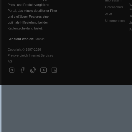
Impressum
Preis- und Produktvergleichs-
W
Datenschutz
s
Portal, das mittels detaillierter Filter
AGB
T
und vielfältiger Features eine
Unternehmen
optimale Hilfestellung bei der
J
Kaufentscheidung bietet.
P
Ansicht wählen:
Mobile
Copyright © 1997-2026
Preisvergleich Internet Services
AG