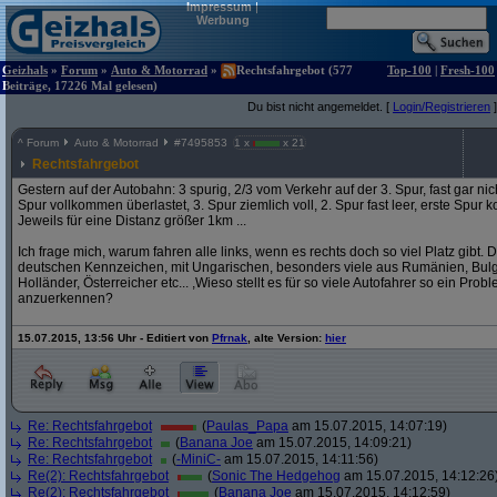
Impressum
|
Werbung
Geizhals
»
Forum
»
Auto & Motorrad
»
Rechtsfahrgebot (577
Top-100
|
Fresh-100
Beiträge, 17226 Mal gelesen)
Du bist nicht angemeldet. [
Login/Registrieren
]
^
Forum
Auto & Motorrad
#
7495853
1 x
x 21
Rechtsfahrgebot
Gestern auf der Autobahn: 3 spurig, 2/3 vom Verkehr auf der 3. Spur, fast gar nich
Spur vollkommen überlastet, 3. Spur ziemlich voll, 2. Spur fast leer, erste Spur ko
Jeweils für eine Distanz größer 1km ...
Ich frage mich, warum fahren alle links, wenn es rechts doch so viel Platz gibt.
deutschen Kennzeichen, mit Ungarischen, besonders viele aus Rumänien, Bulga
Holländer, Österreicher etc... ,Wieso stellt es für so viele Autofahrer so ein Pro
anzuerkennen?
15.07.2015, 13:56 Uhr - Editiert von
Pfrnak
, alte Version:
hier
Re: Rechtsfahrgebot
(
Paulas_Papa
am 15.07.2015, 14:07:19)
Re: Rechtsfahrgebot
(
Banana Joe
am 15.07.2015, 14:09:21)
Re: Rechtsfahrgebot
(
-MiniC-
am 15.07.2015, 14:11:56)
Re(2): Rechtsfahrgebot
(
Sonic The Hedgehog
am 15.07.2015, 14:12:26
Re(2): Rechtsfahrgebot
(
Banana Joe
am 15.07.2015, 14:12:59)