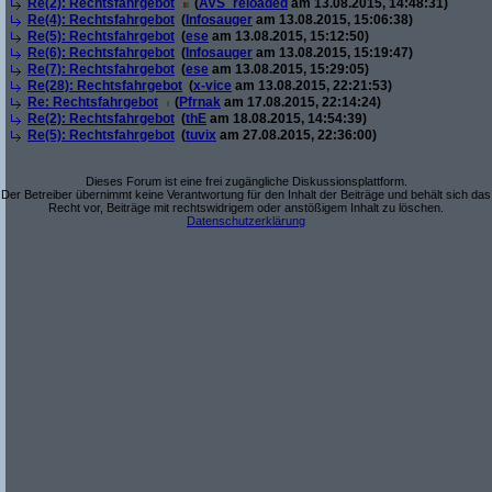
Re(2): Rechtsfahrgebot
(
AVS_reloaded
am 13.08.2015, 14:48:31)
Re(4): Rechtsfahrgebot
(
Infosauger
am 13.08.2015, 15:06:38)
Re(5): Rechtsfahrgebot
(
ese
am 13.08.2015, 15:12:50)
Re(6): Rechtsfahrgebot
(
Infosauger
am 13.08.2015, 15:19:47)
Re(7): Rechtsfahrgebot
(
ese
am 13.08.2015, 15:29:05)
Re(28): Rechtsfahrgebot
(
x-vice
am 13.08.2015, 22:21:53)
Re: Rechtsfahrgebot
(
Pfrnak
am 17.08.2015, 22:14:24)
Re(2): Rechtsfahrgebot
(
thE
am 18.08.2015, 14:54:39)
Re(5): Rechtsfahrgebot
(
tuvix
am 27.08.2015, 22:36:00)
Dieses Forum ist eine frei zugängliche Diskussionsplattform.
Der Betreiber übernimmt keine Verantwortung für den Inhalt der Beiträge und behält sich das
Recht vor, Beiträge mit rechtswidrigem oder anstößigem Inhalt zu löschen.
Datenschutzerklärung