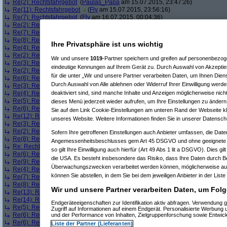
Re(2): Rechtsfahrgebot
(
Paulas_Papa
am 15.07.2015, 23:47:26)
Re(11): Rechtsfahrgebot
(
Fly
am 15.07.2015, 23:56:16)
Re(7): Rechtsfahrgebot
(
Fly
am 16.07.2015, 00:04:36)
Re(2): Rechtsfahrgebot
(
Fly
am 16.07.2015, 00:06:20)
Re(7): Rechtsfahrgebot
(
AVS_reloaded
am 16.07.2015, 02:38:54)
Re(8): Rechtsfahrgebot
(
AVS_reloaded
am 16.07.2015, 02:39:50)
Ihre Privatsphäre ist uns wichtig
Re(4): Rechtsfahrgebot
(
AVS_reloaded
am 16.07.2015, 02:44:22)
Re(2): Rechtsfahrgebot
(
Psychopath
am 16.07.2015, 02:48:08)
Wir und unsere
1019
-Partner speichern und greifen auf personenbezo
Re(3): Rechtsfahrgebot
(
AVS_reloaded
am 16.07.2015, 03:10:28)
eindeutige Kennungen auf Ihrem Gerät zu. Durch Auswahl von Akzeptier
Re(2): Rechtsfahrgebot
(
AVS_reloaded
am 16.07.2015, 03:11:18)
für die unter „Wir und unsere Partner verarbeiten Daten, um Ihnen Dien
Re(6): Rechtsfahrgebot
(
AVS_reloaded
am 16.07.2015, 03:12:35)
Durch Auswahl von Alle ablehnen oder Widerruf Ihrer Einwilligung werde
Re(3): Rechtsfahrgebot
(
AVS_reloaded
am 16.07.2015, 03:13:41)
Re(4): Rechtsfahrgebot
(
Psychopath
am 16.07.2015, 03:29:15)
deaktiviert sind, sind manche Inhalte und Anzeigen möglicherweise nicht
Re(5): Rechtsfahrgebot
(
AVS_reloaded
am 16.07.2015, 03:41:37)
dieses Menü jederzeit wieder aufrufen, um Ihre Einstellungen zu ändern 
Re(6): Rechtsfahrgebot
(
Psychopath
am 16.07.2015, 03:43:06)
Sie auf den Link Cookie-Einstellungen am unteren Rand der Webseite kli
Re(12): Rechtsfahrgebot
(
bono_d70
am 16.07.2015, 07:43:32)
unseres Website. Weitere Informationen finden Sie in unserer Datensch
Re(3): Rechtsfahrgebot
(
Thunder
am 16.07.2015, 07:46:14)
Re(2): Rechtsfahrgebot
(
Thunder
am 16.07.2015, 07:50:58)
Sofern Ihre getroffenen Einstellungen auch Anbieter umfassen, die Daten
Re(8): Rechtsfahrgebot
(
Thunder
am 16.07.2015, 07:55:05)
Angemessenheitsbeschlusses gem Art 45 DSGVO und ohne geeignete G
Re: Rechtsfahrgebot
(
DITC
am 16.07.2015, 08:05:50)
so gilt Ihre Einwilligung auch hierfür (Art 49 Abs 1 lit a DSGVO). Dies gi
Re(6): Rechtsfahrgebot
(
bono_d70
am 16.07.2015, 08:20:29)
die USA. Es besteht insbesondere das Risiko, dass Ihre Daten durch B
Re(9): Rechtsfahrgebot
(
Paulas_Papa
am 16.07.2015, 08:21:54)
Überwachungszwecken verarbeitet werden können, möglicherweise auc
Re(4): Rechtsfahrgebot
(
bono_d70
am 16.07.2015, 08:24:38)
können Sie abstellen, in dem Sie bei dem jeweiligen Anbieter in der Liste
Re(7): Rechtsfahrgebot
(
Paulas_Papa
am 16.07.2015, 08:25:12)
Re(8): Rechtsfahrgebot
(
Paulas_Papa
am 16.07.2015, 08:28:34)
Wir und unsere Partner verarbeiten Daten, um Folg
Re(13): Rechtsfahrgebot
(
Instar
am 16.07.2015, 09:13:14)
Re(14): Rechtsfahrgebot
(
bono_d70
am 16.07.2015, 09:15:38)
Endgeräteeigenschaften zur Identifikation aktiv abfragen. Verwendung 
Re(5): Rechtsfahrgebot
(
Thunder
am 16.07.2015, 09:18:42)
Zugriff auf Informationen auf einem Endgerät. Personalisierte Werbung
Re(6): Rechtsfahrgebot
(
bono_d70
am 16.07.2015, 09:22:45)
und der Performance von Inhalten, Zielgruppenforschung sowie Entwic
Re(6): Rechtsfahrgebot
(
Kub
am 16.07.2015, 09:24:29)
Liste der Partner (Lieferanten)