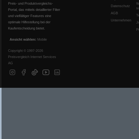
Preis- und Produktvergleichs-
W
Datenschutz
s
Portal, das mittels detaillierter Filter
AGB
T
und vielfältiger Features eine
Unternehmen
optimale Hilfestellung bei der
J
Kaufentscheidung bietet.
P
Ansicht wählen:
Mobile
Copyright © 1997-2026
Preisvergleich Internet Services
AG