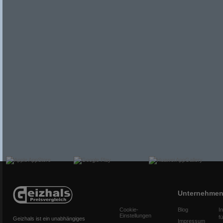
Unternehme
Cookie-
Blog
I
Einstellungen
f
Geizhals ist ein unabhängiges
Impressum