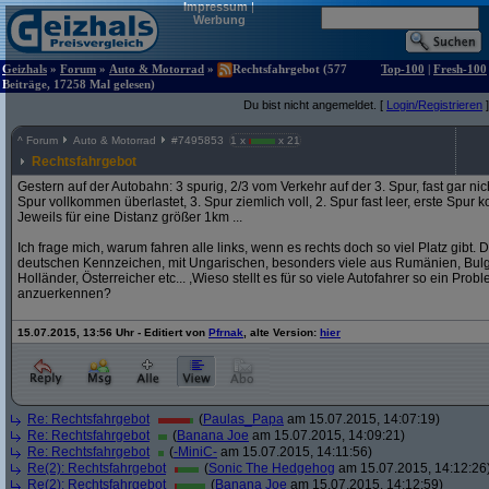
Impressum
|
Werbung
Geizhals
»
Forum
»
Auto & Motorrad
»
Rechtsfahrgebot (577
Top-100
|
Fresh-100
Beiträge, 17258 Mal gelesen)
Du bist nicht angemeldet. [
Login/Registrieren
]
^
Forum
Auto & Motorrad
#
7495853
1 x
x 21
Rechtsfahrgebot
Gestern auf der Autobahn: 3 spurig, 2/3 vom Verkehr auf der 3. Spur, fast gar nich
Spur vollkommen überlastet, 3. Spur ziemlich voll, 2. Spur fast leer, erste Spur ko
Jeweils für eine Distanz größer 1km ...
Ich frage mich, warum fahren alle links, wenn es rechts doch so viel Platz gibt.
deutschen Kennzeichen, mit Ungarischen, besonders viele aus Rumänien, Bulga
Holländer, Österreicher etc... ,Wieso stellt es für so viele Autofahrer so ein Pro
anzuerkennen?
15.07.2015, 13:56 Uhr - Editiert von
Pfrnak
, alte Version:
hier
Re: Rechtsfahrgebot
(
Paulas_Papa
am 15.07.2015, 14:07:19)
Re: Rechtsfahrgebot
(
Banana Joe
am 15.07.2015, 14:09:21)
Re: Rechtsfahrgebot
(
-MiniC-
am 15.07.2015, 14:11:56)
Re(2): Rechtsfahrgebot
(
Sonic The Hedgehog
am 15.07.2015, 14:12:26
Re(2): Rechtsfahrgebot
(
Banana Joe
am 15.07.2015, 14:12:59)