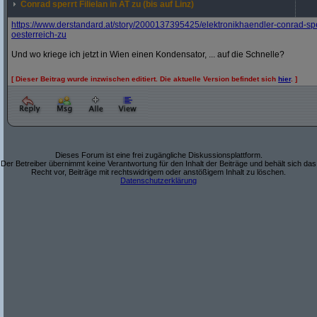
Conrad sperrt Filielan in AT zu (bis auf Linz)
https:/
/
www.derstandard.at/
story/
2000137395425/
elektronikhaendler-conrad-sper
oesterreich-zu
Und wo kriege ich jetzt in Wien einen Kondensator, ... auf die Schnelle?
[ Dieser Beitrag wurde inzwischen editiert. Die aktuelle Version befindet sich
hier
. ]
Dieses Forum ist eine frei zugängliche Diskussionsplattform.
Der Betreiber übernimmt keine Verantwortung für den Inhalt der Beiträge und behält sich das
Recht vor, Beiträge mit rechtswidrigem oder anstößigem Inhalt zu löschen.
Datenschutzerklärung