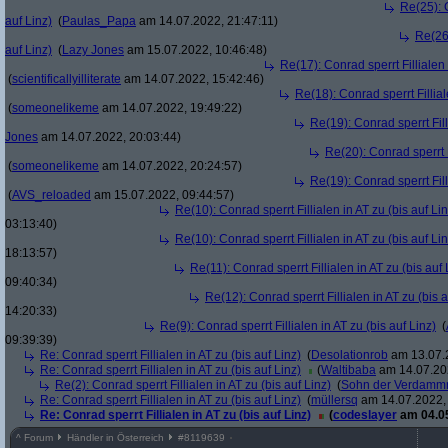
Re(25): C
auf Linz)
(
Paulas_Papa
am 14.07.2022, 21:47:11)
Re(26)
auf Linz)
(
Lazy Jones
am 15.07.2022, 10:46:48)
Re(17): Conrad sperrt Fillialen 
(
scientificallyilliterate
am 14.07.2022, 15:42:46)
Re(18): Conrad sperrt Fillial
(
someonelikeme
am 14.07.2022, 19:49:22)
Re(19): Conrad sperrt Fill
Jones
am 14.07.2022, 20:03:44)
Re(20): Conrad sperrt F
(
someonelikeme
am 14.07.2022, 20:24:57)
Re(19): Conrad sperrt Fill
(
AVS_reloaded
am 15.07.2022, 09:44:57)
Re(10): Conrad sperrt Fillialen in AT zu (bis auf Lin
03:13:40)
Re(10): Conrad sperrt Fillialen in AT zu (bis auf Lin
18:13:57)
Re(11): Conrad sperrt Fillialen in AT zu (bis auf 
09:40:34)
Re(12): Conrad sperrt Fillialen in AT zu (bis a
14:20:33)
Re(9): Conrad sperrt Fillialen in AT zu (bis auf Linz)
(
09:39:39)
Re: Conrad sperrt Fillialen in AT zu (bis auf Linz)
(
Desolationrob
am 13.07.2
Re: Conrad sperrt Fillialen in AT zu (bis auf Linz)
(
Waltibaba
am 14.07.202
Re(2): Conrad sperrt Fillialen in AT zu (bis auf Linz)
(
Sohn der Verdamm
Re: Conrad sperrt Fillialen in AT zu (bis auf Linz)
(
müllersq
am 14.07.2022, 
Re: Conrad sperrt Fillialen in AT zu (bis auf Linz)
(
codeslayer
am 04.05
^
Forum
Händler in Österreich
#
8119639