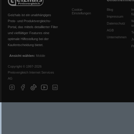
Cookie-
Blog
I
Einstellungen
f
Geizhals ist ein unabhängiges
Impressum
Preis- und Produktvergleichs-
W
Datenschutz
s
Portal, das mittels detaillierter Filter
AGB
T
und vielfältiger Features eine
Unternehmen
optimale Hilfestellung bei der
J
Kaufentscheidung bietet.
P
Ansicht wählen:
Mobile
Copyright © 1997-2026
Preisvergleich Internet Services
AG