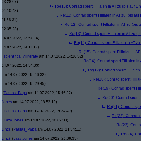
23:28:07)
Re(10): Conrad sperrt Fillialen in AT zu (bis auf Lin
01:10:48)
Re(11): Conrad sperrt Fillialen in AT zu (bis auf 
11:56:31)
Re(12): Conrad sperrt Fillialen in AT zu (bis a
12:35:23)
Re(13): Conrad sperrt Fillialen in AT zu (bi
14.07.2022, 13:57:16)
Re(14): Conrad sperrt Fillialen in AT zu 
14.07.2022, 14:11:17)
Re(15): Conrad sperrt Fillialen in AT 
(
scientificallyilliterate
am 14.07.2022, 14:20:52)
Re(16): Conrad sperrt Fillialen in 
14.07.2022, 14:54:33)
Re(17): Conrad sperrt Fillialen 
am 14.07.2022, 15:16:32)
Re(18): Conrad sperrt Fillial
am 14.07.2022, 15:29:45)
Re(19): Conrad sperrt Fill
(
Paulas_Papa
am 14.07.2022, 15:46:27)
Re(20): Conrad sperrt F
Jones
am 14.07.2022, 18:53:19)
Re(21): Conrad sperr
(
Paulas_Papa
am 14.07.2022, 19:34:40)
Re(22): Conrad spe
(
Lazy Jones
am 14.07.2022, 20:02:03)
Re(23): Conrad 
Linz)
(
Paulas_Papa
am 14.07.2022, 21:34:11)
Re(24): Conr
Linz)
(
Lazy Jones
am 14.07.2022, 21:38:33)