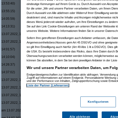
13:53:40)
eindeutige Kennungen auf Ihrem Gerät zu. Durch Auswahl von Akzeptier
Re(9): Conrad sperrt Fillialen in AT zu (bis auf Linz)
(
für die unter „Wir und unsere Partner verarbeiten Daten, um Ihnen Dien
13:55:15)
Durch Auswahl von Alle ablehnen oder Widerruf Ihrer Einwilligung werde
Re(10): Conrad sperrt Fillialen in AT zu (bis auf Lin
deaktiviert sind, sind manche Inhalte und Anzeigen möglicherweise nicht
14:05:59)
dieses Menü jederzeit wieder aufrufen, um Ihre Einstellungen zu ändern 
Re(11): Conrad sperrt Fillialen in AT zu (bis auf 
14:13:31)
Sie auf den Link Cookie-Einstellungen am unteren Rand der Webseite kli
Re(12): Conrad sperrt Fillialen in AT zu (bis a
unseres Website. Weitere Informationen finden Sie in unserer Datensch
13.07.2022, 14:17:34)
Re(13): Conrad sperrt Fillialen in AT zu (bi
Sofern Ihre getroffenen Einstellungen auch Anbieter umfassen, die Daten
13.07.2022, 14:25:46)
Angemessenheitsbeschlusses gem Art 45 DSGVO und ohne geeignete G
Re(8): Conrad sperrt Fillialen in AT zu (bis auf Linz)
(
P
so gilt Ihre Einwilligung auch hierfür (Art 49 Abs 1 lit a DSGVO). Dies gi
14:01:57)
die USA. Es besteht insbesondere das Risiko, dass Ihre Daten durch B
Re(9): Conrad sperrt Fillialen in AT zu (bis auf Linz)
(
Überwachungszwecken verarbeitet werden können, möglicherweise auc
14:10:04)
können Sie abstellen, in dem Sie bei dem jeweiligen Anbieter in der Liste
Re(10): Conrad sperrt Fillialen in AT zu (bis auf Lin
14:26:37)
Wir und unsere Partner verarbeiten Daten, um Folg
Re(11): Conrad sperrt Fillialen in AT zu (bis auf 
14:37:02)
Endgeräteeigenschaften zur Identifikation aktiv abfragen. Verwendung 
Re(12): Conrad sperrt Fillialen in AT zu (bis a
Zugriff auf Informationen auf einem Endgerät. Personalisierte Werbung
13.07.2022, 14:45:01)
und der Performance von Inhalten, Zielgruppenforschung sowie Entwic
Re(13): Conrad sperrt Fillialen in AT zu (bi
Liste der Partner (Lieferanten)
13.07.2022, 15:12:05)
Re(14): Conrad sperrt Fillialen in AT zu 
13.07.2022, 16:15:24)
Re(15): Conrad sperrt Fillialen in AT 
Konfigurieren
13.07.2022, 17:41:36)
Re(16): Conrad sperrt Fillialen in 
am 13.07.2022, 23:32:14)
Re(17): Conrad sperrt Fillialen 
Alle ablehnen
Akze