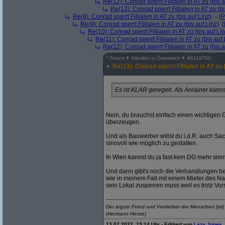
Re(12): Conrad sperrt Fillialen in AT zu (bis a
Re(13): Conrad sperrt Fillialen in AT zu (bi
Re(8): Conrad sperrt Fillialen in AT zu (bis auf Linz)
(
P
Re(9): Conrad sperrt Fillialen in AT zu (bis auf Linz)
(
Re(10): Conrad sperrt Fillialen in AT zu (bis auf Lin
Re(11): Conrad sperrt Fillialen in AT zu (bis auf 
Re(12): Conrad sperrt Fillialen in AT zu (bis a
^
Forum
Händler in Österreich
#
8119790
Re(13): Conrad sperrt Fillialen in AT zu (
Es ist KLAR geregelt. Als Anrainer kanns
Nein, du brauchst einfach einen wichtigen
überzeugen.
Und als Bauwerber willst du i.d.R. auch S
sinnvoll wie möglich zu gestalten.
In Wien kannst du ja fast kein DG mehr s
Und dann gibt's noch die Verhandlungen bez
wie in meinem Fall mit einem Mieter des N
sein Lokal zusperren muss weil es trotz V
-----------------------------------------------------------
Der ärgste Feind und Verderber der Menschen [ist
(Hermann Hesse)
13.07.2022, 15:14 Uhr - Editiert von
Lazy Jones
,