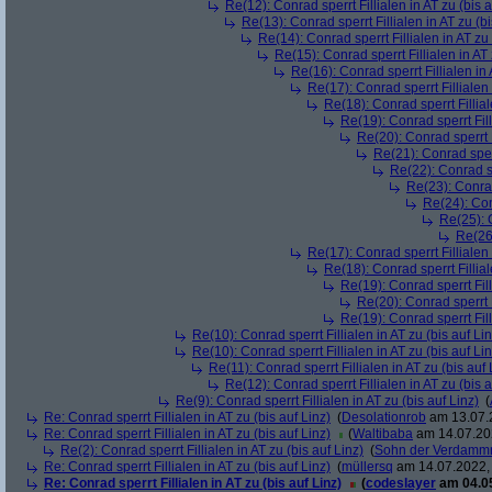
Re(12): Conrad sperrt Fillialen in AT zu (bis a
Re(13): Conrad sperrt Fillialen in AT zu (bi
Re(14): Conrad sperrt Fillialen in AT zu 
Re(15): Conrad sperrt Fillialen in AT 
Re(16): Conrad sperrt Fillialen in 
Re(17): Conrad sperrt Fillialen 
Re(18): Conrad sperrt Fillial
Re(19): Conrad sperrt Fill
Re(20): Conrad sperrt F
Re(21): Conrad sperr
Re(22): Conrad spe
Re(23): Conrad 
Re(24): Conr
Re(25): C
Re(26)
Re(17): Conrad sperrt Fillialen 
Re(18): Conrad sperrt Fillial
Re(19): Conrad sperrt Fill
Re(20): Conrad sperrt F
Re(19): Conrad sperrt Fill
Re(10): Conrad sperrt Fillialen in AT zu (bis auf Lin
Re(10): Conrad sperrt Fillialen in AT zu (bis auf Lin
Re(11): Conrad sperrt Fillialen in AT zu (bis auf 
Re(12): Conrad sperrt Fillialen in AT zu (bis a
Re(9): Conrad sperrt Fillialen in AT zu (bis auf Linz)
(
Re: Conrad sperrt Fillialen in AT zu (bis auf Linz)
(
Desolationrob
am 13.07.2
Re: Conrad sperrt Fillialen in AT zu (bis auf Linz)
(
Waltibaba
am 14.07.202
Re(2): Conrad sperrt Fillialen in AT zu (bis auf Linz)
(
Sohn der Verdamm
Re: Conrad sperrt Fillialen in AT zu (bis auf Linz)
(
müllersq
am 14.07.2022, 
Re: Conrad sperrt Fillialen in AT zu (bis auf Linz)
(
codeslayer
am 04.05