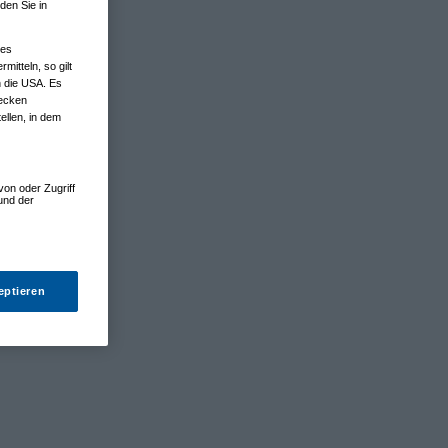
den Sie in
nes
tteln, so gilt
n die USA. Es
wecken
ellen, in dem
von oder Zugriff
und der
eptieren