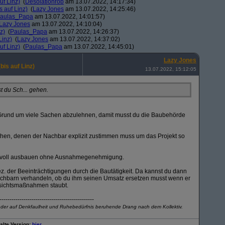
uf Linz)
(
Desolationrob
am 13.07.2022, 14:17:34)
s auf Linz)
(
Lazy Jones
am 13.07.2022, 14:25:46)
aulas_Papa
am 13.07.2022, 14:01:57)
Lazy Jones
am 13.07.2022, 14:10:04)
z)
(
Paulas_Papa
am 13.07.2022, 14:26:37)
Linz)
(
Lazy Jones
am 13.07.2022, 14:37:02)
uf Linz)
(
Paulas_Papa
am 13.07.2022, 14:45:01)
Lazy Jones
bis auf Linz)
13.07.2022, 15:12:05
t du Sch... gehen.
 Grund um viele Sachen abzulehnen, damit musst du die Baubehörde
achen, denen der Nachbar explizit zustimmen muss um das Projekt so
innvoll ausbauen ohne Ausnahmegenehmigung.
. der Beeinträchtigungen durch die Bautätigkeit. Da kannst du dann
achbarn verhandeln, ob du ihm seinen Umsatz ersetzen musst wenn er
orsichtsmaßnahmen staubt.
-----------------------------------------------
] der auf Denkfaulheit und Ruhebedürfnis beruhende Drang nach dem Kollektiv.
 alte Version:
hier