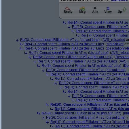
Re(14): Conrad sperrt Fillialen in AT zu 
Re(15): Conrad sperrt Fillialen in AT 
Re(16): Conrad sperrt Fillialen in 
Re(17): Conrad sperrt Fillialen 
Re(3): Conrad sperrt Fillialen in AT zu (bis auf Linz)
(
AVS_reloaded
am
Re(4): Conrad sperrt Fillialen in AT zu (bis auf Linz)
(
ein Kritiker
am 
Re(4): Conrad sperrt Fillialen in AT zu (bis auf Linz)
(
Desolationrob
Re(5): Conrad sperrt Fillialen in AT zu (bis auf Linz)
(
AVS_reloa
Re(6): Conrad sperrt Fillialen in AT zu (bis auf Linz)
(
Desolat
Re(7): Conrad sperrt Fillialen in AT zu (bis auf Linz)
(
AVS_
Re(8): Conrad sperrt Fillialen in AT zu (bis auf Linz)
(
De
Re(9): Conrad sperrt Fillialen in AT zu (bis auf Linz)
Re(10): Conrad sperrt Fillialen in AT zu (bis auf Lin
Re(11): Conrad sperrt Fillialen in AT zu (bis auf 
Re(12): Conrad sperrt Fillialen in AT zu (bis a
Re(13): Conrad sperrt Fillialen in AT zu (bi
Re(14): Conrad sperrt Fillialen in AT zu 
Re(15): Conrad sperrt Fillialen in AT 
Re(16): Conrad sperrt Fillialen in 
Re(10): Conrad sperrt Fillialen in AT zu (bis auf L
Re(11): Conrad sperrt Fillialen in AT zu (bis au
Re(8): Conrad sperrt Fillialen in AT zu (bis auf Linz)
(
mü
Re(9): Conrad sperrt Fillialen in AT zu (bis auf Linz)
(
Re(10): Conrad sperrt Fillialen in AT zu (bis auf Lin
Re(11): Conrad sperrt Fillialen in AT zu (bis auf 