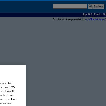
Top-100
|
Fresh-100
Du bist nicht angemeldet. [
Login/Registrieren
]
eindeutige
ie unter „Wir
wahl von Alle
anche Inhalte
rufen, um Ihre
n am unteren