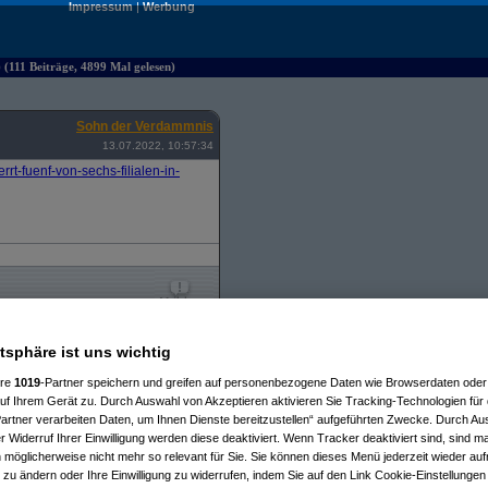
Impressum
|
Werbung
) (111 Beiträge, 4899 Mal gelesen)
Sohn der Verdammnis
13.07.2022, 10:57:34
rt-fuenf-von-sechs-filialen-in-
, 10:58:59)
atsphäre ist uns wichtig
is
am 13.07.2022, 11:01:41)
.07.2022, 11:28:59)
ere
1019
-Partner speichern und greifen auf personenbezogene Daten wie Browserdaten oder 
022, 23:27:16)
f Ihrem Gerät zu. Durch Auswahl von Akzeptieren aktivieren Sie Tracking-Technologien für d
ed
am 17.07.2022, 08:34:10)
artner verarbeiten Daten, um Ihnen Dienste bereitzustellen“ aufgeführten Zwecke. Durch Aus
22, 11:11:29)
 Widerruf Ihrer Einwilligung werden diese deaktiviert. Wenn Tracker deaktiviert sind, sind m
nis
am 13.07.2022, 11:15:12)
m 13.07.2022, 11:19:29)
 möglicherweise nicht mehr so relevant für Sie. Sie können dieses Menü jederzeit wieder auf
erdammnis
am 13.07.2022, 11:23:38)
 zu ändern oder Ihre Einwilligung zu widerrufen, indem Sie auf den Link Cookie-Einstellunge