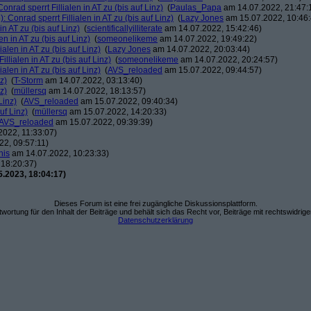
onrad sperrt Fillialen in AT zu (bis auf Linz)
(
Paulas_Papa
am 14.07.2022, 21:47:
: Conrad sperrt Fillialen in AT zu (bis auf Linz)
(
Lazy Jones
am 15.07.2022, 10:46:
in AT zu (bis auf Linz)
(
scientificallyilliterate
am 14.07.2022, 15:42:46)
en in AT zu (bis auf Linz)
(
someonelikeme
am 14.07.2022, 19:49:22)
ialen in AT zu (bis auf Linz)
(
Lazy Jones
am 14.07.2022, 20:03:44)
illialen in AT zu (bis auf Linz)
(
someonelikeme
am 14.07.2022, 20:24:57)
ialen in AT zu (bis auf Linz)
(
AVS_reloaded
am 15.07.2022, 09:44:57)
z)
(
T-Storm
am 14.07.2022, 03:13:40)
z)
(
müllersq
am 14.07.2022, 18:13:57)
Linz)
(
AVS_reloaded
am 15.07.2022, 09:40:34)
uf Linz)
(
müllersq
am 15.07.2022, 14:20:33)
AVS_reloaded
am 15.07.2022, 09:39:39)
022, 11:33:07)
2, 09:57:11)
nis
am 14.07.2022, 10:23:33)
18:20:37)
.2023, 18:04:17)
Dieses Forum ist eine frei zugängliche Diskussionsplattform.
wortung für den Inhalt der Beiträge und behält sich das Recht vor, Beiträge mit rechtswidrig
Datenschutzerklärung