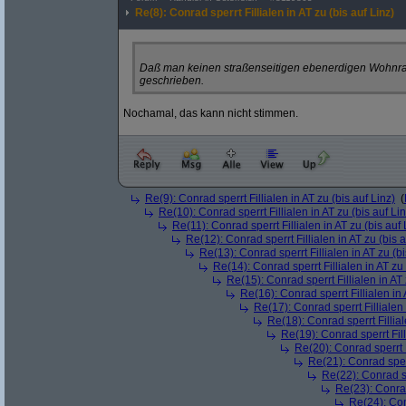
Re(8): Conrad sperrt Fillialen in AT zu (bis auf Linz)
Daß man keinen straßenseitigen ebenerdigen Wohnrau
geschrieben.
Nochamal, das kann nicht stimmen.
Re(9): Conrad sperrt Fillialen in AT zu (bis auf Linz)
(
Re(10): Conrad sperrt Fillialen in AT zu (bis auf Lin
Re(11): Conrad sperrt Fillialen in AT zu (bis auf 
Re(12): Conrad sperrt Fillialen in AT zu (bis a
Re(13): Conrad sperrt Fillialen in AT zu (bi
Re(14): Conrad sperrt Fillialen in AT zu 
Re(15): Conrad sperrt Fillialen in AT 
Re(16): Conrad sperrt Fillialen in 
Re(17): Conrad sperrt Fillialen 
Re(18): Conrad sperrt Fillial
Re(19): Conrad sperrt Fill
Re(20): Conrad sperrt F
Re(21): Conrad sperr
Re(22): Conrad spe
Re(23): Conrad 
Re(24): Conr