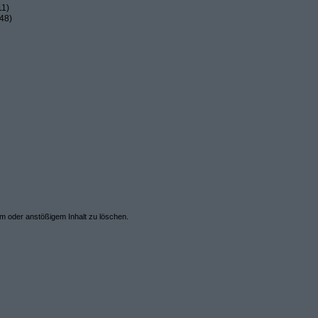
11)
48)
em oder anstößigem Inhalt zu löschen.