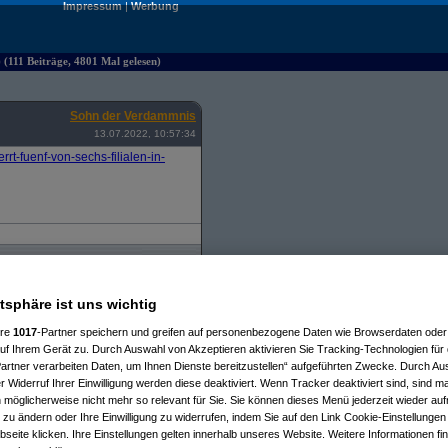
Impressum
|
Werbung
) (111 Beiträge, 4801 Mal gelesen)
Sohn der Verdammnis
13.07.2022, 10:57:34
rt-fuenf-von-sechs-filialen-in-
atsphäre ist uns wichtig
, 10:58:59)
is
am 13.07.2022, 11:01:41)
ere
1017
-Partner speichern und greifen auf personenbezogene Daten wie Browserdaten oder 
.07.2022, 11:28:59)
f Ihrem Gerät zu. Durch Auswahl von Akzeptieren aktivieren Sie Tracking-Technologien für d
022, 23:27:16)
artner verarbeiten Daten, um Ihnen Dienste bereitzustellen“ aufgeführten Zwecke. Durch Aus
ed
am 17.07.2022, 08:34:10)
 Widerruf Ihrer Einwilligung werden diese deaktiviert. Wenn Tracker deaktiviert sind, sind m
22, 11:11:29)
 möglicherweise nicht mehr so relevant für Sie. Sie können dieses Menü jederzeit wieder auf
nis
am 13.07.2022, 11:15:12)
 zu ändern oder Ihre Einwilligung zu widerrufen, indem Sie auf den Link Cookie-Einstellunge
m 13.07.2022, 11:19:29)
erdammnis
am 13.07.2022, 11:23:38)
eite klicken. Ihre Einstellungen gelten innerhalb unseres Website. Weitere Informationen fin