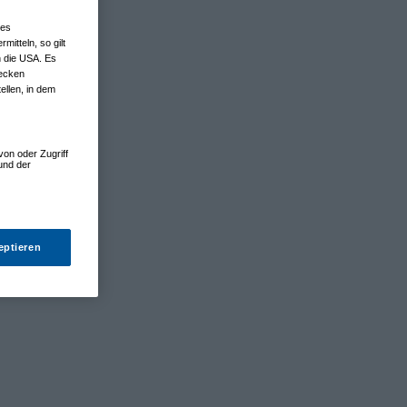
nes
tteln, so gilt
n die USA. Es
wecken
ellen, in dem
von oder Zugriff
und der
eptieren