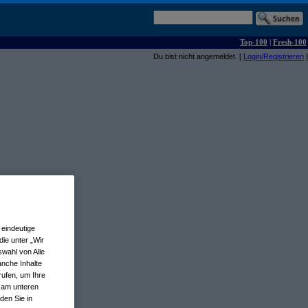
Top-100
|
Fresh-100
Du bist nicht angemeldet. [
Login/Registrieren
]
eindeutige
ie unter „Wir
wahl von Alle
anche Inhalte
rufen, um Ihre
n am unteren
den Sie in