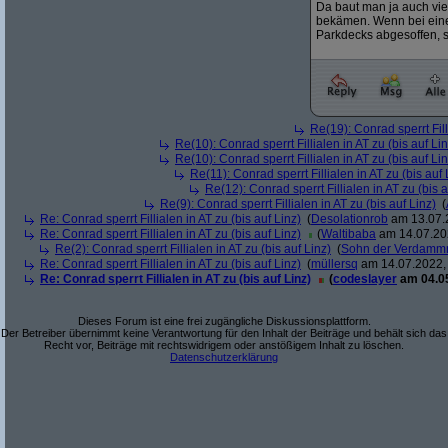
Da baut man ja auch vie
bekämen. Wenn bei einem
Parkdecks abgesoffen, so
Re(19): Conrad sperrt Fill
Re(10): Conrad sperrt Fillialen in AT zu (bis auf Lin
Re(10): Conrad sperrt Fillialen in AT zu (bis auf Lin
Re(11): Conrad sperrt Fillialen in AT zu (bis auf 
Re(12): Conrad sperrt Fillialen in AT zu (bis a
Re(9): Conrad sperrt Fillialen in AT zu (bis auf Linz)
(
Re: Conrad sperrt Fillialen in AT zu (bis auf Linz)
(
Desolationrob
am 13.07.2
Re: Conrad sperrt Fillialen in AT zu (bis auf Linz)
(
Waltibaba
am 14.07.202
Re(2): Conrad sperrt Fillialen in AT zu (bis auf Linz)
(
Sohn der Verdamm
Re: Conrad sperrt Fillialen in AT zu (bis auf Linz)
(
müllersq
am 14.07.2022, 
Re: Conrad sperrt Fillialen in AT zu (bis auf Linz)
(
codeslayer
am 04.05
Dieses Forum ist eine frei zugängliche Diskussionsplattform.
Der Betreiber übernimmt keine Verantwortung für den Inhalt der Beiträge und behält sich das
Recht vor, Beiträge mit rechtswidrigem oder anstößigem Inhalt zu löschen.
Datenschutzerklärung