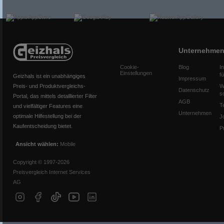
Unternehme
Cookie-
Blog
I
Einstellungen
f
Geizhals ist ein unabhängiges
Impressum
Preis- und Produktvergleichs-
W
Datenschutz
s
Portal, das mittels detaillierter Filter
AGB
T
und vielfältiger Features eine
Unternehmen
optimale Hilfestellung bei der
J
Kaufentscheidung bietet.
P
Ansicht wählen:
Mobile
Copyright © 1997-2026
Preisvergleich Internet Services
AG