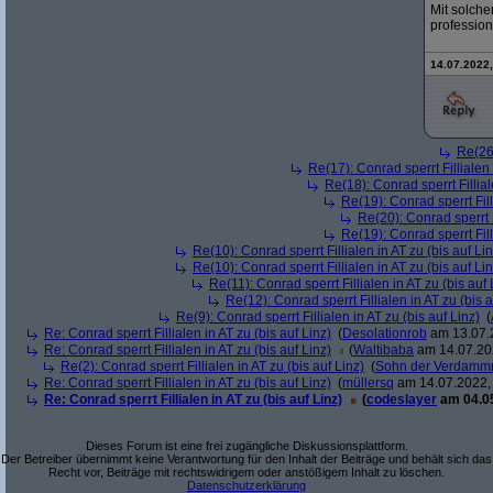
Mit solche
profession
14.07.2022,
Re(26)
Re(17): Conrad sperrt Fillialen 
Re(18): Conrad sperrt Fillial
Re(19): Conrad sperrt Fill
Re(20): Conrad sperrt F
Re(19): Conrad sperrt Fill
Re(10): Conrad sperrt Fillialen in AT zu (bis auf Lin
Re(10): Conrad sperrt Fillialen in AT zu (bis auf Lin
Re(11): Conrad sperrt Fillialen in AT zu (bis auf 
Re(12): Conrad sperrt Fillialen in AT zu (bis a
Re(9): Conrad sperrt Fillialen in AT zu (bis auf Linz)
(
Re: Conrad sperrt Fillialen in AT zu (bis auf Linz)
(
Desolationrob
am 13.07.2
Re: Conrad sperrt Fillialen in AT zu (bis auf Linz)
(
Waltibaba
am 14.07.202
Re(2): Conrad sperrt Fillialen in AT zu (bis auf Linz)
(
Sohn der Verdamm
Re: Conrad sperrt Fillialen in AT zu (bis auf Linz)
(
müllersq
am 14.07.2022, 
Re: Conrad sperrt Fillialen in AT zu (bis auf Linz)
(
codeslayer
am 04.05
Dieses Forum ist eine frei zugängliche Diskussionsplattform.
Der Betreiber übernimmt keine Verantwortung für den Inhalt der Beiträge und behält sich das
Recht vor, Beiträge mit rechtswidrigem oder anstößigem Inhalt zu löschen.
Datenschutzerklärung