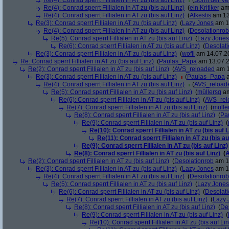
Re(4): Conrad sperrt Fillialen in AT zu (bis auf Linz)
(
Sohn der V
Re(4): Conrad sperrt Fillialen in AT zu (bis auf Linz)
(
ein Kritiker
am 
Re(4): Conrad sperrt Fillialen in AT zu (bis auf Linz)
(
Alkestis
am 13
Re(3): Conrad sperrt Fillialen in AT zu (bis auf Linz)
(
Lazy Jones
am 13
Re(4): Conrad sperrt Fillialen in AT zu (bis auf Linz)
(
Desolationrob
Re(5): Conrad sperrt Fillialen in AT zu (bis auf Linz)
(
Lazy Jones
Re(6): Conrad sperrt Fillialen in AT zu (bis auf Linz)
(
Desolat
Re(3): Conrad sperrt Fillialen in AT zu (bis auf Linz)
(
wofli
am 14.07.20
Re: Conrad sperrt Fillialen in AT zu (bis auf Linz)
(
Paulas_Papa
am 13.07.2
Re(2): Conrad sperrt Fillialen in AT zu (bis auf Linz)
(
AVS_reloaded
am 1
Re(3): Conrad sperrt Fillialen in AT zu (bis auf Linz)
(
Paulas_Papa
a
Re(4): Conrad sperrt Fillialen in AT zu (bis auf Linz)
(
AVS_reload
Re(5): Conrad sperrt Fillialen in AT zu (bis auf Linz)
(
müllersq
am
Re(6): Conrad sperrt Fillialen in AT zu (bis auf Linz)
(
AVS_rel
Re(7): Conrad sperrt Fillialen in AT zu (bis auf Linz)
(
mülle
Re(8): Conrad sperrt Fillialen in AT zu (bis auf Linz)
(
Pa
Re(9): Conrad sperrt Fillialen in AT zu (bis auf Linz)
(
Re(10): Conrad sperrt Fillialen in AT zu (bis auf L
Re(11): Conrad sperrt Fillialen in AT zu (bis au
Re(9): Conrad sperrt Fillialen in AT zu (bis auf Linz)
Re(8): Conrad sperrt Fillialen in AT zu (bis auf Linz)
(
A
Re(2): Conrad sperrt Fillialen in AT zu (bis auf Linz)
(
Desolationrob
am 13
Re(3): Conrad sperrt Fillialen in AT zu (bis auf Linz)
(
Lazy Jones
am 13
Re(4): Conrad sperrt Fillialen in AT zu (bis auf Linz)
(
Desolationrob
Re(5): Conrad sperrt Fillialen in AT zu (bis auf Linz)
(
Lazy Jones
Re(6): Conrad sperrt Fillialen in AT zu (bis auf Linz)
(
Desolat
Re(7): Conrad sperrt Fillialen in AT zu (bis auf Linz)
(
Lazy 
Re(8): Conrad sperrt Fillialen in AT zu (bis auf Linz)
(
De
Re(9): Conrad sperrt Fillialen in AT zu (bis auf Linz)
(
Re(10): Conrad sperrt Fillialen in AT zu (bis auf Lin