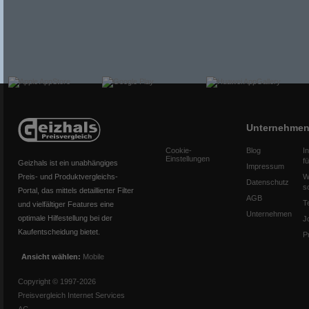
Unternehme
Cookie-
Blog
I
Einstellungen
f
Geizhals ist ein unabhängiges
Impressum
Preis- und Produktvergleichs-
W
Datenschutz
s
Portal, das mittels detaillierter Filter
AGB
T
und vielfältiger Features eine
Unternehmen
optimale Hilfestellung bei der
J
Kaufentscheidung bietet.
P
Ansicht wählen:
Mobile
Copyright © 1997-2026
Preisvergleich Internet Services