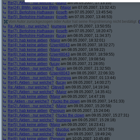
Re(2): Aktien - nur welche?
(
Major
am 06.05.2007, 17:13:10)
Re(24): BWin, ganz klar BWin
(
Major
am 07.05.2007, 13:32:42)
Re(3): Berkshire-Hathaway
(
josefh
am 07.05.2007, 13:45:54)
Re(5): Berkshire-Hathaway
(
josefh
am 07.05.2007, 13:46:53)
Vom Autor zurückgezogen oder Autor hat seine Registrierung nicht bestätigt
(
Re: Aktien - nur welche?
(
eumega
am 07.05.2007, 13:50:55)
Re(7): Berkshire-Hathaway
(
josefh
am 07.05.2007, 18:20:47)
Re(4): Berkshire-Hathaway
(
tucay
am 08.05.2007, 11:34:37)
Re(3): hab keine aktien
(
Major
am 08.05.2007, 18:32:01)
Re(4): hab keine aktien
(
User48043
am 08.05.2007, 18:32:27)
Re(5): hab keine aktien
(
Major
am 08.05.2007, 18:59:22)
Re(6): hab keine aktien
(
User48043
am 08.05.2007, 18:59:55)
Re(7): hab keine aktien
(
Major
am 08.05.2007, 19:08:54)
Re(7): hab keine aktien
(
tucay
am 08.05.2007, 21:28:05)
Re(2): Aktien - nur welche?
(
tucay
am 08.05.2007, 21:32:50)
Re(8): hab keine aktien
(
User48043
am 08.05.2007, 22:06:32)
Re(3): Aktien - nur welche?
(
eumega
am 09.05.2007, 01:13:44)
Re(4): Aktien - nur welche?
(
tucay
am 09.05.2007, 14:00:27)
Re: Aktien - nur welche?
(
SteveB
am 09.05.2007, 14:19:34)
Re(2): Aktien - nur welche?
(
Major
am 09.05.2007, 14:35:41)
Re(9): hab keine aktien
(
Major
am 09.05.2007, 14:47:19)
Re: Aktien - nur welche?
(
Yucko the clown
am 09.05.2007, 14:51:33)
Re(2): Aktien - nur welche?
(
Major
am 09.05.2007, 15:20:58)
Re(4): hab keine aktien
(
Penguin
am 09.05.2007, 15:24:04)
Re(3): Aktien - nur welche?
(
Yucko the clown
am 09.05.2007, 15:27:31)
Re(5): Aktien - nur welche?
(
eumega
am 09.05.2007, 15:28:18)
Re(5): hab keine aktien
(
Major
am 09.05.2007, 16:23:41)
Re(3): Aktien - nur welche?
(
ducduc
am 09.05.2007, 16:57:59)
Re(4): Aktien - nur welche?
(
Major
am 09.05.2007, 19:49:24)
Re(6): hab keine aktien
(
Penguin
am 10.05.2007, 10:45:48)