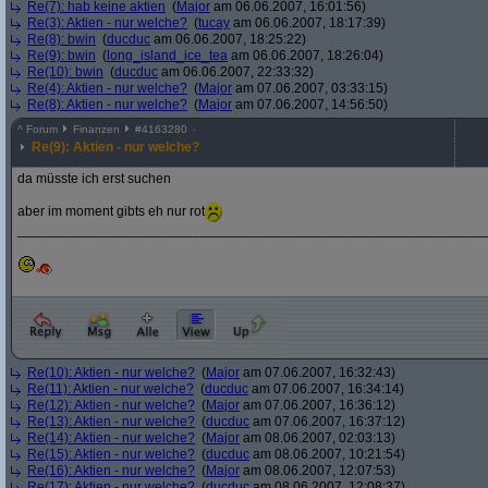
Re(7): hab keine aktien
(
Major
am 06.06.2007, 16:01:56)
Re(3): Aktien - nur welche?
(
tucay
am 06.06.2007, 18:17:39)
Re(8): bwin
(
ducduc
am 06.06.2007, 18:25:22)
Re(9): bwin
(
long_island_ice_tea
am 06.06.2007, 18:26:04)
Re(10): bwin
(
ducduc
am 06.06.2007, 22:33:32)
Re(4): Aktien - nur welche?
(
Major
am 07.06.2007, 03:33:15)
Re(8): Aktien - nur welche?
(
Major
am 07.06.2007, 14:56:50)
^
Forum
Finanzen
#
4163280
Re(9): Aktien - nur welche?
da müsste ich erst suchen
aber im moment gibts eh nur rot
_____________________________________________________________
Re(10): Aktien - nur welche?
(
Major
am 07.06.2007, 16:32:43)
Re(11): Aktien - nur welche?
(
ducduc
am 07.06.2007, 16:34:14)
Re(12): Aktien - nur welche?
(
Major
am 07.06.2007, 16:36:12)
Re(13): Aktien - nur welche?
(
ducduc
am 07.06.2007, 16:37:12)
Re(14): Aktien - nur welche?
(
Major
am 08.06.2007, 02:03:13)
Re(15): Aktien - nur welche?
(
ducduc
am 08.06.2007, 10:21:54)
Re(16): Aktien - nur welche?
(
Major
am 08.06.2007, 12:07:53)
Re(17): Aktien - nur welche?
(
ducduc
am 08.06.2007, 12:08:37)