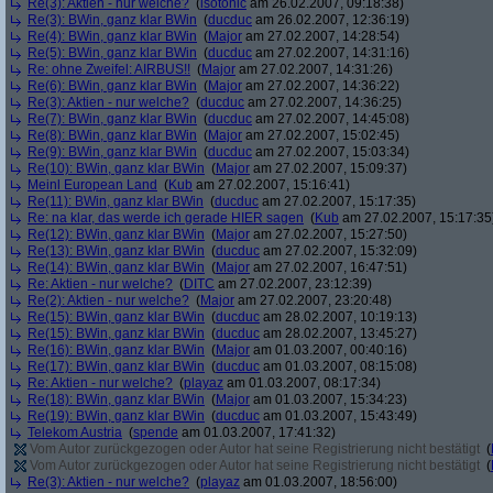
Re(3): Aktien - nur welche?
(
isotonic
am 26.02.2007, 09:18:38)
Re(3): BWin, ganz klar BWin
(
ducduc
am 26.02.2007, 12:36:19)
Re(4): BWin, ganz klar BWin
(
Major
am 27.02.2007, 14:28:54)
Re(5): BWin, ganz klar BWin
(
ducduc
am 27.02.2007, 14:31:16)
Re: ohne Zweifel: AIRBUS!!
(
Major
am 27.02.2007, 14:31:26)
Re(6): BWin, ganz klar BWin
(
Major
am 27.02.2007, 14:36:22)
Re(3): Aktien - nur welche?
(
ducduc
am 27.02.2007, 14:36:25)
Re(7): BWin, ganz klar BWin
(
ducduc
am 27.02.2007, 14:45:08)
Re(8): BWin, ganz klar BWin
(
Major
am 27.02.2007, 15:02:45)
Re(9): BWin, ganz klar BWin
(
ducduc
am 27.02.2007, 15:03:34)
Re(10): BWin, ganz klar BWin
(
Major
am 27.02.2007, 15:09:37)
Meinl European Land
(
Kub
am 27.02.2007, 15:16:41)
Re(11): BWin, ganz klar BWin
(
ducduc
am 27.02.2007, 15:17:35)
Re: na klar, das werde ich gerade HIER sagen
(
Kub
am 27.02.2007, 15:17:35
Re(12): BWin, ganz klar BWin
(
Major
am 27.02.2007, 15:27:50)
Re(13): BWin, ganz klar BWin
(
ducduc
am 27.02.2007, 15:32:09)
Re(14): BWin, ganz klar BWin
(
Major
am 27.02.2007, 16:47:51)
Re: Aktien - nur welche?
(
DITC
am 27.02.2007, 23:12:39)
Re(2): Aktien - nur welche?
(
Major
am 27.02.2007, 23:20:48)
Re(15): BWin, ganz klar BWin
(
ducduc
am 28.02.2007, 10:19:13)
Re(15): BWin, ganz klar BWin
(
ducduc
am 28.02.2007, 13:45:27)
Re(16): BWin, ganz klar BWin
(
Major
am 01.03.2007, 00:40:16)
Re(17): BWin, ganz klar BWin
(
ducduc
am 01.03.2007, 08:15:08)
Re: Aktien - nur welche?
(
playaz
am 01.03.2007, 08:17:34)
Re(18): BWin, ganz klar BWin
(
Major
am 01.03.2007, 15:34:23)
Re(19): BWin, ganz klar BWin
(
ducduc
am 01.03.2007, 15:43:49)
Telekom Austria
(
spende
am 01.03.2007, 17:41:32)
Vom Autor zurückgezogen oder Autor hat seine Registrierung nicht bestätigt
(
Vom Autor zurückgezogen oder Autor hat seine Registrierung nicht bestätigt
(
Re(3): Aktien - nur welche?
(
playaz
am 01.03.2007, 18:56:00)