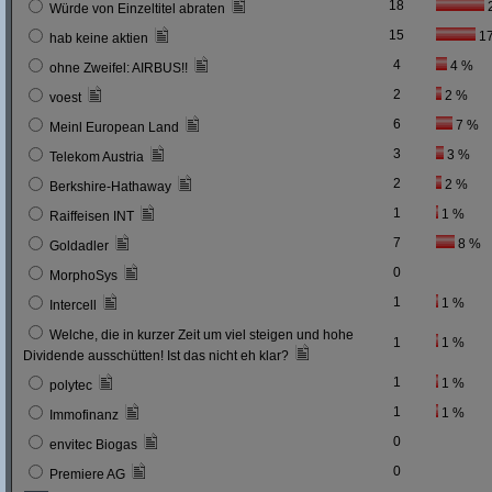
18
Würde von Einzeltitel abraten
15
1
hab keine aktien
4
4 %
ohne Zweifel: AIRBUS!!
2
2 %
voest
6
7 %
Meinl European Land
3
3 %
Telekom Austria
2
2 %
Berkshire-Hathaway
1
1 %
Raiffeisen INT
7
8 %
Goldadler
0
MorphoSys
1
1 %
Intercell
Welche, die in kurzer Zeit um viel steigen und hohe
1
1 %
Dividende ausschütten! Ist das nicht eh klar?
1
1 %
polytec
1
1 %
Immofinanz
0
envitec Biogas
0
Premiere AG