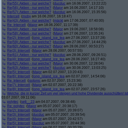
Re(55): Aktien - nur welche?
(
ducduc
am 16.06.2007, 13:22:22)
Re(56): Aktien - nur welche?
(
Major
am 16.06.2007, 14:17:10)
Re(57): Aktien - nur welche?
(
ducduc
am 16.06.2007, 15:35:56)
Intercell
(
moby
am 16.06.2007, 16:18:47)
Re(43): Aktien - nur welche?
(
mäckl
am 17.06.2007, 07:40:00)
Re: Intercell
(
Major
am 18.06.2007, 11:17:39)
Re(44): Aktien - nur welche?
(
Major
am 19.06.2007, 18:58:08)
Re(58): Aktien - nur welche?
(
Major
am 27.06.2007, 13:35:24)
Re(2): Intercell
(
long_island_ice_tea
am 27.06.2007, 13:37:28)
Re(59): Aktien - nur welche?
(
ducduc
am 27.06.2007, 14:44:29)
Re(60): Aktien - nur welche?
(
Major
am 28.06.2007, 00:53:27)
Re(3): Intercell
(
Major
am 28.06.2007, 00:57:55)
Re(61): Aktien - nur welche?
(
ducduc
am 28.06.2007, 09:26:51)
Re(4): Intercell
(
long_island_ice_tea
am 28.06.2007, 16:27:40)
Re(62): Aktien - nur welche?
(
Major
am 30.06.2007, 12:28:04)
Re(63): Aktien - nur welche?
(
ducduc
am 30.06.2007, 13:03:25)
Re(5): Intercell
(
Major
am 02.07.2007, 13:20:43)
Re(6): Intercell
(
long_island_ice_tea
am 02.07.2007, 14:54:06)
Re: Intercell
(
isotonic
am 02.07.2007, 15:23:36)
Re(7): Intercell
(
Major
am 02.07.2007, 20:22:38)
Re(8): Intercell
(
long_island_ice_tea
am 02.07.2007, 23:57:26)
Welche, die in kurzer Zeit um viel steigen und hohe Dividende ausschütten! Ist
03.07.2007, 09:11:06)
polytec
(
seti__23
am 04.07.2007, 09:38:48)
Re: polytec
(
Major
am 05.07.2007, 20:38:17)
Re(2): Intercell
(
Major
am 05.07.2007, 20:39:07)
Re(3): Intercell
(
ducduc
am 05.07.2007, 20:39:54)
Re(4): Intercell
(
Major
am 05.07.2007, 20:42:57)
Re(5): Intercell
(
ducduc
am 05.07.2007, 20:44:36)
Re(6): Intercell
(
Major
am 06.07.2007, 00:20:29)