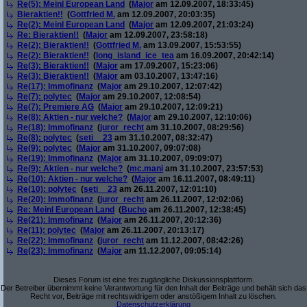
Re(5): Meinl European Land
(
Major
am 12.09.2007, 18:33:45)
Bieraktien!!
(
Gottfried M.
am 12.09.2007, 20:03:35)
Re(2): Meinl European Land
(
Major
am 12.09.2007, 21:03:24)
Re: Bieraktien!!
(
Major
am 12.09.2007, 23:58:18)
Re(2): Bieraktien!!
(
Gottfried M.
am 13.09.2007, 15:53:55)
Re(2): Bieraktien!!
(
long_island_ice_tea
am 16.09.2007, 20:42:14)
Re(3): Bieraktien!!
(
Major
am 17.09.2007, 15:23:06)
Re(3): Bieraktien!!
(
Major
am 03.10.2007, 13:47:16)
Re(17): Immofinanz
(
Major
am 29.10.2007, 12:07:42)
Re(7): polytec
(
Major
am 29.10.2007, 12:08:54)
Re(7): Premiere AG
(
Major
am 29.10.2007, 12:09:21)
Re(8): Aktien - nur welche?
(
Major
am 29.10.2007, 12:10:06)
Re(18): Immofinanz
(
juror_recht
am 31.10.2007, 08:29:56)
Re(8): polytec
(
seti__23
am 31.10.2007, 08:32:47)
Re(9): polytec
(
Major
am 31.10.2007, 09:07:08)
Re(19): Immofinanz
(
Major
am 31.10.2007, 09:09:07)
Re(9): Aktien - nur welche?
(
mc.mani
am 31.10.2007, 23:57:53)
Re(10): Aktien - nur welche?
(
Major
am 16.11.2007, 08:49:11)
Re(10): polytec
(
seti__23
am 26.11.2007, 12:01:10)
Re(20): Immofinanz
(
juror_recht
am 26.11.2007, 12:02:06)
Re: Meinl European Land
(
Bucho
am 26.11.2007, 12:38:45)
Re(21): Immofinanz
(
Major
am 26.11.2007, 20:12:36)
Re(11): polytec
(
Major
am 26.11.2007, 20:13:17)
Re(22): Immofinanz
(
juror_recht
am 11.12.2007, 08:42:26)
Re(23): Immofinanz
(
Major
am 11.12.2007, 09:05:14)
Dieses Forum ist eine frei zugängliche Diskussionsplattform.
Der Betreiber übernimmt keine Verantwortung für den Inhalt der Beiträge und behält sich das
Recht vor, Beiträge mit rechtswidrigem oder anstößigem Inhalt zu löschen.
Datenschutzerklärung