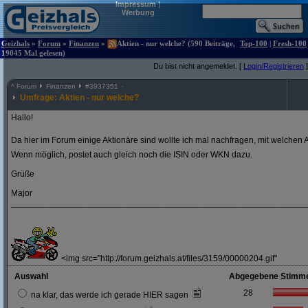
Impressum
|
Werbung
Geizhals
»
Forum
»
Finanzen
»
Aktien - nur welche? (590 Beiträge,
Top-100
|
Fresh-100
19045 Mal gelesen)
Du bist nicht angemeldet. [
Login/Registrieren
]
^
Forum
Finanzen
#
3937351
Umfrage: Aktien - nur welche?
Hallo!
Da hier im Forum einige Aktionäre sind wollte ich mal nachfragen, mit welchen A
Wenn möglich, postet auch gleich noch die ISIN oder WKN dazu.
Grüße
Major
_____________________________________________________________
<img src="http://forum.geizhals.at/files/3159/00000204.gif"
Auswahl
Abgegebene Stimm
28
na klar, das werde ich gerade HIER sagen