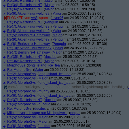
Re(36): Raiffeisen INT
(
Major
am 24.05.2007, 18:55:46)
Re(34): Raiffeisen INT
(
Major
am 24.05.2007, 18:59:15)
Re(34): Raiffeisen INT
(
Major
am 24.05.2007, 19:01:00)
Re(6): Aktien - nur welche?
(
Major
am 24.05.2007, 19:23:06)
PLONKED von
AVS
: spam
(
diver96
am 24.05.2007, 19:49:31)
Re(35): Raiffeisen INT
(
Penguin
am 24.05.2007, 21:00:06)
Re(7): Aktien - nur welche?
(
Penguin
am 24.05.2007, 21:14:48)
Re(8): Aktien - nur welche?
(
Major
am 24.05.2007, 21:39:22)
Re(5): Berkshire-Hathaway
(
Major
am 24.05.2007, 21:41:11)
Re(9): Aktien - nur welche?
(
Penguin
am 24.05.2007, 21:55:06)
Re(6): Berkshire-Hathaway
(
Penguin
am 24.05.2007, 21:57:30)
Re(10): Aktien - nur welche?
(
Major
am 24.05.2007, 22:08:58)
Re(7): Berkshire-Hathaway
(
Major
am 24.05.2007, 23:20:32)
Re(35): Raiffeisen INT
(
ducduc
am 25.05.2007, 09:26:58)
Re(36): Raiffeisen INT
(
Major
am 25.05.2007, 13:10:16)
MorphoSys
(
long_island_ice_tea
am 25.05.2007, 13:30:08)
Re: MorphoSys
(
Major
am 25.05.2007, 14:13:23)
Re(2): MorphoSys
(
long_island_ice_tea
am 25.05.2007, 14:23:54)
Re(3): MorphoSys
(
Major
am 25.05.2007, 15:13:43)
Re(4): MorphoSys
(
long_island_ice_tea
am 25.05.2007, 16:08:57)
Vom Autor zurückgezogen oder Autor hat seine Registrierung nicht bestätigt
(
Re(3): MorphoSys
(
muhrly
am 25.05.2007, 16:16:05)
Re(6): MorphoSys
(
long_island_ice_tea
am 25.05.2007, 16:16:55)
Re(37): Raiffeisen INT
(
ducduc
am 25.05.2007, 16:35:39)
Re(4): MorphoSys
(
ducduc
am 25.05.2007, 16:36:29)
Re: MorphoSys
(
ducduc
am 25.05.2007, 16:37:03)
Milchpulver, ich sage nur Milchpulver...
(
nergal
am 25.05.2007, 16:49:04)
Re(5): MorphoSys
(
Major
am 25.05.2007, 16:53:48)
Re(6): MorphoSys
(
Major
am 25.05.2007, 16:55:51)
Re(6): MorphoSys
(
ducduc
am 25.05.2007, 16:56:09)