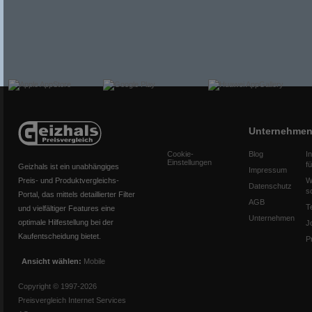
Unternehme
Cookie-
Blog
I
Einstellungen
f
Geizhals ist ein unabhängiges
Impressum
Preis- und Produktvergleichs-
W
Datenschutz
s
Portal, das mittels detaillierter Filter
AGB
T
und vielfältiger Features eine
Unternehmen
optimale Hilfestellung bei der
J
Kaufentscheidung bietet.
P
Ansicht wählen:
Mobile
Copyright © 1997-2026
Preisvergleich Internet Services