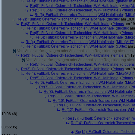
Re(4): Fußball: Österreich-Tschechien, WM-Halbfinale
(
gibberish
a
Re(5): Fußball: Österreich-Tschechien, WM-Halbfinale
(
Mike(A
Re(5): Fußball: Österreich-Tschechien, WM-Halbfinale
(
Primus
a
Re(6): Fußball: Österreich-Tschechien, WM-Halbfinale
(
Mike
Re(2): Fußball: Österreich-Tschechien, WM-Halbfinale
(
ducduc
am 19.07
Re(3): Fußball: Österreich-Tschechien, WM-Halbfinale
(
Primus
am 19.
Re(4): Fußball: Österreich-Tschechien, WM-Halbfinale
(
ducduc
am 
Re(5): Fußball: Österreich-Tschechien, WM-Halbfinale
(
Primus
a
Re(6): Fußball: Österreich-Tschechien, WM-Halbfinale
(
Mike
Re(4): Fußball: Österreich-Tschechien, WM-Halbfinale
(
Mike(AUT)
Re(4): Fußball: Österreich-Tschechien, WM-Halbfinale
(
c0rtex
am 2
Vom Autor zurückgezogen oder Autor hat seine Registrierung nicht bestä
Re(3): Fußball: Österreich-Tschechien, WM-Halbfinale
(
female
am 19.
Vom Autor zurückgezogen oder Autor hat seine Registrierung nicht 
Re(5): Fußball: Österreich-Tschechien, WM-Halbfinale
(
gibberi
Re(3): Fußball: Österreich-Tschechien, WM-Halbfinale
(
Primus
am 19.
Re(4): Fußball: Österreich-Tschechien, WM-Halbfinale
(
Mike(AUT)
Re(5): Fußball: Österreich-Tschechien, WM-Halbfinale
(
Primus
a
Re(6): Fußball: Österreich-Tschechien, WM-Halbfinale
(
Mike
Re(7): Fußball: Österreich-Tschechien, WM-Halbfinale
(
Pr
Re(8): Fußball: Österreich-Tschechien, WM-Halbfinale
(
Re(9): Fußball: Österreich-Tschechien, WM-Halbfinal
Re(10): Fußball: Österreich-Tschechien, WM-Halbf
Re(11): Fußball: Österreich-Tschechien, WM-Ha
Re(12): Fußball: Österreich-Tschechien, WM
19:06:48)
Re(13): Fußball: Österreich-Tschechien, 
Re(14): Fußball: Österreich-Tschechie
08:55:05)
Re(15): Fußball: Österreich-Tschec