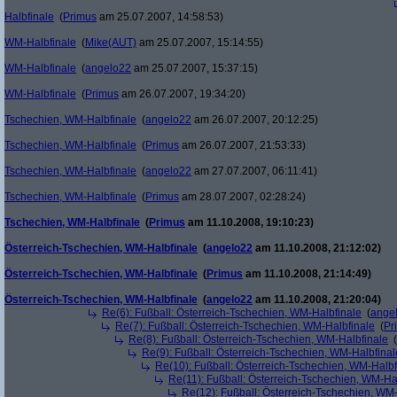
Halbfinale
(
Primus
am 25.07.2007, 14:58:53)
WM-Halbfinale
(
Mike(AUT)
am 25.07.2007, 15:14:55)
WM-Halbfinale
(
angelo22
am 25.07.2007, 15:37:15)
WM-Halbfinale
(
Primus
am 26.07.2007, 19:34:20)
Tschechien, WM-Halbfinale
(
angelo22
am 26.07.2007, 20:12:25)
Tschechien, WM-Halbfinale
(
Primus
am 26.07.2007, 21:53:33)
Tschechien, WM-Halbfinale
(
angelo22
am 27.07.2007, 06:11:41)
Tschechien, WM-Halbfinale
(
Primus
am 28.07.2007, 02:28:24)
Tschechien, WM-Halbfinale
(
Primus
am 11.10.2008, 19:10:23)
Österreich-Tschechien, WM-Halbfinale
(
angelo22
am 11.10.2008, 21:12:02)
Österreich-Tschechien, WM-Halbfinale
(
Primus
am 11.10.2008, 21:14:49)
Österreich-Tschechien, WM-Halbfinale
(
angelo22
am 11.10.2008, 21:20:04)
Re(6): Fußball: Österreich-Tschechien, WM-Halbfinale
(
ange
Re(7): Fußball: Österreich-Tschechien, WM-Halbfinale
(
Pr
Re(8): Fußball: Österreich-Tschechien, WM-Halbfinale
(
Re(9): Fußball: Österreich-Tschechien, WM-Halbfinal
Re(10): Fußball: Österreich-Tschechien, WM-Halbf
Re(11): Fußball: Österreich-Tschechien, WM-Ha
Re(12): Fußball: Österreich-Tschechien, WM