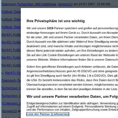
Österreich-Tschechien, WM-Halbfinale
(
angelo22
am 24.07.2007, 15:00:39)
Fußball: Österreich-Tschechien, WM-Halbfinale
(
Primus
am 24.07.2007, 20:20:45
Fußball: Österreich-Tschechien, WM-Halbfinale
(
angelo22
am 24.07.2007, 20:26
Ihre Privatsphäre ist uns wichtig
Fußball: Österreich-Tschechien, WM-Halbfinale
(
Primus
am 24.07.2007, 20:41:36
Wir und unsere
1019
-Partner speichern und greifen auf personenbezo
eindeutige Kennungen auf Ihrem Gerät zu. Durch Auswahl von Akzeptier
Re(44): Fußball: Österreich-Tschechien, WM-Halbfinale
(
angelo22
am 24.07.2007
für die unter „Wir und unsere Partner verarbeiten Daten, um Ihnen Dien
Durch Auswahl von Alle ablehnen oder Widerruf Ihrer Einwilligung werde
Re(45): Fußball: Österreich-Tschechien, WM-Halbfinale
(
Primus
am 24.07.2007, 
deaktiviert sind, sind manche Inhalte und Anzeigen möglicherweise nicht
Re(44): Fußball: Österreich-Tschechien, WM-Halbfinale
(
Collectors_edition
am 24
dieses Menü jederzeit wieder aufrufen, um Ihre Einstellungen zu ändern 
Sie auf den Link Cookie-Einstellungen am unteren Rand der Webseite kli
Re(45): Fußball: Österreich-Tschechien, WM-Halbfinale
(
Primus
am 24.07.2007, 
unseres Website. Weitere Informationen finden Sie in unserer Datensch
Re(46): Fußball: Österreich-Tschechien, WM-Halbfinale
(
angelo22
am 24.07.2007
Sofern Ihre getroffenen Einstellungen auch Anbieter umfassen, die Daten
Angemessenheitsbeschlusses gem Art 45 DSGVO und ohne geeignete G
Re(47): Fußball: Österreich-Tschechien, WM-Halbfinale
(
Primus
am 24.07.2007
so gilt Ihre Einwilligung auch hierfür (Art 49 Abs 1 lit a DSGVO). Dies gi
die USA. Es besteht insbesondere das Risiko, dass Ihre Daten durch B
Österreich-Tschechien, WM-Halbfinale
(
Primus
am 23.07.2007, 20:55:08)
Überwachungszwecken verarbeitet werden können, möglicherweise auc
Tschechien, WM-Halbfinale
(
Primus
am 23.07.2007, 20:54:36)
können Sie abstellen, in dem Sie bei dem jeweiligen Anbieter in der Liste
Tschechien, WM-Halbfinale
(
angelo22
am 23.07.2007, 20:41:32)
Wir und unsere Partner verarbeiten Daten, um Folg
Re(25): 
(
Collectors_edition
am 23.07.2007, 20:08:56)
Endgeräteeigenschaften zur Identifikation aktiv abfragen. Verwendung 
Zugriff auf Informationen auf einem Endgerät. Personalisierte Werbung
Re(26
und der Performance von Inhalten, Zielgruppenforschung sowie Entwic
(
angelo22
am 23.07.2007, 20:32:02)
Liste der Partner (Lieferanten)
Re(