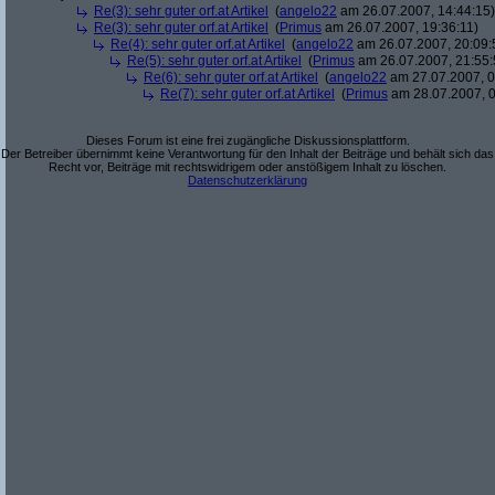
Re(3): sehr guter orf.at Artikel
(
angelo22
am 26.07.2007, 14:44:15)
Re(3): sehr guter orf.at Artikel
(
Primus
am 26.07.2007, 19:36:11)
Re(4): sehr guter orf.at Artikel
(
angelo22
am 26.07.2007, 20:09:
Re(5): sehr guter orf.at Artikel
(
Primus
am 26.07.2007, 21:55:
Re(6): sehr guter orf.at Artikel
(
angelo22
am 27.07.2007, 0
Re(7): sehr guter orf.at Artikel
(
Primus
am 28.07.2007, 0
Dieses Forum ist eine frei zugängliche Diskussionsplattform.
Der Betreiber übernimmt keine Verantwortung für den Inhalt der Beiträge und behält sich das
Recht vor, Beiträge mit rechtswidrigem oder anstößigem Inhalt zu löschen.
Datenschutzerklärung