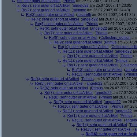
Re: sehr guter orf.at Artikel
(
Primus
am 25.07.2007, 14:17:48)
Re(2): sehr guter orf.at Artikel
(
angelo22
am 25.07.2007, 14:23:05)
Re(2): sehr guter orf.at Artikel
(
memmo
am 26.07.2007, 00:24:40)
Re(3): sehr guter orf.at Artikel
(
rosaroth
am 26.07.2007, 14:41:39)
Re(4): sehr guter orf.at Artikel
(
angelo22
am 26.07.2007, 14:43:
Re(5): sehr guter orf.at Artikel
(
Primus
am 26.07.2007, 19:36:
Re(6): sehr guter orf.at Artikel
(
angelo22
am 26.07.2007, 2
Re(7): sehr guter orf.at Artikel
(
Primus
am 26.07.2007, 2
Re(8): sehr guter orf.at Artikel
(
Collectors_edition
am 
Re(9): sehr guter orf.at Artikel
(
Primus
am 26.07.20
Re(10): sehr guter orf.at Artikel
(
Collectors_edit
Re(11): sehr guter orf.at Artikel
(
angelo22
am
Re(12): sehr guter orf.at Artikel
(
Primus
am
Re(11): sehr guter orf.at Artikel
(
Primus
am 28
Re(12): sehr guter orf.at Artikel
(
Collector
Re(13): sehr guter orf.at Artikel
(
angel
Re(13): sehr guter orf.at Artikel
(
Primus
Re(4): sehr guter orf.at Artikel
(
Primus
am 26.07.2007, 19:37:29
Re(5): sehr guter orf.at Artikel
(
angelo22
am 26.07.2007, 20:1
Re(6): sehr guter orf.at Artikel
(
Primus
am 26.07.2007, 21:
Re(7): sehr guter orf.at Artikel
(
angelo22
am 27.07.2007
Re(8): sehr guter orf.at Artikel
(
Primus
am 28.07.2007
Re(9): sehr guter orf.at Artikel
(
angelo22
am 28.07
Re(10): sehr guter orf.at Artikel
(
Primus
am 28.0
Re(11): sehr guter orf.at Artikel
(
angelo22
am
Re(12): sehr guter orf.at Artikel
(
Primus
am
Re(13): sehr guter orf.at Artikel
(
angel
Re(14): sehr guter orf.at Artikel
(
Pri
Re(15): sehr guter orf.at Artikel
(
a
Re(16): sehr guter orf.at Artik