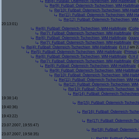
Re(8): Fußball: Österreich-Tschechien, WM-Halbfinale
(
Re(9): Fußball: Österreich-Tschechien, WM-Halbfinal
Re(10): Fußball: Österreich-Tschechien, WM-Halbf
Re(11): Fußball: Österreich-Tschechien, WM-Ha
Re(12): Fußball: Österreich-Tschechien, WM
20:13:01)
Re(6): Fußball: Österreich-Tschechien, WM-Halbfinale
(
Colle
Re(7): Fußball: Österreich-Tschechien, WM-Halbfinale
(
Pr
Re(6): Fußball: Österreich-Tschechien, WM-Halbfinale
(
xxand
Re(7): Fußball: Österreich-Tschechien, WM-Halbfinale
(
Pr
Re(4): Fußball: Österreich-Tschechien, WM-Halbfinale
(
\\ H //
am 22
Re(5): Fußball: Österreich-Tschechien, WM-Halbfinale
(
Primus
a
Re(6): Fußball: Österreich-Tschechien, WM-Halbfinale
(
\\ H //
Re(7): Fußball: Österreich-Tschechien, WM-Halbfinale
(
Pr
Re(8): Fußball: Österreich-Tschechien, WM-Halbfinale
(
Re(9): Fußball: Österreich-Tschechien, WM-Halbfinal
Re(10): Fußball: Österreich-Tschechien, WM-Halbf
Re(11): Fußball: Österreich-Tschechien, WM-Ha
Re(12): Fußball: Österreich-Tschechien, WM
Re(13): Fußball: Österreich-Tschechien, 
Re(14): Fußball: Österreich-Tschechie
19:38:14)
Re(15): Fußball: Österreich-Tschec
19:40:36)
Re(16): Fußball: Österreich-Tsch
19:43:22)
Re(17): Fußball: Österreich-T
23.07.2007, 19:55:47)
Re(18): Fußball: Österreich
23.07.2007, 19:58:35)
Re(19): Fußball: Österre