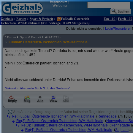
Impressum
|
Werbung
Geizhals
»
Forum
»
Sport & Freizeit
»
Fußball: Österreich-
Top-100
|
Fresh-100
Tschechien, WM-Halbfinale (436 Beiträge, 11789 Mal gelesen)
Du bist nicht angemeldet. [
Login/Registrieren
]
^
Forum
Sport & Freizeit
#
4241211
Fußball: Österreich-Tschechien, WM-Halbfinale
Nanu, noch gar kein Thread? Cordoba ist tot, mir sand wieder wer!! Heute gege
bleibt auf bis 1:45?
Mein Tipp: Österreich paniert Tschechland 2:1
-
---------
Nicht alles war schlecht unter Derrida! Er hat uns immerhin den Dekonstruktivi
Diskussion über mein Buch "Lob des Sexismus"
Vom Autor zurückgezogen oder Autor hat seine Registrierung nicht bestätig
Re: Fußball: Österreich-Tschechien, WM-Halbfinale
(
Rennegade
am 18.07.
Re(2): Fußball: Österreich-Tschechien, WM-Halbfinale
(
Norwegische Sc
Re(3): Fußball: Österreich-Tschechien, WM-Halbfinale
(
Rennegade
a
Re(4): Fußball: Österreich-Tschechien, WM-Halbfinale
(
Sajhtam
am