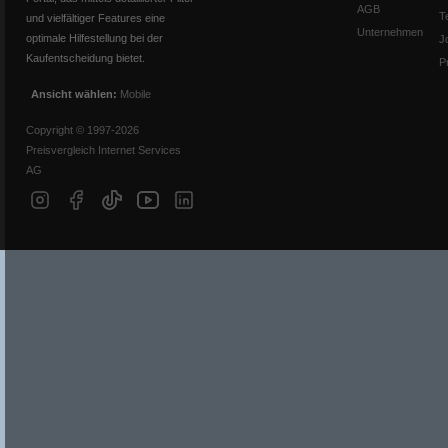
AGB
T
und vielfältiger Features eine
Unternehmen
optimale Hilfestellung bei der
J
Kaufentscheidung bietet.
P
Ansicht wählen:
Mobile
Copyright © 1997-2026
Preisvergleich Internet Services
AG