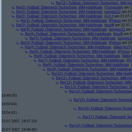
Re(11): Fußball: Österreich-Tschechien, WM-Ha
Re(2): Fußball: Österreich-Tschechien, WM-Halbfinale
(
Tranquillity
am 19
Re(2): Fußball: Österreich-Tschechien, WM-Halbfinale
(
angelo22
am 22.
Re(2): Fußball: Österreich-Tschechien, WM-Halbfinale
(
\\ H //
am 22.07.2
Re(3): Fußball: Österreich-Tschechien, WM-Halbfinale
(
Primus
am 22.
Re(2): Fußball: Österreich-Tschechien, WM-Halbfinale
(
knuffl
am 22.07.2
Re(3): Fußball: Österreich-Tschechien, WM-Halbfinale
(
angelo22
am 
Re(4): Fußball: Österreich-Tschechien, WM-Halbfinale
(
knuffl
am 23
Re(5): Fußball: Österreich-Tschechien, WM-Halbfinale
(
angelo
Re(3): Fußball: Österreich-Tschechien, WM-Halbfinale
(
Primus
am 23.
Re(4): Fußball: Österreich-Tschechien, WM-Halbfinale
(
Mike(AUT)
Re(5): Fußball: Österreich-Tschechien, WM-Halbfinale
(
Primus
a
Re(6): Fußball: Österreich-Tschechien, WM-Halbfinale
(
Mike
Re(7): Fußball: Österreich-Tschechien, WM-Halbfinale
(
Pr
Re(8): Fußball: Österreich-Tschechien, WM-Halbfinale
(
Re(9): Fußball: Österreich-Tschechien, WM-Halbfinal
Re(10): Fußball: Österreich-Tschechien, WM-Halbf
Re(11): Fußball: Österreich-Tschechien, WM-Ha
Re(12): Fußball: Österreich-Tschechien, WM
Re(13): Fußball: Österreich-Tschechien, 
Re(14): Fußball: Österreich-Tschechie
19:48:05)
Re(15): Fußball: Österreich-Tschec
19:50:04)
Re(16): Fußball: Österreich-Tsch
19:54:41)
Re(17): Fußball: Österreich-T
23.07.2007, 19:57:20)
Re(14): Fußball: Österreich-Tschechie
23.07.2007, 19:48:45)