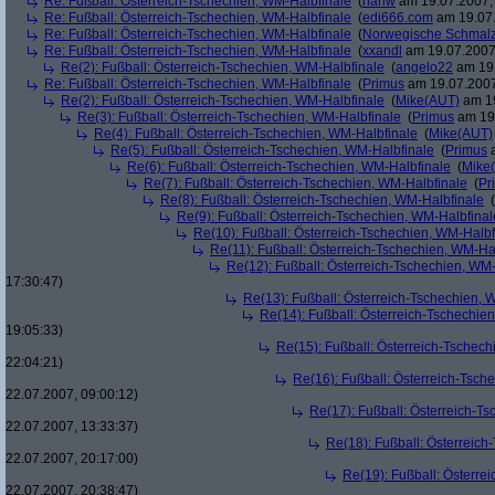
Re: Fußball: Österreich-Tschechien, WM-Halbfinale
(
hariw
am 19.07.2007, 
Re: Fußball: Österreich-Tschechien, WM-Halbfinale
(
edi666.com
am 19.07.
Re: Fußball: Österreich-Tschechien, WM-Halbfinale
(
Norwegische Schmalz
Re: Fußball: Österreich-Tschechien, WM-Halbfinale
(
xxandl
am 19.07.2007,
Re(2): Fußball: Österreich-Tschechien, WM-Halbfinale
(
angelo22
am 19.
Re: Fußball: Österreich-Tschechien, WM-Halbfinale
(
Primus
am 19.07.2007
Re(2): Fußball: Österreich-Tschechien, WM-Halbfinale
(
Mike(AUT)
am 19
Re(3): Fußball: Österreich-Tschechien, WM-Halbfinale
(
Primus
am 19.
Re(4): Fußball: Österreich-Tschechien, WM-Halbfinale
(
Mike(AUT)
Re(5): Fußball: Österreich-Tschechien, WM-Halbfinale
(
Primus
a
Re(6): Fußball: Österreich-Tschechien, WM-Halbfinale
(
Mike
Re(7): Fußball: Österreich-Tschechien, WM-Halbfinale
(
Pr
Re(8): Fußball: Österreich-Tschechien, WM-Halbfinale
(
Re(9): Fußball: Österreich-Tschechien, WM-Halbfinal
Re(10): Fußball: Österreich-Tschechien, WM-Halbf
Re(11): Fußball: Österreich-Tschechien, WM-Ha
Re(12): Fußball: Österreich-Tschechien, WM
17:30:47)
Re(13): Fußball: Österreich-Tschechien, 
Re(14): Fußball: Österreich-Tschechie
19:05:33)
Re(15): Fußball: Österreich-Tschec
22:04:21)
Re(16): Fußball: Österreich-Tsch
22.07.2007, 09:00:12)
Re(17): Fußball: Österreich-T
22.07.2007, 13:33:37)
Re(18): Fußball: Österreich
22.07.2007, 20:17:00)
Re(19): Fußball: Österre
22.07.2007, 20:38:47)