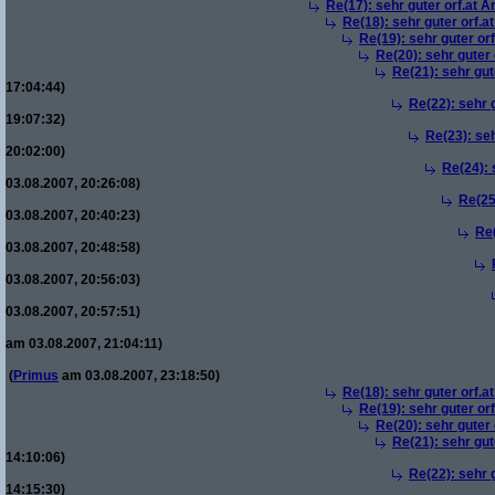
Re(17): sehr guter orf.at Ar
Re(18): sehr guter orf.at
Re(19): sehr guter orf
Re(20): sehr guter o
Re(21): sehr gute
17:04:44)
Re(22): sehr g
19:07:32)
Re(23): seh
20:02:00)
Re(24): 
03.08.2007, 20:26:08)
Re(25)
03.08.2007, 20:40:23)
Re(
03.08.2007, 20:48:58)
03.08.2007, 20:56:03)
03.08.2007, 20:57:51)
am 03.08.2007, 21:04:11)
(
Primus
am 03.08.2007, 23:18:50)
Re(18): sehr guter orf.at
Re(19): sehr guter orf
Re(20): sehr guter o
Re(21): sehr gute
14:10:06)
Re(22): sehr g
14:15:30)