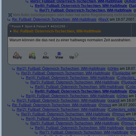
Re(5): Fußball: Österreich-Tschechien, WM-Halbfinale
(
Amor
Re(6): Fußball: Österreich-Tschechien, WM-Halbfinale
(
Sa
Re(7): Fußball: Österreich-Tschechien, WM-Halbfinale
(
Vom Autor zurückgezogen oder Autor hat seine Registrierung nicht bestätig
Re: Fußball: Österreich-Tschechien, WM-Halbfinale
(
RevX
am 18.07.2007, 
^
Forum
Sport & Freizeit
#
4241268
Re: Fußball: Österreich-Tschechien, WM-Halbfinale
Warum können die das ned zu einer halbwegs normalen Zeit ausstrahlen.
Re(2): Fußball: Österreich-Tschechien, WM-Halbfinale
(
c0rtex
am 18.07.
Re(3): Fußball: Österreich-Tschechien, WM-Halbfinale
(
Fluglaotse
am 
Re(4): Fußball: Österreich-Tschechien, WM-Halbfinale
(
Collectors
Re(5): Fußball: Österreich-Tschechien, WM-Halbfinale
(
Fluglao
Re(6): Fußball: Österreich-Tschechien, WM-Halbfinale
(
Colle
Re(6): Fußball: Österreich-Tschechien, WM-Halbfinale
(
Di
Re(4): Fußball: Österreich-Tschechien, WM-Halbfinale
(
c0rtex
am 1
Re(2): Fußball: Österreich-Tschechien, WM-Halbfinale
(
xxandl
am 18.07.
Re: Fußball: Österreich-Tschechien, WM-Halbfinale
(
Primus
am 18.07.2007
Re(2): Fußball: Österreich-Tschechien, WM-Halbfinale
(
Collectors_editi
Re(3): Fußball: Österreich-Tschechien, WM-Halbfinale
(
Primus
am 18.
Re(4): Fußball: Österreich-Tschechien, WM-Halbfinale
(
Collectors
Re(5): Fußball: Österreich-Tschechien, WM-Halbfinale
(
Primus
a
Re(6): Fußball: Österreich-Tschechien, WM-Halbfinale
(
extr
Re(7): Fußball: Österreich-Tschechien, WM-Halbfinale
(
Pr