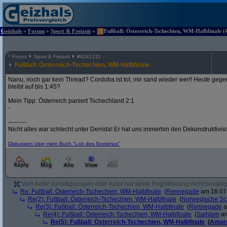
Geizhals
»
Forum
»
Sport & Freizeit
»
Fußball: Österreich-Tschechien, WM-Halbfinale (4
^
Forum
Sport & Freizeit
#
4241211
Fußball: Österreich-Tschechien, WM-Halbfinale
Nanu, noch gar kein Thread? Cordoba ist tot, mir sand wieder wer!! Heute gege
bleibt auf bis 1:45?
Mein Tipp: Österreich paniert Tschechland 2:1
-
---------
Nicht alles war schlecht unter Derrida! Er hat uns immerhin den Dekonstruktivi
Diskussion über mein Buch "Lob des Sexismus"
Vom Autor zurückgezogen oder Autor hat seine Registrierung nicht bestätig
Re: Fußball: Österreich-Tschechien, WM-Halbfinale
(
Rennegade
am 18.07.
Re(2): Fußball: Österreich-Tschechien, WM-Halbfinale
(
Norwegische Sc
Re(3): Fußball: Österreich-Tschechien, WM-Halbfinale
(
Rennegade
a
Re(4): Fußball: Österreich-Tschechien, WM-Halbfinale
(
Sajhtam
am
Re(5): Fußball: Österreich-Tschechien, WM-Halbfinale
(
Amor