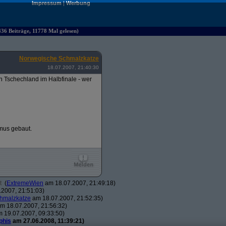
Impressum
|
Werbung
36 Beiträge, 11778 Mal gelesen)
Norwegische Schmalzkatze
18.07.2007, 21:40:30
n Tschechland im Halbfinale - wer
smus gebaut.
t
(
ExtremeWien
am 18.07.2007, 21:49:18)
2007, 21:51:03)
hmalzkatze
am 18.07.2007, 21:52:35)
m 18.07.2007, 21:56:32)
 19.07.2007, 09:33:50)
phis
am 27.06.2008, 11:39:21)