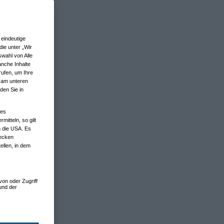
eindeutige
ie unter „Wir
wahl von Alle
anche Inhalte
rufen, um Ihre
n am unteren
den Sie in
nes
tteln, so gilt
n die USA. Es
wecken
ellen, in dem
von oder Zugriff
und der