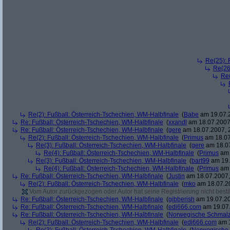
Re(25): 
Re(26
Re(
Re(2): Fußball: Österreich-Tschechien, WM-Halbfinale
(
Babe
am 19.07.2
Re: Fußball: Österreich-Tschechien, WM-Halbfinale
(
xxandl
am 18.07.2007,
Re: Fußball: Österreich-Tschechien, WM-Halbfinale
(
gere
am 18.07.2007, 
Re(2): Fußball: Österreich-Tschechien, WM-Halbfinale
(
Primus
am 18.07
Re(3): Fußball: Österreich-Tschechien, WM-Halbfinale
(
gere
am 18.07
Re(4): Fußball: Österreich-Tschechien, WM-Halbfinale
(
Primus
am 
Re(3): Fußball: Österreich-Tschechien, WM-Halbfinale
(
bart99
am 19.
Re(4): Fußball: Österreich-Tschechien, WM-Halbfinale
(
Primus
am 
Re: Fußball: Österreich-Tschechien, WM-Halbfinale
(
Justin
am 18.07.2007,
Re(2): Fußball: Österreich-Tschechien, WM-Halbfinale
(
mko
am 18.07.20
Vom Autor zurückgezogen oder Autor hat seine Registrierung nicht bestä
Re: Fußball: Österreich-Tschechien, WM-Halbfinale
(
gibberish
am 19.07.20
Re: Fußball: Österreich-Tschechien, WM-Halbfinale
(
edi666.com
am 19.07.
Re: Fußball: Österreich-Tschechien, WM-Halbfinale
(
Norwegische Schmalz
Re(2): Fußball: Österreich-Tschechien, WM-Halbfinale
(
edi666.com
am 1