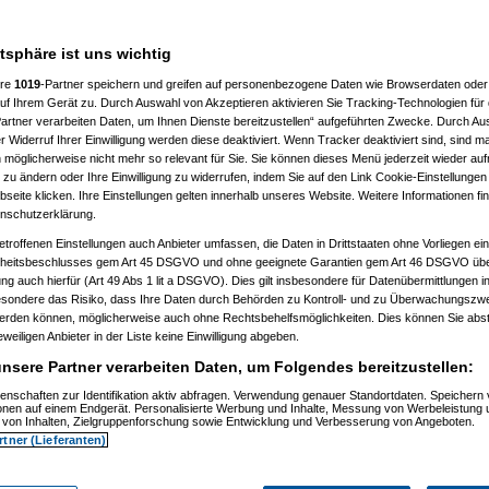
jhtam
am 27.06.2008, 11:50:49)
Amorphis
am 27.06.2008, 11:52:39)
t
(
substitute
am 18.07.2007, 22:10:29)
atsphäre ist uns wichtig
22:10:43)
007, 22:13:57)
ere
1019
-Partner speichern und greifen auf personenbezogene Daten wie Browserdaten oder 
2007, 22:15:27)
f Ihrem Gerät zu. Durch Auswahl von Akzeptieren aktivieren Sie Tracking-Technologien für d
18.07.2007, 22:15:59)
_edition
am 18.07.2007, 22:16:19)
artner verarbeiten Daten, um Ihnen Dienste bereitzustellen“ aufgeführten Zwecke. Durch Aus
tse
am 18.07.2007, 22:18:21)
 Widerruf Ihrer Einwilligung werden diese deaktiviert. Wenn Tracker deaktiviert sind, sind m
ctors_edition
am 18.07.2007, 22:18:55)
 möglicherweise nicht mehr so relevant für Sie. Sie können dieses Menü jederzeit wieder auf
abolo2000
am 03.08.2007, 20:18:09)
 zu ändern oder Ihre Einwilligung zu widerrufen, indem Sie auf den Link Cookie-Einstellunge
8.07.2007, 22:30:41)
eite klicken. Ihre Einstellungen gelten innerhalb unseres Website. Weitere Informationen fin
2007, 22:57:34)
nschutzerklärung.
, 22:42:43)
on
am 18.07.2007, 22:43:33)
etroffenen Einstellungen auch Anbieter umfassen, die Daten in Drittstaaten ohne Vorliegen ei
07.2007, 22:44:26)
itsbeschlusses gem Art 45 DSGVO und ohne geeignete Garantien gem Art 46 DSGVO übermi
_edition
am 18.07.2007, 22:46:29)
gung auch hierfür (Art 49 Abs 1 lit a DSGVO). Dies gilt insbesondere für Datenübermittlungen i
m 18.07.2007, 22:49:32)
esondere das Risiko, dass Ihre Daten durch Behörden zu Kontroll- und zu Überwachungsz
em_oaga_nick
am 18.07.2007, 22:51:44)
imus
am 18.07.2007, 22:57:37)
werden können, möglicherweise auch ohne Rechtsbehelfsmöglichkeiten. Dies können Sie abst
Brummsel
am 20.07.2007, 08:42:54)
eweiligen Anbieter in der Liste keine Einwilligung abgeben.
e
(
Primus
am 20.07.2007, 17:04:35)
inale
nsere Partner verarbeiten Daten, um Folgendes bereitzustellen:
(
Mike(AUT)
am 21.07.2007, 10:40:53)
lbfinale
(
Primus
am 22.07.2007, 13:34:20)
enschaften zur Identifikation aktiv abfragen. Verwendung genauer Standortdaten. Speichern 
-Halbfinale
(
Mike(AUT)
am 22.07.2007, 20:13:01)
ionen auf einem Endgerät. Personalisierte Werbung und Inhalte, Messung von Werbeleistung 
ctors_edition
am 18.07.2007, 22:55:16)
von Inhalten, Zielgruppenforschung sowie Entwicklung und Verbesserung von Angeboten.
imus
am 18.07.2007, 22:58:10)
rtner (Lieferanten)
l
am 18.07.2007, 22:59:57)
imus
am 18.07.2007, 23:02:16)
.07.2007, 09:21:14)