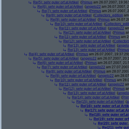
Re(5): sehr guter orf.at Artikel
(
Primus
am 26.07.2007, 19:36:
Re(6): sehr guter orf.at Artikel
(
angelo22
am 26.07.2007, 2
Re(7): sehr guter orf.at Artikel
(
Primus
am 26.07.2007, 2
Re(8): sehr guter orf.at Artikel
(
Collectors_edition
am 
Re(9): sehr guter orf.at Artikel
(
Primus
am 26.07.20
Re(10): sehr guter orf.at Artikel
(
Collectors_edit
Re(11): sehr guter orf.at Artikel
(
angelo22
am
Re(12): sehr guter orf.at Artikel
(
Primus
am
Re(11): sehr guter orf.at Artikel
(
Primus
am 28
Re(12): sehr guter orf.at Artikel
(
Collector
Re(13): sehr guter orf.at Artikel
(
angel
Re(13): sehr guter orf.at Artikel
(
Primus
Re(4): sehr guter orf.at Artikel
(
Primus
am 26.07.2007, 19:37:29
Re(5): sehr guter orf.at Artikel
(
angelo22
am 26.07.2007, 20:1
Re(6): sehr guter orf.at Artikel
(
Primus
am 26.07.2007, 21:
Re(7): sehr guter orf.at Artikel
(
angelo22
am 27.07.2007
Re(8): sehr guter orf.at Artikel
(
Primus
am 28.07.2007
Re(9): sehr guter orf.at Artikel
(
angelo22
am 28.07
Re(10): sehr guter orf.at Artikel
(
Primus
am 28.0
Re(11): sehr guter orf.at Artikel
(
angelo22
am
Re(12): sehr guter orf.at Artikel
(
Primus
am
Re(13): sehr guter orf.at Artikel
(
angel
Re(14): sehr guter orf.at Artikel
(
Pri
Re(15): sehr guter orf.at Artikel
(
a
Re(16): sehr guter orf.at Artik
Re(17): sehr guter orf.at Ar
Re(18): sehr guter orf.at
Re(19): sehr guter orf
Re(20): sehr guter o
Re(21): sehr gute