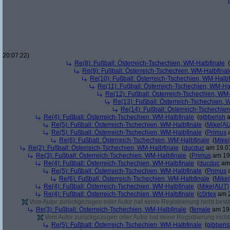
20:07:22)
Re(8): Fußball: Österreich-Tschechien, WM-Halbfinale
(
Re(9): Fußball: Österreich-Tschechien, WM-Halbfinal
Re(10): Fußball: Österreich-Tschechien, WM-Halbf
Re(11): Fußball: Österreich-Tschechien, WM-Ha
Re(12): Fußball: Österreich-Tschechien, WM
Re(13): Fußball: Österreich-Tschechien, 
Re(14): Fußball: Österreich-Tschechie
Re(4): Fußball: Österreich-Tschechien, WM-Halbfinale
(
gibberish
a
Re(5): Fußball: Österreich-Tschechien, WM-Halbfinale
(
Mike(A
Re(5): Fußball: Österreich-Tschechien, WM-Halbfinale
(
Primus
a
Re(6): Fußball: Österreich-Tschechien, WM-Halbfinale
(
Mike
Re(2): Fußball: Österreich-Tschechien, WM-Halbfinale
(
ducduc
am 19.07
Re(3): Fußball: Österreich-Tschechien, WM-Halbfinale
(
Primus
am 19.
Re(4): Fußball: Österreich-Tschechien, WM-Halbfinale
(
ducduc
am 
Re(5): Fußball: Österreich-Tschechien, WM-Halbfinale
(
Primus
a
Re(6): Fußball: Österreich-Tschechien, WM-Halbfinale
(
Mike
Re(4): Fußball: Österreich-Tschechien, WM-Halbfinale
(
Mike(AUT)
Re(4): Fußball: Österreich-Tschechien, WM-Halbfinale
(
c0rtex
am 2
Vom Autor zurückgezogen oder Autor hat seine Registrierung nicht bestä
Re(3): Fußball: Österreich-Tschechien, WM-Halbfinale
(
female
am 19.
Vom Autor zurückgezogen oder Autor hat seine Registrierung nicht 
Re(5): Fußball: Österreich-Tschechien, WM-Halbfinale
(
gibberi