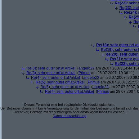
Re(22): sehr g
Re(23): seh
Re(24): 
Re(25)
Re(
Re(18): sehr guter orf.at
Re(19): sehr guter orf
Re(20): sehr guter o
Re(21): sehr gute
Re(22): sehr g
Re(3): sehr guter orf.at Artikel
(
angelo22
am 26.07.2007, 14:44:15)
Re(3): sehr guter orf.at Artikel
(
Primus
am 26.07.2007, 19:36:11)
Re(4): sehr guter orf.at Artikel
(
angelo22
am 26.07.2007, 20:09:
Re(5): sehr guter orf.at Artikel
(
Primus
am 26.07.2007, 21:55:
Re(6): sehr guter orf.at Artikel
(
angelo22
am 27.07.2007, 0
Re(7): sehr guter orf.at Artikel
(
Primus
am 28.07.2007, 0
Dieses Forum ist eine frei zugängliche Diskussionsplattform.
Der Betreiber übernimmt keine Verantwortung für den Inhalt der Beiträge und behält sich das
Recht vor, Beiträge mit rechtswidrigem oder anstößigem Inhalt zu löschen.
Datenschutzerklärung