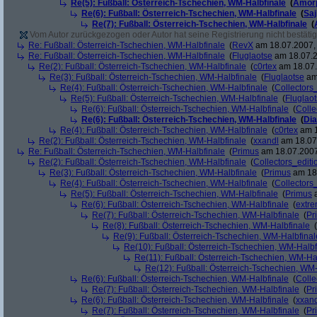
Re(5): Fußball: Österreich-Tschechien, WM-Halbfinale
(
Amor
Re(6): Fußball: Österreich-Tschechien, WM-Halbfinale
(
Sa
Re(7): Fußball: Österreich-Tschechien, WM-Halbfinale
(
Vom Autor zurückgezogen oder Autor hat seine Registrierung nicht bestätig
Re: Fußball: Österreich-Tschechien, WM-Halbfinale
(
RevX
am 18.07.2007, 
Re: Fußball: Österreich-Tschechien, WM-Halbfinale
(
Fluglaotse
am 18.07.2
Re(2): Fußball: Österreich-Tschechien, WM-Halbfinale
(
c0rtex
am 18.07.
Re(3): Fußball: Österreich-Tschechien, WM-Halbfinale
(
Fluglaotse
am 
Re(4): Fußball: Österreich-Tschechien, WM-Halbfinale
(
Collectors
Re(5): Fußball: Österreich-Tschechien, WM-Halbfinale
(
Fluglao
Re(6): Fußball: Österreich-Tschechien, WM-Halbfinale
(
Colle
Re(6): Fußball: Österreich-Tschechien, WM-Halbfinale
(
Di
Re(4): Fußball: Österreich-Tschechien, WM-Halbfinale
(
c0rtex
am 1
Re(2): Fußball: Österreich-Tschechien, WM-Halbfinale
(
xxandl
am 18.07.
Re: Fußball: Österreich-Tschechien, WM-Halbfinale
(
Primus
am 18.07.2007
Re(2): Fußball: Österreich-Tschechien, WM-Halbfinale
(
Collectors_editi
Re(3): Fußball: Österreich-Tschechien, WM-Halbfinale
(
Primus
am 18.
Re(4): Fußball: Österreich-Tschechien, WM-Halbfinale
(
Collectors
Re(5): Fußball: Österreich-Tschechien, WM-Halbfinale
(
Primus
a
Re(6): Fußball: Österreich-Tschechien, WM-Halbfinale
(
extr
Re(7): Fußball: Österreich-Tschechien, WM-Halbfinale
(
Pr
Re(8): Fußball: Österreich-Tschechien, WM-Halbfinale
(
Re(9): Fußball: Österreich-Tschechien, WM-Halbfinal
Re(10): Fußball: Österreich-Tschechien, WM-Halbf
Re(11): Fußball: Österreich-Tschechien, WM-Ha
Re(12): Fußball: Österreich-Tschechien, WM
Re(6): Fußball: Österreich-Tschechien, WM-Halbfinale
(
Colle
Re(7): Fußball: Österreich-Tschechien, WM-Halbfinale
(
Pr
Re(6): Fußball: Österreich-Tschechien, WM-Halbfinale
(
xxand
Re(7): Fußball: Österreich-Tschechien, WM-Halbfinale
(
Pr