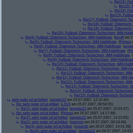
Re(24): Fuß
Re(25): 
Re(24): Fuß
Re(23): Fußba
Re(17): Fußball: Österreich-T
Re(18): Fußball: Österreich
Re(18): Fußball: Österreich
Re(10): Fußball: Österreich-Tschechien, WM-Halbf
Re(4): Fußball: Österreich-Tschechien, WM-Halbfinale
(
knuffl
am 23
Re(5): Fußball: Österreich-Tschechien, WM-Halbfinale
(
Primus
a
Re(6): Fußball: Österreich-Tschechien, WM-Halbfinale
(
ange
Re(7): Fußball: Österreich-Tschechien, WM-Halbfinale
(
Pr
Re(8): Fußball: Österreich-Tschechien, WM-Halbfinale
(
Re(9): Fußball: Österreich-Tschechien, WM-Halbfinal
Re(10): Fußball: Österreich-Tschechien, WM-Halbf
Re(11): Fußball: Österreich-Tschechien, WM-Ha
Re(12): Fußball: Österreich-Tschechien, WM
Re(11): Fußball: Österreich-Tschechien, WM-Ha
Re(12): Fußball: Österreich-Tschechien, WM
Re(13): Fußball: Österreich-Tschechien, 
Re(14): Fußball: Österreich-Tschechie
Re(15): Fußball: Österreich-Tschec
sehr guter orf.at Artikel
(
angelo22
am 24.07.2007, 12:10:40)
Re: sehr guter orf.at Artikel
(
LSV3
am 25.07.2007, 09:59:35)
Re(2): sehr guter orf.at Artikel
(
angelo22
am 25.07.2007, 10:03:47)
Re: sehr guter orf.at Artikel
(
Primus
am 25.07.2007, 14:17:48)
Re(2): sehr guter orf.at Artikel
(
angelo22
am 25.07.2007, 14:23:05)
Re(2): sehr guter orf.at Artikel
(
memmo
am 26.07.2007, 00:24:40)
Re(3): sehr guter orf.at Artikel
(
rosaroth
am 26.07.2007, 14:41:39)
Re(4): sehr guter orf.at Artikel
(
angelo22
am 26.07.2007, 14:43: