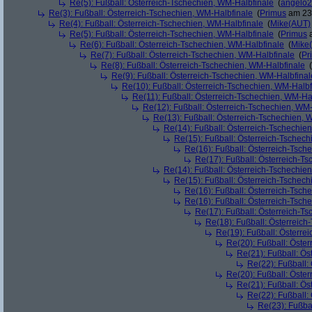
Re(5): Fußball: Österreich-Tschechien, WM-Halbfinale
(
angelo
Re(3): Fußball: Österreich-Tschechien, WM-Halbfinale
(
Primus
am 23.
Re(4): Fußball: Österreich-Tschechien, WM-Halbfinale
(
Mike(AUT)
Re(5): Fußball: Österreich-Tschechien, WM-Halbfinale
(
Primus
a
Re(6): Fußball: Österreich-Tschechien, WM-Halbfinale
(
Mike
Re(7): Fußball: Österreich-Tschechien, WM-Halbfinale
(
Pr
Re(8): Fußball: Österreich-Tschechien, WM-Halbfinale
(
Re(9): Fußball: Österreich-Tschechien, WM-Halbfinal
Re(10): Fußball: Österreich-Tschechien, WM-Halbf
Re(11): Fußball: Österreich-Tschechien, WM-Ha
Re(12): Fußball: Österreich-Tschechien, WM
Re(13): Fußball: Österreich-Tschechien, 
Re(14): Fußball: Österreich-Tschechie
Re(15): Fußball: Österreich-Tschec
Re(16): Fußball: Österreich-Tsch
Re(17): Fußball: Österreich-T
Re(14): Fußball: Österreich-Tschechie
Re(15): Fußball: Österreich-Tschec
Re(16): Fußball: Österreich-Tsch
Re(16): Fußball: Österreich-Tsch
Re(17): Fußball: Österreich-T
Re(18): Fußball: Österreich
Re(19): Fußball: Österre
Re(20): Fußball: Öste
Re(21): Fußball: Ös
Re(22): Fußball:
Re(20): Fußball: Öste
Re(21): Fußball: Ös
Re(22): Fußball:
Re(23): Fußba