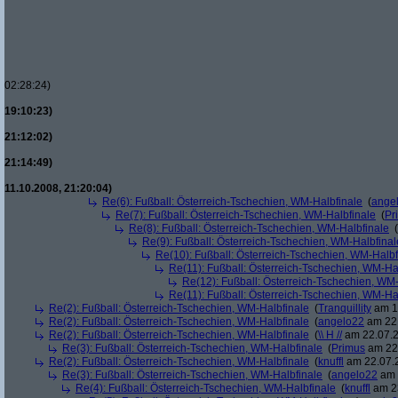
02:28:24)
19:10:23)
21:12:02)
21:14:49)
11.10.2008, 21:20:04)
Re(6): Fußball: Österreich-Tschechien, WM-Halbfinale
(
ange
Re(7): Fußball: Österreich-Tschechien, WM-Halbfinale
(
Pr
Re(8): Fußball: Österreich-Tschechien, WM-Halbfinale
(
Re(9): Fußball: Österreich-Tschechien, WM-Halbfinal
Re(10): Fußball: Österreich-Tschechien, WM-Halbf
Re(11): Fußball: Österreich-Tschechien, WM-Ha
Re(12): Fußball: Österreich-Tschechien, WM
Re(11): Fußball: Österreich-Tschechien, WM-Ha
Re(2): Fußball: Österreich-Tschechien, WM-Halbfinale
(
Tranquillity
am 19
Re(2): Fußball: Österreich-Tschechien, WM-Halbfinale
(
angelo22
am 22.
Re(2): Fußball: Österreich-Tschechien, WM-Halbfinale
(
\\ H //
am 22.07.2
Re(3): Fußball: Österreich-Tschechien, WM-Halbfinale
(
Primus
am 22.
Re(2): Fußball: Österreich-Tschechien, WM-Halbfinale
(
knuffl
am 22.07.2
Re(3): Fußball: Österreich-Tschechien, WM-Halbfinale
(
angelo22
am 
Re(4): Fußball: Österreich-Tschechien, WM-Halbfinale
(
knuffl
am 23