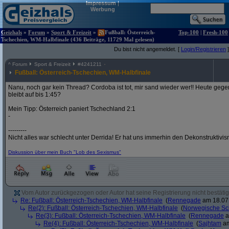
Impressum
|
Werbung
Geizhals
»
Forum
»
Sport & Freizeit
»
Fußball: Österreich-
Top-100
|
Fresh-100
Tschechien, WM-Halbfinale (436 Beiträge, 11729 Mal gelesen)
Du bist nicht angemeldet. [
Login/Registrieren
]
^
Forum
Sport & Freizeit
#
4241211
Fußball: Österreich-Tschechien, WM-Halbfinale
Nanu, noch gar kein Thread? Cordoba ist tot, mir sand wieder wer!! Heute gege
bleibt auf bis 1:45?
Mein Tipp: Österreich paniert Tschechland 2:1
-
---------
Nicht alles war schlecht unter Derrida! Er hat uns immerhin den Dekonstruktivi
Diskussion über mein Buch "Lob des Sexismus"
Vom Autor zurückgezogen oder Autor hat seine Registrierung nicht bestätig
Re: Fußball: Österreich-Tschechien, WM-Halbfinale
(
Rennegade
am 18.07.
Re(2): Fußball: Österreich-Tschechien, WM-Halbfinale
(
Norwegische Sc
Re(3): Fußball: Österreich-Tschechien, WM-Halbfinale
(
Rennegade
a
Re(4): Fußball: Österreich-Tschechien, WM-Halbfinale
(
Sajhtam
am