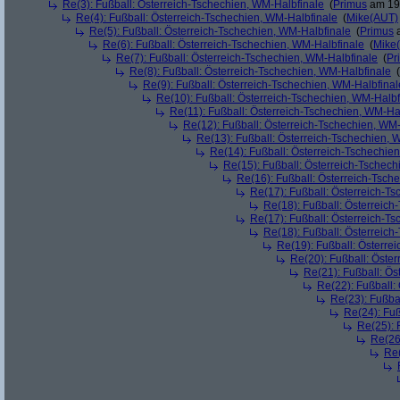
Re(3): Fußball: Österreich-Tschechien, WM-Halbfinale
(
Primus
am 19.
Re(4): Fußball: Österreich-Tschechien, WM-Halbfinale
(
Mike(AUT)
Re(5): Fußball: Österreich-Tschechien, WM-Halbfinale
(
Primus
a
Re(6): Fußball: Österreich-Tschechien, WM-Halbfinale
(
Mike
Re(7): Fußball: Österreich-Tschechien, WM-Halbfinale
(
Pr
Re(8): Fußball: Österreich-Tschechien, WM-Halbfinale
(
Re(9): Fußball: Österreich-Tschechien, WM-Halbfinal
Re(10): Fußball: Österreich-Tschechien, WM-Halbf
Re(11): Fußball: Österreich-Tschechien, WM-Ha
Re(12): Fußball: Österreich-Tschechien, WM
Re(13): Fußball: Österreich-Tschechien, 
Re(14): Fußball: Österreich-Tschechie
Re(15): Fußball: Österreich-Tschec
Re(16): Fußball: Österreich-Tsch
Re(17): Fußball: Österreich-T
Re(18): Fußball: Österreich
Re(17): Fußball: Österreich-T
Re(18): Fußball: Österreich
Re(19): Fußball: Österre
Re(20): Fußball: Öste
Re(21): Fußball: Ös
Re(22): Fußball:
Re(23): Fußba
Re(24): Fuß
Re(25): 
Re(26
Re(