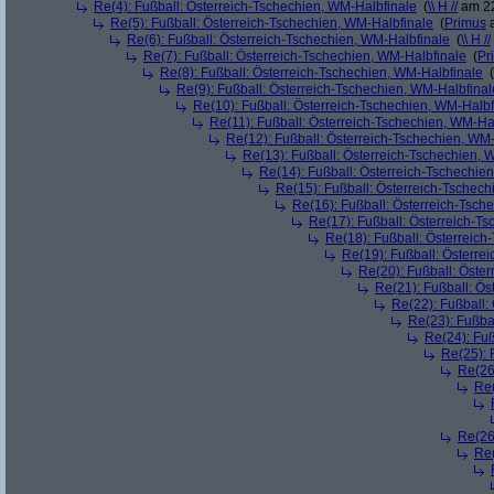
Re(4): Fußball: Österreich-Tschechien, WM-Halbfinale
(
\\ H //
am 22
Re(5): Fußball: Österreich-Tschechien, WM-Halbfinale
(
Primus
a
Re(6): Fußball: Österreich-Tschechien, WM-Halbfinale
(
\\ H //
Re(7): Fußball: Österreich-Tschechien, WM-Halbfinale
(
Pr
Re(8): Fußball: Österreich-Tschechien, WM-Halbfinale
(
Re(9): Fußball: Österreich-Tschechien, WM-Halbfinal
Re(10): Fußball: Österreich-Tschechien, WM-Halbf
Re(11): Fußball: Österreich-Tschechien, WM-Ha
Re(12): Fußball: Österreich-Tschechien, WM
Re(13): Fußball: Österreich-Tschechien, 
Re(14): Fußball: Österreich-Tschechie
Re(15): Fußball: Österreich-Tschec
Re(16): Fußball: Österreich-Tsch
Re(17): Fußball: Österreich-T
Re(18): Fußball: Österreich
Re(19): Fußball: Österre
Re(20): Fußball: Öste
Re(21): Fußball: Ös
Re(22): Fußball:
Re(23): Fußba
Re(24): Fuß
Re(25): 
Re(26
Re(
Re(26
Re(