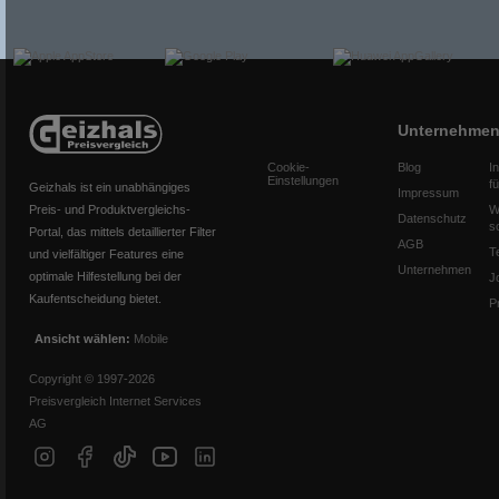
Unternehme
Cookie-
Blog
I
Einstellungen
f
Geizhals ist ein unabhängiges
Impressum
Preis- und Produktvergleichs-
W
Datenschutz
s
Portal, das mittels detaillierter Filter
AGB
T
und vielfältiger Features eine
Unternehmen
optimale Hilfestellung bei der
J
Kaufentscheidung bietet.
P
Ansicht wählen:
Mobile
Copyright © 1997-2026
Preisvergleich Internet Services
AG