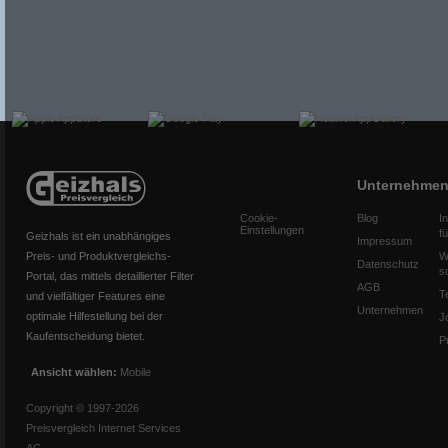
Unternehme
Cookie-
Blog
I
Einstellungen
f
Geizhals ist ein unabhängiges
Impressum
Preis- und Produktvergleichs-
W
Datenschutz
s
Portal, das mittels detaillierter Filter
AGB
T
und vielfältiger Features eine
Unternehmen
optimale Hilfestellung bei der
J
Kaufentscheidung bietet.
P
Ansicht wählen:
Mobile
Copyright © 1997-2026
Preisvergleich Internet Services