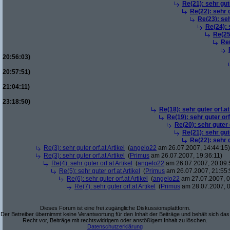
Re(21): sehr gute
Re(22): sehr g
Re(23): seh
Re(24): 
Re(25)
Re(
20:56:03)
20:57:51)
21:04:11)
23:18:50)
Re(18): sehr guter orf.at
Re(19): sehr guter orf
Re(20): sehr guter o
Re(21): sehr gute
Re(22): sehr g
Re(3): sehr guter orf.at Artikel
(
angelo22
am 26.07.2007, 14:44:15)
Re(3): sehr guter orf.at Artikel
(
Primus
am 26.07.2007, 19:36:11)
Re(4): sehr guter orf.at Artikel
(
angelo22
am 26.07.2007, 20:09:
Re(5): sehr guter orf.at Artikel
(
Primus
am 26.07.2007, 21:55:
Re(6): sehr guter orf.at Artikel
(
angelo22
am 27.07.2007, 0
Re(7): sehr guter orf.at Artikel
(
Primus
am 28.07.2007, 0
Dieses Forum ist eine frei zugängliche Diskussionsplattform.
Der Betreiber übernimmt keine Verantwortung für den Inhalt der Beiträge und behält sich das
Recht vor, Beiträge mit rechtswidrigem oder anstößigem Inhalt zu löschen.
Datenschutzerklärung