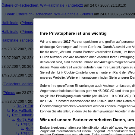
Österreich-Tschechien, WM-Halbfinale
(
angelo22
am 24.07.2007, 21:18:13)
Fußball: Österreich-Tschechien, WM-Halbfinale
(
Primus
am 24.07.2007, 22:45:29
Halbfinale
(
Primus
am 23.07.2007, 20:55:08)
Halbfinale
(
Primus
am 23.07.2007, 20:54:36)
Ihre Privatsphäre ist uns wichtig
Halbfinale
(
angelo22
am 23.07.2007, 20:41:32)
Wir und unsere
1017
-Partner speichern und greifen auf person
Re(25): 
eindeutige Kennungen auf Ihrem Gerät zu. Durch Auswahl von Ak
am 23.07.2007, 20:08:56)
für die unter „Wir und unsere Partner verarbeiten Daten, um Ihne
Re(26
Durch Auswahl von Alle ablehnen oder Widerruf Ihrer Einwilligun
23.07.2007, 20:32:02)
Re(
deaktiviert sind, sind manche Inhalte und Anzeigen möglicherweis
23.07.2007, 20:36:00)
dieses Menü jederzeit wieder aufrufen, um Ihre Einstellungen zu 
Sie auf den Link Cookie-Einstellungen am unteren Rand der Websei
am 23.07.2007, 20:36:28)
unseres Website. Weitere Informationen finden Sie in unserer Da
(
Collectors_edition
am 23.07.2007, 20:37:37)
Sofern Ihre getroffenen Einstellungen auch Anbieter umfassen, di
Angemessenheitsbeschlusses gem Art 45 DSGVO und ohne geeig
(
Primus
am 23.07.2007, 20:39:40)
so gilt Ihre Einwilligung auch hierfür (Art 49 Abs 1 lit a DSGVO). 
die USA. Es besteht insbesondere das Risiko, dass Ihre Daten d
am 23.07.2007, 20:38:27)
Re(2): Fußball: Österreich-Tschechien, WM-Halbfinale
(
Babe
am 19.07.2
Überwachungszwecken verarbeitet werden können, möglicherwei
Re: Fußball: Österreich-Tschechien, WM-Halbfinale
(
xxandl
am 18.07.2007,
können Sie abstellen, in dem Sie bei dem jeweiligen Anbieter in de
Re: Fußball: Österreich-Tschechien, WM-Halbfinale
(
gere
am 18.07.2007, 
Wir und unsere Partner verarbeiten Daten, um
Re(2): Fußball: Österreich-Tschechien, WM-Halbfinale
(
Primus
am 18.07
Re(3): Fußball: Österreich-Tschechien, WM-Halbfinale
(
gere
am 18.07
Endgeräteeigenschaften zur Identifikation aktiv abfragen. Verw
Re(4): Fußball: Österreich-Tschechien, WM-Halbfinale
(
Primus
am 
Zugriff auf Informationen auf einem Endgerät. Personalisierte W
Re(3): Fußball: Österreich-Tschechien, WM-Halbfinale
(
bart99
am 19.
und der Performance von Inhalten, Zielgruppenforschung sowie