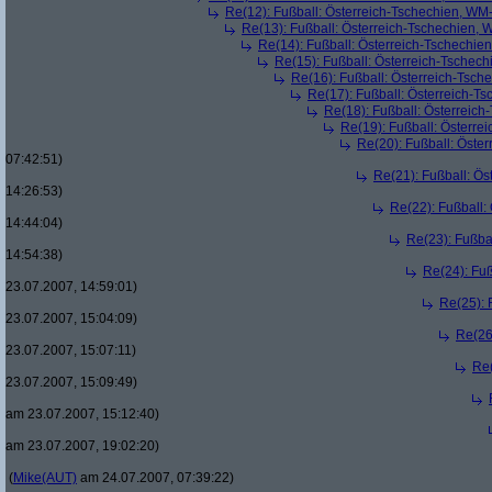
Re(12): Fußball: Österreich-Tschechien, WM
Re(13): Fußball: Österreich-Tschechien, 
Re(14): Fußball: Österreich-Tschechie
Re(15): Fußball: Österreich-Tschec
Re(16): Fußball: Österreich-Tsch
Re(17): Fußball: Österreich-T
Re(18): Fußball: Österreich
Re(19): Fußball: Österre
Re(20): Fußball: Öste
07:42:51)
Re(21): Fußball: Ös
14:26:53)
Re(22): Fußball:
14:44:04)
Re(23): Fußba
14:54:38)
Re(24): Fuß
23.07.2007, 14:59:01)
Re(25): 
23.07.2007, 15:04:09)
Re(26
23.07.2007, 15:07:11)
Re(
23.07.2007, 15:09:49)
am 23.07.2007, 15:12:40)
am 23.07.2007, 19:02:20)
(
Mike(AUT)
am 24.07.2007, 07:39:22)