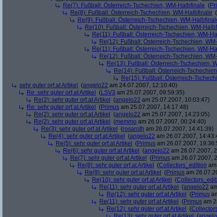
Re(7): Fußball: Österreich-Tschechien, WM-Halbfinale
(
Pr
Re(8): Fußball: Österreich-Tschechien, WM-Halbfinale
(
Re(9): Fußball: Österreich-Tschechien, WM-Halbfinal
Re(10): Fußball: Österreich-Tschechien, WM-Halbf
Re(11): Fußball: Österreich-Tschechien, WM-Ha
Re(12): Fußball: Österreich-Tschechien, WM
Re(11): Fußball: Österreich-Tschechien, WM-Ha
Re(12): Fußball: Österreich-Tschechien, WM
Re(13): Fußball: Österreich-Tschechien, 
Re(14): Fußball: Österreich-Tschechie
Re(15): Fußball: Österreich-Tschec
sehr guter orf.at Artikel
(
angelo22
am 24.07.2007, 12:10:40)
Re: sehr guter orf.at Artikel
(
LSV3
am 25.07.2007, 09:59:35)
Re(2): sehr guter orf.at Artikel
(
angelo22
am 25.07.2007, 10:03:47)
Re: sehr guter orf.at Artikel
(
Primus
am 25.07.2007, 14:17:48)
Re(2): sehr guter orf.at Artikel
(
angelo22
am 25.07.2007, 14:23:05)
Re(2): sehr guter orf.at Artikel
(
memmo
am 26.07.2007, 00:24:40)
Re(3): sehr guter orf.at Artikel
(
rosaroth
am 26.07.2007, 14:41:39)
Re(4): sehr guter orf.at Artikel
(
angelo22
am 26.07.2007, 14:43:
Re(5): sehr guter orf.at Artikel
(
Primus
am 26.07.2007, 19:36:
Re(6): sehr guter orf.at Artikel
(
angelo22
am 26.07.2007, 2
Re(7): sehr guter orf.at Artikel
(
Primus
am 26.07.2007, 2
Re(8): sehr guter orf.at Artikel
(
Collectors_edition
am 
Re(9): sehr guter orf.at Artikel
(
Primus
am 26.07.20
Re(10): sehr guter orf.at Artikel
(
Collectors_edit
Re(11): sehr guter orf.at Artikel
(
angelo22
am
Re(12): sehr guter orf.at Artikel
(
Primus
am
Re(11): sehr guter orf.at Artikel
(
Primus
am 28
Re(12): sehr guter orf.at Artikel
(
Collector
Re(13): sehr guter orf.at Artikel
(
angel