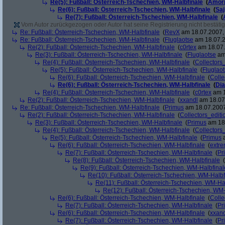
Re(5): Fußball: Österreich-Tschechien, WM-Halbfinale
(
Amor
Re(6): Fußball: Österreich-Tschechien, WM-Halbfinale
(
Sa
Re(7): Fußball: Österreich-Tschechien, WM-Halbfinale
(
Vom Autor zurückgezogen oder Autor hat seine Registrierung nicht bestätig
Re: Fußball: Österreich-Tschechien, WM-Halbfinale
(
RevX
am 18.07.2007, 
Re: Fußball: Österreich-Tschechien, WM-Halbfinale
(
Fluglaotse
am 18.07.2
Re(2): Fußball: Österreich-Tschechien, WM-Halbfinale
(
c0rtex
am 18.07.
Re(3): Fußball: Österreich-Tschechien, WM-Halbfinale
(
Fluglaotse
am 
Re(4): Fußball: Österreich-Tschechien, WM-Halbfinale
(
Collectors
Re(5): Fußball: Österreich-Tschechien, WM-Halbfinale
(
Fluglao
Re(6): Fußball: Österreich-Tschechien, WM-Halbfinale
(
Colle
Re(6): Fußball: Österreich-Tschechien, WM-Halbfinale
(
Di
Re(4): Fußball: Österreich-Tschechien, WM-Halbfinale
(
c0rtex
am 1
Re(2): Fußball: Österreich-Tschechien, WM-Halbfinale
(
xxandl
am 18.07.
Re: Fußball: Österreich-Tschechien, WM-Halbfinale
(
Primus
am 18.07.2007
Re(2): Fußball: Österreich-Tschechien, WM-Halbfinale
(
Collectors_editi
Re(3): Fußball: Österreich-Tschechien, WM-Halbfinale
(
Primus
am 18.
Re(4): Fußball: Österreich-Tschechien, WM-Halbfinale
(
Collectors
Re(5): Fußball: Österreich-Tschechien, WM-Halbfinale
(
Primus
a
Re(6): Fußball: Österreich-Tschechien, WM-Halbfinale
(
extr
Re(7): Fußball: Österreich-Tschechien, WM-Halbfinale
(
Pr
Re(8): Fußball: Österreich-Tschechien, WM-Halbfinale
(
Re(9): Fußball: Österreich-Tschechien, WM-Halbfinal
Re(10): Fußball: Österreich-Tschechien, WM-Halbf
Re(11): Fußball: Österreich-Tschechien, WM-Ha
Re(12): Fußball: Österreich-Tschechien, WM
Re(6): Fußball: Österreich-Tschechien, WM-Halbfinale
(
Colle
Re(7): Fußball: Österreich-Tschechien, WM-Halbfinale
(
Pr
Re(6): Fußball: Österreich-Tschechien, WM-Halbfinale
(
xxand
Re(7): Fußball: Österreich-Tschechien, WM-Halbfinale
(
Pr