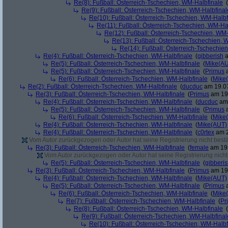
Re(8): Fußball: Österreich-Tschechien, WM-Halbfinale
(
Re(9): Fußball: Österreich-Tschechien, WM-Halbfinal
Re(10): Fußball: Österreich-Tschechien, WM-Halbf
Re(11): Fußball: Österreich-Tschechien, WM-Ha
Re(12): Fußball: Österreich-Tschechien, WM
Re(13): Fußball: Österreich-Tschechien, 
Re(14): Fußball: Österreich-Tschechie
Re(4): Fußball: Österreich-Tschechien, WM-Halbfinale
(
gibberish
a
Re(5): Fußball: Österreich-Tschechien, WM-Halbfinale
(
Mike(A
Re(5): Fußball: Österreich-Tschechien, WM-Halbfinale
(
Primus
a
Re(6): Fußball: Österreich-Tschechien, WM-Halbfinale
(
Mike
Re(2): Fußball: Österreich-Tschechien, WM-Halbfinale
(
ducduc
am 19.07
Re(3): Fußball: Österreich-Tschechien, WM-Halbfinale
(
Primus
am 19.
Re(4): Fußball: Österreich-Tschechien, WM-Halbfinale
(
ducduc
am 
Re(5): Fußball: Österreich-Tschechien, WM-Halbfinale
(
Primus
a
Re(6): Fußball: Österreich-Tschechien, WM-Halbfinale
(
Mike
Re(4): Fußball: Österreich-Tschechien, WM-Halbfinale
(
Mike(AUT)
Re(4): Fußball: Österreich-Tschechien, WM-Halbfinale
(
c0rtex
am 2
Vom Autor zurückgezogen oder Autor hat seine Registrierung nicht bestä
Re(3): Fußball: Österreich-Tschechien, WM-Halbfinale
(
female
am 19.
Vom Autor zurückgezogen oder Autor hat seine Registrierung nicht 
Re(5): Fußball: Österreich-Tschechien, WM-Halbfinale
(
gibberi
Re(3): Fußball: Österreich-Tschechien, WM-Halbfinale
(
Primus
am 19.
Re(4): Fußball: Österreich-Tschechien, WM-Halbfinale
(
Mike(AUT)
Re(5): Fußball: Österreich-Tschechien, WM-Halbfinale
(
Primus
a
Re(6): Fußball: Österreich-Tschechien, WM-Halbfinale
(
Mike
Re(7): Fußball: Österreich-Tschechien, WM-Halbfinale
(
Pr
Re(8): Fußball: Österreich-Tschechien, WM-Halbfinale
(
Re(9): Fußball: Österreich-Tschechien, WM-Halbfinal
Re(10): Fußball: Österreich-Tschechien, WM-Halbf