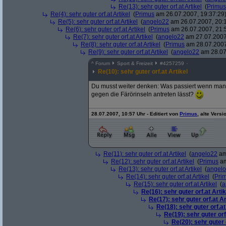
Re(13): sehr guter orf.at Artikel
(
Primus
Re(4): sehr guter orf.at Artikel
(
Primus
am 26.07.2007, 19:37:29
Re(5): sehr guter orf.at Artikel
(
angelo22
am 26.07.2007, 20:1
Re(6): sehr guter orf.at Artikel
(
Primus
am 26.07.2007, 21:
Re(7): sehr guter orf.at Artikel
(
angelo22
am 27.07.2007
Re(8): sehr guter orf.at Artikel
(
Primus
am 28.07.2007
Re(9): sehr guter orf.at Artikel
(
angelo22
am 28.07
^
Forum
Sport & Freizeit
#
4257259
Re(10): sehr guter orf.at Artikel
Du musst weiter denken: Was passiert wenn man a
gegen die Färörinseln antreten lässt?
28.07.2007, 10:57 Uhr - Editiert von
Primus
, alte Versi
Re(11): sehr guter orf.at Artikel
(
angelo22
am
Re(12): sehr guter orf.at Artikel
(
Primus
am
Re(13): sehr guter orf.at Artikel
(
angel
Re(14): sehr guter orf.at Artikel
(
Pri
Re(15): sehr guter orf.at Artikel
(
a
Re(16): sehr guter orf.at Artik
Re(17): sehr guter orf.at Ar
Re(18): sehr guter orf.at
Re(19): sehr guter orf
Re(20): sehr guter o