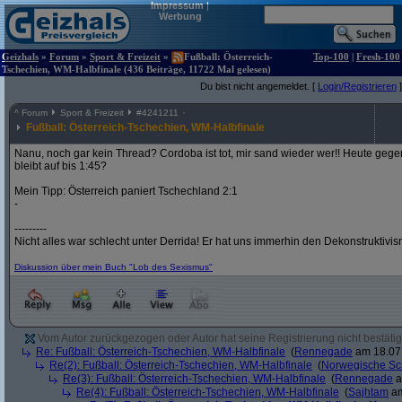
Impressum
|
Werbung
Geizhals
»
Forum
»
Sport & Freizeit
»
Fußball: Österreich-
Top-100
|
Fresh-100
Tschechien, WM-Halbfinale (436 Beiträge, 11722 Mal gelesen)
Du bist nicht angemeldet. [
Login/Registrieren
]
^
Forum
Sport & Freizeit
#
4241211
Fußball: Österreich-Tschechien, WM-Halbfinale
Nanu, noch gar kein Thread? Cordoba ist tot, mir sand wieder wer!! Heute gege
bleibt auf bis 1:45?
Mein Tipp: Österreich paniert Tschechland 2:1
-
---------
Nicht alles war schlecht unter Derrida! Er hat uns immerhin den Dekonstruktivi
Diskussion über mein Buch "Lob des Sexismus"
Vom Autor zurückgezogen oder Autor hat seine Registrierung nicht bestätig
Re: Fußball: Österreich-Tschechien, WM-Halbfinale
(
Rennegade
am 18.07.
Re(2): Fußball: Österreich-Tschechien, WM-Halbfinale
(
Norwegische Sc
Re(3): Fußball: Österreich-Tschechien, WM-Halbfinale
(
Rennegade
a
Re(4): Fußball: Österreich-Tschechien, WM-Halbfinale
(
Sajhtam
am