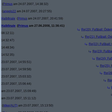
(
Primus
am 24.07.2007, 14:38:32)
(
angelo22
am 24.07.2007, 20:27:55)
Halbfinale
(
Primus
am 24.07.2007, 20:41:59)
Halbfinale
(
Primus
am 27.06.2008, 11:36:41)
Re(20): Fußball: Öste
08:12:11)
Re(21): Fußball: Ös
14:32:47)
Re(22): Fußball:
14:48:34)
Re(23): Fußba
14:52:35)
Re(24): Fuß
23.07.2007, 14:55:51)
Re(25): 
23.07.2007, 14:59:58)
Re(26
23.07.2007, 15:03:32)
Re(
23.07.2007, 15:06:44)
am 23.07.2007, 15:09:49)
am 23.07.2007, 15:11:12)
(
Mike(AUT)
am 23.07.2007, 15:13:50)