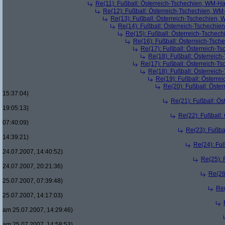
Re(11): Fußball: Österreich-Tschechien, WM-Ha
Re(12): Fußball: Österreich-Tschechien, WM
Re(13): Fußball: Österreich-Tschechien, 
Re(14): Fußball: Österreich-Tschechie
Re(15): Fußball: Österreich-Tschec
Re(16): Fußball: Österreich-Tsch
Re(17): Fußball: Österreich-T
Re(18): Fußball: Österreich
Re(17): Fußball: Österreich-T
Re(18): Fußball: Österreich
Re(19): Fußball: Österre
Re(20): Fußball: Öste
15:37:04)
Re(21): Fußball: Ös
19:05:13)
Re(22): Fußball:
07:40:09)
Re(23): Fußba
14:39:21)
Re(24): Fuß
24.07.2007, 14:40:52)
Re(25): 
24.07.2007, 20:21:36)
Re(26
25.07.2007, 07:39:48)
Re(
25.07.2007, 14:17:03)
am 25.07.2007, 14:29:46)
am 25.07.2007, 14:58:53)