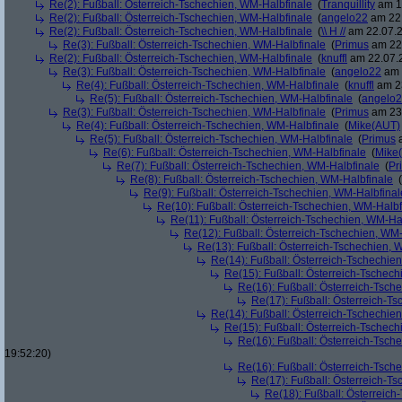
Re(2): Fußball: Österreich-Tschechien, WM-Halbfinale
(
Tranquillity
am 19
Re(2): Fußball: Österreich-Tschechien, WM-Halbfinale
(
angelo22
am 22.
Re(2): Fußball: Österreich-Tschechien, WM-Halbfinale
(
\\ H //
am 22.07.2
Re(3): Fußball: Österreich-Tschechien, WM-Halbfinale
(
Primus
am 22.
Re(2): Fußball: Österreich-Tschechien, WM-Halbfinale
(
knuffl
am 22.07.2
Re(3): Fußball: Österreich-Tschechien, WM-Halbfinale
(
angelo22
am 
Re(4): Fußball: Österreich-Tschechien, WM-Halbfinale
(
knuffl
am 23
Re(5): Fußball: Österreich-Tschechien, WM-Halbfinale
(
angelo
Re(3): Fußball: Österreich-Tschechien, WM-Halbfinale
(
Primus
am 23.
Re(4): Fußball: Österreich-Tschechien, WM-Halbfinale
(
Mike(AUT)
Re(5): Fußball: Österreich-Tschechien, WM-Halbfinale
(
Primus
a
Re(6): Fußball: Österreich-Tschechien, WM-Halbfinale
(
Mike
Re(7): Fußball: Österreich-Tschechien, WM-Halbfinale
(
Pr
Re(8): Fußball: Österreich-Tschechien, WM-Halbfinale
(
Re(9): Fußball: Österreich-Tschechien, WM-Halbfinal
Re(10): Fußball: Österreich-Tschechien, WM-Halbf
Re(11): Fußball: Österreich-Tschechien, WM-Ha
Re(12): Fußball: Österreich-Tschechien, WM
Re(13): Fußball: Österreich-Tschechien, 
Re(14): Fußball: Österreich-Tschechie
Re(15): Fußball: Österreich-Tschec
Re(16): Fußball: Österreich-Tsch
Re(17): Fußball: Österreich-T
Re(14): Fußball: Österreich-Tschechie
Re(15): Fußball: Österreich-Tschec
Re(16): Fußball: Österreich-Tsch
19:52:20)
Re(16): Fußball: Österreich-Tsch
Re(17): Fußball: Österreich-T
Re(18): Fußball: Österreich