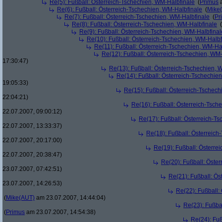
Re(5): Fußball: Österreich-Tschechien, WM-Halbfinale
(
Primus
a
Re(6): Fußball: Österreich-Tschechien, WM-Halbfinale
(
Mike
Re(7): Fußball: Österreich-Tschechien, WM-Halbfinale
(
Pr
Re(8): Fußball: Österreich-Tschechien, WM-Halbfinale
(
Re(9): Fußball: Österreich-Tschechien, WM-Halbfinal
Re(10): Fußball: Österreich-Tschechien, WM-Halbf
Re(11): Fußball: Österreich-Tschechien, WM-Ha
Re(12): Fußball: Österreich-Tschechien, WM
17:30:47)
Re(13): Fußball: Österreich-Tschechien, 
Re(14): Fußball: Österreich-Tschechie
19:05:33)
Re(15): Fußball: Österreich-Tschec
22:04:21)
Re(16): Fußball: Österreich-Tsch
22.07.2007, 09:00:12)
Re(17): Fußball: Österreich-T
22.07.2007, 13:33:37)
Re(18): Fußball: Österreich
22.07.2007, 20:17:00)
Re(19): Fußball: Österre
22.07.2007, 20:38:47)
Re(20): Fußball: Öste
23.07.2007, 07:42:51)
Re(21): Fußball: Ös
23.07.2007, 14:26:53)
Re(22): Fußball:
(
Mike(AUT)
am 23.07.2007, 14:44:04)
Re(23): Fußba
(
Primus
am 23.07.2007, 14:54:38)
Re(24): Fuß