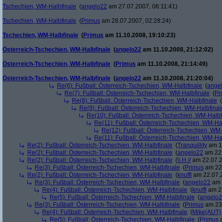
Tschechien, WM-Halbfinale
(
angelo22
am 27.07.2007, 06:11:41)
Tschechien, WM-Halbfinale
(
Primus
am 28.07.2007, 02:28:24)
Tschechien, WM-Halbfinale
(
Primus
am 11.10.2008, 19:10:23)
Österreich-Tschechien, WM-Halbfinale
(
angelo22
am 11.10.2008, 21:12:02)
Österreich-Tschechien, WM-Halbfinale
(
Primus
am 11.10.2008, 21:14:49)
Österreich-Tschechien, WM-Halbfinale
(
angelo22
am 11.10.2008, 21:20:04)
Re(6): Fußball: Österreich-Tschechien, WM-Halbfinale
(
ange
Re(7): Fußball: Österreich-Tschechien, WM-Halbfinale
(
Pr
Re(8): Fußball: Österreich-Tschechien, WM-Halbfinale
(
Re(9): Fußball: Österreich-Tschechien, WM-Halbfinal
Re(10): Fußball: Österreich-Tschechien, WM-Halbf
Re(11): Fußball: Österreich-Tschechien, WM-Ha
Re(12): Fußball: Österreich-Tschechien, WM
Re(11): Fußball: Österreich-Tschechien, WM-Ha
Re(2): Fußball: Österreich-Tschechien, WM-Halbfinale
(
Tranquillity
am 19
Re(2): Fußball: Österreich-Tschechien, WM-Halbfinale
(
angelo22
am 22.
Re(2): Fußball: Österreich-Tschechien, WM-Halbfinale
(
\\ H //
am 22.07.2
Re(3): Fußball: Österreich-Tschechien, WM-Halbfinale
(
Primus
am 22.
Re(2): Fußball: Österreich-Tschechien, WM-Halbfinale
(
knuffl
am 22.07.2
Re(3): Fußball: Österreich-Tschechien, WM-Halbfinale
(
angelo22
am 
Re(4): Fußball: Österreich-Tschechien, WM-Halbfinale
(
knuffl
am 23
Re(5): Fußball: Österreich-Tschechien, WM-Halbfinale
(
angelo
Re(3): Fußball: Österreich-Tschechien, WM-Halbfinale
(
Primus
am 23.
Re(4): Fußball: Österreich-Tschechien, WM-Halbfinale
(
Mike(AUT)
Re(5): Fußball: Österreich-Tschechien, WM-Halbfinale
(
Primus
a