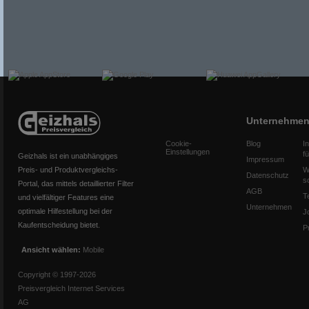
Unternehme
Cookie-
Blog
I
Einstellungen
f
Geizhals ist ein unabhängiges
Impressum
Preis- und Produktvergleichs-
W
Datenschutz
s
Portal, das mittels detaillierter Filter
AGB
T
und vielfältiger Features eine
Unternehmen
optimale Hilfestellung bei der
J
Kaufentscheidung bietet.
P
Ansicht wählen:
Mobile
Copyright © 1997-2026
Preisvergleich Internet Services
AG