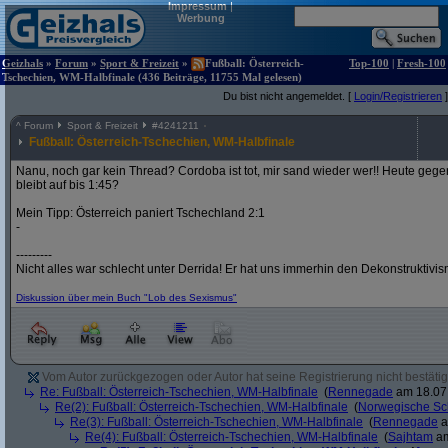
Impressum
|
Werbung
Geizhals
»
Forum
»
Sport & Freizeit
»
Fußball: Österreich-
Top-100
|
Fresh-100
Tschechien, WM-Halbfinale (436 Beiträge, 11755 Mal gelesen)
Du bist nicht angemeldet. [
Login/Registrieren
]
^
Forum
Sport & Freizeit
#
4241211
Fußball: Österreich-Tschechien, WM-Halbfinale
Nanu, noch gar kein Thread? Cordoba ist tot, mir sand wieder wer!! Heute gege
bleibt auf bis 1:45?
Mein Tipp: Österreich paniert Tschechland 2:1
-
---------
Nicht alles war schlecht unter Derrida! Er hat uns immerhin den Dekonstruktivi
Diskussion über mein Buch "Lob des Sexismus"
Vom Autor zurückgezogen oder Autor hat seine Registrierung nicht bestätig
Re: Fußball: Österreich-Tschechien, WM-Halbfinale
(
Rennegade
am 18.07.
Re(2): Fußball: Österreich-Tschechien, WM-Halbfinale
(
Norwegische Sc
Re(3): Fußball: Österreich-Tschechien, WM-Halbfinale
(
Rennegade
a
Re(4): Fußball: Österreich-Tschechien, WM-Halbfinale
(
Sajhtam
am