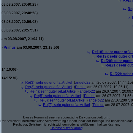
Re(25)
03.08.2007, 20:40:23)
Re(
03.08.2007, 20:48:58)
03.08.2007, 20:56:03)
03.08.2007, 20:57:51)
am 03.08.2007, 21:04:11)
(
Primus
am 03.08.2007, 23:18:50)
Re(18): sehr guter orf.at
Re(19): sehr guter orf
Re(20): sehr guter o
Re(21): sehr gute
14:10:06)
Re(22): sehr g
14:15:30)
Re(3): sehr guter orf.at Artikel
(
angelo22
am 26.07.2007, 14:44:15)
Re(3): sehr guter orf.at Artikel
(
Primus
am 26.07.2007, 19:36:11)
Re(4): sehr guter orf.at Artikel
(
angelo22
am 26.07.2007, 20:09:
Re(5): sehr guter orf.at Artikel
(
Primus
am 26.07.2007, 21:55:
Re(6): sehr guter orf.at Artikel
(
angelo22
am 27.07.2007, 0
Re(7): sehr guter orf.at Artikel
(
Primus
am 28.07.2007, 0
Dieses Forum ist eine frei zugängliche Diskussionsplattform.
Der Betreiber übernimmt keine Verantwortung für den Inhalt der Beiträge und behält sich das
Recht vor, Beiträge mit rechtswidrigem oder anstößigem Inhalt zu löschen.
Datenschutzerklärung