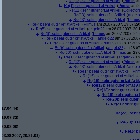
Re(12): sehr guter orf.at Artikel
(
Primus
am
Re(11): sehr guter orf.at Artikel
(
Primus
am 28
Re(12): sehr guter orf.at Artikel
(
Collector
Re(13): sehr guter orf.at Artikel
(
angel
Re(13): sehr guter orf.at Artikel
(
Primus
Re(4): sehr guter orf.at Artikel
(
Primus
am 26.07.2007, 19:37:29
Re(5): sehr guter orf.at Artikel
(
angelo22
am 26.07.2007, 20:1
Re(6): sehr guter orf.at Artikel
(
Primus
am 26.07.2007, 21:
Re(7): sehr guter orf.at Artikel
(
angelo22
am 27.07.2007
Re(8): sehr guter orf.at Artikel
(
Primus
am 28.07.2007
Re(9): sehr guter orf.at Artikel
(
angelo22
am 28.07
Re(10): sehr guter orf.at Artikel
(
Primus
am 28.0
Re(11): sehr guter orf.at Artikel
(
angelo22
am
Re(12): sehr guter orf.at Artikel
(
Primus
am
Re(13): sehr guter orf.at Artikel
(
angel
Re(14): sehr guter orf.at Artikel
(
Pri
Re(15): sehr guter orf.at Artikel
(
a
Re(16): sehr guter orf.at Artik
Re(17): sehr guter orf.at Ar
Re(18): sehr guter orf.at
Re(19): sehr guter orf
Re(20): sehr guter o
Re(21): sehr gute
17:04:44)
Re(22): sehr g
19:07:32)
Re(23): seh
20:02:00)
Re(24): 
03.08.2007, 20:26:08)