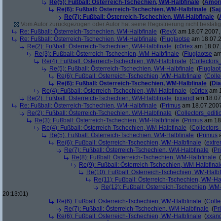
Re(5): Fußball: Österreich-Tschechien, WM-Halbfinale
(
Amor
Re(6): Fußball: Österreich-Tschechien, WM-Halbfinale
(
Sa
Re(7): Fußball: Österreich-Tschechien, WM-Halbfinale
(
Vom Autor zurückgezogen oder Autor hat seine Registrierung nicht bestätig
Re: Fußball: Österreich-Tschechien, WM-Halbfinale
(
RevX
am 18.07.2007, 
Re: Fußball: Österreich-Tschechien, WM-Halbfinale
(
Fluglaotse
am 18.07.2
Re(2): Fußball: Österreich-Tschechien, WM-Halbfinale
(
c0rtex
am 18.07.
Re(3): Fußball: Österreich-Tschechien, WM-Halbfinale
(
Fluglaotse
am 
Re(4): Fußball: Österreich-Tschechien, WM-Halbfinale
(
Collectors
Re(5): Fußball: Österreich-Tschechien, WM-Halbfinale
(
Fluglao
Re(6): Fußball: Österreich-Tschechien, WM-Halbfinale
(
Colle
Re(6): Fußball: Österreich-Tschechien, WM-Halbfinale
(
Di
Re(4): Fußball: Österreich-Tschechien, WM-Halbfinale
(
c0rtex
am 1
Re(2): Fußball: Österreich-Tschechien, WM-Halbfinale
(
xxandl
am 18.07.
Re: Fußball: Österreich-Tschechien, WM-Halbfinale
(
Primus
am 18.07.2007
Re(2): Fußball: Österreich-Tschechien, WM-Halbfinale
(
Collectors_editi
Re(3): Fußball: Österreich-Tschechien, WM-Halbfinale
(
Primus
am 18.
Re(4): Fußball: Österreich-Tschechien, WM-Halbfinale
(
Collectors
Re(5): Fußball: Österreich-Tschechien, WM-Halbfinale
(
Primus
a
Re(6): Fußball: Österreich-Tschechien, WM-Halbfinale
(
extr
Re(7): Fußball: Österreich-Tschechien, WM-Halbfinale
(
Pr
Re(8): Fußball: Österreich-Tschechien, WM-Halbfinale
(
Re(9): Fußball: Österreich-Tschechien, WM-Halbfinal
Re(10): Fußball: Österreich-Tschechien, WM-Halbf
Re(11): Fußball: Österreich-Tschechien, WM-Ha
Re(12): Fußball: Österreich-Tschechien, WM
20:13:01)
Re(6): Fußball: Österreich-Tschechien, WM-Halbfinale
(
Colle
Re(7): Fußball: Österreich-Tschechien, WM-Halbfinale
(
Pr
Re(6): Fußball: Österreich-Tschechien, WM-Halbfinale
(
xxand