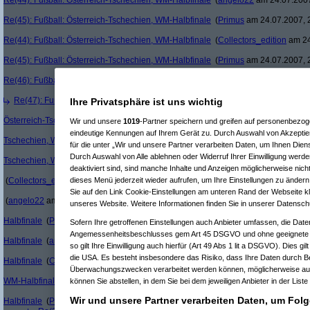
Re(44): Fußball: Österreich-Tschechien, WM-Halbfinale
(
angelo22
am 24.07.2007
Re(45): Fußball: Österreich-Tschechien, WM-Halbfinale
(
Primus
am 24.07.2007, 
Re(44): Fußball: Österreich-Tschechien, WM-Halbfinale
(
Collectors_edition
am 24
Re(45): Fußball: Österreich-Tschechien, WM-Halbfinale
(
Primus
am 24.07.2007, 
Re(46): Fußball: Österreich-Tschechien, WM-Halbfinale
(
angelo22
am 24.07.2007
Re(47): Fußball: Österreich-Tschechien, WM-Halbfinale
(
Primus
am 24.07.2007
Ihre Privatsphäre ist uns wichtig
Österreich-Tschechien, WM-Halbfinale
(
Primus
am 23.07.2007, 20:55:08)
Wir und unsere
1019
-Partner speichern und greifen auf personenbezo
eindeutige Kennungen auf Ihrem Gerät zu. Durch Auswahl von Akzeptier
Tschechien, WM-Halbfinale
(
Primus
am 23.07.2007, 20:54:36)
für die unter „Wir und unsere Partner verarbeiten Daten, um Ihnen Dien
Durch Auswahl von Alle ablehnen oder Widerruf Ihrer Einwilligung werde
Tschechien, WM-Halbfinale
(
angelo22
am 23.07.2007, 20:41:32)
deaktiviert sind, sind manche Inhalte und Anzeigen möglicherweise nicht
Re(25): 
(
Collectors_edition
am 23.07.2007, 20:08:56)
dieses Menü jederzeit wieder aufrufen, um Ihre Einstellungen zu ändern 
Re(26
Sie auf den Link Cookie-Einstellungen am unteren Rand der Webseite kli
(
angelo22
am 23.07.2007, 20:32:02)
unseres Website. Weitere Informationen finden Sie in unserer Datensch
Re(
Halbfinale
(
Primus
am 23.07.2007, 20:36:00)
Sofern Ihre getroffenen Einstellungen auch Anbieter umfassen, die Daten
Angemessenheitsbeschlusses gem Art 45 DSGVO und ohne geeignete G
Halbfinale
(
angelo22
am 23.07.2007, 20:36:28)
so gilt Ihre Einwilligung auch hierfür (Art 49 Abs 1 lit a DSGVO). Dies gi
die USA. Es besteht insbesondere das Risiko, dass Ihre Daten durch B
Halbfinale
(
Collectors_edition
am 23.07.2007, 20:37:37)
Überwachungszwecken verarbeitet werden können, möglicherweise auc
WM-Halbfinale
(
Primus
am 23.07.2007, 20:39:40)
können Sie abstellen, in dem Sie bei dem jeweiligen Anbieter in der Liste
Wir und unsere Partner verarbeiten Daten, um Folg
Halbfinale
(
Primus
am 23.07.2007, 20:38:27)