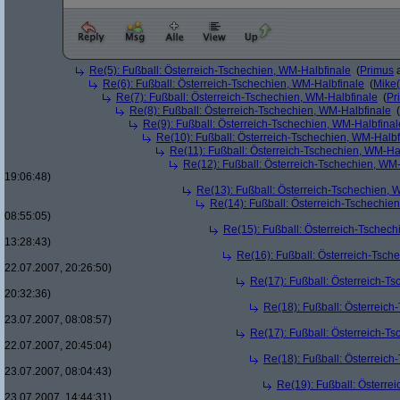
Re(5): Fußball: Österreich-Tschechien, WM-Halbfinale
(
Primus
a
Re(6): Fußball: Österreich-Tschechien, WM-Halbfinale
(
Mike
Re(7): Fußball: Österreich-Tschechien, WM-Halbfinale
(
Pr
Re(8): Fußball: Österreich-Tschechien, WM-Halbfinale
(
Re(9): Fußball: Österreich-Tschechien, WM-Halbfinal
Re(10): Fußball: Österreich-Tschechien, WM-Halbf
Re(11): Fußball: Österreich-Tschechien, WM-Ha
Re(12): Fußball: Österreich-Tschechien, WM
19:06:48)
Re(13): Fußball: Österreich-Tschechien, 
Re(14): Fußball: Österreich-Tschechie
08:55:05)
Re(15): Fußball: Österreich-Tschec
13:28:43)
Re(16): Fußball: Österreich-Tsch
22.07.2007, 20:26:50)
Re(17): Fußball: Österreich-T
20:32:36)
Re(18): Fußball: Österreich
23.07.2007, 08:08:57)
Re(17): Fußball: Österreich-T
22.07.2007, 20:45:04)
Re(18): Fußball: Österreich
23.07.2007, 08:04:43)
Re(19): Fußball: Österre
23.07.2007, 14:44:31)