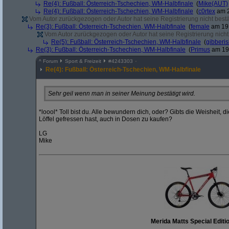
Re(4): Fußball: Österreich-Tschechien, WM-Halbfinale
(
Mike(AUT)
Re(4): Fußball: Österreich-Tschechien, WM-Halbfinale
(
c0rtex
am 2
Vom Autor zurückgezogen oder Autor hat seine Registrierung nicht bestä
Re(3): Fußball: Österreich-Tschechien, WM-Halbfinale
(
female
am 19.
Vom Autor zurückgezogen oder Autor hat seine Registrierung nicht 
Re(5): Fußball: Österreich-Tschechien, WM-Halbfinale
(
gibberi
Re(3): Fußball: Österreich-Tschechien, WM-Halbfinale
(
Primus
am 19.
^
Forum
Sport & Freizeit
#
4243303
Re(4): Fußball: Österreich-Tschechien, WM-Halbfinale
Sehr geil wenn man in seiner Meinung bestätigt wird.
*loool* Toll bist du. Alle bewundern dich, oder? Gibts die Weisheit, d
Löffel gefressen hast, auch in Dosen zu kaufen?
LG
Mike
Merida Matts Special Editi