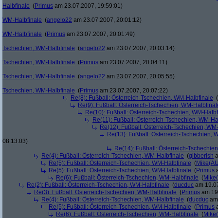
Halbfinale
(
Primus
am 23.07.2007, 19:59:01)
WM-Halbfinale
(
angelo22
am 23.07.2007, 20:01:12)
WM-Halbfinale
(
Primus
am 23.07.2007, 20:01:49)
Tschechien, WM-Halbfinale
(
angelo22
am 23.07.2007, 20:03:14)
Tschechien, WM-Halbfinale
(
Primus
am 23.07.2007, 20:04:11)
Tschechien, WM-Halbfinale
(
angelo22
am 23.07.2007, 20:05:55)
Tschechien, WM-Halbfinale
(
Primus
am 23.07.2007, 20:07:22)
Re(8): Fußball: Österreich-Tschechien, WM-Halbfinale
(
Re(9): Fußball: Österreich-Tschechien, WM-Halbfinal
Re(10): Fußball: Österreich-Tschechien, WM-Halbf
Re(11): Fußball: Österreich-Tschechien, WM-Ha
Re(12): Fußball: Österreich-Tschechien, WM
Re(13): Fußball: Österreich-Tschechien, 
08:13:03)
Re(14): Fußball: Österreich-Tschechie
Re(4): Fußball: Österreich-Tschechien, WM-Halbfinale
(
gibberish
a
Re(5): Fußball: Österreich-Tschechien, WM-Halbfinale
(
Mike(A
Re(5): Fußball: Österreich-Tschechien, WM-Halbfinale
(
Primus
a
Re(6): Fußball: Österreich-Tschechien, WM-Halbfinale
(
Mike
Re(2): Fußball: Österreich-Tschechien, WM-Halbfinale
(
ducduc
am 19.07
Re(3): Fußball: Österreich-Tschechien, WM-Halbfinale
(
Primus
am 19.
Re(4): Fußball: Österreich-Tschechien, WM-Halbfinale
(
ducduc
am 
Re(5): Fußball: Österreich-Tschechien, WM-Halbfinale
(
Primus
a
Re(6): Fußball: Österreich-Tschechien, WM-Halbfinale
(
Mike