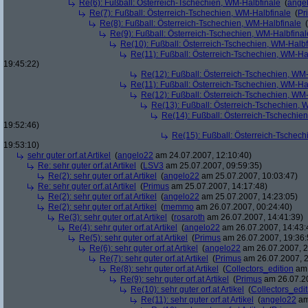
Re(6): Fußball: Österreich-Tschechien, WM-Halbfinale
(
ange
Re(7): Fußball: Österreich-Tschechien, WM-Halbfinale
(
Pr
Re(8): Fußball: Österreich-Tschechien, WM-Halbfinale
(
Re(9): Fußball: Österreich-Tschechien, WM-Halbfinal
Re(10): Fußball: Österreich-Tschechien, WM-Halbf
Re(11): Fußball: Österreich-Tschechien, WM-Ha
19:45:22)
Re(12): Fußball: Österreich-Tschechien, WM
Re(11): Fußball: Österreich-Tschechien, WM-Ha
Re(12): Fußball: Österreich-Tschechien, WM
Re(13): Fußball: Österreich-Tschechien, 
Re(14): Fußball: Österreich-Tschechie
19:52:46)
Re(15): Fußball: Österreich-Tschec
19:53:10)
sehr guter orf.at Artikel
(
angelo22
am 24.07.2007, 12:10:40)
Re: sehr guter orf.at Artikel
(
LSV3
am 25.07.2007, 09:59:35)
Re(2): sehr guter orf.at Artikel
(
angelo22
am 25.07.2007, 10:03:47)
Re: sehr guter orf.at Artikel
(
Primus
am 25.07.2007, 14:17:48)
Re(2): sehr guter orf.at Artikel
(
angelo22
am 25.07.2007, 14:23:05)
Re(2): sehr guter orf.at Artikel
(
memmo
am 26.07.2007, 00:24:40)
Re(3): sehr guter orf.at Artikel
(
rosaroth
am 26.07.2007, 14:41:39)
Re(4): sehr guter orf.at Artikel
(
angelo22
am 26.07.2007, 14:43:
Re(5): sehr guter orf.at Artikel
(
Primus
am 26.07.2007, 19:36:
Re(6): sehr guter orf.at Artikel
(
angelo22
am 26.07.2007, 2
Re(7): sehr guter orf.at Artikel
(
Primus
am 26.07.2007, 2
Re(8): sehr guter orf.at Artikel
(
Collectors_edition
am 
Re(9): sehr guter orf.at Artikel
(
Primus
am 26.07.20
Re(10): sehr guter orf.at Artikel
(
Collectors_edit
Re(11): sehr guter orf.at Artikel
(
angelo22
am