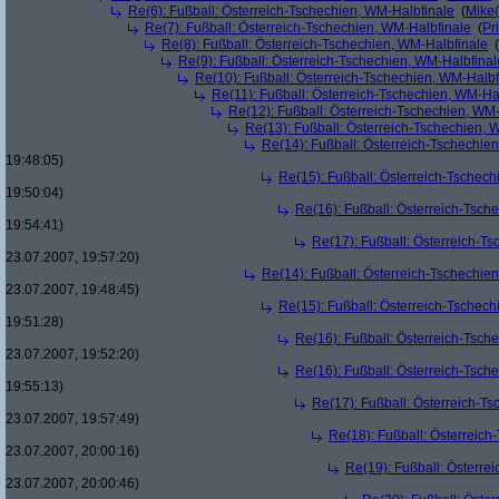
Re(6): Fußball: Österreich-Tschechien, WM-Halbfinale
(
Mike
Re(7): Fußball: Österreich-Tschechien, WM-Halbfinale
(
Pr
Re(8): Fußball: Österreich-Tschechien, WM-Halbfinale
(
Re(9): Fußball: Österreich-Tschechien, WM-Halbfinal
Re(10): Fußball: Österreich-Tschechien, WM-Halbf
Re(11): Fußball: Österreich-Tschechien, WM-Ha
Re(12): Fußball: Österreich-Tschechien, WM
Re(13): Fußball: Österreich-Tschechien, 
Re(14): Fußball: Österreich-Tschechie
19:48:05)
Re(15): Fußball: Österreich-Tschec
19:50:04)
Re(16): Fußball: Österreich-Tsch
19:54:41)
Re(17): Fußball: Österreich-T
23.07.2007, 19:57:20)
Re(14): Fußball: Österreich-Tschechie
23.07.2007, 19:48:45)
Re(15): Fußball: Österreich-Tschec
19:51:28)
Re(16): Fußball: Österreich-Tsch
23.07.2007, 19:52:20)
Re(16): Fußball: Österreich-Tsch
19:55:13)
Re(17): Fußball: Österreich-T
23.07.2007, 19:57:49)
Re(18): Fußball: Österreich
23.07.2007, 20:00:16)
Re(19): Fußball: Österre
23.07.2007, 20:00:46)