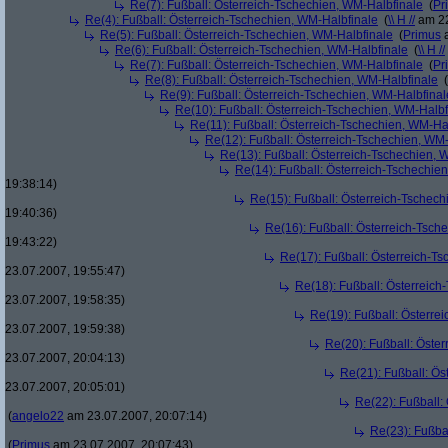
Re(7): Fußball: Österreich-Tschechien, WM-Halbfinale
(
Pr
Re(4): Fußball: Österreich-Tschechien, WM-Halbfinale
(
\\ H //
am 22
Re(5): Fußball: Österreich-Tschechien, WM-Halbfinale
(
Primus
a
Re(6): Fußball: Österreich-Tschechien, WM-Halbfinale
(
\\ H //
Re(7): Fußball: Österreich-Tschechien, WM-Halbfinale
(
Pr
Re(8): Fußball: Österreich-Tschechien, WM-Halbfinale
(
Re(9): Fußball: Österreich-Tschechien, WM-Halbfinal
Re(10): Fußball: Österreich-Tschechien, WM-Halbf
Re(11): Fußball: Österreich-Tschechien, WM-Ha
Re(12): Fußball: Österreich-Tschechien, WM
Re(13): Fußball: Österreich-Tschechien, 
Re(14): Fußball: Österreich-Tschechie
19:38:14)
Re(15): Fußball: Österreich-Tschec
19:40:36)
Re(16): Fußball: Österreich-Tsch
19:43:22)
Re(17): Fußball: Österreich-T
23.07.2007, 19:55:47)
Re(18): Fußball: Österreich
23.07.2007, 19:58:35)
Re(19): Fußball: Österre
23.07.2007, 19:59:38)
Re(20): Fußball: Öste
23.07.2007, 20:04:13)
Re(21): Fußball: Ös
23.07.2007, 20:05:01)
Re(22): Fußball:
(
angelo22
am 23.07.2007, 20:07:14)
Re(23): Fußba
(
Primus
am 23.07.2007, 20:07:43)