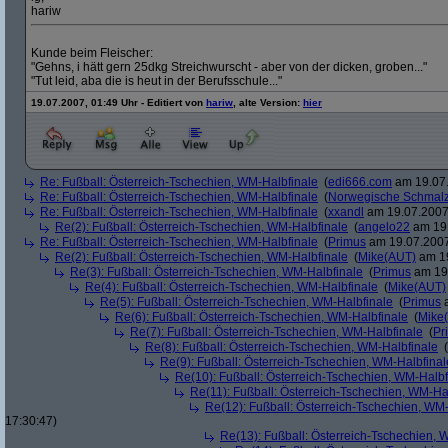
hariw
Kunde beim Fleischer:
"Gehns, i hätt gern 25dkg Streichwurscht - aber von der dicken, groben..."
"Tut leid, aba die is heut in der Berufsschule..."
19.07.2007, 01:49 Uhr - Editiert von
hariw
, alte Version:
hier
Re: Fußball: Österreich-Tschechien, WM-Halbfinale
(
edi666.com
am 19.07.
Re: Fußball: Österreich-Tschechien, WM-Halbfinale
(
Norwegische Schmalz
Re: Fußball: Österreich-Tschechien, WM-Halbfinale
(
xxandl
am 19.07.2007,
Re(2): Fußball: Österreich-Tschechien, WM-Halbfinale
(
angelo22
am 19.
Re: Fußball: Österreich-Tschechien, WM-Halbfinale
(
Primus
am 19.07.2007
Re(2): Fußball: Österreich-Tschechien, WM-Halbfinale
(
Mike(AUT)
am 19
Re(3): Fußball: Österreich-Tschechien, WM-Halbfinale
(
Primus
am 19.
Re(4): Fußball: Österreich-Tschechien, WM-Halbfinale
(
Mike(AUT)
Re(5): Fußball: Österreich-Tschechien, WM-Halbfinale
(
Primus
a
Re(6): Fußball: Österreich-Tschechien, WM-Halbfinale
(
Mike
Re(7): Fußball: Österreich-Tschechien, WM-Halbfinale
(
Pr
Re(8): Fußball: Österreich-Tschechien, WM-Halbfinale
(
Re(9): Fußball: Österreich-Tschechien, WM-Halbfinal
Re(10): Fußball: Österreich-Tschechien, WM-Halbf
Re(11): Fußball: Österreich-Tschechien, WM-Ha
Re(12): Fußball: Österreich-Tschechien, WM
17:30:47)
Re(13): Fußball: Österreich-Tschechien, 