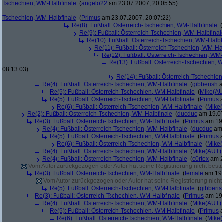
Tschechien, WM-Halbfinale
(
angelo22
am 23.07.2007, 20:05:55)
Tschechien, WM-Halbfinale
(
Primus
am 23.07.2007, 20:07:22)
Re(8): Fußball: Österreich-Tschechien, WM-Halbfinale
(
Re(9): Fußball: Österreich-Tschechien, WM-Halbfinal
Re(10): Fußball: Österreich-Tschechien, WM-Halbf
Re(11): Fußball: Österreich-Tschechien, WM-Ha
Re(12): Fußball: Österreich-Tschechien, WM
Re(13): Fußball: Österreich-Tschechien, 
08:13:03)
Re(14): Fußball: Österreich-Tschechie
Re(4): Fußball: Österreich-Tschechien, WM-Halbfinale
(
gibberish
a
Re(5): Fußball: Österreich-Tschechien, WM-Halbfinale
(
Mike(A
Re(5): Fußball: Österreich-Tschechien, WM-Halbfinale
(
Primus
a
Re(6): Fußball: Österreich-Tschechien, WM-Halbfinale
(
Mike
Re(2): Fußball: Österreich-Tschechien, WM-Halbfinale
(
ducduc
am 19.07
Re(3): Fußball: Österreich-Tschechien, WM-Halbfinale
(
Primus
am 19.
Re(4): Fußball: Österreich-Tschechien, WM-Halbfinale
(
ducduc
am 
Re(5): Fußball: Österreich-Tschechien, WM-Halbfinale
(
Primus
a
Re(6): Fußball: Österreich-Tschechien, WM-Halbfinale
(
Mike
Re(4): Fußball: Österreich-Tschechien, WM-Halbfinale
(
Mike(AUT)
Re(4): Fußball: Österreich-Tschechien, WM-Halbfinale
(
c0rtex
am 2
Vom Autor zurückgezogen oder Autor hat seine Registrierung nicht bestä
Re(3): Fußball: Österreich-Tschechien, WM-Halbfinale
(
female
am 19.
Vom Autor zurückgezogen oder Autor hat seine Registrierung nicht 
Re(5): Fußball: Österreich-Tschechien, WM-Halbfinale
(
gibberi
Re(3): Fußball: Österreich-Tschechien, WM-Halbfinale
(
Primus
am 19.
Re(4): Fußball: Österreich-Tschechien, WM-Halbfinale
(
Mike(AUT)
Re(5): Fußball: Österreich-Tschechien, WM-Halbfinale
(
Primus
a
Re(6): Fußball: Österreich-Tschechien, WM-Halbfinale
(
Mike