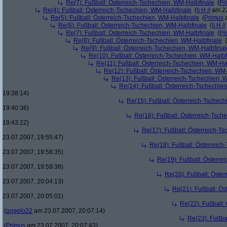
Re(7): Fußball: Österreich-Tschechien, WM-Halbfinale
(
Pr
Re(4): Fußball: Österreich-Tschechien, WM-Halbfinale
(
\\ H //
am 22
Re(5): Fußball: Österreich-Tschechien, WM-Halbfinale
(
Primus
a
Re(6): Fußball: Österreich-Tschechien, WM-Halbfinale
(
\\ H //
Re(7): Fußball: Österreich-Tschechien, WM-Halbfinale
(
Pr
Re(8): Fußball: Österreich-Tschechien, WM-Halbfinale
(
Re(9): Fußball: Österreich-Tschechien, WM-Halbfinal
Re(10): Fußball: Österreich-Tschechien, WM-Halbf
Re(11): Fußball: Österreich-Tschechien, WM-Ha
Re(12): Fußball: Österreich-Tschechien, WM
Re(13): Fußball: Österreich-Tschechien, 
Re(14): Fußball: Österreich-Tschechie
19:38:14)
Re(15): Fußball: Österreich-Tschec
19:40:36)
Re(16): Fußball: Österreich-Tsch
19:43:22)
Re(17): Fußball: Österreich-T
23.07.2007, 19:55:47)
Re(18): Fußball: Österreich
23.07.2007, 19:58:35)
Re(19): Fußball: Österre
23.07.2007, 19:59:38)
Re(20): Fußball: Öste
23.07.2007, 20:04:13)
Re(21): Fußball: Ös
23.07.2007, 20:05:01)
Re(22): Fußball:
(
angelo22
am 23.07.2007, 20:07:14)
Re(23): Fußba
(
Primus
am 23.07.2007, 20:07:43)