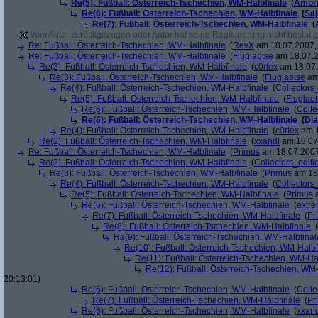
Re(5): Fußball: Österreich-Tschechien, WM-Halbfinale
(
Amor
Re(6): Fußball: Österreich-Tschechien, WM-Halbfinale
(
Sa
Re(7): Fußball: Österreich-Tschechien, WM-Halbfinale
(
Vom Autor zurückgezogen oder Autor hat seine Registrierung nicht bestätig
Re: Fußball: Österreich-Tschechien, WM-Halbfinale
(
RevX
am 18.07.2007, 
Re: Fußball: Österreich-Tschechien, WM-Halbfinale
(
Fluglaotse
am 18.07.2
Re(2): Fußball: Österreich-Tschechien, WM-Halbfinale
(
c0rtex
am 18.07.
Re(3): Fußball: Österreich-Tschechien, WM-Halbfinale
(
Fluglaotse
am 
Re(4): Fußball: Österreich-Tschechien, WM-Halbfinale
(
Collectors
Re(5): Fußball: Österreich-Tschechien, WM-Halbfinale
(
Fluglao
Re(6): Fußball: Österreich-Tschechien, WM-Halbfinale
(
Colle
Re(6): Fußball: Österreich-Tschechien, WM-Halbfinale
(
Di
Re(4): Fußball: Österreich-Tschechien, WM-Halbfinale
(
c0rtex
am 1
Re(2): Fußball: Österreich-Tschechien, WM-Halbfinale
(
xxandl
am 18.07.
Re: Fußball: Österreich-Tschechien, WM-Halbfinale
(
Primus
am 18.07.2007
Re(2): Fußball: Österreich-Tschechien, WM-Halbfinale
(
Collectors_editi
Re(3): Fußball: Österreich-Tschechien, WM-Halbfinale
(
Primus
am 18.
Re(4): Fußball: Österreich-Tschechien, WM-Halbfinale
(
Collectors
Re(5): Fußball: Österreich-Tschechien, WM-Halbfinale
(
Primus
a
Re(6): Fußball: Österreich-Tschechien, WM-Halbfinale
(
extr
Re(7): Fußball: Österreich-Tschechien, WM-Halbfinale
(
Pr
Re(8): Fußball: Österreich-Tschechien, WM-Halbfinale
(
Re(9): Fußball: Österreich-Tschechien, WM-Halbfinal
Re(10): Fußball: Österreich-Tschechien, WM-Halbf
Re(11): Fußball: Österreich-Tschechien, WM-Ha
Re(12): Fußball: Österreich-Tschechien, WM
20:13:01)
Re(6): Fußball: Österreich-Tschechien, WM-Halbfinale
(
Colle
Re(7): Fußball: Österreich-Tschechien, WM-Halbfinale
(
Pr
Re(6): Fußball: Österreich-Tschechien, WM-Halbfinale
(
xxand