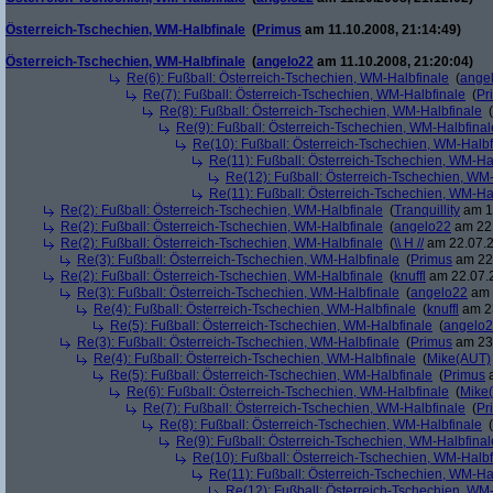
Österreich-Tschechien, WM-Halbfinale
(
Primus
am 11.10.2008, 21:14:49)
Österreich-Tschechien, WM-Halbfinale
(
angelo22
am 11.10.2008, 21:20:04)
Re(6): Fußball: Österreich-Tschechien, WM-Halbfinale
(
ange
Re(7): Fußball: Österreich-Tschechien, WM-Halbfinale
(
Pr
Re(8): Fußball: Österreich-Tschechien, WM-Halbfinale
(
Re(9): Fußball: Österreich-Tschechien, WM-Halbfinal
Re(10): Fußball: Österreich-Tschechien, WM-Halbf
Re(11): Fußball: Österreich-Tschechien, WM-Ha
Re(12): Fußball: Österreich-Tschechien, WM
Re(11): Fußball: Österreich-Tschechien, WM-Ha
Re(2): Fußball: Österreich-Tschechien, WM-Halbfinale
(
Tranquillity
am 19
Re(2): Fußball: Österreich-Tschechien, WM-Halbfinale
(
angelo22
am 22.
Re(2): Fußball: Österreich-Tschechien, WM-Halbfinale
(
\\ H //
am 22.07.2
Re(3): Fußball: Österreich-Tschechien, WM-Halbfinale
(
Primus
am 22.
Re(2): Fußball: Österreich-Tschechien, WM-Halbfinale
(
knuffl
am 22.07.2
Re(3): Fußball: Österreich-Tschechien, WM-Halbfinale
(
angelo22
am 
Re(4): Fußball: Österreich-Tschechien, WM-Halbfinale
(
knuffl
am 23
Re(5): Fußball: Österreich-Tschechien, WM-Halbfinale
(
angelo
Re(3): Fußball: Österreich-Tschechien, WM-Halbfinale
(
Primus
am 23.
Re(4): Fußball: Österreich-Tschechien, WM-Halbfinale
(
Mike(AUT)
Re(5): Fußball: Österreich-Tschechien, WM-Halbfinale
(
Primus
a
Re(6): Fußball: Österreich-Tschechien, WM-Halbfinale
(
Mike
Re(7): Fußball: Österreich-Tschechien, WM-Halbfinale
(
Pr
Re(8): Fußball: Österreich-Tschechien, WM-Halbfinale
(
Re(9): Fußball: Österreich-Tschechien, WM-Halbfinal
Re(10): Fußball: Österreich-Tschechien, WM-Halbf
Re(11): Fußball: Österreich-Tschechien, WM-Ha
Re(12): Fußball: Österreich-Tschechien, WM