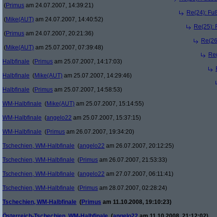
(
Primus
am 24.07.2007, 14:39:21)
Re(24): Fuß
(
Mike(AUT)
am 24.07.2007, 14:40:52)
Re(25): 
(
Primus
am 24.07.2007, 20:21:36)
Re(26
(
Mike(AUT)
am 25.07.2007, 07:39:48)
Re(
Halbfinale
(
Primus
am 25.07.2007, 14:17:03)
Halbfinale
(
Mike(AUT)
am 25.07.2007, 14:29:46)
Halbfinale
(
Primus
am 25.07.2007, 14:58:53)
WM-Halbfinale
(
Mike(AUT)
am 25.07.2007, 15:14:55)
WM-Halbfinale
(
angelo22
am 25.07.2007, 15:37:15)
WM-Halbfinale
(
Primus
am 26.07.2007, 19:34:20)
Tschechien, WM-Halbfinale
(
angelo22
am 26.07.2007, 20:12:25)
Tschechien, WM-Halbfinale
(
Primus
am 26.07.2007, 21:53:33)
Tschechien, WM-Halbfinale
(
angelo22
am 27.07.2007, 06:11:41)
Tschechien, WM-Halbfinale
(
Primus
am 28.07.2007, 02:28:24)
Tschechien, WM-Halbfinale
(
Primus
am 11.10.2008, 19:10:23)
Österreich-Tschechien, WM-Halbfinale
(
angelo22
am 11.10.2008, 21:12:02)