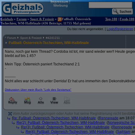
Impressum
|
Werbung
Geizhals
»
Forum
»
Sport & Freizeit
»
Fußball: Österreich-
Top-100
|
Fresh-100
Tschechien, WM-Halbfinale (436 Beiträge, 11755 Mal gelesen)
Du bist nicht angemeldet. [
Login/Registrieren
]
^
Forum
Sport & Freizeit
#
4241211
Fußball: Österreich-Tschechien, WM-Halbfinale
Nanu, noch gar kein Thread? Cordoba ist tot, mir sand wieder wer!! Heute gege
bleibt auf bis 1:45?
Mein Tipp: Österreich paniert Tschechland 2:1
-
---------
Nicht alles war schlecht unter Derrida! Er hat uns immerhin den Dekonstruktivi
Diskussion über mein Buch "Lob des Sexismus"
Vom Autor zurückgezogen oder Autor hat seine Registrierung nicht bestätig
Re: Fußball: Österreich-Tschechien, WM-Halbfinale
(
Rennegade
am 18.07.
Re(2): Fußball: Österreich-Tschechien, WM-Halbfinale
(
Norwegische Sc
Re(3): Fußball: Österreich-Tschechien, WM-Halbfinale
(
Rennegade
a
Re(4): Fußball: Österreich-Tschechien, WM-Halbfinale
(
Sajhtam
am