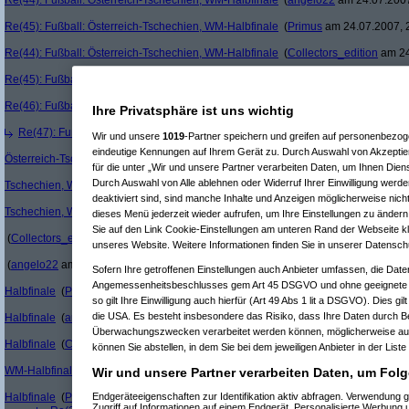
Re(44): Fußball: Österreich-Tschechien, WM-Halbfinale
(
angelo22
am 24.07.2007
Re(45): Fußball: Österreich-Tschechien, WM-Halbfinale
(
Primus
am 24.07.2007, 
Re(44): Fußball: Österreich-Tschechien, WM-Halbfinale
(
Collectors_edition
am 24
Re(45): Fußball: Österreich-Tschechien, WM-Halbfinale
(
Primus
am 24.07.2007, 
Re(46): Fußball: Österreich-Tschechien, WM-Halbfinale
(
angelo22
am 24.07.2007
Ihre Privatsphäre ist uns wichtig
Re(47): Fußball: Österreich-Tschechien, WM-Halbfinale
(
Primus
am 24.07.2007
Wir und unsere
1019
-Partner speichern und greifen auf personenbezo
eindeutige Kennungen auf Ihrem Gerät zu. Durch Auswahl von Akzeptier
Österreich-Tschechien, WM-Halbfinale
(
Primus
am 23.07.2007, 20:55:08)
für die unter „Wir und unsere Partner verarbeiten Daten, um Ihnen Dien
Durch Auswahl von Alle ablehnen oder Widerruf Ihrer Einwilligung werde
Tschechien, WM-Halbfinale
(
Primus
am 23.07.2007, 20:54:36)
deaktiviert sind, sind manche Inhalte und Anzeigen möglicherweise nicht
Tschechien, WM-Halbfinale
(
angelo22
am 23.07.2007, 20:41:32)
dieses Menü jederzeit wieder aufrufen, um Ihre Einstellungen zu ändern 
Re(25): 
Sie auf den Link Cookie-Einstellungen am unteren Rand der Webseite kli
(
Collectors_edition
am 23.07.2007, 20:08:56)
unseres Website. Weitere Informationen finden Sie in unserer Datensch
Re(26
(
angelo22
am 23.07.2007, 20:32:02)
Sofern Ihre getroffenen Einstellungen auch Anbieter umfassen, die Daten
Re(
Angemessenheitsbeschlusses gem Art 45 DSGVO und ohne geeignete G
Halbfinale
(
Primus
am 23.07.2007, 20:36:00)
so gilt Ihre Einwilligung auch hierfür (Art 49 Abs 1 lit a DSGVO). Dies gi
die USA. Es besteht insbesondere das Risiko, dass Ihre Daten durch B
Halbfinale
(
angelo22
am 23.07.2007, 20:36:28)
Überwachungszwecken verarbeitet werden können, möglicherweise auc
Halbfinale
(
Collectors_edition
am 23.07.2007, 20:37:37)
können Sie abstellen, in dem Sie bei dem jeweiligen Anbieter in der Liste
WM-Halbfinale
(
Primus
am 23.07.2007, 20:39:40)
Wir und unsere Partner verarbeiten Daten, um Folg
Halbfinale
(
Primus
am 23.07.2007, 20:38:27)
Endgeräteeigenschaften zur Identifikation aktiv abfragen. Verwendung 
Zugriff auf Informationen auf einem Endgerät. Personalisierte Werbung