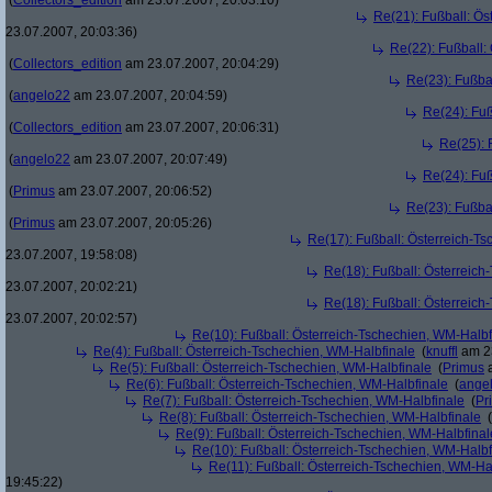
(
Collectors_edition
am 23.07.2007, 20:03:10)
Re(21): Fußball: Ös
23.07.2007, 20:03:36)
Re(22): Fußball:
(
Collectors_edition
am 23.07.2007, 20:04:29)
Re(23): Fußba
(
angelo22
am 23.07.2007, 20:04:59)
Re(24): Fuß
(
Collectors_edition
am 23.07.2007, 20:06:31)
Re(25): 
(
angelo22
am 23.07.2007, 20:07:49)
Re(24): Fuß
(
Primus
am 23.07.2007, 20:06:52)
Re(23): Fußba
(
Primus
am 23.07.2007, 20:05:26)
Re(17): Fußball: Österreich-T
23.07.2007, 19:58:08)
Re(18): Fußball: Österreich
23.07.2007, 20:02:21)
Re(18): Fußball: Österreich
23.07.2007, 20:02:57)
Re(10): Fußball: Österreich-Tschechien, WM-Halbf
Re(4): Fußball: Österreich-Tschechien, WM-Halbfinale
(
knuffl
am 23
Re(5): Fußball: Österreich-Tschechien, WM-Halbfinale
(
Primus
a
Re(6): Fußball: Österreich-Tschechien, WM-Halbfinale
(
ange
Re(7): Fußball: Österreich-Tschechien, WM-Halbfinale
(
Pr
Re(8): Fußball: Österreich-Tschechien, WM-Halbfinale
(
Re(9): Fußball: Österreich-Tschechien, WM-Halbfinal
Re(10): Fußball: Österreich-Tschechien, WM-Halbf
Re(11): Fußball: Österreich-Tschechien, WM-Ha
19:45:22)