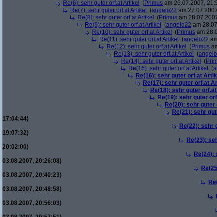
Re(6): sehr guter orf.at Artikel
(
Primus
am 26.07.2007, 21:
Re(7): sehr guter orf.at Artikel
(
angelo22
am 27.07.2007
Re(8): sehr guter orf.at Artikel
(
Primus
am 28.07.2007
Re(9): sehr guter orf.at Artikel
(
angelo22
am 28.07
Re(10): sehr guter orf.at Artikel
(
Primus
am 28.0
Re(11): sehr guter orf.at Artikel
(
angelo22
am
Re(12): sehr guter orf.at Artikel
(
Primus
am
Re(13): sehr guter orf.at Artikel
(
angel
Re(14): sehr guter orf.at Artikel
(
Pri
Re(15): sehr guter orf.at Artikel
(
a
Re(16): sehr guter orf.at Artik
Re(17): sehr guter orf.at Ar
Re(18): sehr guter orf.at
Re(19): sehr guter orf
Re(20): sehr guter o
Re(21): sehr gute
17:04:44)
Re(22): sehr g
19:07:32)
Re(23): seh
20:02:00)
Re(24): 
03.08.2007, 20:26:08)
Re(25)
03.08.2007, 20:40:23)
Re(
03.08.2007, 20:48:58)
03.08.2007, 20:56:03)