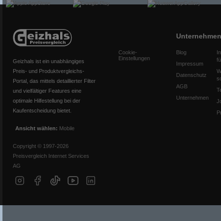
Unternehme
Cookie-
Blog
I
Einstellungen
f
Geizhals ist ein unabhängiges
Impressum
Preis- und Produktvergleichs-
W
Datenschutz
s
Portal, das mittels detaillierter Filter
AGB
T
und vielfältiger Features eine
Unternehmen
optimale Hilfestellung bei der
J
Kaufentscheidung bietet.
P
Ansicht wählen:
Mobile
Copyright © 1997-2026
Preisvergleich Internet Services
AG