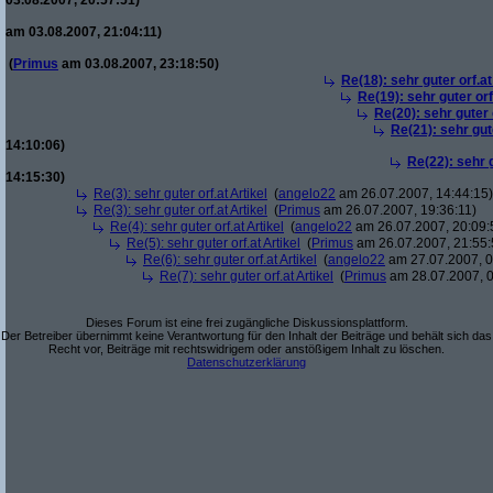
03.08.2007, 20:57:51)
am 03.08.2007, 21:04:11)
(
Primus
am 03.08.2007, 23:18:50)
Re(18): sehr guter orf.at
Re(19): sehr guter orf
Re(20): sehr guter o
Re(21): sehr gute
14:10:06)
Re(22): sehr g
14:15:30)
Re(3): sehr guter orf.at Artikel
(
angelo22
am 26.07.2007, 14:44:15)
Re(3): sehr guter orf.at Artikel
(
Primus
am 26.07.2007, 19:36:11)
Re(4): sehr guter orf.at Artikel
(
angelo22
am 26.07.2007, 20:09:
Re(5): sehr guter orf.at Artikel
(
Primus
am 26.07.2007, 21:55:
Re(6): sehr guter orf.at Artikel
(
angelo22
am 27.07.2007, 0
Re(7): sehr guter orf.at Artikel
(
Primus
am 28.07.2007, 0
Dieses Forum ist eine frei zugängliche Diskussionsplattform.
Der Betreiber übernimmt keine Verantwortung für den Inhalt der Beiträge und behält sich das
Recht vor, Beiträge mit rechtswidrigem oder anstößigem Inhalt zu löschen.
Datenschutzerklärung