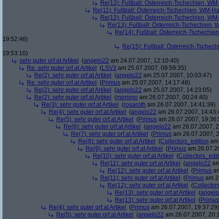
Re(12): Fußball: Österreich-Tschechien, WM
Re(11): Fußball: Österreich-Tschechien, WM-Ha
Re(12): Fußball: Österreich-Tschechien, WM
Re(13): Fußball: Österreich-Tschechien, 
Re(14): Fußball: Österreich-Tschechie
19:52:46)
Re(15): Fußball: Österreich-Tschec
19:53:10)
sehr guter orf.at Artikel
(
angelo22
am 24.07.2007, 12:10:40)
Re: sehr guter orf.at Artikel
(
LSV3
am 25.07.2007, 09:59:35)
Re(2): sehr guter orf.at Artikel
(
angelo22
am 25.07.2007, 10:03:47)
Re: sehr guter orf.at Artikel
(
Primus
am 25.07.2007, 14:17:48)
Re(2): sehr guter orf.at Artikel
(
angelo22
am 25.07.2007, 14:23:05)
Re(2): sehr guter orf.at Artikel
(
memmo
am 26.07.2007, 00:24:40)
Re(3): sehr guter orf.at Artikel
(
rosaroth
am 26.07.2007, 14:41:39)
Re(4): sehr guter orf.at Artikel
(
angelo22
am 26.07.2007, 14:43:
Re(5): sehr guter orf.at Artikel
(
Primus
am 26.07.2007, 19:36:
Re(6): sehr guter orf.at Artikel
(
angelo22
am 26.07.2007, 2
Re(7): sehr guter orf.at Artikel
(
Primus
am 26.07.2007, 2
Re(8): sehr guter orf.at Artikel
(
Collectors_edition
am 
Re(9): sehr guter orf.at Artikel
(
Primus
am 26.07.20
Re(10): sehr guter orf.at Artikel
(
Collectors_edit
Re(11): sehr guter orf.at Artikel
(
angelo22
am
Re(12): sehr guter orf.at Artikel
(
Primus
am
Re(11): sehr guter orf.at Artikel
(
Primus
am 28
Re(12): sehr guter orf.at Artikel
(
Collector
Re(13): sehr guter orf.at Artikel
(
angel
Re(13): sehr guter orf.at Artikel
(
Primus
Re(4): sehr guter orf.at Artikel
(
Primus
am 26.07.2007, 19:37:29
Re(5): sehr guter orf.at Artikel
(
angelo22
am 26.07.2007, 20:1