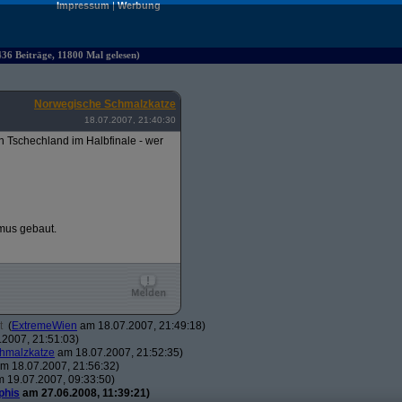
Impressum
|
Werbung
36 Beiträge, 11800 Mal gelesen)
Norwegische Schmalzkatze
18.07.2007, 21:40:30
n Tschechland im Halbfinale - wer
smus gebaut.
t
(
ExtremeWien
am 18.07.2007, 21:49:18)
2007, 21:51:03)
hmalzkatze
am 18.07.2007, 21:52:35)
m 18.07.2007, 21:56:32)
 19.07.2007, 09:33:50)
phis
am 27.06.2008, 11:39:21)