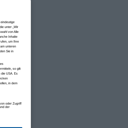
eindeutige
ie unter „Wir
wahl von Alle
anche Inhalte
rufen, um Ihre
n am unteren
den Sie in
nes
tteln, so gilt
n die USA. Es
wecken
ellen, in dem
von oder Zugriff
und der