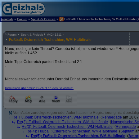
Geizhals
»
Forum
»
Sport & Freizeit
»
Fußball: Österreich-Tschechien, WM-Halbfinale (4
^
Forum
Sport & Freizeit
#
4241211
Fußball: Österreich-Tschechien, WM-Halbfinale
Nanu, noch gar kein Thread? Cordoba ist tot, mir sand wieder wer!! Heute gege
bleibt auf bis 1:45?
Mein Tipp: Österreich paniert Tschechland 2:1
-
---------
Nicht alles war schlecht unter Derrida! Er hat uns immerhin den Dekonstruktivi
Diskussion über mein Buch "Lob des Sexismus"
Vom Autor zurückgezogen oder Autor hat seine Registrierung nicht bestätig
Re: Fußball: Österreich-Tschechien, WM-Halbfinale
(
Rennegade
am 18.07.
Re(2): Fußball: Österreich-Tschechien, WM-Halbfinale
(
Norwegische Sc
Re(3): Fußball: Österreich-Tschechien, WM-Halbfinale
(
Rennegade
a
Re(4): Fußball: Österreich-Tschechien, WM-Halbfinale
(
Sajhtam
am
Re(5): Fußball: Österreich-Tschechien, WM-Halbfinale
(
Amor