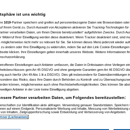
jhtam
am 27.06.2008, 11:50:49)
Amorphis
am 27.06.2008, 11:52:39)
t
(
substitute
am 18.07.2007, 22:10:29)
atsphäre ist uns wichtig
22:10:43)
007, 22:13:57)
ere
1019
-Partner speichern und greifen auf personenbezogene Daten wie Browserdaten oder 
2007, 22:15:27)
f Ihrem Gerät zu. Durch Auswahl von Akzeptieren aktivieren Sie Tracking-Technologien für d
18.07.2007, 22:15:59)
_edition
am 18.07.2007, 22:16:19)
artner verarbeiten Daten, um Ihnen Dienste bereitzustellen“ aufgeführten Zwecke. Durch Aus
tse
am 18.07.2007, 22:18:21)
 Widerruf Ihrer Einwilligung werden diese deaktiviert. Wenn Tracker deaktiviert sind, sind m
ctors_edition
am 18.07.2007, 22:18:55)
 möglicherweise nicht mehr so relevant für Sie. Sie können dieses Menü jederzeit wieder auf
abolo2000
am 03.08.2007, 20:18:09)
 zu ändern oder Ihre Einwilligung zu widerrufen, indem Sie auf den Link Cookie-Einstellunge
8.07.2007, 22:30:41)
eite klicken. Ihre Einstellungen gelten innerhalb unseres Website. Weitere Informationen fin
2007, 22:57:34)
nschutzerklärung.
, 22:42:43)
on
am 18.07.2007, 22:43:33)
etroffenen Einstellungen auch Anbieter umfassen, die Daten in Drittstaaten ohne Vorliegen ei
07.2007, 22:44:26)
itsbeschlusses gem Art 45 DSGVO und ohne geeignete Garantien gem Art 46 DSGVO übermi
_edition
am 18.07.2007, 22:46:29)
gung auch hierfür (Art 49 Abs 1 lit a DSGVO). Dies gilt insbesondere für Datenübermittlungen i
m 18.07.2007, 22:49:32)
esondere das Risiko, dass Ihre Daten durch Behörden zu Kontroll- und zu Überwachungsz
em_oaga_nick
am 18.07.2007, 22:51:44)
imus
am 18.07.2007, 22:57:37)
werden können, möglicherweise auch ohne Rechtsbehelfsmöglichkeiten. Dies können Sie abst
Brummsel
am 20.07.2007, 08:42:54)
eweiligen Anbieter in der Liste keine Einwilligung abgeben.
e
(
Primus
am 20.07.2007, 17:04:35)
inale
nsere Partner verarbeiten Daten, um Folgendes bereitzustellen:
(
Mike(AUT)
am 21.07.2007, 10:40:53)
lbfinale
(
Primus
am 22.07.2007, 13:34:20)
enschaften zur Identifikation aktiv abfragen. Verwendung genauer Standortdaten. Speichern 
-Halbfinale
(
Mike(AUT)
am 22.07.2007, 20:13:01)
ionen auf einem Endgerät. Personalisierte Werbung und Inhalte, Messung von Werbeleistung 
ctors_edition
am 18.07.2007, 22:55:16)
von Inhalten, Zielgruppenforschung sowie Entwicklung und Verbesserung von Angeboten.
imus
am 18.07.2007, 22:58:10)
rtner (Lieferanten)
l
am 18.07.2007, 22:59:57)
imus
am 18.07.2007, 23:02:16)
.07.2007, 09:21:14)