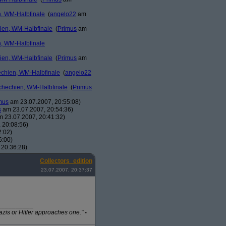
n, WM-Halbfinale
(
angelo22
am
hien, WM-Halbfinale
(
Primus
am
n, WM-Halbfinale
hien, WM-Halbfinale
(
Primus
am
hechien, WM-Halbfinale
(
angelo22
schechien, WM-Halbfinale
(
Primus
mus
am 23.07.2007, 20:55:08)
s
am 23.07.2007, 20:54:36)
 23.07.2007, 20:41:32)
 20:08:56)
2:02)
6:00)
 20:36:28)
Collectors_edition
23.07.2007, 20:37:37
__________
azis or Hitler approaches one."
-