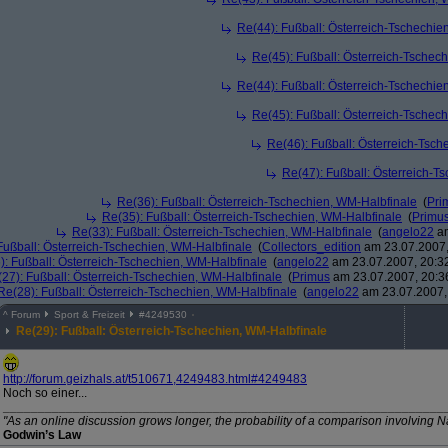
Re(44): Fußball: Österreich-Tschechie
Re(45): Fußball: Österreich-Tschec
Re(44): Fußball: Österreich-Tschechie
Re(45): Fußball: Österreich-Tschec
Re(46): Fußball: Österreich-Tsc
Re(47): Fußball: Österreich-T
Re(36): Fußball: Österreich-Tschechien, WM-Halbfinale
(
Pri
Re(35): Fußball: Österreich-Tschechien, WM-Halbfinale
(
Primu
Re(33): Fußball: Österreich-Tschechien, WM-Halbfinale
(
angelo22
am
Fußball: Österreich-Tschechien, WM-Halbfinale
(
Collectors_edition
am 23.07.2007,
): Fußball: Österreich-Tschechien, WM-Halbfinale
(
angelo22
am 23.07.2007, 20:3
27): Fußball: Österreich-Tschechien, WM-Halbfinale
(
Primus
am 23.07.2007, 20:3
Re(28): Fußball: Österreich-Tschechien, WM-Halbfinale
(
angelo22
am 23.07.2007,
^
Forum
Sport & Freizeit
#
4249530
Re(29): Fußball: Österreich-Tschechien, WM-Halbfinale
http:/
/
forum.geizhals.at/
t510671,4249483.html#4249483
Noch so einer...
_______________________________________________________________
"As an online discussion grows longer, the probability of a comparison involving N
Godwin’s Law