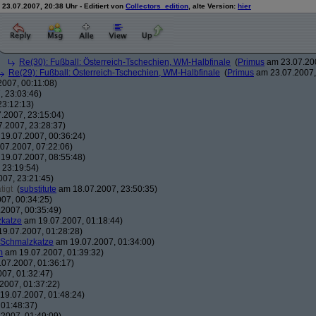
23.07.2007, 20:38 Uhr - Editiert von
Collectors_edition
, alte Version:
hier
Re(30): Fußball: Österreich-Tschechien, WM-Halbfinale
(
Primus
am 23.07.200
Re(29): Fußball: Österreich-Tschechien, WM-Halbfinale
(
Primus
am 23.07.2007,
007, 00:11:08)
 23:03:46)
23:12:13)
.2007, 23:15:04)
.2007, 23:28:37)
19.07.2007, 00:36:24)
07.2007, 07:22:06)
19.07.2007, 08:55:48)
 23:19:54)
07, 23:21:45)
tigt
(
substitute
am 18.07.2007, 23:50:35)
07, 00:34:25)
2007, 00:35:49)
katze
am 19.07.2007, 01:18:44)
9.07.2007, 01:28:28)
 Schmalzkatze
am 19.07.2007, 01:34:00)
m
am 19.07.2007, 01:39:32)
07.2007, 01:36:17)
07, 01:32:47)
2007, 01:37:22)
19.07.2007, 01:48:24)
01:48:37)