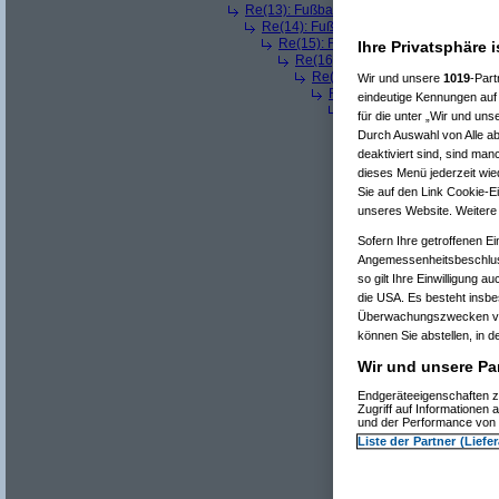
Re(13): Fußball: Österreich-Tschechien, 
Re(14): Fußball: Österreich-Tschechie
Re(15): Fußball: Österreich-Tschec
Ihre Privatsphäre i
Re(16): Fußball: Österreich-Tsch
Re(17): Fußball: Österreich-T
Wir und unsere
1019
-Part
Re(18): Fußball: Österreich
eindeutige Kennungen auf 
Re(19): Fußball: Österre
für die unter „Wir und un
Re(20): Fußball: Öste
Durch Auswahl von Alle ab
Re(21): Fußball: Ös
deaktiviert sind, sind man
Re(22): Fußball:
dieses Menü jederzeit wied
Re(23): Fußba
Sie auf den Link Cookie-Ei
Re(24): Fuß
Re(25): 
unseres Website. Weitere 
Re(26
Sofern Ihre getroffenen Ei
Re(
Angemessenheitsbeschlus
so gilt Ihre Einwilligung a
die USA. Es besteht insbe
Überwachungszwecken ver
können Sie abstellen, in d
Wir und unsere Par
Re(20): Fußball: Öste
Re(21): Fußball: Ös
Endgeräteeigenschaften zu
Zugriff auf Informationen
Re(22): Fußball:
und der Performance von 
Re(23): Fußba
Liste der Partner (Liefe
Re(24): Fuß
Re(25): 
Re(26
Re(