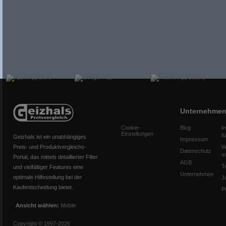
Unternehme
Cookie-
Blog
I
Einstellungen
f
Geizhals ist ein unabhängiges
Impressum
Preis- und Produktvergleichs-
W
Datenschutz
s
Portal, das mittels detaillierter Filter
AGB
T
und vielfältiger Features eine
Unternehmen
optimale Hilfestellung bei der
J
Kaufentscheidung bietet.
P
Ansicht wählen:
Mobile
Copyright © 1997-2026