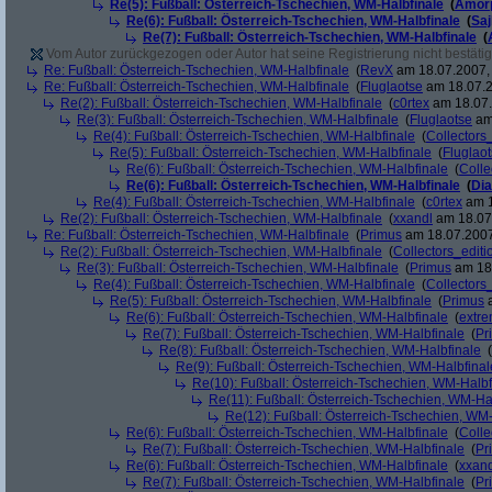
Re(5): Fußball: Österreich-Tschechien, WM-Halbfinale
(
Amor
Re(6): Fußball: Österreich-Tschechien, WM-Halbfinale
(
Sa
Re(7): Fußball: Österreich-Tschechien, WM-Halbfinale
(
Vom Autor zurückgezogen oder Autor hat seine Registrierung nicht bestätig
Re: Fußball: Österreich-Tschechien, WM-Halbfinale
(
RevX
am 18.07.2007, 
Re: Fußball: Österreich-Tschechien, WM-Halbfinale
(
Fluglaotse
am 18.07.2
Re(2): Fußball: Österreich-Tschechien, WM-Halbfinale
(
c0rtex
am 18.07.
Re(3): Fußball: Österreich-Tschechien, WM-Halbfinale
(
Fluglaotse
am 
Re(4): Fußball: Österreich-Tschechien, WM-Halbfinale
(
Collectors
Re(5): Fußball: Österreich-Tschechien, WM-Halbfinale
(
Fluglao
Re(6): Fußball: Österreich-Tschechien, WM-Halbfinale
(
Colle
Re(6): Fußball: Österreich-Tschechien, WM-Halbfinale
(
Di
Re(4): Fußball: Österreich-Tschechien, WM-Halbfinale
(
c0rtex
am 1
Re(2): Fußball: Österreich-Tschechien, WM-Halbfinale
(
xxandl
am 18.07.
Re: Fußball: Österreich-Tschechien, WM-Halbfinale
(
Primus
am 18.07.2007
Re(2): Fußball: Österreich-Tschechien, WM-Halbfinale
(
Collectors_editi
Re(3): Fußball: Österreich-Tschechien, WM-Halbfinale
(
Primus
am 18.
Re(4): Fußball: Österreich-Tschechien, WM-Halbfinale
(
Collectors
Re(5): Fußball: Österreich-Tschechien, WM-Halbfinale
(
Primus
a
Re(6): Fußball: Österreich-Tschechien, WM-Halbfinale
(
extr
Re(7): Fußball: Österreich-Tschechien, WM-Halbfinale
(
Pr
Re(8): Fußball: Österreich-Tschechien, WM-Halbfinale
(
Re(9): Fußball: Österreich-Tschechien, WM-Halbfinal
Re(10): Fußball: Österreich-Tschechien, WM-Halbf
Re(11): Fußball: Österreich-Tschechien, WM-Ha
Re(12): Fußball: Österreich-Tschechien, WM
Re(6): Fußball: Österreich-Tschechien, WM-Halbfinale
(
Colle
Re(7): Fußball: Österreich-Tschechien, WM-Halbfinale
(
Pr
Re(6): Fußball: Österreich-Tschechien, WM-Halbfinale
(
xxand
Re(7): Fußball: Österreich-Tschechien, WM-Halbfinale
(
Pr