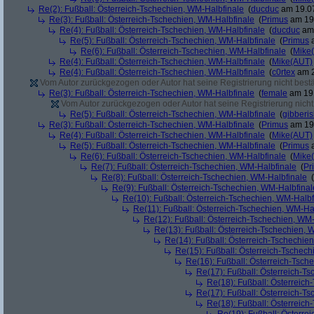
Re(2): Fußball: Österreich-Tschechien, WM-Halbfinale
(
ducduc
am 19.07
Re(3): Fußball: Österreich-Tschechien, WM-Halbfinale
(
Primus
am 19.
Re(4): Fußball: Österreich-Tschechien, WM-Halbfinale
(
ducduc
am 
Re(5): Fußball: Österreich-Tschechien, WM-Halbfinale
(
Primus
a
Re(6): Fußball: Österreich-Tschechien, WM-Halbfinale
(
Mike
Re(4): Fußball: Österreich-Tschechien, WM-Halbfinale
(
Mike(AUT)
Re(4): Fußball: Österreich-Tschechien, WM-Halbfinale
(
c0rtex
am 2
Vom Autor zurückgezogen oder Autor hat seine Registrierung nicht bestä
Re(3): Fußball: Österreich-Tschechien, WM-Halbfinale
(
female
am 19.
Vom Autor zurückgezogen oder Autor hat seine Registrierung nicht 
Re(5): Fußball: Österreich-Tschechien, WM-Halbfinale
(
gibberi
Re(3): Fußball: Österreich-Tschechien, WM-Halbfinale
(
Primus
am 19.
Re(4): Fußball: Österreich-Tschechien, WM-Halbfinale
(
Mike(AUT)
Re(5): Fußball: Österreich-Tschechien, WM-Halbfinale
(
Primus
a
Re(6): Fußball: Österreich-Tschechien, WM-Halbfinale
(
Mike
Re(7): Fußball: Österreich-Tschechien, WM-Halbfinale
(
Pr
Re(8): Fußball: Österreich-Tschechien, WM-Halbfinale
(
Re(9): Fußball: Österreich-Tschechien, WM-Halbfinal
Re(10): Fußball: Österreich-Tschechien, WM-Halbf
Re(11): Fußball: Österreich-Tschechien, WM-Ha
Re(12): Fußball: Österreich-Tschechien, WM
Re(13): Fußball: Österreich-Tschechien, 
Re(14): Fußball: Österreich-Tschechie
Re(15): Fußball: Österreich-Tschec
Re(16): Fußball: Österreich-Tsch
Re(17): Fußball: Österreich-T
Re(18): Fußball: Österreich
Re(17): Fußball: Österreich-T
Re(18): Fußball: Österreich