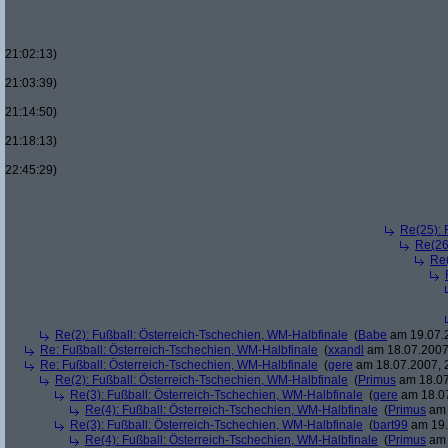
21:02:13)
21:03:39)
21:14:50)
21:18:13)
22:45:29)
Re(25): 
Re(26
Re(
Re(2): Fußball: Österreich-Tschechien, WM-Halbfinale
(
Babe
am 19.07.2
Re: Fußball: Österreich-Tschechien, WM-Halbfinale
(
xxandl
am 18.07.2007,
Re: Fußball: Österreich-Tschechien, WM-Halbfinale
(
gere
am 18.07.2007, 
Re(2): Fußball: Österreich-Tschechien, WM-Halbfinale
(
Primus
am 18.07
Re(3): Fußball: Österreich-Tschechien, WM-Halbfinale
(
gere
am 18.07
Re(4): Fußball: Österreich-Tschechien, WM-Halbfinale
(
Primus
am 
Re(3): Fußball: Österreich-Tschechien, WM-Halbfinale
(
bart99
am 19.
Re(4): Fußball: Österreich-Tschechien, WM-Halbfinale
(
Primus
am 