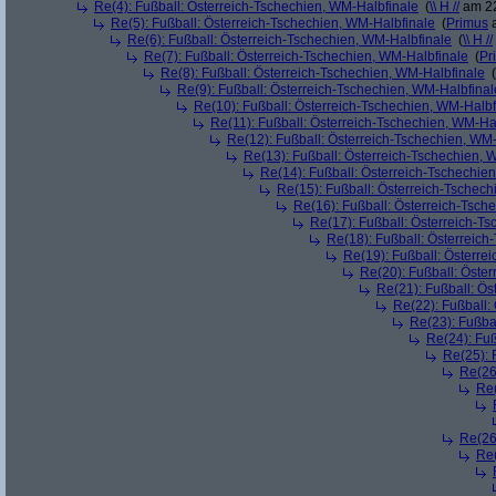
Re(4): Fußball: Österreich-Tschechien, WM-Halbfinale
(
\\ H //
am 22
Re(5): Fußball: Österreich-Tschechien, WM-Halbfinale
(
Primus
a
Re(6): Fußball: Österreich-Tschechien, WM-Halbfinale
(
\\ H //
Re(7): Fußball: Österreich-Tschechien, WM-Halbfinale
(
Pr
Re(8): Fußball: Österreich-Tschechien, WM-Halbfinale
(
Re(9): Fußball: Österreich-Tschechien, WM-Halbfinal
Re(10): Fußball: Österreich-Tschechien, WM-Halbf
Re(11): Fußball: Österreich-Tschechien, WM-Ha
Re(12): Fußball: Österreich-Tschechien, WM
Re(13): Fußball: Österreich-Tschechien, 
Re(14): Fußball: Österreich-Tschechie
Re(15): Fußball: Österreich-Tschec
Re(16): Fußball: Österreich-Tsch
Re(17): Fußball: Österreich-T
Re(18): Fußball: Österreich
Re(19): Fußball: Österre
Re(20): Fußball: Öste
Re(21): Fußball: Ös
Re(22): Fußball:
Re(23): Fußba
Re(24): Fuß
Re(25): 
Re(26
Re(
Re(26
Re(