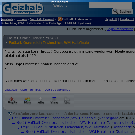
Impressum
|
Werbung
Geizhals
»
Forum
»
Sport & Freizeit
»
Fußball: Österreich-
Top-100
|
Fresh-100
Tschechien, WM-Halbfinale (436 Beiträge, 11848 Mal gelesen)
Du bist nicht angemeldet. [
Login/Registrieren
]
^
Forum
Sport & Freizeit
#
4241211
Fußball: Österreich-Tschechien, WM-Halbfinale
Nanu, noch gar kein Thread? Cordoba ist tot, mir sand wieder wer!! Heute gege
bleibt auf bis 1:45?
Mein Tipp: Österreich paniert Tschechland 2:1
-
---------
Nicht alles war schlecht unter Derrida! Er hat uns immerhin den Dekonstruktivi
Diskussion über mein Buch "Lob des Sexismus"
Vom Autor zurückgezogen oder Autor hat seine Registrierung nicht bestätig
Re: Fußball: Österreich-Tschechien, WM-Halbfinale
(
Rennegade
am 18.07.
Re(2): Fußball: Österreich-Tschechien, WM-Halbfinale
(
Norwegische Sc
Re(3): Fußball: Österreich-Tschechien, WM-Halbfinale
(
Rennegade
a
Re(4): Fußball: Österreich-Tschechien, WM-Halbfinale
(
Sajhtam
am