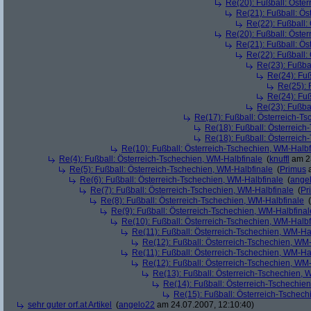
Re(20): Fußball: Öste
Re(21): Fußball: Ös
Re(22): Fußball:
Re(20): Fußball: Öste
Re(21): Fußball: Ös
Re(22): Fußball:
Re(23): Fußba
Re(24): Fuß
Re(25): 
Re(24): Fuß
Re(23): Fußba
Re(17): Fußball: Österreich-T
Re(18): Fußball: Österreich
Re(18): Fußball: Österreich
Re(10): Fußball: Österreich-Tschechien, WM-Halbf
Re(4): Fußball: Österreich-Tschechien, WM-Halbfinale
(
knuffl
am 23
Re(5): Fußball: Österreich-Tschechien, WM-Halbfinale
(
Primus
a
Re(6): Fußball: Österreich-Tschechien, WM-Halbfinale
(
ange
Re(7): Fußball: Österreich-Tschechien, WM-Halbfinale
(
Pr
Re(8): Fußball: Österreich-Tschechien, WM-Halbfinale
(
Re(9): Fußball: Österreich-Tschechien, WM-Halbfinal
Re(10): Fußball: Österreich-Tschechien, WM-Halbf
Re(11): Fußball: Österreich-Tschechien, WM-Ha
Re(12): Fußball: Österreich-Tschechien, WM
Re(11): Fußball: Österreich-Tschechien, WM-Ha
Re(12): Fußball: Österreich-Tschechien, WM
Re(13): Fußball: Österreich-Tschechien, 
Re(14): Fußball: Österreich-Tschechie
Re(15): Fußball: Österreich-Tschec
sehr guter orf.at Artikel
(
angelo22
am 24.07.2007, 12:10:40)