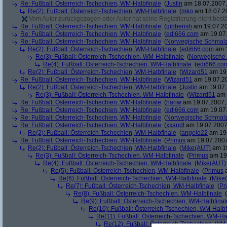
Re: Fußball: Österreich-Tschechien, WM-Halbfinale
(
Justin
am 18.07.2007,
Re(2): Fußball: Österreich-Tschechien, WM-Halbfinale
(
mko
am 18.07.20
Vom Autor zurückgezogen oder Autor hat seine Registrierung nicht bestä
Re: Fußball: Österreich-Tschechien, WM-Halbfinale
(
gibberish
am 19.07.20
Re: Fußball: Österreich-Tschechien, WM-Halbfinale
(
edi666.com
am 19.07.
Re: Fußball: Österreich-Tschechien, WM-Halbfinale
(
Norwegische Schmalz
Re(2): Fußball: Österreich-Tschechien, WM-Halbfinale
(
edi666.com
am 1
Re(3): Fußball: Österreich-Tschechien, WM-Halbfinale
(
Norwegische
Re(4): Fußball: Österreich-Tschechien, WM-Halbfinale
(
edi666.co
Re(2): Fußball: Österreich-Tschechien, WM-Halbfinale
(
Wizard51
am 19.
Re: Fußball: Österreich-Tschechien, WM-Halbfinale
(
Wizard51
am 19.07.20
Re(2): Fußball: Österreich-Tschechien, WM-Halbfinale
(
Justin
am 19.07.
Re(3): Fußball: Österreich-Tschechien, WM-Halbfinale
(
Wizard51
am 
Re: Fußball: Österreich-Tschechien, WM-Halbfinale
(
hariw
am 19.07.2007, 
Re: Fußball: Österreich-Tschechien, WM-Halbfinale
(
edi666.com
am 19.07.
Re: Fußball: Österreich-Tschechien, WM-Halbfinale
(
Norwegische Schmalz
Re: Fußball: Österreich-Tschechien, WM-Halbfinale
(
xxandl
am 19.07.2007,
Re(2): Fußball: Österreich-Tschechien, WM-Halbfinale
(
angelo22
am 19.
Re: Fußball: Österreich-Tschechien, WM-Halbfinale
(
Primus
am 19.07.2007
Re(2): Fußball: Österreich-Tschechien, WM-Halbfinale
(
Mike(AUT)
am 19
Re(3): Fußball: Österreich-Tschechien, WM-Halbfinale
(
Primus
am 19.
Re(4): Fußball: Österreich-Tschechien, WM-Halbfinale
(
Mike(AUT)
Re(5): Fußball: Österreich-Tschechien, WM-Halbfinale
(
Primus
a
Re(6): Fußball: Österreich-Tschechien, WM-Halbfinale
(
Mike
Re(7): Fußball: Österreich-Tschechien, WM-Halbfinale
(
Pr
Re(8): Fußball: Österreich-Tschechien, WM-Halbfinale
(
Re(9): Fußball: Österreich-Tschechien, WM-Halbfinal
Re(10): Fußball: Österreich-Tschechien, WM-Halbf
Re(11): Fußball: Österreich-Tschechien, WM-Ha
Re(12): Fußball: Österreich-Tschechien, WM