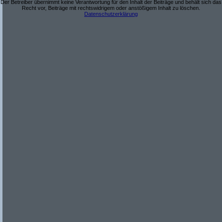
Der Betreiber übernimmt keine Verantwortung für den Inhalt der Beiträge und behält sich das
Recht vor, Beiträge mit rechtswidrigem oder anstößigem Inhalt zu löschen.
Datenschutzerklärung