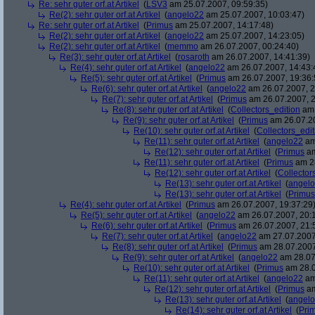
Re: sehr guter orf.at Artikel
(
LSV3
am 25.07.2007, 09:59:35)
Re(2): sehr guter orf.at Artikel
(
angelo22
am 25.07.2007, 10:03:47)
Re: sehr guter orf.at Artikel
(
Primus
am 25.07.2007, 14:17:48)
Re(2): sehr guter orf.at Artikel
(
angelo22
am 25.07.2007, 14:23:05)
Re(2): sehr guter orf.at Artikel
(
memmo
am 26.07.2007, 00:24:40)
Re(3): sehr guter orf.at Artikel
(
rosaroth
am 26.07.2007, 14:41:39)
Re(4): sehr guter orf.at Artikel
(
angelo22
am 26.07.2007, 14:43:
Re(5): sehr guter orf.at Artikel
(
Primus
am 26.07.2007, 19:36:
Re(6): sehr guter orf.at Artikel
(
angelo22
am 26.07.2007, 2
Re(7): sehr guter orf.at Artikel
(
Primus
am 26.07.2007, 2
Re(8): sehr guter orf.at Artikel
(
Collectors_edition
am 
Re(9): sehr guter orf.at Artikel
(
Primus
am 26.07.20
Re(10): sehr guter orf.at Artikel
(
Collectors_edit
Re(11): sehr guter orf.at Artikel
(
angelo22
am
Re(12): sehr guter orf.at Artikel
(
Primus
am
Re(11): sehr guter orf.at Artikel
(
Primus
am 28
Re(12): sehr guter orf.at Artikel
(
Collector
Re(13): sehr guter orf.at Artikel
(
angel
Re(13): sehr guter orf.at Artikel
(
Primus
Re(4): sehr guter orf.at Artikel
(
Primus
am 26.07.2007, 19:37:29
Re(5): sehr guter orf.at Artikel
(
angelo22
am 26.07.2007, 20:1
Re(6): sehr guter orf.at Artikel
(
Primus
am 26.07.2007, 21:
Re(7): sehr guter orf.at Artikel
(
angelo22
am 27.07.2007
Re(8): sehr guter orf.at Artikel
(
Primus
am 28.07.2007
Re(9): sehr guter orf.at Artikel
(
angelo22
am 28.07
Re(10): sehr guter orf.at Artikel
(
Primus
am 28.0
Re(11): sehr guter orf.at Artikel
(
angelo22
am
Re(12): sehr guter orf.at Artikel
(
Primus
am
Re(13): sehr guter orf.at Artikel
(
angel
Re(14): sehr guter orf.at Artikel
(
Pri