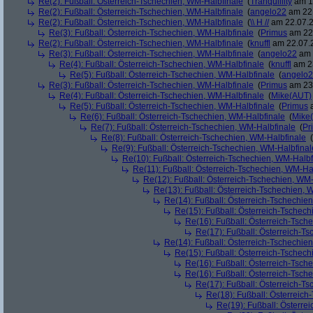
Re(2): Fußball: Österreich-Tschechien, WM-Halbfinale
(
Tranquillity
am 19
Re(2): Fußball: Österreich-Tschechien, WM-Halbfinale
(
angelo22
am 22.
Re(2): Fußball: Österreich-Tschechien, WM-Halbfinale
(
\\ H //
am 22.07.2
Re(3): Fußball: Österreich-Tschechien, WM-Halbfinale
(
Primus
am 22.
Re(2): Fußball: Österreich-Tschechien, WM-Halbfinale
(
knuffl
am 22.07.2
Re(3): Fußball: Österreich-Tschechien, WM-Halbfinale
(
angelo22
am 
Re(4): Fußball: Österreich-Tschechien, WM-Halbfinale
(
knuffl
am 23
Re(5): Fußball: Österreich-Tschechien, WM-Halbfinale
(
angelo
Re(3): Fußball: Österreich-Tschechien, WM-Halbfinale
(
Primus
am 23.
Re(4): Fußball: Österreich-Tschechien, WM-Halbfinale
(
Mike(AUT)
Re(5): Fußball: Österreich-Tschechien, WM-Halbfinale
(
Primus
a
Re(6): Fußball: Österreich-Tschechien, WM-Halbfinale
(
Mike
Re(7): Fußball: Österreich-Tschechien, WM-Halbfinale
(
Pr
Re(8): Fußball: Österreich-Tschechien, WM-Halbfinale
(
Re(9): Fußball: Österreich-Tschechien, WM-Halbfinal
Re(10): Fußball: Österreich-Tschechien, WM-Halbf
Re(11): Fußball: Österreich-Tschechien, WM-Ha
Re(12): Fußball: Österreich-Tschechien, WM
Re(13): Fußball: Österreich-Tschechien, 
Re(14): Fußball: Österreich-Tschechie
Re(15): Fußball: Österreich-Tschec
Re(16): Fußball: Österreich-Tsch
Re(17): Fußball: Österreich-T
Re(14): Fußball: Österreich-Tschechie
Re(15): Fußball: Österreich-Tschec
Re(16): Fußball: Österreich-Tsch
Re(16): Fußball: Österreich-Tsch
Re(17): Fußball: Österreich-T
Re(18): Fußball: Österreich
Re(19): Fußball: Österre