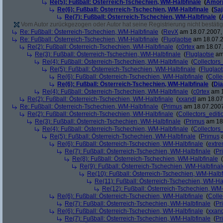
Re(5): Fußball: Österreich-Tschechien, WM-Halbfinale
(
Amor
Re(6): Fußball: Österreich-Tschechien, WM-Halbfinale
(
Sa
Re(7): Fußball: Österreich-Tschechien, WM-Halbfinale
(
Vom Autor zurückgezogen oder Autor hat seine Registrierung nicht bestätig
Re: Fußball: Österreich-Tschechien, WM-Halbfinale
(
RevX
am 18.07.2007, 
Re: Fußball: Österreich-Tschechien, WM-Halbfinale
(
Fluglaotse
am 18.07.2
Re(2): Fußball: Österreich-Tschechien, WM-Halbfinale
(
c0rtex
am 18.07.
Re(3): Fußball: Österreich-Tschechien, WM-Halbfinale
(
Fluglaotse
am 
Re(4): Fußball: Österreich-Tschechien, WM-Halbfinale
(
Collectors
Re(5): Fußball: Österreich-Tschechien, WM-Halbfinale
(
Fluglao
Re(6): Fußball: Österreich-Tschechien, WM-Halbfinale
(
Colle
Re(6): Fußball: Österreich-Tschechien, WM-Halbfinale
(
Di
Re(4): Fußball: Österreich-Tschechien, WM-Halbfinale
(
c0rtex
am 1
Re(2): Fußball: Österreich-Tschechien, WM-Halbfinale
(
xxandl
am 18.07.
Re: Fußball: Österreich-Tschechien, WM-Halbfinale
(
Primus
am 18.07.2007
Re(2): Fußball: Österreich-Tschechien, WM-Halbfinale
(
Collectors_editi
Re(3): Fußball: Österreich-Tschechien, WM-Halbfinale
(
Primus
am 18.
Re(4): Fußball: Österreich-Tschechien, WM-Halbfinale
(
Collectors
Re(5): Fußball: Österreich-Tschechien, WM-Halbfinale
(
Primus
a
Re(6): Fußball: Österreich-Tschechien, WM-Halbfinale
(
extr
Re(7): Fußball: Österreich-Tschechien, WM-Halbfinale
(
Pr
Re(8): Fußball: Österreich-Tschechien, WM-Halbfinale
(
Re(9): Fußball: Österreich-Tschechien, WM-Halbfinal
Re(10): Fußball: Österreich-Tschechien, WM-Halbf
Re(11): Fußball: Österreich-Tschechien, WM-Ha
Re(12): Fußball: Österreich-Tschechien, WM
Re(6): Fußball: Österreich-Tschechien, WM-Halbfinale
(
Colle
Re(7): Fußball: Österreich-Tschechien, WM-Halbfinale
(
Pr
Re(6): Fußball: Österreich-Tschechien, WM-Halbfinale
(
xxand
Re(7): Fußball: Österreich-Tschechien, WM-Halbfinale
(
Pr