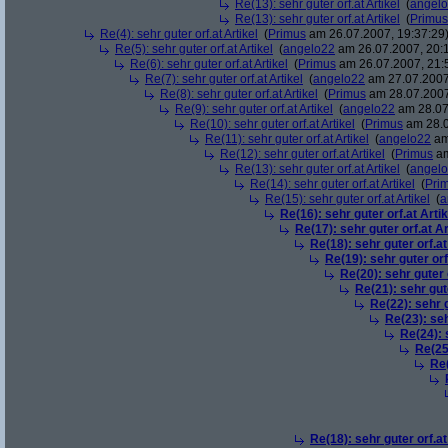
Re(13): sehr guter orf.at Artikel
(
angel
Re(13): sehr guter orf.at Artikel
(
Primus
Re(4): sehr guter orf.at Artikel
(
Primus
am 26.07.2007, 19:37:29
Re(5): sehr guter orf.at Artikel
(
angelo22
am 26.07.2007, 20:1
Re(6): sehr guter orf.at Artikel
(
Primus
am 26.07.2007, 21:
Re(7): sehr guter orf.at Artikel
(
angelo22
am 27.07.2007
Re(8): sehr guter orf.at Artikel
(
Primus
am 28.07.2007
Re(9): sehr guter orf.at Artikel
(
angelo22
am 28.07
Re(10): sehr guter orf.at Artikel
(
Primus
am 28.0
Re(11): sehr guter orf.at Artikel
(
angelo22
am
Re(12): sehr guter orf.at Artikel
(
Primus
am
Re(13): sehr guter orf.at Artikel
(
angel
Re(14): sehr guter orf.at Artikel
(
Pri
Re(15): sehr guter orf.at Artikel
(
a
Re(16): sehr guter orf.at Artik
Re(17): sehr guter orf.at Ar
Re(18): sehr guter orf.at
Re(19): sehr guter orf
Re(20): sehr guter o
Re(21): sehr gute
Re(22): sehr g
Re(23): seh
Re(24): 
Re(25)
Re(
Re(18): sehr guter orf.at