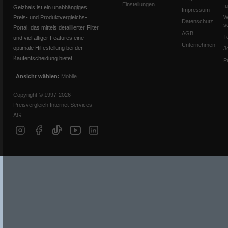
Einstellungen
f
Geizhals ist ein unabhängiges
Impressum
Preis- und Produktvergleichs-
W
Datenschutz
s
Portal, das mittels detaillierter Filter
AGB
T
und vielfältiger Features eine
Unternehmen
optimale Hilfestellung bei der
J
Kaufentscheidung bietet.
P
Ansicht wählen:
Mobile
Copyright © 1997-2026
Preisvergleich Internet Services
AG