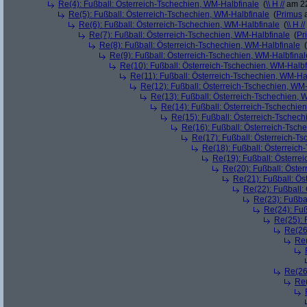
Re(4): Fußball: Österreich-Tschechien, WM-Halbfinale
(
\\ H //
am 22
Re(5): Fußball: Österreich-Tschechien, WM-Halbfinale
(
Primus
a
Re(6): Fußball: Österreich-Tschechien, WM-Halbfinale
(
\\ H //
Re(7): Fußball: Österreich-Tschechien, WM-Halbfinale
(
Pr
Re(8): Fußball: Österreich-Tschechien, WM-Halbfinale
(
Re(9): Fußball: Österreich-Tschechien, WM-Halbfinal
Re(10): Fußball: Österreich-Tschechien, WM-Halbf
Re(11): Fußball: Österreich-Tschechien, WM-Ha
Re(12): Fußball: Österreich-Tschechien, WM
Re(13): Fußball: Österreich-Tschechien, 
Re(14): Fußball: Österreich-Tschechie
Re(15): Fußball: Österreich-Tschec
Re(16): Fußball: Österreich-Tsch
Re(17): Fußball: Österreich-T
Re(18): Fußball: Österreich
Re(19): Fußball: Österre
Re(20): Fußball: Öste
Re(21): Fußball: Ös
Re(22): Fußball:
Re(23): Fußba
Re(24): Fuß
Re(25): 
Re(26
Re(
Re(26
Re(