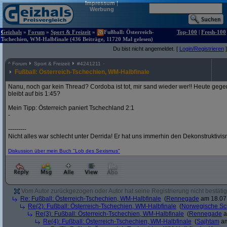
Impressum
|
Werbung
Geizhals
»
Forum
»
Sport & Freizeit
»
Fußball: Österreich-
Top-100
|
Fresh-100
Tschechien, WM-Halbfinale (436 Beiträge, 11720 Mal gelesen)
Du bist nicht angemeldet. [
Login/Registrieren
]
^
Forum
Sport & Freizeit
#
4241211
Fußball: Österreich-Tschechien, WM-Halbfinale
Nanu, noch gar kein Thread? Cordoba ist tot, mir sand wieder wer!! Heute gege
bleibt auf bis 1:45?
Mein Tipp: Österreich paniert Tschechland 2:1
-
---------
Nicht alles war schlecht unter Derrida! Er hat uns immerhin den Dekonstruktivi
Diskussion über mein Buch "Lob des Sexismus"
Vom Autor zurückgezogen oder Autor hat seine Registrierung nicht bestätig
Re: Fußball: Österreich-Tschechien, WM-Halbfinale
(
Rennegade
am 18.07.
Re(2): Fußball: Österreich-Tschechien, WM-Halbfinale
(
Norwegische Sc
Re(3): Fußball: Österreich-Tschechien, WM-Halbfinale
(
Rennegade
a
Re(4): Fußball: Österreich-Tschechien, WM-Halbfinale
(
Sajhtam
am