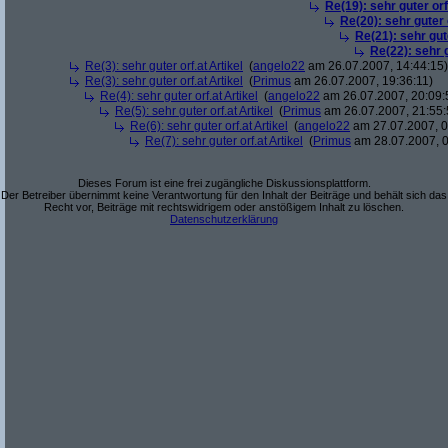
Re(19): sehr guter orf
Re(20): sehr guter o
Re(21): sehr gute
Re(22): sehr g
Re(3): sehr guter orf.at Artikel
(
angelo22
am 26.07.2007, 14:44:15)
Re(3): sehr guter orf.at Artikel
(
Primus
am 26.07.2007, 19:36:11)
Re(4): sehr guter orf.at Artikel
(
angelo22
am 26.07.2007, 20:09:
Re(5): sehr guter orf.at Artikel
(
Primus
am 26.07.2007, 21:55:
Re(6): sehr guter orf.at Artikel
(
angelo22
am 27.07.2007, 0
Re(7): sehr guter orf.at Artikel
(
Primus
am 28.07.2007, 0
Dieses Forum ist eine frei zugängliche Diskussionsplattform.
Der Betreiber übernimmt keine Verantwortung für den Inhalt der Beiträge und behält sich das
Recht vor, Beiträge mit rechtswidrigem oder anstößigem Inhalt zu löschen.
Datenschutzerklärung