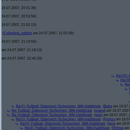
24.07.2007, 20:41:36)
24.07.2007, 20:53:56)
24.07.2007, 21:02:13)
(
Collectors_edition
am 24.07.2007, 21:03:39)
24.07.2007, 21:14:50)
am 24.07.2007, 21:18:13)
am 24.07.2007, 22:45:29)
Re(25): 
Re(26
Re(
Re(2): Fußball: Österreich-Tschechien, WM-Halbfinale
(
Babe
am 19.07.2
Re: Fußball: Österreich-Tschechien, WM-Halbfinale
(
xxandl
am 18.07.2007,
Re: Fußball: Österreich-Tschechien, WM-Halbfinale
(
gere
am 18.07.2007, 
Re(2): Fußball: Österreich-Tschechien, WM-Halbfinale
(
Primus
am 18.07
Re(3): Fußball: Österreich-Tschechien, WM-Halbfinale
(
gere
am 18.07
Re(4): Fußball: Österreich-Tschechien, WM-Halbfinale
(
Primus
am 