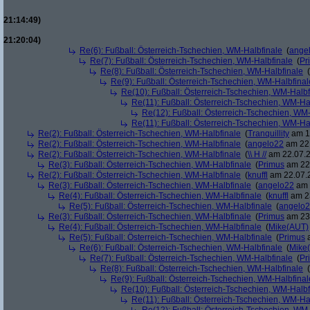
21:14:49)
21:20:04)
Re(6): Fußball: Österreich-Tschechien, WM-Halbfinale
(
ange
Re(7): Fußball: Österreich-Tschechien, WM-Halbfinale
(
Pr
Re(8): Fußball: Österreich-Tschechien, WM-Halbfinale
(
Re(9): Fußball: Österreich-Tschechien, WM-Halbfinal
Re(10): Fußball: Österreich-Tschechien, WM-Halbf
Re(11): Fußball: Österreich-Tschechien, WM-Ha
Re(12): Fußball: Österreich-Tschechien, WM
Re(11): Fußball: Österreich-Tschechien, WM-Ha
Re(2): Fußball: Österreich-Tschechien, WM-Halbfinale
(
Tranquillity
am 19
Re(2): Fußball: Österreich-Tschechien, WM-Halbfinale
(
angelo22
am 22.
Re(2): Fußball: Österreich-Tschechien, WM-Halbfinale
(
\\ H //
am 22.07.2
Re(3): Fußball: Österreich-Tschechien, WM-Halbfinale
(
Primus
am 22.
Re(2): Fußball: Österreich-Tschechien, WM-Halbfinale
(
knuffl
am 22.07.2
Re(3): Fußball: Österreich-Tschechien, WM-Halbfinale
(
angelo22
am 
Re(4): Fußball: Österreich-Tschechien, WM-Halbfinale
(
knuffl
am 23
Re(5): Fußball: Österreich-Tschechien, WM-Halbfinale
(
angelo
Re(3): Fußball: Österreich-Tschechien, WM-Halbfinale
(
Primus
am 23.
Re(4): Fußball: Österreich-Tschechien, WM-Halbfinale
(
Mike(AUT)
Re(5): Fußball: Österreich-Tschechien, WM-Halbfinale
(
Primus
a
Re(6): Fußball: Österreich-Tschechien, WM-Halbfinale
(
Mike
Re(7): Fußball: Österreich-Tschechien, WM-Halbfinale
(
Pr
Re(8): Fußball: Österreich-Tschechien, WM-Halbfinale
(
Re(9): Fußball: Österreich-Tschechien, WM-Halbfinal
Re(10): Fußball: Österreich-Tschechien, WM-Halbf
Re(11): Fußball: Österreich-Tschechien, WM-Ha