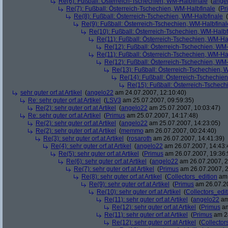
Re(6): Fußball: Österreich-Tschechien, WM-Halbfinale
(
ange
Re(7): Fußball: Österreich-Tschechien, WM-Halbfinale
(
Pr
Re(8): Fußball: Österreich-Tschechien, WM-Halbfinale
(
Re(9): Fußball: Österreich-Tschechien, WM-Halbfinal
Re(10): Fußball: Österreich-Tschechien, WM-Halbf
Re(11): Fußball: Österreich-Tschechien, WM-Ha
Re(12): Fußball: Österreich-Tschechien, WM
Re(11): Fußball: Österreich-Tschechien, WM-Ha
Re(12): Fußball: Österreich-Tschechien, WM
Re(13): Fußball: Österreich-Tschechien, 
Re(14): Fußball: Österreich-Tschechie
Re(15): Fußball: Österreich-Tschec
sehr guter orf.at Artikel
(
angelo22
am 24.07.2007, 12:10:40)
Re: sehr guter orf.at Artikel
(
LSV3
am 25.07.2007, 09:59:35)
Re(2): sehr guter orf.at Artikel
(
angelo22
am 25.07.2007, 10:03:47)
Re: sehr guter orf.at Artikel
(
Primus
am 25.07.2007, 14:17:48)
Re(2): sehr guter orf.at Artikel
(
angelo22
am 25.07.2007, 14:23:05)
Re(2): sehr guter orf.at Artikel
(
memmo
am 26.07.2007, 00:24:40)
Re(3): sehr guter orf.at Artikel
(
rosaroth
am 26.07.2007, 14:41:39)
Re(4): sehr guter orf.at Artikel
(
angelo22
am 26.07.2007, 14:43:
Re(5): sehr guter orf.at Artikel
(
Primus
am 26.07.2007, 19:36:
Re(6): sehr guter orf.at Artikel
(
angelo22
am 26.07.2007, 2
Re(7): sehr guter orf.at Artikel
(
Primus
am 26.07.2007, 2
Re(8): sehr guter orf.at Artikel
(
Collectors_edition
am 
Re(9): sehr guter orf.at Artikel
(
Primus
am 26.07.20
Re(10): sehr guter orf.at Artikel
(
Collectors_edit
Re(11): sehr guter orf.at Artikel
(
angelo22
am
Re(12): sehr guter orf.at Artikel
(
Primus
am
Re(11): sehr guter orf.at Artikel
(
Primus
am 28
Re(12): sehr guter orf.at Artikel
(
Collector