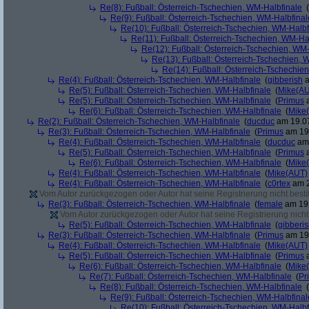
Re(8): Fußball: Österreich-Tschechien, WM-Halbfinale
(
Re(9): Fußball: Österreich-Tschechien, WM-Halbfinal
Re(10): Fußball: Österreich-Tschechien, WM-Halbf
Re(11): Fußball: Österreich-Tschechien, WM-Ha
Re(12): Fußball: Österreich-Tschechien, WM
Re(13): Fußball: Österreich-Tschechien, 
Re(14): Fußball: Österreich-Tschechie
Re(4): Fußball: Österreich-Tschechien, WM-Halbfinale
(
gibberish
a
Re(5): Fußball: Österreich-Tschechien, WM-Halbfinale
(
Mike(A
Re(5): Fußball: Österreich-Tschechien, WM-Halbfinale
(
Primus
a
Re(6): Fußball: Österreich-Tschechien, WM-Halbfinale
(
Mike
Re(2): Fußball: Österreich-Tschechien, WM-Halbfinale
(
ducduc
am 19.07
Re(3): Fußball: Österreich-Tschechien, WM-Halbfinale
(
Primus
am 19.
Re(4): Fußball: Österreich-Tschechien, WM-Halbfinale
(
ducduc
am 
Re(5): Fußball: Österreich-Tschechien, WM-Halbfinale
(
Primus
a
Re(6): Fußball: Österreich-Tschechien, WM-Halbfinale
(
Mike
Re(4): Fußball: Österreich-Tschechien, WM-Halbfinale
(
Mike(AUT)
Re(4): Fußball: Österreich-Tschechien, WM-Halbfinale
(
c0rtex
am 2
Vom Autor zurückgezogen oder Autor hat seine Registrierung nicht bestä
Re(3): Fußball: Österreich-Tschechien, WM-Halbfinale
(
female
am 19.
Vom Autor zurückgezogen oder Autor hat seine Registrierung nicht 
Re(5): Fußball: Österreich-Tschechien, WM-Halbfinale
(
gibberi
Re(3): Fußball: Österreich-Tschechien, WM-Halbfinale
(
Primus
am 19.
Re(4): Fußball: Österreich-Tschechien, WM-Halbfinale
(
Mike(AUT)
Re(5): Fußball: Österreich-Tschechien, WM-Halbfinale
(
Primus
a
Re(6): Fußball: Österreich-Tschechien, WM-Halbfinale
(
Mike
Re(7): Fußball: Österreich-Tschechien, WM-Halbfinale
(
Pr
Re(8): Fußball: Österreich-Tschechien, WM-Halbfinale
(
Re(9): Fußball: Österreich-Tschechien, WM-Halbfinal
Re(10): Fußball: Österreich-Tschechien, WM-Halbf