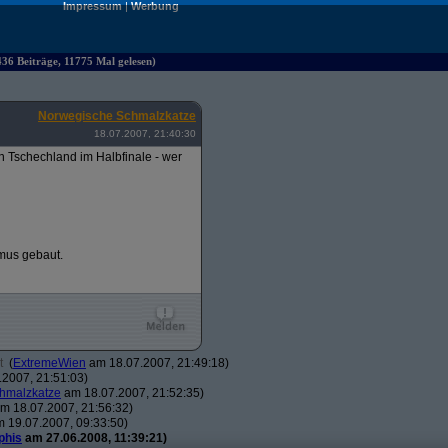
Impressum
|
Werbung
36 Beiträge, 11775 Mal gelesen)
Norwegische Schmalzkatze
18.07.2007, 21:40:30
n Tschechland im Halbfinale - wer
smus gebaut.
t
(
ExtremeWien
am 18.07.2007, 21:49:18)
2007, 21:51:03)
hmalzkatze
am 18.07.2007, 21:52:35)
m 18.07.2007, 21:56:32)
 19.07.2007, 09:33:50)
phis
am 27.06.2008, 11:39:21)