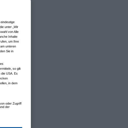
eindeutige
ie unter „Wir
wahl von Alle
anche Inhalte
rufen, um Ihre
n am unteren
den Sie in
nes
tteln, so gilt
n die USA. Es
wecken
ellen, in dem
von oder Zugriff
und der