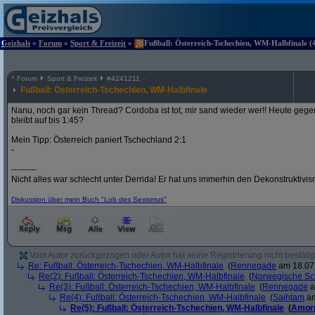
Geizhals
»
Forum
»
Sport & Freizeit
»
Fußball: Österreich-Tschechien, WM-Halbfinale (4
^
Forum
Sport & Freizeit
#
4241211
Fußball: Österreich-Tschechien, WM-Halbfinale
Nanu, noch gar kein Thread? Cordoba ist tot, mir sand wieder wer!! Heute gege
bleibt auf bis 1:45?
Mein Tipp: Österreich paniert Tschechland 2:1
-
---------
Nicht alles war schlecht unter Derrida! Er hat uns immerhin den Dekonstruktivi
Diskussion über mein Buch "Lob des Sexismus"
Vom Autor zurückgezogen oder Autor hat seine Registrierung nicht bestätig
Re: Fußball: Österreich-Tschechien, WM-Halbfinale
(
Rennegade
am 18.07.
Re(2): Fußball: Österreich-Tschechien, WM-Halbfinale
(
Norwegische Sc
Re(3): Fußball: Österreich-Tschechien, WM-Halbfinale
(
Rennegade
a
Re(4): Fußball: Österreich-Tschechien, WM-Halbfinale
(
Sajhtam
am
Re(5): Fußball: Österreich-Tschechien, WM-Halbfinale
(
Amor