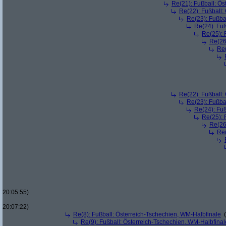
Re(21): Fußball: Ös
Re(22): Fußball:
Re(23): Fußba
Re(24): Fuß
Re(25): 
Re(26
Re(
Re(22): Fußball:
Re(23): Fußba
Re(24): Fuß
Re(25): 
Re(26
Re(
20:05:55)
20:07:22)
Re(8): Fußball: Österreich-Tschechien, WM-Halbfinale
(
Re(9): Fußball: Österreich-Tschechien, WM-Halbfinal