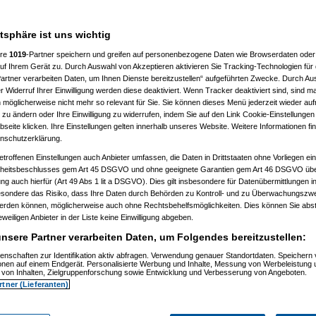
jhtam
am 27.06.2008, 11:50:49)
Amorphis
am 27.06.2008, 11:52:39)
t
(
substitute
am 18.07.2007, 22:10:29)
atsphäre ist uns wichtig
22:10:43)
007, 22:13:57)
ere
1019
-Partner speichern und greifen auf personenbezogene Daten wie Browserdaten oder 
2007, 22:15:27)
f Ihrem Gerät zu. Durch Auswahl von Akzeptieren aktivieren Sie Tracking-Technologien für d
18.07.2007, 22:15:59)
_edition
am 18.07.2007, 22:16:19)
artner verarbeiten Daten, um Ihnen Dienste bereitzustellen“ aufgeführten Zwecke. Durch Aus
tse
am 18.07.2007, 22:18:21)
 Widerruf Ihrer Einwilligung werden diese deaktiviert. Wenn Tracker deaktiviert sind, sind m
ctors_edition
am 18.07.2007, 22:18:55)
 möglicherweise nicht mehr so relevant für Sie. Sie können dieses Menü jederzeit wieder auf
abolo2000
am 03.08.2007, 20:18:09)
 zu ändern oder Ihre Einwilligung zu widerrufen, indem Sie auf den Link Cookie-Einstellunge
8.07.2007, 22:30:41)
eite klicken. Ihre Einstellungen gelten innerhalb unseres Website. Weitere Informationen fin
2007, 22:57:34)
nschutzerklärung.
, 22:42:43)
on
am 18.07.2007, 22:43:33)
etroffenen Einstellungen auch Anbieter umfassen, die Daten in Drittstaaten ohne Vorliegen ei
07.2007, 22:44:26)
itsbeschlusses gem Art 45 DSGVO und ohne geeignete Garantien gem Art 46 DSGVO übermi
_edition
am 18.07.2007, 22:46:29)
gung auch hierfür (Art 49 Abs 1 lit a DSGVO). Dies gilt insbesondere für Datenübermittlungen i
m 18.07.2007, 22:49:32)
esondere das Risiko, dass Ihre Daten durch Behörden zu Kontroll- und zu Überwachungsz
em_oaga_nick
am 18.07.2007, 22:51:44)
imus
am 18.07.2007, 22:57:37)
werden können, möglicherweise auch ohne Rechtsbehelfsmöglichkeiten. Dies können Sie abst
Brummsel
am 20.07.2007, 08:42:54)
eweiligen Anbieter in der Liste keine Einwilligung abgeben.
e
(
Primus
am 20.07.2007, 17:04:35)
inale
nsere Partner verarbeiten Daten, um Folgendes bereitzustellen:
(
Mike(AUT)
am 21.07.2007, 10:40:53)
lbfinale
(
Primus
am 22.07.2007, 13:34:20)
enschaften zur Identifikation aktiv abfragen. Verwendung genauer Standortdaten. Speichern 
-Halbfinale
(
Mike(AUT)
am 22.07.2007, 20:13:01)
ionen auf einem Endgerät. Personalisierte Werbung und Inhalte, Messung von Werbeleistung 
ctors_edition
am 18.07.2007, 22:55:16)
von Inhalten, Zielgruppenforschung sowie Entwicklung und Verbesserung von Angeboten.
imus
am 18.07.2007, 22:58:10)
rtner (Lieferanten)
l
am 18.07.2007, 22:59:57)
imus
am 18.07.2007, 23:02:16)
.07.2007, 09:21:14)