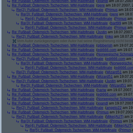
Re: Fußball: Österreich-Tschechien, WM-Halbfinale
(
xxandl
am 18.07.2007,
Re: Fußball: Österreich-Tschechien, WM-Halbfinale
(
gere
am 18.07.2007, 
Re(2): Fußball: Österreich-Tschechien, WM-Halbfinale
(
Primus
am 18.07
Re(3): Fußball: Österreich-Tschechien, WM-Halbfinale
(
gere
am 18.07
Re(4): Fußball: Österreich-Tschechien, WM-Halbfinale
(
Primus
am 
Re(3): Fußball: Österreich-Tschechien, WM-Halbfinale
(
bart99
am 19.
Re(4): Fußball: Österreich-Tschechien, WM-Halbfinale
(
Primus
am 
Re: Fußball: Österreich-Tschechien, WM-Halbfinale
(
Justin
am 18.07.2007,
Re(2): Fußball: Österreich-Tschechien, WM-Halbfinale
(
mko
am 18.07.20
Vom Autor zurückgezogen oder Autor hat seine Registrierung nicht bestä
Re: Fußball: Österreich-Tschechien, WM-Halbfinale
(
gibberish
am 19.07.20
Re: Fußball: Österreich-Tschechien, WM-Halbfinale
(
edi666.com
am 19.07.
Re: Fußball: Österreich-Tschechien, WM-Halbfinale
(
Norwegische Schmalz
Re(2): Fußball: Österreich-Tschechien, WM-Halbfinale
(
edi666.com
am 1
Re(3): Fußball: Österreich-Tschechien, WM-Halbfinale
(
Norwegische
Re(4): Fußball: Österreich-Tschechien, WM-Halbfinale
(
edi666.co
Re(2): Fußball: Österreich-Tschechien, WM-Halbfinale
(
Wizard51
am 19.
Re: Fußball: Österreich-Tschechien, WM-Halbfinale
(
Wizard51
am 19.07.20
Re(2): Fußball: Österreich-Tschechien, WM-Halbfinale
(
Justin
am 19.07.
Re(3): Fußball: Österreich-Tschechien, WM-Halbfinale
(
Wizard51
am 
Re: Fußball: Österreich-Tschechien, WM-Halbfinale
(
hariw
am 19.07.2007, 
Re: Fußball: Österreich-Tschechien, WM-Halbfinale
(
edi666.com
am 19.07.
Re: Fußball: Österreich-Tschechien, WM-Halbfinale
(
Norwegische Schmalz
Re: Fußball: Österreich-Tschechien, WM-Halbfinale
(
xxandl
am 19.07.2007,
Re(2): Fußball: Österreich-Tschechien, WM-Halbfinale
(
angelo22
am 19.
Re: Fußball: Österreich-Tschechien, WM-Halbfinale
(
Primus
am 19.07.2007
Re(2): Fußball: Österreich-Tschechien, WM-Halbfinale
(
Mike(AUT)
am 19
Re(3): Fußball: Österreich-Tschechien, WM-Halbfinale
(
Primus
am 19.
Re(4): Fußball: Österreich-Tschechien, WM-Halbfinale
(
Mike(AUT)
Re(5): Fußball: Österreich-Tschechien, WM-Halbfinale
(
Primus
a