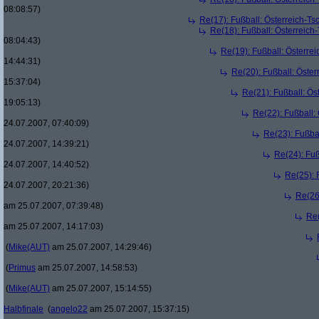
08:08:57)
Re(17): Fußball: Österreich-T
Re(18): Fußball: Österreich
08:04:43)
Re(19): Fußball: Österre
14:44:31)
Re(20): Fußball: Öste
15:37:04)
Re(21): Fußball: Ös
19:05:13)
Re(22): Fußball:
24.07.2007, 07:40:09)
Re(23): Fußba
24.07.2007, 14:39:21)
Re(24): Fuß
24.07.2007, 14:40:52)
Re(25): 
24.07.2007, 20:21:36)
Re(26
am 25.07.2007, 07:39:48)
Re(
am 25.07.2007, 14:17:03)
(
Mike(AUT)
am 25.07.2007, 14:29:46)
(
Primus
am 25.07.2007, 14:58:53)
(
Mike(AUT)
am 25.07.2007, 15:14:55)
Halbfinale
(
angelo22
am 25.07.2007, 15:37:15)