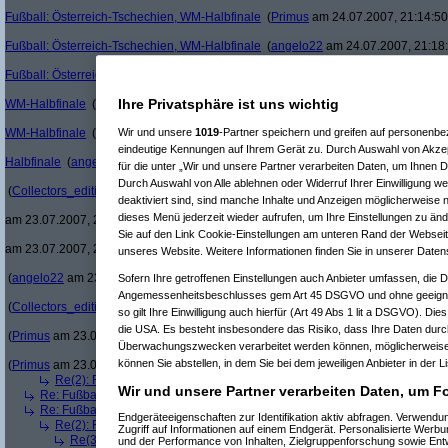
Fußball: Österreich-Tschechien, WM-Halbfinale
(
Primus
am 24.07.2007, 21:14:50
Fußball: Österreich-Tschechien, WM-Halbfinale
(
angelo22
am 24.07.2007, 21:18
Fußball: Österreich-Tschechien, WM-Halbfinale
(
Primus
am 24.07.2007, 22:45:29
Ihre Privatsphäre ist uns wichtig
WM-Halbfinale
(
Primus
am 23.07.2007, 20:55:08)
WM-Halbfinale
(
Primus
am 23.07.2007, 20:54:36)
Wir und unsere
1019
-Partner speichern und greifen auf personenb
eindeutige Kennungen auf Ihrem Gerät zu. Durch Auswahl von Akzep
Halbfinale
(
angelo22
am 23.07.2007, 20:41:32)
für die unter „Wir und unsere Partner verarbeiten Daten, um Ihnen D
Re(25): 
Durch Auswahl von Alle ablehnen oder Widerruf Ihrer Einwilligung w
(
Collectors_edition
am 23.07.2007, 20:08:56)
deaktiviert sind, sind manche Inhalte und Anzeigen möglicherweise n
Re(26
dieses Menü jederzeit wieder aufrufen, um Ihre Einstellungen zu änd
am 23.07.2007, 20:32:02)
Re(
Sie auf den Link Cookie-Einstellungen am unteren Rand der Webseite 
am 23.07.2007, 20:36:00)
unseres Website. Weitere Informationen finden Sie in unserer Daten
(
angelo22
am 23.07.2007, 20:36:28)
Sofern Ihre getroffenen Einstellungen auch Anbieter umfassen, die Da
Angemessenheitsbeschlusses gem Art 45 DSGVO und ohne geeigne
(
Collectors_edition
am 23.07.2007, 20:37:37)
so gilt Ihre Einwilligung auch hierfür (Art 49 Abs 1 lit a DSGVO). Die
die USA. Es besteht insbesondere das Risiko, dass Ihre Daten durc
(
Primus
am 23.07.2007, 20:39:40)
Überwachungszwecken verarbeitet werden können, möglicherweise 
können Sie abstellen, in dem Sie bei dem jeweiligen Anbieter in der L
(
Primus
am 23.07.2007, 20:38:27)
Re(2): Fußball: Österreich-Tschechien, WM-Halbfinale
(
Babe
am 19.07.2
Wir und unsere Partner verarbeiten Daten, um Fo
Re: Fußball: Österreich-Tschechien, WM-Halbfinale
(
xxandl
am 18.07.2007,
Re: Fußball: Österreich-Tschechien, WM-Halbfinale
(
gere
am 18.07.2007, 
Endgeräteeigenschaften zur Identifikation aktiv abfragen. Verwend
Re(2): Fußball: Österreich-Tschechien, WM-Halbfinale
(
Primus
am 18.07
Zugriff auf Informationen auf einem Endgerät. Personalisierte Werb
Re(3): Fußball: Österreich-Tschechien, WM-Halbfinale
(
gere
am 18.07
und der Performance von Inhalten, Zielgruppenforschung sowie En