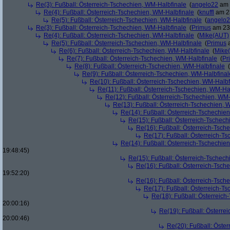
Re(3): Fußball: Österreich-Tschechien, WM-Halbfinale
(
angelo22
am 
Re(4): Fußball: Österreich-Tschechien, WM-Halbfinale
(
knuffl
am 23
Re(5): Fußball: Österreich-Tschechien, WM-Halbfinale
(
angelo
Re(3): Fußball: Österreich-Tschechien, WM-Halbfinale
(
Primus
am 23.
Re(4): Fußball: Österreich-Tschechien, WM-Halbfinale
(
Mike(AUT)
Re(5): Fußball: Österreich-Tschechien, WM-Halbfinale
(
Primus
a
Re(6): Fußball: Österreich-Tschechien, WM-Halbfinale
(
Mike
Re(7): Fußball: Österreich-Tschechien, WM-Halbfinale
(
Pr
Re(8): Fußball: Österreich-Tschechien, WM-Halbfinale
(
Re(9): Fußball: Österreich-Tschechien, WM-Halbfinal
Re(10): Fußball: Österreich-Tschechien, WM-Halbf
Re(11): Fußball: Österreich-Tschechien, WM-Ha
Re(12): Fußball: Österreich-Tschechien, WM
Re(13): Fußball: Österreich-Tschechien, 
Re(14): Fußball: Österreich-Tschechie
Re(15): Fußball: Österreich-Tschec
Re(16): Fußball: Österreich-Tsch
Re(17): Fußball: Österreich-T
Re(14): Fußball: Österreich-Tschechie
19:48:45)
Re(15): Fußball: Österreich-Tschec
Re(16): Fußball: Österreich-Tsch
19:52:20)
Re(16): Fußball: Österreich-Tsch
Re(17): Fußball: Österreich-T
Re(18): Fußball: Österreich
20:00:16)
Re(19): Fußball: Österre
20:00:46)
Re(20): Fußball: Öste