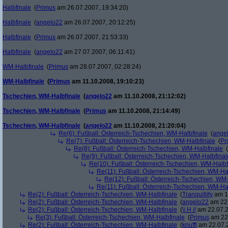
Halbfinale
(
Primus
am 26.07.2007, 19:34:20)
Halbfinale
(
angelo22
am 26.07.2007, 20:12:25)
Halbfinale
(
Primus
am 26.07.2007, 21:53:33)
Halbfinale
(
angelo22
am 27.07.2007, 06:11:41)
WM-Halbfinale
(
Primus
am 28.07.2007, 02:28:24)
WM-Halbfinale
(
Primus
am 11.10.2008, 19:10:23)
Tschechien, WM-Halbfinale
(
angelo22
am 11.10.2008, 21:12:02)
Tschechien, WM-Halbfinale
(
Primus
am 11.10.2008, 21:14:49)
Tschechien, WM-Halbfinale
(
angelo22
am 11.10.2008, 21:20:04)
Re(6): Fußball: Österreich-Tschechien, WM-Halbfinale
(
ange
Re(7): Fußball: Österreich-Tschechien, WM-Halbfinale
(
Pr
Re(8): Fußball: Österreich-Tschechien, WM-Halbfinale
(
Re(9): Fußball: Österreich-Tschechien, WM-Halbfinal
Re(10): Fußball: Österreich-Tschechien, WM-Halbf
Re(11): Fußball: Österreich-Tschechien, WM-Ha
Re(12): Fußball: Österreich-Tschechien, WM
Re(11): Fußball: Österreich-Tschechien, WM-Ha
Re(2): Fußball: Österreich-Tschechien, WM-Halbfinale
(
Tranquillity
am 19
Re(2): Fußball: Österreich-Tschechien, WM-Halbfinale
(
angelo22
am 22.
Re(2): Fußball: Österreich-Tschechien, WM-Halbfinale
(
\\ H //
am 22.07.2
Re(3): Fußball: Österreich-Tschechien, WM-Halbfinale
(
Primus
am 22.
Re(2): Fußball: Österreich-Tschechien, WM-Halbfinale
(
knuffl
am 22.07.2