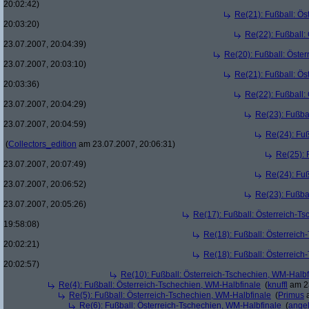
20:02:42)
Re(21): Fußball: Ös
20:03:20)
Re(22): Fußball:
23.07.2007, 20:04:39)
Re(20): Fußball: Öste
23.07.2007, 20:03:10)
Re(21): Fußball: Ös
20:03:36)
Re(22): Fußball:
23.07.2007, 20:04:29)
Re(23): Fußba
23.07.2007, 20:04:59)
Re(24): Fuß
(
Collectors_edition
am 23.07.2007, 20:06:31)
Re(25): 
23.07.2007, 20:07:49)
Re(24): Fuß
23.07.2007, 20:06:52)
Re(23): Fußba
23.07.2007, 20:05:26)
Re(17): Fußball: Österreich-T
19:58:08)
Re(18): Fußball: Österreich
20:02:21)
Re(18): Fußball: Österreich
20:02:57)
Re(10): Fußball: Österreich-Tschechien, WM-Halbf
Re(4): Fußball: Österreich-Tschechien, WM-Halbfinale
(
knuffl
am 23
Re(5): Fußball: Österreich-Tschechien, WM-Halbfinale
(
Primus
a
Re(6): Fußball: Österreich-Tschechien, WM-Halbfinale
(
ange