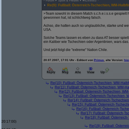
^
Forum
Sport & Freizeit
#
4244683
Re(9): Fußball: Österreich-Tschechien, WM-Halbfi
>Team sowohl in diesem Match s.c.h.e.i.s.s.e gespielt
gewonnen hat, ist schlichtweg falsch.
Achso, die hatten auch so unglaubliche, starke und w
USA.
Solche Teams lassen es eben zu dass AT besser spielt,
ein Kaliber wie Tschechien oder Argentinien, wars das.
Und jetzt folgt die "extreme" Nation Chile.
20.07.2007, 17:01 Uhr - Editiert von
Primus
, alte Version:
hie
Re(10): Fußball: Österreich-Tschechien, WM-Halbf
Re(11): Fußball: Österreich-Tschechien, WM-Ha
Re(12): Fußball: Österreich-Tschechien, WM
Re(13): Fußball: Österreich-Tschechien, 
Re(14): Fußball: Österreich-Tschechie
Re(15): Fußball: Österreich-Tschec
Re(16): Fußball: Österreich-Tsch
Re(17): Fußball: Österreich-T
Re(18): Fußball: Österreich
20:17:00)
Re(19): Fußball: Österre