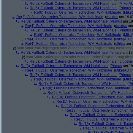
Re(5): Fußball: Österreich-Tschechien, WM-Halbfinale
(
Mike(A
Re(5): Fußball: Österreich-Tschechien, WM-Halbfinale
(
Primus
a
Re(6): Fußball: Österreich-Tschechien, WM-Halbfinale
(
Mike
Re(2): Fußball: Österreich-Tschechien, WM-Halbfinale
(
ducduc
am 19.07
Re(3): Fußball: Österreich-Tschechien, WM-Halbfinale
(
Primus
am 19.
Re(4): Fußball: Österreich-Tschechien, WM-Halbfinale
(
ducduc
am 
Re(5): Fußball: Österreich-Tschechien, WM-Halbfinale
(
Primus
a
Re(6): Fußball: Österreich-Tschechien, WM-Halbfinale
(
Mike
Re(4): Fußball: Österreich-Tschechien, WM-Halbfinale
(
Mike(AUT)
Re(4): Fußball: Österreich-Tschechien, WM-Halbfinale
(
c0rtex
am 2
Vom Autor zurückgezogen oder Autor hat seine Registrierung nicht bestä
Re(3): Fußball: Österreich-Tschechien, WM-Halbfinale
(
female
am 19.
Vom Autor zurückgezogen oder Autor hat seine Registrierung nicht 
Re(5): Fußball: Österreich-Tschechien, WM-Halbfinale
(
gibberi
Re(3): Fußball: Österreich-Tschechien, WM-Halbfinale
(
Primus
am 19.
Re(4): Fußball: Österreich-Tschechien, WM-Halbfinale
(
Mike(AUT)
Re(5): Fußball: Österreich-Tschechien, WM-Halbfinale
(
Primus
a
Re(6): Fußball: Österreich-Tschechien, WM-Halbfinale
(
Mike
Re(7): Fußball: Österreich-Tschechien, WM-Halbfinale
(
Pr
Re(8): Fußball: Österreich-Tschechien, WM-Halbfinale
(
Re(9): Fußball: Österreich-Tschechien, WM-Halbfinal
Re(10): Fußball: Österreich-Tschechien, WM-Halbf
Re(11): Fußball: Österreich-Tschechien, WM-Ha
Re(12): Fußball: Österreich-Tschechien, WM
Re(13): Fußball: Österreich-Tschechien, 
Re(14): Fußball: Österreich-Tschechie
Re(15): Fußball: Österreich-Tschec
Re(16): Fußball: Österreich-Tsch
Re(17): Fußball: Österreich-T
Re(18): Fußball: Österreich