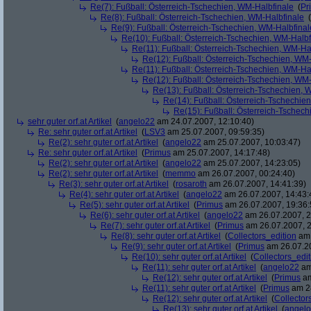
Re(7): Fußball: Österreich-Tschechien, WM-Halbfinale
(
Pr
Re(8): Fußball: Österreich-Tschechien, WM-Halbfinale
(
Re(9): Fußball: Österreich-Tschechien, WM-Halbfinal
Re(10): Fußball: Österreich-Tschechien, WM-Halbf
Re(11): Fußball: Österreich-Tschechien, WM-Ha
Re(12): Fußball: Österreich-Tschechien, WM
Re(11): Fußball: Österreich-Tschechien, WM-Ha
Re(12): Fußball: Österreich-Tschechien, WM
Re(13): Fußball: Österreich-Tschechien, 
Re(14): Fußball: Österreich-Tschechie
Re(15): Fußball: Österreich-Tschec
sehr guter orf.at Artikel
(
angelo22
am 24.07.2007, 12:10:40)
Re: sehr guter orf.at Artikel
(
LSV3
am 25.07.2007, 09:59:35)
Re(2): sehr guter orf.at Artikel
(
angelo22
am 25.07.2007, 10:03:47)
Re: sehr guter orf.at Artikel
(
Primus
am 25.07.2007, 14:17:48)
Re(2): sehr guter orf.at Artikel
(
angelo22
am 25.07.2007, 14:23:05)
Re(2): sehr guter orf.at Artikel
(
memmo
am 26.07.2007, 00:24:40)
Re(3): sehr guter orf.at Artikel
(
rosaroth
am 26.07.2007, 14:41:39)
Re(4): sehr guter orf.at Artikel
(
angelo22
am 26.07.2007, 14:43:
Re(5): sehr guter orf.at Artikel
(
Primus
am 26.07.2007, 19:36:
Re(6): sehr guter orf.at Artikel
(
angelo22
am 26.07.2007, 2
Re(7): sehr guter orf.at Artikel
(
Primus
am 26.07.2007, 2
Re(8): sehr guter orf.at Artikel
(
Collectors_edition
am 
Re(9): sehr guter orf.at Artikel
(
Primus
am 26.07.20
Re(10): sehr guter orf.at Artikel
(
Collectors_edit
Re(11): sehr guter orf.at Artikel
(
angelo22
am
Re(12): sehr guter orf.at Artikel
(
Primus
am
Re(11): sehr guter orf.at Artikel
(
Primus
am 28
Re(12): sehr guter orf.at Artikel
(
Collector
Re(13): sehr guter orf.at Artikel
(
angel