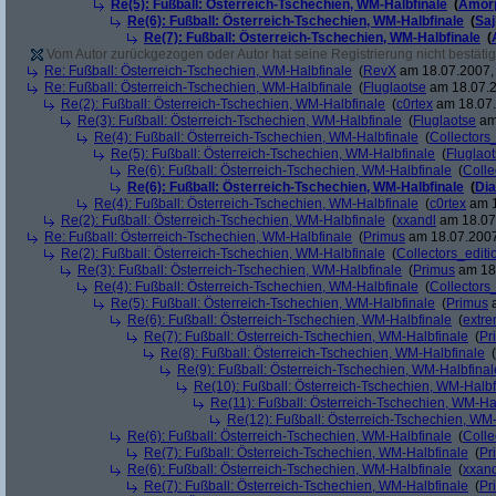
Re(5): Fußball: Österreich-Tschechien, WM-Halbfinale
(
Amor
Re(6): Fußball: Österreich-Tschechien, WM-Halbfinale
(
Sa
Re(7): Fußball: Österreich-Tschechien, WM-Halbfinale
(
Vom Autor zurückgezogen oder Autor hat seine Registrierung nicht bestätig
Re: Fußball: Österreich-Tschechien, WM-Halbfinale
(
RevX
am 18.07.2007, 
Re: Fußball: Österreich-Tschechien, WM-Halbfinale
(
Fluglaotse
am 18.07.2
Re(2): Fußball: Österreich-Tschechien, WM-Halbfinale
(
c0rtex
am 18.07.
Re(3): Fußball: Österreich-Tschechien, WM-Halbfinale
(
Fluglaotse
am 
Re(4): Fußball: Österreich-Tschechien, WM-Halbfinale
(
Collectors
Re(5): Fußball: Österreich-Tschechien, WM-Halbfinale
(
Fluglao
Re(6): Fußball: Österreich-Tschechien, WM-Halbfinale
(
Colle
Re(6): Fußball: Österreich-Tschechien, WM-Halbfinale
(
Di
Re(4): Fußball: Österreich-Tschechien, WM-Halbfinale
(
c0rtex
am 1
Re(2): Fußball: Österreich-Tschechien, WM-Halbfinale
(
xxandl
am 18.07.
Re: Fußball: Österreich-Tschechien, WM-Halbfinale
(
Primus
am 18.07.2007
Re(2): Fußball: Österreich-Tschechien, WM-Halbfinale
(
Collectors_editi
Re(3): Fußball: Österreich-Tschechien, WM-Halbfinale
(
Primus
am 18.
Re(4): Fußball: Österreich-Tschechien, WM-Halbfinale
(
Collectors
Re(5): Fußball: Österreich-Tschechien, WM-Halbfinale
(
Primus
a
Re(6): Fußball: Österreich-Tschechien, WM-Halbfinale
(
extr
Re(7): Fußball: Österreich-Tschechien, WM-Halbfinale
(
Pr
Re(8): Fußball: Österreich-Tschechien, WM-Halbfinale
(
Re(9): Fußball: Österreich-Tschechien, WM-Halbfinal
Re(10): Fußball: Österreich-Tschechien, WM-Halbf
Re(11): Fußball: Österreich-Tschechien, WM-Ha
Re(12): Fußball: Österreich-Tschechien, WM
Re(6): Fußball: Österreich-Tschechien, WM-Halbfinale
(
Colle
Re(7): Fußball: Österreich-Tschechien, WM-Halbfinale
(
Pr
Re(6): Fußball: Österreich-Tschechien, WM-Halbfinale
(
xxand
Re(7): Fußball: Österreich-Tschechien, WM-Halbfinale
(
Pr