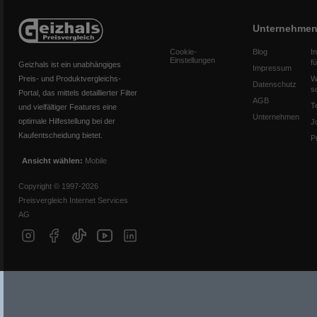
Unternehme
Cookie-
Blog
I
Einstellungen
f
Geizhals ist ein unabhängiges
Impressum
Preis- und Produktvergleichs-
W
Datenschutz
s
Portal, das mittels detaillierter Filter
AGB
T
und vielfältiger Features eine
Unternehmen
optimale Hilfestellung bei der
J
Kaufentscheidung bietet.
P
Ansicht wählen:
Mobile
Copyright © 1997-2026
Preisvergleich Internet Services
AG