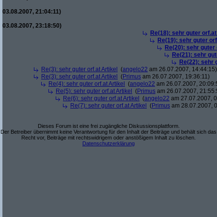
03.08.2007, 21:04:11)
03.08.2007, 23:18:50)
Re(18): sehr guter orf.at
Re(19): sehr guter orf
Re(20): sehr guter o
Re(21): sehr gute
Re(22): sehr g
Re(3): sehr guter orf.at Artikel
(
angelo22
am 26.07.2007, 14:44:15)
Re(3): sehr guter orf.at Artikel
(
Primus
am 26.07.2007, 19:36:11)
Re(4): sehr guter orf.at Artikel
(
angelo22
am 26.07.2007, 20:09:
Re(5): sehr guter orf.at Artikel
(
Primus
am 26.07.2007, 21:55:
Re(6): sehr guter orf.at Artikel
(
angelo22
am 27.07.2007, 0
Re(7): sehr guter orf.at Artikel
(
Primus
am 28.07.2007, 0
Dieses Forum ist eine frei zugängliche Diskussionsplattform.
Der Betreiber übernimmt keine Verantwortung für den Inhalt der Beiträge und behält sich das
Recht vor, Beiträge mit rechtswidrigem oder anstößigem Inhalt zu löschen.
Datenschutzerklärung