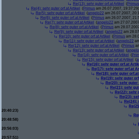
Re(13): sehr guter orf.at Artikel
(
Primus
Re(4): sehr guter orf.at Artikel
(
Primus
am 26.07.2007, 19:37:29
Re(5): sehr guter orf.at Artikel
(
angelo22
am 26.07.2007, 20:1
Re(6): sehr guter orf.at Artikel
(
Primus
am 26.07.2007, 21:
Re(7): sehr guter orf.at Artikel
(
angelo22
am 27.07.2007
Re(8): sehr guter orf.at Artikel
(
Primus
am 28.07.2007
Re(9): sehr guter orf.at Artikel
(
angelo22
am 28.07
Re(10): sehr guter orf.at Artikel
(
Primus
am 28.0
Re(11): sehr guter orf.at Artikel
(
angelo22
am
Re(12): sehr guter orf.at Artikel
(
Primus
am
Re(13): sehr guter orf.at Artikel
(
angel
Re(14): sehr guter orf.at Artikel
(
Pri
Re(15): sehr guter orf.at Artikel
(
a
Re(16): sehr guter orf.at Artik
Re(17): sehr guter orf.at Ar
Re(18): sehr guter orf.at
Re(19): sehr guter orf
Re(20): sehr guter o
Re(21): sehr gute
Re(22): sehr g
Re(23): seh
Re(24): 
Re(25)
20:40:23)
Re(
20:48:58)
20:56:03)
20:57:51)