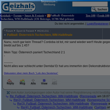
Impressum
|
Werbung
Geizhals
»
Forum
»
Sport & Freizeit
»
Fußball: Österreich-
Top-100
|
Fresh-100
Tschechien, WM-Halbfinale (436 Beiträge, 11786 Mal gelesen)
Du bist nicht angemeldet. [
Login/Registrieren
]
^
Forum
Sport & Freizeit
#
4241211
Fußball: Österreich-Tschechien, WM-Halbfinale
Nanu, noch gar kein Thread? Cordoba ist tot, mir sand wieder wer!! Heute gege
bleibt auf bis 1:45?
Mein Tipp: Österreich paniert Tschechland 2:1
-
---------
Nicht alles war schlecht unter Derrida! Er hat uns immerhin den Dekonstruktivi
Diskussion über mein Buch "Lob des Sexismus"
Vom Autor zurückgezogen oder Autor hat seine Registrierung nicht bestätig
Re: Fußball: Österreich-Tschechien, WM-Halbfinale
(
Rennegade
am 18.07.
Re(2): Fußball: Österreich-Tschechien, WM-Halbfinale
(
Norwegische Sc
Re(3): Fußball: Österreich-Tschechien, WM-Halbfinale
(
Rennegade
a
Re(4): Fußball: Österreich-Tschechien, WM-Halbfinale
(
Sajhtam
am