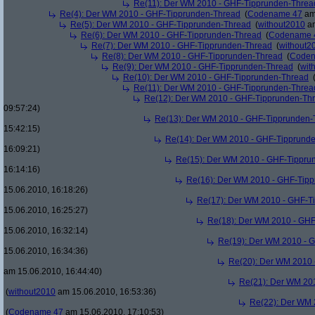
Re(11): Der WM 2010 - GHF-Tipprunden-Threa
Re(4): Der WM 2010 - GHF-Tipprunden-Thread
(
Codename 47
am 
Re(5): Der WM 2010 - GHF-Tipprunden-Thread
(
without2010
am
Re(6): Der WM 2010 - GHF-Tipprunden-Thread
(
Codename 
Re(7): Der WM 2010 - GHF-Tipprunden-Thread
(
without2
Re(8): Der WM 2010 - GHF-Tipprunden-Thread
(
Coden
Re(9): Der WM 2010 - GHF-Tipprunden-Thread
(
wit
Re(10): Der WM 2010 - GHF-Tipprunden-Thread
Re(11): Der WM 2010 - GHF-Tipprunden-Threa
Re(12): Der WM 2010 - GHF-Tipprunden-Th
09:57:24)
Re(13): Der WM 2010 - GHF-Tipprunden-
15:42:15)
Re(14): Der WM 2010 - GHF-Tipprund
16:09:21)
Re(15): Der WM 2010 - GHF-Tippru
16:14:16)
Re(16): Der WM 2010 - GHF-Tip
15.06.2010, 16:18:26)
Re(17): Der WM 2010 - GHF-T
15.06.2010, 16:25:27)
Re(18): Der WM 2010 - GH
15.06.2010, 16:32:14)
Re(19): Der WM 2010 - 
15.06.2010, 16:34:36)
Re(20): Der WM 2010 
am 15.06.2010, 16:44:40)
Re(21): Der WM 20
(
without2010
am 15.06.2010, 16:53:36)
Re(22): Der WM 
(
Codename 47
am 15.06.2010, 17:10:53)