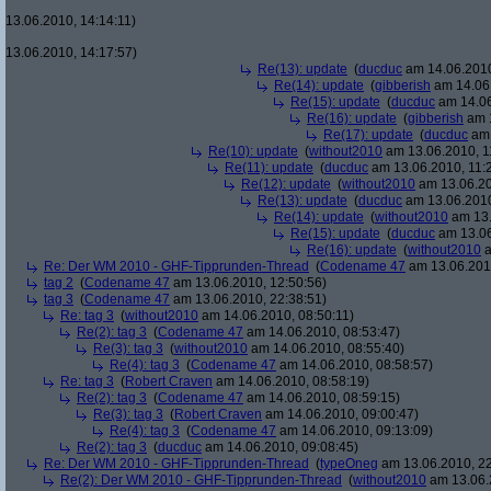
13.06.2010, 14:14:11)
13.06.2010, 14:17:57)
Re(13): update
(
ducduc
am 14.06.2010
Re(14): update
(
gibberish
am 14.06.
Re(15): update
(
ducduc
am 14.06
Re(16): update
(
gibberish
am 1
Re(17): update
(
ducduc
am 
Re(10): update
(
without2010
am 13.06.2010, 1
Re(11): update
(
ducduc
am 13.06.2010, 11:
Re(12): update
(
without2010
am 13.06.20
Re(13): update
(
ducduc
am 13.06.2010
Re(14): update
(
without2010
am 13.
Re(15): update
(
ducduc
am 13.06
Re(16): update
(
without2010
a
Re: Der WM 2010 - GHF-Tipprunden-Thread
(
Codename 47
am 13.06.2010
tag 2
(
Codename 47
am 13.06.2010, 12:50:56)
tag 3
(
Codename 47
am 13.06.2010, 22:38:51)
Re: tag 3
(
without2010
am 14.06.2010, 08:50:11)
Re(2): tag 3
(
Codename 47
am 14.06.2010, 08:53:47)
Re(3): tag 3
(
without2010
am 14.06.2010, 08:55:40)
Re(4): tag 3
(
Codename 47
am 14.06.2010, 08:58:57)
Re: tag 3
(
Robert Craven
am 14.06.2010, 08:58:19)
Re(2): tag 3
(
Codename 47
am 14.06.2010, 08:59:15)
Re(3): tag 3
(
Robert Craven
am 14.06.2010, 09:00:47)
Re(4): tag 3
(
Codename 47
am 14.06.2010, 09:13:09)
Re(2): tag 3
(
ducduc
am 14.06.2010, 09:08:45)
Re: Der WM 2010 - GHF-Tipprunden-Thread
(
typeOneg
am 13.06.2010, 22
Re(2): Der WM 2010 - GHF-Tipprunden-Thread
(
without2010
am 13.06.