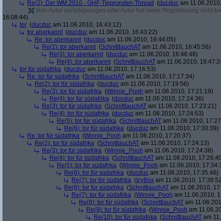
Re(2): Der WM 2010 - GHF-Tipprunden-Thread
(
ducduc
am 11.06.2010,
Vom Autor zurückgezogen oder Autor hat seine Registrierung nicht bes
16:08:44)
tor
(
ducduc
am 11.06.2010, 16:43:12)
tor aberkannt
(
ducduc
am 11.06.2010, 16:43:22)
Re: tor aberkannt
(
ducduc
am 11.06.2010, 16:44:05)
Re(2): tor aberkannt
(
SchnittlauchAT
am 11.06.2010, 16:45:56)
Re(3): tor aberkannt
(
ducduc
am 11.06.2010, 16:46:46)
Re(4): tor aberkannt
(
SchnittlauchAT
am 11.06.2010, 16:47:2
tor für südafrika
(
ducduc
am 11.06.2010, 17:16:53)
Re: tor für südafrika
(
SchnittlauchAT
am 11.06.2010, 17:17:34)
Re(2): tor für südafrika
(
ducduc
am 11.06.2010, 17:19:56)
Re(3): tor für südafrika
(
Winnie_Pooh
am 11.06.2010, 17:21:19)
Re(4): tor für südafrika
(
ducduc
am 11.06.2010, 17:24:36)
Re(3): tor für südafrika
(
SchnittlauchAT
am 11.06.2010, 17:23:21)
Re(4): tor für südafrika
(
ducduc
am 11.06.2010, 17:24:53)
Re(5): tor für südafrika
(
SchnittlauchAT
am 11.06.2010, 17:27
Re(6): tor für südafrika
(
ducduc
am 11.06.2010, 17:30:39)
Re: tor für südafrika
(
Winnie_Pooh
am 11.06.2010, 17:20:37)
Re(2): tor für südafrika
(
SchnittlauchAT
am 11.06.2010, 17:24:13)
Re(3): tor für südafrika
(
Winnie_Pooh
am 11.06.2010, 17:24:38)
Re(4): tor für südafrika
(
SchnittlauchAT
am 11.06.2010, 17:26:4
Re(5): tor für südafrika
(
Winnie_Pooh
am 11.06.2010, 17:34:
Re(6): tor für südafrika
(
ducduc
am 11.06.2010, 17:35:46)
Re(7): tor für südafrika
(
IcyBox
am 11.06.2010, 17:38:5
Re(6): tor für südafrika
(
SchnittlauchAT
am 11.06.2010, 17
Re(7): tor für südafrika
(
Winnie_Pooh
am 11.06.2010, 1
Re(8): tor für südafrika
(
SchnittlauchAT
am 11.06.201
Re(9): tor für südafrika
(
Winnie_Pooh
am 11.06.20
Re(10): tor für südafrika
(
SchnittlauchAT
am 11.