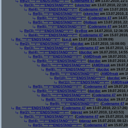
Re(2): ***l***ENDSTAND***l***
(
Codename 47
am 13.07.2010, 22:1
Re(3): ***l***ENDSTAND***l***
(
sketcher
am 13.07.2010, 22:19:
Re(4): ***l***ENDSTAND***l***
(
Codename 47
am 13.07.2010,
Re(5): ***l***ENDSTAND***l***
(
sketcher
am 13.07.2010, 2
Re(6): ***l***ENDSTAND***l***
(
Codename 47
am 14.07.
Re(5): ***l***ENDSTAND***l***
(
Hollaus
am 13.07.2010, 22
Re(6): ***l***ENDSTAND***l***
(
Codename 47
am 14.07.
Re(3): ***l***ENDSTAND***l***
(
IcyBox
am 14.07.2010, 12:36:35
Re(4): ***l***ENDSTAND***l***
(
Codename 47
am 15.07.2010,
Re: ***l***ENDSTAND***l***
(
q.e.d.
am 13.07.2010, 13:09:09)
Re(2): ***l***ENDSTAND***l***
(
ducduc
am 13.07.2010, 16:08:00)
Re(3): ***l***ENDSTAND***l***
(
Codename 47
am 16.07.2010, 1
Re(4): ***l***ENDSTAND***l***
(
ducduc
am 16.07.2010, 14:55
Re(5): ***l***ENDSTAND***l***
(
AMDfreak
am 18.07.2010, 
Re(6): ***l***ENDSTAND***l***
(
ducduc
am 19.07.2010, 
Re(7): ***l***ENDSTAND***l***
(
AMDfreak
am 19.07.2
Re(8): ***l***ENDSTAND***l***
(
ducduc
am 19.07.2
Re(9): ***l***ENDSTAND***l***
(
AMDfreak
am 19
Re(10): ***l***ENDSTAND***l***
(
ducduc
am 2
Re(11): ***l***ENDSTAND***l***
(
AMDfrea
Re(5): ***l***ENDSTAND***l***
(
Codename 47
am 19.07.201
Re(6): ***l***ENDSTAND***l***
(
ducduc
am 19.07.2010, 
Re(7): ***l***ENDSTAND***l***
(
Codename 47
am 19.0
Re(8): ***l***ENDSTAND***l***
(
ducduc
am 19.07.2
Re(9): ***l***ENDSTAND***l***
(
Codename 47
am
Re: ***l***ENDSTAND***l***
(
Codename 47
am 13.07.2010, 22:17:26)
Re(2): ***l***ENDSTAND***l***
(
playaz
am 14.07.2010, 12:43:53)
Re(3): ***l***ENDSTAND***l***
(
Codename 47
am 15.07.2010, 0
Re(4): ***l***ENDSTAND***l***
(
playaz
am 15.07.2010, 08:12:
Re(5): ***l***ENDSTAND***l***
(
Codename 47
am 15.07.201