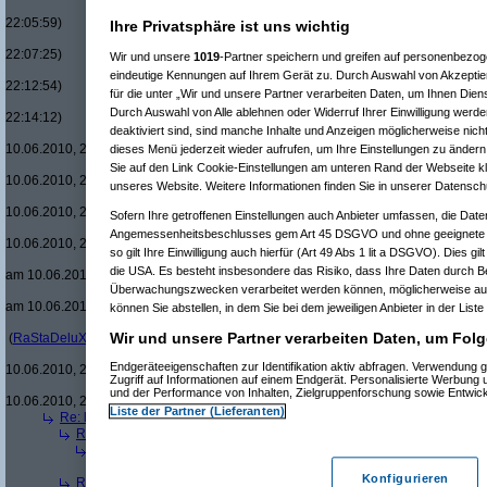
Re(4): lol ich ließ grad deutschland in der vorrunde ausscheiden
22:05:59)
Ihre Privatsphäre ist uns wichtig
Re(5): lol ich ließ grad deutschland in der vorrunde ausschei
22:07:25)
Wir und unsere
1019
-Partner speichern und greifen auf personenbezo
Re(6): lol ich ließ grad deutschland in der vorrunde aussch
eindeutige Kennungen auf Ihrem Gerät zu. Durch Auswahl von Akzeptier
22:12:54)
für die unter „Wir und unsere Partner verarbeiten Daten, um Ihnen Dien
Re(7): lol ich ließ grad deutschland in der vorrunde aus
Durch Auswahl von Alle ablehnen oder Widerruf Ihrer Einwilligung werde
22:14:12)
deaktiviert sind, sind manche Inhalte und Anzeigen möglicherweise nicht
Re(8): lol ich ließ grad deutschland in der vorrunde 
10.06.2010, 22:16:26)
dieses Menü jederzeit wieder aufrufen, um Ihre Einstellungen zu ändern 
Re(9): lol ich ließ grad deutschland in der vorrun
Sie auf den Link Cookie-Einstellungen am unteren Rand der Webseite kli
10.06.2010, 22:19:14)
unseres Website. Weitere Informationen finden Sie in unserer Datensch
Re(10): lol ich ließ grad deutschland in der vo
10.06.2010, 22:24:26)
Sofern Ihre getroffenen Einstellungen auch Anbieter umfassen, die Daten
Re(11): lol ich ließ grad deutschland in der 
Angemessenheitsbeschlusses gem Art 45 DSGVO und ohne geeignete G
10.06.2010, 22:26:09)
so gilt Ihre Einwilligung auch hierfür (Art 49 Abs 1 lit a DSGVO). Dies gi
Re(12): lol ich ließ grad deutschland in d
die USA. Es besteht insbesondere das Risiko, dass Ihre Daten durch B
am 10.06.2010, 22:27:05)
Überwachungszwecken verarbeitet werden können, möglicherweise auc
Re(13): lol ich ließ grad deutschland i
am 10.06.2010, 22:29:00)
können Sie abstellen, in dem Sie bei dem jeweiligen Anbieter in der Liste
Re(14): lol ich ließ grad deutschlan
Wir und unsere Partner verarbeiten Daten, um Folg
(
RaStaDeluXe
am 10.06.2010, 22:29:37)
Re(10): lol ich ließ grad deutschland in der vo
Endgeräteeigenschaften zur Identifikation aktiv abfragen. Verwendung 
10.06.2010, 22:30:47)
Zugriff auf Informationen auf einem Endgerät. Personalisierte Werbung
Re(11): lol ich ließ grad deutschland in der 
und der Performance von Inhalten, Zielgruppenforschung sowie Entwic
10.06.2010, 22:31:47)
Liste der Partner (Lieferanten)
Re: lol ich ließ grad deutschland in der vorrunde ausscheiden..
(
Robert
Re(2): lol ich ließ grad deutschland in der vorrunde ausscheiden..
(
wi
Re(3): lol ich ließ grad deutschland in der vorrunde ausscheiden..
Re(4): lol ich ließ grad deutschland in der vorrunde ausscheiden
Konfigurieren
Re(2): lol ich ließ grad deutschland in der vorrunde ausscheiden..
(
R