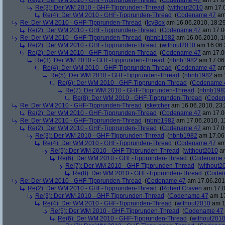
Re(2): Der WM 2010 - GHF-Tipprunden-Thread
(
Codename 47
am 17.06
Re(3): Der WM 2010 - GHF-Tipprunden-Thread
(
without2010
am 17.0
Re(4): Der WM 2010 - GHF-Tipprunden-Thread
(
Codename 47
am 
Re: Der WM 2010 - GHF-Tipprunden-Thread
(
IcyBox
am 16.06.2010, 18:29
Re(2): Der WM 2010 - GHF-Tipprunden-Thread
(
Codename 47
am 17.06
Re: Der WM 2010 - GHF-Tipprunden-Thread
(
nbnb1982
am 16.06.2010, 1
Re(2): Der WM 2010 - GHF-Tipprunden-Thread
(
without2010
am 16.06.
Re(2): Der WM 2010 - GHF-Tipprunden-Thread
(
Codename 47
am 17.06
Re(3): Der WM 2010 - GHF-Tipprunden-Thread
(
nbnb1982
am 17.06.
Re(4): Der WM 2010 - GHF-Tipprunden-Thread
(
Codename 47
am 
Re(5): Der WM 2010 - GHF-Tipprunden-Thread
(
nbnb1982
am 1
Re(6): Der WM 2010 - GHF-Tipprunden-Thread
(
Codename 
Re(7): Der WM 2010 - GHF-Tipprunden-Thread
(
nbnb198
Re(8): Der WM 2010 - GHF-Tipprunden-Thread
(
Coden
Re: Der WM 2010 - GHF-Tipprunden-Thread
(
sketcher
am 16.06.2010, 23:
Re(2): Der WM 2010 - GHF-Tipprunden-Thread
(
Codename 47
am 17.06
Re: Der WM 2010 - GHF-Tipprunden-Thread
(
nbnb1982
am 17.06.2010, 1
Re(2): Der WM 2010 - GHF-Tipprunden-Thread
(
Codename 47
am 17.06
Re(3): Der WM 2010 - GHF-Tipprunden-Thread
(
nbnb1982
am 17.06.
Re(4): Der WM 2010 - GHF-Tipprunden-Thread
(
Codename 47
am 
Re(5): Der WM 2010 - GHF-Tipprunden-Thread
(
without2010
am
Re(6): Der WM 2010 - GHF-Tipprunden-Thread
(
Codename 
Re(7): Der WM 2010 - GHF-Tipprunden-Thread
(
without2
Re(8): Der WM 2010 - GHF-Tipprunden-Thread
(
Coden
Re: Der WM 2010 - GHF-Tipprunden-Thread
(
Codename 47
am 17.06.2010
Re(2): Der WM 2010 - GHF-Tipprunden-Thread
(
Robert Craven
am 17.0
Re(3): Der WM 2010 - GHF-Tipprunden-Thread
(
Codename 47
am 17
Re(4): Der WM 2010 - GHF-Tipprunden-Thread
(
without2010
am 1
Re(5): Der WM 2010 - GHF-Tipprunden-Thread
(
Codename 47
Re(6): Der WM 2010 - GHF-Tipprunden-Thread
(
without201