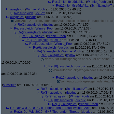
Re(11): tor für südafrika
(
Winnie_Pooh
am 11
Re(12): tor für südafrika
(
SchnittlauchAT
a
ausgleich
(
Winnie_Pooh
am 11.06.2010, 17:40:35)
Re: ausgleich
(
IcyBox
am 11.06.2010, 17:41:34)
ausgleich
(
ducduc
am 11.06.2010, 17:40:45)
Vom Autor zurückgezogen oder Autor hat seine Registrierung nicht bestä
Re(2): ausgleich
(
ducduc
am 11.06.2010, 17:41:50)
Re: ausgleich
(
Winnie_Pooh
am 11.06.2010, 17:42:37)
Re(2): ausgleich
(
ducduc
am 11.06.2010, 17:45:36)
Re(3): ausgleich
(
Winnie_Pooh
am 11.06.2010, 17:45:53)
Re(4): ausgleich
(
ducduc
am 11.06.2010, 17:46:14)
Re(5): ausgleich
(
Winnie_Pooh
am 11.06.2010, 17:47:17)
Re(6): ausgleich
(
ducduc
am 11.06.2010, 17:49:06)
Re(7): ausgleich
(
Winnie_Pooh
am 11.06.2010, 17:50:
Re(8): ausgleich
(
IcyBox
am 11.06.2010, 17:55:35)
Vom Autor zurückgezogen oder Autor hat seine Regi
11.06.2010, 17:56:02)
Re(10): ausgleich
(
ducduc
am 11.06.2010, 17:
Vom Autor zurückgezogen oder Autor hat sein
am 11.06.2010, 18:02:38)
Re(12): ausgleich
(
ducduc
am 11.06.2010
Vom Autor zurückgezogen oder Autor hat
(
substitute
am 11.06.2010, 19:18:18)
Re(8): ausgleich
(
SchnittlauchAT
am 11.06.2010, 17:
Re(8): ausgleich
(
ducduc
am 11.06.2010, 17:56:41)
Re(9): ausgleich
(
Winnie_Pooh
am 11.06.2010, 1
Re(10): ausgleich
(
ducduc
am 11.06.2010, 17:
Re(11): ausgleich
(
Winnie_Pooh
am 11.06.2
Re: Der WM 2010 - GHF-Tipprunden-Thread
(
without2010
am 11.06.2010, 
Re(2): Der WM 2010 - GHF-Tipprunden-Thread
(
ducduc
am 11.06.2010,