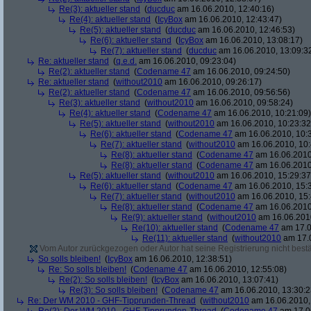
Re(3): aktueller stand
(
ducduc
am 16.06.2010, 12:40:16)
Re(4): aktueller stand
(
IcyBox
am 16.06.2010, 12:43:47)
Re(5): aktueller stand
(
ducduc
am 16.06.2010, 12:46:53)
Re(6): aktueller stand
(
IcyBox
am 16.06.2010, 13:08:17)
Re(7): aktueller stand
(
ducduc
am 16.06.2010, 13:09:3
Re: aktueller stand
(
q.e.d.
am 16.06.2010, 09:23:04)
Re(2): aktueller stand
(
Codename 47
am 16.06.2010, 09:24:50)
Re: aktueller stand
(
without2010
am 16.06.2010, 09:26:17)
Re(2): aktueller stand
(
Codename 47
am 16.06.2010, 09:56:56)
Re(3): aktueller stand
(
without2010
am 16.06.2010, 09:58:24)
Re(4): aktueller stand
(
Codename 47
am 16.06.2010, 10:21:09)
Re(5): aktueller stand
(
without2010
am 16.06.2010, 10:23:32
Re(6): aktueller stand
(
Codename 47
am 16.06.2010, 10:
Re(7): aktueller stand
(
without2010
am 16.06.2010, 10:
Re(8): aktueller stand
(
Codename 47
am 16.06.2010,
Re(8): aktueller stand
(
Codename 47
am 16.06.2010,
Re(5): aktueller stand
(
without2010
am 16.06.2010, 15:29:37
Re(6): aktueller stand
(
Codename 47
am 16.06.2010, 15:
Re(7): aktueller stand
(
without2010
am 16.06.2010, 15:
Re(8): aktueller stand
(
Codename 47
am 16.06.2010
Re(9): aktueller stand
(
without2010
am 16.06.2010
Re(10): aktueller stand
(
Codename 47
am 17.0
Re(11): aktueller stand
(
without2010
am 17.0
Vom Autor zurückgezogen oder Autor hat seine Registrierung nicht bestä
So solls bleiben!
(
IcyBox
am 16.06.2010, 12:38:51)
Re: So solls bleiben!
(
Codename 47
am 16.06.2010, 12:55:08)
Re(2): So solls bleiben!
(
IcyBox
am 16.06.2010, 13:07:41)
Re(3): So solls bleiben!
(
Codename 47
am 16.06.2010, 13:30:2
Re: Der WM 2010 - GHF-Tipprunden-Thread
(
without2010
am 16.06.2010,