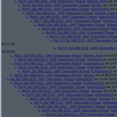
Re(3): Der WM 2010 - GHF-Tipprunden-Thread
(
Winnie_Pooh
am 14.
Re(4): Der WM 2010 - GHF-Tipprunden-Thread
(
ducduc
am 14.06.
Re(4): Der WM 2010 - GHF-Tipprunden-Thread
(
without2010
am 1
Re(5): Der WM 2010 - GHF-Tipprunden-Thread
(
Winnie_Pooh
a
Re(6): Der WM 2010 - GHF-Tipprunden-Thread
(
without201
Re(7): Der WM 2010 - GHF-Tipprunden-Thread
(
Winnie_
Re(8): Der WM 2010 - GHF-Tipprunden-Thread
(
witho
Re(9): Der WM 2010 - GHF-Tipprunden-Thread
(
Win
Re(10): Der WM 2010 - GHF-Tipprunden-Thread
Re(11): Der WM 2010 - GHF-Tipprunden-Threa
Re(12): Der WM 2010 - GHF-Tipprunden-Th
08:57:26)
Re(13): Der WM 2010 - GHF-Tipprunden-
08:59:59)
Re(2): Der WM 2010 - GHF-Tipprunden-Thread
(
Winnie_Pooh
am 14.06
Re(3): Der WM 2010 - GHF-Tipprunden-Thread
(
typeOneg
am 14.06.
Re(2): Der WM 2010 - GHF-Tipprunden-Thread
(
Codename 47
am 14.06
Re(3): Der WM 2010 - GHF-Tipprunden-Thread
(
typeOneg
am 14.06.
Re(4): Der WM 2010 - GHF-Tipprunden-Thread
(
Codename 47
am 
Re(2): Der WM 2010 - GHF-Tipprunden-Thread
(
ducduc
am 14.06.2010,
Re: Der WM 2010 - GHF-Tipprunden-Thread
(
without2010
am 15.06.2010,
Re(2): Der WM 2010 - GHF-Tipprunden-Thread
(
Codename 47
am 15.06
Re(3): Der WM 2010 - GHF-Tipprunden-Thread
(
without2010
am 15.0
Re(4): Der WM 2010 - GHF-Tipprunden-Thread
(
ducduc
am 15.06.
Re(5): Der WM 2010 - GHF-Tipprunden-Thread
(
without2010
am
Re(6): Der WM 2010 - GHF-Tipprunden-Thread
(
ducduc
am 1
Re(7): Der WM 2010 - GHF-Tipprunden-Thread
(
without2
Re(8): Der WM 2010 - GHF-Tipprunden-Thread
(
ducdu
Re(9): Der WM 2010 - GHF-Tipprunden-Thread
(
wit
Re(10): Der WM 2010 - GHF-Tipprunden-Thread