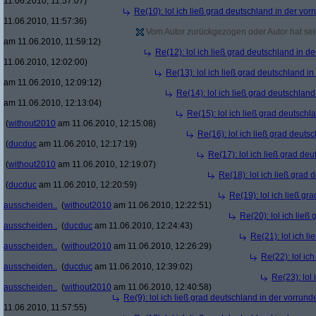
11.06.2010, 11:57:07)
Re(10): lol ich ließ grad deutschland in der vo
11.06.2010, 11:57:36)
Vom Autor zurückgezogen oder Autor hat sein
am 11.06.2010, 11:59:12)
Re(12): lol ich ließ grad deutschland in d
11.06.2010, 12:02:00)
Re(13): lol ich ließ grad deutschland i
am 11.06.2010, 12:09:12)
Re(14): lol ich ließ grad deutschlan
am 11.06.2010, 12:13:04)
Re(15): lol ich ließ grad deutsch
(
without2010
am 11.06.2010, 12:15:08)
Re(16): lol ich ließ grad deuts
(
ducduc
am 11.06.2010, 12:17:19)
Re(17): lol ich ließ grad de
(
without2010
am 11.06.2010, 12:19:07)
Re(18): lol ich ließ grad
(
ducduc
am 11.06.2010, 12:20:59)
Re(19): lol ich ließ gr
ausscheiden..
(
without2010
am 11.06.2010, 12:22:51)
Re(20): lol ich ließ
ausscheiden..
(
ducduc
am 11.06.2010, 12:24:43)
Re(21): lol ich l
ausscheiden..
(
without2010
am 11.06.2010, 12:26:29)
Re(22): lol ic
ausscheiden..
(
ducduc
am 11.06.2010, 12:39:02)
Re(23): lol
ausscheiden..
(
without2010
am 11.06.2010, 12:40:58)
Re(9): lol ich ließ grad deutschland in der vorrun
11.06.2010, 11:57:55)