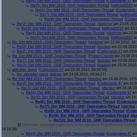
Re(4): Der WM 2010 - GHF-Tipprunden-Thread
(
Codename 47
am 
Re(5): Der WM 2010 - GHF-Tipprunden-Thread
(
without2010
am
Re(6): Der WM 2010 - GHF-Tipprunden-Thread
(
Codename 
Re(7): Der WM 2010 - GHF-Tipprunden-Thread
(
without2
Re(8): Der WM 2010 - GHF-Tipprunden-Thread
(
Coden
Re(2): Der WM 2010 - GHF-Tipprunden-Thread
(
sketcher
am 23.06.2010
Re(3): Der WM 2010 - GHF-Tipprunden-Thread
(
without2010
am 23.0
Re(4): Der WM 2010 - GHF-Tipprunden-Thread
(
sketcher
am 23.06
Re(5): Der WM 2010 - GHF-Tipprunden-Thread
(
without2010
am
Re: Der WM 2010 - GHF-Tipprunden-Thread
(
sketcher
am 22.06.2010, 16:
Re(2): Der WM 2010 - GHF-Tipprunden-Thread
(
ducduc
am 22.06.2010,
Re(2): Der WM 2010 - GHF-Tipprunden-Thread
(
Codename 47
am 23.06
Re: Der WM 2010 - GHF-Tipprunden-Thread
(
Robert Craven
am 23.06.201
Re(2): Der WM 2010 - GHF-Tipprunden-Thread
(
ducduc
am 23.06.2010,
Re(2): Der WM 2010 - GHF-Tipprunden-Thread
(
kaukus
am 23.06.2010,
aktueller stand
(
Codename 47
am 24.06.2010, 08:38:55)
Re: aktueller stand
(
playaz
am 24.06.2010, 09:34:27)
Re: Der WM 2010 - GHF-Tipprunden-Thread
(
ducduc
am 24.06.2010, 15:5
Re(2): Der WM 2010 - GHF-Tipprunden-Thread
(
Codename 47
am 24.06
Re(3): Der WM 2010 - GHF-Tipprunden-Thread
(
ducduc
am 24.06.20
Re(4): Der WM 2010 - GHF-Tipprunden-Thread
(
Codename 47
am 
Re(5): Der WM 2010 - GHF-Tipprunden-Thread
(
ducduc
am 24.
Re(6): Der WM 2010 - GHF-Tipprunden-Thread
(
Codename
Re(7): Der WM 2010 - GHF-Tipprunden-Thread
(
ducduc
Re(8): Der WM 2010 - GHF-Tipprunden-Thread
(
Code
Re(9): Der WM 2010 - GHF-Tipprunden-Thread
(
du
Re(10): Der WM 2010 - GHF-Tipprunden-Thread
Vom Autor zurückgezogen oder Autor hat seine Registrierung nicht bes
16:16:38)
Re(4): Der WM 2010 - GHF-Tipprunden-Thread
(
Codename 47
am 