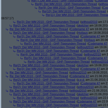
Re(7): Der WM 2010 - GHF-Tipprunden-Thread
(
Codenam
Re(8): Der WM 2010 - GHF-Tipprunden-Thread
(
witho
Re(9): Der WM 2010 - GHF-Tipprunden-Thread
(
Co
Re(10): Der WM 2010 - GHF-Tipprunden-Thread
Re(11): Der WM 2010 - GHF-Tipprunden-Threa
08:57:17)
Re(3): Der WM 2010 - GHF-Tipprunden-Thread
(
without2010
am 17.0
Re(2): Der WM 2010 - GHF-Tipprunden-Thread
(
sketcher
am 18.06.2010
Re: Der WM 2010 - GHF-Tipprunden-Thread
(
Codename 47
am 18.06.2010
Re(2): Der WM 2010 - GHF-Tipprunden-Thread
(
Hollaus
am 18.06.2010,
Re(3): Der WM 2010 - GHF-Tipprunden-Thread
(
Codename 47
am 20
Re(4): Der WM 2010 - GHF-Tipprunden-Thread
(
Hollaus
am 20.06.
Re(5): Der WM 2010 - GHF-Tipprunden-Thread
(
Codename 47
Re(2): Der WM 2010 - GHF-Tipprunden-Thread
(
without2010
am 19.06.
Re(3): Der WM 2010 - GHF-Tipprunden-Thread
(
Codename 47
am 20
Re(4): Der WM 2010 - GHF-Tipprunden-Thread
(
without2010
am 2
Re(5): Der WM 2010 - GHF-Tipprunden-Thread
(
Codename 47
Re(6): Der WM 2010 - GHF-Tipprunden-Thread
(
without201
Re(2): Der WM 2010 - GHF-Tipprunden-Thread
(
sketcher
am 19.06.2010
Re(3): Der WM 2010 - GHF-Tipprunden-Thread
(
Codename 47
am 20
Re: Der WM 2010 - GHF-Tipprunden-Thread
(
without2010
am 19.06.2010, 
Re: Der WM 2010 - GHF-Tipprunden-Thread
(
Codename 47
am 21.06.2010
Re(2): Der WM 2010 - GHF-Tipprunden-Thread
(
q.e.d.
am 21.06.2010, 0
Re(3): Der WM 2010 - GHF-Tipprunden-Thread
(
Codename 47
am 21
Re(2): Der WM 2010 - GHF-Tipprunden-Thread
(
without2010
am 21.06.
Re: Der WM 2010 - GHF-Tipprunden-Thread
(
without2010
am 21.06.2010,
Re(2): Der WM 2010 - GHF-Tipprunden-Thread
(
sketcher
am 21.06.2010
Re(3): Der WM 2010 - GHF-Tipprunden-Thread
(
without2010
am 22.0
Re(2): Der WM 2010 - GHF-Tipprunden-Thread
(
Codename 47
am 22.06
Re(3): Der WM 2010 - GHF-Tipprunden-Thread
(
without2010
am 22.0