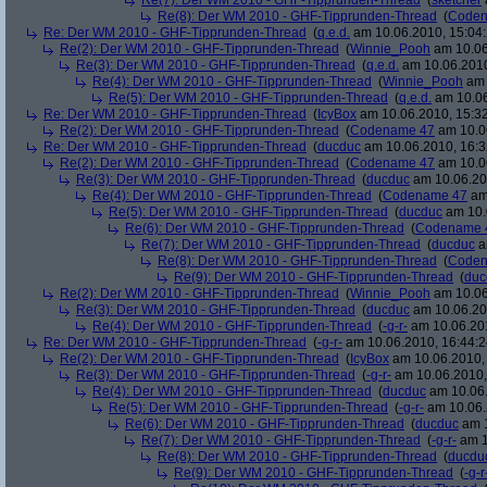
Re(7): Der WM 2010 - GHF-Tipprunden-Thread
(
sketcher
Re(8): Der WM 2010 - GHF-Tipprunden-Thread
(
Coden
Re: Der WM 2010 - GHF-Tipprunden-Thread
(
q.e.d.
am 10.06.2010, 15:04:
Re(2): Der WM 2010 - GHF-Tipprunden-Thread
(
Winnie_Pooh
am 10.06
Re(3): Der WM 2010 - GHF-Tipprunden-Thread
(
q.e.d.
am 10.06.2010
Re(4): Der WM 2010 - GHF-Tipprunden-Thread
(
Winnie_Pooh
am 
Re(5): Der WM 2010 - GHF-Tipprunden-Thread
(
q.e.d.
am 10.06
Re: Der WM 2010 - GHF-Tipprunden-Thread
(
IcyBox
am 10.06.2010, 15:32
Re(2): Der WM 2010 - GHF-Tipprunden-Thread
(
Codename 47
am 10.06
Re: Der WM 2010 - GHF-Tipprunden-Thread
(
ducduc
am 10.06.2010, 16:3
Re(2): Der WM 2010 - GHF-Tipprunden-Thread
(
Codename 47
am 10.06
Re(3): Der WM 2010 - GHF-Tipprunden-Thread
(
ducduc
am 10.06.20
Re(4): Der WM 2010 - GHF-Tipprunden-Thread
(
Codename 47
am 
Re(5): Der WM 2010 - GHF-Tipprunden-Thread
(
ducduc
am 10.
Re(6): Der WM 2010 - GHF-Tipprunden-Thread
(
Codename 
Re(7): Der WM 2010 - GHF-Tipprunden-Thread
(
ducduc
a
Re(8): Der WM 2010 - GHF-Tipprunden-Thread
(
Coden
Re(9): Der WM 2010 - GHF-Tipprunden-Thread
(
duc
Re(2): Der WM 2010 - GHF-Tipprunden-Thread
(
Winnie_Pooh
am 10.06
Re(3): Der WM 2010 - GHF-Tipprunden-Thread
(
ducduc
am 10.06.20
Re(4): Der WM 2010 - GHF-Tipprunden-Thread
(
-g-r-
am 10.06.201
Re: Der WM 2010 - GHF-Tipprunden-Thread
(
-g-r-
am 10.06.2010, 16:44:2
Re(2): Der WM 2010 - GHF-Tipprunden-Thread
(
IcyBox
am 10.06.2010, 
Re(3): Der WM 2010 - GHF-Tipprunden-Thread
(
-g-r-
am 10.06.2010,
Re(4): Der WM 2010 - GHF-Tipprunden-Thread
(
ducduc
am 10.06.
Re(5): Der WM 2010 - GHF-Tipprunden-Thread
(
-g-r-
am 10.06.
Re(6): Der WM 2010 - GHF-Tipprunden-Thread
(
ducduc
am 1
Re(7): Der WM 2010 - GHF-Tipprunden-Thread
(
-g-r-
am 1
Re(8): Der WM 2010 - GHF-Tipprunden-Thread
(
ducdu
Re(9): Der WM 2010 - GHF-Tipprunden-Thread
(
-g-r