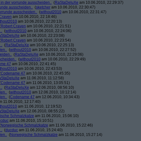
d in der vorrunde ausscheiden..
(
RaStaDeluXe
am 10.06.2010, 22:29:37)
rrunde ausscheiden..
(
sketcher
am 10.06.2010, 22:30:47)
vorrunde ausscheiden..
(
without2010
am 10.06.2010, 22:31:47)
 Craven
am 10.06.2010, 22:18:46)
thout2010
am 10.06.2010, 22:20:13)
(
Robert Craven
am 10.06.2010, 22:21:51)
..
(
without2010
am 10.06.2010, 22:24:06)
aStaDeluXe
am 10.06.2010, 22:23:08)
(
Robert Craven
am 10.06.2010, 22:23:54)
..
(
RaStaDeluXe
am 10.06.2010, 22:25:13)
den..
(
without2010
am 10.06.2010, 22:27:52)
eiden..
(
RaStaDeluXe
am 10.06.2010, 22:29:06)
scheiden..
(
without2010
am 10.06.2010, 22:29:49)
me 47
am 10.06.2010, 22:41:45)
thout2010
am 10.06.2010, 22:43:53)
(
Codename 47
am 10.06.2010, 22:45:35)
aStaDeluXe
am 11.06.2010, 11:12:58)
(
Codename 47
am 11.06.2010, 13:05:51)
..
(
RaStaDeluXe
am 12.06.2010, 08:56:10)
den..
(
without2010
am 12.06.2010, 10:12:14)
den..
(
Codename 47
am 12.06.2010, 10:34:43)
 11.06.2010, 12:17:40)
thout2010
am 11.06.2010, 12:19:52)
aStaDeluXe
am 12.06.2010, 08:55:22)
ische Schmalzkatze
am 11.06.2010, 15:06:10)
ucduc
am 11.06.2010, 15:10:51)
(
Norwegische Schmalzkatze
am 11.06.2010, 15:22:46)
..
(
ducduc
am 11.06.2010, 15:24:40)
den..
(
Norwegische Schmalzkatze
am 11.06.2010, 15:27:14)