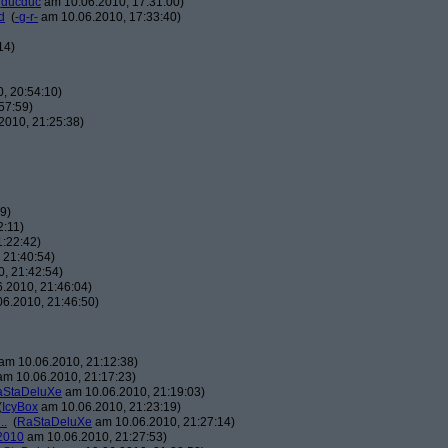
(
ducduc
am 10.06.2010, 17:31:00)
d
(
-g-r-
am 10.06.2010, 17:33:40)
14)
, 20:54:10)
57:59)
2010, 21:25:38)
9)
2:11)
:22:42)
 21:40:54)
, 21:42:54)
.2010, 21:46:04)
6.2010, 21:46:50)
am 10.06.2010, 21:12:38)
m 10.06.2010, 21:17:23)
aStaDeluXe
am 10.06.2010, 21:19:03)
(
IcyBox
am 10.06.2010, 21:23:19)
..
(
RaStaDeluXe
am 10.06.2010, 21:27:14)
2010
am 10.06.2010, 21:27:53)