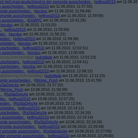
 ich ließ grad deutschland in der vorrunde ausscheiden..
(
without2010
am 11.06.201
de ausscheiden..
(
without2010
am 11.06.2010, 11:57:55)
rrunde ausscheiden..
(
ducduc
am 11.06.2010, 11:58:49)
vorrunde ausscheiden..
(
without2010
am 11.06.2010, 11:59:56)
de ausscheiden..
(
EGWPC
am 11.06.2010, 15:41:26)
(
ducduc
am 11.06.2010, 11:53:25)
..
(
without2010
am 11.06.2010, 11:55:06)
den..
(
ducduc
am 11.06.2010, 11:56:22)
eiden..
(
without2010
am 11.06.2010, 11:59:36)
scheiden..
(
ducduc
am 11.06.2010, 12:01:07)
ausscheiden..
(
without2010
am 11.06.2010, 12:02:51)
de ausscheiden..
(
ducduc
am 11.06.2010, 12:05:09)
rung nicht bestätigt
(
substitute
am 11.06.2010, 12:01:23)
ausscheiden..
(
without2010
am 11.06.2010, 12:04:41)
ausscheiden..
(
ducduc
am 11.06.2010, 12:04:45)
de ausscheiden..
(
without2010
am 11.06.2010, 12:08:15)
strierung nicht bestätigt
(
substitute
am 11.06.2010, 12:11:23)
rrunde ausscheiden..
(
Winnie_Pooh
am 11.06.2010, 15:41:59)
aStaDeluXe
am 10.06.2010, 21:57:32)
(
Winnie_Pooh
am 10.06.2010, 21:58:39)
..
(
RaStaDeluXe
am 10.06.2010, 22:05:59)
den..
(
without2010
am 10.06.2010, 22:07:25)
eiden..
(
RaStaDeluXe
am 10.06.2010, 22:12:54)
scheiden..
(
without2010
am 10.06.2010, 22:14:12)
ausscheiden..
(
RaStaDeluXe
am 10.06.2010, 22:16:26)
de ausscheiden..
(
without2010
am 10.06.2010, 22:19:14)
rrunde ausscheiden..
(
RaStaDeluXe
am 10.06.2010, 22:24:26)
vorrunde ausscheiden..
(
without2010
am 10.06.2010, 22:26:09)
er vorrunde ausscheiden..
(
RaStaDeluXe
am 10.06.2010, 22:27:05)
n der vorrunde ausscheiden..
(
without2010
am 10.06.2010, 22:29:00)