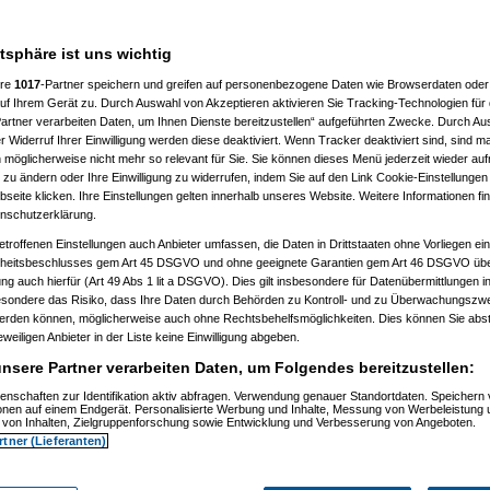
010, 12:39:52)
atsphäre ist uns wichtig
.2010, 12:58:30)
52)
ere
1017
-Partner speichern und greifen auf personenbezogene Daten wie Browserdaten oder 
.2010, 13:02:22)
f Ihrem Gerät zu. Durch Auswahl von Akzeptieren aktivieren Sie Tracking-Technologien für d
47)
artner verarbeiten Daten, um Ihnen Dienste bereitzustellen“ aufgeführten Zwecke. Durch Aus
.2010, 12:58:45)
, 13:00:40)
 Widerruf Ihrer Einwilligung werden diese deaktiviert. Wenn Tracker deaktiviert sind, sind m
10.06.2010, 13:02:07)
 möglicherweise nicht mehr so relevant für Sie. Sie können dieses Menü jederzeit wieder auf
.2010, 13:03:40)
 zu ändern oder Ihre Einwilligung zu widerrufen, indem Sie auf den Link Cookie-Einstellunge
47
am 10.06.2010, 13:47:43)
eite klicken. Ihre Einstellungen gelten innerhalb unseres Website. Weitere Informationen fin
41)
nschutzerklärung.
t
(
substitute
am 10.06.2010, 13:22:18)
0, 13:32:24)
etroffenen Einstellungen auch Anbieter umfassen, die Daten in Drittstaaten ohne Vorliegen ei
tätigt
(
substitute
am 10.06.2010, 14:18:40)
itsbeschlusses gem Art 45 DSGVO und ohne geeignete Garantien gem Art 46 DSGVO übermi
06.2010, 20:56:49)
gung auch hierfür (Art 49 Abs 1 lit a DSGVO). Dies gilt insbesondere für Datenübermittlungen i
6.2010, 20:58:32)
esondere das Risiko, dass Ihre Daten durch Behörden zu Kontroll- und zu Überwachungsz
m 10.06.2010, 21:10:41)
werden können, möglicherweise auch ohne Rechtsbehelfsmöglichkeiten. Dies können Sie abst
tätigt
(
substitute
am 19.06.2010, 18:29:55)
eweiligen Anbieter in der Liste keine Einwilligung abgeben.
6.2010, 19:19:49)
ht bestätigt
(
substitute
am 19.06.2010, 19:20:33)
nsere Partner verarbeiten Daten, um Folgendes bereitzustellen:
.2010, 13:53:57)
tätigt
(
substitute
am 10.06.2010, 14:18:29)
enschaften zur Identifikation aktiv abfragen. Verwendung genauer Standortdaten. Speichern 
10.06.2010, 14:56:26)
ionen auf einem Endgerät. Personalisierte Werbung und Inhalte, Messung von Werbeleistung 
:57:57)
von Inhalten, Zielgruppenforschung sowie Entwicklung und Verbesserung von Angeboten.
.2010, 13:59:09)
rtner (Lieferanten)
010, 14:02:19)
0, 14:08:18)
.2010, 14:52:10)