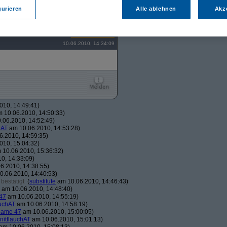
.06.2010, 15:10:30)
gurieren
Alle ablehnen
Akz
10.06.2010, 15:35:27)
30:32)
SchnittlauchAT
10.06.2010, 14:34:09
010, 14:49:41)
 10.06.2010, 14:50:33)
.06.2010, 14:52:49)
hAT
am 10.06.2010, 14:53:28)
.2010, 14:59:35)
010, 15:04:32)
10.06.2010, 15:36:32)
0, 14:33:09)
6.2010, 14:38:55)
.06.2010, 14:40:53)
bestätigt
(
substitute
am 10.06.2010, 14:46:43)
am 10.06.2010, 14:48:40)
47
am 10.06.2010, 14:55:19)
auchAT
am 10.06.2010, 14:58:19)
ame 47
am 10.06.2010, 15:00:05)
nittlauchAT
am 10.06.2010, 15:01:13)