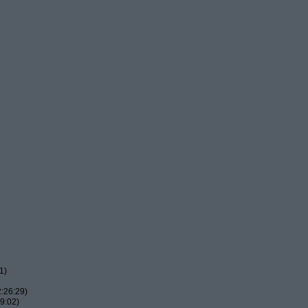
1)
:26:29)
9:02)