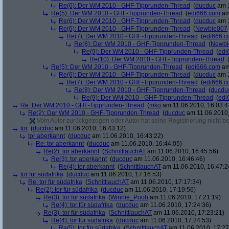
Re(6): Der WM 2010 - GHF-Tipprunden-Thread
(
ducduc
am 1
Re(5): Der WM 2010 - GHF-Tipprunden-Thread
(
edi666.com
am
Re(6): Der WM 2010 - GHF-Tipprunden-Thread
(
ducduc
am 1
Re(6): Der WM 2010 - GHF-Tipprunden-Thread
(
Newbie007
Re(7): Der WM 2010 - GHF-Tipprunden-Thread
(
edi666.
Re(8): Der WM 2010 - GHF-Tipprunden-Thread
(
Newbi
Re(9): Der WM 2010 - GHF-Tipprunden-Thread
(
edi
Re(10): Der WM 2010 - GHF-Tipprunden-Thread
Re(5): Der WM 2010 - GHF-Tipprunden-Thread
(
edi666.com
am
Re(6): Der WM 2010 - GHF-Tipprunden-Thread
(
ducduc
am 1
Re(7): Der WM 2010 - GHF-Tipprunden-Thread
(
edi666.
Re(8): Der WM 2010 - GHF-Tipprunden-Thread
(
ducdu
Re(9): Der WM 2010 - GHF-Tipprunden-Thread
(
edi
Re: Der WM 2010 - GHF-Tipprunden-Thread
(
mko
am 11.06.2010, 16:03:4
Re(2): Der WM 2010 - GHF-Tipprunden-Thread
(
ducduc
am 11.06.2010,
Vom Autor zurückgezogen oder Autor hat seine Registrierung nicht bes
tor
(
ducduc
am 11.06.2010, 16:43:12)
tor aberkannt
(
ducduc
am 11.06.2010, 16:43:22)
Re: tor aberkannt
(
ducduc
am 11.06.2010, 16:44:05)
Re(2): tor aberkannt
(
SchnittlauchAT
am 11.06.2010, 16:45:56)
Re(3): tor aberkannt
(
ducduc
am 11.06.2010, 16:46:46)
Re(4): tor aberkannt
(
SchnittlauchAT
am 11.06.2010, 16:47:2
tor für südafrika
(
ducduc
am 11.06.2010, 17:16:53)
Re: tor für südafrika
(
SchnittlauchAT
am 11.06.2010, 17:17:34)
Re(2): tor für südafrika
(
ducduc
am 11.06.2010, 17:19:56)
Re(3): tor für südafrika
(
Winnie_Pooh
am 11.06.2010, 17:21:19)
Re(4): tor für südafrika
(
ducduc
am 11.06.2010, 17:24:36)
Re(3): tor für südafrika
(
SchnittlauchAT
am 11.06.2010, 17:23:21)
Re(4): tor für südafrika
(
ducduc
am 11.06.2010, 17:24:53)
Re(5): tor für südafrika
(
SchnittlauchAT
am 11.06.2010, 17:27