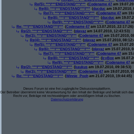
Re(5): ***l***ENDSTAND***l***
(
Codename 47
am 19.07.201
Re(6): ***l***ENDSTAND***l***
(
ducduc
am 19.07.2010, 
Re(7): ***l***ENDSTAND***l***
(
Codename 47
am 19.0
Re(8): ***l***ENDSTAND***l***
(
ducduc
am 19.07.2
Re(9): ***l***ENDSTAND***l***
(
Codename 47
am
Re: ***l***ENDSTAND***l***
(
Codename 47
am 13.07.2010, 22:17:26)
Re(2): ***l***ENDSTAND***l***
(
playaz
am 14.07.2010, 12:43:53)
Re(3): ***l***ENDSTAND***l***
(
Codename 47
am 15.07.2010, 0
Re(4): ***l***ENDSTAND***l***
(
playaz
am 15.07.2010, 08:12:
Re(5): ***l***ENDSTAND***l***
(
Codename 47
am 15.07.201
Re(6): ***l***ENDSTAND***l***
(
playaz
am 15.07.2010, 0
Re(7): ***l***ENDSTAND***l***
(
Codename 47
am 15.0
Re(8): ***l***ENDSTAND***l***
(
IcyBox
am 16.07.20
Re(9): ***l***ENDSTAND***l***
(
Codename 47
am
Re(2): ***l***ENDSTAND***l***
(
kaukus
am 19.07.2010, 09:38:53)
Re(3): ***l***ENDSTAND***l***
(
Codename 47
am 19.07.2010, 0
Re: ***l***ENDSTAND***l***
(
Winnie_Pooh
am 21.07.2010, 19:44:45)
Dieses Forum ist eine frei zugängliche Diskussionsplattform.
Der Betreiber übernimmt keine Verantwortung für den Inhalt der Beiträge und behält sich das
Recht vor, Beiträge mit rechtswidrigem oder anstößigem Inhalt zu löschen.
Datenschutzerklärung