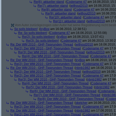
Re(6): aktueller stand
(
Codename 47
am 16.06.2010, 15:
Re(7): aktueller stand
(
without2010
am 16.06.2010, 15:
Re(8): aktueller stand
(
Codename 47
am 16.06.2010
Re(9): aktueller stand
(
without2010
am 16.06.2010
Re(10): aktueller stand
(
Codename 47
am 17.0
Re(11): aktueller stand
(
without2010
am 17.0
Vom Autor zurückgezogen oder Autor hat seine Registrierung nicht bestä
So solls bleiben!
(
IcyBox
am 16.06.2010, 12:38:51)
Re: So solls bleiben!
(
Codename 47
am 16.06.2010, 12:55:08)
Re(2): So solls bleiben!
(
IcyBox
am 16.06.2010, 13:07:41)
Re(3): So solls bleiben!
(
Codename 47
am 16.06.2010, 13:30:2
Re: Der WM 2010 - GHF-Tipprunden-Thread
(
without2010
am 16.06.2010,
Re(2): Der WM 2010 - GHF-Tipprunden-Thread
(
Codename 47
am 17.06
Re(3): Der WM 2010 - GHF-Tipprunden-Thread
(
without2010
am 17.0
Re(4): Der WM 2010 - GHF-Tipprunden-Thread
(
Codename 47
am 
Re: Der WM 2010 - GHF-Tipprunden-Thread
(
IcyBox
am 16.06.2010, 18:29
Re(2): Der WM 2010 - GHF-Tipprunden-Thread
(
Codename 47
am 17.06
Re: Der WM 2010 - GHF-Tipprunden-Thread
(
nbnb1982
am 16.06.2010, 1
Re(2): Der WM 2010 - GHF-Tipprunden-Thread
(
without2010
am 16.06.
Re(2): Der WM 2010 - GHF-Tipprunden-Thread
(
Codename 47
am 17.06
Re(3): Der WM 2010 - GHF-Tipprunden-Thread
(
nbnb1982
am 17.06.
Re(4): Der WM 2010 - GHF-Tipprunden-Thread
(
Codename 47
am 
Re(5): Der WM 2010 - GHF-Tipprunden-Thread
(
nbnb1982
am 1
Re(6): Der WM 2010 - GHF-Tipprunden-Thread
(
Codename 
Re(7): Der WM 2010 - GHF-Tipprunden-Thread
(
nbnb198
Re(8): Der WM 2010 - GHF-Tipprunden-Thread
(
Coden
Re: Der WM 2010 - GHF-Tipprunden-Thread
(
sketcher
am 16.06.2010, 23:
Re(2): Der WM 2010 - GHF-Tipprunden-Thread
(
Codename 47
am 17.06
Re: Der WM 2010 - GHF-Tipprunden-Thread
(
nbnb1982
am 17.06.2010, 1
Re(2): Der WM 2010 - GHF-Tipprunden-Thread
(
Codename 47
am 17.06