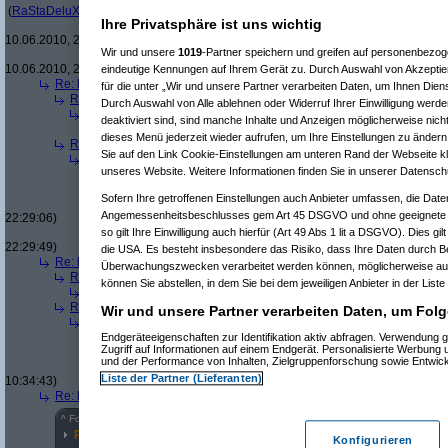
(
RaStaDeluXe
am 10.06.2010, 22:29:37)
Ihre Privatsphäre ist uns wichtig
Re(10): lol ich ließ grad deutschland in der vo
10.06.2010, 22:30:47)
Wir und unsere
1019
-Partner speichern und greifen auf personenbezo
Re(11): lol ich ließ grad deutschland in der 
10.06.2010, 22:31:47)
eindeutige Kennungen auf Ihrem Gerät zu. Durch Auswahl von Akzeptier
Re: lol ich ließ grad deutschland in der vorrunde ausscheiden..
(
Robert
für die unter „Wir und unsere Partner verarbeiten Daten, um Ihnen Dien
Re(2): lol ich ließ grad deutschland in der vorrunde ausscheiden..
(
wi
Durch Auswahl von Alle ablehnen oder Widerruf Ihrer Einwilligung werde
Re(3): lol ich ließ grad deutschland in der vorrunde ausscheiden..
deaktiviert sind, sind manche Inhalte und Anzeigen möglicherweise nicht
Re(4): lol ich ließ grad deutschland in der vorrunde ausscheiden
dieses Menü jederzeit wieder aufrufen, um Ihre Einstellungen zu ändern 
Re(2): lol ich ließ grad deutschland in der vorrunde ausscheiden..
(
R
Sie auf den Link Cookie-Einstellungen am unteren Rand der Webseite kli
Re(3): lol ich ließ grad deutschland in der vorrunde ausscheiden..
unseres Website. Weitere Informationen finden Sie in unserer Datensch
Re(4): lol ich ließ grad deutschland in der vorrunde ausscheiden
Re(5): lol ich ließ grad deutschland in der vorrunde ausschei
Sofern Ihre getroffenen Einstellungen auch Anbieter umfassen, die Daten
Re(6): lol ich ließ grad deutschland in der vorrunde aussch
Angemessenheitsbeschlusses gem Art 45 DSGVO und ohne geeignete G
22:29:06)
so gilt Ihre Einwilligung auch hierfür (Art 49 Abs 1 lit a DSGVO). Dies gi
Re(7): lol ich ließ grad deutschland in der vorrunde aus
22:29:49)
die USA. Es besteht insbesondere das Risiko, dass Ihre Daten durch B
Re: lol ich ließ grad deutschland in der vorrunde ausscheiden..
(
Codena
Überwachungszwecken verarbeitet werden können, möglicherweise auc
Re(2): lol ich ließ grad deutschland in der vorrunde ausscheiden..
(
wi
können Sie abstellen, in dem Sie bei dem jeweiligen Anbieter in der Liste
Re(3): lol ich ließ grad deutschland in der vorrunde ausscheiden..
Re(2): lol ich ließ grad deutschland in der vorrunde ausscheiden..
(
R
Wir und unsere Partner verarbeiten Daten, um Folg
Re(3): lol ich ließ grad deutschland in der vorrunde ausscheiden..
Re(4): lol ich ließ grad deutschland in der vorrunde ausscheiden
Endgeräteeigenschaften zur Identifikation aktiv abfragen. Verwendung 
Zugriff auf Informationen auf einem Endgerät. Personalisierte Werbung
Re(5): lol ich ließ grad deutschland in der vorrunde ausschei
und der Performance von Inhalten, Zielgruppenforschung sowie Entwic
Re(5): lol ich ließ grad deutschland in der vorrunde ausschei
Liste der Partner (Lieferanten)
10:34:43)
Re: lol ich ließ grad deutschland in der vorrunde ausscheiden..
(
q.e.d.
am
^
Forum
Sport & Freizeit
#
6036697
Re(2): lol ich ließ grad deutschland in der vorrunde ausscheiden..
Konfigurieren