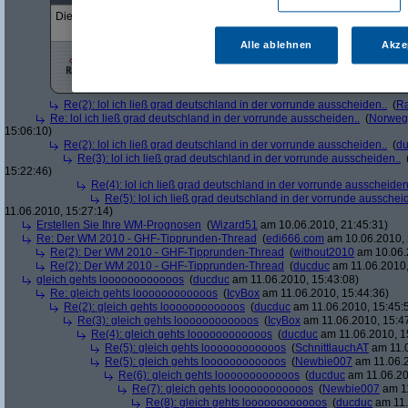
Die Hoffnung stirbt zuletzt!
Alle ablehnen
Akze
Re(2): lol ich ließ grad deutschland in der vorrunde ausscheiden..
(
R
Re: lol ich ließ grad deutschland in der vorrunde ausscheiden..
(
Norweg
15:06:10)
Re(2): lol ich ließ grad deutschland in der vorrunde ausscheiden..
(
d
Re(3): lol ich ließ grad deutschland in der vorrunde ausscheiden..
15:22:46)
Re(4): lol ich ließ grad deutschland in der vorrunde ausscheiden
Re(5): lol ich ließ grad deutschland in der vorrunde ausschei
11.06.2010, 15:27:14)
Erstellen Sie Ihre WM-Prognosen
(
Wizard51
am 10.06.2010, 21:45:31)
Re: Der WM 2010 - GHF-Tipprunden-Thread
(
edi666.com
am 10.06.2010, 
Re(2): Der WM 2010 - GHF-Tipprunden-Thread
(
without2010
am 10.06.
Re(2): Der WM 2010 - GHF-Tipprunden-Thread
(
ducduc
am 11.06.2010,
gleich gehts loooooooooooos
(
ducduc
am 11.06.2010, 15:43:08)
Re: gleich gehts loooooooooooos
(
IcyBox
am 11.06.2010, 15:44:36)
Re(2): gleich gehts loooooooooooos
(
ducduc
am 11.06.2010, 15:45:
Re(3): gleich gehts loooooooooooos
(
IcyBox
am 11.06.2010, 15:4
Re(4): gleich gehts loooooooooooos
(
ducduc
am 11.06.2010, 1
Re(5): gleich gehts loooooooooooos
(
SchnittlauchAT
am 11.0
Re(5): gleich gehts loooooooooooos
(
Newbie007
am 11.06.2
Re(6): gleich gehts loooooooooooos
(
ducduc
am 11.06.20
Re(7): gleich gehts loooooooooooos
(
Newbie007
am 11
Re(8): gleich gehts loooooooooooos
(
ducduc
am 11.