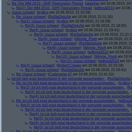
Re: Der WM 2010 - GHF-Tipprunden-Thread
(
sketcher
am 10.06.2010, 20:
Re(2): Der WM 2010 - GHF-Tipprunden-Thread
(
without2010
am 10.06.
Uuuur schwer!
(
IcyBox
am 10.06.2010, 21:10:28)
Re: Uuuur schwer!
(
RaStaDeluXe
am 10.06.2010, 21:11:35)
Re(2): Uuuur schwer!
(
IcyBox
am 10.06.2010, 21:16:39)
Re(3): Uuuur schwer!
(
RaStaDeluXe
am 10.06.2010, 21:18:05)
Re(4): Uuuur schwer!
(
IcyBox
am 10.06.2010, 21:19:41)
Re(5): Uuuur schwer!
(
RaStaDeluXe
am 10.06.2010, 21:21:1
Re(6): Uuuur schwer!
(
Winnie_Pooh
am 10.06.2010, 21:2
Re(7): Uuuur schwer!
(
RaStaDeluXe
am 10.06.2010, 21
Re(8): Uuuur schwer!
(
Winnie_Pooh
am 10.06.2010,
Re(9): Uuuur schwer!
(
without2010
am 10.06.2010
Re(10): Uuuur schwer!
(
Winnie_Pooh
am 10.06
Re(11): Uuuur schwer!
(
without2010
am 10.0
Re(2): Uuuur schwer!
(
Robert Craven
am 10.06.2010, 22:23:18)
Re(3): Uuuur schwer!
(
RaStaDeluXe
am 10.06.2010, 22:25:41)
Re: Uuuur schwer!
(
Codename 47
am 10.06.2010, 22:41:32)
lol ich ließ grad deutschland in der vorrunde ausscheiden..
(
RaStaDeluXe
Re: lol ich ließ grad deutschland in der vorrunde ausscheiden..
(
IcyBox
a
Re(2): lol ich ließ grad deutschland in der vorrunde ausscheiden..
(
R
Re(3): lol ich ließ grad deutschland in der vorrunde ausscheiden..
Re(4): lol ich ließ grad deutschland in der vorrunde ausscheiden
Re: lol ich ließ grad deutschland in der vorrunde ausscheiden..
(
without
Re(2): lol ich ließ grad deutschland in der vorrunde ausscheiden..
(
R
Re(3): lol ich ließ grad deutschland in der vorrunde ausscheiden..
Re(4): lol ich ließ grad deutschland in der vorrunde ausscheiden
Re(5): lol ich ließ grad deutschland in der vorrunde ausschei
Re(4): lol ich ließ grad deutschland in der vorrunde ausscheiden
Re(5): lol ich ließ grad deutschland in der vorrunde ausschei
Re: lol ich ließ grad deutschland in der vorrunde ausscheiden..
(
Winnie