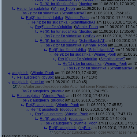
Re(6): tor für südafrika
(
ducduc
am 11.06.2010, 17:30:39)
Re: tor für südafrika
(
Winnie_Pooh
am 11.06.2010, 17:20:37)
Re(2): tor für südafrika
(
SchnittlauchAT
am 11.06.2010, 17:24:13)
Re(3): tor für südafrika
(
Winnie_Pooh
am 11.06.2010, 17:24:38)
Re(4): tor für südafrika
(
SchnittlauchAT
am 11.06.2010, 17:26:4
Re(5): tor für südafrika
(
Winnie_Pooh
am 11.06.2010, 17:34:
Re(6): tor für südafrika
(
ducduc
am 11.06.2010, 17:35:46)
Re(7): tor für südafrika
(
IcyBox
am 11.06.2010, 17:38:5
Re(6): tor für südafrika
(
SchnittlauchAT
am 11.06.2010, 17
Re(7): tor für südafrika
(
Winnie_Pooh
am 11.06.2010, 1
Re(8): tor für südafrika
(
SchnittlauchAT
am 11.06.201
Re(9): tor für südafrika
(
Winnie_Pooh
am 11.06.20
Re(10): tor für südafrika
(
SchnittlauchAT
am 11.
Re(11): tor für südafrika
(
Winnie_Pooh
am 11
Re(12): tor für südafrika
(
SchnittlauchAT
a
ausgleich
(
Winnie_Pooh
am 11.06.2010, 17:40:35)
Re: ausgleich
(
IcyBox
am 11.06.2010, 17:41:34)
ausgleich
(
ducduc
am 11.06.2010, 17:40:45)
Vom Autor zurückgezogen oder Autor hat seine Registrierung nicht bestä
Re(2): ausgleich
(
ducduc
am 11.06.2010, 17:41:50)
Re: ausgleich
(
Winnie_Pooh
am 11.06.2010, 17:42:37)
Re(2): ausgleich
(
ducduc
am 11.06.2010, 17:45:36)
Re(3): ausgleich
(
Winnie_Pooh
am 11.06.2010, 17:45:53)
Re(4): ausgleich
(
ducduc
am 11.06.2010, 17:46:14)
Re(5): ausgleich
(
Winnie_Pooh
am 11.06.2010, 17:47:17)
Re(6): ausgleich
(
ducduc
am 11.06.2010, 17:49:06)
Re(7): ausgleich
(
Winnie_Pooh
am 11.06.2010, 17:50:
Re(8): ausgleich
(
IcyBox
am 11.06.2010, 17:55:35)
Vom Autor zurückgezogen oder Autor hat seine Regi
11.06.2010, 17:56:02)