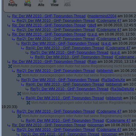
Re: Der WM 2010 - GHF-Tipprunden-Thread
(
mastermind2004
am 10.06.2
Re(2): Der WM 2010 - GHF-Tipprunden-Thread
(
Codename 47
am 10.06
Re: Der WM 2010 - GHF-Tipprunden-Thread
(
stiefl
am 10.06.2010, 12:45:
Re(2): Der WM 2010 - GHF-Tipprunden-Thread
(
Codename 47
am 10.06
Re: Der WM 2010 - GHF-Tipprunden-Thread
(
q.e.d.
am 10.06.2010, 12:50:
Re(2): Der WM 2010 - GHF-Tipprunden-Thread
(
Codename 47
am 10.06
Re(3): Der WM 2010 - GHF-Tipprunden-Thread
(
q.e.d.
am 10.06.2010
Re(4): Der WM 2010 - GHF-Tipprunden-Thread
(
Codename 47
am 
Re(5): Der WM 2010 - GHF-Tipprunden-Thread
(
q.e.d.
am 10.06
Re(6): Der WM 2010 - GHF-Tipprunden-Thread
(
Codename 
Re: Der WM 2010 - GHF-Tipprunden-Thread
(
Rain
am 10.06.2010, 13:13:
Vom Autor zurückgezogen oder Autor hat seine Registrierung nicht bestätig
Re(2): Der WM 2010 - GHF-Tipprunden-Thread
(
gibberish
am 10.06.201
Vom Autor zurückgezogen oder Autor hat seine Registrierung nicht bes
Re(3): Der WM 2010 - GHF-Tipprunden-Thread
(
RaStaDeluXe
am 10.
Re(4): Der WM 2010 - GHF-Tipprunden-Thread
(
gibberish
am 10.0
Re(5): Der WM 2010 - GHF-Tipprunden-Thread
(
RaStaDeluXe
a
Vom Autor zurückgezogen oder Autor hat seine Registrierung nicht bes
Re(4): Der WM 2010 - GHF-Tipprunden-Thread
(
gibberish
am 19.0
Vom Autor zurückgezogen oder Autor hat seine Registrierung nic
19:20:33)
Re(2): Der WM 2010 - GHF-Tipprunden-Thread
(
Codename 47
am 10.06
Vom Autor zurückgezogen oder Autor hat seine Registrierung nicht bes
Re(4): Der WM 2010 - GHF-Tipprunden-Thread
(
Codename 47
am 
Re: Der WM 2010 - GHF-Tipprunden-Thread
(
piiceman
am 10.06.2010, 13
Re(2): Der WM 2010 - GHF-Tipprunden-Thread
(
Codename 47
am 10.06
Re(3): Der WM 2010 - GHF-Tipprunden-Thread
(
piiceman
am 10.06.2