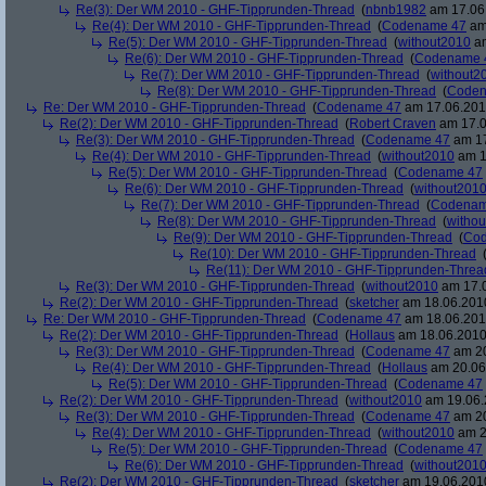
Re(3): Der WM 2010 - GHF-Tipprunden-Thread
(
nbnb1982
am 17.06.
Re(4): Der WM 2010 - GHF-Tipprunden-Thread
(
Codename 47
am 
Re(5): Der WM 2010 - GHF-Tipprunden-Thread
(
without2010
am
Re(6): Der WM 2010 - GHF-Tipprunden-Thread
(
Codename 
Re(7): Der WM 2010 - GHF-Tipprunden-Thread
(
without2
Re(8): Der WM 2010 - GHF-Tipprunden-Thread
(
Coden
Re: Der WM 2010 - GHF-Tipprunden-Thread
(
Codename 47
am 17.06.2010
Re(2): Der WM 2010 - GHF-Tipprunden-Thread
(
Robert Craven
am 17.0
Re(3): Der WM 2010 - GHF-Tipprunden-Thread
(
Codename 47
am 17
Re(4): Der WM 2010 - GHF-Tipprunden-Thread
(
without2010
am 1
Re(5): Der WM 2010 - GHF-Tipprunden-Thread
(
Codename 47
Re(6): Der WM 2010 - GHF-Tipprunden-Thread
(
without201
Re(7): Der WM 2010 - GHF-Tipprunden-Thread
(
Codenam
Re(8): Der WM 2010 - GHF-Tipprunden-Thread
(
witho
Re(9): Der WM 2010 - GHF-Tipprunden-Thread
(
Co
Re(10): Der WM 2010 - GHF-Tipprunden-Thread
Re(11): Der WM 2010 - GHF-Tipprunden-Threa
Re(3): Der WM 2010 - GHF-Tipprunden-Thread
(
without2010
am 17.0
Re(2): Der WM 2010 - GHF-Tipprunden-Thread
(
sketcher
am 18.06.2010
Re: Der WM 2010 - GHF-Tipprunden-Thread
(
Codename 47
am 18.06.2010
Re(2): Der WM 2010 - GHF-Tipprunden-Thread
(
Hollaus
am 18.06.2010,
Re(3): Der WM 2010 - GHF-Tipprunden-Thread
(
Codename 47
am 20
Re(4): Der WM 2010 - GHF-Tipprunden-Thread
(
Hollaus
am 20.06.
Re(5): Der WM 2010 - GHF-Tipprunden-Thread
(
Codename 47
Re(2): Der WM 2010 - GHF-Tipprunden-Thread
(
without2010
am 19.06.
Re(3): Der WM 2010 - GHF-Tipprunden-Thread
(
Codename 47
am 20
Re(4): Der WM 2010 - GHF-Tipprunden-Thread
(
without2010
am 2
Re(5): Der WM 2010 - GHF-Tipprunden-Thread
(
Codename 47
Re(6): Der WM 2010 - GHF-Tipprunden-Thread
(
without201
Re(2): Der WM 2010 - GHF-Tipprunden-Thread
(
sketcher
am 19.06.2010