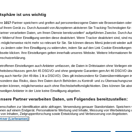
010, 12:39:52)
atsphäre ist uns wichtig
.2010, 12:58:30)
52)
ere
1017
-Partner speichern und greifen auf personenbezogene Daten wie Browserdaten oder 
.2010, 13:02:22)
f Ihrem Gerät zu. Durch Auswahl von Akzeptieren aktivieren Sie Tracking-Technologien für d
47)
artner verarbeiten Daten, um Ihnen Dienste bereitzustellen“ aufgeführten Zwecke. Durch Aus
.2010, 12:58:45)
, 13:00:40)
 Widerruf Ihrer Einwilligung werden diese deaktiviert. Wenn Tracker deaktiviert sind, sind m
10.06.2010, 13:02:07)
 möglicherweise nicht mehr so relevant für Sie. Sie können dieses Menü jederzeit wieder auf
.2010, 13:03:40)
 zu ändern oder Ihre Einwilligung zu widerrufen, indem Sie auf den Link Cookie-Einstellunge
47
am 10.06.2010, 13:47:43)
eite klicken. Ihre Einstellungen gelten innerhalb unseres Website. Weitere Informationen fin
41)
nschutzerklärung.
t
(
substitute
am 10.06.2010, 13:22:18)
0, 13:32:24)
etroffenen Einstellungen auch Anbieter umfassen, die Daten in Drittstaaten ohne Vorliegen ei
tätigt
(
substitute
am 10.06.2010, 14:18:40)
itsbeschlusses gem Art 45 DSGVO und ohne geeignete Garantien gem Art 46 DSGVO übermi
06.2010, 20:56:49)
gung auch hierfür (Art 49 Abs 1 lit a DSGVO). Dies gilt insbesondere für Datenübermittlungen i
6.2010, 20:58:32)
esondere das Risiko, dass Ihre Daten durch Behörden zu Kontroll- und zu Überwachungsz
m 10.06.2010, 21:10:41)
werden können, möglicherweise auch ohne Rechtsbehelfsmöglichkeiten. Dies können Sie abst
tätigt
(
substitute
am 19.06.2010, 18:29:55)
eweiligen Anbieter in der Liste keine Einwilligung abgeben.
6.2010, 19:19:49)
ht bestätigt
(
substitute
am 19.06.2010, 19:20:33)
nsere Partner verarbeiten Daten, um Folgendes bereitzustellen:
.2010, 13:53:57)
tätigt
(
substitute
am 10.06.2010, 14:18:29)
enschaften zur Identifikation aktiv abfragen. Verwendung genauer Standortdaten. Speichern 
10.06.2010, 14:56:26)
ionen auf einem Endgerät. Personalisierte Werbung und Inhalte, Messung von Werbeleistung 
:57:57)
von Inhalten, Zielgruppenforschung sowie Entwicklung und Verbesserung von Angeboten.
.2010, 13:59:09)
rtner (Lieferanten)
010, 14:02:19)
0, 14:08:18)
.2010, 14:52:10)