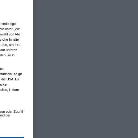
eindeutige
ie unter „Wir
wahl von Alle
anche Inhalte
rufen, um Ihre
n am unteren
den Sie in
nes
tteln, so gilt
n die USA. Es
wecken
ellen, in dem
von oder Zugriff
und der