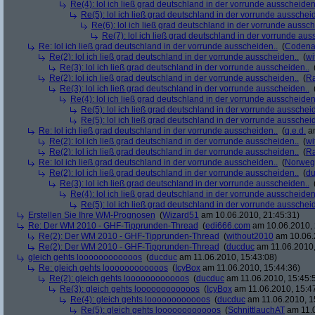
Re(4): lol ich ließ grad deutschland in der vorrunde ausscheiden
Re(5): lol ich ließ grad deutschland in der vorrunde ausschei
Re(6): lol ich ließ grad deutschland in der vorrunde aussch
Re(7): lol ich ließ grad deutschland in der vorrunde aus
Re: lol ich ließ grad deutschland in der vorrunde ausscheiden..
(
Codena
Re(2): lol ich ließ grad deutschland in der vorrunde ausscheiden..
(
wi
Re(3): lol ich ließ grad deutschland in der vorrunde ausscheiden..
Re(2): lol ich ließ grad deutschland in der vorrunde ausscheiden..
(
R
Re(3): lol ich ließ grad deutschland in der vorrunde ausscheiden..
Re(4): lol ich ließ grad deutschland in der vorrunde ausscheiden
Re(5): lol ich ließ grad deutschland in der vorrunde ausschei
Re(5): lol ich ließ grad deutschland in der vorrunde ausschei
Re: lol ich ließ grad deutschland in der vorrunde ausscheiden..
(
q.e.d.
am
Re(2): lol ich ließ grad deutschland in der vorrunde ausscheiden..
(
wi
Re(2): lol ich ließ grad deutschland in der vorrunde ausscheiden..
(
R
Re: lol ich ließ grad deutschland in der vorrunde ausscheiden..
(
Norweg
Re(2): lol ich ließ grad deutschland in der vorrunde ausscheiden..
(
d
Re(3): lol ich ließ grad deutschland in der vorrunde ausscheiden..
Re(4): lol ich ließ grad deutschland in der vorrunde ausscheiden
Re(5): lol ich ließ grad deutschland in der vorrunde ausschei
Erstellen Sie Ihre WM-Prognosen
(
Wizard51
am 10.06.2010, 21:45:31)
Re: Der WM 2010 - GHF-Tipprunden-Thread
(
edi666.com
am 10.06.2010, 
Re(2): Der WM 2010 - GHF-Tipprunden-Thread
(
without2010
am 10.06.
Re(2): Der WM 2010 - GHF-Tipprunden-Thread
(
ducduc
am 11.06.2010,
gleich gehts loooooooooooos
(
ducduc
am 11.06.2010, 15:43:08)
Re: gleich gehts loooooooooooos
(
IcyBox
am 11.06.2010, 15:44:36)
Re(2): gleich gehts loooooooooooos
(
ducduc
am 11.06.2010, 15:45:
Re(3): gleich gehts loooooooooooos
(
IcyBox
am 11.06.2010, 15:4
Re(4): gleich gehts loooooooooooos
(
ducduc
am 11.06.2010, 1
Re(5): gleich gehts loooooooooooos
(
SchnittlauchAT
am 11.0