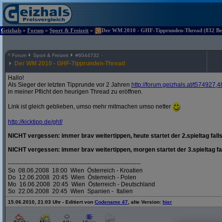
Geizhals
»
Forum
»
Sport & Freizeit
»
Der WM 2010 - GHF-Tipprunden-Thread (832 Beit
^
Forum
Sport & Freizeit
#
6044732
Der WM 2010 - GHF-Tipprunden-Thread
Hallo!
Als Sieger der letzten Tipprunde vor 2 Jahren
http:/
/
forum.geizhals.at/
t574927,4
in meiner Pflicht den heurigen Thread zu eröffnen.
Link ist gleich geblieben, umso mehr mitmachen umso netter
http:/
/
kicktipp.de/
ghf/
NICHT vergessen: immer brav weitertippen, heute startet der 2.spieltag falls
NICHT vergessen: immer brav weitertippen, morgen startet der 3.spieltag fal
-------------------------------------------------------------------
So 08.06.2008 18:00 Wien Österreich - Kroatien
Do 12.06.2008 20:45 Wien Österreich - Polen
Mo 16.06.2008 20:45 Wien Österreich - Deutschland
So 22.06.2008 20:45 Wien Spanien - Italien
15.06.2010, 21:03 Uhr - Editiert von
Codename 47
, alte Version:
hier