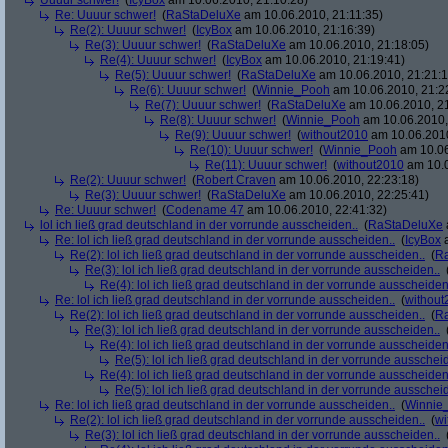
Uuuur schwer!
(
IcyBox
am 10.06.2010, 21:10:28)
Re: Uuuur schwer!
(
RaStaDeluXe
am 10.06.2010, 21:11:35)
Re(2): Uuuur schwer!
(
IcyBox
am 10.06.2010, 21:16:39)
Re(3): Uuuur schwer!
(
RaStaDeluXe
am 10.06.2010, 21:18:05)
Re(4): Uuuur schwer!
(
IcyBox
am 10.06.2010, 21:19:41)
Re(5): Uuuur schwer!
(
RaStaDeluXe
am 10.06.2010, 21:21:1
Re(6): Uuuur schwer!
(
Winnie_Pooh
am 10.06.2010, 21:2
Re(7): Uuuur schwer!
(
RaStaDeluXe
am 10.06.2010, 21
Re(8): Uuuur schwer!
(
Winnie_Pooh
am 10.06.2010,
Re(9): Uuuur schwer!
(
without2010
am 10.06.2010
Re(10): Uuuur schwer!
(
Winnie_Pooh
am 10.06
Re(11): Uuuur schwer!
(
without2010
am 10.0
Re(2): Uuuur schwer!
(
Robert Craven
am 10.06.2010, 22:23:18)
Re(3): Uuuur schwer!
(
RaStaDeluXe
am 10.06.2010, 22:25:41)
Re: Uuuur schwer!
(
Codename 47
am 10.06.2010, 22:41:32)
lol ich ließ grad deutschland in der vorrunde ausscheiden..
(
RaStaDeluXe
Re: lol ich ließ grad deutschland in der vorrunde ausscheiden..
(
IcyBox
a
Re(2): lol ich ließ grad deutschland in der vorrunde ausscheiden..
(
R
Re(3): lol ich ließ grad deutschland in der vorrunde ausscheiden..
Re(4): lol ich ließ grad deutschland in der vorrunde ausscheiden
Re: lol ich ließ grad deutschland in der vorrunde ausscheiden..
(
without
Re(2): lol ich ließ grad deutschland in der vorrunde ausscheiden..
(
R
Re(3): lol ich ließ grad deutschland in der vorrunde ausscheiden..
Re(4): lol ich ließ grad deutschland in der vorrunde ausscheiden
Re(5): lol ich ließ grad deutschland in der vorrunde ausschei
Re(4): lol ich ließ grad deutschland in der vorrunde ausscheiden
Re(5): lol ich ließ grad deutschland in der vorrunde ausschei
Re: lol ich ließ grad deutschland in der vorrunde ausscheiden..
(
Winnie
Re(2): lol ich ließ grad deutschland in der vorrunde ausscheiden..
(
wi
Re(3): lol ich ließ grad deutschland in der vorrunde ausscheiden..