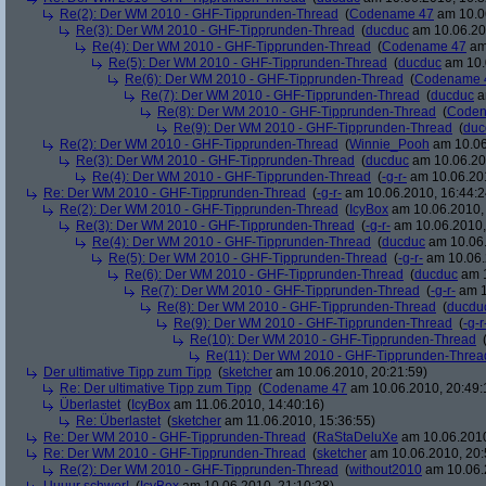
Re(2): Der WM 2010 - GHF-Tipprunden-Thread
(
Codename 47
am 10.06
Re(3): Der WM 2010 - GHF-Tipprunden-Thread
(
ducduc
am 10.06.20
Re(4): Der WM 2010 - GHF-Tipprunden-Thread
(
Codename 47
am 
Re(5): Der WM 2010 - GHF-Tipprunden-Thread
(
ducduc
am 10.
Re(6): Der WM 2010 - GHF-Tipprunden-Thread
(
Codename 
Re(7): Der WM 2010 - GHF-Tipprunden-Thread
(
ducduc
a
Re(8): Der WM 2010 - GHF-Tipprunden-Thread
(
Coden
Re(9): Der WM 2010 - GHF-Tipprunden-Thread
(
duc
Re(2): Der WM 2010 - GHF-Tipprunden-Thread
(
Winnie_Pooh
am 10.06
Re(3): Der WM 2010 - GHF-Tipprunden-Thread
(
ducduc
am 10.06.20
Re(4): Der WM 2010 - GHF-Tipprunden-Thread
(
-g-r-
am 10.06.201
Re: Der WM 2010 - GHF-Tipprunden-Thread
(
-g-r-
am 10.06.2010, 16:44:2
Re(2): Der WM 2010 - GHF-Tipprunden-Thread
(
IcyBox
am 10.06.2010, 
Re(3): Der WM 2010 - GHF-Tipprunden-Thread
(
-g-r-
am 10.06.2010,
Re(4): Der WM 2010 - GHF-Tipprunden-Thread
(
ducduc
am 10.06.
Re(5): Der WM 2010 - GHF-Tipprunden-Thread
(
-g-r-
am 10.06.
Re(6): Der WM 2010 - GHF-Tipprunden-Thread
(
ducduc
am 1
Re(7): Der WM 2010 - GHF-Tipprunden-Thread
(
-g-r-
am 1
Re(8): Der WM 2010 - GHF-Tipprunden-Thread
(
ducdu
Re(9): Der WM 2010 - GHF-Tipprunden-Thread
(
-g-r
Re(10): Der WM 2010 - GHF-Tipprunden-Thread
Re(11): Der WM 2010 - GHF-Tipprunden-Threa
Der ultimative Tipp zum Tipp
(
sketcher
am 10.06.2010, 20:21:59)
Re: Der ultimative Tipp zum Tipp
(
Codename 47
am 10.06.2010, 20:49:
Überlastet
(
IcyBox
am 11.06.2010, 14:40:16)
Re: Überlastet
(
sketcher
am 11.06.2010, 15:36:55)
Re: Der WM 2010 - GHF-Tipprunden-Thread
(
RaStaDeluXe
am 10.06.2010
Re: Der WM 2010 - GHF-Tipprunden-Thread
(
sketcher
am 10.06.2010, 20:
Re(2): Der WM 2010 - GHF-Tipprunden-Thread
(
without2010
am 10.06.