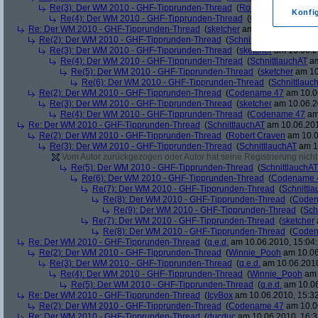
Re(3): Der WM 2010 - GHF-Tipprunden-Thread
(
Robert Craven
am 10
Konfi
Re(4): Der WM 2010 - GHF-Tipprunden-Thread
(
Codename 47
am 
Re: Der WM 2010 - GHF-Tipprunden-Thread
(
sketcher
am 10.06.2010, 14:
Re(2): Der WM 2010 - GHF-Tipprunden-Thread
(
SchnittlauchAT
am 10.0
Re(3): Der WM 2010 - GHF-Tipprunden-Thread
(
sketcher
am 10.06.2
Re(4): Der WM 2010 - GHF-Tipprunden-Thread
(
SchnittlauchAT
am
Re(5): Der WM 2010 - GHF-Tipprunden-Thread
(
sketcher
am 10
Re(6): Der WM 2010 - GHF-Tipprunden-Thread
(
Schnittlauc
Re(2): Der WM 2010 - GHF-Tipprunden-Thread
(
Codename 47
am 10.06
Re(3): Der WM 2010 - GHF-Tipprunden-Thread
(
sketcher
am 10.06.2
Re(4): Der WM 2010 - GHF-Tipprunden-Thread
(
Codename 47
am 
Re: Der WM 2010 - GHF-Tipprunden-Thread
(
SchnittlauchAT
am 10.06.201
Re(2): Der WM 2010 - GHF-Tipprunden-Thread
(
Robert Craven
am 10.0
Re(3): Der WM 2010 - GHF-Tipprunden-Thread
(
SchnittlauchAT
am 10
Vom Autor zurückgezogen oder Autor hat seine Registrierung nicht 
Re(5): Der WM 2010 - GHF-Tipprunden-Thread
(
SchnittlauchAT
Re(6): Der WM 2010 - GHF-Tipprunden-Thread
(
Codename 
Re(7): Der WM 2010 - GHF-Tipprunden-Thread
(
Schnittl
Re(8): Der WM 2010 - GHF-Tipprunden-Thread
(
Coden
Re(9): Der WM 2010 - GHF-Tipprunden-Thread
(
Sch
Re(7): Der WM 2010 - GHF-Tipprunden-Thread
(
sketcher
Re(8): Der WM 2010 - GHF-Tipprunden-Thread
(
Coden
Re: Der WM 2010 - GHF-Tipprunden-Thread
(
q.e.d.
am 10.06.2010, 15:04:
Re(2): Der WM 2010 - GHF-Tipprunden-Thread
(
Winnie_Pooh
am 10.06
Re(3): Der WM 2010 - GHF-Tipprunden-Thread
(
q.e.d.
am 10.06.2010
Re(4): Der WM 2010 - GHF-Tipprunden-Thread
(
Winnie_Pooh
am 
Re(5): Der WM 2010 - GHF-Tipprunden-Thread
(
q.e.d.
am 10.06
Re: Der WM 2010 - GHF-Tipprunden-Thread
(
IcyBox
am 10.06.2010, 15:32
Re(2): Der WM 2010 - GHF-Tipprunden-Thread
(
Codename 47
am 10.06
Re: Der WM 2010 - GHF-Tipprunden-Thread
(
ducduc
am 10.06.2010, 16:3