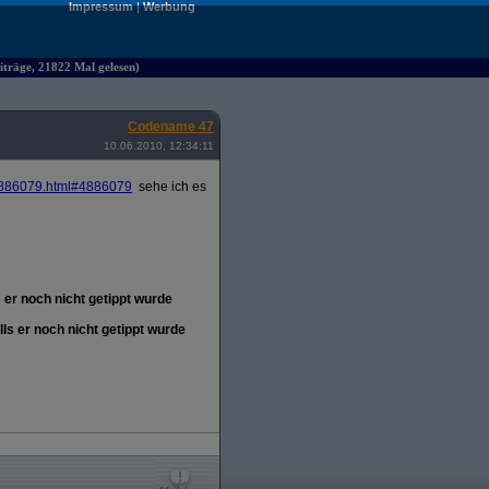
Impressum
|
Werbung
räge, 21822 Mal gelesen)
Codename 47
10.06.2010, 12:34:11
886079.html#4886079
sehe ich es
 er noch nicht getippt wurde
ls er noch nicht getippt wurde