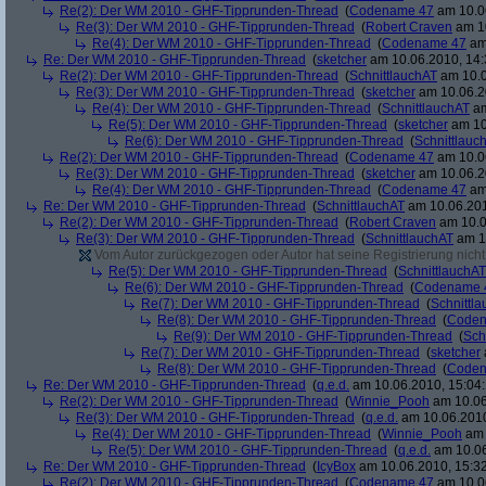
Re(2): Der WM 2010 - GHF-Tipprunden-Thread
(
Codename 47
am 10.06
Re(3): Der WM 2010 - GHF-Tipprunden-Thread
(
Robert Craven
am 10
Re(4): Der WM 2010 - GHF-Tipprunden-Thread
(
Codename 47
am 
Re: Der WM 2010 - GHF-Tipprunden-Thread
(
sketcher
am 10.06.2010, 14:
Re(2): Der WM 2010 - GHF-Tipprunden-Thread
(
SchnittlauchAT
am 10.0
Re(3): Der WM 2010 - GHF-Tipprunden-Thread
(
sketcher
am 10.06.2
Re(4): Der WM 2010 - GHF-Tipprunden-Thread
(
SchnittlauchAT
am
Re(5): Der WM 2010 - GHF-Tipprunden-Thread
(
sketcher
am 10
Re(6): Der WM 2010 - GHF-Tipprunden-Thread
(
Schnittlauc
Re(2): Der WM 2010 - GHF-Tipprunden-Thread
(
Codename 47
am 10.06
Re(3): Der WM 2010 - GHF-Tipprunden-Thread
(
sketcher
am 10.06.2
Re(4): Der WM 2010 - GHF-Tipprunden-Thread
(
Codename 47
am 
Re: Der WM 2010 - GHF-Tipprunden-Thread
(
SchnittlauchAT
am 10.06.201
Re(2): Der WM 2010 - GHF-Tipprunden-Thread
(
Robert Craven
am 10.0
Re(3): Der WM 2010 - GHF-Tipprunden-Thread
(
SchnittlauchAT
am 10
Vom Autor zurückgezogen oder Autor hat seine Registrierung nicht 
Re(5): Der WM 2010 - GHF-Tipprunden-Thread
(
SchnittlauchAT
Re(6): Der WM 2010 - GHF-Tipprunden-Thread
(
Codename 
Re(7): Der WM 2010 - GHF-Tipprunden-Thread
(
Schnittl
Re(8): Der WM 2010 - GHF-Tipprunden-Thread
(
Coden
Re(9): Der WM 2010 - GHF-Tipprunden-Thread
(
Sch
Re(7): Der WM 2010 - GHF-Tipprunden-Thread
(
sketcher
Re(8): Der WM 2010 - GHF-Tipprunden-Thread
(
Coden
Re: Der WM 2010 - GHF-Tipprunden-Thread
(
q.e.d.
am 10.06.2010, 15:04:
Re(2): Der WM 2010 - GHF-Tipprunden-Thread
(
Winnie_Pooh
am 10.06
Re(3): Der WM 2010 - GHF-Tipprunden-Thread
(
q.e.d.
am 10.06.2010
Re(4): Der WM 2010 - GHF-Tipprunden-Thread
(
Winnie_Pooh
am 
Re(5): Der WM 2010 - GHF-Tipprunden-Thread
(
q.e.d.
am 10.06
Re: Der WM 2010 - GHF-Tipprunden-Thread
(
IcyBox
am 10.06.2010, 15:32
Re(2): Der WM 2010 - GHF-Tipprunden-Thread
(
Codename 47
am 10.06