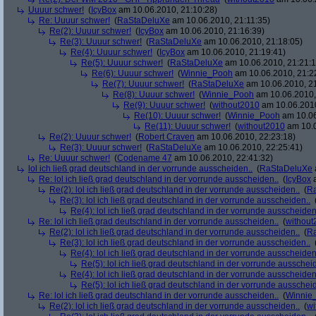
Uuuur schwer!
(
IcyBox
am 10.06.2010, 21:10:28)
Re: Uuuur schwer!
(
RaStaDeluXe
am 10.06.2010, 21:11:35)
Re(2): Uuuur schwer!
(
IcyBox
am 10.06.2010, 21:16:39)
Re(3): Uuuur schwer!
(
RaStaDeluXe
am 10.06.2010, 21:18:05)
Re(4): Uuuur schwer!
(
IcyBox
am 10.06.2010, 21:19:41)
Re(5): Uuuur schwer!
(
RaStaDeluXe
am 10.06.2010, 21:21:1
Re(6): Uuuur schwer!
(
Winnie_Pooh
am 10.06.2010, 21:2
Re(7): Uuuur schwer!
(
RaStaDeluXe
am 10.06.2010, 21
Re(8): Uuuur schwer!
(
Winnie_Pooh
am 10.06.2010,
Re(9): Uuuur schwer!
(
without2010
am 10.06.2010
Re(10): Uuuur schwer!
(
Winnie_Pooh
am 10.06
Re(11): Uuuur schwer!
(
without2010
am 10.0
Re(2): Uuuur schwer!
(
Robert Craven
am 10.06.2010, 22:23:18)
Re(3): Uuuur schwer!
(
RaStaDeluXe
am 10.06.2010, 22:25:41)
Re: Uuuur schwer!
(
Codename 47
am 10.06.2010, 22:41:32)
lol ich ließ grad deutschland in der vorrunde ausscheiden..
(
RaStaDeluXe
Re: lol ich ließ grad deutschland in der vorrunde ausscheiden..
(
IcyBox
a
Re(2): lol ich ließ grad deutschland in der vorrunde ausscheiden..
(
R
Re(3): lol ich ließ grad deutschland in der vorrunde ausscheiden..
Re(4): lol ich ließ grad deutschland in der vorrunde ausscheiden
Re: lol ich ließ grad deutschland in der vorrunde ausscheiden..
(
without
Re(2): lol ich ließ grad deutschland in der vorrunde ausscheiden..
(
R
Re(3): lol ich ließ grad deutschland in der vorrunde ausscheiden..
Re(4): lol ich ließ grad deutschland in der vorrunde ausscheiden
Re(5): lol ich ließ grad deutschland in der vorrunde ausschei
Re(4): lol ich ließ grad deutschland in der vorrunde ausscheiden
Re(5): lol ich ließ grad deutschland in der vorrunde ausschei
Re: lol ich ließ grad deutschland in der vorrunde ausscheiden..
(
Winnie
Re(2): lol ich ließ grad deutschland in der vorrunde ausscheiden..
(
wi