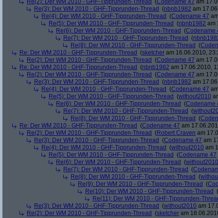
Re(2): Der WM 2010 - GHF-Tipprunden-Thread
(
Codename 47
am 17.06
Re(3): Der WM 2010 - GHF-Tipprunden-Thread
(
nbnb1982
am 17.06.
Re(4): Der WM 2010 - GHF-Tipprunden-Thread
(
Codename 47
am 
Re(5): Der WM 2010 - GHF-Tipprunden-Thread
(
nbnb1982
am 1
Re(6): Der WM 2010 - GHF-Tipprunden-Thread
(
Codename 
Re(7): Der WM 2010 - GHF-Tipprunden-Thread
(
nbnb198
Re(8): Der WM 2010 - GHF-Tipprunden-Thread
(
Coden
Re: Der WM 2010 - GHF-Tipprunden-Thread
(
sketcher
am 16.06.2010, 23:
Re(2): Der WM 2010 - GHF-Tipprunden-Thread
(
Codename 47
am 17.06
Re: Der WM 2010 - GHF-Tipprunden-Thread
(
nbnb1982
am 17.06.2010, 1
Re(2): Der WM 2010 - GHF-Tipprunden-Thread
(
Codename 47
am 17.06
Re(3): Der WM 2010 - GHF-Tipprunden-Thread
(
nbnb1982
am 17.06.
Re(4): Der WM 2010 - GHF-Tipprunden-Thread
(
Codename 47
am 
Re(5): Der WM 2010 - GHF-Tipprunden-Thread
(
without2010
am
Re(6): Der WM 2010 - GHF-Tipprunden-Thread
(
Codename 
Re(7): Der WM 2010 - GHF-Tipprunden-Thread
(
without2
Re(8): Der WM 2010 - GHF-Tipprunden-Thread
(
Coden
Re: Der WM 2010 - GHF-Tipprunden-Thread
(
Codename 47
am 17.06.2010
Re(2): Der WM 2010 - GHF-Tipprunden-Thread
(
Robert Craven
am 17.0
Re(3): Der WM 2010 - GHF-Tipprunden-Thread
(
Codename 47
am 17
Re(4): Der WM 2010 - GHF-Tipprunden-Thread
(
without2010
am 1
Re(5): Der WM 2010 - GHF-Tipprunden-Thread
(
Codename 47
Re(6): Der WM 2010 - GHF-Tipprunden-Thread
(
without201
Re(7): Der WM 2010 - GHF-Tipprunden-Thread
(
Codenam
Re(8): Der WM 2010 - GHF-Tipprunden-Thread
(
witho
Re(9): Der WM 2010 - GHF-Tipprunden-Thread
(
Co
Re(10): Der WM 2010 - GHF-Tipprunden-Thread
Re(11): Der WM 2010 - GHF-Tipprunden-Threa
Re(3): Der WM 2010 - GHF-Tipprunden-Thread
(
without2010
am 17.0
Re(2): Der WM 2010 - GHF-Tipprunden-Thread
(
sketcher
am 18.06.2010