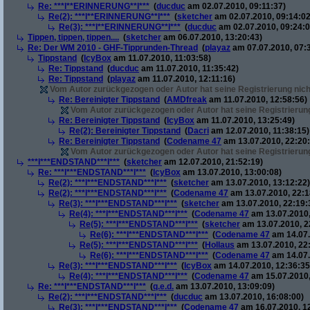
Re: ***l**ERINNERUNG**l***
(
ducduc
am 02.07.2010, 09:11:37)
Re(2): ***l**ERINNERUNG**l***
(
sketcher
am 02.07.2010, 09:14:02
Re(3): ***l**ERINNERUNG**l***
(
ducduc
am 02.07.2010, 09:24:0
Tippen, tippen, tippen....
(
sketcher
am 06.07.2010, 13:20:43)
Re: Der WM 2010 - GHF-Tipprunden-Thread
(
playaz
am 07.07.2010, 07:
Tippstand
(
IcyBox
am 11.07.2010, 11:03:58)
Re: Tippstand
(
ducduc
am 11.07.2010, 11:35:42)
Re: Tippstand
(
playaz
am 11.07.2010, 12:11:16)
Vom Autor zurückgezogen oder Autor hat seine Registrierung nicht
Re: Bereinigter Tippstand
(
AMDfreak
am 11.07.2010, 12:58:56)
Vom Autor zurückgezogen oder Autor hat seine Registrierung 
Re: Bereinigter Tippstand
(
IcyBox
am 11.07.2010, 13:25:49)
Re(2): Bereinigter Tippstand
(
Dacri
am 12.07.2010, 11:38:15)
Re: Bereinigter Tippstand
(
Codename 47
am 13.07.2010, 22:20:
Vom Autor zurückgezogen oder Autor hat seine Registrierung 
***l***ENDSTAND***l***
(
sketcher
am 12.07.2010, 21:52:19)
Re: ***l***ENDSTAND***l***
(
IcyBox
am 13.07.2010, 13:00:08)
Re(2): ***l***ENDSTAND***l***
(
sketcher
am 13.07.2010, 13:12:22)
Re(2): ***l***ENDSTAND***l***
(
Codename 47
am 13.07.2010, 22:1
Re(3): ***l***ENDSTAND***l***
(
sketcher
am 13.07.2010, 22:19:
Re(4): ***l***ENDSTAND***l***
(
Codename 47
am 13.07.2010,
Re(5): ***l***ENDSTAND***l***
(
sketcher
am 13.07.2010, 2
Re(6): ***l***ENDSTAND***l***
(
Codename 47
am 14.07.
Re(5): ***l***ENDSTAND***l***
(
Hollaus
am 13.07.2010, 22
Re(6): ***l***ENDSTAND***l***
(
Codename 47
am 14.07.
Re(3): ***l***ENDSTAND***l***
(
IcyBox
am 14.07.2010, 12:36:35
Re(4): ***l***ENDSTAND***l***
(
Codename 47
am 15.07.2010,
Re: ***l***ENDSTAND***l***
(
q.e.d.
am 13.07.2010, 13:09:09)
Re(2): ***l***ENDSTAND***l***
(
ducduc
am 13.07.2010, 16:08:00)
Re(3): ***l***ENDSTAND***l***
(
Codename 47
am 16.07.2010, 1