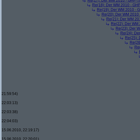
Re(17): Der WM 2010 - GHF-T
Re(18): Der WM 2010 - GH
Re(19): Der WM 2010 - 
Re(20): Der WM 2010 
Re(21): Der WM 20
Re(22): Der WM 
Re(23): Der 
Re(24): De
Re(25):
Re(26
Re
21:59:54)
22:03:13)
22:03:38)
22:04:03)
15.06.2010, 22:19:17)
15.06.2010, 22:20:01)