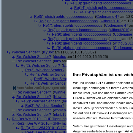
Re(13): gleich gehts loooooooooooos
Re(14): gleich gehts looooooooooo
Re(15): gleich gehts looooooooo
Re(5): gleich gehts loooooooooooos
(
Codename 47
am 12.0
Re(6): gleich gehts loooooooooooos
(
without2010
am 12.0
Re(7): gleich gehts loooooooooooos
(
Codename 47
am
Re(8): gleich gehts loooooooooooos
(
without2010
am
Re(9): gleich gehts loooooooooooos
(
Codename 
Re(8): gleich gehts loooooooooooos
(
ducduc
am 12.
Re(9): gleich gehts loooooooooooos
(
without201
Re(9): gleich gehts loooooooooooos
(
Codename 
Welcher Sender?
(
IcyBox
am 11.06.2010, 15:55:07)
Re: Welcher Sender?
(
ducduc
am 11.06.2010, 15:55:25)
Re: Welcher Sender?
(
mko
am 11.06.2010, 15:56:08)
Re(2): Welcher Sender?
(
IcyBox
am 11.06.2010, 15:56:43)
Re(3): Welcher Sender?
(
EGWPC
am 11.06.2010, 15:59:56)
Ihre Privatsphäre ist uns wich
Re(4): Welcher Sender?
(
mko
am 11.06.2010, 16:01:28)
Re(5): Welcher Sender?
(
EGWPC
am 11.06.2010, 16:59:51)
Wir und unsere
1017
-Partner speichern 
Re(4): Welcher Sender?
(
IcyBox
am 11.06.2010, 16:04:26)
Vom Autor zurückgezogen oder Autor hat seine Registrierung nicht bestä
eindeutige Kennungen auf Ihrem Gerät zu
Re: Welcher Sender?
(
Winnie_Pooh
am 11.06.2010, 15:58:19)
für die unter „Wir und unsere Partner ver
Re: Welcher Sender?
(
Newbie007
am 11.06.2010, 16:00:27)
Durch Auswahl von Alle ablehnen oder Wid
Re(2): Welcher Sender?
(
mko
am 11.06.2010, 16:01:50)
deaktiviert sind, sind manche Inhalte und
Re(3): Welcher Sender?
(
Newbie007
am 11.06.2010, 16:08:21)
dieses Menü jederzeit wieder aufrufen, um
Re: Welcher Sender?
(
women-zhong-guo-ren
am 11.06.2010, 17:03:27
Sie auf den Link Cookie-Einstellungen am 
Re: Welcher Sender?
(
nbnb1982
am 15.06.2010, 14:54:08)
unseres Website. Weitere Informationen f
Re: Der WM 2010 - GHF-Tipprunden-Thread
(
edi666.com
am 11.06.2010, 
Re(2): Der WM 2010 - GHF-Tipprunden-Thread
(
ducduc
am 11.06.2010,
Sofern Ihre getroffenen Einstellungen auc
Re(3): Der WM 2010 - GHF-Tipprunden-Thread
(
edi666.com
am 11.0
Angemessenheitsbeschlusses gem Art 45
Re(4): Der WM 2010 - GHF-Tipprunden-Thread
(
ducduc
am 11.06.