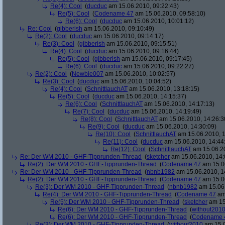
Re(4): Cool
(
ducduc
am 15.06.2010, 09:22:43)
Re(5): Cool
(
Codename 47
am 15.06.2010, 09:58:10)
Re(6): Cool
(
ducduc
am 15.06.2010, 10:01:12)
Re: Cool
(
gibberish
am 15.06.2010, 09:10:49)
Re(2): Cool
(
ducduc
am 15.06.2010, 09:14:17)
Re(3): Cool
(
gibberish
am 15.06.2010, 09:15:51)
Re(4): Cool
(
ducduc
am 15.06.2010, 09:16:44)
Re(5): Cool
(
gibberish
am 15.06.2010, 09:17:45)
Re(6): Cool
(
ducduc
am 15.06.2010, 09:22:27)
Re(2): Cool
(
Newbie007
am 15.06.2010, 10:02:57)
Re(3): Cool
(
ducduc
am 15.06.2010, 10:04:52)
Re(4): Cool
(
SchnittlauchAT
am 15.06.2010, 13:18:15)
Re(5): Cool
(
ducduc
am 15.06.2010, 14:15:37)
Re(6): Cool
(
SchnittlauchAT
am 15.06.2010, 14:17:13)
Re(7): Cool
(
ducduc
am 15.06.2010, 14:19:49)
Re(8): Cool
(
SchnittlauchAT
am 15.06.2010, 14:26:3
Re(9): Cool
(
ducduc
am 15.06.2010, 14:30:09)
Re(10): Cool
(
SchnittlauchAT
am 15.06.2010, 1
Re(11): Cool
(
ducduc
am 15.06.2010, 14:44
Re(12): Cool
(
SchnittlauchAT
am 15.06.20
Re: Der WM 2010 - GHF-Tipprunden-Thread
(
sketcher
am 15.06.2010, 14:
Re(2): Der WM 2010 - GHF-Tipprunden-Thread
(
Codename 47
am 15.06
Re: Der WM 2010 - GHF-Tipprunden-Thread
(
nbnb1982
am 15.06.2010, 1
Re(2): Der WM 2010 - GHF-Tipprunden-Thread
(
Codename 47
am 15.06
Re(3): Der WM 2010 - GHF-Tipprunden-Thread
(
nbnb1982
am 15.06.
Re(4): Der WM 2010 - GHF-Tipprunden-Thread
(
Codename 47
am 
Re(5): Der WM 2010 - GHF-Tipprunden-Thread
(
sketcher
am 15
Re(6): Der WM 2010 - GHF-Tipprunden-Thread
(
without201
Re(6): Der WM 2010 - GHF-Tipprunden-Thread
(
Codename 
Re(3): Der WM 2010 - GHF-Tipprunden-Thread
(
without2010
am 15.0