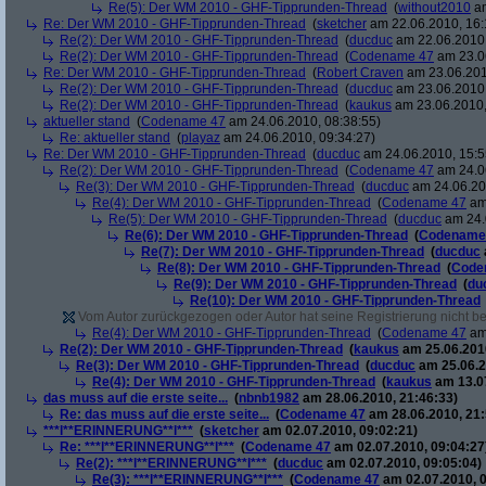
Re(5): Der WM 2010 - GHF-Tipprunden-Thread
(
without2010
am
Re: Der WM 2010 - GHF-Tipprunden-Thread
(
sketcher
am 22.06.2010, 16:
Re(2): Der WM 2010 - GHF-Tipprunden-Thread
(
ducduc
am 22.06.2010,
Re(2): Der WM 2010 - GHF-Tipprunden-Thread
(
Codename 47
am 23.06
Re: Der WM 2010 - GHF-Tipprunden-Thread
(
Robert Craven
am 23.06.201
Re(2): Der WM 2010 - GHF-Tipprunden-Thread
(
ducduc
am 23.06.2010,
Re(2): Der WM 2010 - GHF-Tipprunden-Thread
(
kaukus
am 23.06.2010,
aktueller stand
(
Codename 47
am 24.06.2010, 08:38:55)
Re: aktueller stand
(
playaz
am 24.06.2010, 09:34:27)
Re: Der WM 2010 - GHF-Tipprunden-Thread
(
ducduc
am 24.06.2010, 15:5
Re(2): Der WM 2010 - GHF-Tipprunden-Thread
(
Codename 47
am 24.06
Re(3): Der WM 2010 - GHF-Tipprunden-Thread
(
ducduc
am 24.06.20
Re(4): Der WM 2010 - GHF-Tipprunden-Thread
(
Codename 47
am 
Re(5): Der WM 2010 - GHF-Tipprunden-Thread
(
ducduc
am 24.
Re(6): Der WM 2010 - GHF-Tipprunden-Thread
(
Codename
Re(7): Der WM 2010 - GHF-Tipprunden-Thread
(
ducduc
Re(8): Der WM 2010 - GHF-Tipprunden-Thread
(
Code
Re(9): Der WM 2010 - GHF-Tipprunden-Thread
(
du
Re(10): Der WM 2010 - GHF-Tipprunden-Thread
Vom Autor zurückgezogen oder Autor hat seine Registrierung nicht bes
Re(4): Der WM 2010 - GHF-Tipprunden-Thread
(
Codename 47
am 
Re(2): Der WM 2010 - GHF-Tipprunden-Thread
(
kaukus
am 25.06.2010
Re(3): Der WM 2010 - GHF-Tipprunden-Thread
(
ducduc
am 25.06.2
Re(4): Der WM 2010 - GHF-Tipprunden-Thread
(
kaukus
am 13.07
das muss auf die erste seite...
(
nbnb1982
am 28.06.2010, 21:46:33)
Re: das muss auf die erste seite...
(
Codename 47
am 28.06.2010, 21:
***l**ERINNERUNG**l***
(
sketcher
am 02.07.2010, 09:02:21)
Re: ***l**ERINNERUNG**l***
(
Codename 47
am 02.07.2010, 09:04:27
Re(2): ***l**ERINNERUNG**l***
(
ducduc
am 02.07.2010, 09:05:04)
Re(3): ***l**ERINNERUNG**l***
(
Codename 47
am 02.07.2010, 0