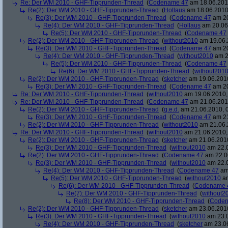
Re: Der WM 2010 - GHF-Tipprunden-Thread
(
Codename 47
am 18.06.2010
Re(2): Der WM 2010 - GHF-Tipprunden-Thread
(
Hollaus
am 18.06.2010,
Re(3): Der WM 2010 - GHF-Tipprunden-Thread
(
Codename 47
am 20
Re(4): Der WM 2010 - GHF-Tipprunden-Thread
(
Hollaus
am 20.06.
Re(5): Der WM 2010 - GHF-Tipprunden-Thread
(
Codename 47
Re(2): Der WM 2010 - GHF-Tipprunden-Thread
(
without2010
am 19.06.
Re(3): Der WM 2010 - GHF-Tipprunden-Thread
(
Codename 47
am 20
Re(4): Der WM 2010 - GHF-Tipprunden-Thread
(
without2010
am 2
Re(5): Der WM 2010 - GHF-Tipprunden-Thread
(
Codename 47
Re(6): Der WM 2010 - GHF-Tipprunden-Thread
(
without201
Re(2): Der WM 2010 - GHF-Tipprunden-Thread
(
sketcher
am 19.06.2010
Re(3): Der WM 2010 - GHF-Tipprunden-Thread
(
Codename 47
am 20
Re: Der WM 2010 - GHF-Tipprunden-Thread
(
without2010
am 19.06.2010, 
Re: Der WM 2010 - GHF-Tipprunden-Thread
(
Codename 47
am 21.06.2010
Re(2): Der WM 2010 - GHF-Tipprunden-Thread
(
q.e.d.
am 21.06.2010, 0
Re(3): Der WM 2010 - GHF-Tipprunden-Thread
(
Codename 47
am 21
Re(2): Der WM 2010 - GHF-Tipprunden-Thread
(
without2010
am 21.06.
Re: Der WM 2010 - GHF-Tipprunden-Thread
(
without2010
am 21.06.2010,
Re(2): Der WM 2010 - GHF-Tipprunden-Thread
(
sketcher
am 21.06.2010
Re(3): Der WM 2010 - GHF-Tipprunden-Thread
(
without2010
am 22.0
Re(2): Der WM 2010 - GHF-Tipprunden-Thread
(
Codename 47
am 22.06
Re(3): Der WM 2010 - GHF-Tipprunden-Thread
(
without2010
am 22.0
Re(4): Der WM 2010 - GHF-Tipprunden-Thread
(
Codename 47
am 
Re(5): Der WM 2010 - GHF-Tipprunden-Thread
(
without2010
am
Re(6): Der WM 2010 - GHF-Tipprunden-Thread
(
Codename 
Re(7): Der WM 2010 - GHF-Tipprunden-Thread
(
without2
Re(8): Der WM 2010 - GHF-Tipprunden-Thread
(
Coden
Re(2): Der WM 2010 - GHF-Tipprunden-Thread
(
sketcher
am 23.06.2010
Re(3): Der WM 2010 - GHF-Tipprunden-Thread
(
without2010
am 23.0
Re(4): Der WM 2010 - GHF-Tipprunden-Thread
(
sketcher
am 23.06