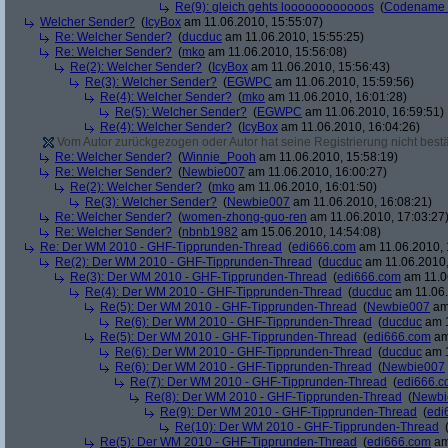
Re(9): gleich gehts loooooooooooos
(
Codename 
Welcher Sender?
(
IcyBox
am 11.06.2010, 15:55:07)
Re: Welcher Sender?
(
ducduc
am 11.06.2010, 15:55:25)
Re: Welcher Sender?
(
mko
am 11.06.2010, 15:56:08)
Re(2): Welcher Sender?
(
IcyBox
am 11.06.2010, 15:56:43)
Re(3): Welcher Sender?
(
EGWPC
am 11.06.2010, 15:59:56)
Re(4): Welcher Sender?
(
mko
am 11.06.2010, 16:01:28)
Re(5): Welcher Sender?
(
EGWPC
am 11.06.2010, 16:59:51)
Re(4): Welcher Sender?
(
IcyBox
am 11.06.2010, 16:04:26)
Vom Autor zurückgezogen oder Autor hat seine Registrierung nicht bestä
Re: Welcher Sender?
(
Winnie_Pooh
am 11.06.2010, 15:58:19)
Re: Welcher Sender?
(
Newbie007
am 11.06.2010, 16:00:27)
Re(2): Welcher Sender?
(
mko
am 11.06.2010, 16:01:50)
Re(3): Welcher Sender?
(
Newbie007
am 11.06.2010, 16:08:21)
Re: Welcher Sender?
(
women-zhong-guo-ren
am 11.06.2010, 17:03:27
Re: Welcher Sender?
(
nbnb1982
am 15.06.2010, 14:54:08)
Re: Der WM 2010 - GHF-Tipprunden-Thread
(
edi666.com
am 11.06.2010, 
Re(2): Der WM 2010 - GHF-Tipprunden-Thread
(
ducduc
am 11.06.2010,
Re(3): Der WM 2010 - GHF-Tipprunden-Thread
(
edi666.com
am 11.0
Re(4): Der WM 2010 - GHF-Tipprunden-Thread
(
ducduc
am 11.06.
Re(5): Der WM 2010 - GHF-Tipprunden-Thread
(
Newbie007
am 
Re(6): Der WM 2010 - GHF-Tipprunden-Thread
(
ducduc
am 1
Re(5): Der WM 2010 - GHF-Tipprunden-Thread
(
edi666.com
am
Re(6): Der WM 2010 - GHF-Tipprunden-Thread
(
ducduc
am 1
Re(6): Der WM 2010 - GHF-Tipprunden-Thread
(
Newbie007
Re(7): Der WM 2010 - GHF-Tipprunden-Thread
(
edi666.
Re(8): Der WM 2010 - GHF-Tipprunden-Thread
(
Newbi
Re(9): Der WM 2010 - GHF-Tipprunden-Thread
(
edi
Re(10): Der WM 2010 - GHF-Tipprunden-Thread
Re(5): Der WM 2010 - GHF-Tipprunden-Thread
(
edi666.com
am