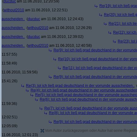
(
ducduc
am 11.06.2010, 12:20:59)
Re(19): lol ich ließ g
(
without2010
am 11.06.2010, 12:22:51)
Re(20): lol ich ließ
ausscheiden..
(
ducduc
am 11.06.2010, 12:24:43)
Re(21): lol ich l
ausscheiden..
(
without2010
am 11.06.2010, 12:26:29)
Re(22): lol ic
ausscheiden..
(
ducduc
am 11.06.2010, 12:39:02)
Re(23): lol
ausscheiden..
(
without2010
am 11.06.2010, 12:40:58)
Re(9): lol ich ließ grad deutschland in der vorrun
11:57:55)
Re(10): lol ich ließ grad deutschland in der vo
11:58:49)
Re(11): lol ich ließ grad deutschland in der 
11.06.2010, 11:59:56)
Re(9): lol ich ließ grad deutschland in der vorrun
15:41:26)
Re(3): lol ich ließ grad deutschland in der vorrunde ausscheiden..
Re(4): lol ich ließ grad deutschland in der vorrunde ausscheiden
Re(5): lol ich ließ grad deutschland in der vorrunde ausschei
Re(6): lol ich ließ grad deutschland in der vorrunde aussch
11:59:36)
Re(7): lol ich ließ grad deutschland in der vorrunde aus
Re(8): lol ich ließ grad deutschland in der vorrunde 
12:02:51)
Re(9): lol ich ließ grad deutschland in der vorrun
12:05:09)
Vom Autor zurückgezogen oder Autor hat seine Registrie
11.06.2010, 12:01:23)