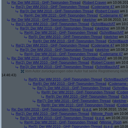
Re: Der WM 2010 - GHF-Tipprunden-Thread
(
Robert Craven
am 10.06.201
Re(2): Der WM 2010 - GHF-Tipprunden-Thread
(
Codename 47
am 10.06
Re(3): Der WM 2010 - GHF-Tipprunden-Thread
(
Robert Craven
am 10
Re(4): Der WM 2010 - GHF-Tipprunden-Thread
(
Codename 47
am 
Re: Der WM 2010 - GHF-Tipprunden-Thread
(
sketcher
am 10.06.2010, 14:
Re(2): Der WM 2010 - GHF-Tipprunden-Thread
(
SchnittlauchAT
am 10.0
Re(3): Der WM 2010 - GHF-Tipprunden-Thread
(
sketcher
am 10.06.2
Re(4): Der WM 2010 - GHF-Tipprunden-Thread
(
SchnittlauchAT
am
Re(5): Der WM 2010 - GHF-Tipprunden-Thread
(
sketcher
am 10
Re(6): Der WM 2010 - GHF-Tipprunden-Thread
(
Schnittlauc
Re(2): Der WM 2010 - GHF-Tipprunden-Thread
(
Codename 47
am 10.06
Re(3): Der WM 2010 - GHF-Tipprunden-Thread
(
sketcher
am 10.06.2
Re(4): Der WM 2010 - GHF-Tipprunden-Thread
(
Codename 47
am 
Re: Der WM 2010 - GHF-Tipprunden-Thread
(
SchnittlauchAT
am 10.06.201
Re(2): Der WM 2010 - GHF-Tipprunden-Thread
(
Robert Craven
am 10.0
Re(3): Der WM 2010 - GHF-Tipprunden-Thread
(
SchnittlauchAT
am 10
Vom Autor zurückgezogen oder Autor hat seine Registrierung nicht 
14:46:43)
Re(5): Der WM 2010 - GHF-Tipprunden-Thread
(
SchnittlauchAT
Re(6): Der WM 2010 - GHF-Tipprunden-Thread
(
Codename 
Re(7): Der WM 2010 - GHF-Tipprunden-Thread
(
Schnittl
Re(8): Der WM 2010 - GHF-Tipprunden-Thread
(
Coden
Re(9): Der WM 2010 - GHF-Tipprunden-Thread
(
Sch
Re(7): Der WM 2010 - GHF-Tipprunden-Thread
(
sketcher
Re(8): Der WM 2010 - GHF-Tipprunden-Thread
(
Coden
Re: Der WM 2010 - GHF-Tipprunden-Thread
(
q.e.d.
am 10.06.2010, 15:04:
Re(2): Der WM 2010 - GHF-Tipprunden-Thread
(
Winnie_Pooh
am 10.06
Re(3): Der WM 2010 - GHF-Tipprunden-Thread
(
q.e.d.
am 10.06.2010
Re(4): Der WM 2010 - GHF-Tipprunden-Thread
(
Winnie_Pooh
am 
Re(5): Der WM 2010 - GHF-Tipprunden-Thread
(
q.e.d.
am 10.06