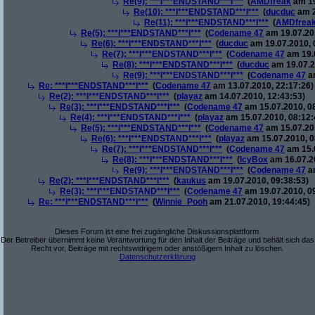
Re(9): ***l***ENDSTAND***l***
(
AMDfreak
am 19
Re(10): ***l***ENDSTAND***l***
(
ducduc
am 2
Re(11): ***l***ENDSTAND***l***
(
AMDfrea
Re(5): ***l***ENDSTAND***l***
(
Codename 47
am 19.07.201
Re(6): ***l***ENDSTAND***l***
(
ducduc
am 19.07.2010, 
Re(7): ***l***ENDSTAND***l***
(
Codename 47
am 19.0
Re(8): ***l***ENDSTAND***l***
(
ducduc
am 19.07.2
Re(9): ***l***ENDSTAND***l***
(
Codename 47
am
Re: ***l***ENDSTAND***l***
(
Codename 47
am 13.07.2010, 22:17:26)
Re(2): ***l***ENDSTAND***l***
(
playaz
am 14.07.2010, 12:43:53)
Re(3): ***l***ENDSTAND***l***
(
Codename 47
am 15.07.2010, 0
Re(4): ***l***ENDSTAND***l***
(
playaz
am 15.07.2010, 08:12:
Re(5): ***l***ENDSTAND***l***
(
Codename 47
am 15.07.201
Re(6): ***l***ENDSTAND***l***
(
playaz
am 15.07.2010, 0
Re(7): ***l***ENDSTAND***l***
(
Codename 47
am 15.0
Re(8): ***l***ENDSTAND***l***
(
IcyBox
am 16.07.20
Re(9): ***l***ENDSTAND***l***
(
Codename 47
am
Re(2): ***l***ENDSTAND***l***
(
kaukus
am 19.07.2010, 09:38:53)
Re(3): ***l***ENDSTAND***l***
(
Codename 47
am 19.07.2010, 0
Re: ***l***ENDSTAND***l***
(
Winnie_Pooh
am 21.07.2010, 19:44:45)
Dieses Forum ist eine frei zugängliche Diskussionsplattform.
Der Betreiber übernimmt keine Verantwortung für den Inhalt der Beiträge und behält sich das
Recht vor, Beiträge mit rechtswidrigem oder anstößigem Inhalt zu löschen.
Datenschutzerklärung