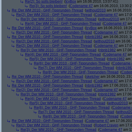
Re(2): So solls bleiben!
(
IcyBox
am 16.06.2010, 13:07:41)
Re(3): So solls bleiben!
(
Codename 47
am 16.06.2010, 13:30:2
Re: Der WM 2010 - GHF-Tipprunden-Thread
(
without2010
am 16.06.2010,
Re(2): Der WM 2010 - GHF-Tipprunden-Thread
(
Codename 47
am 17.06
Re(3): Der WM 2010 - GHF-Tipprunden-Thread
(
without2010
am 17.0
Re(4): Der WM 2010 - GHF-Tipprunden-Thread
(
Codename 47
am 
Re: Der WM 2010 - GHF-Tipprunden-Thread
(
IcyBox
am 16.06.2010, 18:29
Re(2): Der WM 2010 - GHF-Tipprunden-Thread
(
Codename 47
am 17.06
Re: Der WM 2010 - GHF-Tipprunden-Thread
(
nbnb1982
am 16.06.2010, 1
Re(2): Der WM 2010 - GHF-Tipprunden-Thread
(
without2010
am 16.06.
Re(2): Der WM 2010 - GHF-Tipprunden-Thread
(
Codename 47
am 17.06
Re(3): Der WM 2010 - GHF-Tipprunden-Thread
(
nbnb1982
am 17.06.
Re(4): Der WM 2010 - GHF-Tipprunden-Thread
(
Codename 47
am 
Re(5): Der WM 2010 - GHF-Tipprunden-Thread
(
nbnb1982
am 1
Re(6): Der WM 2010 - GHF-Tipprunden-Thread
(
Codename 
Re(7): Der WM 2010 - GHF-Tipprunden-Thread
(
nbnb198
Re(8): Der WM 2010 - GHF-Tipprunden-Thread
(
Coden
Re: Der WM 2010 - GHF-Tipprunden-Thread
(
sketcher
am 16.06.2010, 23:
Re(2): Der WM 2010 - GHF-Tipprunden-Thread
(
Codename 47
am 17.06
Re: Der WM 2010 - GHF-Tipprunden-Thread
(
nbnb1982
am 17.06.2010, 1
Re(2): Der WM 2010 - GHF-Tipprunden-Thread
(
Codename 47
am 17.06
Re(3): Der WM 2010 - GHF-Tipprunden-Thread
(
nbnb1982
am 17.06.
Re(4): Der WM 2010 - GHF-Tipprunden-Thread
(
Codename 47
am 
Re(5): Der WM 2010 - GHF-Tipprunden-Thread
(
without2010
am
Re(6): Der WM 2010 - GHF-Tipprunden-Thread
(
Codename 
Re(7): Der WM 2010 - GHF-Tipprunden-Thread
(
without2
Re(8): Der WM 2010 - GHF-Tipprunden-Thread
(
Coden
Re: Der WM 2010 - GHF-Tipprunden-Thread
(
Codename 47
am 17.06.2010
Re(2): Der WM 2010 - GHF-Tipprunden-Thread
(
Robert Craven
am 17.0
Re(3): Der WM 2010 - GHF-Tipprunden-Thread
(
Codename 47
am 17