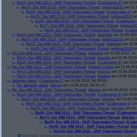
Re(2): Der WM 2010 - GHF-Tipprunden-Thread
(
Codename 47
am 22.06
Re(3): Der WM 2010 - GHF-Tipprunden-Thread
(
without2010
am 22.0
Re(4): Der WM 2010 - GHF-Tipprunden-Thread
(
Codename 47
am 
Re(5): Der WM 2010 - GHF-Tipprunden-Thread
(
without2010
am
Re(6): Der WM 2010 - GHF-Tipprunden-Thread
(
Codename 
Re(7): Der WM 2010 - GHF-Tipprunden-Thread
(
without2
Re(8): Der WM 2010 - GHF-Tipprunden-Thread
(
Coden
Re(2): Der WM 2010 - GHF-Tipprunden-Thread
(
sketcher
am 23.06.2010
Re(3): Der WM 2010 - GHF-Tipprunden-Thread
(
without2010
am 23.0
Re(4): Der WM 2010 - GHF-Tipprunden-Thread
(
sketcher
am 23.06
Re(5): Der WM 2010 - GHF-Tipprunden-Thread
(
without2010
am
Re: Der WM 2010 - GHF-Tipprunden-Thread
(
sketcher
am 22.06.2010, 16:
Re(2): Der WM 2010 - GHF-Tipprunden-Thread
(
ducduc
am 22.06.2010,
Re(2): Der WM 2010 - GHF-Tipprunden-Thread
(
Codename 47
am 23.06
Re: Der WM 2010 - GHF-Tipprunden-Thread
(
Robert Craven
am 23.06.201
Re(2): Der WM 2010 - GHF-Tipprunden-Thread
(
ducduc
am 23.06.2010,
Re(2): Der WM 2010 - GHF-Tipprunden-Thread
(
kaukus
am 23.06.2010,
aktueller stand
(
Codename 47
am 24.06.2010, 08:38:55)
Re: aktueller stand
(
playaz
am 24.06.2010, 09:34:27)
Re: Der WM 2010 - GHF-Tipprunden-Thread
(
ducduc
am 24.06.2010, 15:5
Re(2): Der WM 2010 - GHF-Tipprunden-Thread
(
Codename 47
am 24.06
Re(3): Der WM 2010 - GHF-Tipprunden-Thread
(
ducduc
am 24.06.20
Re(4): Der WM 2010 - GHF-Tipprunden-Thread
(
Codename 47
am 
Re(5): Der WM 2010 - GHF-Tipprunden-Thread
(
ducduc
am 24.
Re(6): Der WM 2010 - GHF-Tipprunden-Thread
(
Codename
Re(7): Der WM 2010 - GHF-Tipprunden-Thread
(
ducduc
Re(8): Der WM 2010 - GHF-Tipprunden-Thread
(
Code
Re(9): Der WM 2010 - GHF-Tipprunden-Thread
(
du
Re(10): Der WM 2010 - GHF-Tipprunden-Thread
Vom Autor zurückgezogen oder Autor hat seine Registrierung nicht bes