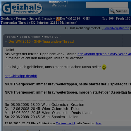
Impressum
|
Werbung
Geizhals
»
Forum
»
Sport & Freizeit
»
Der WM 2010 - GHF-
Top-100
|
Fresh-100
Tipprunden-Thread (832 Beiträge, 22121 Mal gelesen)
Du bist nicht angemeldet. [
Login/Registrieren
]
^
Forum
Sport & Freizeit
#
6044732
Der WM 2010 - GHF-Tipprunden-Thread
Hallo!
Als Sieger der letzten Tipprunde vor 2 Jahren
http:/
/
forum.geizhals.at/
t574927,4
in meiner Pflicht den heurigen Thread zu eröffnen.
Link ist gleich geblieben, umso mehr mitmachen umso netter
http:/
/
kicktipp.de/
ghf/
NICHT vergessen: immer brav weitertippen, heute startet der 2.spieltag falls
NICHT vergessen: immer brav weitertippen, morgen startet der 3.spieltag fal
-------------------------------------------------------------------
So 08.06.2008 18:00 Wien Österreich - Kroatien
Do 12.06.2008 20:45 Wien Österreich - Polen
Mo 16.06.2008 20:45 Wien Österreich - Deutschland
So 22.06.2008 20:45 Wien Spanien - Italien
15.06.2010, 21:03 Uhr - Editiert von
Codename 47
, alte Version:
hier