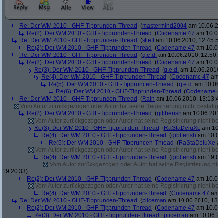
Re: Der WM 2010 - GHF-Tipprunden-Thread
(
mastermind2004
am 10.06.2
Re(2): Der WM 2010 - GHF-Tipprunden-Thread
(
Codename 47
am 10.06
Re: Der WM 2010 - GHF-Tipprunden-Thread
(
stiefl
am 10.06.2010, 12:45:
Re(2): Der WM 2010 - GHF-Tipprunden-Thread
(
Codename 47
am 10.06
Re: Der WM 2010 - GHF-Tipprunden-Thread
(
q.e.d.
am 10.06.2010, 12:50:
Re(2): Der WM 2010 - GHF-Tipprunden-Thread
(
Codename 47
am 10.06
Re(3): Der WM 2010 - GHF-Tipprunden-Thread
(
q.e.d.
am 10.06.2010
Re(4): Der WM 2010 - GHF-Tipprunden-Thread
(
Codename 47
am 
Re(5): Der WM 2010 - GHF-Tipprunden-Thread
(
q.e.d.
am 10.06
Re(6): Der WM 2010 - GHF-Tipprunden-Thread
(
Codename 
Re: Der WM 2010 - GHF-Tipprunden-Thread
(
Rain
am 10.06.2010, 13:13:
Vom Autor zurückgezogen oder Autor hat seine Registrierung nicht bestätig
Re(2): Der WM 2010 - GHF-Tipprunden-Thread
(
gibberish
am 10.06.201
Vom Autor zurückgezogen oder Autor hat seine Registrierung nicht bes
Re(3): Der WM 2010 - GHF-Tipprunden-Thread
(
RaStaDeluXe
am 10.
Re(4): Der WM 2010 - GHF-Tipprunden-Thread
(
gibberish
am 10.0
Re(5): Der WM 2010 - GHF-Tipprunden-Thread
(
RaStaDeluXe
a
Vom Autor zurückgezogen oder Autor hat seine Registrierung nicht bes
Re(4): Der WM 2010 - GHF-Tipprunden-Thread
(
gibberish
am 19.0
Vom Autor zurückgezogen oder Autor hat seine Registrierung nic
19:20:33)
Re(2): Der WM 2010 - GHF-Tipprunden-Thread
(
Codename 47
am 10.06
Vom Autor zurückgezogen oder Autor hat seine Registrierung nicht bes
Re(4): Der WM 2010 - GHF-Tipprunden-Thread
(
Codename 47
am 
Re: Der WM 2010 - GHF-Tipprunden-Thread
(
piiceman
am 10.06.2010, 13
Re(2): Der WM 2010 - GHF-Tipprunden-Thread
(
Codename 47
am 10.06
Re(3): Der WM 2010 - GHF-Tipprunden-Thread
(
piiceman
am 10.06.2