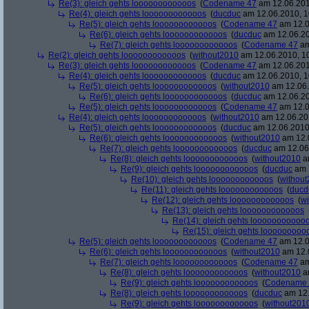
Re(3): gleich gehts loooooooooooos
(
Codename 47
am 12.06.201
Re(4): gleich gehts loooooooooooos
(
ducduc
am 12.06.2010, 1
Re(5): gleich gehts loooooooooooos
(
Codename 47
am 12.0
Re(6): gleich gehts loooooooooooos
(
ducduc
am 12.06.20
Re(7): gleich gehts loooooooooooos
(
Codename 47
am
Re(2): gleich gehts loooooooooooos
(
without2010
am 12.06.2010, 10
Re(3): gleich gehts loooooooooooos
(
Codename 47
am 12.06.201
Re(4): gleich gehts loooooooooooos
(
ducduc
am 12.06.2010, 1
Re(5): gleich gehts loooooooooooos
(
without2010
am 12.06.
Re(6): gleich gehts loooooooooooos
(
ducduc
am 12.06.20
Re(5): gleich gehts loooooooooooos
(
Codename 47
am 12.0
Re(4): gleich gehts loooooooooooos
(
without2010
am 12.06.201
Re(5): gleich gehts loooooooooooos
(
ducduc
am 12.06.2010,
Re(6): gleich gehts loooooooooooos
(
without2010
am 12.0
Re(7): gleich gehts loooooooooooos
(
ducduc
am 12.06.
Re(8): gleich gehts loooooooooooos
(
without2010
am
Re(9): gleich gehts loooooooooooos
(
ducduc
am 1
Re(10): gleich gehts loooooooooooos
(
withou
Re(11): gleich gehts loooooooooooos
(
ducd
Re(12): gleich gehts loooooooooooos
(
w
Re(13): gleich gehts loooooooooooos
Re(14): gleich gehts looooooooooo
Re(15): gleich gehts looooooooo
Re(5): gleich gehts loooooooooooos
(
Codename 47
am 12.0
Re(6): gleich gehts loooooooooooos
(
without2010
am 12.0
Re(7): gleich gehts loooooooooooos
(
Codename 47
am
Re(8): gleich gehts loooooooooooos
(
without2010
am
Re(9): gleich gehts loooooooooooos
(
Codename 
Re(8): gleich gehts loooooooooooos
(
ducduc
am 12.
Re(9): gleich gehts loooooooooooos
(
without201