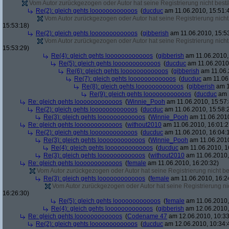
Vom Autor zurückgezogen oder Autor hat seine Registrierung nicht bestä
Re(2): gleich gehts loooooooooooos
(
ducduc
am 11.06.2010, 15:51:
Vom Autor zurückgezogen oder Autor hat seine Registrierung nicht 
15:53:18)
Re(2): gleich gehts loooooooooooos
(
gibberish
am 11.06.2010, 15:5
Vom Autor zurückgezogen oder Autor hat seine Registrierung nicht 
15:53:29)
Re(4): gleich gehts loooooooooooos
(
gibberish
am 11.06.2010,
Re(5): gleich gehts loooooooooooos
(
ducduc
am 11.06.2010,
Re(6): gleich gehts loooooooooooos
(
gibberish
am 11.06.
Re(7): gleich gehts loooooooooooos
(
ducduc
am 11.06.
Re(8): gleich gehts loooooooooooos
(
gibberish
am 1
Re(9): gleich gehts loooooooooooos
(
ducduc
am 1
Re: gleich gehts loooooooooooos
(
Winnie_Pooh
am 11.06.2010, 15:57:
Re(2): gleich gehts loooooooooooos
(
ducduc
am 11.06.2010, 15:58:
Re(3): gleich gehts loooooooooooos
(
Winnie_Pooh
am 11.06.2010
Re: gleich gehts loooooooooooos
(
without2010
am 11.06.2010, 16:01:2
Re(2): gleich gehts loooooooooooos
(
ducduc
am 11.06.2010, 16:04:
Re(3): gleich gehts loooooooooooos
(
Winnie_Pooh
am 11.06.2010
Re(4): gleich gehts loooooooooooos
(
ducduc
am 11.06.2010, 1
Re(3): gleich gehts loooooooooooos
(
without2010
am 11.06.2010,
Re: gleich gehts loooooooooooos
(
female
am 11.06.2010, 16:20:32)
Vom Autor zurückgezogen oder Autor hat seine Registrierung nicht bes
Re(3): gleich gehts loooooooooooos
(
female
am 11.06.2010, 16:2
Vom Autor zurückgezogen oder Autor hat seine Registrierung nic
16:26:30)
Re(5): gleich gehts loooooooooooos
(
female
am 11.06.2010,
Re(4): gleich gehts loooooooooooos
(
gibberish
am 12.06.2010,
Re: gleich gehts loooooooooooos
(
Codename 47
am 12.06.2010, 10:33
Re(2): gleich gehts loooooooooooos
(
ducduc
am 12.06.2010, 10:34: