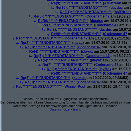
Re(9): ***l***ENDSTAND***l***
(
AMDfreak
am 19
Re(10): ***l***ENDSTAND***l***
(
ducduc
am 2
Re(11): ***l***ENDSTAND***l***
(
AMDfrea
Re(5): ***l***ENDSTAND***l***
(
Codename 47
am 19.07.201
Re(6): ***l***ENDSTAND***l***
(
ducduc
am 19.07.2010, 
Re(7): ***l***ENDSTAND***l***
(
Codename 47
am 19.0
Re(8): ***l***ENDSTAND***l***
(
ducduc
am 19.07.2
Re(9): ***l***ENDSTAND***l***
(
Codename 47
am
Re: ***l***ENDSTAND***l***
(
Codename 47
am 13.07.2010, 22:17:26)
Re(2): ***l***ENDSTAND***l***
(
playaz
am 14.07.2010, 12:43:53)
Re(3): ***l***ENDSTAND***l***
(
Codename 47
am 15.07.2010, 0
Re(4): ***l***ENDSTAND***l***
(
playaz
am 15.07.2010, 08:12:
Re(5): ***l***ENDSTAND***l***
(
Codename 47
am 15.07.201
Re(6): ***l***ENDSTAND***l***
(
playaz
am 15.07.2010, 0
Re(7): ***l***ENDSTAND***l***
(
Codename 47
am 15.0
Re(8): ***l***ENDSTAND***l***
(
IcyBox
am 16.07.20
Re(9): ***l***ENDSTAND***l***
(
Codename 47
am
Re(2): ***l***ENDSTAND***l***
(
kaukus
am 19.07.2010, 09:38:53)
Re(3): ***l***ENDSTAND***l***
(
Codename 47
am 19.07.2010, 0
Re: ***l***ENDSTAND***l***
(
Winnie_Pooh
am 21.07.2010, 19:44:45)
Dieses Forum ist eine frei zugängliche Diskussionsplattform.
Der Betreiber übernimmt keine Verantwortung für den Inhalt der Beiträge und behält sich das
Recht vor, Beiträge mit rechtswidrigem oder anstößigem Inhalt zu löschen.
Datenschutzerklärung