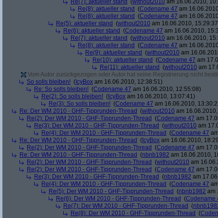
Re(7): aktueller stand
(
without2010
am 16.06.2010, 10:
Re(8): aktueller stand
(
Codename 47
am 16.06.2010,
Re(8): aktueller stand
(
Codename 47
am 16.06.2010,
Re(5): aktueller stand
(
without2010
am 16.06.2010, 15:29:37
Re(6): aktueller stand
(
Codename 47
am 16.06.2010, 15:
Re(7): aktueller stand
(
without2010
am 16.06.2010, 15:
Re(8): aktueller stand
(
Codename 47
am 16.06.2010
Re(9): aktueller stand
(
without2010
am 16.06.2010
Re(10): aktueller stand
(
Codename 47
am 17.0
Re(11): aktueller stand
(
without2010
am 17.0
Vom Autor zurückgezogen oder Autor hat seine Registrierung nicht bestä
So solls bleiben!
(
IcyBox
am 16.06.2010, 12:38:51)
Re: So solls bleiben!
(
Codename 47
am 16.06.2010, 12:55:08)
Re(2): So solls bleiben!
(
IcyBox
am 16.06.2010, 13:07:41)
Re(3): So solls bleiben!
(
Codename 47
am 16.06.2010, 13:30:2
Re: Der WM 2010 - GHF-Tipprunden-Thread
(
without2010
am 16.06.2010,
Re(2): Der WM 2010 - GHF-Tipprunden-Thread
(
Codename 47
am 17.06
Re(3): Der WM 2010 - GHF-Tipprunden-Thread
(
without2010
am 17.0
Re(4): Der WM 2010 - GHF-Tipprunden-Thread
(
Codename 47
am 
Re: Der WM 2010 - GHF-Tipprunden-Thread
(
IcyBox
am 16.06.2010, 18:29
Re(2): Der WM 2010 - GHF-Tipprunden-Thread
(
Codename 47
am 17.06
Re: Der WM 2010 - GHF-Tipprunden-Thread
(
nbnb1982
am 16.06.2010, 1
Re(2): Der WM 2010 - GHF-Tipprunden-Thread
(
without2010
am 16.06.
Re(2): Der WM 2010 - GHF-Tipprunden-Thread
(
Codename 47
am 17.06
Re(3): Der WM 2010 - GHF-Tipprunden-Thread
(
nbnb1982
am 17.06.
Re(4): Der WM 2010 - GHF-Tipprunden-Thread
(
Codename 47
am 
Re(5): Der WM 2010 - GHF-Tipprunden-Thread
(
nbnb1982
am 1
Re(6): Der WM 2010 - GHF-Tipprunden-Thread
(
Codename 
Re(7): Der WM 2010 - GHF-Tipprunden-Thread
(
nbnb198
Re(8): Der WM 2010 - GHF-Tipprunden-Thread
(
Coden