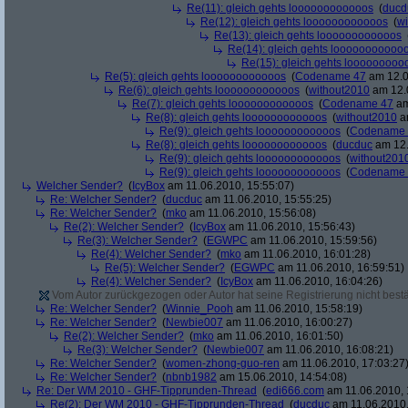
Re(11): gleich gehts loooooooooooos
(
ducd
Re(12): gleich gehts loooooooooooos
(
w
Re(13): gleich gehts loooooooooooos
Re(14): gleich gehts looooooooooo
Re(15): gleich gehts looooooooo
Re(5): gleich gehts loooooooooooos
(
Codename 47
am 12.0
Re(6): gleich gehts loooooooooooos
(
without2010
am 12.0
Re(7): gleich gehts loooooooooooos
(
Codename 47
am
Re(8): gleich gehts loooooooooooos
(
without2010
am
Re(9): gleich gehts loooooooooooos
(
Codename 
Re(8): gleich gehts loooooooooooos
(
ducduc
am 12.
Re(9): gleich gehts loooooooooooos
(
without201
Re(9): gleich gehts loooooooooooos
(
Codename 
Welcher Sender?
(
IcyBox
am 11.06.2010, 15:55:07)
Re: Welcher Sender?
(
ducduc
am 11.06.2010, 15:55:25)
Re: Welcher Sender?
(
mko
am 11.06.2010, 15:56:08)
Re(2): Welcher Sender?
(
IcyBox
am 11.06.2010, 15:56:43)
Re(3): Welcher Sender?
(
EGWPC
am 11.06.2010, 15:59:56)
Re(4): Welcher Sender?
(
mko
am 11.06.2010, 16:01:28)
Re(5): Welcher Sender?
(
EGWPC
am 11.06.2010, 16:59:51)
Re(4): Welcher Sender?
(
IcyBox
am 11.06.2010, 16:04:26)
Vom Autor zurückgezogen oder Autor hat seine Registrierung nicht bestä
Re: Welcher Sender?
(
Winnie_Pooh
am 11.06.2010, 15:58:19)
Re: Welcher Sender?
(
Newbie007
am 11.06.2010, 16:00:27)
Re(2): Welcher Sender?
(
mko
am 11.06.2010, 16:01:50)
Re(3): Welcher Sender?
(
Newbie007
am 11.06.2010, 16:08:21)
Re: Welcher Sender?
(
women-zhong-guo-ren
am 11.06.2010, 17:03:27
Re: Welcher Sender?
(
nbnb1982
am 15.06.2010, 14:54:08)
Re: Der WM 2010 - GHF-Tipprunden-Thread
(
edi666.com
am 11.06.2010, 
Re(2): Der WM 2010 - GHF-Tipprunden-Thread
(
ducduc
am 11.06.2010,