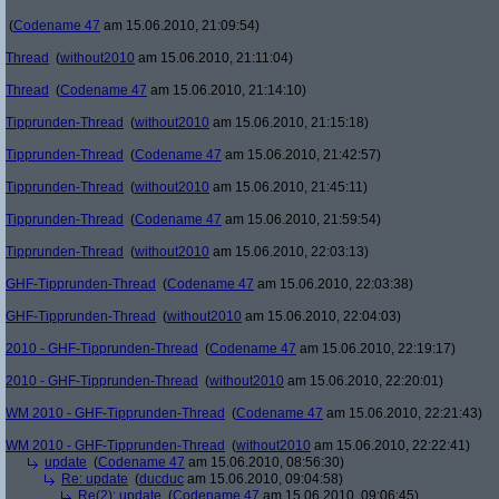
(
Codename 47
am 15.06.2010, 21:09:54)
Thread
(
without2010
am 15.06.2010, 21:11:04)
Thread
(
Codename 47
am 15.06.2010, 21:14:10)
Tipprunden-Thread
(
without2010
am 15.06.2010, 21:15:18)
Tipprunden-Thread
(
Codename 47
am 15.06.2010, 21:42:57)
Tipprunden-Thread
(
without2010
am 15.06.2010, 21:45:11)
Tipprunden-Thread
(
Codename 47
am 15.06.2010, 21:59:54)
Tipprunden-Thread
(
without2010
am 15.06.2010, 22:03:13)
GHF-Tipprunden-Thread
(
Codename 47
am 15.06.2010, 22:03:38)
GHF-Tipprunden-Thread
(
without2010
am 15.06.2010, 22:04:03)
2010 - GHF-Tipprunden-Thread
(
Codename 47
am 15.06.2010, 22:19:17)
2010 - GHF-Tipprunden-Thread
(
without2010
am 15.06.2010, 22:20:01)
WM 2010 - GHF-Tipprunden-Thread
(
Codename 47
am 15.06.2010, 22:21:43)
WM 2010 - GHF-Tipprunden-Thread
(
without2010
am 15.06.2010, 22:22:41)
update
(
Codename 47
am 15.06.2010, 08:56:30)
Re: update
(
ducduc
am 15.06.2010, 09:04:58)
Re(2): update
(
Codename 47
am 15.06.2010, 09:06:45)