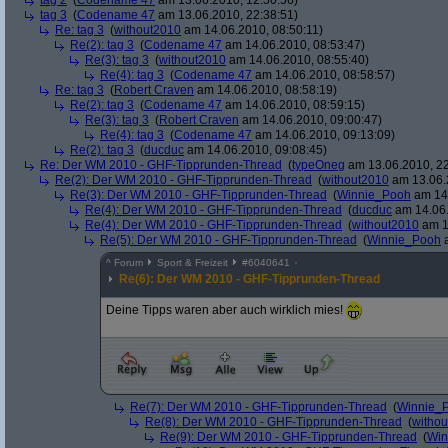
tag 2
(
Codename 47
am 13.06.2010, 12:50:56)
tag 3
(
Codename 47
am 13.06.2010, 22:38:51)
Re: tag 3
(
without2010
am 14.06.2010, 08:50:11)
Re(2): tag 3
(
Codename 47
am 14.06.2010, 08:53:47)
Re(3): tag 3
(
without2010
am 14.06.2010, 08:55:40)
Re(4): tag 3
(
Codename 47
am 14.06.2010, 08:58:57)
Re: tag 3
(
Robert Craven
am 14.06.2010, 08:58:19)
Re(2): tag 3
(
Codename 47
am 14.06.2010, 08:59:15)
Re(3): tag 3
(
Robert Craven
am 14.06.2010, 09:00:47)
Re(4): tag 3
(
Codename 47
am 14.06.2010, 09:13:09)
Re(2): tag 3
(
ducduc
am 14.06.2010, 09:08:45)
Re: Der WM 2010 - GHF-Tipprunden-Thread
(
typeOneg
am 13.06.2010, 22
Re(2): Der WM 2010 - GHF-Tipprunden-Thread
(
without2010
am 13.06.
Re(3): Der WM 2010 - GHF-Tipprunden-Thread
(
Winnie_Pooh
am 14.
Re(4): Der WM 2010 - GHF-Tipprunden-Thread
(
ducduc
am 14.06.
Re(4): Der WM 2010 - GHF-Tipprunden-Thread
(
without2010
am 1
Re(5): Der WM 2010 - GHF-Tipprunden-Thread
(
Winnie_Pooh
a
^
Forum
Sport & Freizeit
#
6040641
Re(6): Der WM 2010 - GHF-Tipprunden-Thread
Deine Tipps waren aber auch wirklich mies!
Re(7): Der WM 2010 - GHF-Tipprunden-Thread
(
Winnie_
Re(8): Der WM 2010 - GHF-Tipprunden-Thread
(
witho
Re(9): Der WM 2010 - GHF-Tipprunden-Thread
(
Win