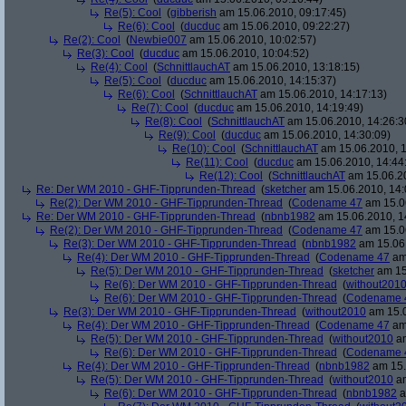
Re(5): Cool
(
gibberish
am 15.06.2010, 09:17:45)
Re(6): Cool
(
ducduc
am 15.06.2010, 09:22:27)
Re(2): Cool
(
Newbie007
am 15.06.2010, 10:02:57)
Re(3): Cool
(
ducduc
am 15.06.2010, 10:04:52)
Re(4): Cool
(
SchnittlauchAT
am 15.06.2010, 13:18:15)
Re(5): Cool
(
ducduc
am 15.06.2010, 14:15:37)
Re(6): Cool
(
SchnittlauchAT
am 15.06.2010, 14:17:13)
Re(7): Cool
(
ducduc
am 15.06.2010, 14:19:49)
Re(8): Cool
(
SchnittlauchAT
am 15.06.2010, 14:26:3
Re(9): Cool
(
ducduc
am 15.06.2010, 14:30:09)
Re(10): Cool
(
SchnittlauchAT
am 15.06.2010, 1
Re(11): Cool
(
ducduc
am 15.06.2010, 14:44
Re(12): Cool
(
SchnittlauchAT
am 15.06.20
Re: Der WM 2010 - GHF-Tipprunden-Thread
(
sketcher
am 15.06.2010, 14:
Re(2): Der WM 2010 - GHF-Tipprunden-Thread
(
Codename 47
am 15.06
Re: Der WM 2010 - GHF-Tipprunden-Thread
(
nbnb1982
am 15.06.2010, 1
Re(2): Der WM 2010 - GHF-Tipprunden-Thread
(
Codename 47
am 15.06
Re(3): Der WM 2010 - GHF-Tipprunden-Thread
(
nbnb1982
am 15.06.
Re(4): Der WM 2010 - GHF-Tipprunden-Thread
(
Codename 47
am 
Re(5): Der WM 2010 - GHF-Tipprunden-Thread
(
sketcher
am 15
Re(6): Der WM 2010 - GHF-Tipprunden-Thread
(
without201
Re(6): Der WM 2010 - GHF-Tipprunden-Thread
(
Codename 
Re(3): Der WM 2010 - GHF-Tipprunden-Thread
(
without2010
am 15.0
Re(4): Der WM 2010 - GHF-Tipprunden-Thread
(
Codename 47
am 
Re(5): Der WM 2010 - GHF-Tipprunden-Thread
(
without2010
am
Re(6): Der WM 2010 - GHF-Tipprunden-Thread
(
Codename 
Re(4): Der WM 2010 - GHF-Tipprunden-Thread
(
nbnb1982
am 15.
Re(5): Der WM 2010 - GHF-Tipprunden-Thread
(
without2010
am
Re(6): Der WM 2010 - GHF-Tipprunden-Thread
(
nbnb1982
a