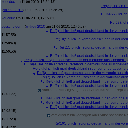
(
ducduc
am 11.06.2010, 12:24:43)
Re(21): lol ich l
(
without2010
am 11.06.2010, 12:26:29)
Re(22): lol ic
(
ducduc
am 11.06.2010, 12:39:02)
Re(23): lol
ausscheiden..
(
without2010
am 11.06.2010, 12:40:58)
Re(9): lol ich ließ grad deutschland in der vorrun
11:57:55)
Re(10): lol ich ließ grad deutschland in der vo
11:58:49)
Re(11): lol ich ließ grad deutschland in der 
11:59:56)
Re(9): lol ich ließ grad deutschland in der vorrun
Re(3): lol ich ließ grad deutschland in der vorrunde ausscheiden..
Re(4): lol ich ließ grad deutschland in der vorrunde ausscheiden
Re(5): lol ich ließ grad deutschland in der vorrunde ausschei
Re(6): lol ich ließ grad deutschland in der vorrunde aussch
Re(7): lol ich ließ grad deutschland in der vorrunde aus
Re(8): lol ich ließ grad deutschland in der vorrunde 
Re(9): lol ich ließ grad deutschland in der vorrun
Vom Autor zurückgezogen oder Autor hat seine Registrie
12:01:23)
Re(8): lol ich ließ grad deutschland in der vorrunde 
Re(8): lol ich ließ grad deutschland in der vorrunde 
Re(9): lol ich ließ grad deutschland in der vorrun
12:08:15)
Vom Autor zurückgezogen oder Autor hat seine Regi
12:11:23)
Re(10): lol ich ließ grad deutschland in der vo
15:41:59)