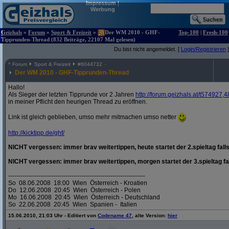
Impressum
|
Werbung
Geizhals
»
Forum
»
Sport & Freizeit
»
Der WM 2010 - GHF-
Top-100
|
Fresh-100
Tipprunden-Thread (832 Beiträge, 22107 Mal gelesen)
Du bist nicht angemeldet. [
Login/Registrieren
]
^
Forum
Sport & Freizeit
#
6044732
Der WM 2010 - GHF-Tipprunden-Thread
Hallo!
Als Sieger der letzten Tipprunde vor 2 Jahren
http:/
/
forum.geizhals.at/
t574927,4
in meiner Pflicht den heurigen Thread zu eröffnen.
Link ist gleich geblieben, umso mehr mitmachen umso netter
http:/
/
kicktipp.de/
ghf/
NICHT vergessen: immer brav weitertippen, heute startet der 2.spieltag falls
NICHT vergessen: immer brav weitertippen, morgen startet der 3.spieltag fal
-------------------------------------------------------------------
So 08.06.2008 18:00 Wien Österreich - Kroatien
Do 12.06.2008 20:45 Wien Österreich - Polen
Mo 16.06.2008 20:45 Wien Österreich - Deutschland
So 22.06.2008 20:45 Wien Spanien - Italien
15.06.2010, 21:03 Uhr - Editiert von
Codename 47
, alte Version:
hier