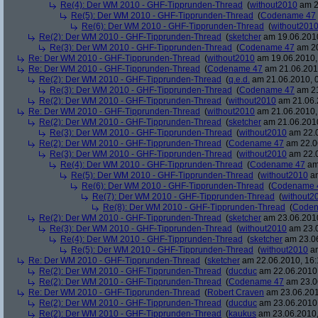
Re(4): Der WM 2010 - GHF-Tipprunden-Thread
(
without2010
am 2
Re(5): Der WM 2010 - GHF-Tipprunden-Thread
(
Codename 47
Re(6): Der WM 2010 - GHF-Tipprunden-Thread
(
without201
Re(2): Der WM 2010 - GHF-Tipprunden-Thread
(
sketcher
am 19.06.2010
Re(3): Der WM 2010 - GHF-Tipprunden-Thread
(
Codename 47
am 20
Re: Der WM 2010 - GHF-Tipprunden-Thread
(
without2010
am 19.06.2010, 
Re: Der WM 2010 - GHF-Tipprunden-Thread
(
Codename 47
am 21.06.2010
Re(2): Der WM 2010 - GHF-Tipprunden-Thread
(
q.e.d.
am 21.06.2010, 0
Re(3): Der WM 2010 - GHF-Tipprunden-Thread
(
Codename 47
am 21
Re(2): Der WM 2010 - GHF-Tipprunden-Thread
(
without2010
am 21.06.
Re: Der WM 2010 - GHF-Tipprunden-Thread
(
without2010
am 21.06.2010,
Re(2): Der WM 2010 - GHF-Tipprunden-Thread
(
sketcher
am 21.06.2010
Re(3): Der WM 2010 - GHF-Tipprunden-Thread
(
without2010
am 22.0
Re(2): Der WM 2010 - GHF-Tipprunden-Thread
(
Codename 47
am 22.06
Re(3): Der WM 2010 - GHF-Tipprunden-Thread
(
without2010
am 22.0
Re(4): Der WM 2010 - GHF-Tipprunden-Thread
(
Codename 47
am 
Re(5): Der WM 2010 - GHF-Tipprunden-Thread
(
without2010
am
Re(6): Der WM 2010 - GHF-Tipprunden-Thread
(
Codename 
Re(7): Der WM 2010 - GHF-Tipprunden-Thread
(
without2
Re(8): Der WM 2010 - GHF-Tipprunden-Thread
(
Coden
Re(2): Der WM 2010 - GHF-Tipprunden-Thread
(
sketcher
am 23.06.2010
Re(3): Der WM 2010 - GHF-Tipprunden-Thread
(
without2010
am 23.0
Re(4): Der WM 2010 - GHF-Tipprunden-Thread
(
sketcher
am 23.06
Re(5): Der WM 2010 - GHF-Tipprunden-Thread
(
without2010
am
Re: Der WM 2010 - GHF-Tipprunden-Thread
(
sketcher
am 22.06.2010, 16:
Re(2): Der WM 2010 - GHF-Tipprunden-Thread
(
ducduc
am 22.06.2010,
Re(2): Der WM 2010 - GHF-Tipprunden-Thread
(
Codename 47
am 23.06
Re: Der WM 2010 - GHF-Tipprunden-Thread
(
Robert Craven
am 23.06.201
Re(2): Der WM 2010 - GHF-Tipprunden-Thread
(
ducduc
am 23.06.2010,
Re(2): Der WM 2010 - GHF-Tipprunden-Thread
(
kaukus
am 23.06.2010,