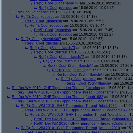
Re(5): Cool
(
Codename 47
am 15.06.2010, 09:58:10)
Re(6): Cool
(
ducduc
am 15.06.2010, 10:01:12)
Re: Cool
(
gibberish
am 15.06.2010, 09:10:49)
Re(2): Cool
(
ducduc
am 15.06.2010, 09:14:17)
Re(3): Cool
(
gibberish
am 15.06.2010, 09:15:51)
Re(4): Cool
(
ducduc
am 15.06.2010, 09:16:44)
Re(5): Cool
(
gibberish
am 15.06.2010, 09:17:45)
Re(6): Cool
(
ducduc
am 15.06.2010, 09:22:27)
Re(2): Cool
(
Newbie007
am 15.06.2010, 10:02:57)
Re(3): Cool
(
ducduc
am 15.06.2010, 10:04:52)
Re(4): Cool
(
SchnittlauchAT
am 15.06.2010, 13:18:15)
Re(5): Cool
(
ducduc
am 15.06.2010, 14:15:37)
Re(6): Cool
(
SchnittlauchAT
am 15.06.2010, 14:17:13)
Re(7): Cool
(
ducduc
am 15.06.2010, 14:19:49)
Re(8): Cool
(
SchnittlauchAT
am 15.06.2010, 14:26:3
Re(9): Cool
(
ducduc
am 15.06.2010, 14:30:09)
Re(10): Cool
(
SchnittlauchAT
am 15.06.2010, 1
Re(11): Cool
(
ducduc
am 15.06.2010, 14:44
Re(12): Cool
(
SchnittlauchAT
am 15.06.20
Re: Der WM 2010 - GHF-Tipprunden-Thread
(
sketcher
am 15.06.2010, 14:
Re(2): Der WM 2010 - GHF-Tipprunden-Thread
(
Codename 47
am 15.06
Re: Der WM 2010 - GHF-Tipprunden-Thread
(
nbnb1982
am 15.06.2010, 1
Re(2): Der WM 2010 - GHF-Tipprunden-Thread
(
Codename 47
am 15.06
Re(3): Der WM 2010 - GHF-Tipprunden-Thread
(
nbnb1982
am 15.06.
Re(4): Der WM 2010 - GHF-Tipprunden-Thread
(
Codename 47
am 
Re(5): Der WM 2010 - GHF-Tipprunden-Thread
(
sketcher
am 15
Re(6): Der WM 2010 - GHF-Tipprunden-Thread
(
without201
Re(6): Der WM 2010 - GHF-Tipprunden-Thread
(
Codename 
Re(3): Der WM 2010 - GHF-Tipprunden-Thread
(
without2010
am 15.0
Re(4): Der WM 2010 - GHF-Tipprunden-Thread
(
Codename 47
am 