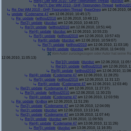
Re(6): Der WM 2010 - GHF-Tipprunden-Thread
(
ducduc
am 1
Re(7): Der WM 2010 - GHF-Tipprunden-Thread
(
without2
Re: Der WM 2010 - GHF-Tipprunden-Thread
(
typeOneg
am 12.06.2010, 08
update
(
Codename 47
am 12.06.2010, 10:45:17)
Re: update
(
without2010
am 12.06.2010, 10:48:11)
Re(2): update
(
ducduc
am 12.06.2010, 10:48:37)
Re(3): update
(
without2010
am 12.06.2010, 10:51:44)
Re(4): update
(
ducduc
am 12.06.2010, 10:55:23)
Re(5): update
(
without2010
am 12.06.2010, 10:57:43)
Re(6): update
(
ducduc
am 12.06.2010, 10:59:07)
Re(7): update
(
without2010
am 12.06.2010, 11:03:18)
Re(8): update
(
ducduc
am 12.06.2010, 11:04:03)
Vom Autor zurückgezogen oder Autor hat seine Regi
12.06.2010, 11:05:13)
Re(10): update
(
ducduc
am 12.06.2010, 11:05:
Re(10): update
(
without2010
am 12.06.2010, 1
Re(9): update
(
without2010
am 12.06.2010, 11:06
Re(4): update
(
Codename 47
am 12.06.2010, 11:28:25)
Re(5): update
(
without2010
am 12.06.2010, 11:31:12)
Re(6): update
(
Codename 47
am 12.06.2010, 12:03:46)
Re(2): update
(
Codename 47
am 12.06.2010, 11:27:37)
Re(3): update
(
without2010
am 12.06.2010, 11:30:23)
Re(4): update
(
Codename 47
am 12.06.2010, 12:03:59)
Re: update
(
IcyBox
am 12.06.2010, 11:51:29)
Re(2): update
(
Codename 47
am 12.06.2010, 12:04:09)
Re(2): update
(
ducduc
am 12.06.2010, 13:13:14)
Re(2): update
(
Codename 47
am 13.06.2010, 11:07:44)
Re(3): update
(
ducduc
am 13.06.2010, 11:09:50)
Re(4): update
(
Codename 47
am 13.06.2010, 11:11:26)
Re(5): update
(
ducduc
am 13.06.2010, 11:16:35)