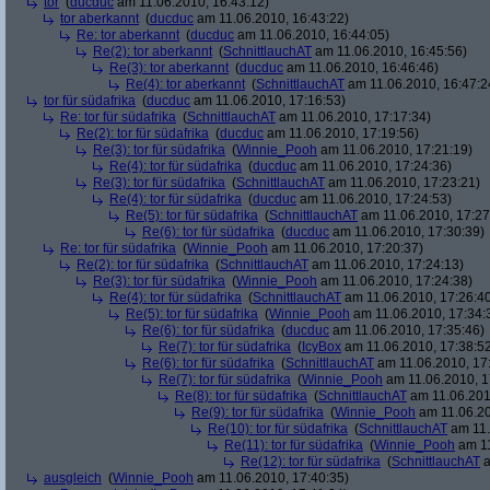
tor
(
ducduc
am 11.06.2010, 16:43:12)
tor aberkannt
(
ducduc
am 11.06.2010, 16:43:22)
Re: tor aberkannt
(
ducduc
am 11.06.2010, 16:44:05)
Re(2): tor aberkannt
(
SchnittlauchAT
am 11.06.2010, 16:45:56)
Re(3): tor aberkannt
(
ducduc
am 11.06.2010, 16:46:46)
Re(4): tor aberkannt
(
SchnittlauchAT
am 11.06.2010, 16:47:2
tor für südafrika
(
ducduc
am 11.06.2010, 17:16:53)
Re: tor für südafrika
(
SchnittlauchAT
am 11.06.2010, 17:17:34)
Re(2): tor für südafrika
(
ducduc
am 11.06.2010, 17:19:56)
Re(3): tor für südafrika
(
Winnie_Pooh
am 11.06.2010, 17:21:19)
Re(4): tor für südafrika
(
ducduc
am 11.06.2010, 17:24:36)
Re(3): tor für südafrika
(
SchnittlauchAT
am 11.06.2010, 17:23:21)
Re(4): tor für südafrika
(
ducduc
am 11.06.2010, 17:24:53)
Re(5): tor für südafrika
(
SchnittlauchAT
am 11.06.2010, 17:27
Re(6): tor für südafrika
(
ducduc
am 11.06.2010, 17:30:39)
Re: tor für südafrika
(
Winnie_Pooh
am 11.06.2010, 17:20:37)
Re(2): tor für südafrika
(
SchnittlauchAT
am 11.06.2010, 17:24:13)
Re(3): tor für südafrika
(
Winnie_Pooh
am 11.06.2010, 17:24:38)
Re(4): tor für südafrika
(
SchnittlauchAT
am 11.06.2010, 17:26:4
Re(5): tor für südafrika
(
Winnie_Pooh
am 11.06.2010, 17:34:
Re(6): tor für südafrika
(
ducduc
am 11.06.2010, 17:35:46)
Re(7): tor für südafrika
(
IcyBox
am 11.06.2010, 17:38:5
Re(6): tor für südafrika
(
SchnittlauchAT
am 11.06.2010, 17
Re(7): tor für südafrika
(
Winnie_Pooh
am 11.06.2010, 1
Re(8): tor für südafrika
(
SchnittlauchAT
am 11.06.201
Re(9): tor für südafrika
(
Winnie_Pooh
am 11.06.20
Re(10): tor für südafrika
(
SchnittlauchAT
am 11.
Re(11): tor für südafrika
(
Winnie_Pooh
am 11
Re(12): tor für südafrika
(
SchnittlauchAT
a
ausgleich
(
Winnie_Pooh
am 11.06.2010, 17:40:35)