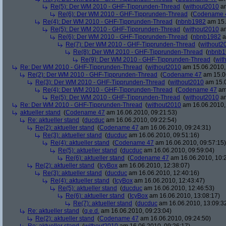
Re(5): Der WM 2010 - GHF-Tipprunden-Thread
(
without2010
am
Re(6): Der WM 2010 - GHF-Tipprunden-Thread
(
Codename 
Re(4): Der WM 2010 - GHF-Tipprunden-Thread
(
nbnb1982
am 15.
Re(5): Der WM 2010 - GHF-Tipprunden-Thread
(
without2010
am
Re(6): Der WM 2010 - GHF-Tipprunden-Thread
(
nbnb1982
a
Re(7): Der WM 2010 - GHF-Tipprunden-Thread
(
without2
Re(8): Der WM 2010 - GHF-Tipprunden-Thread
(
nbnb1
Re(9): Der WM 2010 - GHF-Tipprunden-Thread
(
wit
Re: Der WM 2010 - GHF-Tipprunden-Thread
(
without2010
am 15.06.2010,
Re(2): Der WM 2010 - GHF-Tipprunden-Thread
(
Codename 47
am 15.06
Re(3): Der WM 2010 - GHF-Tipprunden-Thread
(
without2010
am 15.0
Re(4): Der WM 2010 - GHF-Tipprunden-Thread
(
Codename 47
am 
Re(5): Der WM 2010 - GHF-Tipprunden-Thread
(
without2010
am
Re: Der WM 2010 - GHF-Tipprunden-Thread
(
without2010
am 16.06.2010,
aktueller stand
(
Codename 47
am 16.06.2010, 09:21:53)
Re: aktueller stand
(
ducduc
am 16.06.2010, 09:22:54)
Re(2): aktueller stand
(
Codename 47
am 16.06.2010, 09:24:31)
Re(3): aktueller stand
(
ducduc
am 16.06.2010, 09:51:16)
Re(4): aktueller stand
(
Codename 47
am 16.06.2010, 09:57:15)
Re(5): aktueller stand
(
ducduc
am 16.06.2010, 09:59:04)
Re(6): aktueller stand
(
Codename 47
am 16.06.2010, 10:
Re(2): aktueller stand
(
IcyBox
am 16.06.2010, 12:38:07)
Re(3): aktueller stand
(
ducduc
am 16.06.2010, 12:40:16)
Re(4): aktueller stand
(
IcyBox
am 16.06.2010, 12:43:47)
Re(5): aktueller stand
(
ducduc
am 16.06.2010, 12:46:53)
Re(6): aktueller stand
(
IcyBox
am 16.06.2010, 13:08:17)
Re(7): aktueller stand
(
ducduc
am 16.06.2010, 13:09:3
Re: aktueller stand
(
q.e.d.
am 16.06.2010, 09:23:04)
Re(2): aktueller stand
(
Codename 47
am 16.06.2010, 09:24:50)