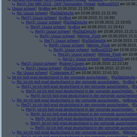
Re(2): Der WM 2010 - GHF-Tipprunden-Thread
(
without2010
am 10.06.
Uuuur schwer!
(
IcyBox
am 10.06.2010, 21:10:28)
Re: Uuuur schwer!
(
RaStaDeluXe
am 10.06.2010, 21:11:35)
Re(2): Uuuur schwer!
(
IcyBox
am 10.06.2010, 21:16:39)
Re(3): Uuuur schwer!
(
RaStaDeluXe
am 10.06.2010, 21:18:05)
Re(4): Uuuur schwer!
(
IcyBox
am 10.06.2010, 21:19:41)
Re(5): Uuuur schwer!
(
RaStaDeluXe
am 10.06.2010, 21:21:1
Re(6): Uuuur schwer!
(
Winnie_Pooh
am 10.06.2010, 21:2
Re(7): Uuuur schwer!
(
RaStaDeluXe
am 10.06.2010, 21
Re(8): Uuuur schwer!
(
Winnie_Pooh
am 10.06.2010,
Re(9): Uuuur schwer!
(
without2010
am 10.06.2010
Re(10): Uuuur schwer!
(
Winnie_Pooh
am 10.06
Re(11): Uuuur schwer!
(
without2010
am 10.0
Re(2): Uuuur schwer!
(
Robert Craven
am 10.06.2010, 22:23:18)
Re(3): Uuuur schwer!
(
RaStaDeluXe
am 10.06.2010, 22:25:41)
Re: Uuuur schwer!
(
Codename 47
am 10.06.2010, 22:41:32)
lol ich ließ grad deutschland in der vorrunde ausscheiden..
(
RaStaDeluXe
Re: lol ich ließ grad deutschland in der vorrunde ausscheiden..
(
IcyBox
a
Re(2): lol ich ließ grad deutschland in der vorrunde ausscheiden..
(
R
Re(3): lol ich ließ grad deutschland in der vorrunde ausscheiden..
Re(4): lol ich ließ grad deutschland in der vorrunde ausscheiden
Re: lol ich ließ grad deutschland in der vorrunde ausscheiden..
(
without
Re(2): lol ich ließ grad deutschland in der vorrunde ausscheiden..
(
R
Re(3): lol ich ließ grad deutschland in der vorrunde ausscheiden..
Re(4): lol ich ließ grad deutschland in der vorrunde ausscheiden
Re(5): lol ich ließ grad deutschland in der vorrunde ausschei
Re(4): lol ich ließ grad deutschland in der vorrunde ausscheiden
Re(5): lol ich ließ grad deutschland in der vorrunde ausschei
Re: lol ich ließ grad deutschland in der vorrunde ausscheiden..
(
Winnie