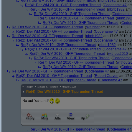
Re(3): Der WM 2010 - GHF-Tipprunden-Thread
(
nbnb1982
am 17.06.
Re(4): Der WM 2010 - GHF-Tipprunden-Thread
(
Codename 47
am 
Re(5): Der WM 2010 - GHF-Tipprunden-Thread
(
nbnb1982
am 1
Re(6): Der WM 2010 - GHF-Tipprunden-Thread
(
Codename 
Re(7): Der WM 2010 - GHF-Tipprunden-Thread
(
nbnb198
Re(8): Der WM 2010 - GHF-Tipprunden-Thread
(
Coden
Re: Der WM 2010 - GHF-Tipprunden-Thread
(
sketcher
am 16.06.2010, 23:
Re(2): Der WM 2010 - GHF-Tipprunden-Thread
(
Codename 47
am 17.06
Re: Der WM 2010 - GHF-Tipprunden-Thread
(
nbnb1982
am 17.06.2010, 1
Re(2): Der WM 2010 - GHF-Tipprunden-Thread
(
Codename 47
am 17.06
Re(3): Der WM 2010 - GHF-Tipprunden-Thread
(
nbnb1982
am 17.06.
Re(4): Der WM 2010 - GHF-Tipprunden-Thread
(
Codename 47
am 
Re(5): Der WM 2010 - GHF-Tipprunden-Thread
(
without2010
am
Re(6): Der WM 2010 - GHF-Tipprunden-Thread
(
Codename 
Re(7): Der WM 2010 - GHF-Tipprunden-Thread
(
without2
Re(8): Der WM 2010 - GHF-Tipprunden-Thread
(
Coden
Re: Der WM 2010 - GHF-Tipprunden-Thread
(
Codename 47
am 17.06.2010
Re(2): Der WM 2010 - GHF-Tipprunden-Thread
(
Robert Craven
am 17.0
Re(3): Der WM 2010 - GHF-Tipprunden-Thread
(
Codename 47
am 17
^
Forum
Sport & Freizeit
#
6049135
Re(4): Der WM 2010 - GHF-Tipprunden-Thread
Na auf `schland!
Re(5): Der WM 2010 - GHF-Tipprunden-Thread
(
Codename 47