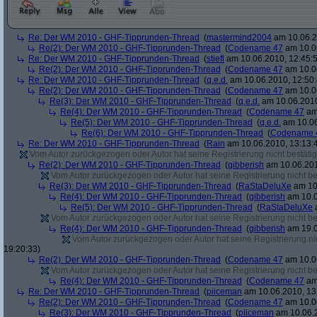
Re: Der WM 2010 - GHF-Tipprunden-Thread
(
mastermind2004
am 10.06.2
Re(2): Der WM 2010 - GHF-Tipprunden-Thread
(
Codename 47
am 10.06
Re: Der WM 2010 - GHF-Tipprunden-Thread
(
stiefl
am 10.06.2010, 12:45:
Re(2): Der WM 2010 - GHF-Tipprunden-Thread
(
Codename 47
am 10.06
Re: Der WM 2010 - GHF-Tipprunden-Thread
(
q.e.d.
am 10.06.2010, 12:50:
Re(2): Der WM 2010 - GHF-Tipprunden-Thread
(
Codename 47
am 10.06
Re(3): Der WM 2010 - GHF-Tipprunden-Thread
(
q.e.d.
am 10.06.2010
Re(4): Der WM 2010 - GHF-Tipprunden-Thread
(
Codename 47
am 
Re(5): Der WM 2010 - GHF-Tipprunden-Thread
(
q.e.d.
am 10.06
Re(6): Der WM 2010 - GHF-Tipprunden-Thread
(
Codename 
Re: Der WM 2010 - GHF-Tipprunden-Thread
(
Rain
am 10.06.2010, 13:13:
Vom Autor zurückgezogen oder Autor hat seine Registrierung nicht bestätig
Re(2): Der WM 2010 - GHF-Tipprunden-Thread
(
gibberish
am 10.06.201
Vom Autor zurückgezogen oder Autor hat seine Registrierung nicht bes
Re(3): Der WM 2010 - GHF-Tipprunden-Thread
(
RaStaDeluXe
am 10.
Re(4): Der WM 2010 - GHF-Tipprunden-Thread
(
gibberish
am 10.0
Re(5): Der WM 2010 - GHF-Tipprunden-Thread
(
RaStaDeluXe
a
Vom Autor zurückgezogen oder Autor hat seine Registrierung nicht bes
Re(4): Der WM 2010 - GHF-Tipprunden-Thread
(
gibberish
am 19.0
Vom Autor zurückgezogen oder Autor hat seine Registrierung nic
19:20:33)
Re(2): Der WM 2010 - GHF-Tipprunden-Thread
(
Codename 47
am 10.06
Vom Autor zurückgezogen oder Autor hat seine Registrierung nicht bes
Re(4): Der WM 2010 - GHF-Tipprunden-Thread
(
Codename 47
am 
Re: Der WM 2010 - GHF-Tipprunden-Thread
(
piiceman
am 10.06.2010, 13
Re(2): Der WM 2010 - GHF-Tipprunden-Thread
(
Codename 47
am 10.06
Re(3): Der WM 2010 - GHF-Tipprunden-Thread
(
piiceman
am 10.06.2