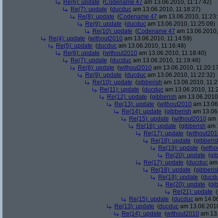
Re(6): update
(
Codename 47
am 13.06.2010, 11:17:42)
Re(7): update
(
ducduc
am 13.06.2010, 11:18:27)
Re(8): update
(
Codename 47
am 13.06.2010, 11:23:
Re(9): update
(
ducduc
am 13.06.2010, 11:25:09)
Re(10): update
(
Codename 47
am 13.06.2010,
Re(4): update
(
without2010
am 13.06.2010, 11:14:59)
Re(5): update
(
ducduc
am 13.06.2010, 11:16:48)
Re(6): update
(
without2010
am 13.06.2010, 11:18:40)
Re(7): update
(
ducduc
am 13.06.2010, 11:19:46)
Re(8): update
(
without2010
am 13.06.2010, 11:20:1
Re(9): update
(
ducduc
am 13.06.2010, 11:22:32)
Re(10): update
(
gibberish
am 13.06.2010, 11:2
Re(11): update
(
ducduc
am 13.06.2010, 11:
Re(12): update
(
gibberish
am 13.06.2010,
Re(13): update
(
without2010
am 13.06.
Re(14): update
(
gibberish
am 13.06.
Re(15): update
(
without2010
am 1
Re(16): update
(
gibberish
am 1
Re(17): update
(
without201
Re(18): update
(
gibberis
Re(19): update
(
witho
Re(20): update
(
gi
Re(17): update
(
ducduc
am 
Re(18): update
(
gibberis
Re(19): update
(
ducd
Re(20): update
(
gi
Re(21): update
(
Re(15): update
(
ducduc
am 14.06
Re(13): update
(
ducduc
am 13.06.2010
Re(14): update
(
without2010
am 13.