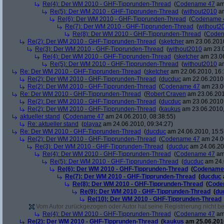
Re(4): Der WM 2010 - GHF-Tipprunden-Thread
(
Codename 47
am 
Re(5): Der WM 2010 - GHF-Tipprunden-Thread
(
without2010
am
Re(6): Der WM 2010 - GHF-Tipprunden-Thread
(
Codename 
Re(7): Der WM 2010 - GHF-Tipprunden-Thread
(
without2
Re(8): Der WM 2010 - GHF-Tipprunden-Thread
(
Coden
Re(2): Der WM 2010 - GHF-Tipprunden-Thread
(
sketcher
am 23.06.2010
Re(3): Der WM 2010 - GHF-Tipprunden-Thread
(
without2010
am 23.0
Re(4): Der WM 2010 - GHF-Tipprunden-Thread
(
sketcher
am 23.06
Re(5): Der WM 2010 - GHF-Tipprunden-Thread
(
without2010
am
Re: Der WM 2010 - GHF-Tipprunden-Thread
(
sketcher
am 22.06.2010, 16:
Re(2): Der WM 2010 - GHF-Tipprunden-Thread
(
ducduc
am 22.06.2010,
Re(2): Der WM 2010 - GHF-Tipprunden-Thread
(
Codename 47
am 23.06
Re: Der WM 2010 - GHF-Tipprunden-Thread
(
Robert Craven
am 23.06.201
Re(2): Der WM 2010 - GHF-Tipprunden-Thread
(
ducduc
am 23.06.2010,
Re(2): Der WM 2010 - GHF-Tipprunden-Thread
(
kaukus
am 23.06.2010,
aktueller stand
(
Codename 47
am 24.06.2010, 08:38:55)
Re: aktueller stand
(
playaz
am 24.06.2010, 09:34:27)
Re: Der WM 2010 - GHF-Tipprunden-Thread
(
ducduc
am 24.06.2010, 15:5
Re(2): Der WM 2010 - GHF-Tipprunden-Thread
(
Codename 47
am 24.06
Re(3): Der WM 2010 - GHF-Tipprunden-Thread
(
ducduc
am 24.06.20
Re(4): Der WM 2010 - GHF-Tipprunden-Thread
(
Codename 47
am 
Re(5): Der WM 2010 - GHF-Tipprunden-Thread
(
ducduc
am 24.
Re(6): Der WM 2010 - GHF-Tipprunden-Thread
(
Codename
Re(7): Der WM 2010 - GHF-Tipprunden-Thread
(
ducduc
Re(8): Der WM 2010 - GHF-Tipprunden-Thread
(
Code
Re(9): Der WM 2010 - GHF-Tipprunden-Thread
(
du
Re(10): Der WM 2010 - GHF-Tipprunden-Thread
Vom Autor zurückgezogen oder Autor hat seine Registrierung nicht bes
Re(4): Der WM 2010 - GHF-Tipprunden-Thread
(
Codename 47
am 
Re(2): Der WM 2010 - GHF-Tipprunden-Thread
(
kaukus
am 25.06.2010