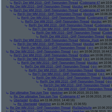
Re(2): Der WM 2010 - GHF-Tipprunden-Thread
(
Codename 47
am 10.06
Re: Der WM 2010 - GHF-Tipprunden-Thread
(
ducduc
am 10.06.2010, 16:3
Re(2): Der WM 2010 - GHF-Tipprunden-Thread
(
Codename 47
am 10.06
Re(3): Der WM 2010 - GHF-Tipprunden-Thread
(
ducduc
am 10.06.20
Re(4): Der WM 2010 - GHF-Tipprunden-Thread
(
Codename 47
am 
Re(5): Der WM 2010 - GHF-Tipprunden-Thread
(
ducduc
am 10.
Re(6): Der WM 2010 - GHF-Tipprunden-Thread
(
Codename 
Re(7): Der WM 2010 - GHF-Tipprunden-Thread
(
ducduc
a
Re(8): Der WM 2010 - GHF-Tipprunden-Thread
(
Coden
Re(9): Der WM 2010 - GHF-Tipprunden-Thread
(
duc
Re(2): Der WM 2010 - GHF-Tipprunden-Thread
(
Winnie_Pooh
am 10.06
Re(3): Der WM 2010 - GHF-Tipprunden-Thread
(
ducduc
am 10.06.20
Re(4): Der WM 2010 - GHF-Tipprunden-Thread
(
-g-r-
am 10.06.201
Re: Der WM 2010 - GHF-Tipprunden-Thread
(
-g-r-
am 10.06.2010, 16:44:2
Re(2): Der WM 2010 - GHF-Tipprunden-Thread
(
IcyBox
am 10.06.2010, 
Re(3): Der WM 2010 - GHF-Tipprunden-Thread
(
-g-r-
am 10.06.2010,
Re(4): Der WM 2010 - GHF-Tipprunden-Thread
(
ducduc
am 10.06.
Re(5): Der WM 2010 - GHF-Tipprunden-Thread
(
-g-r-
am 10.06.
Re(6): Der WM 2010 - GHF-Tipprunden-Thread
(
ducduc
am 1
Re(7): Der WM 2010 - GHF-Tipprunden-Thread
(
-g-r-
am 1
Re(8): Der WM 2010 - GHF-Tipprunden-Thread
(
ducdu
Re(9): Der WM 2010 - GHF-Tipprunden-Thread
(
-g-r
Re(10): Der WM 2010 - GHF-Tipprunden-Thread
Re(11): Der WM 2010 - GHF-Tipprunden-Threa
Der ultimative Tipp zum Tipp
(
sketcher
am 10.06.2010, 20:21:59)
Re: Der ultimative Tipp zum Tipp
(
Codename 47
am 10.06.2010, 20:49:
Überlastet
(
IcyBox
am 11.06.2010, 14:40:16)
Re: Überlastet
(
sketcher
am 11.06.2010, 15:36:55)
Re: Der WM 2010 - GHF-Tipprunden-Thread
(
RaStaDeluXe
am 10.06.2010
Re: Der WM 2010 - GHF-Tipprunden-Thread
(
sketcher
am 10.06.2010, 20: