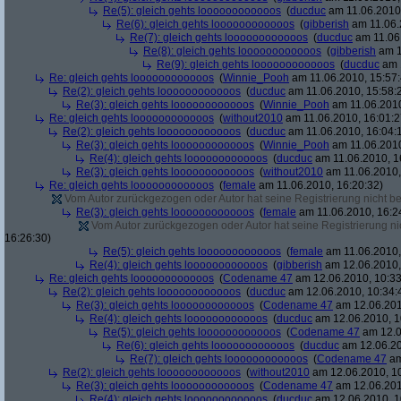
Re(5): gleich gehts loooooooooooos
(
ducduc
am 11.06.2010,
Re(6): gleich gehts loooooooooooos
(
gibberish
am 11.06.
Re(7): gleich gehts loooooooooooos
(
ducduc
am 11.06.
Re(8): gleich gehts loooooooooooos
(
gibberish
am 1
Re(9): gleich gehts loooooooooooos
(
ducduc
am 1
Re: gleich gehts loooooooooooos
(
Winnie_Pooh
am 11.06.2010, 15:57:
Re(2): gleich gehts loooooooooooos
(
ducduc
am 11.06.2010, 15:58:
Re(3): gleich gehts loooooooooooos
(
Winnie_Pooh
am 11.06.2010
Re: gleich gehts loooooooooooos
(
without2010
am 11.06.2010, 16:01:2
Re(2): gleich gehts loooooooooooos
(
ducduc
am 11.06.2010, 16:04:
Re(3): gleich gehts loooooooooooos
(
Winnie_Pooh
am 11.06.2010
Re(4): gleich gehts loooooooooooos
(
ducduc
am 11.06.2010, 1
Re(3): gleich gehts loooooooooooos
(
without2010
am 11.06.2010,
Re: gleich gehts loooooooooooos
(
female
am 11.06.2010, 16:20:32)
Vom Autor zurückgezogen oder Autor hat seine Registrierung nicht bes
Re(3): gleich gehts loooooooooooos
(
female
am 11.06.2010, 16:2
Vom Autor zurückgezogen oder Autor hat seine Registrierung nic
16:26:30)
Re(5): gleich gehts loooooooooooos
(
female
am 11.06.2010,
Re(4): gleich gehts loooooooooooos
(
gibberish
am 12.06.2010,
Re: gleich gehts loooooooooooos
(
Codename 47
am 12.06.2010, 10:33
Re(2): gleich gehts loooooooooooos
(
ducduc
am 12.06.2010, 10:34:
Re(3): gleich gehts loooooooooooos
(
Codename 47
am 12.06.201
Re(4): gleich gehts loooooooooooos
(
ducduc
am 12.06.2010, 1
Re(5): gleich gehts loooooooooooos
(
Codename 47
am 12.0
Re(6): gleich gehts loooooooooooos
(
ducduc
am 12.06.20
Re(7): gleich gehts loooooooooooos
(
Codename 47
am
Re(2): gleich gehts loooooooooooos
(
without2010
am 12.06.2010, 10
Re(3): gleich gehts loooooooooooos
(
Codename 47
am 12.06.201
Re(4): gleich gehts loooooooooooos
(
ducduc
am 12.06.2010, 1