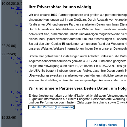
10.06.2010, 22:31:47)
Ihre Privatsphäre ist uns wichtig
Re: lol ich ließ grad deutschland in der vorrunde ausscheiden..
(
Robert
Re(2): lol ich ließ grad deutschland in der vorrunde ausscheiden..
(
wi
Wir und unsere
1019
-Partner speichern und greifen auf personenbezo
Re(3): lol ich ließ grad deutschland in der vorrunde ausscheiden..
eindeutige Kennungen auf Ihrem Gerät zu. Durch Auswahl von Akzeptier
Re(4): lol ich ließ grad deutschland in der vorrunde ausscheiden
für die unter „Wir und unsere Partner verarbeiten Daten, um Ihnen Dien
Re(2): lol ich ließ grad deutschland in der vorrunde ausscheiden..
(
R
Re(3): lol ich ließ grad deutschland in der vorrunde ausscheiden..
Durch Auswahl von Alle ablehnen oder Widerruf Ihrer Einwilligung werde
Re(4): lol ich ließ grad deutschland in der vorrunde ausscheiden
deaktiviert sind, sind manche Inhalte und Anzeigen möglicherweise nicht
Re(5): lol ich ließ grad deutschland in der vorrunde ausschei
dieses Menü jederzeit wieder aufrufen, um Ihre Einstellungen zu ändern 
Re(6): lol ich ließ grad deutschland in der vorrunde aussch
Sie auf den Link Cookie-Einstellungen am unteren Rand der Webseite kli
22:29:06)
unseres Website. Weitere Informationen finden Sie in unserer Datensch
Re(7): lol ich ließ grad deutschland in der vorrunde aus
22:29:49)
Sofern Ihre getroffenen Einstellungen auch Anbieter umfassen, die Daten
Re: lol ich ließ grad deutschland in der vorrunde ausscheiden..
(
Codena
Angemessenheitsbeschlusses gem Art 45 DSGVO und ohne geeignete G
Re(2): lol ich ließ grad deutschland in der vorrunde ausscheiden..
(
wi
so gilt Ihre Einwilligung auch hierfür (Art 49 Abs 1 lit a DSGVO). Dies gi
Re(3): lol ich ließ grad deutschland in der vorrunde ausscheiden..
die USA. Es besteht insbesondere das Risiko, dass Ihre Daten durch B
Re(2): lol ich ließ grad deutschland in der vorrunde ausscheiden..
(
R
Re(3): lol ich ließ grad deutschland in der vorrunde ausscheiden..
Überwachungszwecken verarbeitet werden können, möglicherweise auc
Re(4): lol ich ließ grad deutschland in der vorrunde ausscheiden
können Sie abstellen, in dem Sie bei dem jeweiligen Anbieter in der Liste
Re(5): lol ich ließ grad deutschland in der vorrunde ausschei
Wir und unsere Partner verarbeiten Daten, um Folg
Re(5): lol ich ließ grad deutschland in der vorrunde ausschei
Re: lol ich ließ grad deutschland in der vorrunde ausscheiden..
(
q.e.d.
am
Endgeräteeigenschaften zur Identifikation aktiv abfragen. Verwendung 
Re(2): lol ich ließ grad deutschland in der vorrunde ausscheiden..
(
wi
Zugriff auf Informationen auf einem Endgerät. Personalisierte Werbung
Re(2): lol ich ließ grad deutschland in der vorrunde ausscheiden..
(
R
und der Performance von Inhalten, Zielgruppenforschung sowie Entwic
Re: lol ich ließ grad deutschland in der vorrunde ausscheiden..
(
Norweg
Liste der Partner (Lieferanten)
Re(2): lol ich ließ grad deutschland in der vorrunde ausscheiden..
(
d
Re(3): lol ich ließ grad deutschland in der vorrunde ausscheiden..
15:22:46)
Re(4): lol ich ließ grad deutschland in der vorrunde ausscheiden
Konfigurieren
Re(5): lol ich ließ grad deutschland in der vorrunde ausschei