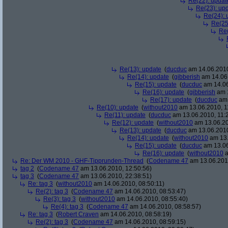
Re(22): updat
Re(23): up
Re(24): 
Re(25
Re(
Re(13): update
(
ducduc
am 14.06.2010
Re(14): update
(
gibberish
am 14.06.
Re(15): update
(
ducduc
am 14.06
Re(16): update
(
gibberish
am 1
Re(17): update
(
ducduc
am 
Re(10): update
(
without2010
am 13.06.2010, 1
Re(11): update
(
ducduc
am 13.06.2010, 11:
Re(12): update
(
without2010
am 13.06.20
Re(13): update
(
ducduc
am 13.06.2010
Re(14): update
(
without2010
am 13.
Re(15): update
(
ducduc
am 13.06
Re(16): update
(
without2010
a
Re: Der WM 2010 - GHF-Tipprunden-Thread
(
Codename 47
am 13.06.2010
tag 2
(
Codename 47
am 13.06.2010, 12:50:56)
tag 3
(
Codename 47
am 13.06.2010, 22:38:51)
Re: tag 3
(
without2010
am 14.06.2010, 08:50:11)
Re(2): tag 3
(
Codename 47
am 14.06.2010, 08:53:47)
Re(3): tag 3
(
without2010
am 14.06.2010, 08:55:40)
Re(4): tag 3
(
Codename 47
am 14.06.2010, 08:58:57)
Re: tag 3
(
Robert Craven
am 14.06.2010, 08:58:19)
Re(2): tag 3
(
Codename 47
am 14.06.2010, 08:59:15)