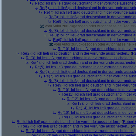
Re(5): lol ich ließ grad deutschland in der vorrunde ausschei
Re(6): lol ich ließ grad deutschland in der vorrunde aussch
Re(7): lol ich ließ grad deutschland in der vorrunde aus
Re(8): lol ich ließ grad deutschland in der vorrunde 
Re(9): lol ich ließ grad deutschland in der vorrun
Vom Autor zurückgezogen oder Autor hat seine Registrie
Re(8): lol ich ließ grad deutschland in der vorrunde 
Re(8): lol ich ließ grad deutschland in der vorrunde 
Re(9): lol ich ließ grad deutschland in der vorrun
Vom Autor zurückgezogen oder Autor hat seine Regi
Re(10): lol ich ließ grad deutschland in der vo
Re(2): lol ich ließ grad deutschland in der vorrunde ausscheiden..
(
R
Re(3): lol ich ließ grad deutschland in der vorrunde ausscheiden..
Re(4): lol ich ließ grad deutschland in der vorrunde ausscheiden
Re(5): lol ich ließ grad deutschland in der vorrunde ausschei
Re(6): lol ich ließ grad deutschland in der vorrunde aussch
Re(7): lol ich ließ grad deutschland in der vorrunde aus
Re(8): lol ich ließ grad deutschland in der vorrunde 
Re(9): lol ich ließ grad deutschland in der vorrun
Re(10): lol ich ließ grad deutschland in der vo
Re(11): lol ich ließ grad deutschland in der 
Re(12): lol ich ließ grad deutschland in d
Re(13): lol ich ließ grad deutschland i
Re(14): lol ich ließ grad deutschlan
Re(10): lol ich ließ grad deutschland in der vo
Re(11): lol ich ließ grad deutschland in der 
Re: lol ich ließ grad deutschland in der vorrunde ausscheiden..
(
Robert
Re(2): lol ich ließ grad deutschland in der vorrunde ausscheiden..
(
wi
Re(3): lol ich ließ grad deutschland in der vorrunde ausscheiden..
Re(4): lol ich ließ grad deutschland in der vorrunde ausscheiden