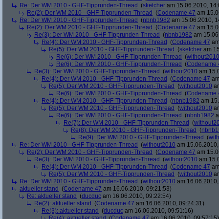
Re: Der WM 2010 - GHF-Tipprunden-Thread
(
sketcher
am 15.06.2010, 14:
Re(2): Der WM 2010 - GHF-Tipprunden-Thread
(
Codename 47
am 15.06
Re: Der WM 2010 - GHF-Tipprunden-Thread
(
nbnb1982
am 15.06.2010, 1
Re(2): Der WM 2010 - GHF-Tipprunden-Thread
(
Codename 47
am 15.06
Re(3): Der WM 2010 - GHF-Tipprunden-Thread
(
nbnb1982
am 15.06.
Re(4): Der WM 2010 - GHF-Tipprunden-Thread
(
Codename 47
am 
Re(5): Der WM 2010 - GHF-Tipprunden-Thread
(
sketcher
am 15
Re(6): Der WM 2010 - GHF-Tipprunden-Thread
(
without201
Re(6): Der WM 2010 - GHF-Tipprunden-Thread
(
Codename 
Re(3): Der WM 2010 - GHF-Tipprunden-Thread
(
without2010
am 15.0
Re(4): Der WM 2010 - GHF-Tipprunden-Thread
(
Codename 47
am 
Re(5): Der WM 2010 - GHF-Tipprunden-Thread
(
without2010
am
Re(6): Der WM 2010 - GHF-Tipprunden-Thread
(
Codename 
Re(4): Der WM 2010 - GHF-Tipprunden-Thread
(
nbnb1982
am 15.
Re(5): Der WM 2010 - GHF-Tipprunden-Thread
(
without2010
am
Re(6): Der WM 2010 - GHF-Tipprunden-Thread
(
nbnb1982
a
Re(7): Der WM 2010 - GHF-Tipprunden-Thread
(
without2
Re(8): Der WM 2010 - GHF-Tipprunden-Thread
(
nbnb1
Re(9): Der WM 2010 - GHF-Tipprunden-Thread
(
wit
Re: Der WM 2010 - GHF-Tipprunden-Thread
(
without2010
am 15.06.2010,
Re(2): Der WM 2010 - GHF-Tipprunden-Thread
(
Codename 47
am 15.06
Re(3): Der WM 2010 - GHF-Tipprunden-Thread
(
without2010
am 15.0
Re(4): Der WM 2010 - GHF-Tipprunden-Thread
(
Codename 47
am 
Re(5): Der WM 2010 - GHF-Tipprunden-Thread
(
without2010
am
Re: Der WM 2010 - GHF-Tipprunden-Thread
(
without2010
am 16.06.2010,
aktueller stand
(
Codename 47
am 16.06.2010, 09:21:53)
Re: aktueller stand
(
ducduc
am 16.06.2010, 09:22:54)
Re(2): aktueller stand
(
Codename 47
am 16.06.2010, 09:24:31)
Re(3): aktueller stand
(
ducduc
am 16.06.2010, 09:51:16)
Re(4): aktueller stand
(
Codename 47
am 16.06.2010, 09:57:15)