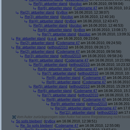
Re(5): aktueller stand
(
ducduc
am 16.06.2010, 09:59:04)
Re(6): aktueller stand
(
Codename 47
am 16.06.2010, 10:
Re(2): aktueller stand
(
IcyBox
am 16.06.2010, 12:38:07)
Re(3): aktueller stand
(
ducduc
am 16.06.2010, 12:40:16)
Re(4): aktueller stand
(
IcyBox
am 16.06.2010, 12:43:47)
Re(5): aktueller stand
(
ducduc
am 16.06.2010, 12:46:53)
Re(6): aktueller stand
(
IcyBox
am 16.06.2010, 13:08:17)
Re(7): aktueller stand
(
ducduc
am 16.06.2010, 13:09:3
Re: aktueller stand
(
q.e.d.
am 16.06.2010, 09:23:04)
Re(2): aktueller stand
(
Codename 47
am 16.06.2010, 09:24:50)
Re: aktueller stand
(
without2010
am 16.06.2010, 09:26:17)
Re(2): aktueller stand
(
Codename 47
am 16.06.2010, 09:56:56)
Re(3): aktueller stand
(
without2010
am 16.06.2010, 09:58:24)
Re(4): aktueller stand
(
Codename 47
am 16.06.2010, 10:21:09)
Re(5): aktueller stand
(
without2010
am 16.06.2010, 10:23:32
Re(6): aktueller stand
(
Codename 47
am 16.06.2010, 10:
Re(7): aktueller stand
(
without2010
am 16.06.2010, 10:
Re(8): aktueller stand
(
Codename 47
am 16.06.2010,
Re(8): aktueller stand
(
Codename 47
am 16.06.2010,
Re(5): aktueller stand
(
without2010
am 16.06.2010, 15:29:37
Re(6): aktueller stand
(
Codename 47
am 16.06.2010, 15:
Re(7): aktueller stand
(
without2010
am 16.06.2010, 15:
Re(8): aktueller stand
(
Codename 47
am 16.06.2010
Re(9): aktueller stand
(
without2010
am 16.06.2010
Re(10): aktueller stand
(
Codename 47
am 17.0
Re(11): aktueller stand
(
without2010
am 17.0
Vom Autor zurückgezogen oder Autor hat seine Registrierung nicht bestä
So solls bleiben!
(
IcyBox
am 16.06.2010, 12:38:51)
Re: So solls bleiben!
(
Codename 47
am 16.06.2010, 12:55:08)