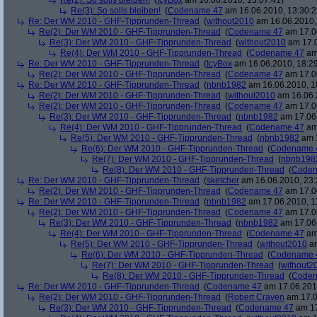
Re(2): So solls bleiben!
(
IcyBox
am 16.06.2010, 13:07:41)
Re(3): So solls bleiben!
(
Codename 47
am 16.06.2010, 13:30:2
Re: Der WM 2010 - GHF-Tipprunden-Thread
(
without2010
am 16.06.2010,
Re(2): Der WM 2010 - GHF-Tipprunden-Thread
(
Codename 47
am 17.06
Re(3): Der WM 2010 - GHF-Tipprunden-Thread
(
without2010
am 17.0
Re(4): Der WM 2010 - GHF-Tipprunden-Thread
(
Codename 47
am 
Re: Der WM 2010 - GHF-Tipprunden-Thread
(
IcyBox
am 16.06.2010, 18:29
Re(2): Der WM 2010 - GHF-Tipprunden-Thread
(
Codename 47
am 17.06
Re: Der WM 2010 - GHF-Tipprunden-Thread
(
nbnb1982
am 16.06.2010, 1
Re(2): Der WM 2010 - GHF-Tipprunden-Thread
(
without2010
am 16.06.
Re(2): Der WM 2010 - GHF-Tipprunden-Thread
(
Codename 47
am 17.06
Re(3): Der WM 2010 - GHF-Tipprunden-Thread
(
nbnb1982
am 17.06.
Re(4): Der WM 2010 - GHF-Tipprunden-Thread
(
Codename 47
am 
Re(5): Der WM 2010 - GHF-Tipprunden-Thread
(
nbnb1982
am 1
Re(6): Der WM 2010 - GHF-Tipprunden-Thread
(
Codename 
Re(7): Der WM 2010 - GHF-Tipprunden-Thread
(
nbnb198
Re(8): Der WM 2010 - GHF-Tipprunden-Thread
(
Coden
Re: Der WM 2010 - GHF-Tipprunden-Thread
(
sketcher
am 16.06.2010, 23:
Re(2): Der WM 2010 - GHF-Tipprunden-Thread
(
Codename 47
am 17.06
Re: Der WM 2010 - GHF-Tipprunden-Thread
(
nbnb1982
am 17.06.2010, 1
Re(2): Der WM 2010 - GHF-Tipprunden-Thread
(
Codename 47
am 17.06
Re(3): Der WM 2010 - GHF-Tipprunden-Thread
(
nbnb1982
am 17.06.
Re(4): Der WM 2010 - GHF-Tipprunden-Thread
(
Codename 47
am 
Re(5): Der WM 2010 - GHF-Tipprunden-Thread
(
without2010
am
Re(6): Der WM 2010 - GHF-Tipprunden-Thread
(
Codename 
Re(7): Der WM 2010 - GHF-Tipprunden-Thread
(
without2
Re(8): Der WM 2010 - GHF-Tipprunden-Thread
(
Coden
Re: Der WM 2010 - GHF-Tipprunden-Thread
(
Codename 47
am 17.06.2010
Re(2): Der WM 2010 - GHF-Tipprunden-Thread
(
Robert Craven
am 17.0
Re(3): Der WM 2010 - GHF-Tipprunden-Thread
(
Codename 47
am 17