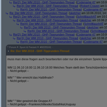
Re(2): Der WM 2010 - GHF-Tipprunden-Thread
(
Codename 47
am 10.06
Re(3): Der WM 2010 - GHF-Tipprunden-Thread
(
Robert Craven
am 10
Re(4): Der WM 2010 - GHF-Tipprunden-Thread
(
Codename 47
am 
Re: Der WM 2010 - GHF-Tipprunden-Thread
(
sketcher
am 10.06.2010, 14:
Re(2): Der WM 2010 - GHF-Tipprunden-Thread
(
SchnittlauchAT
am 10.0
Re(3): Der WM 2010 - GHF-Tipprunden-Thread
(
sketcher
am 10.06.2
Re(4): Der WM 2010 - GHF-Tipprunden-Thread
(
SchnittlauchAT
am
Re(5): Der WM 2010 - GHF-Tipprunden-Thread
(
sketcher
am 10
Re(6): Der WM 2010 - GHF-Tipprunden-Thread
(
Schnittlauc
Re(2): Der WM 2010 - GHF-Tipprunden-Thread
(
Codename 47
am 10.06
Re(3): Der WM 2010 - GHF-Tipprunden-Thread
(
sketcher
am 10.06.2
Re(4): Der WM 2010 - GHF-Tipprunden-Thread
(
Codename 47
am 
^
Forum
Sport & Freizeit
#
6035241
Re: Der WM 2010 - GHF-Tipprunden-Thread
muss man diese fragen auch beantworten oder nur die einzelnen Spiele tipp
WM 11.06.10 16:00 11.06.10 16:00 Welches Team stellt den Torschützenkö
-- Nicht getippt --
WM " " Wer erreicht das Halbfinale?
-- Nicht getippt --
WM " " Wer gewinnt die Gruppe A?
-- Nicht getippt --FrankreichMexikoSüdafrikaUruguay