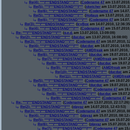
Re(4): ***l***ENDSTAND***l***
(
Codename 47
am 13.07.2010,
Re(5): ***l***ENDSTAND***l***
(
sketcher
am 13.07.2010, 2
Re(6): ***l***ENDSTAND***l***
(
Codename 47
am 14.07.
Re(5): ***l***ENDSTAND***l***
(
Hollaus
am 13.07.2010, 22
Re(6): ***l***ENDSTAND***l***
(
Codename 47
am 14.07.
Re(3): ***l***ENDSTAND***l***
(
IcyBox
am 14.07.2010, 12:36:35
Re(4): ***l***ENDSTAND***l***
(
Codename 47
am 15.07.2010,
Re: ***l***ENDSTAND***l***
(
q.e.d.
am 13.07.2010, 13:09:09)
Re(2): ***l***ENDSTAND***l***
(
ducduc
am 13.07.2010, 16:08:00)
Re(3): ***l***ENDSTAND***l***
(
Codename 47
am 16.07.2010, 1
Re(4): ***l***ENDSTAND***l***
(
ducduc
am 16.07.2010, 14:55
Re(5): ***l***ENDSTAND***l***
(
AMDfreak
am 18.07.2010, 
Re(6): ***l***ENDSTAND***l***
(
ducduc
am 19.07.2010, 
Re(7): ***l***ENDSTAND***l***
(
AMDfreak
am 19.07.2
Re(8): ***l***ENDSTAND***l***
(
ducduc
am 19.07.2
Re(9): ***l***ENDSTAND***l***
(
AMDfreak
am 19
Re(10): ***l***ENDSTAND***l***
(
ducduc
am 2
Re(11): ***l***ENDSTAND***l***
(
AMDfrea
Re(5): ***l***ENDSTAND***l***
(
Codename 47
am 19.07.201
Re(6): ***l***ENDSTAND***l***
(
ducduc
am 19.07.2010, 
Re(7): ***l***ENDSTAND***l***
(
Codename 47
am 19.0
Re(8): ***l***ENDSTAND***l***
(
ducduc
am 19.07.2
Re(9): ***l***ENDSTAND***l***
(
Codename 47
am
Re: ***l***ENDSTAND***l***
(
Codename 47
am 13.07.2010, 22:17:26)
Re(2): ***l***ENDSTAND***l***
(
playaz
am 14.07.2010, 12:43:53)
Re(3): ***l***ENDSTAND***l***
(
Codename 47
am 15.07.2010, 0
Re(4): ***l***ENDSTAND***l***
(
playaz
am 15.07.2010, 08:12:
Re(5): ***l***ENDSTAND***l***
(
Codename 47
am 15.07.201
Re(6): ***l***ENDSTAND***l***
(
playaz
am 15.07.2010, 0
Re(7): ***l***ENDSTAND***l***
(
Codename 47
am 15.0