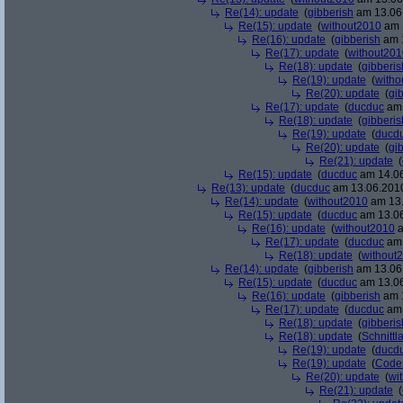
Re(14): update
(
gibberish
am 13.06.
Re(15): update
(
without2010
am 1
Re(16): update
(
gibberish
am 1
Re(17): update
(
without201
Re(18): update
(
gibberis
Re(19): update
(
witho
Re(20): update
(
gi
Re(17): update
(
ducduc
am 
Re(18): update
(
gibberis
Re(19): update
(
ducd
Re(20): update
(
gi
Re(21): update
(
Re(15): update
(
ducduc
am 14.06
Re(13): update
(
ducduc
am 13.06.2010
Re(14): update
(
without2010
am 13.
Re(15): update
(
ducduc
am 13.06
Re(16): update
(
without2010
a
Re(17): update
(
ducduc
am 
Re(18): update
(
without
Re(14): update
(
gibberish
am 13.06.
Re(15): update
(
ducduc
am 13.06
Re(16): update
(
gibberish
am 1
Re(17): update
(
ducduc
am 
Re(18): update
(
gibberis
Re(18): update
(
Schnitt
Re(19): update
(
ducd
Re(19): update
(
Code
Re(20): update
(
wi
Re(21): update
(