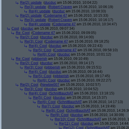
Re(2): update
(
ducduc
am 15.06.2010, 10:04:22)
Re(3): update
(
Robert Craven
am 15.06.2010, 10:06:19)
Re(4): update
(
ducduc
am 15.06.2010, 10:08:33)
Re(2): update
(
Codename 47
am 15.06.2010, 10:15:33)
Re(3): update
(
Robert Craven
am 15.06.2010, 10:16:17)
Re(4): update
(
Codename 47
am 15.06.2010, 10:34:47)
Cool
(
ducduc
am 15.06.2010, 09:07:34)
Re: Cool
(
Codename 47
am 15.06.2010, 09:09:05)
Re(2): Cool
(
ducduc
am 15.06.2010, 09:14:00)
Re(3): Cool
(
Codename 47
am 15.06.2010, 09:18:25)
Re(4): Cool
(
ducduc
am 15.06.2010, 09:22:43)
Re(5): Cool
(
Codename 47
am 15.06.2010, 09:58:10)
Re(6): Cool
(
ducduc
am 15.06.2010, 10:01:12)
Re: Cool
(
gibberish
am 15.06.2010, 09:10:49)
Re(2): Cool
(
ducduc
am 15.06.2010, 09:14:17)
Re(3): Cool
(
gibberish
am 15.06.2010, 09:15:51)
Re(4): Cool
(
ducduc
am 15.06.2010, 09:16:44)
Re(5): Cool
(
gibberish
am 15.06.2010, 09:17:45)
Re(6): Cool
(
ducduc
am 15.06.2010, 09:22:27)
Re(2): Cool
(
Newbie007
am 15.06.2010, 10:02:57)
Re(3): Cool
(
ducduc
am 15.06.2010, 10:04:52)
Re(4): Cool
(
SchnittlauchAT
am 15.06.2010, 13:18:15)
Re(5): Cool
(
ducduc
am 15.06.2010, 14:15:37)
Re(6): Cool
(
SchnittlauchAT
am 15.06.2010, 14:17:13)
Re(7): Cool
(
ducduc
am 15.06.2010, 14:19:49)
Re(8): Cool
(
SchnittlauchAT
am 15.06.2010, 14:26:3
Re(9): Cool
(
ducduc
am 15.06.2010, 14:30:09)
Re(10): Cool
(
SchnittlauchAT
am 15.06.2010, 1
Re(11): Cool
(
ducduc
am 15.06.2010, 14:44
Re(12): Cool
(
SchnittlauchAT
am 15.06.20