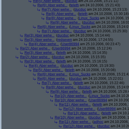
Re(5): Aber wehe...
(
ducduc
am 24.10.2006, 15:21:11)
Re(6): Aber wehe...
(
teleth
am 24.10.2006, 15:21:43)
Re(7): Aber wehe...
(
ducduc
am 24.10.2006, 15:23:13)
Re(8): Aber wehe...
(
teleth
am 24.10.2006, 15:30:18)
Re(8): Aber wehe...
(
Linux_Sucks
am 24.10.2006, 15
Re(9): Aber wehe...
(
ducduc
am 24.10.2006, 16:0
Re(6): Aber wehe...
(
Linux_Sucks
am 24.10.2006, 15:24:0
Re(7): Aber wehe...
(
ducduc
am 24.10.2006, 15:25:30)
Re(3): Aber wehe...
(
ducduc
am 24.10.2006, 15:14:44)
Re(3): Aber wehe...
(
redseven
am 24.10.2006, 17:24:55)
Re(4): Aber wehe...
(
User86994
am 25.10.2006, 00:23:47)
Re(2): Aber wehe...
(
User86994
am 24.10.2006, 15:12:24)
Re(3): Aber wehe...
(
teleth
am 24.10.2006, 15:14:35)
Re(2): Aber wehe...
(
ducduc
am 24.10.2006, 15:15:35)
Re(3): Aber wehe...
(
teleth
am 24.10.2006, 15:16:15)
Re(4): Aber wehe...
(
ducduc
am 24.10.2006, 15:19:30)
Re(5): Aber wehe...
(
teleth
am 24.10.2006, 15:20:08)
Re(6): Aber wehe...
(
Linux_Sucks
am 24.10.2006, 15:21:4
Re(6): Aber wehe...
(
ducduc
am 24.10.2006, 15:22:01)
Re(7): Aber wehe...
(
teleth
am 24.10.2006, 15:22:46)
Re(8): Aber wehe...
(
ducduc
am 24.10.2006, 15:24:0
Re(9): Aber wehe...
(
teleth
am 24.10.2006, 15:28:
Re(10): Aber wehe...
(
Linux_Sucks
am 24.10.20
Re(10): Aber wehe...
(
User86994
am 24.10.200
Re(11): Aber wehe...
(
teleth
am 24.10.2006, 
Re(12): Aber wehe...
(
User86994
am 24.1
Re(13): Aber wehe...
(
teleth
am 24.10.2
Re(10): Aber wehe...
(
ducduc
am 24.10.2006, 1
Re(11): Aber wehe...
(
adhoc
am 24.10.2006,
Re(12): Aber wehe...
(
ducduc
am 24.10.20