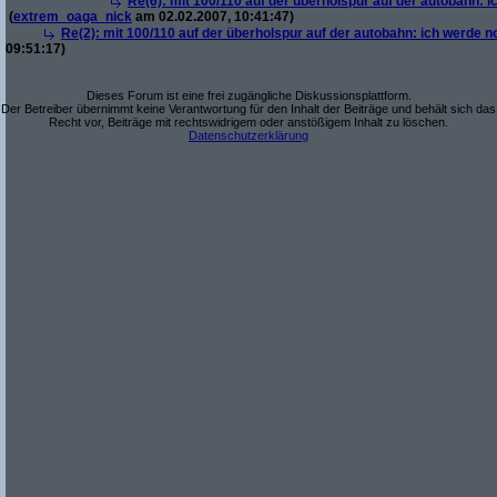
Re(6): mit 100/110 auf der überholspur auf der autobahn: 
(
extrem_oaga_nick
am 02.02.2007, 10:41:47)
Re(2): mit 100/110 auf der überholspur auf der autobahn: ich werde 
09:51:17)
Dieses Forum ist eine frei zugängliche Diskussionsplattform.
Der Betreiber übernimmt keine Verantwortung für den Inhalt der Beiträge und behält sich das
Recht vor, Beiträge mit rechtswidrigem oder anstößigem Inhalt zu löschen.
Datenschutzerklärung