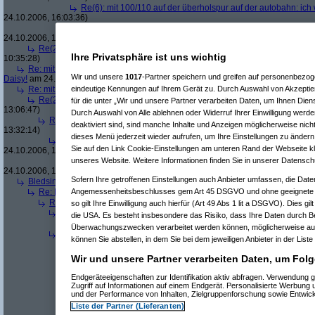
Re(6): mit 100/110 auf der überholspur auf der autobahn: ic
24.10.2006, 16:03:36)
Re(7): mit 100/110 auf der überholspur auf der autobahn: 
24.10.2006, 16:06:01)
Re(2): mit 100/110 auf der überholspur auf der autobahn: ich werde noc
Ihre Privatsphäre ist uns wichtig
10:35:28)
Re: mit 100/110 auf der überholspur auf der autobahn: ich werde noch kran
Wir und unsere
1017
-Partner speichern und greifen auf personenbezo
Daisy!
am 24.10.2006, 13:04:44)
Re: mit 100/110 auf der überholspur auf der autobahn: ich werde noch kran
eindeutige Kennungen auf Ihrem Gerät zu. Durch Auswahl von Akzeptier
Re(2): mit 100/110 auf der überholspur auf der autobahn: ich werde noc
für die unter „Wir und unsere Partner verarbeiten Daten, um Ihnen Dien
13:06:47)
Durch Auswahl von Alle ablehnen oder Widerruf Ihrer Einwilligung werde
Re(3): mit 100/110 auf der überholspur auf der autobahn: ich werde n
deaktiviert sind, sind manche Inhalte und Anzeigen möglicherweise nicht
13:32:14)
dieses Menü jederzeit wieder aufrufen, um Ihre Einstellungen zu ändern 
Re(4): mit 100/110 auf der überholspur auf der autobahn: ich werd
Sie auf den Link Cookie-Einstellungen am unteren Rand der Webseite kli
24.10.2006, 13:33:42)
Re(5): mit 100/110 auf der überholspur auf der autobahn: ich w
unseres Website. Weitere Informationen finden Sie in unserer Datensch
24.10.2006, 13:36:38)
Sofern Ihre getroffenen Einstellungen auch Anbieter umfassen, die Daten
Bledsinn...
(
Linux_Sucks
am 24.10.2006, 13:26:22)
Re: Bledsinn...
(
User86994
am 24.10.2006, 13:37:37)
Angemessenheitsbeschlusses gem Art 45 DSGVO und ohne geeignete G
Re(2): Bledsinn...
(
Linux_Sucks
am 24.10.2006, 13:49:12)
so gilt Ihre Einwilligung auch hierfür (Art 49 Abs 1 lit a DSGVO). Dies gi
Re(3): Bledsinn...
(
Capri-Sonne
am 24.10.2006, 13:52:56)
die USA. Es besteht insbesondere das Risiko, dass Ihre Daten durch B
Re(4): Bledsinn...
(
Linux_Sucks
am 24.10.2006, 14:03:12)
Überwachungszwecken verarbeitet werden können, möglicherweise auc
Re(3): Bledsinn...
(
User86994
am 24.10.2006, 13:53:54)
können Sie abstellen, in dem Sie bei dem jeweiligen Anbieter in der Liste
Re(4): Bledsinn...
(
Capri-Sonne
am 24.10.2006, 13:56:54)
Re(5): Bledsinn...
(
User86994
am 24.10.2006, 13:58:03)
Wir und unsere Partner verarbeiten Daten, um Folg
Re(6): Bledsinn...
(
Capri-Sonne
am 24.10.2006, 14:00:55)
Re(7): Bledsinn...
(
User86994
am 24.10.2006, 14:02:47
Endgeräteeigenschaften zur Identifikation aktiv abfragen. Verwendung 
Zugriff auf Informationen auf einem Endgerät. Personalisierte Werbung
Re(8): Bledsinn...
(
Capri-Sonne
am 24.10.2006, 14:0
und der Performance von Inhalten, Zielgruppenforschung sowie Entwic
Re(9): Bledsinn...
(
User86994
am 24.10.2006, 14:
Liste der Partner (Lieferanten)
Re(10): Bledsinn...
(
West
am 24.10.2006, 14:15