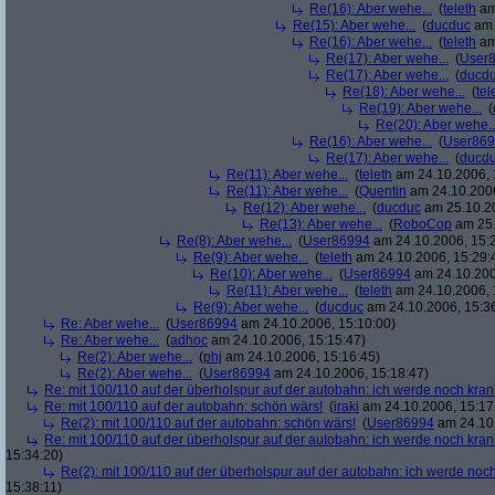
Re(16): Aber wehe...
(
teleth
am
Re(15): Aber wehe...
(
ducduc
am 
Re(16): Aber wehe...
(
teleth
am
Re(17): Aber wehe...
(
User
Re(17): Aber wehe...
(
ducd
Re(18): Aber wehe...
(
tel
Re(19): Aber wehe...
(
Re(20): Aber wehe..
Re(16): Aber wehe...
(
User86
Re(17): Aber wehe...
(
ducd
Re(11): Aber wehe...
(
teleth
am 24.10.2006, 
Re(11): Aber wehe...
(
Quentin
am 24.10.2006
Re(12): Aber wehe...
(
ducduc
am 25.10.20
Re(13): Aber wehe...
(
RoboCop
am 25.
Re(8): Aber wehe...
(
User86994
am 24.10.2006, 15:
Re(9): Aber wehe...
(
teleth
am 24.10.2006, 15:29:
Re(10): Aber wehe...
(
User86994
am 24.10.200
Re(11): Aber wehe...
(
teleth
am 24.10.2006, 
Re(9): Aber wehe...
(
ducduc
am 24.10.2006, 15:3
Re: Aber wehe...
(
User86994
am 24.10.2006, 15:10:00)
Re: Aber wehe...
(
adhoc
am 24.10.2006, 15:15:47)
Re(2): Aber wehe...
(
phj
am 24.10.2006, 15:16:45)
Re(2): Aber wehe...
(
User86994
am 24.10.2006, 15:18:47)
Re: mit 100/110 auf der überholspur auf der autobahn: ich werde noch kran
Re: mit 100/110 auf der autobahn: schön wärs!
(
iraki
am 24.10.2006, 15:17
Re(2): mit 100/110 auf der autobahn: schön wärs!
(
User86994
am 24.10.
Re: mit 100/110 auf der überholspur auf der autobahn: ich werde noch kran
15:34:20)
Re(2): mit 100/110 auf der überholspur auf der autobahn: ich werde noc
15:38:11)