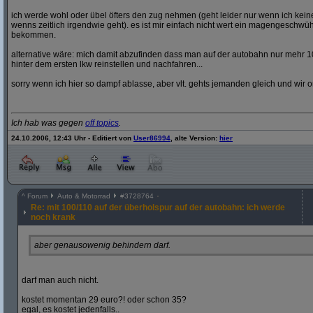
ich werde wohl oder übel öfters den zug nehmen (geht leider nur wenn ich ke
wenns zeitlich irgendwie geht). es ist mir einfach nicht wert ein magengeschwü
bekommen.
alternative wäre: mich damit abzufinden dass man auf der autobahn nur mehr 1
hinter dem ersten lkw reinstellen und nachfahren...
sorry wenn ich hier so dampf ablasse, aber vlt. gehts jemanden gleich und wir o
Ich hab was gegen
off topics
.
24.10.2006, 12:43 Uhr - Editiert von
User86994
, alte Version:
hier
^
Forum
Auto & Motorrad
#
3728764
Re: mit 100/110 auf der überholspur auf der autobahn: ich werde
noch krank
aber genausowenig behindern darf.
darf man auch nicht.
kostet momentan 29 euro?! oder schon 35?
egal, es kostet jedenfalls..