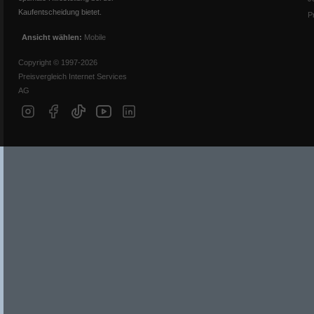
Kaufentscheidung bietet.
P
Ansicht wählen:
Mobile
Copyright © 1997-2026
Preisvergleich Internet Services
AG