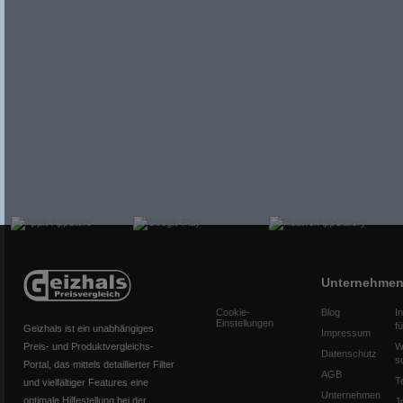
Unternehme
Cookie-
Blog
I
Einstellungen
f
Geizhals ist ein unabhängiges
Impressum
Preis- und Produktvergleichs-
W
Datenschutz
s
Portal, das mittels detaillierter Filter
AGB
T
und vielfältiger Features eine
Unternehmen
optimale Hilfestellung bei der
J