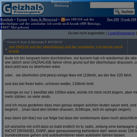
Impressum
|
Werbung
Geizhals
»
Forum
»
Auto & Motorrad
»
mit 100/110 auf der
Top-100
|
Fresh-100
überholspur auf der autobahn: ich werde noch krank (489 Beiträge,
14047 Mal gelesen)
Du bist nicht angemeldet. [
Login/Registrieren
]
^
Forum
Auto & Motorrad
#
3728747
mit 100/110 auf der überholspur auf der autobahn: ich werde noch
krank
leute ich bin langsam beim durchdrehen. vor kurzem hab ich wiedermal die str
wie üblich sind UNZÄHLIGE fahrer ohne grund auf der überholspur draussen, un
dass jetzt was zu überholen wäre.
oder... sie überholen (mit pkws) einige lkws mit 110kmh, wo der lkw 105 fahrt.
und das bei freier bahn, schönen wetter, 130kmh limit.
solange es nur 1 kanditat alle 100km wäre, würde ich mich nicht ärgern, aber mit
mehr zählen. so viele sinds.
und ich muss gestehen dass man genau wegen solchen leuten sauer wird, un
beginnt ... (man lässt den blinker drausen, lichthupe, sich im spiegel zeigen).
was dann (eh klar) nur zur folge hat dass der vordermann dann noch absichtlich
ich wünsche mir echt dass es bald endlich im tv, radio, zeitung eine kampagne gi
NICHT DRÄNGEL DARF, aber genausowenig behindern darf. wenn einer 100 fahren
bundesstrasse gehen und autobahnfahrer eben autobahn fahren lassen.