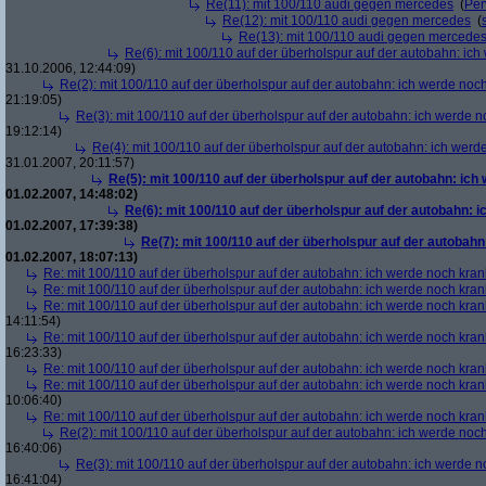
Re(11): mit 100/110 audi gegen mercedes
(
Per
Re(12): mit 100/110 audi gegen mercedes
(
Re(13): mit 100/110 audi gegen mercede
Re(6): mit 100/110 auf der überholspur auf der autobahn: ic
31.10.2006, 12:44:09)
Re(2): mit 100/110 auf der überholspur auf der autobahn: ich werde noc
21:19:05)
Re(3): mit 100/110 auf der überholspur auf der autobahn: ich werde n
19:12:14)
Re(4): mit 100/110 auf der überholspur auf der autobahn: ich werd
31.01.2007, 20:11:57)
Re(5): mit 100/110 auf der überholspur auf der autobahn: ich
01.02.2007, 14:48:02)
Re(6): mit 100/110 auf der überholspur auf der autobahn: 
01.02.2007, 17:39:38)
Re(7): mit 100/110 auf der überholspur auf der autobah
01.02.2007, 18:07:13)
Re: mit 100/110 auf der überholspur auf der autobahn: ich werde noch kran
Re: mit 100/110 auf der überholspur auf der autobahn: ich werde noch kran
Re: mit 100/110 auf der überholspur auf der autobahn: ich werde noch kran
14:11:54)
Re: mit 100/110 auf der überholspur auf der autobahn: ich werde noch kran
16:23:33)
Re: mit 100/110 auf der überholspur auf der autobahn: ich werde noch kran
Re: mit 100/110 auf der überholspur auf der autobahn: ich werde noch kran
10:06:40)
Re: mit 100/110 auf der überholspur auf der autobahn: ich werde noch kran
Re(2): mit 100/110 auf der überholspur auf der autobahn: ich werde noc
16:40:06)
Re(3): mit 100/110 auf der überholspur auf der autobahn: ich werde n
16:41:04)