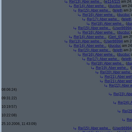
Re(13): Aber wehe...
(
w114/115
am 24.
Re(14): Aber wehe...
(
ducduc
am 24.
Re(15): Aber wehe...
(
teleth
am 24
Re(16): Aber wehe...
(
ducduc
a
Re(17): Aber wehe...
(
teleth
Re(18): Aber wehe...
(
du
Re(15): Aber wehe...
(
User86994
Re(16): Aber wehe...
(
ducduc
a
Re(14): Aber wehe...
(
Geri_65
am 25
Re(13): Aber wehe...
(
User86994
am 24
Re(14): Aber wehe...
(
ducduc
am 24.
Re(15): Aber wehe...
(
teleth
am 24
Re(16): Aber wehe...
(
ducduc
a
Re(17): Aber wehe...
(
teleth
Re(18): Aber wehe...
(
du
Re(19): Aber wehe...
(
Re(20): Aber wehe..
Re(21): Aber weh
Re(21): Aber weh
Re(22): Aber w
08:06:24)
Re(23): Abe
09:31:22)
Re(24): 
10:19:57)
Re(25
10:22:08)
Re(
25.10.2006, 11:43:09)
Re(15): Aber wehe...
(
User86994