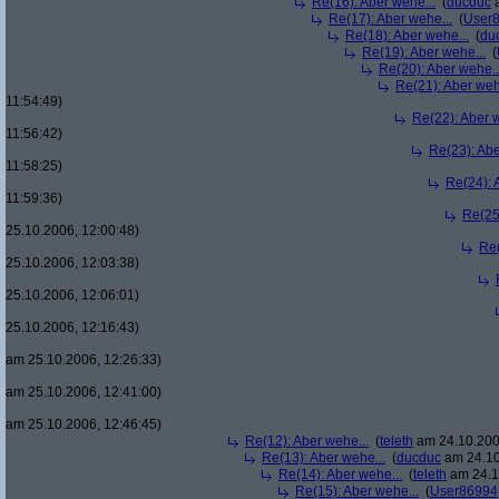
Re(16): Aber wehe...
(
ducduc
a
Re(17): Aber wehe...
(
User
Re(18): Aber wehe...
(
du
Re(19): Aber wehe...
(
Re(20): Aber wehe..
Re(21): Aber weh
11:54:49)
Re(22): Aber w
11:56:42)
Re(23): Abe
11:58:25)
Re(24): 
11:59:36)
Re(25
25.10.2006, 12:00:48)
Re(
25.10.2006, 12:03:38)
25.10.2006, 12:06:01)
25.10.2006, 12:16:43)
am 25.10.2006, 12:26:33)
am 25.10.2006, 12:41:00)
am 25.10.2006, 12:46:45)
Re(12): Aber wehe...
(
teleth
am 24.10.200
Re(13): Aber wehe...
(
ducduc
am 24.10
Re(14): Aber wehe...
(
teleth
am 24.1
Re(15): Aber wehe...
(
User86994