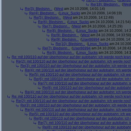
Re(17): Bledsinn...
(
User86
Re(18): Bledsinn...
(
West
Re(3): Bledsinn...
(
West
am 24.10.2006, 14:01:14)
Re(4): Bledsinn...
(
Linux_Sucks
am 24.10.2006, 14:06:19)
Re(5): Bledsinn...
(
West
am 24.10.2006, 14:12:49)
Re(6): Bledsinn...
(
Linux_Sucks
am 24.10.2006, 14:21:54)
Re(7): Bledsinn...
(
West
am 24.10.2006, 14:25:29)
Re(8): Bledsinn...
(
Linux_Sucks
am 24.10.2006, 14:2
Re(9): Bledsinn...
(
West
am 24.10.2006, 14:33:50
Re(9): Bledsinn...
(
User86994
am 24.10.2006, 14:
Re(10): Bledsinn...
(
Linux_Sucks
am 24.10.200
Re(7): Bledsinn...
(
User86994
am 24.10.2006, 14:28:42
Re(8): Bledsinn...
(
Linux_Sucks
am 24.10.2006, 14:3
Re: mit 100/110 auf der überholspur auf der autobahn: ich werde noch kran
Re(2): mit 100/110 auf der überholspur auf der autobahn: ich werde noc
Re(3): mit 100/110 auf der überholspur auf der autobahn: ich werde n
Re(4): mit 100/110 auf der überholspur auf der autobahn: ich werd
Re(5): mit 100/110 auf der überholspur auf der autobahn: ich w
Re(6): mit 100/110 auf der überholspur auf der autobahn: ic
Re(7): mit 100/110 auf der überholspur auf der autobahn: 
Re(8): mit 100/110 auf der überholspur auf der autobah
Re(4): mit 100/110 auf der überholspur auf der autobahn: ich werd
Re: mit 100/110 auf der überholspur auf der autobahn: ich werde noch kran
Re(2): mit 100/110 auf der überholspur auf der autobahn: ich werde noc
Re(3): mit 100/110 auf der überholspur auf der autobahn: ich werde n
Re(4): mit 100/110 auf der überholspur auf der autobahn: ich werd
Re(5): mit 100/110 auf der überholspur auf der autobahn: ich w
Re(6): mit 100/110 auf der überholspur auf der autobahn: ic
Re(7): mit 100/110 auf der überholspur auf der autobahn: 
Re(8): mit 100/110 auf der überholspur auf der autobah