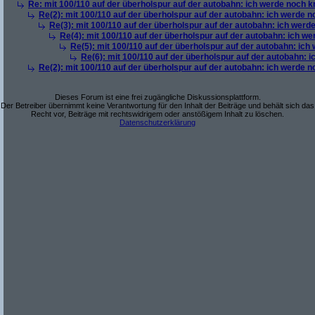
Re: mit 100/110 auf der überholspur auf der autobahn: ich werde noch k
Re(2): mit 100/110 auf der überholspur auf der autobahn: ich werde 
Re(3): mit 100/110 auf der überholspur auf der autobahn: ich werd
Re(4): mit 100/110 auf der überholspur auf der autobahn: ich w
Re(5): mit 100/110 auf der überholspur auf der autobahn: ich
Re(6): mit 100/110 auf der überholspur auf der autobahn: 
Re(2): mit 100/110 auf der überholspur auf der autobahn: ich werde 
Dieses Forum ist eine frei zugängliche Diskussionsplattform.
Der Betreiber übernimmt keine Verantwortung für den Inhalt der Beiträge und behält sich das
Recht vor, Beiträge mit rechtswidrigem oder anstößigem Inhalt zu löschen.
Datenschutzerklärung