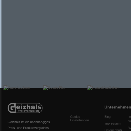
Unternehme
Cookie-
Blog
I
Einstellungen
f
Geizhals ist ein unabhängiges
Impressum
Preis- und Produktvergleichs-
W
Datenschutz