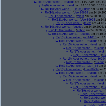
Re(8): Aber wehe...
(
ducduc
am 24.10.2006, 15:24:0
Re(9): Aber wehe...
(
teleth
am 24.10.2006, 15:28:
Re(10): Aber wehe...
(
Linux_Sucks
am 24.10.20
Re(10): Aber wehe...
(
User86994
am 24.10.200
Re(11): Aber wehe...
(
teleth
am 24.10.2006, 
Re(12): Aber wehe...
(
User86994
am 24.1
Re(13): Aber wehe...
(
teleth
am 24.10.2
Re(10): Aber wehe...
(
ducduc
am 24.10.2006, 1
Re(11): Aber wehe...
(
adhoc
am 24.10.2006,
Re(12): Aber wehe...
(
ducduc
am 24.10.20
Re(13): Aber wehe...
(
w114/115
am 24.
Re(14): Aber wehe...
(
ducduc
am 24.
Re(15): Aber wehe...
(
teleth
am 24
Re(16): Aber wehe...
(
ducduc
a
Re(17): Aber wehe...
(
teleth
Re(18): Aber wehe...
(
du
Re(15): Aber wehe...
(
User86994
Re(16): Aber wehe...
(
ducduc
a
Re(14): Aber wehe...
(
Geri_65
am 25
Re(13): Aber wehe...
(
User86994
am 24
Re(14): Aber wehe...
(
ducduc
am 24.
Re(15): Aber wehe...
(
teleth
am 24
Re(16): Aber wehe...
(
ducduc
a
Re(17): Aber wehe...
(
teleth
Re(18): Aber wehe...
(
du
Re(19): Aber wehe...
(
Re(20): Aber wehe..
Re(21): Aber weh
Re(21): Aber weh
Re(22): Aber w