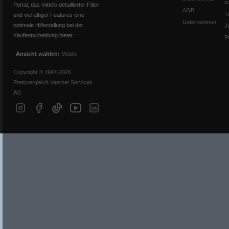
s
Portal, das mittels detaillierter Filter
AGB
T
und vielfältiger Features eine
Unternehmen
optimale Hilfestellung bei der
J
Kaufentscheidung bietet.
P
Ansicht wählen:
Mobile
Copyright © 1997-2026
Preisvergleich Internet Services
AG