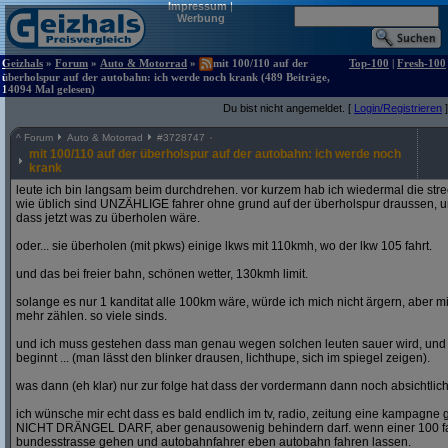
Impressum
|
Werbung
Geizhals
»
Forum
»
Auto & Motorrad
»
mit 100/110 auf der
Top-100
|
Fresh-100
überholspur auf der autobahn: ich werde noch krank (489 Beiträge,
14094 Mal gelesen)
Du bist nicht angemeldet. [
Login/Registrieren
]
^
Forum
Auto & Motorrad
#
3728747
mit 100/110 auf der überholspur auf der autobahn: ich werde noch
krank
leute ich bin langsam beim durchdrehen. vor kurzem hab ich wiedermal die str
wie üblich sind UNZÄHLIGE fahrer ohne grund auf der überholspur draussen, un
dass jetzt was zu überholen wäre.
oder... sie überholen (mit pkws) einige lkws mit 110kmh, wo der lkw 105 fahrt.
und das bei freier bahn, schönen wetter, 130kmh limit.
solange es nur 1 kanditat alle 100km wäre, würde ich mich nicht ärgern, aber mit
mehr zählen. so viele sinds.
und ich muss gestehen dass man genau wegen solchen leuten sauer wird, un
beginnt ... (man lässt den blinker drausen, lichthupe, sich im spiegel zeigen).
was dann (eh klar) nur zur folge hat dass der vordermann dann noch absichtlich
ich wünsche mir echt dass es bald endlich im tv, radio, zeitung eine kampagne gi
NICHT DRÄNGEL DARF, aber genausowenig behindern darf. wenn einer 100 fahren
bundesstrasse gehen und autobahnfahrer eben autobahn fahren lassen.