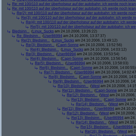
Re: mit 100/110 auf der überholspur auf der autobahn: ich werde noch kran
Re: mit 100/110 auf der überholspur auf der autobahn: ich werde noch kran
Re(2): mit 100/110 auf der überholspur auf der autobahn: ich werde noc
Re(3): mit 100/110 auf der überholspur auf der autobahn: ich werde n
Re(4): mit 100/110 auf der überholspur auf der autobahn: ich werd
Re(5): mit 100/110 auf der überholspur auf der autobahn: ich w
Bledsinn...
(
Linux_Sucks
am 24.10.2006, 13:26:22)
Re: Bledsinn...
(
User86994
am 24.10.2006, 13:37:37)
Re(2): Bledsinn...
(
Linux_Sucks
am 24.10.2006, 13:49:12)
Re(3): Bledsinn...
(
Capri-Sonne
am 24.10.2006, 13:52:56)
Re(4): Bledsinn...
(
Linux_Sucks
am 24.10.2006, 14:03:12)
Re(3): Bledsinn...
(
User86994
am 24.10.2006, 13:53:54)
Re(4): Bledsinn...
(
Capri-Sonne
am 24.10.2006, 13:56:54)
Re(5): Bledsinn...
(
User86994
am 24.10.2006, 13:58:03)
Re(6): Bledsinn...
(
Capri-Sonne
am 24.10.2006, 14:00:55)
Re(7): Bledsinn...
(
User86994
am 24.10.2006, 14:02:47
Re(8): Bledsinn...
(
Capri-Sonne
am 24.10.2006, 14:0
Re(9): Bledsinn...
(
User86994
am 24.10.2006, 14:
Re(10): Bledsinn...
(
West
am 24.10.2006, 14:15
Re(11): Bledsinn...
(
Capri-Sonne
am 24.10.2
Re(12): Bledsinn...
(
West
am 24.10.2006, 
Re(13): Bledsinn...
(
Capri-Sonne
am 24
Re(14): Bledsinn...
(
West
am 24.10.2
Re(11): Bledsinn...
(
User86994
am 24.10.200
Re(12): Bledsinn...
(
West
am 24.10.2006, 
Re(13): Bledsinn...
(
User86994
am 24.
Re(14): Bledsinn...
(
West
am 24.10.2
Re(15): Bledsinn...
(
User86994
a
Re(16): Bledsinn...
(
West
am 24