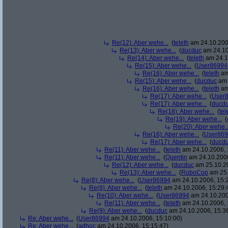
Re(12): Aber wehe...
(
teleth
am 24.10.200
Re(13): Aber wehe...
(
ducduc
am 24.10
Re(14): Aber wehe...
(
teleth
am 24.1
Re(15): Aber wehe...
(
User86994
Re(16): Aber wehe...
(
teleth
am
Re(15): Aber wehe...
(
ducduc
am 
Re(16): Aber wehe...
(
teleth
am
Re(17): Aber wehe...
(
User
Re(17): Aber wehe...
(
ducd
Re(18): Aber wehe...
(
tel
Re(19): Aber wehe...
(
Re(20): Aber wehe..
Re(16): Aber wehe...
(
User86
Re(17): Aber wehe...
(
ducd
Re(11): Aber wehe...
(
teleth
am 24.10.2006, 
Re(11): Aber wehe...
(
Quentin
am 24.10.2006
Re(12): Aber wehe...
(
ducduc
am 25.10.20
Re(13): Aber wehe...
(
RoboCop
am 25.
Re(8): Aber wehe...
(
User86994
am 24.10.2006, 15:
Re(9): Aber wehe...
(
teleth
am 24.10.2006, 15:29:
Re(10): Aber wehe...
(
User86994
am 24.10.200
Re(11): Aber wehe...
(
teleth
am 24.10.2006, 
Re(9): Aber wehe...
(
ducduc
am 24.10.2006, 15:3
Re: Aber wehe...
(
User86994
am 24.10.2006, 15:10:00)
Re: Aber wehe...
(
adhoc
am 24.10.2006, 15:15:47)