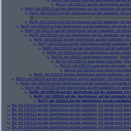
Re(10): mit 100/110 auf der überholspur auf der 
Re(11): mit 100/110 auf der überholspur auf de
Re(4): mit 100/110 auf der überholspur auf der autobahn: ich werd
Re(5): mit 100/110 auf der überholspur auf der autobahn: ich w
Vom Autor zurückgezogen oder Autor hat seine Registrierung 
Re(5): mit 100/110 auf der überholspur auf der autobahn: ich w
Re(3): mit 100/110 auf der überholspur auf der autobahn: ich werde n
Re(4): mit 100/110 auf der überholspur auf der autobahn: ich werd
Re(5): mit 100/110 auf der überholspur auf der autobahn: ich w
Re(6): mit 100/110 auf der überholspur auf der autobahn: ic
Re(7): mit 100/110 auf der überholspur auf der autobahn: 
Re(8): mit 100/110 auf der überholspur auf der autobah
Re(9): mit 100/110 auf der überholspur auf der auto
Re(10): mit 100/110 audi gegen mercedes
(
sushi
Re(11): mit 100/110 audi gegen mercedes
(
Per
Re(12): mit 100/110 audi gegen mercedes
(
Re(13): mit 100/110 audi gegen mercede
Re(6): mit 100/110 auf der überholspur auf der autobahn: ic
Re(2): mit 100/110 auf der überholspur auf der autobahn: ich werde noc
Re(3): mit 100/110 auf der überholspur auf der autobahn: ich werde n
Re(4): mit 100/110 auf der überholspur auf der autobahn: ich werd
Re(5): mit 100/110 auf der überholspur auf der autobahn: ich
Re(6): mit 100/110 auf der überholspur auf der autobahn: 
Re(7): mit 100/110 auf der überholspur auf der autobah
Re: mit 100/110 auf der überholspur auf der autobahn: ich werde noch kran
Re: mit 100/110 auf der überholspur auf der autobahn: ich werde noch kran
Re: mit 100/110 auf der überholspur auf der autobahn: ich werde noch kran
Re: mit 100/110 auf der überholspur auf der autobahn: ich werde noch kran
Re: mit 100/110 auf der überholspur auf der autobahn: ich werde noch kran
Re: mit 100/110 auf der überholspur auf der autobahn: ich werde noch kran