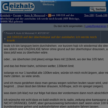
Impressum
|
Werbung
Geizhals
»
Forum
»
Auto & Motorrad
»
mit 100/110 auf der
Top-100
|
Fresh-100
überholspur auf der autobahn: ich werde noch krank (489 Beiträge,
14066 Mal gelesen)
Du bist nicht angemeldet. [
Login/Registrieren
]
^
Forum
Auto & Motorrad
#
3728747
mit 100/110 auf der überholspur auf der autobahn: ich werde noch
krank
leute ich bin langsam beim durchdrehen. vor kurzem hab ich wiedermal die str
wie üblich sind UNZÄHLIGE fahrer ohne grund auf der überholspur draussen, un
dass jetzt was zu überholen wäre.
oder... sie überholen (mit pkws) einige lkws mit 110kmh, wo der lkw 105 fahrt.
und das bei freier bahn, schönen wetter, 130kmh limit.
solange es nur 1 kanditat alle 100km wäre, würde ich mich nicht ärgern, aber mit
mehr zählen. so viele sinds.
und ich muss gestehen dass man genau wegen solchen leuten sauer wird, un
beginnt ... (man lässt den blinker drausen, lichthupe, sich im spiegel zeigen).
was dann (eh klar) nur zur folge hat dass der vordermann dann noch absichtlich
ich wünsche mir echt dass es bald endlich im tv, radio, zeitung eine kampagne gi
NICHT DRÄNGEL DARF, aber genausowenig behindern darf. wenn einer 100 fahren
bundesstrasse gehen und autobahnfahrer eben autobahn fahren lassen.