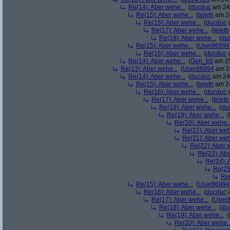
Re(14): Aber wehe...
(
ducduc
am 24.
Re(15): Aber wehe...
(
teleth
am 24
Re(16): Aber wehe...
(
ducduc
a
Re(17): Aber wehe...
(
teleth
Re(18): Aber wehe...
(
du
Re(15): Aber wehe...
(
User86994
Re(16): Aber wehe...
(
ducduc
a
Re(14): Aber wehe...
(
Geri_65
am 25
Re(13): Aber wehe...
(
User86994
am 24
Re(14): Aber wehe...
(
ducduc
am 24.
Re(15): Aber wehe...
(
teleth
am 24
Re(16): Aber wehe...
(
ducduc
a
Re(17): Aber wehe...
(
teleth
Re(18): Aber wehe...
(
du
Re(19): Aber wehe...
(
Re(20): Aber wehe..
Re(21): Aber weh
Re(21): Aber weh
Re(22): Aber w
Re(23): Abe
Re(24): 
Re(25
Re(
Re(15): Aber wehe...
(
User86994
Re(16): Aber wehe...
(
ducduc
a
Re(17): Aber wehe...
(
User
Re(18): Aber wehe...
(
du
Re(19): Aber wehe...
(
Re(20): Aber wehe..