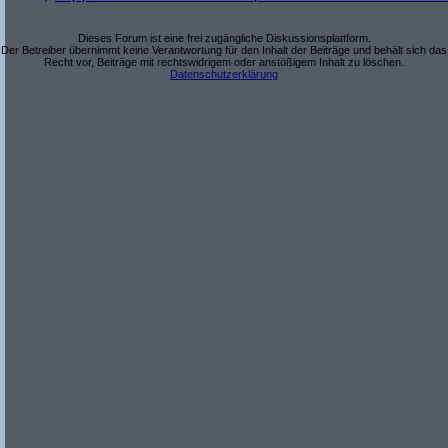
Dieses Forum ist eine frei zugängliche Diskussionsplattform.
Der Betreiber übernimmt keine Verantwortung für den Inhalt der Beiträge und behält sich das
Recht vor, Beiträge mit rechtswidrigem oder anstößigem Inhalt zu löschen.
Datenschutzerklärung