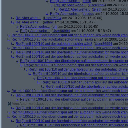
Re(9): Aber wehe...
(
teleth
am 24.10.2006, 15:29:
Re(10): Aber wehe...
(
User86994
am 24.10.200
Re(11): Aber wehe...
(
teleth
am 24.10.2006, 
Re(9): Aber wehe...
(
ducduc
am 24.10.2006, 15:3
Re: Aber wehe...
(
User86994
am 24.10.2006, 15:10:00)
Re: Aber wehe...
(
adhoc
am 24.10.2006, 15:15:47)
Re(2): Aber wehe...
(
phj
am 24.10.2006, 15:16:45)
Re(2): Aber wehe...
(
User86994
am 24.10.2006, 15:18:47)
Re: mit 100/110 auf der überholspur auf der autobahn: ich werde noch kran
Re: mit 100/110 auf der autobahn: schön wärs!
(
iraki
am 24.10.2006, 15:17
Re(2): mit 100/110 auf der autobahn: schön wärs!
(
User86994
am 24.10.
Re: mit 100/110 auf der überholspur auf der autobahn: ich werde noch kran
Re(2): mit 100/110 auf der überholspur auf der autobahn: ich werde noc
Re(2): mit 100/110 auf der überholspur auf der autobahn: ich werde noc
Re(3): mit 100/110 auf der überholspur auf der autobahn: ich werde n
Re(4): mit 100/110 auf der überholspur auf der autobahn: ich werd
Re(5): mit 100/110 auf der überholspur auf der autobahn: ich w
Re(6): mit 100/110 auf der überholspur auf der autobahn: ic
Re(7): mit 100/110 auf der überholspur auf der autobahn: 
Re(8): mit 100/110 auf der überholspur auf der autobah
Re(9): mit 100/110 auf der überholspur auf der auto
Re: mit 100/110 auf der überholspur auf der autobahn: ich werde noch kran
Re(2): mit 100/110 auf der überholspur auf der autobahn: ich werde noc
Re(3): mit 100/110 auf der überholspur auf der autobahn: ich werde n
Vom Autor zurückgezogen oder Autor hat seine Registrierung nicht bestätig
Re(2): mit 100/110 auf der überholspur auf der autobahn: ich werde noc
Re: mit 100/110 auf der überholspur auf der autobahn: ich werde noch kran
Re: mit 100/110 auf der überholspur auf der autobahn: ich werde noch kran
Re(2): mit 100/110 auf der überholspur auf der autobahn: ich werde noc
Re(3): mit 100/110 auf der überholspur auf der autobahn: ich werde n