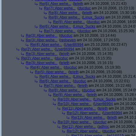
Re(6): Aber wehe...
(
teleth
am 24.10.2006, 15:21:43)
Re(7): Aber wehe...
(
ducduc
am 24.10.2006, 15:23:13)
Re(8): Aber wehe...
(
teleth
am 24.10.2006, 15:30:18)
Re(8): Aber wehe...
(
Linux_Sucks
am 24.10.2006, 15
Re(9): Aber wehe...
(
ducduc
am 24.10.2006, 16:0
Re(6): Aber wehe...
(
Linux_Sucks
am 24.10.2006, 15:24:0
Re(7): Aber wehe...
(
ducduc
am 24.10.2006, 15:25:30)
Re(3): Aber wehe...
(
ducduc
am 24.10.2006, 15:14:44)
Re(3): Aber wehe...
(
redseven
am 24.10.2006, 17:24:55)
Re(4): Aber wehe...
(
User86994
am 25.10.2006, 00:23:47)
Re(2): Aber wehe...
(
User86994
am 24.10.2006, 15:12:24)
Re(3): Aber wehe...
(
teleth
am 24.10.2006, 15:14:35)
Re(2): Aber wehe...
(
ducduc
am 24.10.2006, 15:15:35)
Re(3): Aber wehe...
(
teleth
am 24.10.2006, 15:16:15)
Re(4): Aber wehe...
(
ducduc
am 24.10.2006, 15:19:30)
Re(5): Aber wehe...
(
teleth
am 24.10.2006, 15:20:08)
Re(6): Aber wehe...
(
Linux_Sucks
am 24.10.2006, 15:21:4
Re(6): Aber wehe...
(
ducduc
am 24.10.2006, 15:22:01)
Re(7): Aber wehe...
(
teleth
am 24.10.2006, 15:22:46)
Re(8): Aber wehe...
(
ducduc
am 24.10.2006, 15:24:0
Re(9): Aber wehe...
(
teleth
am 24.10.2006, 15:28:
Re(10): Aber wehe...
(
Linux_Sucks
am 24.10.20
Re(10): Aber wehe...
(
User86994
am 24.10.200
Re(11): Aber wehe...
(
teleth
am 24.10.2006, 
Re(12): Aber wehe...
(
User86994
am 24.1
Re(13): Aber wehe...
(
teleth
am 24.10.2
Re(10): Aber wehe...
(
ducduc
am 24.10.2006, 1
Re(11): Aber wehe...
(
adhoc
am 24.10.2006,
Re(12): Aber wehe...
(
ducduc
am 24.10.20
Re(13): Aber wehe...
(
w114/115
am 24.