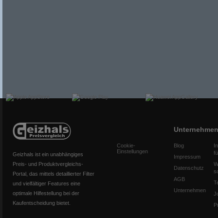
Unternehme
Cookie-
Blog
I
Einstellungen
f
Geizhals ist ein unabhängiges
Impressum
Preis- und Produktvergleichs-
W
Datenschutz
s
Portal, das mittels detaillierter Filter
AGB
T
und vielfältiger Features eine
Unternehmen
optimale Hilfestellung bei der
J
Kaufentscheidung bietet.
P