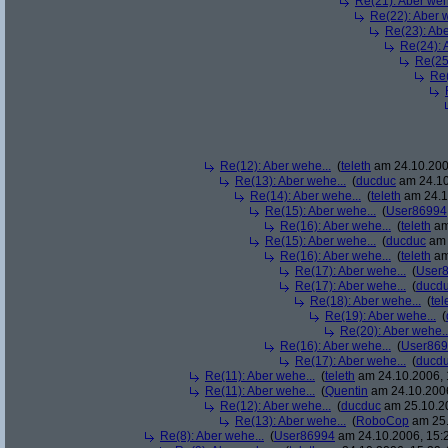
Re(21): Aber weh
Re(22): Aber w
Re(23): Abe
Re(24): 
Re(25
Re(
Re(12): Aber wehe...
(
teleth
am 24.10.200
Re(13): Aber wehe...
(
ducduc
am 24.10
Re(14): Aber wehe...
(
teleth
am 24.1
Re(15): Aber wehe...
(
User86994
Re(16): Aber wehe...
(
teleth
am
Re(15): Aber wehe...
(
ducduc
am 
Re(16): Aber wehe...
(
teleth
am
Re(17): Aber wehe...
(
User
Re(17): Aber wehe...
(
ducd
Re(18): Aber wehe...
(
tel
Re(19): Aber wehe...
(
Re(20): Aber wehe..
Re(16): Aber wehe...
(
User86
Re(17): Aber wehe...
(
ducd
Re(11): Aber wehe...
(
teleth
am 24.10.2006, 
Re(11): Aber wehe...
(
Quentin
am 24.10.2006
Re(12): Aber wehe...
(
ducduc
am 25.10.20
Re(13): Aber wehe...
(
RoboCop
am 25.
Re(8): Aber wehe...
(
User86994
am 24.10.2006, 15: