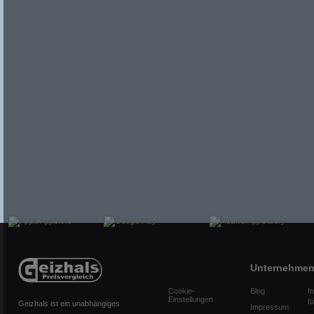
Unternehme
Cookie-
Blog
I
Einstellungen
f
Geizhals ist ein unabhängiges
Impressum