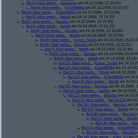
Re(3): Aber wehe...
(
redseven
am 24.10.2006, 17:24:55)
Re(4): Aber wehe...
(
User86994
am 25.10.2006, 00:23:47)
Re(2): Aber wehe...
(
User86994
am 24.10.2006, 15:12:24)
Re(3): Aber wehe...
(
teleth
am 24.10.2006, 15:14:35)
Re(2): Aber wehe...
(
ducduc
am 24.10.2006, 15:15:35)
Re(3): Aber wehe...
(
teleth
am 24.10.2006, 15:16:15)
Re(4): Aber wehe...
(
ducduc
am 24.10.2006, 15:19:30)
Re(5): Aber wehe...
(
teleth
am 24.10.2006, 15:20:08)
Re(6): Aber wehe...
(
Linux_Sucks
am 24.10.2006, 15:21:4
Re(6): Aber wehe...
(
ducduc
am 24.10.2006, 15:22:01)
Re(7): Aber wehe...
(
teleth
am 24.10.2006, 15:22:46)
Re(8): Aber wehe...
(
ducduc
am 24.10.2006, 15:24:0
Re(9): Aber wehe...
(
teleth
am 24.10.2006, 15:28:
Re(10): Aber wehe...
(
Linux_Sucks
am 24.10.20
Re(10): Aber wehe...
(
User86994
am 24.10.200
Re(11): Aber wehe...
(
teleth
am 24.10.2006, 
Re(12): Aber wehe...
(
User86994
am 24.1
Re(13): Aber wehe...
(
teleth
am 24.10.2
Re(10): Aber wehe...
(
ducduc
am 24.10.2006, 1
Re(11): Aber wehe...
(
adhoc
am 24.10.2006,
Re(12): Aber wehe...
(
ducduc
am 24.10.20
Re(13): Aber wehe...
(
w114/115
am 24.
Re(14): Aber wehe...
(
ducduc
am 24.
Re(15): Aber wehe...
(
teleth
am 24
Re(16): Aber wehe...
(
ducduc
a
Re(17): Aber wehe...
(
teleth
Re(18): Aber wehe...
(
du
Re(15): Aber wehe...
(
User86994
Re(16): Aber wehe...
(
ducduc
a
Re(14): Aber wehe...
(
Geri_65
am 25