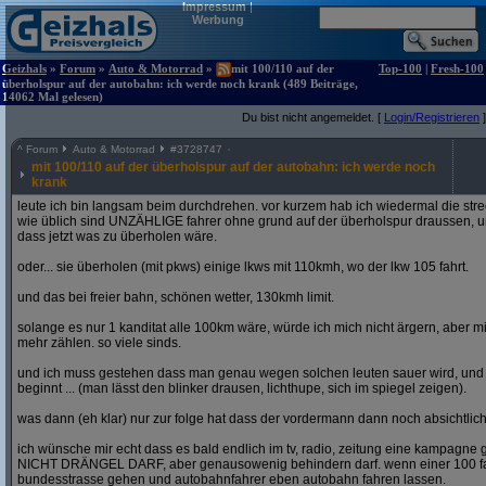
Impressum
|
Werbung
Geizhals
»
Forum
»
Auto & Motorrad
»
mit 100/110 auf der
Top-100
|
Fresh-100
überholspur auf der autobahn: ich werde noch krank (489 Beiträge,
14062 Mal gelesen)
Du bist nicht angemeldet. [
Login/Registrieren
]
^
Forum
Auto & Motorrad
#
3728747
mit 100/110 auf der überholspur auf der autobahn: ich werde noch
krank
leute ich bin langsam beim durchdrehen. vor kurzem hab ich wiedermal die str
wie üblich sind UNZÄHLIGE fahrer ohne grund auf der überholspur draussen, un
dass jetzt was zu überholen wäre.
oder... sie überholen (mit pkws) einige lkws mit 110kmh, wo der lkw 105 fahrt.
und das bei freier bahn, schönen wetter, 130kmh limit.
solange es nur 1 kanditat alle 100km wäre, würde ich mich nicht ärgern, aber mit
mehr zählen. so viele sinds.
und ich muss gestehen dass man genau wegen solchen leuten sauer wird, un
beginnt ... (man lässt den blinker drausen, lichthupe, sich im spiegel zeigen).
was dann (eh klar) nur zur folge hat dass der vordermann dann noch absichtlich
ich wünsche mir echt dass es bald endlich im tv, radio, zeitung eine kampagne gi
NICHT DRÄNGEL DARF, aber genausowenig behindern darf. wenn einer 100 fahren
bundesstrasse gehen und autobahnfahrer eben autobahn fahren lassen.