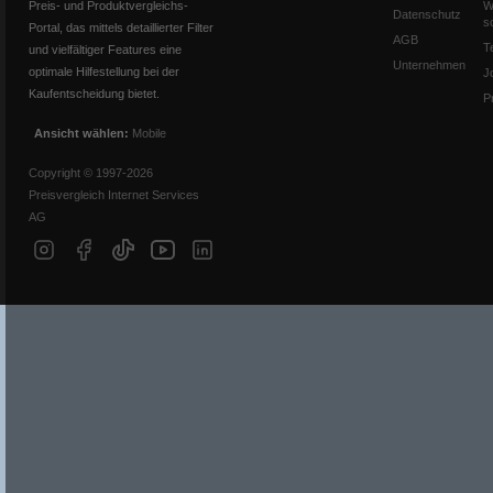
Preis- und Produktvergleichs-
W
Datenschutz
s
Portal, das mittels detaillierter Filter
AGB
T
und vielfältiger Features eine
Unternehmen
optimale Hilfestellung bei der
J
Kaufentscheidung bietet.
P
Ansicht wählen:
Mobile
Copyright © 1997-2026
Preisvergleich Internet Services
AG