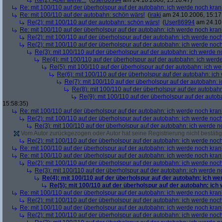
Re(2): Aber wehe...
(
User86994
am 24.10.2006, 15:18:47)
Re: mit 100/110 auf der überholspur auf der autobahn: ich werde noch kran
Re: mit 100/110 auf der autobahn: schön wärs!
(
iraki
am 24.10.2006, 15:17
Re(2): mit 100/110 auf der autobahn: schön wärs!
(
User86994
am 24.10.
Re: mit 100/110 auf der überholspur auf der autobahn: ich werde noch kran
Re(2): mit 100/110 auf der überholspur auf der autobahn: ich werde noc
Re(2): mit 100/110 auf der überholspur auf der autobahn: ich werde noc
Re(3): mit 100/110 auf der überholspur auf der autobahn: ich werde n
Re(4): mit 100/110 auf der überholspur auf der autobahn: ich werd
Re(5): mit 100/110 auf der überholspur auf der autobahn: ich w
Re(6): mit 100/110 auf der überholspur auf der autobahn: ic
Re(7): mit 100/110 auf der überholspur auf der autobahn: 
Re(8): mit 100/110 auf der überholspur auf der autobah
Re(9): mit 100/110 auf der überholspur auf der auto
15:58:35)
Re: mit 100/110 auf der überholspur auf der autobahn: ich werde noch kran
Re(2): mit 100/110 auf der überholspur auf der autobahn: ich werde noc
Re(3): mit 100/110 auf der überholspur auf der autobahn: ich werde n
Vom Autor zurückgezogen oder Autor hat seine Registrierung nicht bestätig
Re(2): mit 100/110 auf der überholspur auf der autobahn: ich werde noc
Re: mit 100/110 auf der überholspur auf der autobahn: ich werde noch kran
Re: mit 100/110 auf der überholspur auf der autobahn: ich werde noch kran
Re(2): mit 100/110 auf der überholspur auf der autobahn: ich werde noc
Re(3): mit 100/110 auf der überholspur auf der autobahn: ich werde n
Re(4): mit 100/110 auf der überholspur auf der autobahn: ich w
Re(5): mit 100/110 auf der überholspur auf der autobahn: ich
Re: mit 100/110 auf der überholspur auf der autobahn: ich werde noch kran
Re(2): mit 100/110 auf der überholspur auf der autobahn: ich werde noc
Re: mit 100/110 auf der überholspur auf der autobahn: ich werde noch kran
Re(2): mit 100/110 auf der überholspur auf der autobahn: ich werde noc