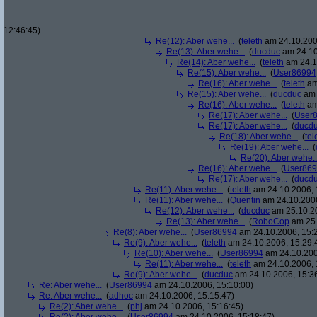
12:46:45)
Re(12): Aber wehe...
(
teleth
am 24.10.200
Re(13): Aber wehe...
(
ducduc
am 24.10
Re(14): Aber wehe...
(
teleth
am 24.1
Re(15): Aber wehe...
(
User86994
Re(16): Aber wehe...
(
teleth
am
Re(15): Aber wehe...
(
ducduc
am 
Re(16): Aber wehe...
(
teleth
am
Re(17): Aber wehe...
(
User
Re(17): Aber wehe...
(
ducd
Re(18): Aber wehe...
(
tel
Re(19): Aber wehe...
(
Re(20): Aber wehe..
Re(16): Aber wehe...
(
User86
Re(17): Aber wehe...
(
ducd
Re(11): Aber wehe...
(
teleth
am 24.10.2006, 
Re(11): Aber wehe...
(
Quentin
am 24.10.2006
Re(12): Aber wehe...
(
ducduc
am 25.10.20
Re(13): Aber wehe...
(
RoboCop
am 25.
Re(8): Aber wehe...
(
User86994
am 24.10.2006, 15:
Re(9): Aber wehe...
(
teleth
am 24.10.2006, 15:29:
Re(10): Aber wehe...
(
User86994
am 24.10.200
Re(11): Aber wehe...
(
teleth
am 24.10.2006, 
Re(9): Aber wehe...
(
ducduc
am 24.10.2006, 15:3
Re: Aber wehe...
(
User86994
am 24.10.2006, 15:10:00)
Re: Aber wehe...
(
adhoc
am 24.10.2006, 15:15:47)
Re(2): Aber wehe...
(
phj
am 24.10.2006, 15:16:45)