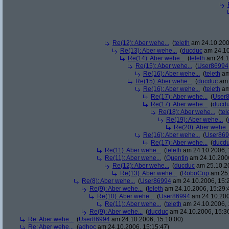
Re(12): Aber wehe...
(
teleth
am 24.10.200
Re(13): Aber wehe...
(
ducduc
am 24.10
Re(14): Aber wehe...
(
teleth
am 24.1
Re(15): Aber wehe...
(
User86994
Re(16): Aber wehe...
(
teleth
am
Re(15): Aber wehe...
(
ducduc
am 
Re(16): Aber wehe...
(
teleth
am
Re(17): Aber wehe...
(
User
Re(17): Aber wehe...
(
ducd
Re(18): Aber wehe...
(
tel
Re(19): Aber wehe...
(
Re(20): Aber wehe..
Re(16): Aber wehe...
(
User86
Re(17): Aber wehe...
(
ducd
Re(11): Aber wehe...
(
teleth
am 24.10.2006, 
Re(11): Aber wehe...
(
Quentin
am 24.10.2006
Re(12): Aber wehe...
(
ducduc
am 25.10.20
Re(13): Aber wehe...
(
RoboCop
am 25.
Re(8): Aber wehe...
(
User86994
am 24.10.2006, 15:
Re(9): Aber wehe...
(
teleth
am 24.10.2006, 15:29:
Re(10): Aber wehe...
(
User86994
am 24.10.200
Re(11): Aber wehe...
(
teleth
am 24.10.2006, 
Re(9): Aber wehe...
(
ducduc
am 24.10.2006, 15:3
Re: Aber wehe...
(
User86994
am 24.10.2006, 15:10:00)
Re: Aber wehe...
(
adhoc
am 24.10.2006, 15:15:47)