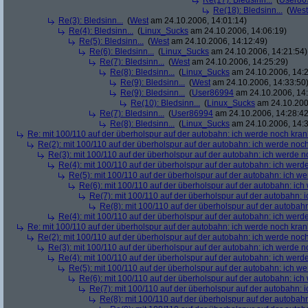
Re(17): Bledsinn...
(
User86
Re(18): Bledsinn...
(
West
Re(3): Bledsinn...
(
West
am 24.10.2006, 14:01:14)
Re(4): Bledsinn...
(
Linux_Sucks
am 24.10.2006, 14:06:19)
Re(5): Bledsinn...
(
West
am 24.10.2006, 14:12:49)
Re(6): Bledsinn...
(
Linux_Sucks
am 24.10.2006, 14:21:54)
Re(7): Bledsinn...
(
West
am 24.10.2006, 14:25:29)
Re(8): Bledsinn...
(
Linux_Sucks
am 24.10.2006, 14:2
Re(9): Bledsinn...
(
West
am 24.10.2006, 14:33:50
Re(9): Bledsinn...
(
User86994
am 24.10.2006, 14:
Re(10): Bledsinn...
(
Linux_Sucks
am 24.10.200
Re(7): Bledsinn...
(
User86994
am 24.10.2006, 14:28:42
Re(8): Bledsinn...
(
Linux_Sucks
am 24.10.2006, 14:3
Re: mit 100/110 auf der überholspur auf der autobahn: ich werde noch kran
Re(2): mit 100/110 auf der überholspur auf der autobahn: ich werde noc
Re(3): mit 100/110 auf der überholspur auf der autobahn: ich werde n
Re(4): mit 100/110 auf der überholspur auf der autobahn: ich werd
Re(5): mit 100/110 auf der überholspur auf der autobahn: ich w
Re(6): mit 100/110 auf der überholspur auf der autobahn: ic
Re(7): mit 100/110 auf der überholspur auf der autobahn: 
Re(8): mit 100/110 auf der überholspur auf der autobah
Re(4): mit 100/110 auf der überholspur auf der autobahn: ich werd
Re: mit 100/110 auf der überholspur auf der autobahn: ich werde noch kran
Re(2): mit 100/110 auf der überholspur auf der autobahn: ich werde noc
Re(3): mit 100/110 auf der überholspur auf der autobahn: ich werde n
Re(4): mit 100/110 auf der überholspur auf der autobahn: ich werd
Re(5): mit 100/110 auf der überholspur auf der autobahn: ich w
Re(6): mit 100/110 auf der überholspur auf der autobahn: ic
Re(7): mit 100/110 auf der überholspur auf der autobahn: 
Re(8): mit 100/110 auf der überholspur auf der autobah