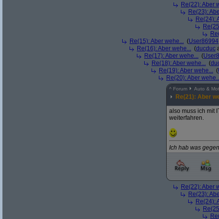
Re(22): Aber w
Re(23): Abe
Re(24): 
Re(25
Re(
Re(15): Aber wehe...
(
User86994
Re(16): Aber wehe...
(
ducduc
a
Re(17): Aber wehe...
(
User
Re(18): Aber wehe...
(
du
Re(19): Aber wehe...
(
Re(20): Aber wehe..
^
Forum
Auto & Mot
Re(21): Aber we
also muss ich mit 
weiterfahren.
Ich hab was gege
Re(22): Aber w
Re(23): Abe
Re(24): 
Re(25
Re(