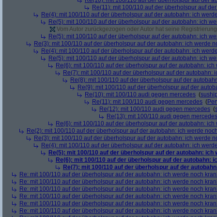
Re(10): mit 100/110 auf der überholspur auf der 
Re(11): mit 100/110 auf der überholspur auf de
Re(4): mit 100/110 auf der überholspur auf der autobahn: ich werd
Re(5): mit 100/110 auf der überholspur auf der autobahn: ich w
Vom Autor zurückgezogen oder Autor hat seine Registrierung 
Re(5): mit 100/110 auf der überholspur auf der autobahn: ich w
Re(3): mit 100/110 auf der überholspur auf der autobahn: ich werde n
Re(4): mit 100/110 auf der überholspur auf der autobahn: ich werd
Re(5): mit 100/110 auf der überholspur auf der autobahn: ich w
Re(6): mit 100/110 auf der überholspur auf der autobahn: ic
Re(7): mit 100/110 auf der überholspur auf der autobahn: 
Re(8): mit 100/110 auf der überholspur auf der autobah
Re(9): mit 100/110 auf der überholspur auf der auto
Re(10): mit 100/110 audi gegen mercedes
(
sushi
Re(11): mit 100/110 audi gegen mercedes
(
Per
Re(12): mit 100/110 audi gegen mercedes
(
Re(13): mit 100/110 audi gegen mercede
Re(6): mit 100/110 auf der überholspur auf der autobahn: ic
Re(2): mit 100/110 auf der überholspur auf der autobahn: ich werde noc
Re(3): mit 100/110 auf der überholspur auf der autobahn: ich werde n
Re(4): mit 100/110 auf der überholspur auf der autobahn: ich werd
Re(5): mit 100/110 auf der überholspur auf der autobahn: ich
Re(6): mit 100/110 auf der überholspur auf der autobahn: 
Re(7): mit 100/110 auf der überholspur auf der autobah
Re: mit 100/110 auf der überholspur auf der autobahn: ich werde noch kran
Re: mit 100/110 auf der überholspur auf der autobahn: ich werde noch kran
Re: mit 100/110 auf der überholspur auf der autobahn: ich werde noch kran
Re: mit 100/110 auf der überholspur auf der autobahn: ich werde noch kran
Re: mit 100/110 auf der überholspur auf der autobahn: ich werde noch kran
Re: mit 100/110 auf der überholspur auf der autobahn: ich werde noch kran