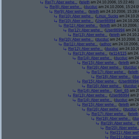
Re(7): Aber wehe...
(
teleth
am 24.10.2006, 15:22:46)
Re(8): Aber wehe...
(
ducduc
am 24.10.2006, 15:24:0
Re(9): Aber wehe...
(
teleth
am 24.10.2006, 15:28:
Re(10): Aber wehe...
(
Linux_Sucks
am 24.10.20
Re(10): Aber wehe...
(
User86994
am 24.10.200
Re(11): Aber wehe...
(
teleth
am 24.10.2006, 
Re(12): Aber wehe...
(
User86994
am 24.1
Re(13): Aber wehe...
(
teleth
am 24.10.2
Re(10): Aber wehe...
(
ducduc
am 24.10.2006, 1
Re(11): Aber wehe...
(
adhoc
am 24.10.2006,
Re(12): Aber wehe...
(
ducduc
am 24.10.20
Re(13): Aber wehe...
(
w114/115
am 24.
Re(14): Aber wehe...
(
ducduc
am 24.
Re(15): Aber wehe...
(
teleth
am 24
Re(16): Aber wehe...
(
ducduc
a
Re(17): Aber wehe...
(
teleth
Re(18): Aber wehe...
(
du
Re(15): Aber wehe...
(
User86994
Re(16): Aber wehe...
(
ducduc
a
Re(14): Aber wehe...
(
Geri_65
am 25
Re(13): Aber wehe...
(
User86994
am 24
Re(14): Aber wehe...
(
ducduc
am 24.
Re(15): Aber wehe...
(
teleth
am 24
Re(16): Aber wehe...
(
ducduc
a
Re(17): Aber wehe...
(
teleth
Re(18): Aber wehe...
(
du
Re(19): Aber wehe...
(
Re(20): Aber wehe..
Re(21): Aber weh
Re(21): Aber weh