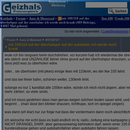
Impressum
|
Werbung
Geizhals
»
Forum
»
Auto & Motorrad
»
mit 100/110 auf der
Top-100
|
Fresh-100
überholspur auf der autobahn: ich werde noch krank (489 Beiträge,
14087 Mal gelesen)
Du bist nicht angemeldet. [
Login/Registrieren
]
^
Forum
Auto & Motorrad
#
3728747
mit 100/110 auf der überholspur auf der autobahn: ich werde noch
krank
leute ich bin langsam beim durchdrehen. vor kurzem hab ich wiedermal die str
wie üblich sind UNZÄHLIGE fahrer ohne grund auf der überholspur draussen, un
dass jetzt was zu überholen wäre.
oder... sie überholen (mit pkws) einige lkws mit 110kmh, wo der lkw 105 fahrt.
und das bei freier bahn, schönen wetter, 130kmh limit.
solange es nur 1 kanditat alle 100km wäre, würde ich mich nicht ärgern, aber mit
mehr zählen. so viele sinds.
und ich muss gestehen dass man genau wegen solchen leuten sauer wird, un
beginnt ... (man lässt den blinker drausen, lichthupe, sich im spiegel zeigen).
was dann (eh klar) nur zur folge hat dass der vordermann dann noch absichtlich
ich wünsche mir echt dass es bald endlich im tv, radio, zeitung eine kampagne gi
NICHT DRÄNGEL DARF, aber genausowenig behindern darf. wenn einer 100 fahren
bundesstrasse gehen und autobahnfahrer eben autobahn fahren lassen.