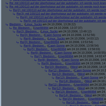
Re: mit 100/110 auf der überholspur auf der autobahn: ich werde noch kran
Re: mit 100/110 auf der überholspur auf der autobahn: ich werde noch kran
Re(2): mit 100/110 auf der überholspur auf der autobahn: ich werde noc
Re(3): mit 100/110 auf der überholspur auf der autobahn: ich werde n
Re(4): mit 100/110 auf der überholspur auf der autobahn: ich werd
Re(5): mit 100/110 auf der überholspur auf der autobahn: ich w
Bledsinn...
(
Linux_Sucks
am 24.10.2006, 13:26:22)
Re: Bledsinn...
(
User86994
am 24.10.2006, 13:37:37)
Re(2): Bledsinn...
(
Linux_Sucks
am 24.10.2006, 13:49:12)
Re(3): Bledsinn...
(
Capri-Sonne
am 24.10.2006, 13:52:56)
Re(4): Bledsinn...
(
Linux_Sucks
am 24.10.2006, 14:03:12)
Re(3): Bledsinn...
(
User86994
am 24.10.2006, 13:53:54)
Re(4): Bledsinn...
(
Capri-Sonne
am 24.10.2006, 13:56:54)
Re(5): Bledsinn...
(
User86994
am 24.10.2006, 13:58:03)
Re(6): Bledsinn...
(
Capri-Sonne
am 24.10.2006, 14:00:55)
Re(7): Bledsinn...
(
User86994
am 24.10.2006, 14:02:47
Re(8): Bledsinn...
(
Capri-Sonne
am 24.10.2006, 14:0
Re(9): Bledsinn...
(
User86994
am 24.10.2006, 14:
Re(10): Bledsinn...
(
West
am 24.10.2006, 14:15
Re(11): Bledsinn...
(
Capri-Sonne
am 24.10.2
Re(12): Bledsinn...
(
West
am 24.10.2006, 
Re(13): Bledsinn...
(
Capri-Sonne
am 24
Re(14): Bledsinn...
(
West
am 24.10.2
Re(11): Bledsinn...
(
User86994
am 24.10.200
Re(12): Bledsinn...
(
West
am 24.10.2006, 
Re(13): Bledsinn...
(
User86994
am 24.
Re(14): Bledsinn...
(
West
am 24.10.2
Re(15): Bledsinn...
(
User86994
a
Re(16): Bledsinn...
(
West
am 24