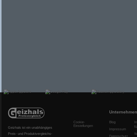
Unternehme
Cookie-
Blog
I
Einstellungen
f
Geizhals ist ein unabhängiges
Impressum
Preis- und Produktvergleichs-
W
Datenschutz