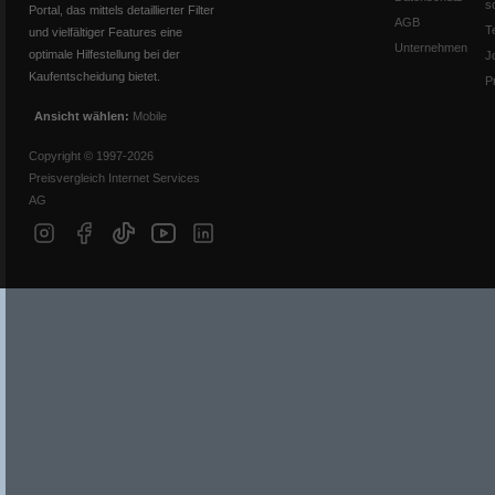
s
Portal, das mittels detaillierter Filter
AGB
T
und vielfältiger Features eine
Unternehmen
optimale Hilfestellung bei der
J
Kaufentscheidung bietet.
P
Ansicht wählen:
Mobile
Copyright © 1997-2026
Preisvergleich Internet Services
AG