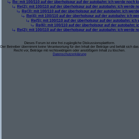
Re: mit 100/110 auf der überholspur auf der autobahn: ich werde noch k
Re(2): mit 100/110 auf der überholspur auf der autobahn: ich werde 
Re(3): mit 100/110 auf der überholspur auf der autobahn: ich werd
Re(4): mit 100/110 auf der überholspur auf der autobahn: ich w
Re(5): mit 100/110 auf der überholspur auf der autobahn: ich
Re(6): mit 100/110 auf der überholspur auf der autobahn: 
Re(2): mit 100/110 auf der überholspur auf der autobahn: ich werde 
Dieses Forum ist eine frei zugängliche Diskussionsplattform.
Der Betreiber übernimmt keine Verantwortung für den Inhalt der Beiträge und behält sich das
Recht vor, Beiträge mit rechtswidrigem oder anstößigem Inhalt zu löschen.
Datenschutzerklärung