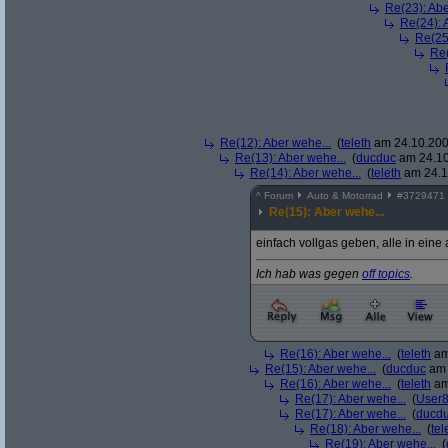
Re(23): Abe
Re(24): 
Re(25
Re(
Re(12): Aber wehe...
(
teleth
am 24.10.200
Re(13): Aber wehe...
(
ducduc
am 24.10
Re(14): Aber wehe...
(
teleth
am 24.1
^
Forum
Auto & Motorrad
#
3729471
Re(15): Aber wehe...
einfach vollgas geben, alle in ein
Ich hab was gegen
off topics
.
Re(16): Aber wehe...
(
teleth
am
Re(15): Aber wehe...
(
ducduc
am 
Re(16): Aber wehe...
(
teleth
am
Re(17): Aber wehe...
(
User
Re(17): Aber wehe...
(
ducd
Re(18): Aber wehe...
(
tel
Re(19): Aber wehe...
(