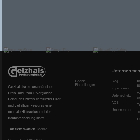
Unternehme
Cookie-
Blog
I
Einstellungen
f
Geizhals ist ein unabhängiges
Impressum
Preis- und Produktvergleichs-
W
Datenschutz
s
Portal, das mittels detaillierter Filter
AGB
T
und vielfältiger Features eine
Unternehmen
optimale Hilfestellung bei der
J
Kaufentscheidung bietet.
P
Ansicht wählen:
Mobile