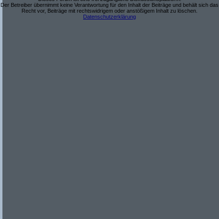
Der Betreiber übernimmt keine Verantwortung für den Inhalt der Beiträge und behält sich das
Recht vor, Beiträge mit rechtswidrigem oder anstößigem Inhalt zu löschen.
Datenschutzerklärung