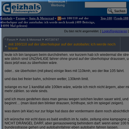
Impressum
|
Werbung
Geizhals
»
Forum
»
Auto & Motorrad
»
mit 100/110 auf der
Top-100
|
Fresh-100
überholspur auf der autobahn: ich werde noch krank (489 Beiträge,
14090 Mal gelesen)
Du bist nicht angemeldet. [
Login/Registrieren
]
^
Forum
Auto & Motorrad
#
3728747
mit 100/110 auf der überholspur auf der autobahn: ich werde noch
krank
leute ich bin langsam beim durchdrehen. vor kurzem hab ich wiedermal die str
wie üblich sind UNZÄHLIGE fahrer ohne grund auf der überholspur draussen, un
dass jetzt was zu überholen wäre.
oder... sie überholen (mit pkws) einige lkws mit 110kmh, wo der lkw 105 fahrt.
und das bei freier bahn, schönen wetter, 130kmh limit.
solange es nur 1 kanditat alle 100km wäre, würde ich mich nicht ärgern, aber mit
mehr zählen. so viele sinds.
und ich muss gestehen dass man genau wegen solchen leuten sauer wird, un
beginnt ... (man lässt den blinker drausen, lichthupe, sich im spiegel zeigen).
was dann (eh klar) nur zur folge hat dass der vordermann dann noch absichtlich
ich wünsche mir echt dass es bald endlich im tv, radio, zeitung eine kampagne gi
NICHT DRÄNGEL DARF, aber genausowenig behindern darf. wenn einer 100 fahren
bundesstrasse gehen und autobahnfahrer eben autobahn fahren lassen.