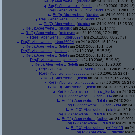
Re(7): Aber wehe...
(
ducduc
am 24.10.2006, 15:23:13)
Re(8): Aber wehe...
(
teleth
am 24.10.2006, 15:30:18)
Re(8): Aber wehe...
(
Linux_Sucks
am 24.10.2006, 15
Re(9): Aber wehe...
(
ducduc
am 24.10.2006, 16:0
Re(6): Aber wehe...
(
Linux_Sucks
am 24.10.2006, 15:24:0
Re(7): Aber wehe...
(
ducduc
am 24.10.2006, 15:25:30)
Re(3): Aber wehe...
(
ducduc
am 24.10.2006, 15:14:44)
Re(3): Aber wehe...
(
redseven
am 24.10.2006, 17:24:55)
Re(4): Aber wehe...
(
User86994
am 25.10.2006, 00:23:47)
Re(2): Aber wehe...
(
User86994
am 24.10.2006, 15:12:24)
Re(3): Aber wehe...
(
teleth
am 24.10.2006, 15:14:35)
Re(2): Aber wehe...
(
ducduc
am 24.10.2006, 15:15:35)
Re(3): Aber wehe...
(
teleth
am 24.10.2006, 15:16:15)
Re(4): Aber wehe...
(
ducduc
am 24.10.2006, 15:19:30)
Re(5): Aber wehe...
(
teleth
am 24.10.2006, 15:20:08)
Re(6): Aber wehe...
(
Linux_Sucks
am 24.10.2006, 15:21:4
Re(6): Aber wehe...
(
ducduc
am 24.10.2006, 15:22:01)
Re(7): Aber wehe...
(
teleth
am 24.10.2006, 15:22:46)
Re(8): Aber wehe...
(
ducduc
am 24.10.2006, 15:24:0
Re(9): Aber wehe...
(
teleth
am 24.10.2006, 15:28:
Re(10): Aber wehe...
(
Linux_Sucks
am 24.10.20
Re(10): Aber wehe...
(
User86994
am 24.10.200
Re(11): Aber wehe...
(
teleth
am 24.10.2006, 
Re(12): Aber wehe...
(
User86994
am 24.1
Re(13): Aber wehe...
(
teleth
am 24.10.2
Re(10): Aber wehe...
(
ducduc
am 24.10.2006, 1
Re(11): Aber wehe...
(
adhoc
am 24.10.2006,
Re(12): Aber wehe...
(
ducduc
am 24.10.20
Re(13): Aber wehe...
(
w114/115
am 24.
Re(14): Aber wehe...
(
ducduc
am 24.