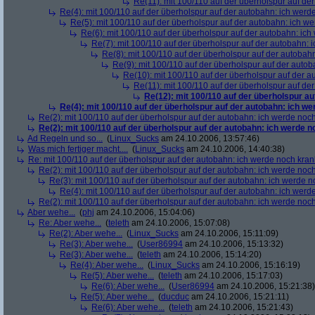
Re(11): mit 100/110 auf der überholspur auf de
Re(4): mit 100/110 auf der überholspur auf der autobahn: ich werd
Re(5): mit 100/110 auf der überholspur auf der autobahn: ich w
Re(6): mit 100/110 auf der überholspur auf der autobahn: ic
Re(7): mit 100/110 auf der überholspur auf der autobahn: 
Re(8): mit 100/110 auf der überholspur auf der autobah
Re(9): mit 100/110 auf der überholspur auf der auto
Re(10): mit 100/110 auf der überholspur auf der 
Re(11): mit 100/110 auf der überholspur auf de
Re(12): mit 100/110 auf der überholspur a
Re(4): mit 100/110 auf der überholspur auf der autobahn: ich w
Re(2): mit 100/110 auf der überholspur auf der autobahn: ich werde noc
Re(2): mit 100/110 auf der überholspur auf der autobahn: ich werde 
Ad Regeln und so...
(
Linux_Sucks
am 24.10.2006, 13:57:46)
Was mich fertiger macht....
(
Linux_Sucks
am 24.10.2006, 14:40:38)
Re: mit 100/110 auf der überholspur auf der autobahn: ich werde noch kran
Re(2): mit 100/110 auf der überholspur auf der autobahn: ich werde noc
Re(3): mit 100/110 auf der überholspur auf der autobahn: ich werde n
Re(4): mit 100/110 auf der überholspur auf der autobahn: ich werd
Re(2): mit 100/110 auf der überholspur auf der autobahn: ich werde noc
Aber wehe...
(
phj
am 24.10.2006, 15:04:06)
Re: Aber wehe...
(
teleth
am 24.10.2006, 15:07:08)
Re(2): Aber wehe...
(
Linux_Sucks
am 24.10.2006, 15:11:09)
Re(3): Aber wehe...
(
User86994
am 24.10.2006, 15:13:32)
Re(3): Aber wehe...
(
teleth
am 24.10.2006, 15:14:20)
Re(4): Aber wehe...
(
Linux_Sucks
am 24.10.2006, 15:16:19)
Re(5): Aber wehe...
(
teleth
am 24.10.2006, 15:17:03)
Re(6): Aber wehe...
(
User86994
am 24.10.2006, 15:21:38)
Re(5): Aber wehe...
(
ducduc
am 24.10.2006, 15:21:11)
Re(6): Aber wehe...
(
teleth
am 24.10.2006, 15:21:43)