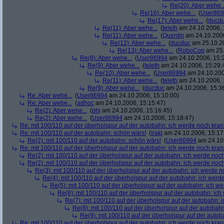
Re(20): Aber wehe..
Re(16): Aber wehe...
(
User86
Re(17): Aber wehe...
(
ducd
Re(11): Aber wehe...
(
teleth
am 24.10.2006, 
Re(11): Aber wehe...
(
Quentin
am 24.10.2006
Re(12): Aber wehe...
(
ducduc
am 25.10.20
Re(13): Aber wehe...
(
RoboCop
am 25.
Re(8): Aber wehe...
(
User86994
am 24.10.2006, 15:
Re(9): Aber wehe...
(
teleth
am 24.10.2006, 15:29:
Re(10): Aber wehe...
(
User86994
am 24.10.200
Re(11): Aber wehe...
(
teleth
am 24.10.2006, 
Re(9): Aber wehe...
(
ducduc
am 24.10.2006, 15:3
Re: Aber wehe...
(
User86994
am 24.10.2006, 15:10:00)
Re: Aber wehe...
(
adhoc
am 24.10.2006, 15:15:47)
Re(2): Aber wehe...
(
phj
am 24.10.2006, 15:16:45)
Re(2): Aber wehe...
(
User86994
am 24.10.2006, 15:18:47)
Re: mit 100/110 auf der überholspur auf der autobahn: ich werde noch kran
Re: mit 100/110 auf der autobahn: schön wärs!
(
iraki
am 24.10.2006, 15:17
Re(2): mit 100/110 auf der autobahn: schön wärs!
(
User86994
am 24.10.
Re: mit 100/110 auf der überholspur auf der autobahn: ich werde noch kran
Re(2): mit 100/110 auf der überholspur auf der autobahn: ich werde noc
Re(2): mit 100/110 auf der überholspur auf der autobahn: ich werde noc
Re(3): mit 100/110 auf der überholspur auf der autobahn: ich werde n
Re(4): mit 100/110 auf der überholspur auf der autobahn: ich werd
Re(5): mit 100/110 auf der überholspur auf der autobahn: ich w
Re(6): mit 100/110 auf der überholspur auf der autobahn: ic
Re(7): mit 100/110 auf der überholspur auf der autobahn: 
Re(8): mit 100/110 auf der überholspur auf der autobah
Re(9): mit 100/110 auf der überholspur auf der auto
Re: mit 100/110 auf der überholspur auf der autobahn: ich werde noch kran