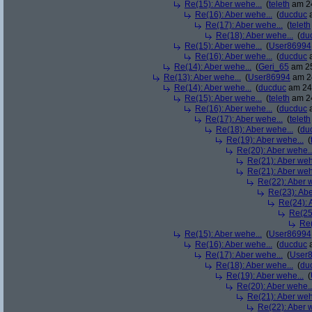
Re(15): Aber wehe...
(
teleth
am 24
Re(16): Aber wehe...
(
ducduc
a
Re(17): Aber wehe...
(
teleth
Re(18): Aber wehe...
(
du
Re(15): Aber wehe...
(
User86994
Re(16): Aber wehe...
(
ducduc
a
Re(14): Aber wehe...
(
Geri_65
am 25
Re(13): Aber wehe...
(
User86994
am 24
Re(14): Aber wehe...
(
ducduc
am 24.
Re(15): Aber wehe...
(
teleth
am 24
Re(16): Aber wehe...
(
ducduc
a
Re(17): Aber wehe...
(
teleth
Re(18): Aber wehe...
(
du
Re(19): Aber wehe...
(
Re(20): Aber wehe..
Re(21): Aber weh
Re(21): Aber weh
Re(22): Aber w
Re(23): Abe
Re(24): 
Re(25
Re(
Re(15): Aber wehe...
(
User86994
Re(16): Aber wehe...
(
ducduc
a
Re(17): Aber wehe...
(
User
Re(18): Aber wehe...
(
du
Re(19): Aber wehe...
(
Re(20): Aber wehe..
Re(21): Aber weh
Re(22): Aber w