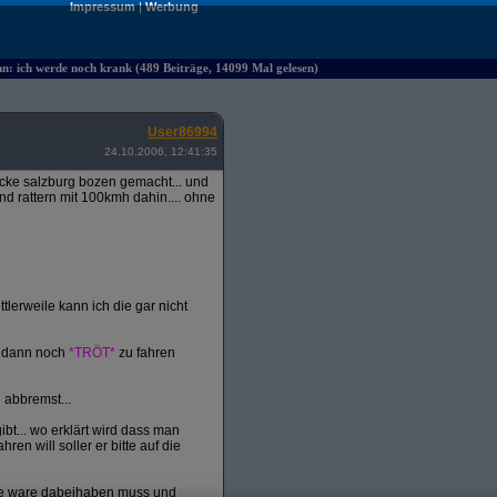
Impressum
|
Werbung
hn: ich werde noch krank (489 Beiträge, 14099 Mal gelesen)
User86994
24.10.2006, 12:41:35
ecke salzburg bozen gemacht... und
d rattern mit 100kmh dahin.... ohne
tlerweile kann ich die gar nicht
d dann noch
*TRÖT*
zu fahren
 abbremst...
bt... wo erklärt wird dass man
 will soller er bitte auf die
ine ware dabeihaben muss und