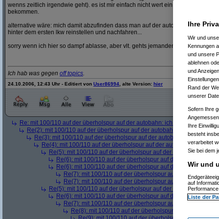
wenns zeitlich irgendwie geht). es ist mir einfach nicht wert ein magengeschwü
bekommen.
Ihre Priv
alternative wäre: mich damit abzufinden dass man auf der autobahn nur mehr 1
hinter dem ersten lkw reinstellen und nachfahren...
Wir und uns
sorry wenn ich hier so dampf ablasse, aber vlt. gehts jemanden gleich und wir o
Kennungen au
und unsere P
ablehnen oder
und Anzeigen
Ich hab was gegen
off topics
.
Einstellungen
24.10.2006, 12:43 Uhr - Editiert von
User86994
, alte Version:
hier
Rand der Webs
unserer Date
Sofern Ihre g
Angemessenhe
Re: mit 100/110 auf der überholspur auf der autobahn: ich werde noch kran
Ihre Einwilli
Re(2): mit 100/110 auf der überholspur auf der autobahn: ich werde noc
besteht insb
Re(3): mit 100/110 auf der überholspur auf der autobahn: ich werde n
verarbeitet 
Re(4): mit 100/110 auf der überholspur auf der autobahn: ich werd
Sie bei dem j
Re(5): mit 100/110 auf der überholspur auf der autobahn: ich w
Re(6): mit 100/110 auf der überholspur auf der autobahn: ic
Wir und u
Re(6): mit 100/110 auf der überholspur auf der autobahn: ic
Re(7): mit 100/110 auf der überholspur auf der autobahn: 
Endgeräteeig
Re(7): mit 100/110 auf der überholspur auf der autobahn: 
auf Informat
Re(5): mit 100/110 auf der überholspur auf der autobahn: ich w
Performance 
Re(6): mit 100/110 auf der überholspur auf der autobahn: ic
Liste der Pa
Re(7): mit 100/110 auf der überholspur auf der autobahn: 
Re(8): mit 100/110 auf der überholspur auf der autobah
Re(9): mit 100/110 auf der überholspur auf der auto