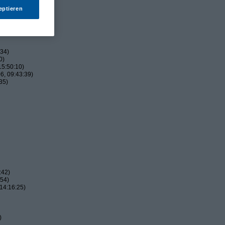
eptieren
:34)
0)
15:50:10)
6, 09:43:39)
35)
:42)
:54)
14:16:25)
)