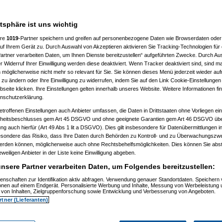
hr wegen einigen vollid***en zu
atsphäre ist uns wichtig
00 fahren kann, also mich enifach
ere
1019
-Partner speichern und greifen auf personenbezogene Daten wie Browserdaten oder 
rganisieren eine selbsthilfegruppe
f Ihrem Gerät zu. Durch Auswahl von Akzeptieren aktivieren Sie Tracking-Technologien für d
artner verarbeiten Daten, um Ihnen Dienste bereitzustellen“ aufgeführten Zwecke. Durch Aus
 Widerruf Ihrer Einwilligung werden diese deaktiviert. Wenn Tracker deaktiviert sind, sind m
 möglicherweise nicht mehr so relevant für Sie. Sie können dieses Menü jederzeit wieder auf
 zu ändern oder Ihre Einwilligung zu widerrufen, indem Sie auf den Link Cookie-Einstellunge
eite klicken. Ihre Einstellungen gelten innerhalb unseres Website. Weitere Informationen fin
nschutzerklärung.
etroffenen Einstellungen auch Anbieter umfassen, die Daten in Drittstaaten ohne Vorliegen ei
itsbeschlusses gem Art 45 DSGVO und ohne geeignete Garantien gem Art 46 DSGVO übermi
k
(
yangel
am 24.10.2006, 12:50:53)
gung auch hierfür (Art 49 Abs 1 lit a DSGVO). Dies gilt insbesondere für Datenübermittlungen i
h krank
(
User86994
am 24.10.2006, 12:55:55)
esondere das Risiko, dass Ihre Daten durch Behörden zu Kontroll- und zu Überwachungsz
och krank
(
yangel
am 24.10.2006, 13:03:52)
werden können, möglicherweise auch ohne Rechtsbehelfsmöglichkeiten. Dies können Sie abst
e noch krank
(
User86994
am 24.10.2006, 13:10:52)
eweiligen Anbieter in der Liste keine Einwilligung abgeben.
erde noch krank
(
psycho_on_tour
am 24.10.2006, 13:17:55)
h werde noch krank
(
User86994
am 24.10.2006, 13:22:22)
nsere Partner verarbeiten Daten, um Folgendes bereitzustellen:
h werde noch krank
(
Glockman
am 24.10.2006, 14:12:55)
ich werde noch krank
(
User86994
am 24.10.2006, 14:46:38)
enschaften zur Identifikation aktiv abfragen. Verwendung genauer Standortdaten. Speichern 
ich werde noch krank
(
psycho_on_tour
am 24.10.2006, 15:12:28)
ionen auf einem Endgerät. Personalisierte Werbung und Inhalte, Messung von Werbeleistung 
erde noch krank
(
yangel
am 24.10.2006, 13:24:53)
von Inhalten, Zielgruppenforschung sowie Entwicklung und Verbesserung von Angeboten.
h werde noch krank
(
User86994
am 24.10.2006, 13:38:18)
rtner (Lieferanten)
ich werde noch krank
(
yangel
am 24.10.2006, 13:46:25)
n: ich werde noch krank
(
User86994
am 24.10.2006, 13:55:44)
bahn: ich werde noch krank
(
yangel
am 24.10.2006, 13:59:47)