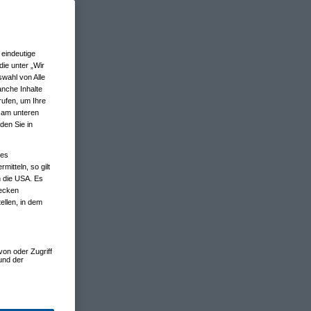
eindeutige
ie unter „Wir
wahl von Alle
anche Inhalte
rufen, um Ihre
n am unteren
den Sie in
nes
tteln, so gilt
n die USA. Es
wecken
ellen, in dem
von oder Zugriff
und der