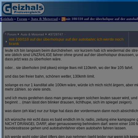
Geizhals
»
Forum
»
Auto & Motorrad
»
mit 100/110 auf der überholspur auf der autoba
^
Forum
Auto & Motorrad
#
3728747
mit 100/110 auf der überholspur auf der autobahn: ich werde noch
krank
leute ich bin langsam beim durchdrehen. vor kurzem hab ich wiedermal die str
wie üblich sind UNZÄHLIGE fahrer ohne grund auf der überholspur draussen, un
dass jetzt was zu überholen wäre.
oder... sie überholen (mit pkws) einige lkws mit 110kmh, wo der lkw 105 fahrt.
und das bei freier bahn, schönen wetter, 130kmh limit.
solange es nur 1 kanditat alle 100km wäre, würde ich mich nicht ärgern, aber mit
mehr zählen. so viele sinds.
und ich muss gestehen dass man genau wegen solchen leuten sauer wird, un
beginnt ... (man lässt den blinker drausen, lichthupe, sich im spiegel zeigen).
was dann (eh klar) nur zur folge hat dass der vordermann dann noch absichtlich
ich wünsche mir echt dass es bald endlich im tv, radio, zeitung eine kampagne gi
NICHT DRÄNGEL DARF, aber genausowenig behindern darf. wenn einer 100 fahren
bundesstrasse gehen und autobahnfahrer eben autobahn fahren lassen.
ich werde wohl oder übel öfters den zug nehmen (geht leider nur wenn ich ke