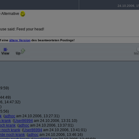
24.10.2006, 1
e Alternative
se said: Feed your head!
uf eine
ältere Version
des beantworteten Postings!
9:59)
)
44:49)
6, 14:47:32)
)
5:56)
k
(
adhoc
am 24.10.2006, 13:27:31)
h krank
(
User86994
am 24.10.2006, 13:31:10)
och krank
(
adhoc
am 24.10.2006, 13:37:01)
e noch krank
(
User86994
am 24.10.2006, 13:41:01)
erde noch krank
(
adhoc
am 24.10.2006, 13:46:16)