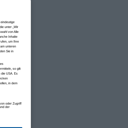
eindeutige
ie unter „Wir
wahl von Alle
anche Inhalte
rufen, um Ihre
n am unteren
den Sie in
nes
tteln, so gilt
n die USA. Es
wecken
ellen, in dem
von oder Zugriff
und der