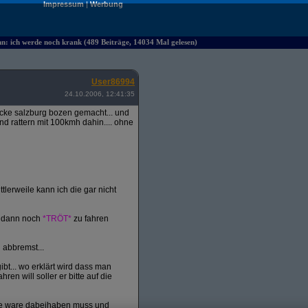
Impressum
|
Werbung
hn: ich werde noch krank (489 Beiträge, 14034 Mal gelesen)
User86994
24.10.2006, 12:41:35
ecke salzburg bozen gemacht... und
d rattern mit 100kmh dahin.... ohne
tlerweile kann ich die gar nicht
d dann noch
*TRÖT*
zu fahren
 abbremst...
bt... wo erklärt wird dass man
 will soller er bitte auf die
ine ware dabeihaben muss und