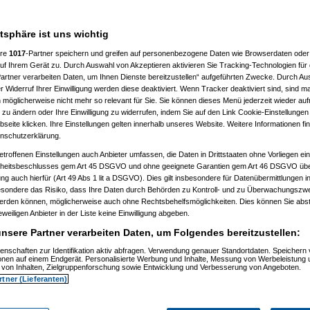
hr wegen einigen vollid***en zu
atsphäre ist uns wichtig
00 fahren kann, also mich enifach
ere
1017
-Partner speichern und greifen auf personenbezogene Daten wie Browserdaten oder 
rganisieren eine selbsthilfegruppe
f Ihrem Gerät zu. Durch Auswahl von Akzeptieren aktivieren Sie Tracking-Technologien für d
artner verarbeiten Daten, um Ihnen Dienste bereitzustellen“ aufgeführten Zwecke. Durch Aus
 Widerruf Ihrer Einwilligung werden diese deaktiviert. Wenn Tracker deaktiviert sind, sind m
 möglicherweise nicht mehr so relevant für Sie. Sie können dieses Menü jederzeit wieder auf
 zu ändern oder Ihre Einwilligung zu widerrufen, indem Sie auf den Link Cookie-Einstellunge
eite klicken. Ihre Einstellungen gelten innerhalb unseres Website. Weitere Informationen fin
nschutzerklärung.
etroffenen Einstellungen auch Anbieter umfassen, die Daten in Drittstaaten ohne Vorliegen ei
itsbeschlusses gem Art 45 DSGVO und ohne geeignete Garantien gem Art 46 DSGVO übermi
k
(
yangel
am 24.10.2006, 12:50:53)
gung auch hierfür (Art 49 Abs 1 lit a DSGVO). Dies gilt insbesondere für Datenübermittlungen i
h krank
(
User86994
am 24.10.2006, 12:55:55)
esondere das Risiko, dass Ihre Daten durch Behörden zu Kontroll- und zu Überwachungsz
och krank
(
yangel
am 24.10.2006, 13:03:52)
werden können, möglicherweise auch ohne Rechtsbehelfsmöglichkeiten. Dies können Sie abst
e noch krank
(
User86994
am 24.10.2006, 13:10:52)
eweiligen Anbieter in der Liste keine Einwilligung abgeben.
erde noch krank
(
psycho_on_tour
am 24.10.2006, 13:17:55)
h werde noch krank
(
User86994
am 24.10.2006, 13:22:22)
nsere Partner verarbeiten Daten, um Folgendes bereitzustellen:
h werde noch krank
(
Glockman
am 24.10.2006, 14:12:55)
ich werde noch krank
(
User86994
am 24.10.2006, 14:46:38)
enschaften zur Identifikation aktiv abfragen. Verwendung genauer Standortdaten. Speichern 
ich werde noch krank
(
psycho_on_tour
am 24.10.2006, 15:12:28)
ionen auf einem Endgerät. Personalisierte Werbung und Inhalte, Messung von Werbeleistung 
erde noch krank
(
yangel
am 24.10.2006, 13:24:53)
von Inhalten, Zielgruppenforschung sowie Entwicklung und Verbesserung von Angeboten.
h werde noch krank
(
User86994
am 24.10.2006, 13:38:18)
rtner (Lieferanten)
ich werde noch krank
(
yangel
am 24.10.2006, 13:46:25)
n: ich werde noch krank
(
User86994
am 24.10.2006, 13:55:44)
bahn: ich werde noch krank
(
yangel
am 24.10.2006, 13:59:47)