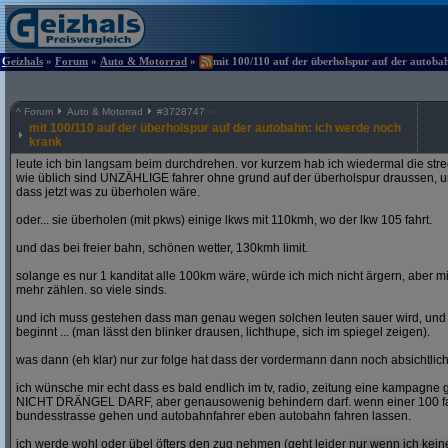
Geizhals
»
Forum
»
Auto & Motorrad
»
mit 100/110 auf der überholspur auf der autoba
^
Forum
Auto & Motorrad
#
3728747
mit 100/110 auf der überholspur auf der autobahn: ich werde noch
krank
leute ich bin langsam beim durchdrehen. vor kurzem hab ich wiedermal die str
wie üblich sind UNZÄHLIGE fahrer ohne grund auf der überholspur draussen, un
dass jetzt was zu überholen wäre.
oder... sie überholen (mit pkws) einige lkws mit 110kmh, wo der lkw 105 fahrt.
und das bei freier bahn, schönen wetter, 130kmh limit.
solange es nur 1 kanditat alle 100km wäre, würde ich mich nicht ärgern, aber mit
mehr zählen. so viele sinds.
und ich muss gestehen dass man genau wegen solchen leuten sauer wird, un
beginnt ... (man lässt den blinker drausen, lichthupe, sich im spiegel zeigen).
was dann (eh klar) nur zur folge hat dass der vordermann dann noch absichtlich
ich wünsche mir echt dass es bald endlich im tv, radio, zeitung eine kampagne gi
NICHT DRÄNGEL DARF, aber genausowenig behindern darf. wenn einer 100 fahren
bundesstrasse gehen und autobahnfahrer eben autobahn fahren lassen.
ich werde wohl oder übel öfters den zug nehmen (geht leider nur wenn ich ke