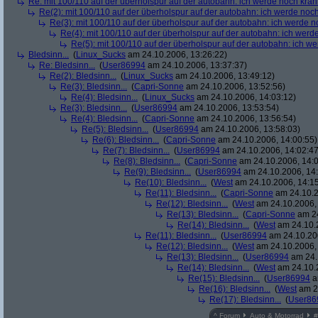
Re: mit 100/110 auf der überholspur auf der autobahn: ich werde noch kran
Re(2): mit 100/110 auf der überholspur auf der autobahn: ich werde noc
Re(3): mit 100/110 auf der überholspur auf der autobahn: ich werde n
Re(4): mit 100/110 auf der überholspur auf der autobahn: ich werd
Re(5): mit 100/110 auf der überholspur auf der autobahn: ich w
Bledsinn...
(
Linux_Sucks
am 24.10.2006, 13:26:22)
Re: Bledsinn...
(
User86994
am 24.10.2006, 13:37:37)
Re(2): Bledsinn...
(
Linux_Sucks
am 24.10.2006, 13:49:12)
Re(3): Bledsinn...
(
Capri-Sonne
am 24.10.2006, 13:52:56)
Re(4): Bledsinn...
(
Linux_Sucks
am 24.10.2006, 14:03:12)
Re(3): Bledsinn...
(
User86994
am 24.10.2006, 13:53:54)
Re(4): Bledsinn...
(
Capri-Sonne
am 24.10.2006, 13:56:54)
Re(5): Bledsinn...
(
User86994
am 24.10.2006, 13:58:03)
Re(6): Bledsinn...
(
Capri-Sonne
am 24.10.2006, 14:00:55)
Re(7): Bledsinn...
(
User86994
am 24.10.2006, 14:02:47
Re(8): Bledsinn...
(
Capri-Sonne
am 24.10.2006, 14:0
Re(9): Bledsinn...
(
User86994
am 24.10.2006, 14:
Re(10): Bledsinn...
(
West
am 24.10.2006, 14:15
Re(11): Bledsinn...
(
Capri-Sonne
am 24.10.2
Re(12): Bledsinn...
(
West
am 24.10.2006, 
Re(13): Bledsinn...
(
Capri-Sonne
am 24
Re(14): Bledsinn...
(
West
am 24.10.2
Re(11): Bledsinn...
(
User86994
am 24.10.200
Re(12): Bledsinn...
(
West
am 24.10.2006, 
Re(13): Bledsinn...
(
User86994
am 24.
Re(14): Bledsinn...
(
West
am 24.10.2
Re(15): Bledsinn...
(
User86994
a
Re(16): Bledsinn...
(
West
am 24
Re(17): Bledsinn...
(
User86
^
Forum
Auto & Motorrad
#