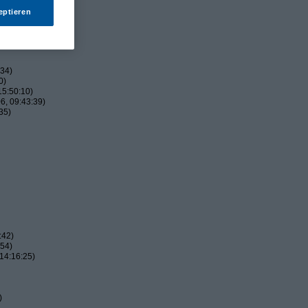
eptieren
:34)
0)
15:50:10)
6, 09:43:39)
35)
:42)
:54)
14:16:25)
)