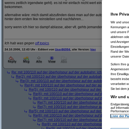
wenns zeitlich irgendwie geht). es ist mir einfach nicht wert ein magengeschwü
bekommen.
Ihre Priv
alternative wäre: mich damit abzufinden dass man auf der autobahn nur mehr 1
hinter dem ersten lkw reinstellen und nachfahren...
Wir und uns
sorry wenn ich hier so dampf ablasse, aber vlt. gehts jemanden gleich und wir o
Kennungen au
und unsere P
ablehnen oder
und Anzeigen
Ich hab was gegen
off topics
.
Einstellungen
24.10.2006, 12:43 Uhr - Editiert von
User86994
, alte Version:
hier
Rand der Webs
unserer Date
Sofern Ihre g
Angemessenhe
Re: mit 100/110 auf der überholspur auf der autobahn: ich werde noch kran
Ihre Einwilli
Re(2): mit 100/110 auf der überholspur auf der autobahn: ich werde noc
besteht insb
Re(3): mit 100/110 auf der überholspur auf der autobahn: ich werde n
verarbeitet 
Re(4): mit 100/110 auf der überholspur auf der autobahn: ich werd
Sie bei dem j
Re(5): mit 100/110 auf der überholspur auf der autobahn: ich w
Re(6): mit 100/110 auf der überholspur auf der autobahn: ic
Wir und u
Re(6): mit 100/110 auf der überholspur auf der autobahn: ic
Re(7): mit 100/110 auf der überholspur auf der autobahn: 
Endgeräteeig
Re(7): mit 100/110 auf der überholspur auf der autobahn: 
auf Informat
Re(5): mit 100/110 auf der überholspur auf der autobahn: ich w
Performance 
Re(6): mit 100/110 auf der überholspur auf der autobahn: ic
Liste der Pa
Re(7): mit 100/110 auf der überholspur auf der autobahn: 
Re(8): mit 100/110 auf der überholspur auf der autobah
Re(9): mit 100/110 auf der überholspur auf der auto