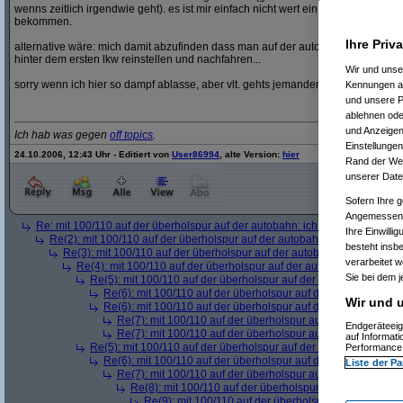
wenns zeitlich irgendwie geht). es ist mir einfach nicht wert ein magengeschwü
bekommen.
Ihre Priv
alternative wäre: mich damit abzufinden dass man auf der autobahn nur mehr 1
hinter dem ersten lkw reinstellen und nachfahren...
Wir und uns
sorry wenn ich hier so dampf ablasse, aber vlt. gehts jemanden gleich und wir o
Kennungen au
und unsere P
ablehnen oder
und Anzeigen
Ich hab was gegen
off topics
.
Einstellungen
24.10.2006, 12:43 Uhr - Editiert von
User86994
, alte Version:
hier
Rand der Webs
unserer Date
Sofern Ihre g
Angemessenhe
Re: mit 100/110 auf der überholspur auf der autobahn: ich werde noch kran
Ihre Einwilli
Re(2): mit 100/110 auf der überholspur auf der autobahn: ich werde noc
besteht insb
Re(3): mit 100/110 auf der überholspur auf der autobahn: ich werde n
verarbeitet 
Re(4): mit 100/110 auf der überholspur auf der autobahn: ich werd
Sie bei dem j
Re(5): mit 100/110 auf der überholspur auf der autobahn: ich w
Re(6): mit 100/110 auf der überholspur auf der autobahn: ic
Wir und u
Re(6): mit 100/110 auf der überholspur auf der autobahn: ic
Re(7): mit 100/110 auf der überholspur auf der autobahn: 
Endgeräteeig
Re(7): mit 100/110 auf der überholspur auf der autobahn: 
auf Informat
Re(5): mit 100/110 auf der überholspur auf der autobahn: ich w
Performance 
Re(6): mit 100/110 auf der überholspur auf der autobahn: ic
Liste der Pa
Re(7): mit 100/110 auf der überholspur auf der autobahn: 
Re(8): mit 100/110 auf der überholspur auf der autobah
Re(9): mit 100/110 auf der überholspur auf der auto