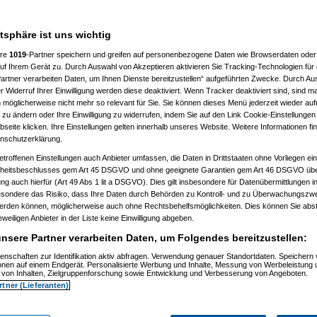
hr wegen einigen vollid***en zu
atsphäre ist uns wichtig
00 fahren kann, also mich enifach
ere
1019
-Partner speichern und greifen auf personenbezogene Daten wie Browserdaten oder 
rganisieren eine selbsthilfegruppe
f Ihrem Gerät zu. Durch Auswahl von Akzeptieren aktivieren Sie Tracking-Technologien für d
artner verarbeiten Daten, um Ihnen Dienste bereitzustellen“ aufgeführten Zwecke. Durch Aus
 Widerruf Ihrer Einwilligung werden diese deaktiviert. Wenn Tracker deaktiviert sind, sind m
 möglicherweise nicht mehr so relevant für Sie. Sie können dieses Menü jederzeit wieder auf
 zu ändern oder Ihre Einwilligung zu widerrufen, indem Sie auf den Link Cookie-Einstellunge
eite klicken. Ihre Einstellungen gelten innerhalb unseres Website. Weitere Informationen fin
nschutzerklärung.
etroffenen Einstellungen auch Anbieter umfassen, die Daten in Drittstaaten ohne Vorliegen ei
itsbeschlusses gem Art 45 DSGVO und ohne geeignete Garantien gem Art 46 DSGVO übermi
k
(
yangel
am 24.10.2006, 12:50:53)
gung auch hierfür (Art 49 Abs 1 lit a DSGVO). Dies gilt insbesondere für Datenübermittlungen i
h krank
(
User86994
am 24.10.2006, 12:55:55)
esondere das Risiko, dass Ihre Daten durch Behörden zu Kontroll- und zu Überwachungsz
och krank
(
yangel
am 24.10.2006, 13:03:52)
werden können, möglicherweise auch ohne Rechtsbehelfsmöglichkeiten. Dies können Sie abst
e noch krank
(
User86994
am 24.10.2006, 13:10:52)
eweiligen Anbieter in der Liste keine Einwilligung abgeben.
erde noch krank
(
psycho_on_tour
am 24.10.2006, 13:17:55)
h werde noch krank
(
User86994
am 24.10.2006, 13:22:22)
nsere Partner verarbeiten Daten, um Folgendes bereitzustellen:
h werde noch krank
(
Glockman
am 24.10.2006, 14:12:55)
ich werde noch krank
(
User86994
am 24.10.2006, 14:46:38)
enschaften zur Identifikation aktiv abfragen. Verwendung genauer Standortdaten. Speichern 
ich werde noch krank
(
psycho_on_tour
am 24.10.2006, 15:12:28)
ionen auf einem Endgerät. Personalisierte Werbung und Inhalte, Messung von Werbeleistung 
erde noch krank
(
yangel
am 24.10.2006, 13:24:53)
von Inhalten, Zielgruppenforschung sowie Entwicklung und Verbesserung von Angeboten.
h werde noch krank
(
User86994
am 24.10.2006, 13:38:18)
rtner (Lieferanten)
ich werde noch krank
(
yangel
am 24.10.2006, 13:46:25)
n: ich werde noch krank
(
User86994
am 24.10.2006, 13:55:44)
bahn: ich werde noch krank
(
yangel
am 24.10.2006, 13:59:47)