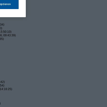
eptieren
:34)
0)
15:50:10)
6, 09:43:39)
35)
:42)
:54)
14:16:25)
)