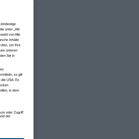
eindeutige
ie unter „Wir
wahl von Alle
anche Inhalte
rufen, um Ihre
n am unteren
den Sie in
nes
tteln, so gilt
n die USA. Es
wecken
ellen, in dem
von oder Zugriff
und der