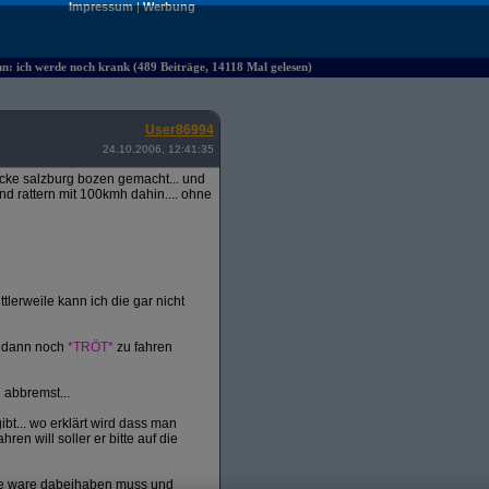
Impressum
|
Werbung
hn: ich werde noch krank (489 Beiträge, 14118 Mal gelesen)
User86994
24.10.2006, 12:41:35
ecke salzburg bozen gemacht... und
d rattern mit 100kmh dahin.... ohne
tlerweile kann ich die gar nicht
d dann noch
*TRÖT*
zu fahren
 abbremst...
bt... wo erklärt wird dass man
 will soller er bitte auf die
ine ware dabeihaben muss und