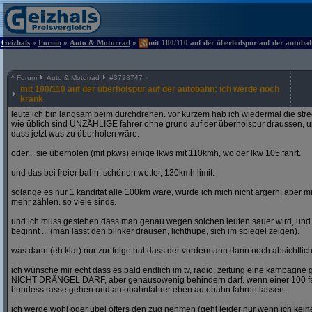
Geizhals
»
Forum
»
Auto & Motorrad
»
mit 100/110 auf der überholspur auf der autoba
^
Forum
Auto & Motorrad
#
3728747
mit 100/110 auf der überholspur auf der autobahn: ich werde noch
krank
leute ich bin langsam beim durchdrehen. vor kurzem hab ich wiedermal die str
wie üblich sind UNZÄHLIGE fahrer ohne grund auf der überholspur draussen, un
dass jetzt was zu überholen wäre.
oder... sie überholen (mit pkws) einige lkws mit 110kmh, wo der lkw 105 fahrt.
und das bei freier bahn, schönen wetter, 130kmh limit.
solange es nur 1 kanditat alle 100km wäre, würde ich mich nicht ärgern, aber mit
mehr zählen. so viele sinds.
und ich muss gestehen dass man genau wegen solchen leuten sauer wird, un
beginnt ... (man lässt den blinker drausen, lichthupe, sich im spiegel zeigen).
was dann (eh klar) nur zur folge hat dass der vordermann dann noch absichtlich
ich wünsche mir echt dass es bald endlich im tv, radio, zeitung eine kampagne gi
NICHT DRÄNGEL DARF, aber genausowenig behindern darf. wenn einer 100 fahren
bundesstrasse gehen und autobahnfahrer eben autobahn fahren lassen.
ich werde wohl oder übel öfters den zug nehmen (geht leider nur wenn ich ke