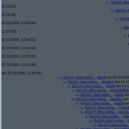
Re(23): Abe
11:58:25)
Re(24): 
11:59:36)
Re(25
25.10.2006, 12:00:48)
Re(
12:03:38)
25.10.2006, 12:06:01)
25.10.2006, 12:16:43)
25.10.2006, 12:26:33)
25.10.2006, 12:41:00)
am 25.10.2006, 12:46:45)
Re(12): Aber wehe...
(
teleth
am 24.10.200
Re(13): Aber wehe...
(
ducduc
am 24.10
Re(14): Aber wehe...
(
teleth
am 24.1
Re(15): Aber wehe...
(
User86994
Re(16): Aber wehe...
(
teleth
am
Re(15): Aber wehe...
(
ducduc
am 
Re(16): Aber wehe...
(
teleth
am
Re(17): Aber wehe...
(
User
Re(17): Aber wehe...
(
ducd
Re(18): Aber wehe...
(
tel
Re(19): Aber wehe...
(
Re(20): Aber wehe..