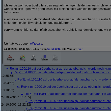
ich werde wohl oder übel öfters den zug nehmen (geht leider nur wenn ich ke
wenns zeitlich irgendwie geht). es ist mir einfach nicht wert ein magengeschwü
bekommen.
alternative wäre: mich damit abzufinden dass man auf der autobahn nur mehr 1
hinter dem ersten lkw reinstellen und nachfahren...
sorry wenn ich hier so dampf ablasse, aber vlt. gehts jemanden gleich und wir o
Ich hab was gegen
off topics
.
24.10.2006, 12:43 Uhr - Editiert von
User86994
, alte Version:
hier
Re: mit 100/110 auf der überholspur auf der autobahn: ich werde noch kran
Re(2): mit 100/110 auf der überholspur auf der autobahn: ich werde noc
12:55:55)
Re(3): mit 100/110 auf der überholspur auf der autobahn: ich werde n
13:03:52)
Re(4): mit 100/110 auf der überholspur auf der autobahn: ich werd
13:10:52)
Re(5): mit 100/110 auf der überholspur auf der autobahn: ich w
24.10.2006, 13:17:55)
Re(6): mit 100/110 auf der überholspur auf der autobahn: ic
24.10.2006, 13:22:22)
Re(6): mit 100/110 auf der überholspur auf der autobahn: ic