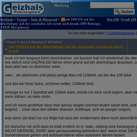
Impressum
|
Werbung
Geizhals
»
Forum
»
Auto & Motorrad
»
mit 100/110 auf der
Top-100
|
Fresh-100
überholspur auf der autobahn: ich werde noch krank (489 Beiträge,
14028 Mal gelesen)
Du bist nicht angemeldet. [
Login/Registrieren
]
^
Forum
Auto & Motorrad
#
3728747
mit 100/110 auf der überholspur auf der autobahn: ich werde noch
krank
leute ich bin langsam beim durchdrehen. vor kurzem hab ich wiedermal die str
wie üblich sind UNZÄHLIGE fahrer ohne grund auf der überholspur draussen, un
dass jetzt was zu überholen wäre.
oder... sie überholen (mit pkws) einige lkws mit 110kmh, wo der lkw 105 fahrt.
und das bei freier bahn, schönen wetter, 130kmh limit.
solange es nur 1 kanditat alle 100km wäre, würde ich mich nicht ärgern, aber mit
mehr zählen. so viele sinds.
und ich muss gestehen dass man genau wegen solchen leuten sauer wird, un
beginnt ... (man lässt den blinker drausen, lichthupe, sich im spiegel zeigen).
was dann (eh klar) nur zur folge hat dass der vordermann dann noch absichtlich
ich wünsche mir echt dass es bald endlich im tv, radio, zeitung eine kampagne gi
NICHT DRÄNGEL DARF, aber genausowenig behindern darf. wenn einer 100 fahren
bundesstrasse gehen und autobahnfahrer eben autobahn fahren lassen.