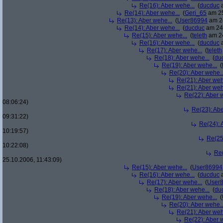
Re(16): Aber wehe...
(
ducduc
a
Re(14): Aber wehe...
(
Geri_65
am 25
Re(13): Aber wehe...
(
User86994
am 24
Re(14): Aber wehe...
(
ducduc
am 24.
Re(15): Aber wehe...
(
teleth
am 24
Re(16): Aber wehe...
(
ducduc
a
Re(17): Aber wehe...
(
teleth
Re(18): Aber wehe...
(
du
Re(19): Aber wehe...
(
Re(20): Aber wehe..
Re(21): Aber weh
Re(21): Aber weh
Re(22): Aber w
08:06:24)
Re(23): Abe
09:31:22)
Re(24): 
10:19:57)
Re(25
10:22:08)
Re(
25.10.2006, 11:43:09)
Re(15): Aber wehe...
(
User86994
Re(16): Aber wehe...
(
ducduc
a
Re(17): Aber wehe...
(
User
Re(18): Aber wehe...
(
du
Re(19): Aber wehe...
(
Re(20): Aber wehe..
Re(21): Aber weh
Re(22): Aber w