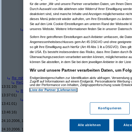
Re(13): Bledsinn...
(
User86994
am 24.
für die unter „Wir und unsere Partner verarbeiten Daten, um Ihnen Dien
Re(14): Bledsinn...
(
West
am 24.10.2
Durch Auswahl von Alle ablehnen oder Widerruf Ihrer Einwilligung werde
Re(15): Bledsinn...
(
User86994
a
deaktiviert sind, sind manche Inhalte und Anzeigen möglicherweise nicht
Re(16): Bledsinn...
(
West
am 24
dieses Menü jederzeit wieder aufrufen, um Ihre Einstellungen zu ändern 
Re(17): Bledsinn...
(
User86
Sie auf den Link Cookie-Einstellungen am unteren Rand der Webseite kli
Re(18): Bledsinn...
(
West
unseres Website. Weitere Informationen finden Sie in unserer Datensch
Re(3): Bledsinn...
(
West
am 24.10.2006, 14:01:14)
Re(4): Bledsinn...
(
Linux_Sucks
am 24.10.2006, 14:06:19)
Sofern Ihre getroffenen Einstellungen auch Anbieter umfassen, die Daten
Re(5): Bledsinn...
(
West
am 24.10.2006, 14:12:49)
Angemessenheitsbeschlusses gem Art 45 DSGVO und ohne geeignete G
Re(6): Bledsinn...
(
Linux_Sucks
am 24.10.2006, 14:21:54)
Re(7): Bledsinn...
(
West
am 24.10.2006, 14:25:29)
so gilt Ihre Einwilligung auch hierfür (Art 49 Abs 1 lit a DSGVO). Dies gi
Re(8): Bledsinn...
(
Linux_Sucks
am 24.10.2006, 14:2
die USA. Es besteht insbesondere das Risiko, dass Ihre Daten durch B
Re(9): Bledsinn...
(
West
am 24.10.2006, 14:33:50
Überwachungszwecken verarbeitet werden können, möglicherweise auc
Re(9): Bledsinn...
(
User86994
am 24.10.2006, 14:
können Sie abstellen, in dem Sie bei dem jeweiligen Anbieter in der Liste
Re(10): Bledsinn...
(
Linux_Sucks
am 24.10.200
Re(7): Bledsinn...
(
User86994
am 24.10.2006, 14:28:42
Wir und unsere Partner verarbeiten Daten, um Folg
Re(8): Bledsinn...
(
Linux_Sucks
am 24.10.2006, 14:3
Re: mit 100/110 auf der überholspur auf der autobahn: ich werde noch kran
Endgeräteeigenschaften zur Identifikation aktiv abfragen. Verwendung 
Zugriff auf Informationen auf einem Endgerät. Personalisierte Werbung
Re(2): mit 100/110 auf der überholspur auf der autobahn: ich werde noc
und der Performance von Inhalten, Zielgruppenforschung sowie Entwic
13:31:10)
Liste der Partner (Lieferanten)
Re(3): mit 100/110 auf der überholspur auf der autobahn: ich werde n
13:37:01)
Re(4): mit 100/110 auf der überholspur auf der autobahn: ich werd
13:41:01)
Re(5): mit 100/110 auf der überholspur auf der autobahn: ich w
Konfigurieren
13:46:16)
Re(6): mit 100/110 auf der überholspur auf der autobahn: ic
24.10.2006, 13:48:59)
Re(7): mit 100/110 auf der überholspur auf der autobahn: 
Alle ablehnen
Akze
24.10.2006, 14:50:17)