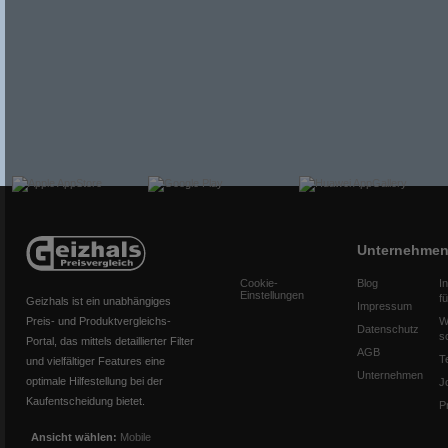
Unternehme
Cookie-
Blog
I
Einstellungen
f
Geizhals ist ein unabhängiges
Impressum
Preis- und Produktvergleichs-
W
Datenschutz
s
Portal, das mittels detaillierter Filter
AGB
T
und vielfältiger Features eine
Unternehmen
optimale Hilfestellung bei der
J
Kaufentscheidung bietet.
P
Ansicht wählen:
Mobile