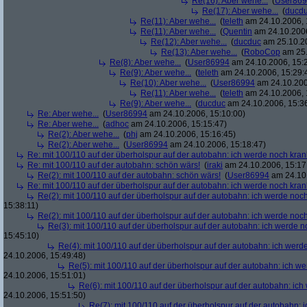
Re(16): Aber wehe...
(
User86
Re(17): Aber wehe...
(
ducd
Re(11): Aber wehe...
(
teleth
am 24.10.2006, 
Re(11): Aber wehe...
(
Quentin
am 24.10.2006
Re(12): Aber wehe...
(
ducduc
am 25.10.20
Re(13): Aber wehe...
(
RoboCop
am 25.
Re(8): Aber wehe...
(
User86994
am 24.10.2006, 15:
Re(9): Aber wehe...
(
teleth
am 24.10.2006, 15:29:
Re(10): Aber wehe...
(
User86994
am 24.10.200
Re(11): Aber wehe...
(
teleth
am 24.10.2006, 
Re(9): Aber wehe...
(
ducduc
am 24.10.2006, 15:3
Re: Aber wehe...
(
User86994
am 24.10.2006, 15:10:00)
Re: Aber wehe...
(
adhoc
am 24.10.2006, 15:15:47)
Re(2): Aber wehe...
(
phj
am 24.10.2006, 15:16:45)
Re(2): Aber wehe...
(
User86994
am 24.10.2006, 15:18:47)
Re: mit 100/110 auf der überholspur auf der autobahn: ich werde noch kran
Re: mit 100/110 auf der autobahn: schön wärs!
(
iraki
am 24.10.2006, 15:17
Re(2): mit 100/110 auf der autobahn: schön wärs!
(
User86994
am 24.10.
Re: mit 100/110 auf der überholspur auf der autobahn: ich werde noch kran
Re(2): mit 100/110 auf der überholspur auf der autobahn: ich werde noc
15:38:11)
Re(2): mit 100/110 auf der überholspur auf der autobahn: ich werde noc
Re(3): mit 100/110 auf der überholspur auf der autobahn: ich werde n
15:45:10)
Re(4): mit 100/110 auf der überholspur auf der autobahn: ich werd
24.10.2006, 15:49:48)
Re(5): mit 100/110 auf der überholspur auf der autobahn: ich w
24.10.2006, 15:51:01)
Re(6): mit 100/110 auf der überholspur auf der autobahn: ic
24.10.2006, 15:51:50)
Re(7): mit 100/110 auf der überholspur auf der autobahn: 