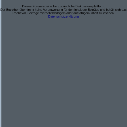
Dieses Forum ist eine frei zugängliche Diskussionsplattform.
Der Betreiber übernimmt keine Verantwortung für den Inhalt der Beiträge und behält sich das
Recht vor, Beiträge mit rechtswidrigem oder anstößigem Inhalt zu löschen.
Datenschutzerklärung