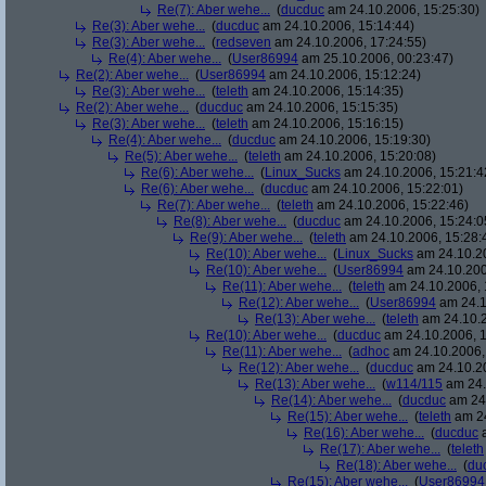
Re(7): Aber wehe...
(
ducduc
am 24.10.2006, 15:25:30)
Re(3): Aber wehe...
(
ducduc
am 24.10.2006, 15:14:44)
Re(3): Aber wehe...
(
redseven
am 24.10.2006, 17:24:55)
Re(4): Aber wehe...
(
User86994
am 25.10.2006, 00:23:47)
Re(2): Aber wehe...
(
User86994
am 24.10.2006, 15:12:24)
Re(3): Aber wehe...
(
teleth
am 24.10.2006, 15:14:35)
Re(2): Aber wehe...
(
ducduc
am 24.10.2006, 15:15:35)
Re(3): Aber wehe...
(
teleth
am 24.10.2006, 15:16:15)
Re(4): Aber wehe...
(
ducduc
am 24.10.2006, 15:19:30)
Re(5): Aber wehe...
(
teleth
am 24.10.2006, 15:20:08)
Re(6): Aber wehe...
(
Linux_Sucks
am 24.10.2006, 15:21:4
Re(6): Aber wehe...
(
ducduc
am 24.10.2006, 15:22:01)
Re(7): Aber wehe...
(
teleth
am 24.10.2006, 15:22:46)
Re(8): Aber wehe...
(
ducduc
am 24.10.2006, 15:24:0
Re(9): Aber wehe...
(
teleth
am 24.10.2006, 15:28:
Re(10): Aber wehe...
(
Linux_Sucks
am 24.10.20
Re(10): Aber wehe...
(
User86994
am 24.10.200
Re(11): Aber wehe...
(
teleth
am 24.10.2006, 
Re(12): Aber wehe...
(
User86994
am 24.1
Re(13): Aber wehe...
(
teleth
am 24.10.2
Re(10): Aber wehe...
(
ducduc
am 24.10.2006, 1
Re(11): Aber wehe...
(
adhoc
am 24.10.2006,
Re(12): Aber wehe...
(
ducduc
am 24.10.20
Re(13): Aber wehe...
(
w114/115
am 24.
Re(14): Aber wehe...
(
ducduc
am 24.
Re(15): Aber wehe...
(
teleth
am 24
Re(16): Aber wehe...
(
ducduc
a
Re(17): Aber wehe...
(
teleth
Re(18): Aber wehe...
(
du
Re(15): Aber wehe...
(
User86994