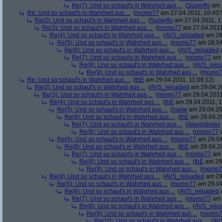
Re(7): Und so schaut's in Wahrheit aus ...
(
Superflo
am 2
Re: Und so schaut's in Wahrheit aus ...
(
momo77
am 27.04.2011, 10:43:
Re(2): Und so schaut's in Wahrheit aus ...
(
Superflo
am 27.04.2011, 1
Re(3): Und so schaut's in Wahrheit aus ...
(
momo77
am 27.04.2011
Re(4): Und so schaut's in Wahrheit aus ...
(
AVS_reloaded
am 28.
Re(5): Und so schaut's in Wahrheit aus ...
(
momo77
am 28.04
Re(6): Und so schaut's in Wahrheit aus ...
(
AVS_reloaded
a
Re(7): Und so schaut's in Wahrheit aus ...
(
momo77
am 
Re(8): Und so schaut's in Wahrheit aus ...
(
AVS_relo
Re(9): Und so schaut's in Wahrheit aus ...
(
momo7
Re: Und so schaut's in Wahrheit aus ...
(
thE
am 29.04.2011, 11:09:12)
Re(2): Und so schaut's in Wahrheit aus ...
(
AVS_reloaded
am 29.04.20
Re(3): Und so schaut's in Wahrheit aus ...
(
momo77
am 29.04.2011,
Re(4): Und so schaut's in Wahrheit aus ...
(
thE
am 29.04.2011, 1
Re(5): Und so schaut's in Wahrheit aus ...
(
hariw
am 29.04.20
Re(6): Und so schaut's in Wahrheit aus ...
(
thE
am 29.04.20
Re(7): Und so schaut's in Wahrheit aus ...
(
Alpenländer
Re(8): Und so schaut's in Wahrheit aus ...
(
momo77
a
Re(5): Und so schaut's in Wahrheit aus ...
(
momo77
am 29.04
Re(6): Und so schaut's in Wahrheit aus ...
(
thE
am 29.04.20
Re(7): Und so schaut's in Wahrheit aus ...
(
momo77
am 
Re(8): Und so schaut's in Wahrheit aus ...
(
thE
am 29.
Re(9): Und so schaut's in Wahrheit aus ...
(
momo7
Re(4): Und so schaut's in Wahrheit aus ...
(
AVS_reloaded
am 29.
Re(5): Und so schaut's in Wahrheit aus ...
(
momo77
am 29.04
Re(6): Und so schaut's in Wahrheit aus ...
(
AVS_reloaded
a
Re(7): Und so schaut's in Wahrheit aus ...
(
momo77
am 
Re(8): Und so schaut's in Wahrheit aus ...
(
AVS_relo
Re(9): Und so schaut's in Wahrheit aus ...
(
momo7
Re(10): Und so schaut's in Wahrheit aus ...
(
AV