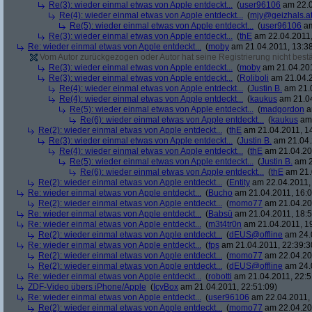
Re(3): wieder einmal etwas von Apple entdeckt...
(
user96106
am 22.0
Re(4): wieder einmal etwas von Apple entdeckt...
(
mjy@geizhals.a
Re(5): wieder einmal etwas von Apple entdeckt...
(
user96106
am
Re(3): wieder einmal etwas von Apple entdeckt...
(
thE
am 22.04.2011,
Re: wieder einmal etwas von Apple entdeckt...
(
moby
am 21.04.2011, 13:38
Vom Autor zurückgezogen oder Autor hat seine Registrierung nicht bestä
Re(3): wieder einmal etwas von Apple entdeckt...
(
moby
am 21.04.201
Re(3): wieder einmal etwas von Apple entdeckt...
(
Roliboli
am 21.04.2
Re(4): wieder einmal etwas von Apple entdeckt...
(
Justin B.
am 21.0
Re(4): wieder einmal etwas von Apple entdeckt...
(
kaukus
am 21.04
Re(5): wieder einmal etwas von Apple entdeckt...
(
madgordon
a
Re(6): wieder einmal etwas von Apple entdeckt...
(
kaukus
am 
Re(2): wieder einmal etwas von Apple entdeckt...
(
thE
am 21.04.2011, 14
Re(3): wieder einmal etwas von Apple entdeckt...
(
Justin B.
am 21.04.
Re(4): wieder einmal etwas von Apple entdeckt...
(
thE
am 21.04.201
Re(5): wieder einmal etwas von Apple entdeckt...
(
Justin B.
am 2
Re(6): wieder einmal etwas von Apple entdeckt...
(
thE
am 21.
Re(2): wieder einmal etwas von Apple entdeckt...
(
Entity
am 22.04.2011, 
Re: wieder einmal etwas von Apple entdeckt...
(
Bucho
am 21.04.2011, 16:0
Re(2): wieder einmal etwas von Apple entdeckt...
(
momo77
am 21.04.201
Re: wieder einmal etwas von Apple entdeckt...
(
Babsü
am 21.04.2011, 18:5
Re: wieder einmal etwas von Apple entdeckt...
(
m3t4tr0n
am 21.04.2011, 19
Re(2): wieder einmal etwas von Apple entdeckt...
(
dEUS@offline
am 24.0
Re: wieder einmal etwas von Apple entdeckt...
(
fps
am 21.04.2011, 22:39:3
Re(2): wieder einmal etwas von Apple entdeckt...
(
momo77
am 22.04.201
Re(2): wieder einmal etwas von Apple entdeckt...
(
dEUS@offline
am 24.0
Re: wieder einmal etwas von Apple entdeckt...
(
robotti
am 21.04.2011, 22:5
ZDF-Video übers iPhone/Apple
(
IcyBox
am 21.04.2011, 22:51:09)
Re: wieder einmal etwas von Apple entdeckt...
(
user96106
am 22.04.2011, 
Re(2): wieder einmal etwas von Apple entdeckt...
(
momo77
am 22.04.201