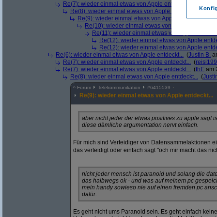
Re(7): wieder einmal etwas von Apple entdeckt...
(
thE
am 2
Konfi
Re(8): wieder einmal etwas von Apple entdeckt...
(
mom
Re(9): wieder einmal etwas von Apple entdeckt...
(
th
Re(10): wieder einmal etwas von Apple entdeckt...
Re(11): wieder einmal etwas von Apple entdeckt
Re(12): wieder einmal etwas von Apple entde
Re(12): wieder einmal etwas von Apple entde
Re(6): wieder einmal etwas von Apple entdeckt...
(
Justin B.
am
Re(7): wieder einmal etwas von Apple entdeckt...
(
reisi19
Re(7): wieder einmal etwas von Apple entdeckt...
(
thE
am 2
Re(8): wieder einmal etwas von Apple entdeckt...
(
Justi
^
Forum
Telekommunikation
#
6415539
Re(9): wieder einmal etwas von Apple entdeckt...
aber nicht jeder der etwas positives zu apple sagt is
diese dämliche argumentation nervt einfach.
Für mich sind Verteidiger von Datensammelaktionen e
das verteidigt oder einfach sagt "och mir macht das nic
nicht jeder mensch ist paranoid und solang die date
das halbwegs ok - und was auf meinem pc gespeicher
mein handy sowieso nie auf einen fremden pc ansch
dafür.
Es geht nicht ums Paranoid sein. Es geht einfach ke