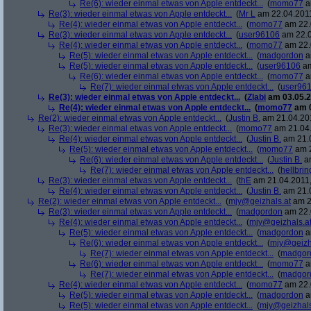
Re(6): wieder einmal etwas von Apple entdeckt...
(
momo77
a
Re(3): wieder einmal etwas von Apple entdeckt...
(
Mr L
am 22.04.2011
Re(4): wieder einmal etwas von Apple entdeckt...
(
momo77
am 22.
Re(3): wieder einmal etwas von Apple entdeckt...
(
user96106
am 22.0
Re(4): wieder einmal etwas von Apple entdeckt...
(
momo77
am 22.
Re(5): wieder einmal etwas von Apple entdeckt...
(
madgordon
a
Re(5): wieder einmal etwas von Apple entdeckt...
(
user96106
am
Re(6): wieder einmal etwas von Apple entdeckt...
(
momo77
a
Re(7): wieder einmal etwas von Apple entdeckt...
(
user96
Re(3): wieder einmal etwas von Apple entdeckt...
(
Zlabi
am 03.05.2
Re(4): wieder einmal etwas von Apple entdeckt...
(
momo77
am 0
Re(2): wieder einmal etwas von Apple entdeckt...
(
Justin B.
am 21.04.201
Re(3): wieder einmal etwas von Apple entdeckt...
(
momo77
am 21.04.
Re(4): wieder einmal etwas von Apple entdeckt...
(
Justin B.
am 21.0
Re(5): wieder einmal etwas von Apple entdeckt...
(
momo77
am 2
Re(6): wieder einmal etwas von Apple entdeckt...
(
Justin B.
am
Re(7): wieder einmal etwas von Apple entdeckt...
(
hellbrin
Re(3): wieder einmal etwas von Apple entdeckt...
(
thE
am 21.04.2011,
Re(4): wieder einmal etwas von Apple entdeckt...
(
Justin B.
am 21.0
Re(2): wieder einmal etwas von Apple entdeckt...
(
mjy@geizhals.at
am 2
Re(3): wieder einmal etwas von Apple entdeckt...
(
madgordon
am 22.
Re(4): wieder einmal etwas von Apple entdeckt...
(
mjy@geizhals.a
Re(5): wieder einmal etwas von Apple entdeckt...
(
madgordon
a
Re(6): wieder einmal etwas von Apple entdeckt...
(
mjy@geizh
Re(7): wieder einmal etwas von Apple entdeckt...
(
madgor
Re(6): wieder einmal etwas von Apple entdeckt...
(
momo77
a
Re(7): wieder einmal etwas von Apple entdeckt...
(
madgor
Re(4): wieder einmal etwas von Apple entdeckt...
(
momo77
am 22.
Re(5): wieder einmal etwas von Apple entdeckt...
(
madgordon
a
Re(5): wieder einmal etwas von Apple entdeckt...
(
mjy@geizhals