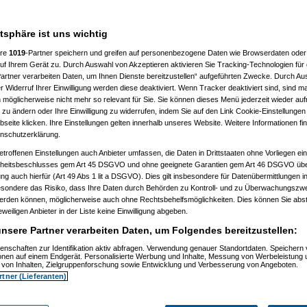
, 16:43:43)
3)
1, 11:55:28)
atsphäre ist uns wichtig
04.2011, 12:05:01)
04.2011, 12:35:30)
ere
1019
-Partner speichern und greifen auf personenbezogene Daten wie Browserdaten oder 
m 21.04.2011, 12:38:40)
f Ihrem Gerät zu. Durch Auswahl von Akzeptieren aktivieren Sie Tracking-Technologien für d
m 21.04.2011, 12:51:53)
don
am 21.04.2011, 12:53:39)
artner verarbeiten Daten, um Ihnen Dienste bereitzustellen“ aufgeführten Zwecke. Durch Aus
o77
am 21.04.2011, 12:59:10)
 Widerruf Ihrer Einwilligung werden diese deaktiviert. Wenn Tracker deaktiviert sind, sind m
dgordon
am 21.04.2011, 13:01:40)
 möglicherweise nicht mehr so relevant für Sie. Sie können dieses Menü jederzeit wieder auf
(
momo77
am 21.04.2011, 13:09:25)
 zu ändern oder Ihre Einwilligung zu widerrufen, indem Sie auf den Link Cookie-Einstellunge
...
(
madgordon
am 21.04.2011, 13:11:16)
eite klicken. Ihre Einstellungen gelten innerhalb unseres Website. Weitere Informationen fin
yoshi
am 21.04.2011, 14:21:30)
nschutzerklärung.
dgordon
am 21.04.2011, 14:31:11)
(
yumiyoshi
am 21.04.2011, 14:34:24)
etroffenen Einstellungen auch Anbieter umfassen, die Daten in Drittstaaten ohne Vorliegen ei
...
(
madgordon
am 21.04.2011, 14:58:02)
itsbeschlusses gem Art 45 DSGVO und ohne geeignete Garantien gem Art 46 DSGVO übermi
ckt...
(
yumiyoshi
am 21.04.2011, 15:13:04)
gung auch hierfür (Art 49 Abs 1 lit a DSGVO). Dies gilt insbesondere für Datenübermittlungen i
deckt...
(
madgordon
am 21.04.2011, 15:17:10)
esondere das Risiko, dass Ihre Daten durch Behörden zu Kontroll- und zu Überwachungsz
entdeckt...
(
momo77
am 21.04.2011, 15:22:27)
le entdeckt...
(
madgordon
am 21.04.2011, 15:25:31)
werden können, möglicherweise auch ohne Rechtsbehelfsmöglichkeiten. Dies können Sie abst
pple entdeckt...
(
momo77
am 21.04.2011, 15:29:05)
eweiligen Anbieter in der Liste keine Einwilligung abgeben.
entdeckt...
(
yumiyoshi
am 21.04.2011, 15:36:34)
nsere Partner verarbeiten Daten, um Folgendes bereitzustellen:
le entdeckt...
(
madgordon
am 21.04.2011, 15:37:57)
pple entdeckt...
(
yumiyoshi
am 21.04.2011, 16:06:53)
enschaften zur Identifikation aktiv abfragen. Verwendung genauer Standortdaten. Speichern 
n Apple entdeckt...
(
madgordon
am 21.04.2011, 16:11:48)
ionen auf einem Endgerät. Personalisierte Werbung und Inhalte, Messung von Werbeleistung 
 12:34:01)
von Inhalten, Zielgruppenforschung sowie Entwicklung und Verbesserung von Angeboten.
04.2011, 12:48:16)
rtner (Lieferanten)
2011, 12:49:56)
n
am 21.04.2011, 12:51:07)
m 21.04.2011, 12:56:55)