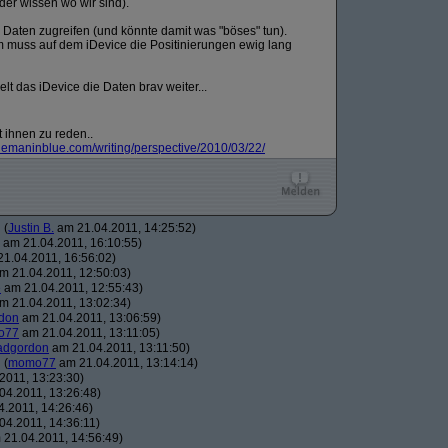
der wissen wo wir sind).
E Daten zugreifen (und könnte damit was "böses" tun).
rum muss auf dem iDevice die Positinierungen ewig lang
 das iDevice die Daten brav weiter...
 ihnen zu reden..
emaninblue.com/
writing/
perspective/
2010/
03/
22/
(
Justin B.
am 21.04.2011, 14:25:52)
am 21.04.2011, 16:10:55)
1.04.2011, 16:56:02)
m 21.04.2011, 12:50:03)
e
am 21.04.2011, 12:55:43)
m 21.04.2011, 13:02:34)
don
am 21.04.2011, 13:06:59)
o77
am 21.04.2011, 13:11:05)
dgordon
am 21.04.2011, 13:11:50)
(
momo77
am 21.04.2011, 13:14:14)
2011, 13:23:30)
04.2011, 13:26:48)
.2011, 14:26:46)
04.2011, 14:36:11)
21.04.2011, 14:56:49)