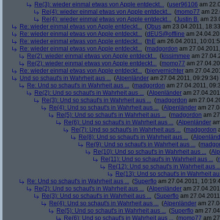
Re(3): wieder einmal etwas von Apple entdeckt...
(
user96106
am 22.0
Re(4): wieder einmal etwas von Apple entdeckt...
(
momo77
am 22.
Re(4): wieder einmal etwas von Apple entdeckt...
(
Justin B.
am 23.0
Re: wieder einmal etwas von Apple entdeckt...
(
Qbus
am 23.04.2011, 18:33
Re: wieder einmal etwas von Apple entdeckt...
(
dEUS@offline
am 24.04.201
Re: wieder einmal etwas von Apple entdeckt...
(
thE
am 26.04.2011, 10:01:5
Re: wieder einmal etwas von Apple entdeckt...
(
madgordon
am 27.04.2011,
Re(2): wieder einmal etwas von Apple entdeckt...
(
kissimmee
am 27.04.2
Re(2): wieder einmal etwas von Apple entdeckt...
(
momo77
am 27.04.201
Re: wieder einmal etwas von Apple entdeckt...
(
biervernichter
am 27.04.201
Und so schaut's in Wahrheit aus ...
(
Alpenländer
am 27.04.2011, 09:29:34)
Re: Und so schaut's in Wahrheit aus ...
(
madgordon
am 27.04.2011, 09:
Re(2): Und so schaut's in Wahrheit aus ...
(
Alpenländer
am 27.04.2011
Re(3): Und so schaut's in Wahrheit aus ...
(
madgordon
am 27.04.20
Re(4): Und so schaut's in Wahrheit aus ...
(
Alpenländer
am 27.04
Re(5): Und so schaut's in Wahrheit aus ...
(
madgordon
am 27.
Re(6): Und so schaut's in Wahrheit aus ...
(
Alpenländer
am 
Re(7): Und so schaut's in Wahrheit aus ...
(
madgordon
a
Re(8): Und so schaut's in Wahrheit aus ...
(
Alpenländ
Re(9): Und so schaut's in Wahrheit aus ...
(
madgo
Re(10): Und so schaut's in Wahrheit aus ...
(
Al
Re(11): Und so schaut's in Wahrheit aus ...
(
Re(12): Und so schaut's in Wahrheit aus ..
Re(13): Und so schaut's in Wahrheit aus
Re: Und so schaut's in Wahrheit aus ...
(
Superflo
am 27.04.2011, 10:19:
Re(2): Und so schaut's in Wahrheit aus ...
(
Alpenländer
am 27.04.2011
Re(3): Und so schaut's in Wahrheit aus ...
(
Superflo
am 27.04.2011,
Re(4): Und so schaut's in Wahrheit aus ...
(
Alpenländer
am 27.04
Re(5): Und so schaut's in Wahrheit aus ...
(
Superflo
am 27.04.
Re(6): Und so schaut's in Wahrheit aus ...
(
momo77
am 27.