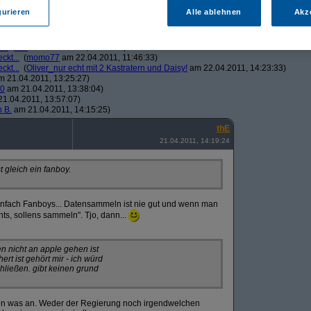
1.04.2011, 14:02:54)
gurieren
Alle ablehnen
Akz
o77
am 21.04.2011, 14:51:30)
E
am 21.04.2011, 16:03:12)
(
momo77
am 21.04.2011, 23:55:12)
...
(
thE
am 22.04.2011, 01:10:13)
ckt...
(
momo77
am 22.04.2011, 11:46:33)
ckt...
(
Oliver_nur echt mit 2 Kastratern und Daisy!
am 22.04.2011, 14:23:33)
 21.04.2011, 13:25:27)
90
am 21.04.2011, 13:38:04)
1.04.2011, 13:57:07)
n B.
am 21.04.2011, 14:15:25)
thE
21.04.2011, 14:19:24
t gleich ein fanboy.
infach Fanboys... Datensammeln ist nie gut und wenn man
hts, sollens sammeln". Tjo, dann...
n nicht an apple gehen ist
t ist gehört mir - ich würd
ließen. gibt keinen grund
inen was an. Weder der Regierung noch irgendwelchen