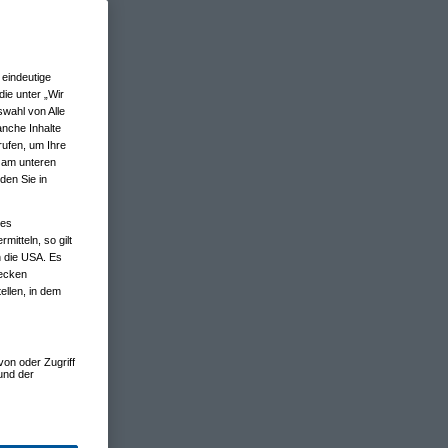
eindeutige
ie unter „Wir
wahl von Alle
anche Inhalte
rufen, um Ihre
n am unteren
den Sie in
nes
tteln, so gilt
n die USA. Es
wecken
ellen, in dem
von oder Zugriff
und der