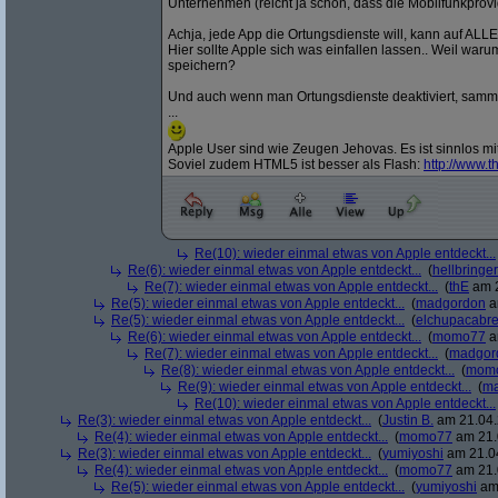
Unternehmen (reicht ja schon, dass die Mobilfunkprovi
Achja, jede App die Ortungsdienste will, kann auf ALL
Hier sollte Apple sich was einfallen lassen.. Weil wa
speichern?
Und auch wenn man Ortungsdienste deaktiviert, sammelt
...
Apple User sind wie Zeugen Jehovas. Es ist sinnlos mit
Soviel zudem HTML5 ist besser als Flash:
http:/
/
www.th
Re(10): wieder einmal etwas von Apple entdeckt...
Re(6): wieder einmal etwas von Apple entdeckt...
(
hellbringer
Re(7): wieder einmal etwas von Apple entdeckt...
(
thE
am 2
Re(5): wieder einmal etwas von Apple entdeckt...
(
madgordon
a
Re(5): wieder einmal etwas von Apple entdeckt...
(
elchupacabr
Re(6): wieder einmal etwas von Apple entdeckt...
(
momo77
a
Re(7): wieder einmal etwas von Apple entdeckt...
(
madgor
Re(8): wieder einmal etwas von Apple entdeckt...
(
mom
Re(9): wieder einmal etwas von Apple entdeckt...
(
ma
Re(10): wieder einmal etwas von Apple entdeckt...
Re(3): wieder einmal etwas von Apple entdeckt...
(
Justin B.
am 21.04.
Re(4): wieder einmal etwas von Apple entdeckt...
(
momo77
am 21.
Re(3): wieder einmal etwas von Apple entdeckt...
(
yumiyoshi
am 21.04
Re(4): wieder einmal etwas von Apple entdeckt...
(
momo77
am 21.
Re(5): wieder einmal etwas von Apple entdeckt...
(
yumiyoshi
am 