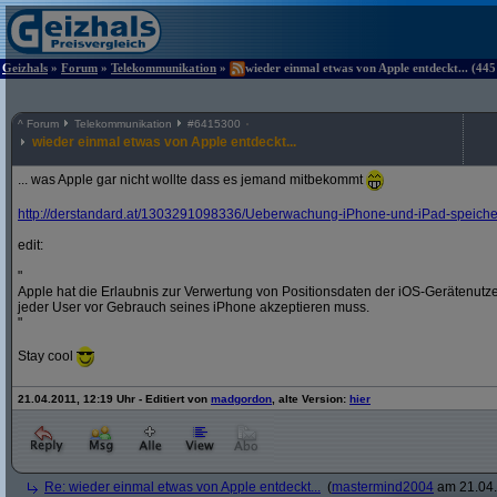
Geizhals
»
Forum
»
Telekommunikation
»
wieder einmal etwas von Apple entdeckt... (445
^
Forum
Telekommunikation
#
6415300
wieder einmal etwas von Apple entdeckt...
... was Apple gar nicht wollte dass es jemand mitbekommt
http:/
/
derstandard.at/
1303291098336/
Ueberwachung-iPhone-und-iPad-speichern
edit:
"
Apple hat die Erlaubnis zur Verwertung von Positionsdaten der iOS-Gerätenut
jeder User vor Gebrauch seines iPhone akzeptieren muss.
"
Stay cool
21.04.2011, 12:19 Uhr - Editiert von
madgordon
, alte Version:
hier
Re: wieder einmal etwas von Apple entdeckt...
(
mastermind2004
am 21.04.