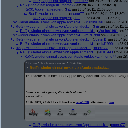
Re(5): Apple hat reagiert!
(
momo77
am 28.04.2011, 20:07:07
Re(2): Apple hat reagiert!
(
momo77
am 28.04.2011, 19:36:19)
Re(3): Apple hat reagiert!
(
thE
am 28.04.2011, 21:07:05)
Re(4): Apple hat reagiert!
(
momo77
am 28.04.2011, 21:13:30)
Re(5): Apple hat reagiert!
(
thE
am 28.04.2011, 21:37:31)
Re: wieder einmal etwas von Apple entdeckt...
(
Martina1981
am 27.04.2011
Re(2): wieder einmal etwas von Apple entdeckt...
(
thE
am 28.04.2011, 17
Re(3): wieder einmal etwas von Apple entdeckt...
(
Martina1981
am 28
Re: wieder einmal etwas von Apple entdeckt...
(
reisi1990
am 28.04.2011, 2
Re(2): wieder einmal etwas von Apple entdeckt...
(
Justin B.
am 28.04.201
Re(3): wieder einmal etwas von Apple entdeckt...
(
reisi1990
am 28.04
Re(2): wieder einmal etwas von Apple entdeckt...
(
momo77
am 28.04.201
Re(3): wieder einmal etwas von Apple entdeckt...
(
reisi1990
am 28.04
Re(4): wieder einmal etwas von Apple entdeckt...
(
momo77
am 28.
^
Forum
Telekommunikation
#
6421648
Re(5): wieder einmal etwas von Apple entdeckt...
Ich mache mich nicht über Apple lustig oder kritisiere deren Vor
"trance is not a genre, it's a state of mind."
- sven väth -
28.04.2011, 20:47 Uhr - Editiert von
reisi1990
, alte Version:
hier
Re(6): wieder einmal etwas von Apple entdeckt...
(
momo77
a