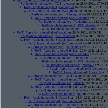
Re(2): Apple hat reagiert!
(
Pantagruel
am 28.04.2011, 17:38:55)
Re(3): Apple hat reagiert!
(
AVS_reloaded
am 28.04.2011, 17:40:25
Re(4): Apple hat reagiert!
(
Pantagruel
am 28.04.2011, 17:41:55)
Re(5): Apple hat reagiert!
(
AVS_reloaded
am 28.04.2011, 17:
Re(6): Apple hat reagiert!
(
Pantagruel
am 28.04.2011, 17:
Re(7): Apple hat reagiert!
(
AVS_reloaded
am 28.04.2011
Re(8): Apple hat reagiert!
(
Pantagruel
am 28.04.2011
Re(9): Apple hat reagiert!
(
AVS_reloaded
am 28.04
Re(10): Apple hat reagiert!
(
Pantagruel
am 28.0
Re(2): Apple hat reagiert!
(
kaufinator1
am 28.04.2011, 18:09:54)
Re(3): Apple hat reagiert!
(
AVS_reloaded
am 28.04.2011, 18:15:57
Re(4): Apple hat reagiert!
(
kaufinator1
am 28.04.2011, 18:19:16
Re(5): Apple hat reagiert!
(
AVS_reloaded
am 28.04.2011, 18:
Re(6): Apple hat reagiert!
(
kaufinator1
am 28.04.2011, 18:
Re(7): Apple hat reagiert!
(
thE
am 29.04.2011, 11:10:14
Re(7): Apple hat reagiert!
(
AVS_reloaded
am 29.04.2011
Re(8): Apple hat reagiert!
(
momo77
am 29.04.2011, 1
Re(9): Apple hat reagiert!
(
AVS_reloaded
am 29.04
Re(10): Apple hat reagiert!
(
momo77
am 29.04.
Re(11): Apple hat reagiert!
(
AVS_reloaded
am
Re(12): Apple hat reagiert!
(
momo77
am 2
Re(6): Apple hat reagiert!
(
Justin B.
am 28.04.2011, 19:08:
Re(7): Apple hat reagiert!
(
momo77
am 28.04.2011, 19:
Re(8): Apple hat reagiert!
(
Justin B.
am 28.04.2011, 1
Re(7): Apple hat reagiert!
(
thE
am 29.04.2011, 11:10:48
Re(8): Apple hat reagiert!
(
momo77
am 29.04.2011, 
Re(9): Apple hat reagiert!
(
thE
am 29.04.2011, 13:
Re(4): Apple hat reagiert!
(
Justin B.
am 28.04.2011, 18:41:11)
Re(5): Apple hat reagiert!
(
AVS_reloaded
am 29.04.2011, 11:
Re(6): Apple hat reagiert!
(
momo77
am 29.04.2011, 13:19