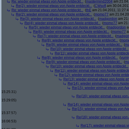
Re: wieder einmal etwas von Apple entdeckt...
(
mastermind2004
am 21.04.
Re(2): wieder einmal etwas von Apple entdeckt...
(
CWsoft
am 30.04.2011
Re: wieder einmal etwas von Apple entdeckt...
(
thE
am 21.04.2011, 11:27:4
Re(2): wieder einmal etwas von Apple entdeckt...
(
momo77
am 21.04.201
Re(3): wieder einmal etwas von Apple entdeckt...
(
madgordon
am 21.
Re(4): wieder einmal etwas von Apple entdeckt...
(
momo77
am 21.
Re(5): wieder einmal etwas von Apple entdeckt...
(
madgordon
a
Re(6): wieder einmal etwas von Apple entdeckt...
(
momo77
a
Re(7): wieder einmal etwas von Apple entdeckt...
(
madgor
Re(8): wieder einmal etwas von Apple entdeckt...
(
mom
Re(9): wieder einmal etwas von Apple entdeckt...
(
ma
Re(10): wieder einmal etwas von Apple entdeckt...
Re(11): wieder einmal etwas von Apple entdeckt
Re(8): wieder einmal etwas von Apple entdeckt...
(
yumi
Re(9): wieder einmal etwas von Apple entdeckt...
(
ma
Re(10): wieder einmal etwas von Apple entdeckt...
Re(11): wieder einmal etwas von Apple entdeckt
Re(12): wieder einmal etwas von Apple entde
Re(13): wieder einmal etwas von Apple ent
Re(14): wieder einmal etwas von Apple 
Re(15): wieder einmal etwas von App
15:25:31)
Re(16): wieder einmal etwas von A
15:29:05)
Re(14): wieder einmal etwas von Apple 
Re(15): wieder einmal etwas von App
15:37:57)
Re(16): wieder einmal etwas von A
16:06:53)
Re(17): wieder einmal etwas vo