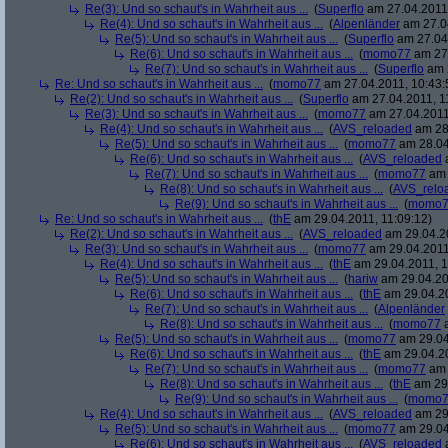
Re(3): Und so schaut's in Wahrheit aus ...
(
Superflo
am 27.04.2011,
Re(4): Und so schaut's in Wahrheit aus ...
(
Alpenländer
am 27.04
Re(5): Und so schaut's in Wahrheit aus ...
(
Superflo
am 27.04.
Re(6): Und so schaut's in Wahrheit aus ...
(
momo77
am 27.
Re(7): Und so schaut's in Wahrheit aus ...
(
Superflo
am 2
Re: Und so schaut's in Wahrheit aus ...
(
momo77
am 27.04.2011, 10:43:
Re(2): Und so schaut's in Wahrheit aus ...
(
Superflo
am 27.04.2011, 1
Re(3): Und so schaut's in Wahrheit aus ...
(
momo77
am 27.04.2011
Re(4): Und so schaut's in Wahrheit aus ...
(
AVS_reloaded
am 28.
Re(5): Und so schaut's in Wahrheit aus ...
(
momo77
am 28.04
Re(6): Und so schaut's in Wahrheit aus ...
(
AVS_reloaded
a
Re(7): Und so schaut's in Wahrheit aus ...
(
momo77
am 
Re(8): Und so schaut's in Wahrheit aus ...
(
AVS_relo
Re(9): Und so schaut's in Wahrheit aus ...
(
momo7
Re: Und so schaut's in Wahrheit aus ...
(
thE
am 29.04.2011, 11:09:12)
Re(2): Und so schaut's in Wahrheit aus ...
(
AVS_reloaded
am 29.04.20
Re(3): Und so schaut's in Wahrheit aus ...
(
momo77
am 29.04.2011,
Re(4): Und so schaut's in Wahrheit aus ...
(
thE
am 29.04.2011, 1
Re(5): Und so schaut's in Wahrheit aus ...
(
hariw
am 29.04.20
Re(6): Und so schaut's in Wahrheit aus ...
(
thE
am 29.04.20
Re(7): Und so schaut's in Wahrheit aus ...
(
Alpenländer
Re(8): Und so schaut's in Wahrheit aus ...
(
momo77
a
Re(5): Und so schaut's in Wahrheit aus ...
(
momo77
am 29.04
Re(6): Und so schaut's in Wahrheit aus ...
(
thE
am 29.04.20
Re(7): Und so schaut's in Wahrheit aus ...
(
momo77
am 
Re(8): Und so schaut's in Wahrheit aus ...
(
thE
am 29.
Re(9): Und so schaut's in Wahrheit aus ...
(
momo7
Re(4): Und so schaut's in Wahrheit aus ...
(
AVS_reloaded
am 29.
Re(5): Und so schaut's in Wahrheit aus ...
(
momo77
am 29.04
Re(6): Und so schaut's in Wahrheit aus ...
(
AVS_reloaded
a