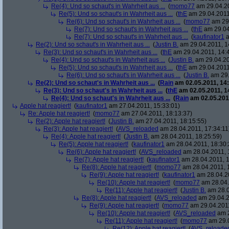
Re(4): Und so schaut's in Wahrheit aus ...
(
momo77
am 29.04.20
Re(5): Und so schaut's in Wahrheit aus ...
(
thE
am 29.04.2011
Re(6): Und so schaut's in Wahrheit aus ...
(
momo77
am 29.
Re(7): Und so schaut's in Wahrheit aus ...
(
thE
am 29.04
Re(7): Und so schaut's in Wahrheit aus ...
(
kaufinator1
a
Re(2): Und so schaut's in Wahrheit aus ...
(
Justin B.
am 29.04.2011, 1
Re(3): Und so schaut's in Wahrheit aus ...
(
thE
am 29.04.2011, 14:
Re(4): Und so schaut's in Wahrheit aus ...
(
Justin B.
am 29.04.20
Re(5): Und so schaut's in Wahrheit aus ...
(
thE
am 29.04.2011
Re(6): Und so schaut's in Wahrheit aus ...
(
Justin B.
am 29.
Re(2): Und so schaut's in Wahrheit aus ...
(
Rain
am 02.05.2011, 14:
Re(3): Und so schaut's in Wahrheit aus ...
(
thE
am 02.05.2011, 1
Re(4): Und so schaut's in Wahrheit aus ...
(
Rain
am 02.05.2011
Apple hat reagiert!
(
kaufinator1
am 27.04.2011, 15:33:01)
Re: Apple hat reagiert!
(
momo77
am 27.04.2011, 18:13:37)
Re(2): Apple hat reagiert!
(
Justin B.
am 27.04.2011, 18:15:55)
Re(3): Apple hat reagiert!
(
AVS_reloaded
am 28.04.2011, 17:34:11
Re(4): Apple hat reagiert!
(
Justin B.
am 28.04.2011, 18:25:59)
Re(5): Apple hat reagiert!
(
kaufinator1
am 28.04.2011, 18:30:
Re(6): Apple hat reagiert!
(
AVS_reloaded
am 28.04.2011, 
Re(7): Apple hat reagiert!
(
kaufinator1
am 28.04.2011, 1
Re(8): Apple hat reagiert!
(
momo77
am 28.04.2011, 
Re(9): Apple hat reagiert!
(
kaufinator1
am 28.04.20
Re(10): Apple hat reagiert!
(
momo77
am 28.04.
Re(11): Apple hat reagiert!
(
Justin B.
am 28.0
Re(8): Apple hat reagiert!
(
AVS_reloaded
am 29.04.2
Re(9): Apple hat reagiert!
(
momo77
am 29.04.2011
Re(10): Apple hat reagiert!
(
AVS_reloaded
am 2
Re(11): Apple hat reagiert!
(
momo77
am 29.0
Re(12): Apple hat reagiert!
(
AVS_reloade