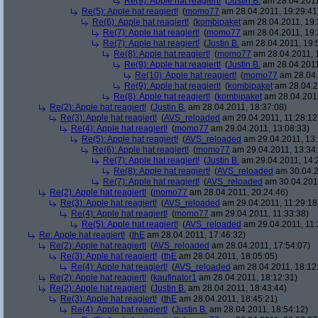
Re(9): Apple hat reagiert!
(
Justin B.
am 28.04.2011
Re(5): Apple hat reagiert!
(
momo77
am 28.04.2011, 19:29:41
Re(6): Apple hat reagiert!
(
kombipaket
am 28.04.2011, 19:
Re(7): Apple hat reagiert!
(
momo77
am 28.04.2011, 19:
Re(7): Apple hat reagiert!
(
Justin B.
am 28.04.2011, 19:
Re(8): Apple hat reagiert!
(
momo77
am 28.04.2011, 
Re(9): Apple hat reagiert!
(
Justin B.
am 28.04.2011
Re(10): Apple hat reagiert!
(
momo77
am 28.04.
Re(9): Apple hat reagiert!
(
kombipaket
am 28.04.2
Re(8): Apple hat reagiert!
(
kombipaket
am 28.04.2011
Re(2): Apple hat reagiert!
(
Justin B.
am 28.04.2011, 18:37:08)
Re(3): Apple hat reagiert!
(
AVS_reloaded
am 29.04.2011, 11:28:12
Re(4): Apple hat reagiert!
(
momo77
am 29.04.2011, 13:08:33)
Re(5): Apple hat reagiert!
(
AVS_reloaded
am 29.04.2011, 13:
Re(6): Apple hat reagiert!
(
momo77
am 29.04.2011, 13:34:
Re(7): Apple hat reagiert!
(
Justin B.
am 29.04.2011, 14:
Re(8): Apple hat reagiert!
(
AVS_reloaded
am 30.04.2
Re(7): Apple hat reagiert!
(
AVS_reloaded
am 30.04.2011
Re(2): Apple hat reagiert!
(
momo77
am 28.04.2011, 20:24:46)
Re(3): Apple hat reagiert!
(
AVS_reloaded
am 29.04.2011, 11:29:18
Re(4): Apple hat reagiert!
(
momo77
am 29.04.2011, 11:33:38)
Re(5): Apple hat reagiert!
(
AVS_reloaded
am 29.04.2011, 11:
Re: Apple hat reagiert!
(
thE
am 28.04.2011, 17:46:32)
Re(2): Apple hat reagiert!
(
AVS_reloaded
am 28.04.2011, 17:54:07)
Re(3): Apple hat reagiert!
(
thE
am 28.04.2011, 18:05:05)
Re(4): Apple hat reagiert!
(
AVS_reloaded
am 28.04.2011, 18:12
Re(2): Apple hat reagiert!
(
kaufinator1
am 28.04.2011, 18:12:31)
Re(2): Apple hat reagiert!
(
Justin B.
am 28.04.2011, 18:43:44)
Re(3): Apple hat reagiert!
(
thE
am 28.04.2011, 18:45:21)
Re(4): Apple hat reagiert!
(
Justin B.
am 28.04.2011, 18:54:12)