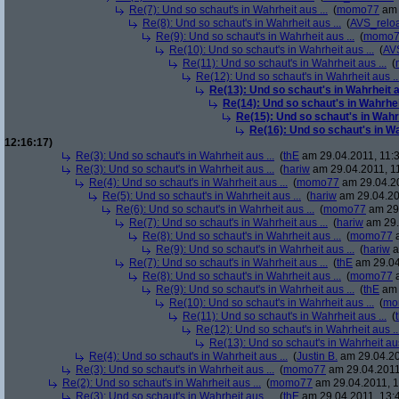
Re(7): Und so schaut's in Wahrheit aus ...
(
momo77
am 
Re(8): Und so schaut's in Wahrheit aus ...
(
AVS_relo
Re(9): Und so schaut's in Wahrheit aus ...
(
momo7
Re(10): Und so schaut's in Wahrheit aus ...
(
AV
Re(11): Und so schaut's in Wahrheit aus ...
(
Re(12): Und so schaut's in Wahrheit aus ..
Re(13): Und so schaut's in Wahrheit au
Re(14): Und so schaut's in Wahrheit
Re(15): Und so schaut's in Wahrh
Re(16): Und so schaut's in Wah
12:16:17)
Re(3): Und so schaut's in Wahrheit aus ...
(
thE
am 29.04.2011, 11:3
Re(3): Und so schaut's in Wahrheit aus ...
(
hariw
am 29.04.2011, 11
Re(4): Und so schaut's in Wahrheit aus ...
(
momo77
am 29.04.20
Re(5): Und so schaut's in Wahrheit aus ...
(
hariw
am 29.04.20
Re(6): Und so schaut's in Wahrheit aus ...
(
momo77
am 29.
Re(7): Und so schaut's in Wahrheit aus ...
(
hariw
am 29.
Re(8): Und so schaut's in Wahrheit aus ...
(
momo77
a
Re(9): Und so schaut's in Wahrheit aus ...
(
hariw
a
Re(7): Und so schaut's in Wahrheit aus ...
(
thE
am 29.04
Re(8): Und so schaut's in Wahrheit aus ...
(
momo77
a
Re(9): Und so schaut's in Wahrheit aus ...
(
thE
am 
Re(10): Und so schaut's in Wahrheit aus ...
(
mo
Re(11): Und so schaut's in Wahrheit aus ...
(
Re(12): Und so schaut's in Wahrheit aus ..
Re(13): Und so schaut's in Wahrheit aus
Re(4): Und so schaut's in Wahrheit aus ...
(
Justin B.
am 29.04.20
Re(3): Und so schaut's in Wahrheit aus ...
(
momo77
am 29.04.2011
Re(2): Und so schaut's in Wahrheit aus ...
(
momo77
am 29.04.2011, 1
Re(3): Und so schaut's in Wahrheit aus ...
(
thE
am 29.04.2011, 13: