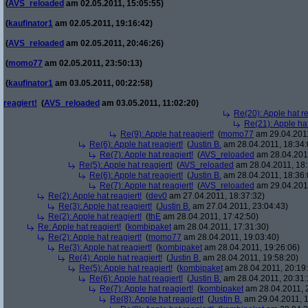
(
AVS_reloaded
am 02.05.2011, 15:05:55)
(
kaufinator1
am 02.05.2011, 19:16:42)
(
AVS_reloaded
am 02.05.2011, 20:46:26)
(
momo77
am 02.05.2011, 23:50:13)
(
kaufinator1
am 03.05.2011, 00:22:58)
reagiert!
(
AVS_reloaded
am 03.05.2011, 11:02:20)
Re(20): Apple hat re
Re(21): Apple hat
Re(9): Apple hat reagiert!
(
momo77
am 29.04.2011
Re(6): Apple hat reagiert!
(
Justin B.
am 28.04.2011, 18:34:
Re(7): Apple hat reagiert!
(
AVS_reloaded
am 28.04.2011
Re(5): Apple hat reagiert!
(
AVS_reloaded
am 28.04.2011, 18:
Re(6): Apple hat reagiert!
(
Justin B.
am 28.04.2011, 18:36:
Re(7): Apple hat reagiert!
(
AVS_reloaded
am 29.04.2011
Re(2): Apple hat reagiert!
(
dev0
am 27.04.2011, 18:37:32)
Re(3): Apple hat reagiert!
(
Justin B.
am 27.04.2011, 23:04:43)
Re(2): Apple hat reagiert!
(
thE
am 28.04.2011, 17:42:50)
Re: Apple hat reagiert!
(
kombipaket
am 28.04.2011, 17:31:30)
Re(2): Apple hat reagiert!
(
momo77
am 28.04.2011, 19:03:40)
Re(3): Apple hat reagiert!
(
kombipaket
am 28.04.2011, 19:26:06)
Re(4): Apple hat reagiert!
(
Justin B.
am 28.04.2011, 19:58:20)
Re(5): Apple hat reagiert!
(
kombipaket
am 28.04.2011, 20:19
Re(6): Apple hat reagiert!
(
Justin B.
am 28.04.2011, 20:31:
Re(7): Apple hat reagiert!
(
kombipaket
am 28.04.2011, 
Re(8): Apple hat reagiert!
(
Justin B.
am 29.04.2011, 1