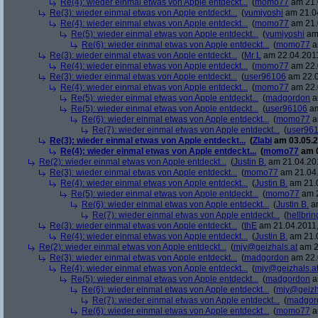
Re(4): wieder einmal etwas von Apple entdeckt...
(
momo77
am 21.
Re(3): wieder einmal etwas von Apple entdeckt...
(
yumiyoshi
am 21.04
Re(4): wieder einmal etwas von Apple entdeckt...
(
momo77
am 21.
Re(5): wieder einmal etwas von Apple entdeckt...
(
yumiyoshi
am 
Re(6): wieder einmal etwas von Apple entdeckt...
(
momo77
a
Re(3): wieder einmal etwas von Apple entdeckt...
(
Mr L
am 22.04.2011
Re(4): wieder einmal etwas von Apple entdeckt...
(
momo77
am 22.
Re(3): wieder einmal etwas von Apple entdeckt...
(
user96106
am 22.0
Re(4): wieder einmal etwas von Apple entdeckt...
(
momo77
am 22.
Re(5): wieder einmal etwas von Apple entdeckt...
(
madgordon
a
Re(5): wieder einmal etwas von Apple entdeckt...
(
user96106
am
Re(6): wieder einmal etwas von Apple entdeckt...
(
momo77
a
Re(7): wieder einmal etwas von Apple entdeckt...
(
user96
Re(3): wieder einmal etwas von Apple entdeckt...
(
Zlabi
am 03.05.2
Re(4): wieder einmal etwas von Apple entdeckt...
(
momo77
am 0
Re(2): wieder einmal etwas von Apple entdeckt...
(
Justin B.
am 21.04.201
Re(3): wieder einmal etwas von Apple entdeckt...
(
momo77
am 21.04.
Re(4): wieder einmal etwas von Apple entdeckt...
(
Justin B.
am 21.0
Re(5): wieder einmal etwas von Apple entdeckt...
(
momo77
am 2
Re(6): wieder einmal etwas von Apple entdeckt...
(
Justin B.
am
Re(7): wieder einmal etwas von Apple entdeckt...
(
hellbrin
Re(3): wieder einmal etwas von Apple entdeckt...
(
thE
am 21.04.2011,
Re(4): wieder einmal etwas von Apple entdeckt...
(
Justin B.
am 21.0
Re(2): wieder einmal etwas von Apple entdeckt...
(
mjy@geizhals.at
am 2
Re(3): wieder einmal etwas von Apple entdeckt...
(
madgordon
am 22.
Re(4): wieder einmal etwas von Apple entdeckt...
(
mjy@geizhals.a
Re(5): wieder einmal etwas von Apple entdeckt...
(
madgordon
a
Re(6): wieder einmal etwas von Apple entdeckt...
(
mjy@geizh
Re(7): wieder einmal etwas von Apple entdeckt...
(
madgor
Re(6): wieder einmal etwas von Apple entdeckt...
(
momo77
a