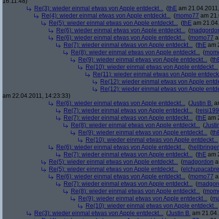
16:11:48)
Re(3): wieder einmal etwas von Apple entdeckt...
(
thE
am 21.04.2011,
Re(4): wieder einmal etwas von Apple entdeckt...
(
momo77
am 21.
Re(5): wieder einmal etwas von Apple entdeckt...
(
thE
am 21.04.
Re(6): wieder einmal etwas von Apple entdeckt...
(
madgordo
Re(6): wieder einmal etwas von Apple entdeckt...
(
momo77
a
Re(7): wieder einmal etwas von Apple entdeckt...
(
thE
am 2
Re(8): wieder einmal etwas von Apple entdeckt...
(
mom
Re(9): wieder einmal etwas von Apple entdeckt...
(
th
Re(10): wieder einmal etwas von Apple entdeckt...
Re(11): wieder einmal etwas von Apple entdeckt
Re(12): wieder einmal etwas von Apple entde
Re(12): wieder einmal etwas von Apple entde
am 22.04.2011, 14:23:33)
Re(6): wieder einmal etwas von Apple entdeckt...
(
Justin B.
am
Re(7): wieder einmal etwas von Apple entdeckt...
(
reisi19
Re(7): wieder einmal etwas von Apple entdeckt...
(
thE
am 2
Re(8): wieder einmal etwas von Apple entdeckt...
(
Justi
Re(9): wieder einmal etwas von Apple entdeckt...
(
th
Re(10): wieder einmal etwas von Apple entdeckt...
Re(6): wieder einmal etwas von Apple entdeckt...
(
hellbringer
Re(7): wieder einmal etwas von Apple entdeckt...
(
thE
am 2
Re(5): wieder einmal etwas von Apple entdeckt...
(
madgordon
a
Re(5): wieder einmal etwas von Apple entdeckt...
(
elchupacabr
Re(6): wieder einmal etwas von Apple entdeckt...
(
momo77
a
Re(7): wieder einmal etwas von Apple entdeckt...
(
madgor
Re(8): wieder einmal etwas von Apple entdeckt...
(
mom
Re(9): wieder einmal etwas von Apple entdeckt...
(
ma
Re(10): wieder einmal etwas von Apple entdeckt...
Re(3): wieder einmal etwas von Apple entdeckt...
(
Justin B.
am 21.04.