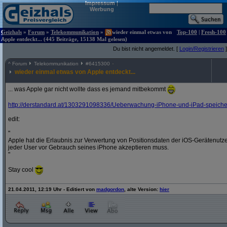
Impressum
|
Werbung
Geizhals
»
Forum
»
Telekommunikation
»
wieder einmal etwas von
Top-100
|
Fresh-100
Apple entdeckt... (445 Beiträge, 15138 Mal gelesen)
Du bist nicht angemeldet. [
Login/Registrieren
]
^
Forum
Telekommunikation
#
6415300
wieder einmal etwas von Apple entdeckt...
... was Apple gar nicht wollte dass es jemand mitbekommt
http:/
/
derstandard.at/
1303291098336/
Ueberwachung-iPhone-und-iPad-speichern
edit:
"
Apple hat die Erlaubnis zur Verwertung von Positionsdaten der iOS-Gerätenut
jeder User vor Gebrauch seines iPhone akzeptieren muss.
"
Stay cool
21.04.2011, 12:19 Uhr - Editiert von
madgordon
, alte Version:
hier