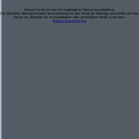
Dieses Forum ist eine frei zugängliche Diskussionsplattform.
Der Betreiber übernimmt keine Verantwortung für den Inhalt der Beiträge und behält sich das
Recht vor, Beiträge mit rechtswidrigem oder anstößigem Inhalt zu löschen.
Datenschutzerklärung