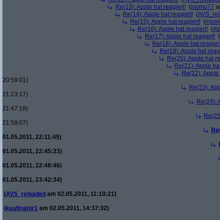
Re(13): Apple hat reagiert!
(
momo77
am
Re(14): Apple hat reagiert!
(
AVS_re
Re(15): Apple hat reagiert!
(
mom
Re(16): Apple hat reagiert!
(
AV
Re(17): Apple hat reagiert!
(
Re(18): Apple hat reagiert
Re(19): Apple hat reagi
Re(20): Apple hat re
Re(21): Apple hat
Re(22): Apple 
20:59:01)
Re(23): App
21:23:17)
Re(24): A
21:47:18)
Re(25)
21:58:07)
Re(
01.05.2011, 22:11:45)
01.05.2011, 22:45:23)
01.05.2011, 22:48:46)
01.05.2011, 23:42:34)
(
AVS_reloaded
am 02.05.2011, 11:10:21)
(
kaufinator1
am 02.05.2011, 14:37:32)