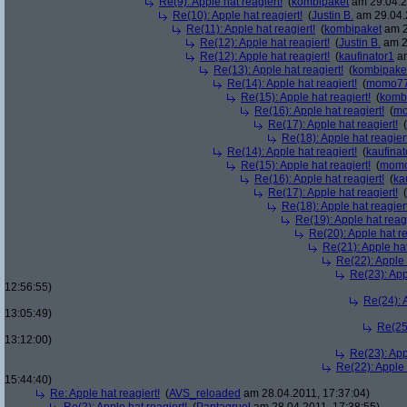
Re(9): Apple hat reagiert!
(
kombipaket
am 29.04.2
Re(10): Apple hat reagiert!
(
Justin B.
am 29.04.
Re(11): Apple hat reagiert!
(
kombipaket
am 2
Re(12): Apple hat reagiert!
(
Justin B.
am 2
Re(12): Apple hat reagiert!
(
kaufinator1
am
Re(13): Apple hat reagiert!
(
kombipake
Re(14): Apple hat reagiert!
(
momo7
Re(15): Apple hat reagiert!
(
komb
Re(16): Apple hat reagiert!
(
m
Re(17): Apple hat reagiert!
(
Re(18): Apple hat reagiert
Re(14): Apple hat reagiert!
(
kaufinat
Re(15): Apple hat reagiert!
(
mom
Re(16): Apple hat reagiert!
(
ka
Re(17): Apple hat reagiert!
(
Re(18): Apple hat reagiert
Re(19): Apple hat reagi
Re(20): Apple hat re
Re(21): Apple hat
Re(22): Apple 
Re(23): App
12:56:55)
Re(24): A
13:05:49)
Re(25)
13:12:00)
Re(23): App
Re(22): Apple 
15:44:40)
Re: Apple hat reagiert!
(
AVS_reloaded
am 28.04.2011, 17:37:04)