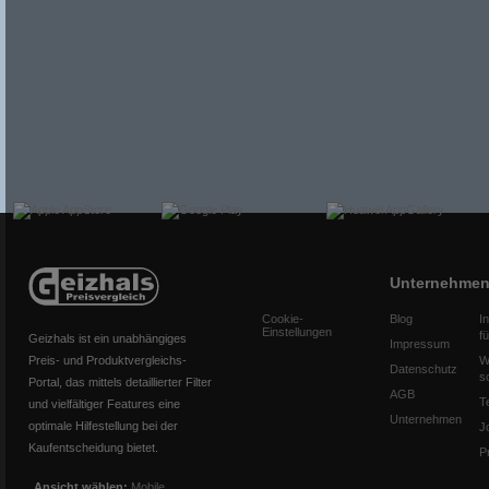
Unternehme
Cookie-
Blog
I
Einstellungen
f
Geizhals ist ein unabhängiges
Impressum
Preis- und Produktvergleichs-
W
Datenschutz
s
Portal, das mittels detaillierter Filter
AGB
T
und vielfältiger Features eine
Unternehmen
optimale Hilfestellung bei der
J
Kaufentscheidung bietet.
P
Ansicht wählen:
Mobile