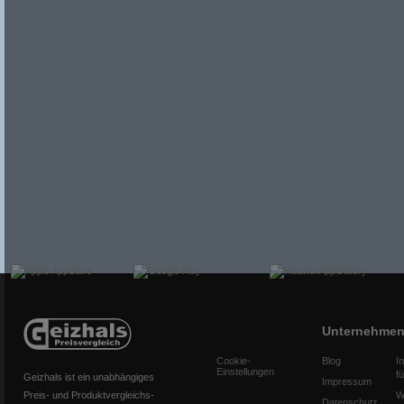
Unternehme
Cookie-
Blog
I
Einstellungen
f
Geizhals ist ein unabhängiges
Impressum
Preis- und Produktvergleichs-
W
Datenschutz