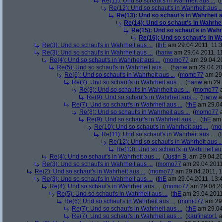
Re(11): Und so schaut's in Wahrheit aus ...
(
Re(12): Und so schaut's in Wahrheit aus ..
Re(13): Und so schaut's in Wahrheit au
Re(14): Und so schaut's in Wahrheit
Re(15): Und so schaut's in Wahrh
Re(16): Und so schaut's in Wah
Re(3): Und so schaut's in Wahrheit aus ...
(
thE
am 29.04.2011, 11:3
Re(3): Und so schaut's in Wahrheit aus ...
(
hariw
am 29.04.2011, 11
Re(4): Und so schaut's in Wahrheit aus ...
(
momo77
am 29.04.20
Re(5): Und so schaut's in Wahrheit aus ...
(
hariw
am 29.04.20
Re(6): Und so schaut's in Wahrheit aus ...
(
momo77
am 29.
Re(7): Und so schaut's in Wahrheit aus ...
(
hariw
am 29.
Re(8): Und so schaut's in Wahrheit aus ...
(
momo77
a
Re(9): Und so schaut's in Wahrheit aus ...
(
hariw
a
Re(7): Und so schaut's in Wahrheit aus ...
(
thE
am 29.04
Re(8): Und so schaut's in Wahrheit aus ...
(
momo77
a
Re(9): Und so schaut's in Wahrheit aus ...
(
thE
am 
Re(10): Und so schaut's in Wahrheit aus ...
(
mo
Re(11): Und so schaut's in Wahrheit aus ...
(
Re(12): Und so schaut's in Wahrheit aus ..
Re(13): Und so schaut's in Wahrheit aus
Re(4): Und so schaut's in Wahrheit aus ...
(
Justin B.
am 29.04.20
Re(3): Und so schaut's in Wahrheit aus ...
(
momo77
am 29.04.2011
Re(2): Und so schaut's in Wahrheit aus ...
(
momo77
am 29.04.2011, 1
Re(3): Und so schaut's in Wahrheit aus ...
(
thE
am 29.04.2011, 13:
Re(4): Und so schaut's in Wahrheit aus ...
(
momo77
am 29.04.20
Re(5): Und so schaut's in Wahrheit aus ...
(
thE
am 29.04.2011
Re(6): Und so schaut's in Wahrheit aus ...
(
momo77
am 29.
Re(7): Und so schaut's in Wahrheit aus ...
(
thE
am 29.04
Re(7): Und so schaut's in Wahrheit aus ...
(
kaufinator1
a