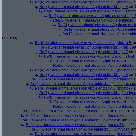
Re(6): wieder einmal etwas von Apple entdeckt...
(
momo77
a
Re(7): wieder einmal etwas von Apple entdeckt...
(
thE
am 2
Re(8): wieder einmal etwas von Apple entdeckt...
(
mom
Re(9): wieder einmal etwas von Apple entdeckt...
(
th
Re(10): wieder einmal etwas von Apple entdeckt...
Re(11): wieder einmal etwas von Apple entdeckt
Re(12): wieder einmal etwas von Apple entde
Re(12): wieder einmal etwas von Apple entde
14:23:33)
Re(6): wieder einmal etwas von Apple entdeckt...
(
Justin B.
am
Re(7): wieder einmal etwas von Apple entdeckt...
(
reisi19
Re(7): wieder einmal etwas von Apple entdeckt...
(
thE
am 2
Re(8): wieder einmal etwas von Apple entdeckt...
(
Justi
Re(9): wieder einmal etwas von Apple entdeckt...
(
th
Re(10): wieder einmal etwas von Apple entdeckt...
Re(6): wieder einmal etwas von Apple entdeckt...
(
hellbringer
Re(7): wieder einmal etwas von Apple entdeckt...
(
thE
am 2
Re(5): wieder einmal etwas von Apple entdeckt...
(
madgordon
a
Re(5): wieder einmal etwas von Apple entdeckt...
(
elchupacabr
Re(6): wieder einmal etwas von Apple entdeckt...
(
momo77
a
Re(7): wieder einmal etwas von Apple entdeckt...
(
madgor
Re(8): wieder einmal etwas von Apple entdeckt...
(
mom
Re(9): wieder einmal etwas von Apple entdeckt...
(
ma
Re(10): wieder einmal etwas von Apple entdeckt...
Re(3): wieder einmal etwas von Apple entdeckt...
(
Justin B.
am 21.04.
Re(4): wieder einmal etwas von Apple entdeckt...
(
momo77
am 21.
Re(3): wieder einmal etwas von Apple entdeckt...
(
yumiyoshi
am 21.04
Re(4): wieder einmal etwas von Apple entdeckt...
(
momo77
am 21.
Re(5): wieder einmal etwas von Apple entdeckt...
(
yumiyoshi
am 
Re(6): wieder einmal etwas von Apple entdeckt...
(
momo77
a