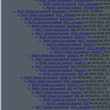
Re(8): Apple hat reagiert!
(
Pantagruel
am 28.04.2011
Re(9): Apple hat reagiert!
(
AVS_reloaded
am 28.04
Re(10): Apple hat reagiert!
(
Pantagruel
am 28.0
Re(2): Apple hat reagiert!
(
kaufinator1
am 28.04.2011, 18:09:54)
Re(3): Apple hat reagiert!
(
AVS_reloaded
am 28.04.2011, 18:15:57
Re(4): Apple hat reagiert!
(
kaufinator1
am 28.04.2011, 18:19:16
Re(5): Apple hat reagiert!
(
AVS_reloaded
am 28.04.2011, 18:
Re(6): Apple hat reagiert!
(
kaufinator1
am 28.04.2011, 18:
Re(7): Apple hat reagiert!
(
thE
am 29.04.2011, 11:10:14
Re(7): Apple hat reagiert!
(
AVS_reloaded
am 29.04.2011
Re(8): Apple hat reagiert!
(
momo77
am 29.04.2011, 1
Re(9): Apple hat reagiert!
(
AVS_reloaded
am 29.04
Re(10): Apple hat reagiert!
(
momo77
am 29.04.
Re(11): Apple hat reagiert!
(
AVS_reloaded
am
Re(12): Apple hat reagiert!
(
momo77
am 2
Re(6): Apple hat reagiert!
(
Justin B.
am 28.04.2011, 19:08:
Re(7): Apple hat reagiert!
(
momo77
am 28.04.2011, 19:
Re(8): Apple hat reagiert!
(
Justin B.
am 28.04.2011, 1
Re(7): Apple hat reagiert!
(
thE
am 29.04.2011, 11:10:48
Re(8): Apple hat reagiert!
(
momo77
am 29.04.2011, 
Re(9): Apple hat reagiert!
(
thE
am 29.04.2011, 13:
Re(4): Apple hat reagiert!
(
Justin B.
am 28.04.2011, 18:41:11)
Re(5): Apple hat reagiert!
(
AVS_reloaded
am 29.04.2011, 11:
Re(6): Apple hat reagiert!
(
momo77
am 29.04.2011, 13:19
Re(6): Apple hat reagiert!
(
thE
am 29.04.2011, 13:41:31)
Re(7): Apple hat reagiert!
(
momo77
am 29.04.2011, 13:
Re(8): Apple hat reagiert!
(
thE
am 29.04.2011, 14:02
Re(9): Apple hat reagiert!
(
momo77
am 30.04.2011
Re(10): Apple hat reagiert!
(
thE
am 30.04.2011,
Re(7): Apple hat reagiert!
(
AVS_reloaded
am 30.04.2011