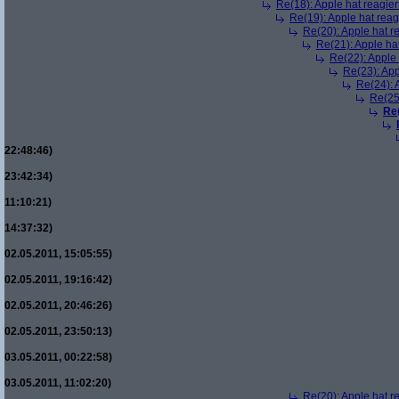
Re(18): Apple hat reagiert
Re(19): Apple hat reagi
Re(20): Apple hat re
Re(21): Apple hat
Re(22): Apple 
Re(23): App
Re(24): A
Re(25)
Re(
22:48:46)
23:42:34)
11:10:21)
14:37:32)
02.05.2011, 15:05:55)
02.05.2011, 19:16:42)
02.05.2011, 20:46:26)
02.05.2011, 23:50:13)
03.05.2011, 00:22:58)
03.05.2011, 11:02:20)
Re(20): Apple hat re