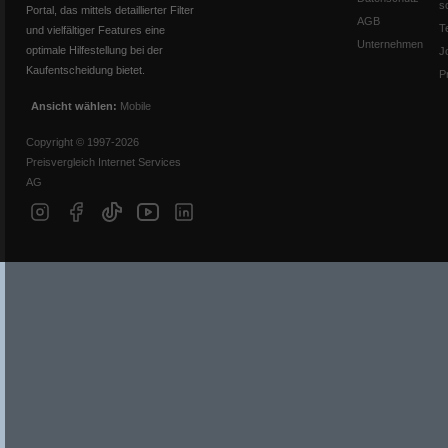
s
Portal, das mittels detaillierter Filter
AGB
T
und vielfältiger Features eine
Unternehmen
optimale Hilfestellung bei der
J
Kaufentscheidung bietet.
P
Ansicht wählen:
Mobile
Copyright © 1997-2026
Preisvergleich Internet Services
AG