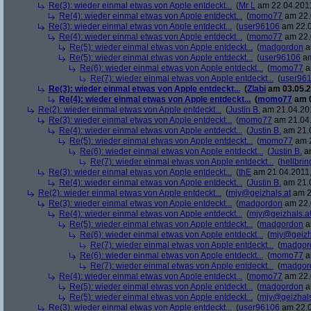
Re(3): wieder einmal etwas von Apple entdeckt...
(
Mr L
am 22.04.2011
Re(4): wieder einmal etwas von Apple entdeckt...
(
momo77
am 22.
Re(3): wieder einmal etwas von Apple entdeckt...
(
user96106
am 22.0
Re(4): wieder einmal etwas von Apple entdeckt...
(
momo77
am 22.
Re(5): wieder einmal etwas von Apple entdeckt...
(
madgordon
a
Re(5): wieder einmal etwas von Apple entdeckt...
(
user96106
am
Re(6): wieder einmal etwas von Apple entdeckt...
(
momo77
a
Re(7): wieder einmal etwas von Apple entdeckt...
(
user96
Re(3): wieder einmal etwas von Apple entdeckt...
(
Zlabi
am 03.05.2
Re(4): wieder einmal etwas von Apple entdeckt...
(
momo77
am 0
Re(2): wieder einmal etwas von Apple entdeckt...
(
Justin B.
am 21.04.201
Re(3): wieder einmal etwas von Apple entdeckt...
(
momo77
am 21.04.
Re(4): wieder einmal etwas von Apple entdeckt...
(
Justin B.
am 21.0
Re(5): wieder einmal etwas von Apple entdeckt...
(
momo77
am 2
Re(6): wieder einmal etwas von Apple entdeckt...
(
Justin B.
am
Re(7): wieder einmal etwas von Apple entdeckt...
(
hellbrin
Re(3): wieder einmal etwas von Apple entdeckt...
(
thE
am 21.04.2011,
Re(4): wieder einmal etwas von Apple entdeckt...
(
Justin B.
am 21.0
Re(2): wieder einmal etwas von Apple entdeckt...
(
mjy@geizhals.at
am 2
Re(3): wieder einmal etwas von Apple entdeckt...
(
madgordon
am 22.
Re(4): wieder einmal etwas von Apple entdeckt...
(
mjy@geizhals.a
Re(5): wieder einmal etwas von Apple entdeckt...
(
madgordon
a
Re(6): wieder einmal etwas von Apple entdeckt...
(
mjy@geizh
Re(7): wieder einmal etwas von Apple entdeckt...
(
madgor
Re(6): wieder einmal etwas von Apple entdeckt...
(
momo77
a
Re(7): wieder einmal etwas von Apple entdeckt...
(
madgor
Re(4): wieder einmal etwas von Apple entdeckt...
(
momo77
am 22.
Re(5): wieder einmal etwas von Apple entdeckt...
(
madgordon
a
Re(5): wieder einmal etwas von Apple entdeckt...
(
mjy@geizhals
Re(3): wieder einmal etwas von Apple entdeckt...
(
user96106
am 22.0