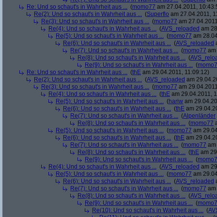
Re: Und so schaut's in Wahrheit aus ...
(
momo77
am 27.04.2011, 10:43:
Re(2): Und so schaut's in Wahrheit aus ...
(
Superflo
am 27.04.2011, 1
Re(3): Und so schaut's in Wahrheit aus ...
(
momo77
am 27.04.2011
Re(4): Und so schaut's in Wahrheit aus ...
(
AVS_reloaded
am 28.
Re(5): Und so schaut's in Wahrheit aus ...
(
momo77
am 28.04
Re(6): Und so schaut's in Wahrheit aus ...
(
AVS_reloaded
a
Re(7): Und so schaut's in Wahrheit aus ...
(
momo77
am 
Re(8): Und so schaut's in Wahrheit aus ...
(
AVS_relo
Re(9): Und so schaut's in Wahrheit aus ...
(
momo7
Re: Und so schaut's in Wahrheit aus ...
(
thE
am 29.04.2011, 11:09:12)
Re(2): Und so schaut's in Wahrheit aus ...
(
AVS_reloaded
am 29.04.20
Re(3): Und so schaut's in Wahrheit aus ...
(
momo77
am 29.04.2011,
Re(4): Und so schaut's in Wahrheit aus ...
(
thE
am 29.04.2011, 1
Re(5): Und so schaut's in Wahrheit aus ...
(
hariw
am 29.04.20
Re(6): Und so schaut's in Wahrheit aus ...
(
thE
am 29.04.20
Re(7): Und so schaut's in Wahrheit aus ...
(
Alpenländer
Re(8): Und so schaut's in Wahrheit aus ...
(
momo77
a
Re(5): Und so schaut's in Wahrheit aus ...
(
momo77
am 29.04
Re(6): Und so schaut's in Wahrheit aus ...
(
thE
am 29.04.20
Re(7): Und so schaut's in Wahrheit aus ...
(
momo77
am 
Re(8): Und so schaut's in Wahrheit aus ...
(
thE
am 29.
Re(9): Und so schaut's in Wahrheit aus ...
(
momo7
Re(4): Und so schaut's in Wahrheit aus ...
(
AVS_reloaded
am 29.
Re(5): Und so schaut's in Wahrheit aus ...
(
momo77
am 29.04
Re(6): Und so schaut's in Wahrheit aus ...
(
AVS_reloaded
a
Re(7): Und so schaut's in Wahrheit aus ...
(
momo77
am 
Re(8): Und so schaut's in Wahrheit aus ...
(
AVS_relo
Re(9): Und so schaut's in Wahrheit aus ...
(
momo7
Re(10): Und so schaut's in Wahrheit aus ...
(
AV