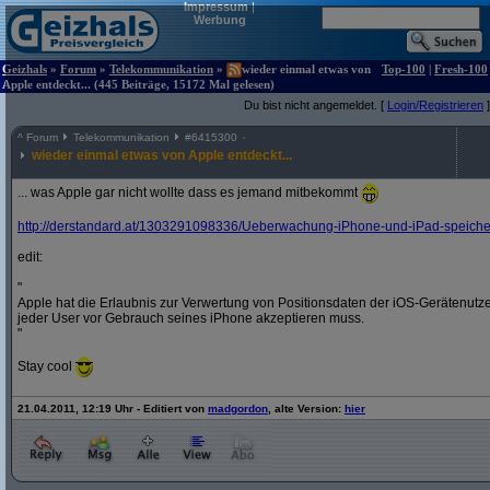
Impressum
|
Werbung
Geizhals
»
Forum
»
Telekommunikation
»
wieder einmal etwas von
Top-100
|
Fresh-100
Apple entdeckt... (445 Beiträge, 15172 Mal gelesen)
Du bist nicht angemeldet. [
Login/Registrieren
]
^
Forum
Telekommunikation
#
6415300
wieder einmal etwas von Apple entdeckt...
... was Apple gar nicht wollte dass es jemand mitbekommt
http:/
/
derstandard.at/
1303291098336/
Ueberwachung-iPhone-und-iPad-speichern
edit:
"
Apple hat die Erlaubnis zur Verwertung von Positionsdaten der iOS-Gerätenut
jeder User vor Gebrauch seines iPhone akzeptieren muss.
"
Stay cool
21.04.2011, 12:19 Uhr - Editiert von
madgordon
, alte Version:
hier