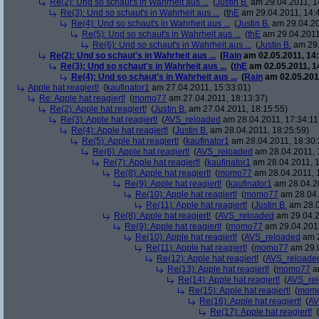
Re(2): Und so schaut's in Wahrheit aus ...
(
Justin B.
am 29.04.2011, 1
Re(3): Und so schaut's in Wahrheit aus ...
(
thE
am 29.04.2011, 14:
Re(4): Und so schaut's in Wahrheit aus ...
(
Justin B.
am 29.04.20
Re(5): Und so schaut's in Wahrheit aus ...
(
thE
am 29.04.2011
Re(6): Und so schaut's in Wahrheit aus ...
(
Justin B.
am 29.
Re(2): Und so schaut's in Wahrheit aus ...
(
Rain
am 02.05.2011, 14:
Re(3): Und so schaut's in Wahrheit aus ...
(
thE
am 02.05.2011, 1
Re(4): Und so schaut's in Wahrheit aus ...
(
Rain
am 02.05.2011
Apple hat reagiert!
(
kaufinator1
am 27.04.2011, 15:33:01)
Re: Apple hat reagiert!
(
momo77
am 27.04.2011, 18:13:37)
Re(2): Apple hat reagiert!
(
Justin B.
am 27.04.2011, 18:15:55)
Re(3): Apple hat reagiert!
(
AVS_reloaded
am 28.04.2011, 17:34:11
Re(4): Apple hat reagiert!
(
Justin B.
am 28.04.2011, 18:25:59)
Re(5): Apple hat reagiert!
(
kaufinator1
am 28.04.2011, 18:30:
Re(6): Apple hat reagiert!
(
AVS_reloaded
am 28.04.2011, 
Re(7): Apple hat reagiert!
(
kaufinator1
am 28.04.2011, 1
Re(8): Apple hat reagiert!
(
momo77
am 28.04.2011, 
Re(9): Apple hat reagiert!
(
kaufinator1
am 28.04.20
Re(10): Apple hat reagiert!
(
momo77
am 28.04.
Re(11): Apple hat reagiert!
(
Justin B.
am 28.0
Re(8): Apple hat reagiert!
(
AVS_reloaded
am 29.04.2
Re(9): Apple hat reagiert!
(
momo77
am 29.04.2011
Re(10): Apple hat reagiert!
(
AVS_reloaded
am 2
Re(11): Apple hat reagiert!
(
momo77
am 29.0
Re(12): Apple hat reagiert!
(
AVS_reloade
Re(13): Apple hat reagiert!
(
momo77
am
Re(14): Apple hat reagiert!
(
AVS_re
Re(15): Apple hat reagiert!
(
mom
Re(16): Apple hat reagiert!
(
AV
Re(17): Apple hat reagiert!
(