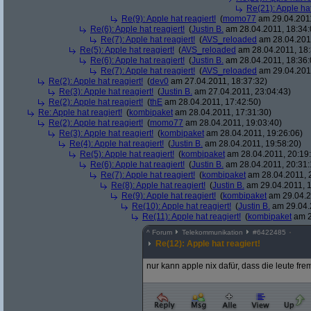
Re(21): Apple hat
Re(9): Apple hat reagiert!
(
momo77
am 29.04.2011
Re(6): Apple hat reagiert!
(
Justin B.
am 28.04.2011, 18:34:
Re(7): Apple hat reagiert!
(
AVS_reloaded
am 28.04.2011
Re(5): Apple hat reagiert!
(
AVS_reloaded
am 28.04.2011, 18:
Re(6): Apple hat reagiert!
(
Justin B.
am 28.04.2011, 18:36:
Re(7): Apple hat reagiert!
(
AVS_reloaded
am 29.04.2011
Re(2): Apple hat reagiert!
(
dev0
am 27.04.2011, 18:37:32)
Re(3): Apple hat reagiert!
(
Justin B.
am 27.04.2011, 23:04:43)
Re(2): Apple hat reagiert!
(
thE
am 28.04.2011, 17:42:50)
Re: Apple hat reagiert!
(
kombipaket
am 28.04.2011, 17:31:30)
Re(2): Apple hat reagiert!
(
momo77
am 28.04.2011, 19:03:40)
Re(3): Apple hat reagiert!
(
kombipaket
am 28.04.2011, 19:26:06)
Re(4): Apple hat reagiert!
(
Justin B.
am 28.04.2011, 19:58:20)
Re(5): Apple hat reagiert!
(
kombipaket
am 28.04.2011, 20:19
Re(6): Apple hat reagiert!
(
Justin B.
am 28.04.2011, 20:31:
Re(7): Apple hat reagiert!
(
kombipaket
am 28.04.2011, 
Re(8): Apple hat reagiert!
(
Justin B.
am 29.04.2011, 1
Re(9): Apple hat reagiert!
(
kombipaket
am 29.04.2
Re(10): Apple hat reagiert!
(
Justin B.
am 29.04.
Re(11): Apple hat reagiert!
(
kombipaket
am 2
^
Forum
Telekommunikation
#
6422485
Re(12): Apple hat reagiert!
nur kann apple nix dafür, dass die leute fr