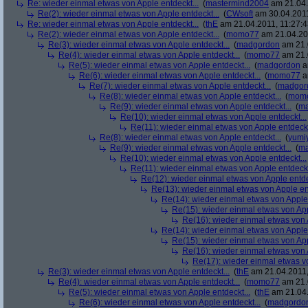
Re: wieder einmal etwas von Apple entdeckt...
(
mastermind2004
am 21.04.
Re(2): wieder einmal etwas von Apple entdeckt...
(
CWsoft
am 30.04.2011
Re: wieder einmal etwas von Apple entdeckt...
(
thE
am 21.04.2011, 11:27:4
Re(2): wieder einmal etwas von Apple entdeckt...
(
momo77
am 21.04.201
Re(3): wieder einmal etwas von Apple entdeckt...
(
madgordon
am 21.
Re(4): wieder einmal etwas von Apple entdeckt...
(
momo77
am 21.
Re(5): wieder einmal etwas von Apple entdeckt...
(
madgordon
a
Re(6): wieder einmal etwas von Apple entdeckt...
(
momo77
a
Re(7): wieder einmal etwas von Apple entdeckt...
(
madgor
Re(8): wieder einmal etwas von Apple entdeckt...
(
mom
Re(9): wieder einmal etwas von Apple entdeckt...
(
ma
Re(10): wieder einmal etwas von Apple entdeckt...
Re(11): wieder einmal etwas von Apple entdeckt
Re(8): wieder einmal etwas von Apple entdeckt...
(
yumi
Re(9): wieder einmal etwas von Apple entdeckt...
(
ma
Re(10): wieder einmal etwas von Apple entdeckt...
Re(11): wieder einmal etwas von Apple entdeckt
Re(12): wieder einmal etwas von Apple entde
Re(13): wieder einmal etwas von Apple ent
Re(14): wieder einmal etwas von Apple 
Re(15): wieder einmal etwas von App
Re(16): wieder einmal etwas von A
Re(14): wieder einmal etwas von Apple 
Re(15): wieder einmal etwas von App
Re(16): wieder einmal etwas von A
Re(17): wieder einmal etwas vo
Re(3): wieder einmal etwas von Apple entdeckt...
(
thE
am 21.04.2011,
Re(4): wieder einmal etwas von Apple entdeckt...
(
momo77
am 21.
Re(5): wieder einmal etwas von Apple entdeckt...
(
thE
am 21.04.
Re(6): wieder einmal etwas von Apple entdeckt...
(
madgordo