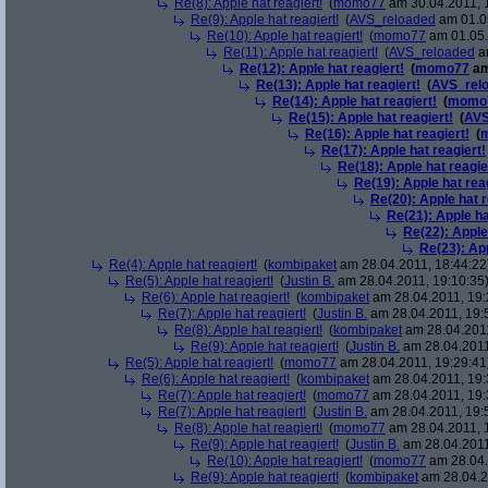
Re(8): Apple hat reagiert!
(
momo77
am 30.04.2011, 
Re(9): Apple hat reagiert!
(
AVS_reloaded
am 01.05
Re(10): Apple hat reagiert!
(
momo77
am 01.05.
Re(11): Apple hat reagiert!
(
AVS_reloaded
am
Re(12): Apple hat reagiert!
(
momo77
am
Re(13): Apple hat reagiert!
(
AVS_rel
Re(14): Apple hat reagiert!
(
momo
Re(15): Apple hat reagiert!
(
AVS
Re(16): Apple hat reagiert!
(
Re(17): Apple hat reagiert!
Re(18): Apple hat reagie
Re(19): Apple hat rea
Re(20): Apple hat r
Re(21): Apple ha
Re(22): Apple
Re(23): App
Re(4): Apple hat reagiert!
(
kombipaket
am 28.04.2011, 18:44:22
Re(5): Apple hat reagiert!
(
Justin B.
am 28.04.2011, 19:10:35
Re(6): Apple hat reagiert!
(
kombipaket
am 28.04.2011, 19:
Re(7): Apple hat reagiert!
(
Justin B.
am 28.04.2011, 19:
Re(8): Apple hat reagiert!
(
kombipaket
am 28.04.2011
Re(9): Apple hat reagiert!
(
Justin B.
am 28.04.2011
Re(5): Apple hat reagiert!
(
momo77
am 28.04.2011, 19:29:41
Re(6): Apple hat reagiert!
(
kombipaket
am 28.04.2011, 19:
Re(7): Apple hat reagiert!
(
momo77
am 28.04.2011, 19:
Re(7): Apple hat reagiert!
(
Justin B.
am 28.04.2011, 19:
Re(8): Apple hat reagiert!
(
momo77
am 28.04.2011, 
Re(9): Apple hat reagiert!
(
Justin B.
am 28.04.2011
Re(10): Apple hat reagiert!
(
momo77
am 28.04.
Re(9): Apple hat reagiert!
(
kombipaket
am 28.04.2