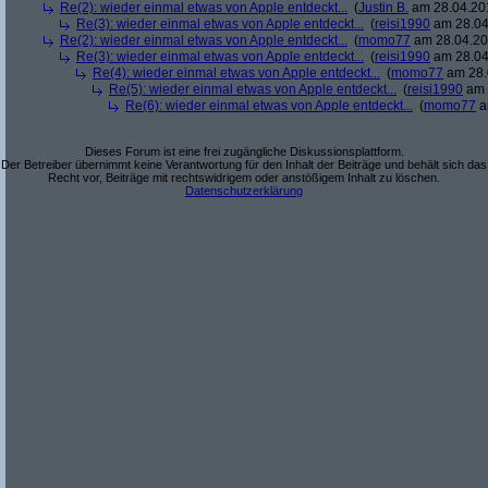
Re(2): wieder einmal etwas von Apple entdeckt...
(
Justin B.
am 28.04.201
Re(3): wieder einmal etwas von Apple entdeckt...
(
reisi1990
am 28.04
Re(2): wieder einmal etwas von Apple entdeckt...
(
momo77
am 28.04.201
Re(3): wieder einmal etwas von Apple entdeckt...
(
reisi1990
am 28.04
Re(4): wieder einmal etwas von Apple entdeckt...
(
momo77
am 28.
Re(5): wieder einmal etwas von Apple entdeckt...
(
reisi1990
am 
Re(6): wieder einmal etwas von Apple entdeckt...
(
momo77
a
Dieses Forum ist eine frei zugängliche Diskussionsplattform.
Der Betreiber übernimmt keine Verantwortung für den Inhalt der Beiträge und behält sich das
Recht vor, Beiträge mit rechtswidrigem oder anstößigem Inhalt zu löschen.
Datenschutzerklärung