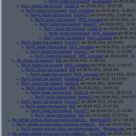
Re(8): Apple hat reagiert!
(
kombipaket
am 28.04.2011
Re(2): Apple hat reagiert!
(
Justin B.
am 28.04.2011, 18:37:08)
Re(3): Apple hat reagiert!
(
AVS_reloaded
am 29.04.2011, 11:28:12
Re(4): Apple hat reagiert!
(
momo77
am 29.04.2011, 13:08:33)
Re(5): Apple hat reagiert!
(
AVS_reloaded
am 29.04.2011, 13:
Re(6): Apple hat reagiert!
(
momo77
am 29.04.2011, 13:34:
Re(7): Apple hat reagiert!
(
Justin B.
am 29.04.2011, 14:
Re(8): Apple hat reagiert!
(
AVS_reloaded
am 30.04.2
Re(7): Apple hat reagiert!
(
AVS_reloaded
am 30.04.2011
Re(2): Apple hat reagiert!
(
momo77
am 28.04.2011, 20:24:46)
Re(3): Apple hat reagiert!
(
AVS_reloaded
am 29.04.2011, 11:29:18
Re(4): Apple hat reagiert!
(
momo77
am 29.04.2011, 11:33:38)
Re(5): Apple hat reagiert!
(
AVS_reloaded
am 29.04.2011, 11:
Re: Apple hat reagiert!
(
thE
am 28.04.2011, 17:46:32)
Re(2): Apple hat reagiert!
(
AVS_reloaded
am 28.04.2011, 17:54:07)
Re(3): Apple hat reagiert!
(
thE
am 28.04.2011, 18:05:05)
Re(4): Apple hat reagiert!
(
AVS_reloaded
am 28.04.2011, 18:12
Re(2): Apple hat reagiert!
(
kaufinator1
am 28.04.2011, 18:12:31)
Re(2): Apple hat reagiert!
(
Justin B.
am 28.04.2011, 18:43:44)
Re(3): Apple hat reagiert!
(
thE
am 28.04.2011, 18:45:21)
Re(4): Apple hat reagiert!
(
Justin B.
am 28.04.2011, 18:54:12)
Re(5): Apple hat reagiert!
(
momo77
am 28.04.2011, 20:07:07
Re(2): Apple hat reagiert!
(
momo77
am 28.04.2011, 19:36:19)
Re(3): Apple hat reagiert!
(
thE
am 28.04.2011, 21:07:05)
Re(4): Apple hat reagiert!
(
momo77
am 28.04.2011, 21:13:30)
Re(5): Apple hat reagiert!
(
thE
am 28.04.2011, 21:37:31)
Re: wieder einmal etwas von Apple entdeckt...
(
Martina1981
am 27.04.2011
Re(2): wieder einmal etwas von Apple entdeckt...
(
thE
am 28.04.2011, 17
Re(3): wieder einmal etwas von Apple entdeckt...
(
Martina1981
am 28
Re: wieder einmal etwas von Apple entdeckt...
(
reisi1990
am 28.04.2011, 2