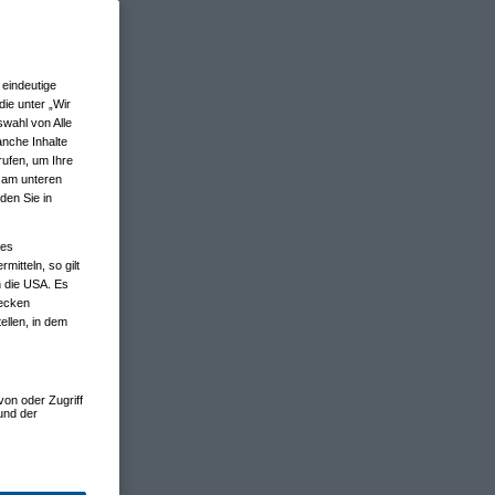
eindeutige
ie unter „Wir
wahl von Alle
anche Inhalte
rufen, um Ihre
n am unteren
den Sie in
nes
tteln, so gilt
n die USA. Es
wecken
ellen, in dem
von oder Zugriff
und der