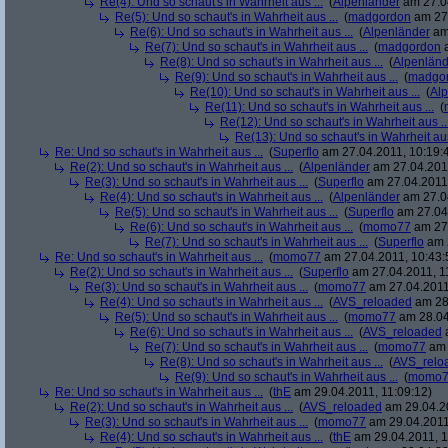
Re(4): Und so schaut's in Wahrheit aus ...
(
Alpenländer
am 27.04
Re(5): Und so schaut's in Wahrheit aus ...
(
madgordon
am 27.
Re(6): Und so schaut's in Wahrheit aus ...
(
Alpenländer
am 
Re(7): Und so schaut's in Wahrheit aus ...
(
madgordon
a
Re(8): Und so schaut's in Wahrheit aus ...
(
Alpenländ
Re(9): Und so schaut's in Wahrheit aus ...
(
madgo
Re(10): Und so schaut's in Wahrheit aus ...
(
Al
Re(11): Und so schaut's in Wahrheit aus ...
(
Re(12): Und so schaut's in Wahrheit aus ..
Re(13): Und so schaut's in Wahrheit aus
Re: Und so schaut's in Wahrheit aus ...
(
Superflo
am 27.04.2011, 10:19:
Re(2): Und so schaut's in Wahrheit aus ...
(
Alpenländer
am 27.04.2011
Re(3): Und so schaut's in Wahrheit aus ...
(
Superflo
am 27.04.2011,
Re(4): Und so schaut's in Wahrheit aus ...
(
Alpenländer
am 27.04
Re(5): Und so schaut's in Wahrheit aus ...
(
Superflo
am 27.04.
Re(6): Und so schaut's in Wahrheit aus ...
(
momo77
am 27.
Re(7): Und so schaut's in Wahrheit aus ...
(
Superflo
am 2
Re: Und so schaut's in Wahrheit aus ...
(
momo77
am 27.04.2011, 10:43:
Re(2): Und so schaut's in Wahrheit aus ...
(
Superflo
am 27.04.2011, 1
Re(3): Und so schaut's in Wahrheit aus ...
(
momo77
am 27.04.2011
Re(4): Und so schaut's in Wahrheit aus ...
(
AVS_reloaded
am 28.
Re(5): Und so schaut's in Wahrheit aus ...
(
momo77
am 28.04
Re(6): Und so schaut's in Wahrheit aus ...
(
AVS_reloaded
a
Re(7): Und so schaut's in Wahrheit aus ...
(
momo77
am 
Re(8): Und so schaut's in Wahrheit aus ...
(
AVS_relo
Re(9): Und so schaut's in Wahrheit aus ...
(
momo7
Re: Und so schaut's in Wahrheit aus ...
(
thE
am 29.04.2011, 11:09:12)
Re(2): Und so schaut's in Wahrheit aus ...
(
AVS_reloaded
am 29.04.20
Re(3): Und so schaut's in Wahrheit aus ...
(
momo77
am 29.04.2011,
Re(4): Und so schaut's in Wahrheit aus ...
(
thE
am 29.04.2011, 1