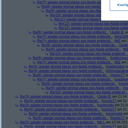
Re(7): wieder einmal etwas von Apple entdeckt...
(
thE
am 2
Konfi
Re(8): wieder einmal etwas von Apple entdeckt...
(
mom
Re(9): wieder einmal etwas von Apple entdeckt...
(
th
Re(10): wieder einmal etwas von Apple entdeckt...
Re(11): wieder einmal etwas von Apple entdeckt
Re(12): wieder einmal etwas von Apple entde
Re(12): wieder einmal etwas von Apple entde
Re(6): wieder einmal etwas von Apple entdeckt...
(
Justin B.
am
Re(7): wieder einmal etwas von Apple entdeckt...
(
reisi19
Re(7): wieder einmal etwas von Apple entdeckt...
(
thE
am 2
Re(8): wieder einmal etwas von Apple entdeckt...
(
Justi
Re(9): wieder einmal etwas von Apple entdeckt...
(
th
Re(10): wieder einmal etwas von Apple entdeckt...
Re(6): wieder einmal etwas von Apple entdeckt...
(
hellbringer
Re(7): wieder einmal etwas von Apple entdeckt...
(
thE
am 2
Re(5): wieder einmal etwas von Apple entdeckt...
(
madgordon
a
Re(5): wieder einmal etwas von Apple entdeckt...
(
elchupacabr
Re(6): wieder einmal etwas von Apple entdeckt...
(
momo77
a
Re(7): wieder einmal etwas von Apple entdeckt...
(
madgor
Re(8): wieder einmal etwas von Apple entdeckt...
(
mom
Re(9): wieder einmal etwas von Apple entdeckt...
(
ma
Re(10): wieder einmal etwas von Apple entdeckt...
Re(3): wieder einmal etwas von Apple entdeckt...
(
Justin B.
am 21.04.
Re(4): wieder einmal etwas von Apple entdeckt...
(
momo77
am 21.
Re(3): wieder einmal etwas von Apple entdeckt...
(
yumiyoshi
am 21.04
Re(4): wieder einmal etwas von Apple entdeckt...
(
momo77
am 21.
Re(5): wieder einmal etwas von Apple entdeckt...
(
yumiyoshi
am 
Re(6): wieder einmal etwas von Apple entdeckt...
(
momo77
a
Re(3): wieder einmal etwas von Apple entdeckt...
(
Mr L
am 22.04.2011
Re(4): wieder einmal etwas von Apple entdeckt...
(
momo77
am 22.