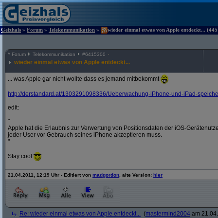
Geizhals
»
Forum
»
Telekommunikation
»
wieder einmal etwas von Apple entdeckt... (445
^
Forum
Telekommunikation
#
6415300
wieder einmal etwas von Apple entdeckt...
... was Apple gar nicht wollte dass es jemand mitbekommt
http:/
/
derstandard.at/
1303291098336/
Ueberwachung-iPhone-und-iPad-speichern
edit:
"
Apple hat die Erlaubnis zur Verwertung von Positionsdaten der iOS-Gerätenut
jeder User vor Gebrauch seines iPhone akzeptieren muss.
"
Stay cool
21.04.2011, 12:19 Uhr - Editiert von
madgordon
, alte Version:
hier
Re: wieder einmal etwas von Apple entdeckt...
(
mastermind2004
am 21.04.