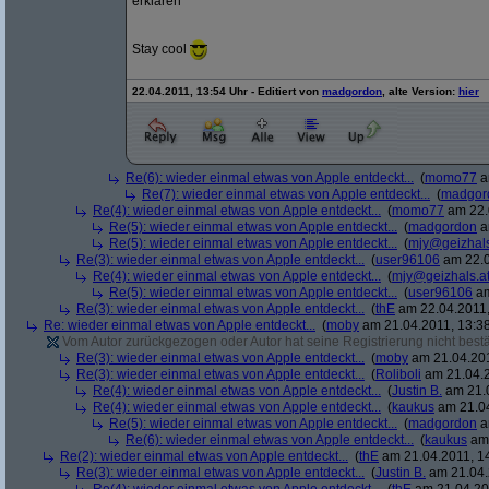
erklären
Stay cool
22.04.2011, 13:54 Uhr - Editiert von
madgordon
, alte Version:
hier
Re(6): wieder einmal etwas von Apple entdeckt...
(
momo77
a
Re(7): wieder einmal etwas von Apple entdeckt...
(
madgor
Re(4): wieder einmal etwas von Apple entdeckt...
(
momo77
am 22.
Re(5): wieder einmal etwas von Apple entdeckt...
(
madgordon
a
Re(5): wieder einmal etwas von Apple entdeckt...
(
mjy@geizhals
Re(3): wieder einmal etwas von Apple entdeckt...
(
user96106
am 22.0
Re(4): wieder einmal etwas von Apple entdeckt...
(
mjy@geizhals.a
Re(5): wieder einmal etwas von Apple entdeckt...
(
user96106
am
Re(3): wieder einmal etwas von Apple entdeckt...
(
thE
am 22.04.2011,
Re: wieder einmal etwas von Apple entdeckt...
(
moby
am 21.04.2011, 13:38
Vom Autor zurückgezogen oder Autor hat seine Registrierung nicht bestä
Re(3): wieder einmal etwas von Apple entdeckt...
(
moby
am 21.04.201
Re(3): wieder einmal etwas von Apple entdeckt...
(
Roliboli
am 21.04.2
Re(4): wieder einmal etwas von Apple entdeckt...
(
Justin B.
am 21.0
Re(4): wieder einmal etwas von Apple entdeckt...
(
kaukus
am 21.04
Re(5): wieder einmal etwas von Apple entdeckt...
(
madgordon
a
Re(6): wieder einmal etwas von Apple entdeckt...
(
kaukus
am 
Re(2): wieder einmal etwas von Apple entdeckt...
(
thE
am 21.04.2011, 14
Re(3): wieder einmal etwas von Apple entdeckt...
(
Justin B.
am 21.04.