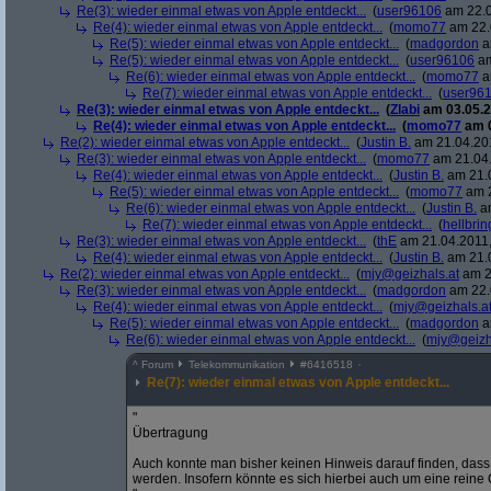
Re(3): wieder einmal etwas von Apple entdeckt...
(
user96106
am 22.0
Re(4): wieder einmal etwas von Apple entdeckt...
(
momo77
am 22.
Re(5): wieder einmal etwas von Apple entdeckt...
(
madgordon
a
Re(5): wieder einmal etwas von Apple entdeckt...
(
user96106
am
Re(6): wieder einmal etwas von Apple entdeckt...
(
momo77
a
Re(7): wieder einmal etwas von Apple entdeckt...
(
user96
Re(3): wieder einmal etwas von Apple entdeckt...
(
Zlabi
am 03.05.2
Re(4): wieder einmal etwas von Apple entdeckt...
(
momo77
am 0
Re(2): wieder einmal etwas von Apple entdeckt...
(
Justin B.
am 21.04.201
Re(3): wieder einmal etwas von Apple entdeckt...
(
momo77
am 21.04.
Re(4): wieder einmal etwas von Apple entdeckt...
(
Justin B.
am 21.0
Re(5): wieder einmal etwas von Apple entdeckt...
(
momo77
am 2
Re(6): wieder einmal etwas von Apple entdeckt...
(
Justin B.
am
Re(7): wieder einmal etwas von Apple entdeckt...
(
hellbrin
Re(3): wieder einmal etwas von Apple entdeckt...
(
thE
am 21.04.2011,
Re(4): wieder einmal etwas von Apple entdeckt...
(
Justin B.
am 21.0
Re(2): wieder einmal etwas von Apple entdeckt...
(
mjy@geizhals.at
am 2
Re(3): wieder einmal etwas von Apple entdeckt...
(
madgordon
am 22.
Re(4): wieder einmal etwas von Apple entdeckt...
(
mjy@geizhals.a
Re(5): wieder einmal etwas von Apple entdeckt...
(
madgordon
a
Re(6): wieder einmal etwas von Apple entdeckt...
(
mjy@geizh
^
Forum
Telekommunikation
#
6416518
Re(7): wieder einmal etwas von Apple entdeckt...
"
Übertragung
Auch konnte man bisher keinen Hinweis darauf finden, das
werden. Insofern könnte es sich hierbei auch um eine rein