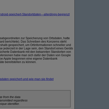
roid-speichert-Standortdaten---allerdings-begrenzt
sabgeordneten zur Speicherung von Ortsdaten, hatte
ard berichtete). Das Schreiben des Konzerns steht
halb gespeichert, um Ortinformationen schneller und
e jederzeit in der Lage sein, den Standort eines Geräts
esicherte Datenbank mit den bekannten Standorten von
ersionen habe man sich dafür der Daten von Google
 habe Apple begonnen eine eigene Datenbank
te bereitstellen zu können.
daten-speichert-und-wie-man-sie-findet
e from the data
ransmitted regardless
ique identifier.