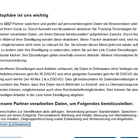
, 16:43:43)
3)
1, 11:55:28)
atsphäre ist uns wichtig
04.2011, 12:05:01)
04.2011, 12:35:30)
ere
1017
-Partner speichern und greifen auf personenbezogene Daten wie Browserdaten oder 
m 21.04.2011, 12:38:40)
f Ihrem Gerät zu. Durch Auswahl von Akzeptieren aktivieren Sie Tracking-Technologien für d
m 21.04.2011, 12:51:53)
don
am 21.04.2011, 12:53:39)
artner verarbeiten Daten, um Ihnen Dienste bereitzustellen“ aufgeführten Zwecke. Durch Aus
o77
am 21.04.2011, 12:59:10)
 Widerruf Ihrer Einwilligung werden diese deaktiviert. Wenn Tracker deaktiviert sind, sind m
dgordon
am 21.04.2011, 13:01:40)
 möglicherweise nicht mehr so relevant für Sie. Sie können dieses Menü jederzeit wieder auf
(
momo77
am 21.04.2011, 13:09:25)
 zu ändern oder Ihre Einwilligung zu widerrufen, indem Sie auf den Link Cookie-Einstellunge
...
(
madgordon
am 21.04.2011, 13:11:16)
eite klicken. Ihre Einstellungen gelten innerhalb unseres Website. Weitere Informationen fin
yoshi
am 21.04.2011, 14:21:30)
nschutzerklärung.
dgordon
am 21.04.2011, 14:31:11)
(
yumiyoshi
am 21.04.2011, 14:34:24)
etroffenen Einstellungen auch Anbieter umfassen, die Daten in Drittstaaten ohne Vorliegen ei
...
(
madgordon
am 21.04.2011, 14:58:02)
itsbeschlusses gem Art 45 DSGVO und ohne geeignete Garantien gem Art 46 DSGVO übermi
ckt...
(
yumiyoshi
am 21.04.2011, 15:13:04)
gung auch hierfür (Art 49 Abs 1 lit a DSGVO). Dies gilt insbesondere für Datenübermittlungen i
deckt...
(
madgordon
am 21.04.2011, 15:17:10)
esondere das Risiko, dass Ihre Daten durch Behörden zu Kontroll- und zu Überwachungsz
entdeckt...
(
momo77
am 21.04.2011, 15:22:27)
le entdeckt...
(
madgordon
am 21.04.2011, 15:25:31)
werden können, möglicherweise auch ohne Rechtsbehelfsmöglichkeiten. Dies können Sie abst
pple entdeckt...
(
momo77
am 21.04.2011, 15:29:05)
eweiligen Anbieter in der Liste keine Einwilligung abgeben.
entdeckt...
(
yumiyoshi
am 21.04.2011, 15:36:34)
nsere Partner verarbeiten Daten, um Folgendes bereitzustellen:
le entdeckt...
(
madgordon
am 21.04.2011, 15:37:57)
pple entdeckt...
(
yumiyoshi
am 21.04.2011, 16:06:53)
enschaften zur Identifikation aktiv abfragen. Verwendung genauer Standortdaten. Speichern 
n Apple entdeckt...
(
madgordon
am 21.04.2011, 16:11:48)
ionen auf einem Endgerät. Personalisierte Werbung und Inhalte, Messung von Werbeleistung 
 12:34:01)
von Inhalten, Zielgruppenforschung sowie Entwicklung und Verbesserung von Angeboten.
04.2011, 12:48:16)
rtner (Lieferanten)
2011, 12:49:56)
n
am 21.04.2011, 12:51:07)
m 21.04.2011, 12:56:55)