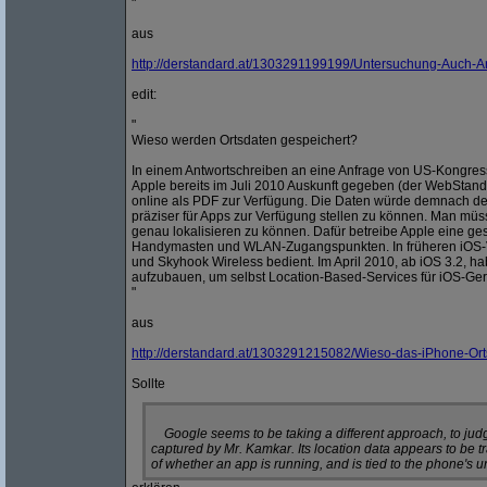
"
aus
http:/
/
derstandard.at/
1303291199199/
Untersuchung-Auch-And
edit:
"
Wieso werden Ortsdaten gespeichert?
In einem Antwortschreiben an eine Anfrage von US-Kongres
Apple bereits im Juli 2010 Auskunft gegeben (der WebStand
online als PDF zur Verfügung. Die Daten würde demnach des
präziser für Apps zur Verfügung stellen zu können. Man müss
genau lokalisieren zu können. Dafür betreibe Apple eine g
Handymasten und WLAN-Zugangspunkten. In früheren iOS-V
und Skyhook Wireless bedient. Im April 2010, ab iOS 3.2,
aufzubauen, um selbst Location-Based-Services für iOS-Gerä
"
aus
http:/
/
derstandard.at/
1303291215082/
Wieso-das-iPhone-Orts
Sollte
Google seems to be taking a different approach, to judg
captured by Mr. Kamkar. Its location data appears to be t
of whether an app is running, and is tied to the phone's un