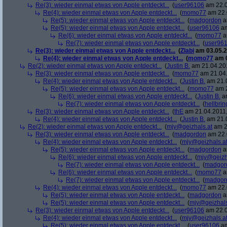
Re(3): wieder einmal etwas von Apple entdeckt...
(
user96106
am 22.0
Re(4): wieder einmal etwas von Apple entdeckt...
(
momo77
am 22.
Re(5): wieder einmal etwas von Apple entdeckt...
(
madgordon
a
Re(5): wieder einmal etwas von Apple entdeckt...
(
user96106
am
Re(6): wieder einmal etwas von Apple entdeckt...
(
momo77
a
Re(7): wieder einmal etwas von Apple entdeckt...
(
user96
Re(3): wieder einmal etwas von Apple entdeckt...
(
Zlabi
am 03.05.2
Re(4): wieder einmal etwas von Apple entdeckt...
(
momo77
am 0
Re(2): wieder einmal etwas von Apple entdeckt...
(
Justin B.
am 21.04.201
Re(3): wieder einmal etwas von Apple entdeckt...
(
momo77
am 21.04.
Re(4): wieder einmal etwas von Apple entdeckt...
(
Justin B.
am 21.0
Re(5): wieder einmal etwas von Apple entdeckt...
(
momo77
am 2
Re(6): wieder einmal etwas von Apple entdeckt...
(
Justin B.
am
Re(7): wieder einmal etwas von Apple entdeckt...
(
hellbrin
Re(3): wieder einmal etwas von Apple entdeckt...
(
thE
am 21.04.2011,
Re(4): wieder einmal etwas von Apple entdeckt...
(
Justin B.
am 21.0
Re(2): wieder einmal etwas von Apple entdeckt...
(
mjy@geizhals.at
am 2
Re(3): wieder einmal etwas von Apple entdeckt...
(
madgordon
am 22.
Re(4): wieder einmal etwas von Apple entdeckt...
(
mjy@geizhals.a
Re(5): wieder einmal etwas von Apple entdeckt...
(
madgordon
a
Re(6): wieder einmal etwas von Apple entdeckt...
(
mjy@geizh
Re(7): wieder einmal etwas von Apple entdeckt...
(
madgor
Re(6): wieder einmal etwas von Apple entdeckt...
(
momo77
a
Re(7): wieder einmal etwas von Apple entdeckt...
(
madgor
Re(4): wieder einmal etwas von Apple entdeckt...
(
momo77
am 22.
Re(5): wieder einmal etwas von Apple entdeckt...
(
madgordon
a
Re(5): wieder einmal etwas von Apple entdeckt...
(
mjy@geizhals
Re(3): wieder einmal etwas von Apple entdeckt...
(
user96106
am 22.0
Re(4): wieder einmal etwas von Apple entdeckt...
(
mjy@geizhals.a
Re(5): wieder einmal etwas von Apple entdeckt...
(
user96106
am