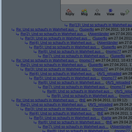
Re(13): Und so schaut's in Wahrheit aus
Re: Und so schaut's in Wahrheit aus ...
(
Superflo
am 27.04.2011, 10:19:
Re(2): Und so schaut's in Wahrheit aus ...
(
Alpenländer
am 27.04.2011
Re(3): Und so schaut's in Wahrheit aus ...
(
Superflo
am 27.04.2011,
Re(4): Und so schaut's in Wahrheit aus ...
(
Alpenländer
am 27.04
Re(5): Und so schaut's in Wahrheit aus ...
(
Superflo
am 27.04.
Re(6): Und so schaut's in Wahrheit aus ...
(
momo77
am 27.
Re(7): Und so schaut's in Wahrheit aus ...
(
Superflo
am 2
Re: Und so schaut's in Wahrheit aus ...
(
momo77
am 27.04.2011, 10:43:
Re(2): Und so schaut's in Wahrheit aus ...
(
Superflo
am 27.04.2011, 1
Re(3): Und so schaut's in Wahrheit aus ...
(
momo77
am 27.04.2011
Re(4): Und so schaut's in Wahrheit aus ...
(
AVS_reloaded
am 28.
Re(5): Und so schaut's in Wahrheit aus ...
(
momo77
am 28.04
Re(6): Und so schaut's in Wahrheit aus ...
(
AVS_reloaded
a
Re(7): Und so schaut's in Wahrheit aus ...
(
momo77
am 
Re(8): Und so schaut's in Wahrheit aus ...
(
AVS_relo
Re(9): Und so schaut's in Wahrheit aus ...
(
momo7
Re: Und so schaut's in Wahrheit aus ...
(
thE
am 29.04.2011, 11:09:12)
Re(2): Und so schaut's in Wahrheit aus ...
(
AVS_reloaded
am 29.04.20
Re(3): Und so schaut's in Wahrheit aus ...
(
momo77
am 29.04.2011,
Re(4): Und so schaut's in Wahrheit aus ...
(
thE
am 29.04.2011, 1
Re(5): Und so schaut's in Wahrheit aus ...
(
hariw
am 29.04.20
Re(6): Und so schaut's in Wahrheit aus ...
(
thE
am 29.04.20
Re(7): Und so schaut's in Wahrheit aus ...
(
Alpenländer
Re(8): Und so schaut's in Wahrheit aus ...
(
momo77
a