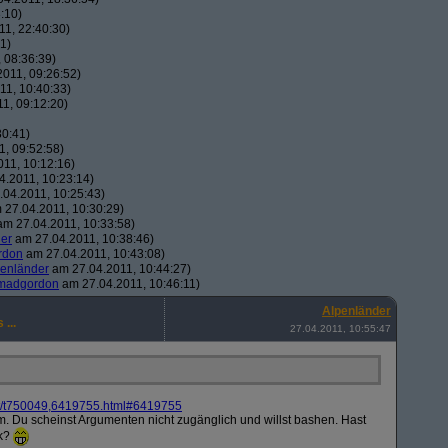
:10)
1, 22:40:30)
1)
 08:36:39)
011, 09:26:52)
1, 10:40:33)
1, 09:12:20)
30:41)
, 09:52:58)
11, 10:12:16)
.2011, 10:23:14)
04.2011, 10:25:43)
27.04.2011, 10:30:29)
m 27.04.2011, 10:33:58)
er
am 27.04.2011, 10:38:46)
rdon
am 27.04.2011, 10:43:08)
penländer
am 27.04.2011, 10:44:27)
madgordon
am 27.04.2011, 10:46:11)
Alpenländer
...
27.04.2011, 10:55:47
/
t750049,6419755.html#6419755
m. Du scheinst Argumenten nicht zugänglich und willst bashen. Hast
Ok?