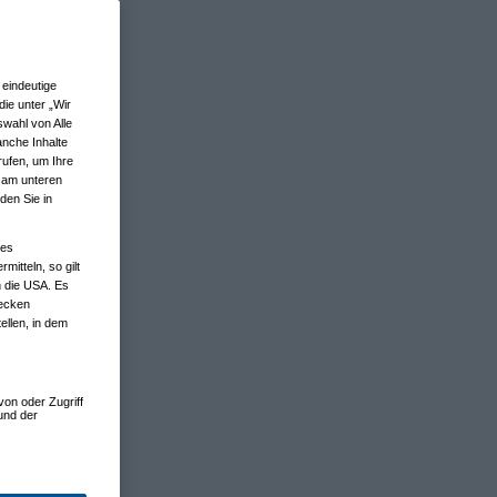
eindeutige
ie unter „Wir
wahl von Alle
anche Inhalte
rufen, um Ihre
n am unteren
den Sie in
nes
tteln, so gilt
n die USA. Es
wecken
ellen, in dem
von oder Zugriff
und der