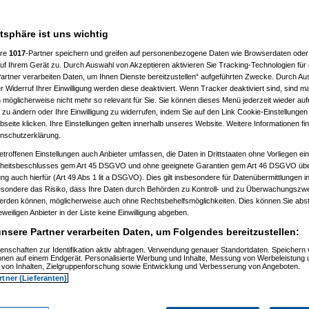
, 16:43:43)
3)
1, 11:55:28)
atsphäre ist uns wichtig
04.2011, 12:05:01)
04.2011, 12:35:30)
ere
1017
-Partner speichern und greifen auf personenbezogene Daten wie Browserdaten oder 
m 21.04.2011, 12:38:40)
f Ihrem Gerät zu. Durch Auswahl von Akzeptieren aktivieren Sie Tracking-Technologien für d
m 21.04.2011, 12:51:53)
don
am 21.04.2011, 12:53:39)
artner verarbeiten Daten, um Ihnen Dienste bereitzustellen“ aufgeführten Zwecke. Durch Aus
o77
am 21.04.2011, 12:59:10)
 Widerruf Ihrer Einwilligung werden diese deaktiviert. Wenn Tracker deaktiviert sind, sind m
dgordon
am 21.04.2011, 13:01:40)
 möglicherweise nicht mehr so relevant für Sie. Sie können dieses Menü jederzeit wieder auf
(
momo77
am 21.04.2011, 13:09:25)
 zu ändern oder Ihre Einwilligung zu widerrufen, indem Sie auf den Link Cookie-Einstellunge
...
(
madgordon
am 21.04.2011, 13:11:16)
eite klicken. Ihre Einstellungen gelten innerhalb unseres Website. Weitere Informationen fin
yoshi
am 21.04.2011, 14:21:30)
nschutzerklärung.
dgordon
am 21.04.2011, 14:31:11)
(
yumiyoshi
am 21.04.2011, 14:34:24)
etroffenen Einstellungen auch Anbieter umfassen, die Daten in Drittstaaten ohne Vorliegen ei
...
(
madgordon
am 21.04.2011, 14:58:02)
itsbeschlusses gem Art 45 DSGVO und ohne geeignete Garantien gem Art 46 DSGVO übermi
ckt...
(
yumiyoshi
am 21.04.2011, 15:13:04)
gung auch hierfür (Art 49 Abs 1 lit a DSGVO). Dies gilt insbesondere für Datenübermittlungen i
deckt...
(
madgordon
am 21.04.2011, 15:17:10)
esondere das Risiko, dass Ihre Daten durch Behörden zu Kontroll- und zu Überwachungsz
entdeckt...
(
momo77
am 21.04.2011, 15:22:27)
le entdeckt...
(
madgordon
am 21.04.2011, 15:25:31)
werden können, möglicherweise auch ohne Rechtsbehelfsmöglichkeiten. Dies können Sie abst
pple entdeckt...
(
momo77
am 21.04.2011, 15:29:05)
eweiligen Anbieter in der Liste keine Einwilligung abgeben.
entdeckt...
(
yumiyoshi
am 21.04.2011, 15:36:34)
nsere Partner verarbeiten Daten, um Folgendes bereitzustellen:
le entdeckt...
(
madgordon
am 21.04.2011, 15:37:57)
pple entdeckt...
(
yumiyoshi
am 21.04.2011, 16:06:53)
enschaften zur Identifikation aktiv abfragen. Verwendung genauer Standortdaten. Speichern 
n Apple entdeckt...
(
madgordon
am 21.04.2011, 16:11:48)
ionen auf einem Endgerät. Personalisierte Werbung und Inhalte, Messung von Werbeleistung 
 12:34:01)
von Inhalten, Zielgruppenforschung sowie Entwicklung und Verbesserung von Angeboten.
04.2011, 12:48:16)
rtner (Lieferanten)
2011, 12:49:56)
n
am 21.04.2011, 12:51:07)
m 21.04.2011, 12:56:55)