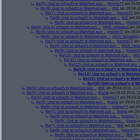
Re(5): Und so schaut's in Wahrheit aus ...
(
momo77
am 29.04
Re(6): Und so schaut's in Wahrheit aus ...
(
thE
am 29.04.20
Re(7): Und so schaut's in Wahrheit aus ...
(
momo77
am 
Re(8): Und so schaut's in Wahrheit aus ...
(
thE
am 29.
Re(9): Und so schaut's in Wahrheit aus ...
(
momo7
Re(4): Und so schaut's in Wahrheit aus ...
(
AVS_reloaded
am 29.
Re(5): Und so schaut's in Wahrheit aus ...
(
momo77
am 29.04
Re(6): Und so schaut's in Wahrheit aus ...
(
AVS_reloaded
a
Re(7): Und so schaut's in Wahrheit aus ...
(
momo77
am 
Re(8): Und so schaut's in Wahrheit aus ...
(
AVS_relo
Re(9): Und so schaut's in Wahrheit aus ...
(
momo7
Re(10): Und so schaut's in Wahrheit aus ...
(
AV
Re(11): Und so schaut's in Wahrheit aus ...
(
Re(12): Und so schaut's in Wahrheit aus ..
Re(13): Und so schaut's in Wahrheit au
Re(14): Und so schaut's in Wahrheit
Re(15): Und so schaut's in Wahrh
Re(16): Und so schaut's in Wah
Re(3): Und so schaut's in Wahrheit aus ...
(
thE
am 29.04.2011, 11:3
Re(3): Und so schaut's in Wahrheit aus ...
(
hariw
am 29.04.2011, 11
Re(4): Und so schaut's in Wahrheit aus ...
(
momo77
am 29.04.20
Re(5): Und so schaut's in Wahrheit aus ...
(
hariw
am 29.04.20
Re(6): Und so schaut's in Wahrheit aus ...
(
momo77
am 29.
Re(7): Und so schaut's in Wahrheit aus ...
(
hariw
am 29.
Re(8): Und so schaut's in Wahrheit aus ...
(
momo77
a
Re(9): Und so schaut's in Wahrheit aus ...
(
hariw
a
Re(7): Und so schaut's in Wahrheit aus ...
(
thE
am 29.04
Re(8): Und so schaut's in Wahrheit aus ...
(
momo77
a
Re(9): Und so schaut's in Wahrheit aus ...
(
thE
am 
Re(10): Und so schaut's in Wahrheit aus ...
(
mo