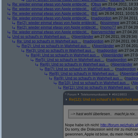
Re: wieder einmal etwas von Apple entdeckt...
(
Qbus
am 23.04.2011, 18:33
Re: wieder einmal etwas von Apple entdeckt...
(
dEUS@offline
am 24.04.201
Re: wieder einmal etwas von Apple entdeckt...
(
thE
am 26.04.2011, 10:01:5
Re: wieder einmal etwas von Apple entdeckt...
(
madgordon
am 27.04.2011,
Re(2): wieder einmal etwas von Apple entdeckt...
(
kissimmee
am 27.04.2
Re(2): wieder einmal etwas von Apple entdeckt...
(
momo77
am 27.04.201
Re: wieder einmal etwas von Apple entdeckt...
(
biervernichter
am 27.04.201
Und so schaut's in Wahrheit aus ...
(
Alpenländer
am 27.04.2011, 09:29:34)
Re: Und so schaut's in Wahrheit aus ...
(
madgordon
am 27.04.2011, 09:
Re(2): Und so schaut's in Wahrheit aus ...
(
Alpenländer
am 27.04.2011
Re(3): Und so schaut's in Wahrheit aus ...
(
madgordon
am 27.04.20
Re(4): Und so schaut's in Wahrheit aus ...
(
Alpenländer
am 27.04
Re(5): Und so schaut's in Wahrheit aus ...
(
madgordon
am 27.
Re(6): Und so schaut's in Wahrheit aus ...
(
Alpenländer
am 
Re(7): Und so schaut's in Wahrheit aus ...
(
madgordon
a
Re(8): Und so schaut's in Wahrheit aus ...
(
Alpenländ
Re(9): Und so schaut's in Wahrheit aus ...
(
madgo
Re(10): Und so schaut's in Wahrheit aus ...
(
Al
Re(11): Und so schaut's in Wahrheit aus ...
(
^
Forum
Telekommunikation
#
6419803
Re(12): Und so schaut's in Wahrheit aus 
--> hast wohl überlesen.. macht ja nix..
Nope habe ich nicht:
http:/
/
forum.geizhals.at
Du sorry, die Diskussion wird mir zu mühsa
gewonnen, Apple ist böse, du mein Held. 