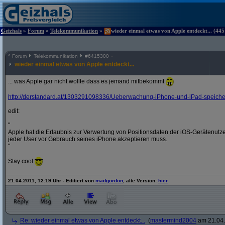
Geizhals
»
Forum
»
Telekommunikation
»
wieder einmal etwas von Apple entdeckt... (445
^
Forum
Telekommunikation
#
6415300
wieder einmal etwas von Apple entdeckt...
... was Apple gar nicht wollte dass es jemand mitbekommt
http:/
/
derstandard.at/
1303291098336/
Ueberwachung-iPhone-und-iPad-speichern
edit:
"
Apple hat die Erlaubnis zur Verwertung von Positionsdaten der iOS-Gerätenut
jeder User vor Gebrauch seines iPhone akzeptieren muss.
"
Stay cool
21.04.2011, 12:19 Uhr - Editiert von
madgordon
, alte Version:
hier
Re: wieder einmal etwas von Apple entdeckt...
(
mastermind2004
am 21.04.