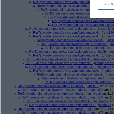
Re(7): wieder einmal etwas von Apple entdeckt...
(
thE
am 2
Konfi
Re(8): wieder einmal etwas von Apple entdeckt...
(
mom
Re(9): wieder einmal etwas von Apple entdeckt...
(
th
Re(10): wieder einmal etwas von Apple entdeckt...
Re(11): wieder einmal etwas von Apple entdeckt
Re(12): wieder einmal etwas von Apple entde
Re(12): wieder einmal etwas von Apple entde
Re(6): wieder einmal etwas von Apple entdeckt...
(
Justin B.
am
Re(7): wieder einmal etwas von Apple entdeckt...
(
reisi19
Re(7): wieder einmal etwas von Apple entdeckt...
(
thE
am 2
Re(8): wieder einmal etwas von Apple entdeckt...
(
Justi
Re(9): wieder einmal etwas von Apple entdeckt...
(
th
Re(10): wieder einmal etwas von Apple entdeckt...
Re(6): wieder einmal etwas von Apple entdeckt...
(
hellbringer
Re(7): wieder einmal etwas von Apple entdeckt...
(
thE
am 2
Re(5): wieder einmal etwas von Apple entdeckt...
(
madgordon
a
Re(5): wieder einmal etwas von Apple entdeckt...
(
elchupacabr
Re(6): wieder einmal etwas von Apple entdeckt...
(
momo77
a
Re(7): wieder einmal etwas von Apple entdeckt...
(
madgor
Re(8): wieder einmal etwas von Apple entdeckt...
(
mom
Re(9): wieder einmal etwas von Apple entdeckt...
(
ma
Re(10): wieder einmal etwas von Apple entdeckt...
Re(3): wieder einmal etwas von Apple entdeckt...
(
Justin B.
am 21.04.
Re(4): wieder einmal etwas von Apple entdeckt...
(
momo77
am 21.
Re(3): wieder einmal etwas von Apple entdeckt...
(
yumiyoshi
am 21.04
Re(4): wieder einmal etwas von Apple entdeckt...
(
momo77
am 21.
Re(5): wieder einmal etwas von Apple entdeckt...
(
yumiyoshi
am 
Re(6): wieder einmal etwas von Apple entdeckt...
(
momo77
a
Re(3): wieder einmal etwas von Apple entdeckt...
(
Mr L
am 22.04.2011
Re(4): wieder einmal etwas von Apple entdeckt...
(
momo77
am 22.